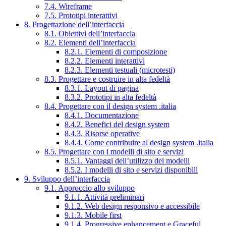
7.4. Wireframe
7.5. Prototipi interattivi
8. Progettazione dell’interfaccia
8.1. Obiettivi dell’interfaccia
8.2. Elementi dell’interfaccia
8.2.1. Elementi di composizione
8.2.2. Elementi interattivi
8.2.3. Elementi testuali (microtesti)
8.3. Progettare e costruire in alta fedeltà
8.3.1. Layout di pagina
8.3.2. Prototipi in alta fedeltà
8.4. Progettare con il design system .italia
8.4.1. Documentazione
8.4.2. Benefici del design system
8.4.3. Risorse operative
8.4.4. Come contribuire al design system .italia
8.5. Progettare con i modelli di sito e servizi
8.5.1. Vantaggi dell’utilizzo dei modelli
8.5.2. I modelli di sito e servizi disponibili
9. Sviluppo dell’interfaccia
9.1. Approccio allo sviluppo
9.1.1. Attività preliminari
9.1.2. Web design responsivo e accessibile
9.1.3. Mobile first
9.1.4. Progressive enhancement e Graceful