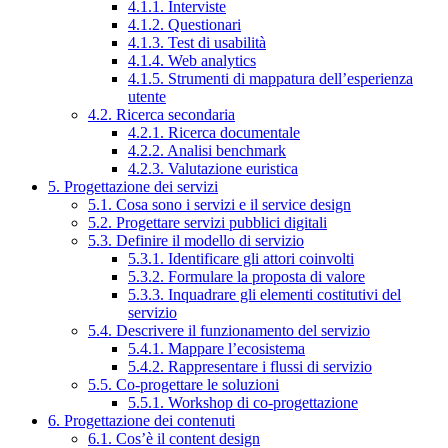
4.1.1. Interviste
4.1.2. Questionari
4.1.3. Test di usabilità
4.1.4. Web analytics
4.1.5. Strumenti di mappatura dell’esperienza
utente
4.2. Ricerca secondaria
4.2.1. Ricerca documentale
4.2.2. Analisi benchmark
4.2.3. Valutazione euristica
5. Progettazione dei servizi
5.1. Cosa sono i servizi e il service design
5.2. Progettare servizi pubblici digitali
5.3. Definire il modello di servizio
5.3.1. Identificare gli attori coinvolti
5.3.2. Formulare la proposta di valore
5.3.3. Inquadrare gli elementi costitutivi del
servizio
5.4. Descrivere il funzionamento del servizio
5.4.1. Mappare l’ecosistema
5.4.2. Rappresentare i flussi di servizio
5.5. Co-progettare le soluzioni
5.5.1. Workshop di co-progettazione
6. Progettazione dei contenuti
6.1. Cos’è il content design