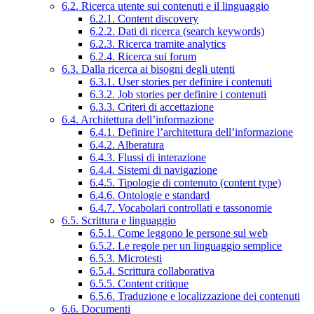
6.2. Ricerca utente sui contenuti e il linguaggio
6.2.1. Content discovery
6.2.2. Dati di ricerca (search keywords)
6.2.3. Ricerca tramite analytics
6.2.4. Ricerca sui forum
6.3. Dalla ricerca ai bisogni degli utenti
6.3.1. User stories per definire i contenuti
6.3.2. Job stories per definire i contenuti
6.3.3. Criteri di accettazione
6.4. Architettura dell’informazione
6.4.1. Definire l’architettura dell’informazione
6.4.2. Alberatura
6.4.3. Flussi di interazione
6.4.4. Sistemi di navigazione
6.4.5. Tipologie di contenuto (content type)
6.4.6. Ontologie e standard
6.4.7. Vocabolari controllati e tassonomie
6.5. Scrittura e linguaggio
6.5.1. Come leggono le persone sul web
6.5.2. Le regole per un linguaggio semplice
6.5.3. Microtesti
6.5.4. Scrittura collaborativa
6.5.5. Content critique
6.5.6. Traduzione e localizzazione dei contenuti
6.6. Documenti