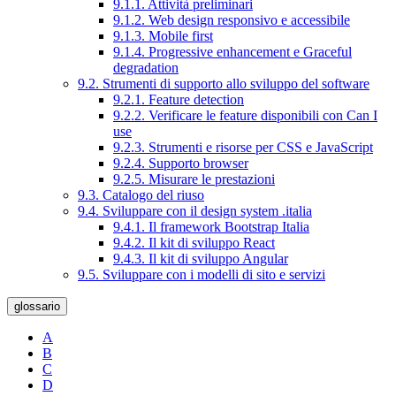
9.1.1. Attività preliminari
9.1.2. Web design responsivo e accessibile
9.1.3. Mobile first
9.1.4. Progressive enhancement e Graceful
degradation
9.2. Strumenti di supporto allo sviluppo del software
9.2.1. Feature detection
9.2.2. Verificare le feature disponibili con Can I
use
9.2.3. Strumenti e risorse per CSS e JavaScript
9.2.4. Supporto browser
9.2.5. Misurare le prestazioni
9.3. Catalogo del riuso
9.4. Sviluppare con il design system .italia
9.4.1. Il framework Bootstrap Italia
9.4.2. Il kit di sviluppo React
9.4.3. Il kit di sviluppo Angular
9.5. Sviluppare con i modelli di sito e servizi
glossario
A
B
C
D