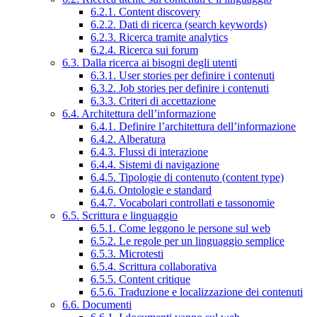
6.2.1. Content discovery
6.2.2. Dati di ricerca (search keywords)
6.2.3. Ricerca tramite analytics
6.2.4. Ricerca sui forum
6.3. Dalla ricerca ai bisogni degli utenti
6.3.1. User stories per definire i contenuti
6.3.2. Job stories per definire i contenuti
6.3.3. Criteri di accettazione
6.4. Architettura dell’informazione
6.4.1. Definire l’architettura dell’informazione
6.4.2. Alberatura
6.4.3. Flussi di interazione
6.4.4. Sistemi di navigazione
6.4.5. Tipologie di contenuto (content type)
6.4.6. Ontologie e standard
6.4.7. Vocabolari controllati e tassonomie
6.5. Scrittura e linguaggio
6.5.1. Come leggono le persone sul web
6.5.2. Le regole per un linguaggio semplice
6.5.3. Microtesti
6.5.4. Scrittura collaborativa
6.5.5. Content critique
6.5.6. Traduzione e localizzazione dei contenuti
6.6. Documenti