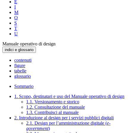
E
I
M
O
S
T
U
Manuale operativo di design
indici e glossario
contenuti
figure
tabelle
glossario
Sommario
1. Scopo, destinatari e uso del Manuale operativo di design
1.1. Versionamento e storico
1.2. Consultazione del manuale
1.3. Contribuisci al manuale
2. Introduzione al design per i servizi pubblici digitali
2.1. Design per l’amministrazione digitale (
e-
government
)