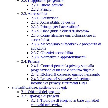
2.2. L’approccio progettuale
2.2.1. Buone pratiche
2.2.2. Principi
2.3. Accessibilità
2.3.1. Definizione
2.3.2. Accessibilità by design
2.3.3. Principi per l’accessibilità
2.3.4. Linee guida e criteri di successo
2.3.5. Come rilasciare una dichiarazione di
accessibilità
2.3.6. Meccanismo di feedback e procedura di
attuazione
2.3.7. Obiettivi accessibilità
2.3.8. Normativa e approfondimenti
2.4. Privacy
2.4.1. Come rispettare la privacy sin dalla
progettazione di un sito o servizio digitale
2.4.2. Richiedi il consenso quando necessario
2.4.3. Le basi del sito web: architettura,
informativa privacy, riferimenti DPO
3. Pianificazione, gestione e strategia
3.1. Obiettivi del progetto
3.2. Tipologie di progetti
3.2.1. Tipologie di progetto in base agli attori
coinvolti nel servizio