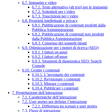
6.7. Immagini e video
6.7.1. Testo alternativo (alt text) per le immagini
6.7.2. Sottotitoli per i video
6.7.3. Trascrizioni per i video
6.8. Proprietà intellettuale e privacy
6.8.1. Pubblicazione di contenuti prodotti dalla
Pubblica Amministrazione
6.8.2. Pubblicazione di contenuti non prodotti
dalla Pubblica Amministrazione
6.8.3. Consenso dei soggetti ritratti
6.9. Ottimizzazione per i motori di ricerca (SEO)
6.9.1. I fattori
on-page
6.9.2. I fattori
off-page
6.9.3. Strumenti di diagnostica SEO: Search
Console
6.10. Gestire i contenuti
6.10.1. L’inventario dei contenuti
6.10.2. Revisionare i contenuti
6.10.3. Migrare i contenuti
6.10.4. Pubblicare i contenuti
7. Progettazione dell’interazione
7.1. Caratteristiche dell’interazione
7.2. User stories per definire l’interazione
7.2.1. Differenza tra scenari e user stories
7.3. Flussi di interazione