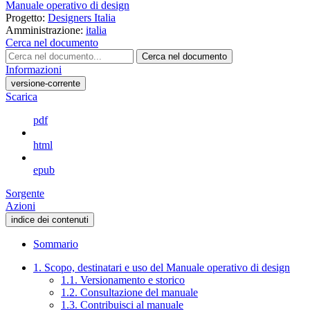
Manuale operativo di design
Progetto:
Designers Italia
Amministrazione:
italia
Cerca nel documento
Cerca nel documento
Informazioni
versione-corrente
Scarica
pdf
html
epub
Sorgente
Azioni
indice dei contenuti
Sommario
1. Scopo, destinatari e uso del Manuale operativo di design
1.1. Versionamento e storico
1.2. Consultazione del manuale
1.3. Contribuisci al manuale