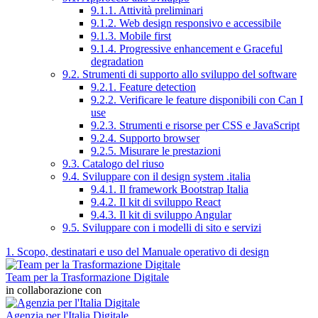
9.1.1. Attività preliminari
9.1.2. Web design responsivo e accessibile
9.1.3. Mobile first
9.1.4. Progressive enhancement e Graceful
degradation
9.2. Strumenti di supporto allo sviluppo del software
9.2.1. Feature detection
9.2.2. Verificare le feature disponibili con Can I
use
9.2.3. Strumenti e risorse per CSS e JavaScript
9.2.4. Supporto browser
9.2.5. Misurare le prestazioni
9.3. Catalogo del riuso
9.4. Sviluppare con il design system .italia
9.4.1. Il framework Bootstrap Italia
9.4.2. Il kit di sviluppo React
9.4.3. Il kit di sviluppo Angular
9.5. Sviluppare con i modelli di sito e servizi
1. Scopo, destinatari e uso del Manuale operativo di design
Team per la Trasformazione Digitale
in collaborazione con
Agenzia per l'Italia Digitale