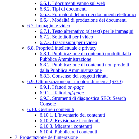
6.6.1. I documenti vanno sul web
6.6.2. Tipi di documenti
6.6.3. Formato di lettura dei documenti elettronici
6.6.4. Modalità di produzione dei documenti
6.7. Immagini e video
6.7.1. Testo alternativo (alt text) per le immagini
6.7.2. Sottotitoli per i video
6.7.3. Trascrizioni per i video
6.8. Proprietà intellettuale e privacy
6.8.1. Pubblicazione di contenuti prodotti dalla
Pubblica Amministrazione
6.8.2. Pubblicazione di contenuti non prodotti
dalla Pubblica Amministrazione
6.8.3. Consenso dei soggetti ritratti
6.9. Ottimizzazione per i motori di ricerca (SEO)
6.9.1. I fattori
on-page
6.9.2. I fattori
off-page
6.9.3. Strumenti di diagnostica SEO: Search
Console
6.10. Gestire i contenuti
6.10.1. L’inventario dei contenuti
6.10.2. Revisionare i contenuti
6.10.3. Migrare i contenuti
6.10.4. Pubblicare i contenuti
7. Progettazione dell’interazione