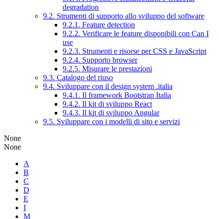
degradation
9.2. Strumenti di supporto allo sviluppo del software
9.2.1. Feature detection
9.2.2. Verificare le feature disponibili con Can I
use
9.2.3. Strumenti e risorse per CSS e JavaScript
9.2.4. Supporto browser
9.2.5. Misurare le prestazioni
9.3. Catalogo del riuso
9.4. Sviluppare con il design system .italia
9.4.1. Il framework Bootstrap Italia
9.4.2. Il kit di sviluppo React
9.4.3. Il kit di sviluppo Angular
9.5. Sviluppare con i modelli di sito e servizi
None
None
A
B
C
D
E
I
M