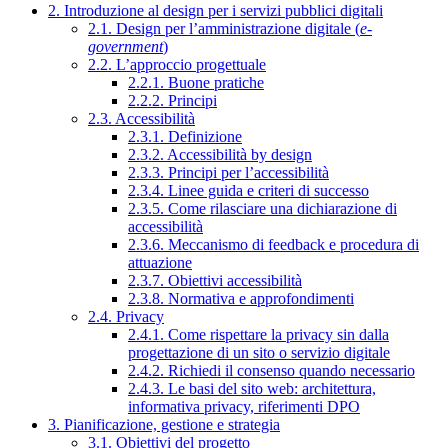
2. Introduzione al design per i servizi pubblici digitali
2.1. Design per l’amministrazione digitale (
e-
government
)
2.2. L’approccio progettuale
2.2.1. Buone pratiche
2.2.2. Principi
2.3. Accessibilità
2.3.1. Definizione
2.3.2. Accessibilità by design
2.3.3. Principi per l’accessibilità
2.3.4. Linee guida e criteri di successo
2.3.5. Come rilasciare una dichiarazione di
accessibilità
2.3.6. Meccanismo di feedback e procedura di
attuazione
2.3.7. Obiettivi accessibilità
2.3.8. Normativa e approfondimenti
2.4. Privacy
2.4.1. Come rispettare la privacy sin dalla
progettazione di un sito o servizio digitale
2.4.2. Richiedi il consenso quando necessario
2.4.3. Le basi del sito web: architettura,
informativa privacy, riferimenti DPO
3. Pianificazione, gestione e strategia
3.1. Obiettivi del progetto