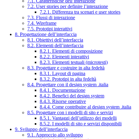
7.1. Caratteristiche dell’interazione
7.2. User stories per definire l’interazione
7.2.1. Differenza tra scenari e user stories
7.3. Flussi di interazione
7.4. Wireframe
7.5. Prototipi interattivi
8. Progettazione dell’interfaccia
8.1. Obiettivi dell’interfaccia
8.2. Elementi dell’interfaccia
8.2.1. Elementi di composizione
8.2.2. Elementi interattivi
8.2.3. Elementi testuali (microtesti)
8.3. Progettare e costruire in alta fedeltà
8.3.1. Layout di pagina
8.3.2. Prototipi in alta fedeltà
8.4. Progettare con il design system .italia
8.4.1. Documentazione
8.4.2. Benefici del design system
8.4.3. Risorse operative
8.4.4. Come contribuire al design system .italia
8.5. Progettare con i modelli di sito e servizi
8.5.1. Vantaggi dell’utilizzo dei modelli
8.5.2. I modelli di sito e servizi disponibili
9. Sviluppo dell’interfaccia
9.1. Approccio allo sviluppo