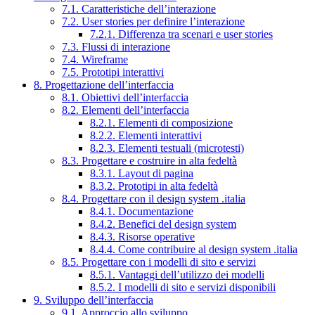
7.1. Caratteristiche dell’interazione
7.2. User stories per definire l’interazione
7.2.1. Differenza tra scenari e user stories
7.3. Flussi di interazione
7.4. Wireframe
7.5. Prototipi interattivi
8. Progettazione dell’interfaccia
8.1. Obiettivi dell’interfaccia
8.2. Elementi dell’interfaccia
8.2.1. Elementi di composizione
8.2.2. Elementi interattivi
8.2.3. Elementi testuali (microtesti)
8.3. Progettare e costruire in alta fedeltà
8.3.1. Layout di pagina
8.3.2. Prototipi in alta fedeltà
8.4. Progettare con il design system .italia
8.4.1. Documentazione
8.4.2. Benefici del design system
8.4.3. Risorse operative
8.4.4. Come contribuire al design system .italia
8.5. Progettare con i modelli di sito e servizi
8.5.1. Vantaggi dell’utilizzo dei modelli
8.5.2. I modelli di sito e servizi disponibili
9. Sviluppo dell’interfaccia
9.1. Approccio allo sviluppo