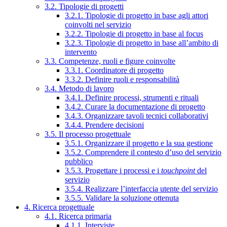
3.2. Tipologie di progetti
3.2.1. Tipologie di progetto in base agli attori
coinvolti nel servizio
3.2.2. Tipologie di progetto in base al focus
3.2.3. Tipologie di progetto in base all’ambito di
intervento
3.3. Competenze, ruoli e figure coinvolte
3.3.1. Coordinatore di progetto
3.3.2. Definire ruoli e responsabilità
3.4. Metodo di lavoro
3.4.1. Definire processi, strumenti e rituali
3.4.2. Curare la documentazione di progetto
3.4.3. Organizzare tavoli tecnici collaborativi
3.4.4. Prendere decisioni
3.5. Il processo progettuale
3.5.1. Organizzare il progetto e la sua gestione
3.5.2. Comprendere il contesto d’uso del servizio
pubblico
3.5.3. Progettare i processi e i
touchpoint
del
servizio
3.5.4. Realizzare l’interfaccia utente del servizio
3.5.5. Validare la soluzione ottenuta
4. Ricerca progettuale
4.1. Ricerca primaria
4.1.1. Interviste