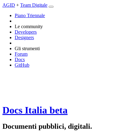
AGID
+
Team Digitale
Piano Triennale
Le community
Developers
Designers
Gli strumenti
Forum
Docs
GitHub
Docs Italia
beta
Documenti pubblici, digitali.