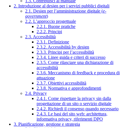
1.3. Contribuisci al manuale
2. Introduzione al design per i servizi pubblici digitali
2.1. Design per l’amministrazione digitale (
e-
government
)
2.2. L’approccio progettuale
2.2.1. Buone pratiche
2.2.2. Principi
2.3. Accessibilità
2.3.1. Definizione
2.3.2. Accessibilità by design
2.3.3. Principi per l’accessibilità
2.3.4. Linee guida e criteri di successo
2.3.5. Come rilasciare una dichiarazione di
accessibilità
2.3.6. Meccanismo di feedback e procedura di
attuazione
2.3.7. Obiettivi accessibilità
2.3.8. Normativa e approfondimenti
2.4. Privacy
2.4.1. Come rispettare la privacy sin dalla
progettazione di un sito o servizio digitale
2.4.2. Richiedi il consenso quando necessario
2.4.3. Le basi del sito web: architettura,
informativa privacy, riferimenti DPO
3. Pianificazione, gestione e strategia