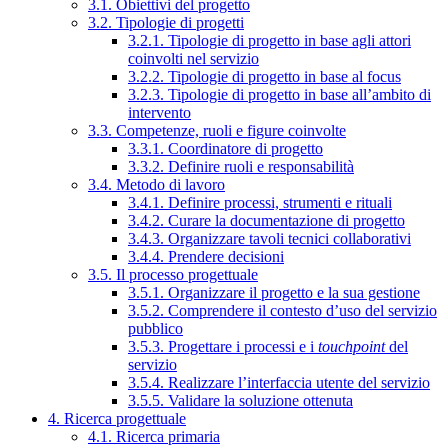
3.1. Obiettivi del progetto
3.2. Tipologie di progetti
3.2.1. Tipologie di progetto in base agli attori
coinvolti nel servizio
3.2.2. Tipologie di progetto in base al focus
3.2.3. Tipologie di progetto in base all’ambito di
intervento
3.3. Competenze, ruoli e figure coinvolte
3.3.1. Coordinatore di progetto
3.3.2. Definire ruoli e responsabilità
3.4. Metodo di lavoro
3.4.1. Definire processi, strumenti e rituali
3.4.2. Curare la documentazione di progetto
3.4.3. Organizzare tavoli tecnici collaborativi
3.4.4. Prendere decisioni
3.5. Il processo progettuale
3.5.1. Organizzare il progetto e la sua gestione
3.5.2. Comprendere il contesto d’uso del servizio
pubblico
3.5.3. Progettare i processi e i
touchpoint
del
servizio
3.5.4. Realizzare l’interfaccia utente del servizio
3.5.5. Validare la soluzione ottenuta
4. Ricerca progettuale
4.1. Ricerca primaria