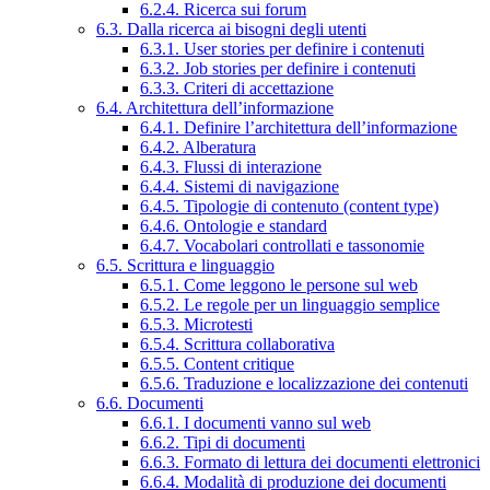
6.2.4. Ricerca sui forum
6.3. Dalla ricerca ai bisogni degli utenti
6.3.1. User stories per definire i contenuti
6.3.2. Job stories per definire i contenuti
6.3.3. Criteri di accettazione
6.4. Architettura dell’informazione
6.4.1. Definire l’architettura dell’informazione
6.4.2. Alberatura
6.4.3. Flussi di interazione
6.4.4. Sistemi di navigazione
6.4.5. Tipologie di contenuto (content type)
6.4.6. Ontologie e standard
6.4.7. Vocabolari controllati e tassonomie
6.5. Scrittura e linguaggio
6.5.1. Come leggono le persone sul web
6.5.2. Le regole per un linguaggio semplice
6.5.3. Microtesti
6.5.4. Scrittura collaborativa
6.5.5. Content critique
6.5.6. Traduzione e localizzazione dei contenuti
6.6. Documenti
6.6.1. I documenti vanno sul web
6.6.2. Tipi di documenti
6.6.3. Formato di lettura dei documenti elettronici
6.6.4. Modalità di produzione dei documenti