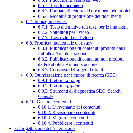
6.6.1. I documenti vanno sul web
6.6.2. Tipi di documenti
6.6.3. Formato di lettura dei documenti elettronici
6.6.4. Modalità di produzione dei documenti
6.7. Immagini e video
6.7.1. Testo alternativo (alt text) per le immagini
6.7.2. Sottotitoli per i video
6.7.3. Trascrizioni per i video
6.8. Proprietà intellettuale e privacy
6.8.1. Pubblicazione di contenuti prodotti dalla
Pubblica Amministrazione
6.8.2. Pubblicazione di contenuti non prodotti
dalla Pubblica Amministrazione
6.8.3. Consenso dei soggetti ritratti
6.9. Ottimizzazione per i motori di ricerca (SEO)
6.9.1. I fattori
on-page
6.9.2. I fattori
off-page
6.9.3. Strumenti di diagnostica SEO: Search
Console
6.10. Gestire i contenuti
6.10.1. L’inventario dei contenuti
6.10.2. Revisionare i contenuti
6.10.3. Migrare i contenuti
6.10.4. Pubblicare i contenuti
7. Progettazione dell’interazione