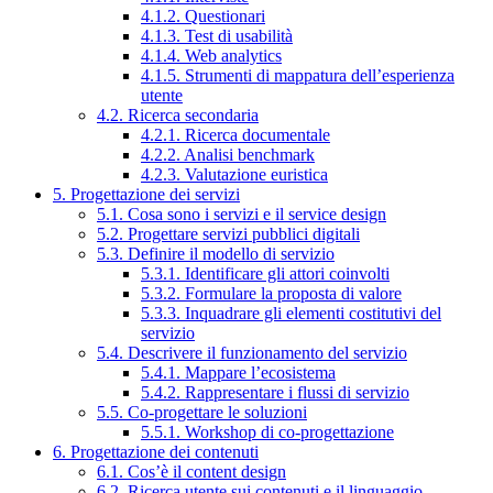
4.1.2. Questionari
4.1.3. Test di usabilità
4.1.4. Web analytics
4.1.5. Strumenti di mappatura dell’esperienza
utente
4.2. Ricerca secondaria
4.2.1. Ricerca documentale
4.2.2. Analisi benchmark
4.2.3. Valutazione euristica
5. Progettazione dei servizi
5.1. Cosa sono i servizi e il service design
5.2. Progettare servizi pubblici digitali
5.3. Definire il modello di servizio
5.3.1. Identificare gli attori coinvolti
5.3.2. Formulare la proposta di valore
5.3.3. Inquadrare gli elementi costitutivi del
servizio
5.4. Descrivere il funzionamento del servizio
5.4.1. Mappare l’ecosistema
5.4.2. Rappresentare i flussi di servizio
5.5. Co-progettare le soluzioni
5.5.1. Workshop di co-progettazione
6. Progettazione dei contenuti
6.1. Cos’è il content design
6.2. Ricerca utente sui contenuti e il linguaggio