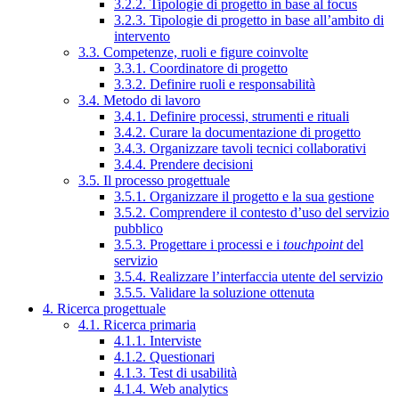
3.2.2. Tipologie di progetto in base al focus
3.2.3. Tipologie di progetto in base all’ambito di
intervento
3.3. Competenze, ruoli e figure coinvolte
3.3.1. Coordinatore di progetto
3.3.2. Definire ruoli e responsabilità
3.4. Metodo di lavoro
3.4.1. Definire processi, strumenti e rituali
3.4.2. Curare la documentazione di progetto
3.4.3. Organizzare tavoli tecnici collaborativi
3.4.4. Prendere decisioni
3.5. Il processo progettuale
3.5.1. Organizzare il progetto e la sua gestione
3.5.2. Comprendere il contesto d’uso del servizio
pubblico
3.5.3. Progettare i processi e i
touchpoint
del
servizio
3.5.4. Realizzare l’interfaccia utente del servizio
3.5.5. Validare la soluzione ottenuta
4. Ricerca progettuale
4.1. Ricerca primaria
4.1.1. Interviste
4.1.2. Questionari
4.1.3. Test di usabilità
4.1.4. Web analytics