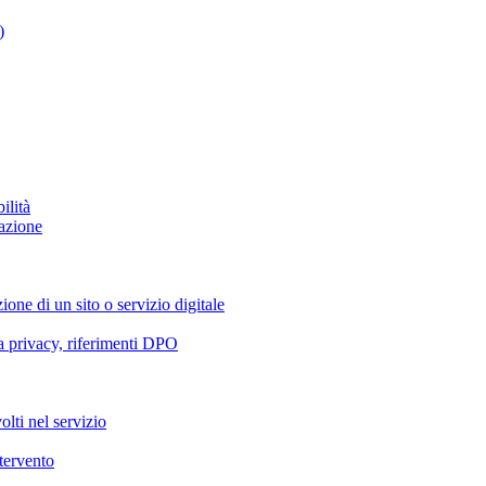
)
ilità
azione
ione di un sito o servizio digitale
va privacy, riferimenti DPO
olti nel servizio
ntervento