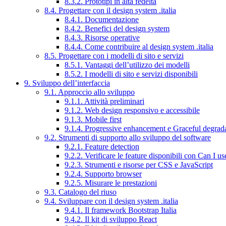
8.3.2. Prototipi in alta fedeltà
8.4. Progettare con il design system .italia
8.4.1. Documentazione
8.4.2. Benefici del design system
8.4.3. Risorse operative
8.4.4. Come contribuire al design system .italia
8.5. Progettare con i modelli di sito e servizi
8.5.1. Vantaggi dell’utilizzo dei modelli
8.5.2. I modelli di sito e servizi disponibili
9. Sviluppo dell’interfaccia
9.1. Approccio allo sviluppo
9.1.1. Attività preliminari
9.1.2. Web design responsivo e accessibile
9.1.3. Mobile first
9.1.4. Progressive enhancement e Graceful degrad
9.2. Strumenti di supporto allo sviluppo del software
9.2.1. Feature detection
9.2.2. Verificare le feature disponibili con Can I us
9.2.3. Strumenti e risorse per CSS e JavaScript
9.2.4. Supporto browser
9.2.5. Misurare le prestazioni
9.3. Catalogo del riuso
9.4. Sviluppare con il design system .italia
9.4.1. Il framework Bootstrap Italia
9.4.2. Il kit di sviluppo React