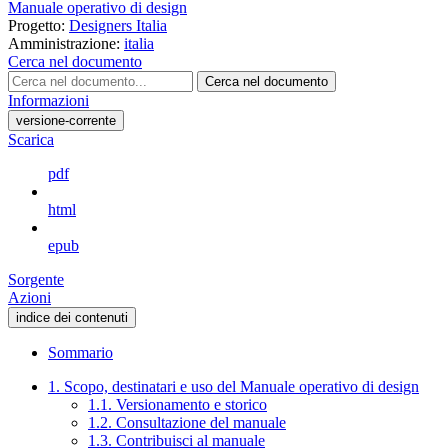
Manuale operativo di design
Progetto:
Designers Italia
Amministrazione:
italia
Cerca nel documento
Cerca nel documento
Informazioni
versione-corrente
Scarica
pdf
html
epub
Sorgente
Azioni
indice dei contenuti
Sommario
1. Scopo, destinatari e uso del Manuale operativo di design
1.1. Versionamento e storico
1.2. Consultazione del manuale
1.3. Contribuisci al manuale