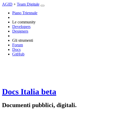
AGID
+
Team Digitale
Piano Triennale
Le community
Developers
Designers
Gli strumenti
Forum
Docs
GitHub
Docs Italia
beta
Documenti pubblici, digitali.