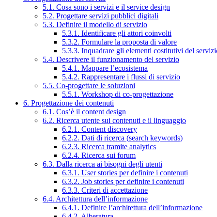
5.1. Cosa sono i servizi e il service design
5.2. Progettare servizi pubblici digitali
5.3. Definire il modello di servizio
5.3.1. Identificare gli attori coinvolti
5.3.2. Formulare la proposta di valore
5.3.3. Inquadrare gli elementi costitutivi del serviz
5.4. Descrivere il funzionamento del servizio
5.4.1. Mappare l’ecosistema
5.4.2. Rappresentare i flussi di servizio
5.5. Co-progettare le soluzioni
5.5.1. Workshop di co-progettazione
6. Progettazione dei contenuti
6.1. Cos’è il content design
6.2. Ricerca utente sui contenuti e il linguaggio
6.2.1. Content discovery
6.2.2. Dati di ricerca (search keywords)
6.2.3. Ricerca tramite analytics
6.2.4. Ricerca sui forum
6.3. Dalla ricerca ai bisogni degli utenti
6.3.1. User stories per definire i contenuti
6.3.2. Job stories per definire i contenuti
6.3.3. Criteri di accettazione
6.4. Architettura dell’informazione
6.4.1. Definire l’architettura dell’informazione
6.4.2. Alberatura