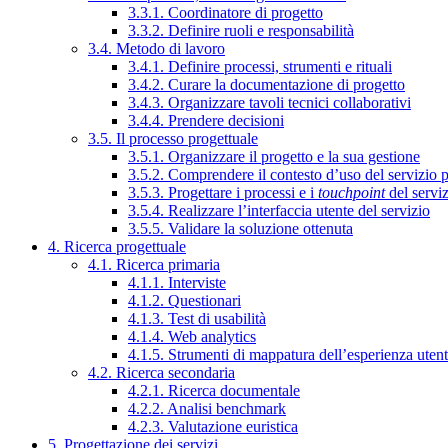
3.3.1. Coordinatore di progetto
3.3.2. Definire ruoli e responsabilità
3.4. Metodo di lavoro
3.4.1. Definire processi, strumenti e rituali
3.4.2. Curare la documentazione di progetto
3.4.3. Organizzare tavoli tecnici collaborativi
3.4.4. Prendere decisioni
3.5. Il processo progettuale
3.5.1. Organizzare il progetto e la sua gestione
3.5.2. Comprendere il contesto d’uso del servizio 
3.5.3. Progettare i processi e i
touchpoint
del servi
3.5.4. Realizzare l’interfaccia utente del servizio
3.5.5. Validare la soluzione ottenuta
4. Ricerca progettuale
4.1. Ricerca primaria
4.1.1. Interviste
4.1.2. Questionari
4.1.3. Test di usabilità
4.1.4. Web analytics
4.1.5. Strumenti di mappatura dell’esperienza uten
4.2. Ricerca secondaria
4.2.1. Ricerca documentale
4.2.2. Analisi benchmark
4.2.3. Valutazione euristica
5. Progettazione dei servizi