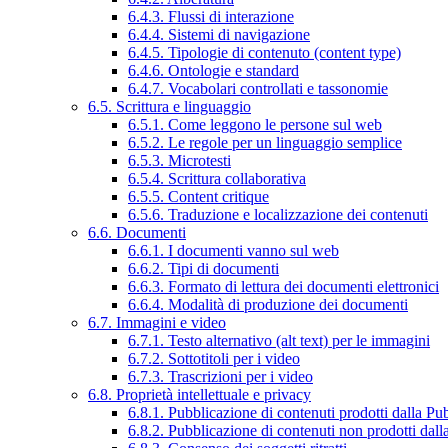
6.4.3. Flussi di interazione
6.4.4. Sistemi di navigazione
6.4.5. Tipologie di contenuto (content type)
6.4.6. Ontologie e standard
6.4.7. Vocabolari controllati e tassonomie
6.5. Scrittura e linguaggio
6.5.1. Come leggono le persone sul web
6.5.2. Le regole per un linguaggio semplice
6.5.3. Microtesti
6.5.4. Scrittura collaborativa
6.5.5. Content critique
6.5.6. Traduzione e localizzazione dei contenuti
6.6. Documenti
6.6.1. I documenti vanno sul web
6.6.2. Tipi di documenti
6.6.3. Formato di lettura dei documenti elettronici
6.6.4. Modalità di produzione dei documenti
6.7. Immagini e video
6.7.1. Testo alternativo (alt text) per le immagini
6.7.2. Sottotitoli per i video
6.7.3. Trascrizioni per i video
6.8. Proprietà intellettuale e privacy
6.8.1. Pubblicazione di contenuti prodotti dalla P
6.8.2. Pubblicazione di contenuti non prodotti dal