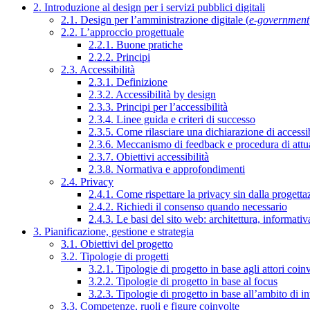
2. Introduzione al design per i servizi pubblici digitali
2.1. Design per l’amministrazione digitale (
e-government
2.2. L’approccio progettuale
2.2.1. Buone pratiche
2.2.2. Principi
2.3. Accessibilità
2.3.1. Definizione
2.3.2. Accessibilità by design
2.3.3. Principi per l’accessibilità
2.3.4. Linee guida e criteri di successo
2.3.5. Come rilasciare una dichiarazione di accessib
2.3.6. Meccanismo di feedback e procedura di attu
2.3.7. Obiettivi accessibilità
2.3.8. Normativa e approfondimenti
2.4. Privacy
2.4.1. Come rispettare la privacy sin dalla progettaz
2.4.2. Richiedi il consenso quando necessario
2.4.3. Le basi del sito web: architettura, informati
3. Pianificazione, gestione e strategia
3.1. Obiettivi del progetto
3.2. Tipologie di progetti
3.2.1. Tipologie di progetto in base agli attori coinv
3.2.2. Tipologie di progetto in base al focus
3.2.3. Tipologie di progetto in base all’ambito di i
3.3. Competenze, ruoli e figure coinvolte