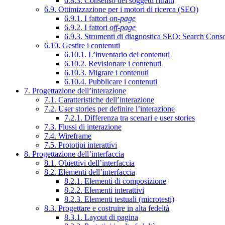
6.8.3. Consenso dei soggetti ritratti
6.9. Ottimizzazione per i motori di ricerca (SEO)
6.9.1. I fattori
on-page
6.9.2. I fattori
off-page
6.9.3. Strumenti di diagnostica SEO: Search Cons
6.10. Gestire i contenuti
6.10.1. L’inventario dei contenuti
6.10.2. Revisionare i contenuti
6.10.3. Migrare i contenuti
6.10.4. Pubblicare i contenuti
7. Progettazione dell’interazione
7.1. Caratteristiche dell’interazione
7.2. User stories per definire l’interazione
7.2.1. Differenza tra scenari e user stories
7.3. Flussi di interazione
7.4. Wireframe
7.5. Prototipi interattivi
8. Progettazione dell’interfaccia
8.1. Obiettivi dell’interfaccia
8.2. Elementi dell’interfaccia
8.2.1. Elementi di composizione
8.2.2. Elementi interattivi
8.2.3. Elementi testuali (microtesti)
8.3. Progettare e costruire in alta fedeltà
8.3.1. Layout di pagina