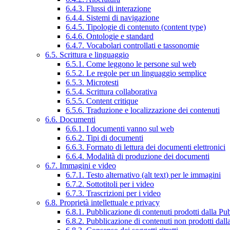
6.4.3. Flussi di interazione
6.4.4. Sistemi di navigazione
6.4.5. Tipologie di contenuto (content type)
6.4.6. Ontologie e standard
6.4.7. Vocabolari controllati e tassonomie
6.5. Scrittura e linguaggio
6.5.1. Come leggono le persone sul web
6.5.2. Le regole per un linguaggio semplice
6.5.3. Microtesti
6.5.4. Scrittura collaborativa
6.5.5. Content critique
6.5.6. Traduzione e localizzazione dei contenuti
6.6. Documenti
6.6.1. I documenti vanno sul web
6.6.2. Tipi di documenti
6.6.3. Formato di lettura dei documenti elettronici
6.6.4. Modalità di produzione dei documenti
6.7. Immagini e video
6.7.1. Testo alternativo (alt text) per le immagini
6.7.2. Sottotitoli per i video
6.7.3. Trascrizioni per i video
6.8. Proprietà intellettuale e privacy
6.8.1. Pubblicazione di contenuti prodotti dalla P
6.8.2. Pubblicazione di contenuti non prodotti dal