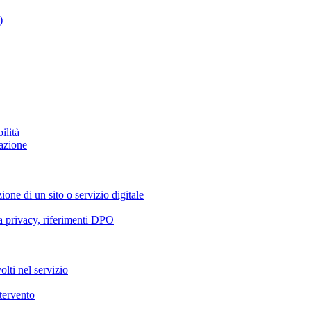
)
ilità
azione
ione di un sito o servizio digitale
va privacy, riferimenti DPO
olti nel servizio
ntervento