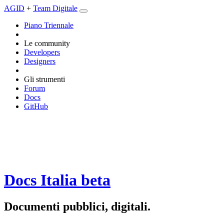
AGID
+
Team Digitale
Piano Triennale
Le community
Developers
Designers
Gli strumenti
Forum
Docs
GitHub
Docs Italia
beta
Documenti pubblici, digitali.