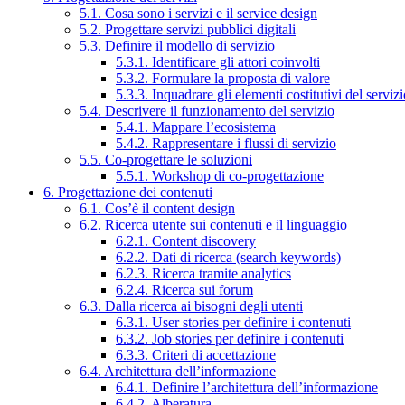
5.1. Cosa sono i servizi e il service design
5.2. Progettare servizi pubblici digitali
5.3. Definire il modello di servizio
5.3.1. Identificare gli attori coinvolti
5.3.2. Formulare la proposta di valore
5.3.3. Inquadrare gli elementi costitutivi del serviz
5.4. Descrivere il funzionamento del servizio
5.4.1. Mappare l’ecosistema
5.4.2. Rappresentare i flussi di servizio
5.5. Co-progettare le soluzioni
5.5.1. Workshop di co-progettazione
6. Progettazione dei contenuti
6.1. Cos’è il content design
6.2. Ricerca utente sui contenuti e il linguaggio
6.2.1. Content discovery
6.2.2. Dati di ricerca (search keywords)
6.2.3. Ricerca tramite analytics
6.2.4. Ricerca sui forum
6.3. Dalla ricerca ai bisogni degli utenti
6.3.1. User stories per definire i contenuti
6.3.2. Job stories per definire i contenuti
6.3.3. Criteri di accettazione
6.4. Architettura dell’informazione
6.4.1. Definire l’architettura dell’informazione
6.4.2. Alberatura