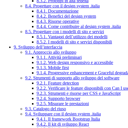
8.3.2. Prototipi in alta fedeltà
8.4. Progettare con il design system .italia
8.4.1. Documentazione
8.4.2. Benefici del design system
8.4.3. Risorse operative
8.4.4. Come contribuire al design system .italia
8.5. Progettare con i modelli di sito e servizi
8.5.1. Vantaggi dell’utilizzo dei modelli
8.5.2. I modelli di sito e servizi disponibili
9. Sviluppo dell’interfaccia
9.1. Approccio allo sviluppo
9.1.1. Attività preliminari
9.1.2. Web design responsivo e accessibile
9.1.3. Mobile first
9.1.4. Progressive enhancement e Graceful degrad
9.2. Strumenti di supporto allo sviluppo del software
9.2.1. Feature detection
9.2.2. Verificare le feature disponibili con Can I us
9.2.3. Strumenti e risorse per CSS e JavaScript
9.2.4. Supporto browser
9.2.5. Misurare le prestazioni
9.3. Catalogo del riuso
9.4. Sviluppare con il design system .italia
9.4.1. Il framework Bootstrap Italia
9.4.2. Il kit di sviluppo React