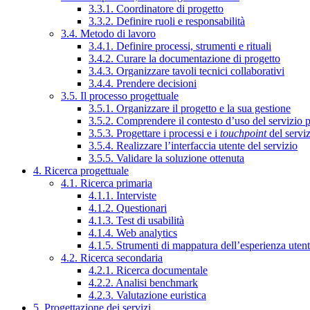
3.3.1. Coordinatore di progetto
3.3.2. Definire ruoli e responsabilità
3.4. Metodo di lavoro
3.4.1. Definire processi, strumenti e rituali
3.4.2. Curare la documentazione di progetto
3.4.3. Organizzare tavoli tecnici collaborativi
3.4.4. Prendere decisioni
3.5. Il processo progettuale
3.5.1. Organizzare il progetto e la sua gestione
3.5.2. Comprendere il contesto d’uso del servizio 
3.5.3. Progettare i processi e i
touchpoint
del servi
3.5.4. Realizzare l’interfaccia utente del servizio
3.5.5. Validare la soluzione ottenuta
4. Ricerca progettuale
4.1. Ricerca primaria
4.1.1. Interviste
4.1.2. Questionari
4.1.3. Test di usabilità
4.1.4. Web analytics
4.1.5. Strumenti di mappatura dell’esperienza uten
4.2. Ricerca secondaria
4.2.1. Ricerca documentale
4.2.2. Analisi benchmark
4.2.3. Valutazione euristica
5. Progettazione dei servizi