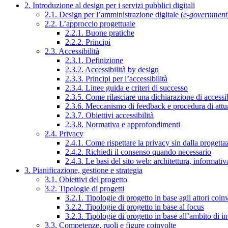
2. Introduzione al design per i servizi pubblici digitali
2.1. Design per l’amministrazione digitale (
e-government
2.2. L’approccio progettuale
2.2.1. Buone pratiche
2.2.2. Principi
2.3. Accessibilità
2.3.1. Definizione
2.3.2. Accessibilità by design
2.3.3. Principi per l’accessibilità
2.3.4. Linee guida e criteri di successo
2.3.5. Come rilasciare una dichiarazione di accessib
2.3.6. Meccanismo di feedback e procedura di attu
2.3.7. Obiettivi accessibilità
2.3.8. Normativa e approfondimenti
2.4. Privacy
2.4.1. Come rispettare la privacy sin dalla progettaz
2.4.2. Richiedi il consenso quando necessario
2.4.3. Le basi del sito web: architettura, informati
3. Pianificazione, gestione e strategia
3.1. Obiettivi del progetto
3.2. Tipologie di progetti
3.2.1. Tipologie di progetto in base agli attori coinv
3.2.2. Tipologie di progetto in base al focus
3.2.3. Tipologie di progetto in base all’ambito di i
3.3. Competenze, ruoli e figure coinvolte