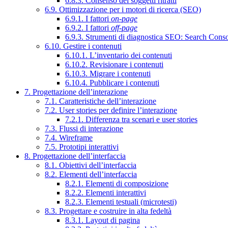
6.8.3. Consenso dei soggetti ritratti
6.9. Ottimizzazione per i motori di ricerca (SEO)
6.9.1. I fattori
on-page
6.9.2. I fattori
off-page
6.9.3. Strumenti di diagnostica SEO: Search Cons
6.10. Gestire i contenuti
6.10.1. L’inventario dei contenuti
6.10.2. Revisionare i contenuti
6.10.3. Migrare i contenuti
6.10.4. Pubblicare i contenuti
7. Progettazione dell’interazione
7.1. Caratteristiche dell’interazione
7.2. User stories per definire l’interazione
7.2.1. Differenza tra scenari e user stories
7.3. Flussi di interazione
7.4. Wireframe
7.5. Prototipi interattivi
8. Progettazione dell’interfaccia
8.1. Obiettivi dell’interfaccia
8.2. Elementi dell’interfaccia
8.2.1. Elementi di composizione
8.2.2. Elementi interattivi
8.2.3. Elementi testuali (microtesti)
8.3. Progettare e costruire in alta fedeltà
8.3.1. Layout di pagina