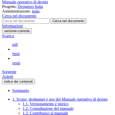
Manuale operativo di design
Progetto:
Designers Italia
Amministrazione:
italia
Cerca nel documento
Cerca nel documento
Informazioni
versione-corrente
Scarica
pdf
html
epub
Sorgente
Azioni
indice dei contenuti
Sommario
1. Scopo, destinatari e uso del Manuale operativo di design
1.1. Versionamento e storico
1.2. Consultazione del manuale
1.3. Contribuisci al manuale