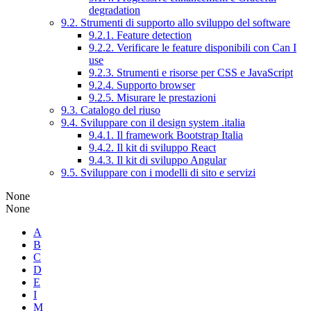
degradation
9.2. Strumenti di supporto allo sviluppo del software
9.2.1. Feature detection
9.2.2. Verificare le feature disponibili con Can I
use
9.2.3. Strumenti e risorse per CSS e JavaScript
9.2.4. Supporto browser
9.2.5. Misurare le prestazioni
9.3. Catalogo del riuso
9.4. Sviluppare con il design system .italia
9.4.1. Il framework Bootstrap Italia
9.4.2. Il kit di sviluppo React
9.4.3. Il kit di sviluppo Angular
9.5. Sviluppare con i modelli di sito e servizi
None
None
A
B
C
D
E
I
M