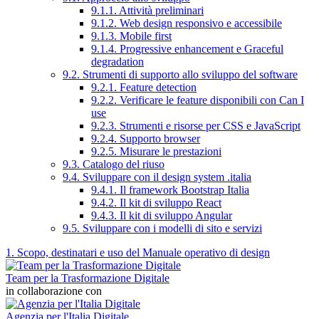
9.1.1. Attività preliminari
9.1.2. Web design responsivo e accessibile
9.1.3. Mobile first
9.1.4. Progressive enhancement e Graceful
degradation
9.2. Strumenti di supporto allo sviluppo del software
9.2.1. Feature detection
9.2.2. Verificare le feature disponibili con Can I
use
9.2.3. Strumenti e risorse per CSS e JavaScript
9.2.4. Supporto browser
9.2.5. Misurare le prestazioni
9.3. Catalogo del riuso
9.4. Sviluppare con il design system .italia
9.4.1. Il framework Bootstrap Italia
9.4.2. Il kit di sviluppo React
9.4.3. Il kit di sviluppo Angular
9.5. Sviluppare con i modelli di sito e servizi
1. Scopo, destinatari e uso del Manuale operativo di design
Team per la Trasformazione Digitale
in collaborazione con
Agenzia per l'Italia Digitale