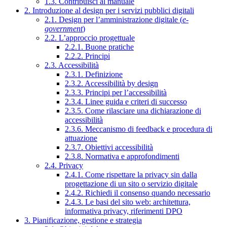
1.3. Contribuisci al manuale
2. Introduzione al design per i servizi pubblici digitali
2.1. Design per l’amministrazione digitale (
e-
government
)
2.2. L’approccio progettuale
2.2.1. Buone pratiche
2.2.2. Principi
2.3. Accessibilità
2.3.1. Definizione
2.3.2. Accessibilità by design
2.3.3. Principi per l’accessibilità
2.3.4. Linee guida e criteri di successo
2.3.5. Come rilasciare una dichiarazione di
accessibilità
2.3.6. Meccanismo di feedback e procedura di
attuazione
2.3.7. Obiettivi accessibilità
2.3.8. Normativa e approfondimenti
2.4. Privacy
2.4.1. Come rispettare la privacy sin dalla
progettazione di un sito o servizio digitale
2.4.2. Richiedi il consenso quando necessario
2.4.3. Le basi del sito web: architettura,
informativa privacy, riferimenti DPO
3. Pianificazione, gestione e strategia