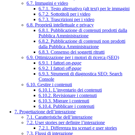
6.7. Immagini e video
6.7.1. Testo alternativo (alt text) per le immagini
6.7.2. Sottotitoli per i video
6.7.3. Trascrizioni per i video
6.8. Proprietà intellettuale e privacy
6.8.1. Pubblicazione di contenuti prodotti dalla
Pubblica Amministrazione
6.8.2. Pubblicazione di contenuti non prodotti
dalla Pubblica Amministrazione
6.8.3. Consenso dei soggetti ritratti
6.9. Ottimizzazione per i motori di ricerca (SEO)
6.9.1. I fattori
on-page
6.9.2. I fattori
off-page
6.9.3. Strumenti di diagnostica SEO: Search
Console
6.10. Gestire i contenuti
6.10.1. L’inventario dei contenuti
6.10.2. Revisionare i contenuti
6.10.3. Migrare i contenuti
6.10.4. Pubblicare i contenuti
7. Progettazione dell’interazione
7.1. Caratteristiche dell’interazione
7.2. User stories per definire l’interazione
7.2.1. Differenza tra scenari e user stories
7.3. Flussi di interazione