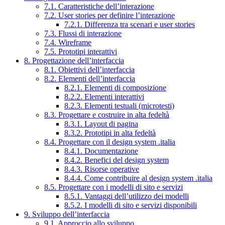
7.1. Caratteristiche dell’interazione
7.2. User stories per definire l’interazione
7.2.1. Differenza tra scenari e user stories
7.3. Flussi di interazione
7.4. Wireframe
7.5. Prototipi interattivi
8. Progettazione dell’interfaccia
8.1. Obiettivi dell’interfaccia
8.2. Elementi dell’interfaccia
8.2.1. Elementi di composizione
8.2.2. Elementi interattivi
8.2.3. Elementi testuali (microtesti)
8.3. Progettare e costruire in alta fedeltà
8.3.1. Layout di pagina
8.3.2. Prototipi in alta fedeltà
8.4. Progettare con il design system .italia
8.4.1. Documentazione
8.4.2. Benefici del design system
8.4.3. Risorse operative
8.4.4. Come contribuire al design system .italia
8.5. Progettare con i modelli di sito e servizi
8.5.1. Vantaggi dell’utilizzo dei modelli
8.5.2. I modelli di sito e servizi disponibili
9. Sviluppo dell’interfaccia
9.1. Approccio allo sviluppo