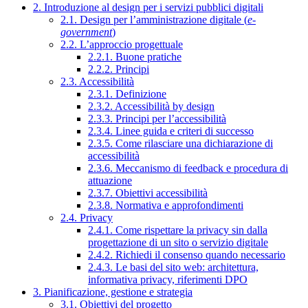
2. Introduzione al design per i servizi pubblici digitali
2.1. Design per l’amministrazione digitale (
e-
government
)
2.2. L’approccio progettuale
2.2.1. Buone pratiche
2.2.2. Principi
2.3. Accessibilità
2.3.1. Definizione
2.3.2. Accessibilità by design
2.3.3. Principi per l’accessibilità
2.3.4. Linee guida e criteri di successo
2.3.5. Come rilasciare una dichiarazione di
accessibilità
2.3.6. Meccanismo di feedback e procedura di
attuazione
2.3.7. Obiettivi accessibilità
2.3.8. Normativa e approfondimenti
2.4. Privacy
2.4.1. Come rispettare la privacy sin dalla
progettazione di un sito o servizio digitale
2.4.2. Richiedi il consenso quando necessario
2.4.3. Le basi del sito web: architettura,
informativa privacy, riferimenti DPO
3. Pianificazione, gestione e strategia
3.1. Obiettivi del progetto