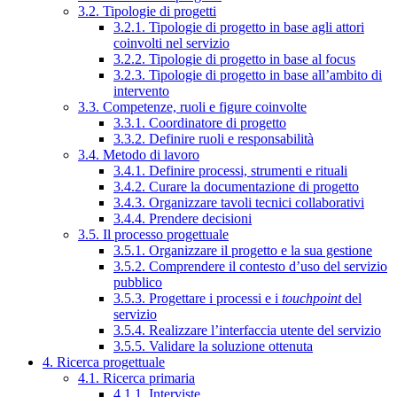
3.2. Tipologie di progetti
3.2.1. Tipologie di progetto in base agli attori
coinvolti nel servizio
3.2.2. Tipologie di progetto in base al focus
3.2.3. Tipologie di progetto in base all’ambito di
intervento
3.3. Competenze, ruoli e figure coinvolte
3.3.1. Coordinatore di progetto
3.3.2. Definire ruoli e responsabilità
3.4. Metodo di lavoro
3.4.1. Definire processi, strumenti e rituali
3.4.2. Curare la documentazione di progetto
3.4.3. Organizzare tavoli tecnici collaborativi
3.4.4. Prendere decisioni
3.5. Il processo progettuale
3.5.1. Organizzare il progetto e la sua gestione
3.5.2. Comprendere il contesto d’uso del servizio
pubblico
3.5.3. Progettare i processi e i
touchpoint
del
servizio
3.5.4. Realizzare l’interfaccia utente del servizio
3.5.5. Validare la soluzione ottenuta
4. Ricerca progettuale
4.1. Ricerca primaria
4.1.1. Interviste