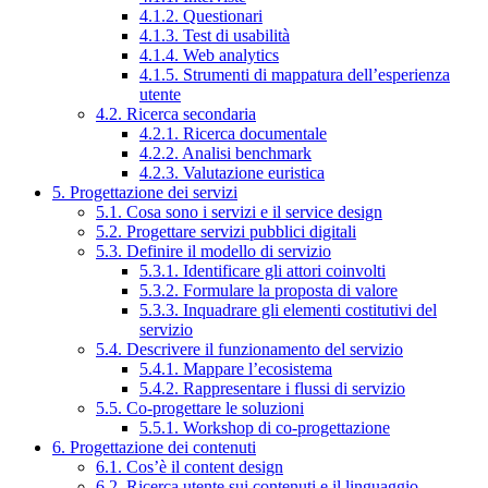
4.1.2. Questionari
4.1.3. Test di usabilità
4.1.4. Web analytics
4.1.5. Strumenti di mappatura dell’esperienza
utente
4.2. Ricerca secondaria
4.2.1. Ricerca documentale
4.2.2. Analisi benchmark
4.2.3. Valutazione euristica
5. Progettazione dei servizi
5.1. Cosa sono i servizi e il service design
5.2. Progettare servizi pubblici digitali
5.3. Definire il modello di servizio
5.3.1. Identificare gli attori coinvolti
5.3.2. Formulare la proposta di valore
5.3.3. Inquadrare gli elementi costitutivi del
servizio
5.4. Descrivere il funzionamento del servizio
5.4.1. Mappare l’ecosistema
5.4.2. Rappresentare i flussi di servizio
5.5. Co-progettare le soluzioni
5.5.1. Workshop di co-progettazione
6. Progettazione dei contenuti
6.1. Cos’è il content design
6.2. Ricerca utente sui contenuti e il linguaggio