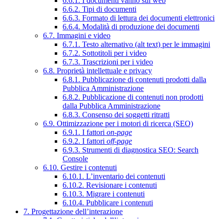
6.6.1. I documenti vanno sul web
6.6.2. Tipi di documenti
6.6.3. Formato di lettura dei documenti elettronici
6.6.4. Modalità di produzione dei documenti
6.7. Immagini e video
6.7.1. Testo alternativo (alt text) per le immagini
6.7.2. Sottotitoli per i video
6.7.3. Trascrizioni per i video
6.8. Proprietà intellettuale e privacy
6.8.1. Pubblicazione di contenuti prodotti dalla
Pubblica Amministrazione
6.8.2. Pubblicazione di contenuti non prodotti
dalla Pubblica Amministrazione
6.8.3. Consenso dei soggetti ritratti
6.9. Ottimizzazione per i motori di ricerca (SEO)
6.9.1. I fattori
on-page
6.9.2. I fattori
off-page
6.9.3. Strumenti di diagnostica SEO: Search
Console
6.10. Gestire i contenuti
6.10.1. L’inventario dei contenuti
6.10.2. Revisionare i contenuti
6.10.3. Migrare i contenuti
6.10.4. Pubblicare i contenuti
7. Progettazione dell’interazione