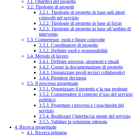
3.1. Obiettivi del progetto
3.2. Tipologie di progetti
3.2.1. Tipologie di progetto in base agli attori
coinvolti nel servizio
3.2.2. Tipologie di progetto in base al focus
3.2.3. Tipologie di progetto in base all’ambito di
intervento
3.3. Competenze, ruoli e figure coinvolte
3.3.1. Coordinatore di progetto
3.3.2. Definire ruoli e responsabilità
3.4. Metodo di lavoro
3.4.1. Definire processi, strumenti e rituali
3.4.2. Curare la documentazione di progetto
3.4.3. Organizzare tavoli tecnici collaborativi
3.4.4. Prendere decisioni
3.5. Il processo progettuale
3.5.1. Organizzare il progetto e la sua gestione
3.5.2. Comprendere il contesto d’uso del servizio
pubblico
3.5.3. Progettare i processi e i
touchpoint
del
servizio
3.5.4. Realizzare l’interfaccia utente del servizio
3.5.5. Validare la soluzione ottenuta
4. Ricerca progettuale
4.1. Ricerca primaria