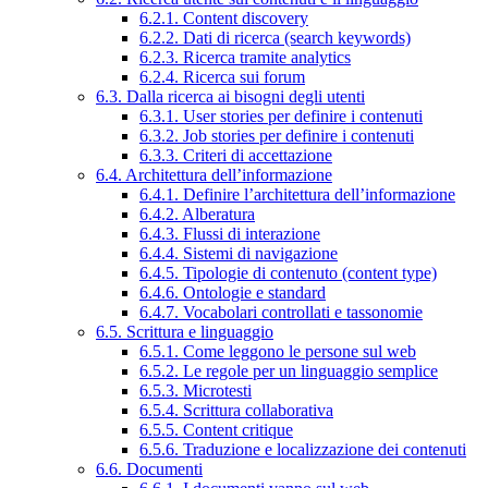
6.2.1. Content discovery
6.2.2. Dati di ricerca (search keywords)
6.2.3. Ricerca tramite analytics
6.2.4. Ricerca sui forum
6.3. Dalla ricerca ai bisogni degli utenti
6.3.1. User stories per definire i contenuti
6.3.2. Job stories per definire i contenuti
6.3.3. Criteri di accettazione
6.4. Architettura dell’informazione
6.4.1. Definire l’architettura dell’informazione
6.4.2. Alberatura
6.4.3. Flussi di interazione
6.4.4. Sistemi di navigazione
6.4.5. Tipologie di contenuto (content type)
6.4.6. Ontologie e standard
6.4.7. Vocabolari controllati e tassonomie
6.5. Scrittura e linguaggio
6.5.1. Come leggono le persone sul web
6.5.2. Le regole per un linguaggio semplice
6.5.3. Microtesti
6.5.4. Scrittura collaborativa
6.5.5. Content critique
6.5.6. Traduzione e localizzazione dei contenuti
6.6. Documenti