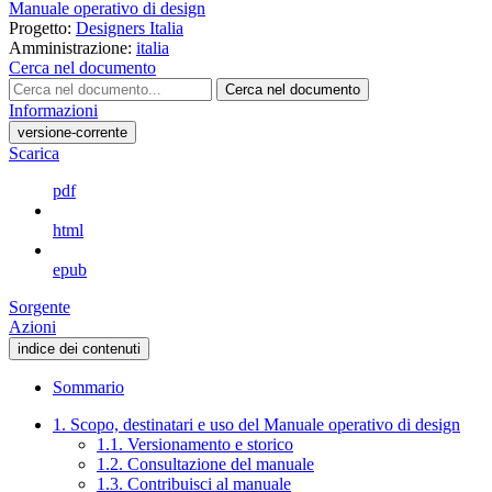
Manuale operativo di design
Progetto:
Designers Italia
Amministrazione:
italia
Cerca nel documento
Cerca nel documento
Informazioni
versione-corrente
Scarica
pdf
html
epub
Sorgente
Azioni
indice dei contenuti
Sommario
1. Scopo, destinatari e uso del Manuale operativo di design
1.1. Versionamento e storico
1.2. Consultazione del manuale
1.3. Contribuisci al manuale