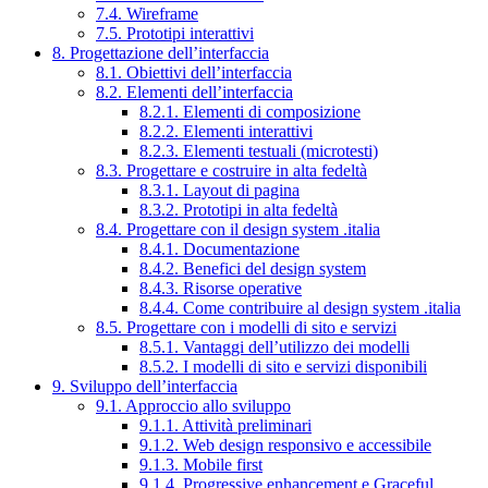
7.4. Wireframe
7.5. Prototipi interattivi
8. Progettazione dell’interfaccia
8.1. Obiettivi dell’interfaccia
8.2. Elementi dell’interfaccia
8.2.1. Elementi di composizione
8.2.2. Elementi interattivi
8.2.3. Elementi testuali (microtesti)
8.3. Progettare e costruire in alta fedeltà
8.3.1. Layout di pagina
8.3.2. Prototipi in alta fedeltà
8.4. Progettare con il design system .italia
8.4.1. Documentazione
8.4.2. Benefici del design system
8.4.3. Risorse operative
8.4.4. Come contribuire al design system .italia
8.5. Progettare con i modelli di sito e servizi
8.5.1. Vantaggi dell’utilizzo dei modelli
8.5.2. I modelli di sito e servizi disponibili
9. Sviluppo dell’interfaccia
9.1. Approccio allo sviluppo
9.1.1. Attività preliminari
9.1.2. Web design responsivo e accessibile
9.1.3. Mobile first
9.1.4. Progressive enhancement e Graceful