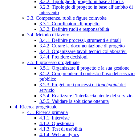
3.2.2. Tipologie di progetto in base al focus
3.2.3. Tipologie di progetto in base all’ambito di
intervento
3.3. Competenze, ruoli e figure coinvolte
3.3.1. Coordinatore di progetto
3.3.2. Definire ruoli e responsabilità
3.4. Metodo di lavoro
3.4.1. Definire processi, strumenti e rituali
3.4.2. Curare la documentazione di progetto
3.4.3. Organizzare tavoli tecnici collaborativi
3.4.4. Prendere decisioni
3.5. Il processo progettuale
3.5.1. Organizzare il progetto e la sua gestione
3.5.2. Comprendere il contesto d’uso del servizio
pubblico
3.5.3. Progettare i processi e i
touchpoint
del
servizio
3.5.4. Realizzare l’interfaccia utente del servizio
3.5.5. Validare la soluzione ottenuta
4. Ricerca progettuale
4.1. Ricerca primaria
4.1.1. Interviste
4.1.2. Questionari
4.1.3. Test di usabilità
4.1.4. Web analytics