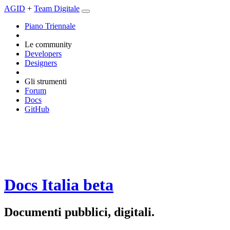
AGID
+
Team Digitale
Piano Triennale
Le community
Developers
Designers
Gli strumenti
Forum
Docs
GitHub
Docs Italia
beta
Documenti pubblici, digitali.