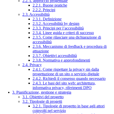
2.2. L’approccio progettuale
2.2.1. Buone pratiche
2.2.2. Principi
2.3. Accessibilità
2.3.1. Definizione
2.3.2. Accessibilità by design
2.3.3. Principi per l’accessibilità
2.3.4. Linee guida e criteri di successo
2.3.5. Come rilasciare una dichiarazione di
accessibilità
2.3.6. Meccanismo di feedback e procedura di
attuazione
2.3.7. Obiettivi accessibilità
2.3.8. Normativa e approfondimenti
2.4. Privacy
2.4.1. Come rispettare la privacy sin dalla
progettazione di un sito o servizio digitale
2.4.2. Richiedi il consenso quando necessario
2.4.3. Le basi del sito web: architettura,
informativa privacy, riferimenti DPO
3. Pianificazione, gestione e strategia
3.1. Obiettivi del progetto
3.2. Tipologie di progetti
3.2.1. Tipologie di progetto in base agli attori
coinvolti nel servizio