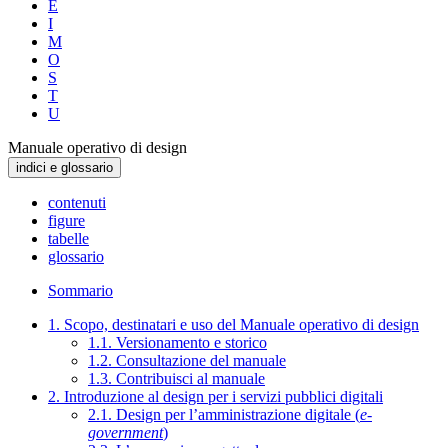
E
I
M
O
S
T
U
Manuale operativo di design
indici e glossario
contenuti
figure
tabelle
glossario
Sommario
1. Scopo, destinatari e uso del Manuale operativo di design
1.1. Versionamento e storico
1.2. Consultazione del manuale
1.3. Contribuisci al manuale
2. Introduzione al design per i servizi pubblici digitali
2.1. Design per l’amministrazione digitale (
e-
government
)