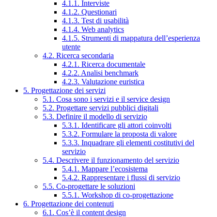
4.1.1. Interviste
4.1.2. Questionari
4.1.3. Test di usabilità
4.1.4. Web analytics
4.1.5. Strumenti di mappatura dell’esperienza
utente
4.2. Ricerca secondaria
4.2.1. Ricerca documentale
4.2.2. Analisi benchmark
4.2.3. Valutazione euristica
5. Progettazione dei servizi
5.1. Cosa sono i servizi e il service design
5.2. Progettare servizi pubblici digitali
5.3. Definire il modello di servizio
5.3.1. Identificare gli attori coinvolti
5.3.2. Formulare la proposta di valore
5.3.3. Inquadrare gli elementi costitutivi del
servizio
5.4. Descrivere il funzionamento del servizio
5.4.1. Mappare l’ecosistema
5.4.2. Rappresentare i flussi di servizio
5.5. Co-progettare le soluzioni
5.5.1. Workshop di co-progettazione
6. Progettazione dei contenuti
6.1. Cos’è il content design