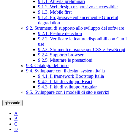
9.1.1. Attività preliminari
9.1.2. Web design responsivo e accessibile
9.1.3. Mobile first
9.1.4. Progressive enhancement e Graceful
degradation
9.2. Strumenti di supporto allo sviluppo del software
9.2.1. Feature detection
9.2.2. Verificare le feature disponibili con Can I
use
9.2.3. Strumenti e risorse per CSS e JavaScript
9.2.4. Supporto browser
9.2.5. Misurare le prestazioni
9.3. Catalogo del riuso
9.4. Sviluppare con il design system .italia
9.4.1. Il framework Bootstrap Italia
9.4.2. Il kit di sviluppo React
9.4.3. Il kit di sviluppo Angular
9.5. Sviluppare con i modelli di sito e servizi
glossario
A
B
C
D