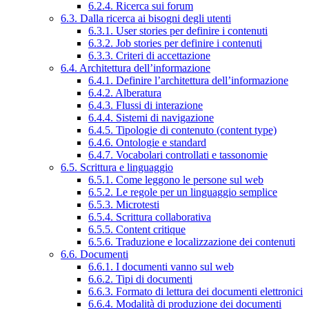
6.2.4. Ricerca sui forum
6.3. Dalla ricerca ai bisogni degli utenti
6.3.1. User stories per definire i contenuti
6.3.2. Job stories per definire i contenuti
6.3.3. Criteri di accettazione
6.4. Architettura dell’informazione
6.4.1. Definire l’architettura dell’informazione
6.4.2. Alberatura
6.4.3. Flussi di interazione
6.4.4. Sistemi di navigazione
6.4.5. Tipologie di contenuto (content type)
6.4.6. Ontologie e standard
6.4.7. Vocabolari controllati e tassonomie
6.5. Scrittura e linguaggio
6.5.1. Come leggono le persone sul web
6.5.2. Le regole per un linguaggio semplice
6.5.3. Microtesti
6.5.4. Scrittura collaborativa
6.5.5. Content critique
6.5.6. Traduzione e localizzazione dei contenuti
6.6. Documenti
6.6.1. I documenti vanno sul web
6.6.2. Tipi di documenti
6.6.3. Formato di lettura dei documenti elettronici
6.6.4. Modalità di produzione dei documenti