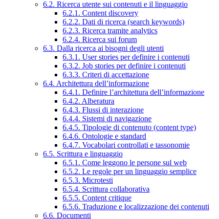
6.2. Ricerca utente sui contenuti e il linguaggio
6.2.1. Content discovery
6.2.2. Dati di ricerca (search keywords)
6.2.3. Ricerca tramite analytics
6.2.4. Ricerca sui forum
6.3. Dalla ricerca ai bisogni degli utenti
6.3.1. User stories per definire i contenuti
6.3.2. Job stories per definire i contenuti
6.3.3. Criteri di accettazione
6.4. Architettura dell’informazione
6.4.1. Definire l’architettura dell’informazione
6.4.2. Alberatura
6.4.3. Flussi di interazione
6.4.4. Sistemi di navigazione
6.4.5. Tipologie di contenuto (content type)
6.4.6. Ontologie e standard
6.4.7. Vocabolari controllati e tassonomie
6.5. Scrittura e linguaggio
6.5.1. Come leggono le persone sul web
6.5.2. Le regole per un linguaggio semplice
6.5.3. Microtesti
6.5.4. Scrittura collaborativa
6.5.5. Content critique
6.5.6. Traduzione e localizzazione dei contenuti
6.6. Documenti