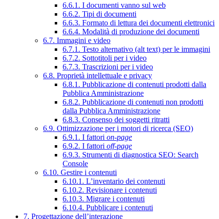
6.6.1. I documenti vanno sul web
6.6.2. Tipi di documenti
6.6.3. Formato di lettura dei documenti elettronici
6.6.4. Modalità di produzione dei documenti
6.7. Immagini e video
6.7.1. Testo alternativo (alt text) per le immagini
6.7.2. Sottotitoli per i video
6.7.3. Trascrizioni per i video
6.8. Proprietà intellettuale e privacy
6.8.1. Pubblicazione di contenuti prodotti dalla
Pubblica Amministrazione
6.8.2. Pubblicazione di contenuti non prodotti
dalla Pubblica Amministrazione
6.8.3. Consenso dei soggetti ritratti
6.9. Ottimizzazione per i motori di ricerca (SEO)
6.9.1. I fattori
on-page
6.9.2. I fattori
off-page
6.9.3. Strumenti di diagnostica SEO: Search
Console
6.10. Gestire i contenuti
6.10.1. L’inventario dei contenuti
6.10.2. Revisionare i contenuti
6.10.3. Migrare i contenuti
6.10.4. Pubblicare i contenuti
7. Progettazione dell’interazione