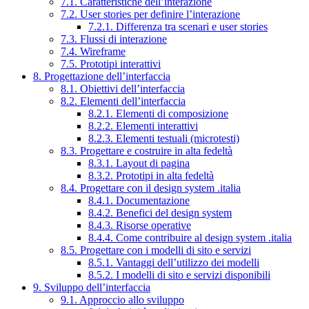
7.1. Caratteristiche dell’interazione
7.2. User stories per definire l’interazione
7.2.1. Differenza tra scenari e user stories
7.3. Flussi di interazione
7.4. Wireframe
7.5. Prototipi interattivi
8. Progettazione dell’interfaccia
8.1. Obiettivi dell’interfaccia
8.2. Elementi dell’interfaccia
8.2.1. Elementi di composizione
8.2.2. Elementi interattivi
8.2.3. Elementi testuali (microtesti)
8.3. Progettare e costruire in alta fedeltà
8.3.1. Layout di pagina
8.3.2. Prototipi in alta fedeltà
8.4. Progettare con il design system .italia
8.4.1. Documentazione
8.4.2. Benefici del design system
8.4.3. Risorse operative
8.4.4. Come contribuire al design system .italia
8.5. Progettare con i modelli di sito e servizi
8.5.1. Vantaggi dell’utilizzo dei modelli
8.5.2. I modelli di sito e servizi disponibili
9. Sviluppo dell’interfaccia
9.1. Approccio allo sviluppo