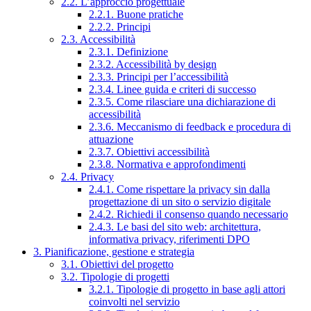
2.2. L’approccio progettuale
2.2.1. Buone pratiche
2.2.2. Principi
2.3. Accessibilità
2.3.1. Definizione
2.3.2. Accessibilità by design
2.3.3. Principi per l’accessibilità
2.3.4. Linee guida e criteri di successo
2.3.5. Come rilasciare una dichiarazione di
accessibilità
2.3.6. Meccanismo di feedback e procedura di
attuazione
2.3.7. Obiettivi accessibilità
2.3.8. Normativa e approfondimenti
2.4. Privacy
2.4.1. Come rispettare la privacy sin dalla
progettazione di un sito o servizio digitale
2.4.2. Richiedi il consenso quando necessario
2.4.3. Le basi del sito web: architettura,
informativa privacy, riferimenti DPO
3. Pianificazione, gestione e strategia
3.1. Obiettivi del progetto
3.2. Tipologie di progetti
3.2.1. Tipologie di progetto in base agli attori
coinvolti nel servizio