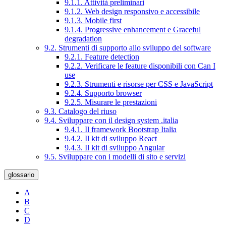
9.1.1. Attività preliminari
9.1.2. Web design responsivo e accessibile
9.1.3. Mobile first
9.1.4. Progressive enhancement e Graceful
degradation
9.2. Strumenti di supporto allo sviluppo del software
9.2.1. Feature detection
9.2.2. Verificare le feature disponibili con Can I
use
9.2.3. Strumenti e risorse per CSS e JavaScript
9.2.4. Supporto browser
9.2.5. Misurare le prestazioni
9.3. Catalogo del riuso
9.4. Sviluppare con il design system .italia
9.4.1. Il framework Bootstrap Italia
9.4.2. Il kit di sviluppo React
9.4.3. Il kit di sviluppo Angular
9.5. Sviluppare con i modelli di sito e servizi
glossario
A
B
C
D