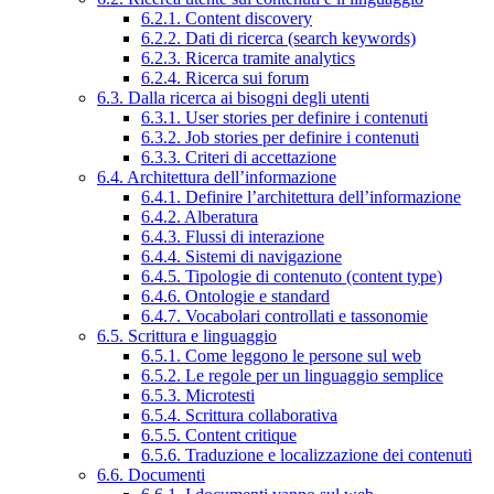
6.2.1. Content discovery
6.2.2. Dati di ricerca (search keywords)
6.2.3. Ricerca tramite analytics
6.2.4. Ricerca sui forum
6.3. Dalla ricerca ai bisogni degli utenti
6.3.1. User stories per definire i contenuti
6.3.2. Job stories per definire i contenuti
6.3.3. Criteri di accettazione
6.4. Architettura dell’informazione
6.4.1. Definire l’architettura dell’informazione
6.4.2. Alberatura
6.4.3. Flussi di interazione
6.4.4. Sistemi di navigazione
6.4.5. Tipologie di contenuto (content type)
6.4.6. Ontologie e standard
6.4.7. Vocabolari controllati e tassonomie
6.5. Scrittura e linguaggio
6.5.1. Come leggono le persone sul web
6.5.2. Le regole per un linguaggio semplice
6.5.3. Microtesti
6.5.4. Scrittura collaborativa
6.5.5. Content critique
6.5.6. Traduzione e localizzazione dei contenuti
6.6. Documenti