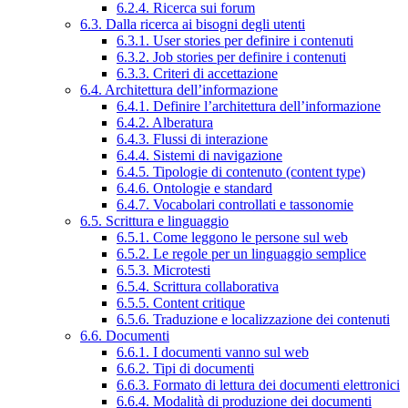
6.2.4. Ricerca sui forum
6.3. Dalla ricerca ai bisogni degli utenti
6.3.1. User stories per definire i contenuti
6.3.2. Job stories per definire i contenuti
6.3.3. Criteri di accettazione
6.4. Architettura dell’informazione
6.4.1. Definire l’architettura dell’informazione
6.4.2. Alberatura
6.4.3. Flussi di interazione
6.4.4. Sistemi di navigazione
6.4.5. Tipologie di contenuto (content type)
6.4.6. Ontologie e standard
6.4.7. Vocabolari controllati e tassonomie
6.5. Scrittura e linguaggio
6.5.1. Come leggono le persone sul web
6.5.2. Le regole per un linguaggio semplice
6.5.3. Microtesti
6.5.4. Scrittura collaborativa
6.5.5. Content critique
6.5.6. Traduzione e localizzazione dei contenuti
6.6. Documenti
6.6.1. I documenti vanno sul web
6.6.2. Tipi di documenti
6.6.3. Formato di lettura dei documenti elettronici
6.6.4. Modalità di produzione dei documenti