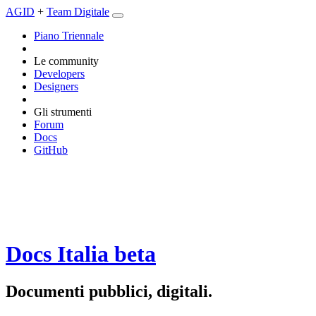
AGID
+
Team Digitale
Piano Triennale
Le community
Developers
Designers
Gli strumenti
Forum
Docs
GitHub
Docs Italia
beta
Documenti pubblici, digitali.