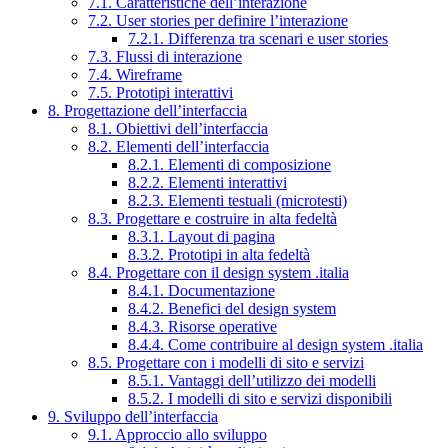
7.1. Caratteristiche dell’interazione
7.2. User stories per definire l’interazione
7.2.1. Differenza tra scenari e user stories
7.3. Flussi di interazione
7.4. Wireframe
7.5. Prototipi interattivi
8. Progettazione dell’interfaccia
8.1. Obiettivi dell’interfaccia
8.2. Elementi dell’interfaccia
8.2.1. Elementi di composizione
8.2.2. Elementi interattivi
8.2.3. Elementi testuali (microtesti)
8.3. Progettare e costruire in alta fedeltà
8.3.1. Layout di pagina
8.3.2. Prototipi in alta fedeltà
8.4. Progettare con il design system .italia
8.4.1. Documentazione
8.4.2. Benefici del design system
8.4.3. Risorse operative
8.4.4. Come contribuire al design system .italia
8.5. Progettare con i modelli di sito e servizi
8.5.1. Vantaggi dell’utilizzo dei modelli
8.5.2. I modelli di sito e servizi disponibili
9. Sviluppo dell’interfaccia
9.1. Approccio allo sviluppo