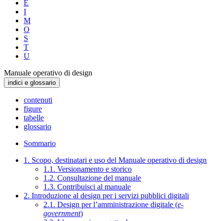
E
I
M
O
S
T
U
Manuale operativo di design
indici e glossario
contenuti
figure
tabelle
glossario
Sommario
1. Scopo, destinatari e uso del Manuale operativo di design
1.1. Versionamento e storico
1.2. Consultazione del manuale
1.3. Contribuisci al manuale
2. Introduzione al design per i servizi pubblici digitali
2.1. Design per l’amministrazione digitale (
e-
government
)