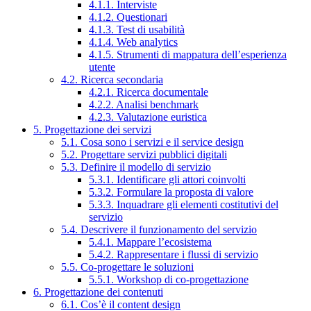
4.1.1. Interviste
4.1.2. Questionari
4.1.3. Test di usabilità
4.1.4. Web analytics
4.1.5. Strumenti di mappatura dell’esperienza
utente
4.2. Ricerca secondaria
4.2.1. Ricerca documentale
4.2.2. Analisi benchmark
4.2.3. Valutazione euristica
5. Progettazione dei servizi
5.1. Cosa sono i servizi e il service design
5.2. Progettare servizi pubblici digitali
5.3. Definire il modello di servizio
5.3.1. Identificare gli attori coinvolti
5.3.2. Formulare la proposta di valore
5.3.3. Inquadrare gli elementi costitutivi del
servizio
5.4. Descrivere il funzionamento del servizio
5.4.1. Mappare l’ecosistema
5.4.2. Rappresentare i flussi di servizio
5.5. Co-progettare le soluzioni
5.5.1. Workshop di co-progettazione
6. Progettazione dei contenuti
6.1. Cos’è il content design