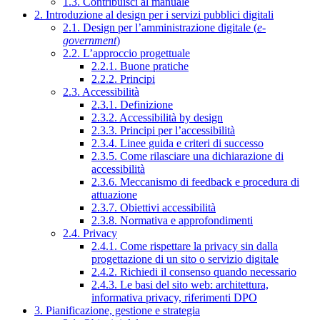
1.3. Contribuisci al manuale
2. Introduzione al design per i servizi pubblici digitali
2.1. Design per l’amministrazione digitale (
e-
government
)
2.2. L’approccio progettuale
2.2.1. Buone pratiche
2.2.2. Principi
2.3. Accessibilità
2.3.1. Definizione
2.3.2. Accessibilità by design
2.3.3. Principi per l’accessibilità
2.3.4. Linee guida e criteri di successo
2.3.5. Come rilasciare una dichiarazione di
accessibilità
2.3.6. Meccanismo di feedback e procedura di
attuazione
2.3.7. Obiettivi accessibilità
2.3.8. Normativa e approfondimenti
2.4. Privacy
2.4.1. Come rispettare la privacy sin dalla
progettazione di un sito o servizio digitale
2.4.2. Richiedi il consenso quando necessario
2.4.3. Le basi del sito web: architettura,
informativa privacy, riferimenti DPO
3. Pianificazione, gestione e strategia