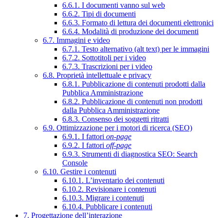
6.6.1. I documenti vanno sul web
6.6.2. Tipi di documenti
6.6.3. Formato di lettura dei documenti elettronici
6.6.4. Modalità di produzione dei documenti
6.7. Immagini e video
6.7.1. Testo alternativo (alt text) per le immagini
6.7.2. Sottotitoli per i video
6.7.3. Trascrizioni per i video
6.8. Proprietà intellettuale e privacy
6.8.1. Pubblicazione di contenuti prodotti dalla
Pubblica Amministrazione
6.8.2. Pubblicazione di contenuti non prodotti
dalla Pubblica Amministrazione
6.8.3. Consenso dei soggetti ritratti
6.9. Ottimizzazione per i motori di ricerca (SEO)
6.9.1. I fattori
on-page
6.9.2. I fattori
off-page
6.9.3. Strumenti di diagnostica SEO: Search
Console
6.10. Gestire i contenuti
6.10.1. L’inventario dei contenuti
6.10.2. Revisionare i contenuti
6.10.3. Migrare i contenuti
6.10.4. Pubblicare i contenuti
7. Progettazione dell’interazione