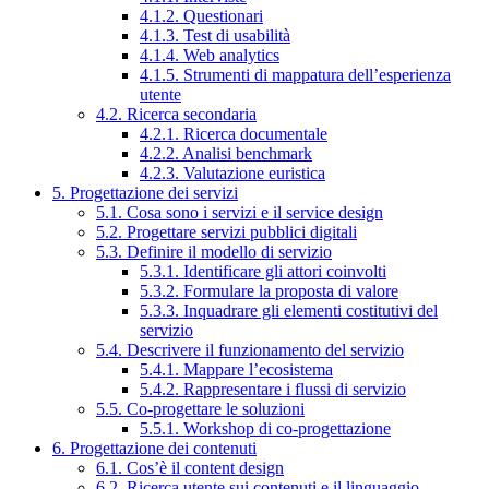
4.1.2. Questionari
4.1.3. Test di usabilità
4.1.4. Web analytics
4.1.5. Strumenti di mappatura dell’esperienza
utente
4.2. Ricerca secondaria
4.2.1. Ricerca documentale
4.2.2. Analisi benchmark
4.2.3. Valutazione euristica
5. Progettazione dei servizi
5.1. Cosa sono i servizi e il service design
5.2. Progettare servizi pubblici digitali
5.3. Definire il modello di servizio
5.3.1. Identificare gli attori coinvolti
5.3.2. Formulare la proposta di valore
5.3.3. Inquadrare gli elementi costitutivi del
servizio
5.4. Descrivere il funzionamento del servizio
5.4.1. Mappare l’ecosistema
5.4.2. Rappresentare i flussi di servizio
5.5. Co-progettare le soluzioni
5.5.1. Workshop di co-progettazione
6. Progettazione dei contenuti
6.1. Cos’è il content design
6.2. Ricerca utente sui contenuti e il linguaggio