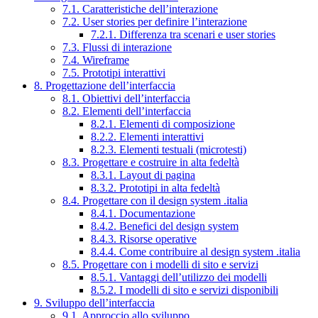
7.1. Caratteristiche dell’interazione
7.2. User stories per definire l’interazione
7.2.1. Differenza tra scenari e user stories
7.3. Flussi di interazione
7.4. Wireframe
7.5. Prototipi interattivi
8. Progettazione dell’interfaccia
8.1. Obiettivi dell’interfaccia
8.2. Elementi dell’interfaccia
8.2.1. Elementi di composizione
8.2.2. Elementi interattivi
8.2.3. Elementi testuali (microtesti)
8.3. Progettare e costruire in alta fedeltà
8.3.1. Layout di pagina
8.3.2. Prototipi in alta fedeltà
8.4. Progettare con il design system .italia
8.4.1. Documentazione
8.4.2. Benefici del design system
8.4.3. Risorse operative
8.4.4. Come contribuire al design system .italia
8.5. Progettare con i modelli di sito e servizi
8.5.1. Vantaggi dell’utilizzo dei modelli
8.5.2. I modelli di sito e servizi disponibili
9. Sviluppo dell’interfaccia
9.1. Approccio allo sviluppo