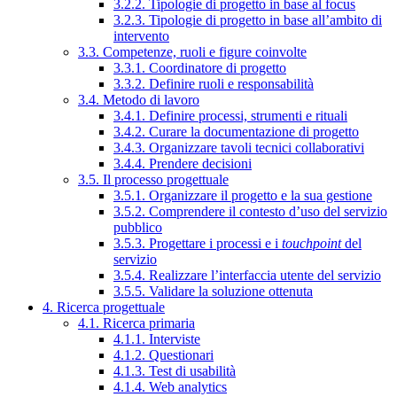
3.2.2. Tipologie di progetto in base al focus
3.2.3. Tipologie di progetto in base all’ambito di
intervento
3.3. Competenze, ruoli e figure coinvolte
3.3.1. Coordinatore di progetto
3.3.2. Definire ruoli e responsabilità
3.4. Metodo di lavoro
3.4.1. Definire processi, strumenti e rituali
3.4.2. Curare la documentazione di progetto
3.4.3. Organizzare tavoli tecnici collaborativi
3.4.4. Prendere decisioni
3.5. Il processo progettuale
3.5.1. Organizzare il progetto e la sua gestione
3.5.2. Comprendere il contesto d’uso del servizio
pubblico
3.5.3. Progettare i processi e i
touchpoint
del
servizio
3.5.4. Realizzare l’interfaccia utente del servizio
3.5.5. Validare la soluzione ottenuta
4. Ricerca progettuale
4.1. Ricerca primaria
4.1.1. Interviste
4.1.2. Questionari
4.1.3. Test di usabilità
4.1.4. Web analytics