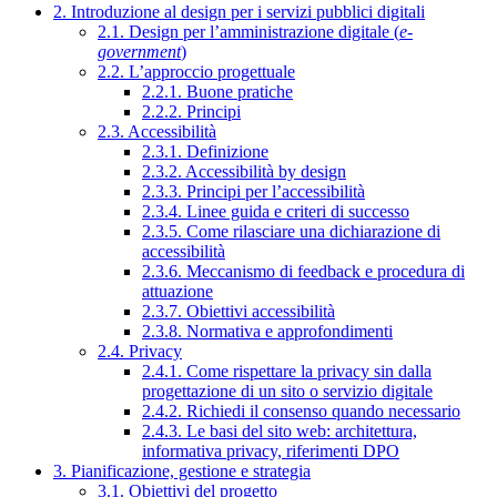
2. Introduzione al design per i servizi pubblici digitali
2.1. Design per l’amministrazione digitale (
e-
government
)
2.2. L’approccio progettuale
2.2.1. Buone pratiche
2.2.2. Principi
2.3. Accessibilità
2.3.1. Definizione
2.3.2. Accessibilità by design
2.3.3. Principi per l’accessibilità
2.3.4. Linee guida e criteri di successo
2.3.5. Come rilasciare una dichiarazione di
accessibilità
2.3.6. Meccanismo di feedback e procedura di
attuazione
2.3.7. Obiettivi accessibilità
2.3.8. Normativa e approfondimenti
2.4. Privacy
2.4.1. Come rispettare la privacy sin dalla
progettazione di un sito o servizio digitale
2.4.2. Richiedi il consenso quando necessario
2.4.3. Le basi del sito web: architettura,
informativa privacy, riferimenti DPO
3. Pianificazione, gestione e strategia
3.1. Obiettivi del progetto