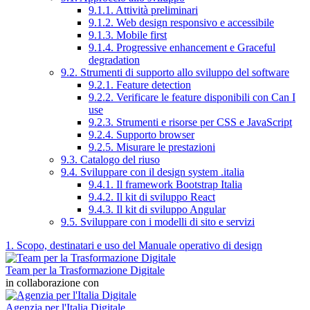
9.1.1. Attività preliminari
9.1.2. Web design responsivo e accessibile
9.1.3. Mobile first
9.1.4. Progressive enhancement e Graceful
degradation
9.2. Strumenti di supporto allo sviluppo del software
9.2.1. Feature detection
9.2.2. Verificare le feature disponibili con Can I
use
9.2.3. Strumenti e risorse per CSS e JavaScript
9.2.4. Supporto browser
9.2.5. Misurare le prestazioni
9.3. Catalogo del riuso
9.4. Sviluppare con il design system .italia
9.4.1. Il framework Bootstrap Italia
9.4.2. Il kit di sviluppo React
9.4.3. Il kit di sviluppo Angular
9.5. Sviluppare con i modelli di sito e servizi
1. Scopo, destinatari e uso del Manuale operativo di design
Team per la Trasformazione Digitale
in collaborazione con
Agenzia per l'Italia Digitale