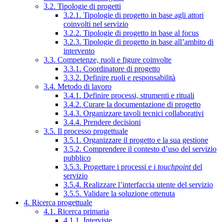
3.2. Tipologie di progetti
3.2.1. Tipologie di progetto in base agli attori
coinvolti nel servizio
3.2.2. Tipologie di progetto in base al focus
3.2.3. Tipologie di progetto in base all’ambito di
intervento
3.3. Competenze, ruoli e figure coinvolte
3.3.1. Coordinatore di progetto
3.3.2. Definire ruoli e responsabilità
3.4. Metodo di lavoro
3.4.1. Definire processi, strumenti e rituali
3.4.2. Curare la documentazione di progetto
3.4.3. Organizzare tavoli tecnici collaborativi
3.4.4. Prendere decisioni
3.5. Il processo progettuale
3.5.1. Organizzare il progetto e la sua gestione
3.5.2. Comprendere il contesto d’uso del servizio
pubblico
3.5.3. Progettare i processi e i
touchpoint
del
servizio
3.5.4. Realizzare l’interfaccia utente del servizio
3.5.5. Validare la soluzione ottenuta
4. Ricerca progettuale
4.1. Ricerca primaria
4.1.1. Interviste