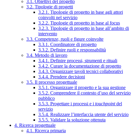
3.1. Obiettivi del progetto
3.2. Tipologie di progetti
3.2.1. Tipologie di progetto in base agli attori
coinvolti nel servizio
3.2.2. Tipologie di progetto in base al focus
3.2.3. Tipologie di progetto in base all’ambito di
intervento
3.3. Competenze, ruoli e figure coinvolte
3.3.1. Coordinatore di progetto
3.3.2. Definire ruoli e responsabilità
3.4. Metodo di lavoro
3.4.1. Definire processi, strumenti e rituali
3.4.2. Curare la documentazione di progetto
3.4.3. Organizzare tavoli tecnici collaborativi
3.4.4. Prendere decisioni
3.5. Il processo progettuale
3.5.1. Organizzare il progetto e la sua gestione
3.5.2. Comprendere il contesto d’uso del servizio
pubblico
3.5.3. Progettare i processi e i
touchpoint
del
servizio
3.5.4. Realizzare l’interfaccia utente del servizio
3.5.5. Validare la soluzione ottenuta
4. Ricerca progettuale
4.1. Ricerca primaria