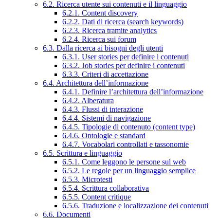
6.2. Ricerca utente sui contenuti e il linguaggio
6.2.1. Content discovery
6.2.2. Dati di ricerca (search keywords)
6.2.3. Ricerca tramite analytics
6.2.4. Ricerca sui forum
6.3. Dalla ricerca ai bisogni degli utenti
6.3.1. User stories per definire i contenuti
6.3.2. Job stories per definire i contenuti
6.3.3. Criteri di accettazione
6.4. Architettura dell’informazione
6.4.1. Definire l’architettura dell’informazione
6.4.2. Alberatura
6.4.3. Flussi di interazione
6.4.4. Sistemi di navigazione
6.4.5. Tipologie di contenuto (content type)
6.4.6. Ontologie e standard
6.4.7. Vocabolari controllati e tassonomie
6.5. Scrittura e linguaggio
6.5.1. Come leggono le persone sul web
6.5.2. Le regole per un linguaggio semplice
6.5.3. Microtesti
6.5.4. Scrittura collaborativa
6.5.5. Content critique
6.5.6. Traduzione e localizzazione dei contenuti
6.6. Documenti