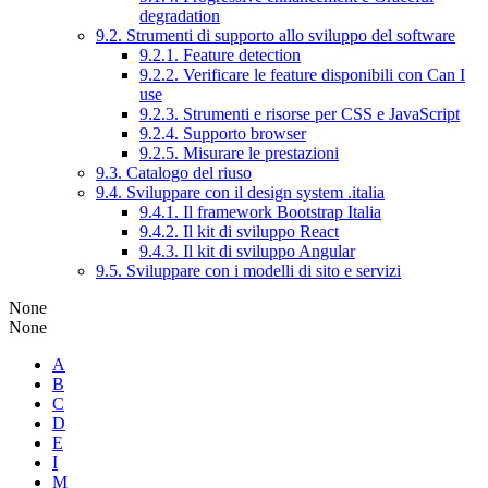
degradation
9.2. Strumenti di supporto allo sviluppo del software
9.2.1. Feature detection
9.2.2. Verificare le feature disponibili con Can I
use
9.2.3. Strumenti e risorse per CSS e JavaScript
9.2.4. Supporto browser
9.2.5. Misurare le prestazioni
9.3. Catalogo del riuso
9.4. Sviluppare con il design system .italia
9.4.1. Il framework Bootstrap Italia
9.4.2. Il kit di sviluppo React
9.4.3. Il kit di sviluppo Angular
9.5. Sviluppare con i modelli di sito e servizi
None
None
A
B
C
D
E
I
M