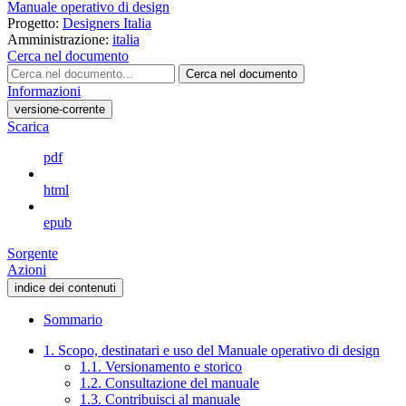
Manuale operativo di design
Progetto:
Designers Italia
Amministrazione:
italia
Cerca nel documento
Cerca nel documento
Informazioni
versione-corrente
Scarica
pdf
html
epub
Sorgente
Azioni
indice dei contenuti
Sommario
1. Scopo, destinatari e uso del Manuale operativo di design
1.1. Versionamento e storico
1.2. Consultazione del manuale
1.3. Contribuisci al manuale