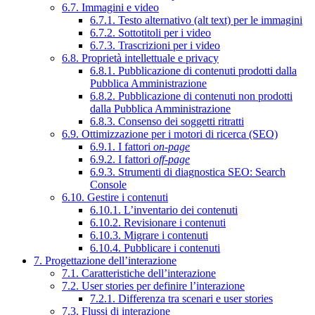
6.7. Immagini e video
6.7.1. Testo alternativo (alt text) per le immagini
6.7.2. Sottotitoli per i video
6.7.3. Trascrizioni per i video
6.8. Proprietà intellettuale e privacy
6.8.1. Pubblicazione di contenuti prodotti dalla
Pubblica Amministrazione
6.8.2. Pubblicazione di contenuti non prodotti
dalla Pubblica Amministrazione
6.8.3. Consenso dei soggetti ritratti
6.9. Ottimizzazione per i motori di ricerca (SEO)
6.9.1. I fattori
on-page
6.9.2. I fattori
off-page
6.9.3. Strumenti di diagnostica SEO: Search
Console
6.10. Gestire i contenuti
6.10.1. L’inventario dei contenuti
6.10.2. Revisionare i contenuti
6.10.3. Migrare i contenuti
6.10.4. Pubblicare i contenuti
7. Progettazione dell’interazione
7.1. Caratteristiche dell’interazione
7.2. User stories per definire l’interazione
7.2.1. Differenza tra scenari e user stories
7.3. Flussi di interazione