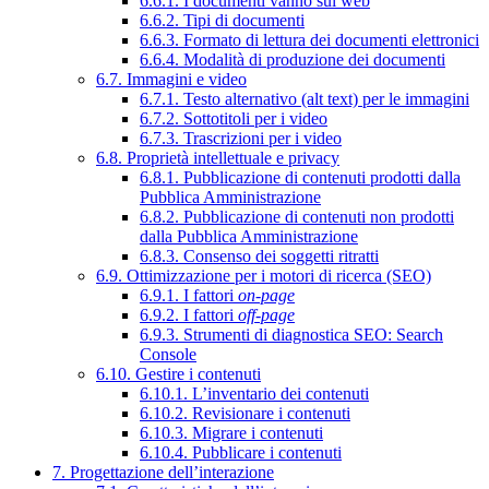
6.6.1. I documenti vanno sul web
6.6.2. Tipi di documenti
6.6.3. Formato di lettura dei documenti elettronici
6.6.4. Modalità di produzione dei documenti
6.7. Immagini e video
6.7.1. Testo alternativo (alt text) per le immagini
6.7.2. Sottotitoli per i video
6.7.3. Trascrizioni per i video
6.8. Proprietà intellettuale e privacy
6.8.1. Pubblicazione di contenuti prodotti dalla
Pubblica Amministrazione
6.8.2. Pubblicazione di contenuti non prodotti
dalla Pubblica Amministrazione
6.8.3. Consenso dei soggetti ritratti
6.9. Ottimizzazione per i motori di ricerca (SEO)
6.9.1. I fattori
on-page
6.9.2. I fattori
off-page
6.9.3. Strumenti di diagnostica SEO: Search
Console
6.10. Gestire i contenuti
6.10.1. L’inventario dei contenuti
6.10.2. Revisionare i contenuti
6.10.3. Migrare i contenuti
6.10.4. Pubblicare i contenuti
7. Progettazione dell’interazione