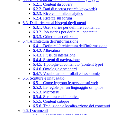
6.2.1. Content discovery
6.2.2. Dati di ricerca (search keywords)
6.2.3. Ricerca tramite analytics
6.2.4. Ricerca sui forum
6.3. Dalla ricerca ai bisogni degli utenti
6.3.1. User stories per definire i contenuti
6.3.2. Job stories per definire i contenuti
6.3.3. Criteri di accettazione
6.4. Architettura dell’informazione
6.4.1. Definire l’architettura dell’informazione
6.4.2. Alberatura
6.4.3. Flussi di interazione
6.4.4. Sistemi di navigazione
6.4.5. Tipologie di contenuto (content type)
6.4.6. Ontologie e standard
6.4.7. Vocabolari controllati e tassonomie
6.5. Scrittura e linguaggio
6.5.1. Come leggono le persone sul web
6.5.2. Le regole per un linguaggio semplice
6.5.3. Microtesti
6.5.4. Scrittura collaborativa
6.5.5. Content critique
6.5.6. Traduzione e localizzazione dei contenuti
6.6. Documenti