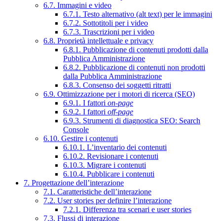
6.7. Immagini e video
6.7.1. Testo alternativo (alt text) per le immagini
6.7.2. Sottotitoli per i video
6.7.3. Trascrizioni per i video
6.8. Proprietà intellettuale e privacy
6.8.1. Pubblicazione di contenuti prodotti dalla
Pubblica Amministrazione
6.8.2. Pubblicazione di contenuti non prodotti
dalla Pubblica Amministrazione
6.8.3. Consenso dei soggetti ritratti
6.9. Ottimizzazione per i motori di ricerca (SEO)
6.9.1. I fattori
on-page
6.9.2. I fattori
off-page
6.9.3. Strumenti di diagnostica SEO: Search
Console
6.10. Gestire i contenuti
6.10.1. L’inventario dei contenuti
6.10.2. Revisionare i contenuti
6.10.3. Migrare i contenuti
6.10.4. Pubblicare i contenuti
7. Progettazione dell’interazione
7.1. Caratteristiche dell’interazione
7.2. User stories per definire l’interazione
7.2.1. Differenza tra scenari e user stories
7.3. Flussi di interazione