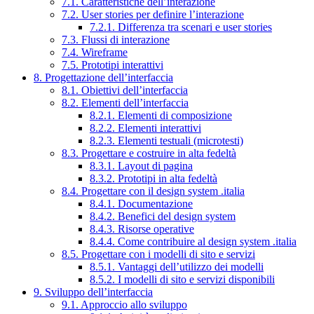
7.1. Caratteristiche dell’interazione
7.2. User stories per definire l’interazione
7.2.1. Differenza tra scenari e user stories
7.3. Flussi di interazione
7.4. Wireframe
7.5. Prototipi interattivi
8. Progettazione dell’interfaccia
8.1. Obiettivi dell’interfaccia
8.2. Elementi dell’interfaccia
8.2.1. Elementi di composizione
8.2.2. Elementi interattivi
8.2.3. Elementi testuali (microtesti)
8.3. Progettare e costruire in alta fedeltà
8.3.1. Layout di pagina
8.3.2. Prototipi in alta fedeltà
8.4. Progettare con il design system .italia
8.4.1. Documentazione
8.4.2. Benefici del design system
8.4.3. Risorse operative
8.4.4. Come contribuire al design system .italia
8.5. Progettare con i modelli di sito e servizi
8.5.1. Vantaggi dell’utilizzo dei modelli
8.5.2. I modelli di sito e servizi disponibili
9. Sviluppo dell’interfaccia
9.1. Approccio allo sviluppo