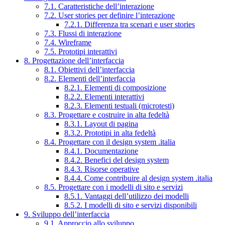
7.1. Caratteristiche dell’interazione
7.2. User stories per definire l’interazione
7.2.1. Differenza tra scenari e user stories
7.3. Flussi di interazione
7.4. Wireframe
7.5. Prototipi interattivi
8. Progettazione dell’interfaccia
8.1. Obiettivi dell’interfaccia
8.2. Elementi dell’interfaccia
8.2.1. Elementi di composizione
8.2.2. Elementi interattivi
8.2.3. Elementi testuali (microtesti)
8.3. Progettare e costruire in alta fedeltà
8.3.1. Layout di pagina
8.3.2. Prototipi in alta fedeltà
8.4. Progettare con il design system .italia
8.4.1. Documentazione
8.4.2. Benefici del design system
8.4.3. Risorse operative
8.4.4. Come contribuire al design system .italia
8.5. Progettare con i modelli di sito e servizi
8.5.1. Vantaggi dell’utilizzo dei modelli
8.5.2. I modelli di sito e servizi disponibili
9. Sviluppo dell’interfaccia
9.1. Approccio allo sviluppo