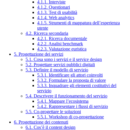
4.1.1. Interviste
4.1.2. Questionari
4.1.3. Test di usabilità
4.1.4. Web analytics
4.1.5. Strumenti di mappatura dell’esperienza
utente
4.2. Ricerca secondaria
4.2.1. Ricerca documentale
4.2.2. Analisi benchmark
4.2.3. Valutazione euristica
5. Progettazione dei servizi
5.1. Cosa sono i servizi e il service design
5.2. Progettare servizi pubblici digitali
5.3. Definire il modello di servizio
5.3.1. Identificare gli attori coinvolti
5.3.2. Formulare la proposta di valore
5.3.3. Inquadrare gli elementi costitutivi del
servizio
5.4. Descrivere il funzionamento del servizio
5.4.1. Mappare l’ecosistema
5.4.2. Rappresentare i flussi di servizio
5.5. Co-progettare le soluzioni
5.5.1. Workshop di co-progettazione
6. Progettazione dei contenuti
6.1. Cos’è il content design