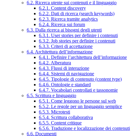
6.2. Ricerca utente sui contenuti e il linguaggio
6.2.1. Content discovery
6.2.2. Dati di ricerca (search keywords)
6.2.3. Ricerca tramite analytics
6.2.4. Ricerca sui forum
6.3. Dalla ricerca ai bisogni degli utenti
6.3.1. User stories per definire i contenuti
6.3.2. Job stories per definire i contenuti
6.3.3. Criteri di accettazione
6.4. Architettura dell’informazione
6.4.1. Definire l’architettura dell’informazione
6.4.2. Alberatura
6.4.3. Flussi di interazione
6.4.4. Sistemi di navigazione
6.4.5. Tipologie di contenuto (content type)
6.4.6. Ontologie e standard
6.4.7. Vocabolari controllati e tassonomie
6.5. Scrittura e linguaggio
6.5.1. Come leggono le persone sul web
6.5.2. Le regole per un linguaggio semplice
6.5.3. Microtesti
6.5.4. Scrittura collaborativa
6.5.5. Content critique
6.5.6. Traduzione e localizzazione dei contenuti
6.6. Documenti