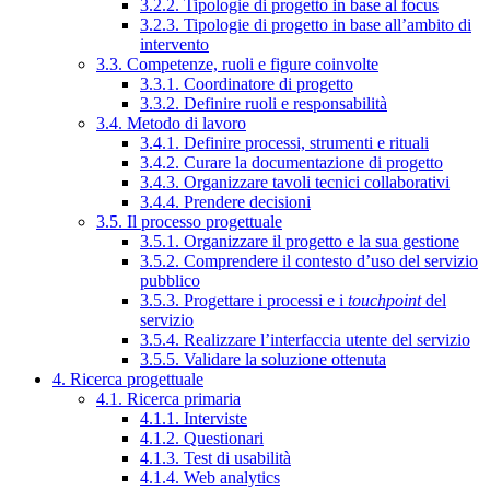
3.2.2. Tipologie di progetto in base al focus
3.2.3. Tipologie di progetto in base all’ambito di
intervento
3.3. Competenze, ruoli e figure coinvolte
3.3.1. Coordinatore di progetto
3.3.2. Definire ruoli e responsabilità
3.4. Metodo di lavoro
3.4.1. Definire processi, strumenti e rituali
3.4.2. Curare la documentazione di progetto
3.4.3. Organizzare tavoli tecnici collaborativi
3.4.4. Prendere decisioni
3.5. Il processo progettuale
3.5.1. Organizzare il progetto e la sua gestione
3.5.2. Comprendere il contesto d’uso del servizio
pubblico
3.5.3. Progettare i processi e i
touchpoint
del
servizio
3.5.4. Realizzare l’interfaccia utente del servizio
3.5.5. Validare la soluzione ottenuta
4. Ricerca progettuale
4.1. Ricerca primaria
4.1.1. Interviste
4.1.2. Questionari
4.1.3. Test di usabilità
4.1.4. Web analytics