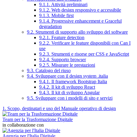
9.1.1. Attività preliminari
9.1.2. Web design responsivo e accessibile
9.1.3. Mobile first
9.1.4. Progressive enhancement e Graceful
degradation
9.2. Strumenti di supporto allo sviluppo del software
9.2.1. Feature detection
9.2.2. Verificare le feature disponibili con Can I
use
9.2.3. Strumenti e risorse per CSS e JavaScript
9.2.4. Supporto browser
9.2.5. Misurare le prestazioni
9.3. Catalogo del riuso
9.4. Sviluppare con il design system .italia
9.4.1. Il framework Bootstrap Italia
9.4.2. Il kit di sviluppo React
9.4.3. Il kit di sviluppo Angular
9.5. Sviluppare con i modelli di sito e servizi
1. Scopo, destinatari e uso del Manuale operativo di design
Team per la Trasformazione Digitale
in collaborazione con
Agenzia per l'Italia Digitale