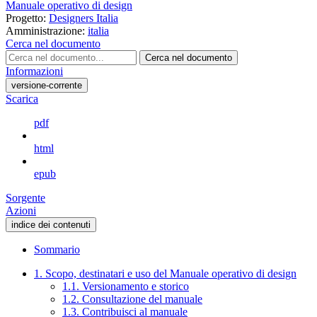
Manuale operativo di design
Progetto:
Designers Italia
Amministrazione:
italia
Cerca nel documento
Cerca nel documento
Informazioni
versione-corrente
Scarica
pdf
html
epub
Sorgente
Azioni
indice dei contenuti
Sommario
1. Scopo, destinatari e uso del Manuale operativo di design
1.1. Versionamento e storico
1.2. Consultazione del manuale
1.3. Contribuisci al manuale