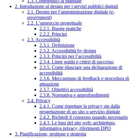
1.3. Contribuisci al manuale
2. Introduzione al design per i servizi pubblici digitali
2.1. Design per l’amministrazione digitale (
e-
government
)
2.2. L’approccio progettuale
2.2.1. Buone pratiche
2.2.2. Principi
2.3. Accessibilità
2.3.1. Definizione
2.3.2. Accessibilità by design
2.3.3. Principi per l’accessibilità
2.3.4. Linee guida e criteri di successo
2.3.5. Come rilasciare una dichiarazione di
accessibilità
2.3.6. Meccanismo di feedback e procedura di
attuazione
2.3.7. Obiettivi accessibilità
2.3.8. Normativa e approfondimenti
2.4. Privacy
2.4.1. Come rispettare la privacy sin dalla
progettazione di un sito o servizio digitale
2.4.2. Richiedi il consenso quando necessario
2.4.3. Le basi del sito web: architettura,
informativa privacy, riferimenti DPO
3. Pianificazione, gestione e strategia