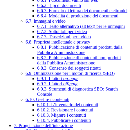
6.6.1. I documenti vanno sul web
6.6.2. Tipi di documenti
6.6.3. Formato di lettura dei documenti elettronici
6.6.4. Modalità di produzione dei documenti
6.7. Immagini e video
6.7.1. Testo alternativo (alt text) per le immagini
6.7.2. Sottotitoli per i video
6.7.3. Trascrizioni per i video
6.8. Proprietà intellettuale e privacy
6.8.1. Pubblicazione di contenuti prodotti dalla
Pubblica Amministrazione
6.8.2. Pubblicazione di contenuti non prodotti
dalla Pubblica Amministrazione
6.8.3. Consenso dei soggetti ritratti
6.9. Ottimizzazione per i motori di ricerca (SEO)
6.9.1. I fattori
on-page
6.9.2. I fattori
off-page
6.9.3. Strumenti di diagnostica SEO: Search
Console
6.10. Gestire i contenuti
6.10.1. L’inventario dei contenuti
6.10.2. Revisionare i contenuti
6.10.3. Migrare i contenuti
6.10.4. Pubblicare i contenuti
7. Progettazione dell’interazione