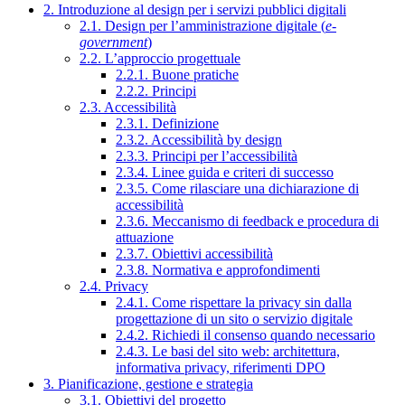
2. Introduzione al design per i servizi pubblici digitali
2.1. Design per l’amministrazione digitale (
e-
government
)
2.2. L’approccio progettuale
2.2.1. Buone pratiche
2.2.2. Principi
2.3. Accessibilità
2.3.1. Definizione
2.3.2. Accessibilità by design
2.3.3. Principi per l’accessibilità
2.3.4. Linee guida e criteri di successo
2.3.5. Come rilasciare una dichiarazione di
accessibilità
2.3.6. Meccanismo di feedback e procedura di
attuazione
2.3.7. Obiettivi accessibilità
2.3.8. Normativa e approfondimenti
2.4. Privacy
2.4.1. Come rispettare la privacy sin dalla
progettazione di un sito o servizio digitale
2.4.2. Richiedi il consenso quando necessario
2.4.3. Le basi del sito web: architettura,
informativa privacy, riferimenti DPO
3. Pianificazione, gestione e strategia
3.1. Obiettivi del progetto