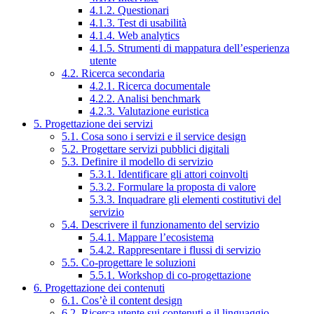
4.1.2. Questionari
4.1.3. Test di usabilità
4.1.4. Web analytics
4.1.5. Strumenti di mappatura dell’esperienza
utente
4.2. Ricerca secondaria
4.2.1. Ricerca documentale
4.2.2. Analisi benchmark
4.2.3. Valutazione euristica
5. Progettazione dei servizi
5.1. Cosa sono i servizi e il service design
5.2. Progettare servizi pubblici digitali
5.3. Definire il modello di servizio
5.3.1. Identificare gli attori coinvolti
5.3.2. Formulare la proposta di valore
5.3.3. Inquadrare gli elementi costitutivi del
servizio
5.4. Descrivere il funzionamento del servizio
5.4.1. Mappare l’ecosistema
5.4.2. Rappresentare i flussi di servizio
5.5. Co-progettare le soluzioni
5.5.1. Workshop di co-progettazione
6. Progettazione dei contenuti
6.1. Cos’è il content design
6.2. Ricerca utente sui contenuti e il linguaggio