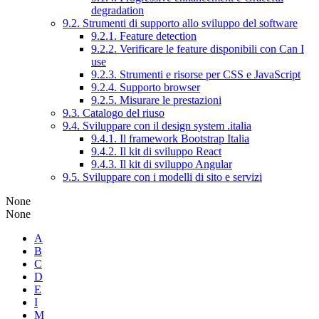
degradation
9.2. Strumenti di supporto allo sviluppo del software
9.2.1. Feature detection
9.2.2. Verificare le feature disponibili con Can I
use
9.2.3. Strumenti e risorse per CSS e JavaScript
9.2.4. Supporto browser
9.2.5. Misurare le prestazioni
9.3. Catalogo del riuso
9.4. Sviluppare con il design system .italia
9.4.1. Il framework Bootstrap Italia
9.4.2. Il kit di sviluppo React
9.4.3. Il kit di sviluppo Angular
9.5. Sviluppare con i modelli di sito e servizi
None
None
A
B
C
D
E
I
M