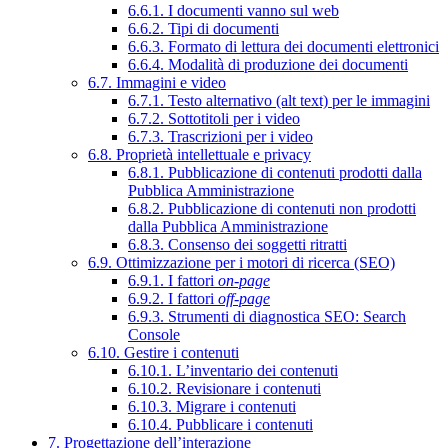
6.6.1. I documenti vanno sul web
6.6.2. Tipi di documenti
6.6.3. Formato di lettura dei documenti elettronici
6.6.4. Modalità di produzione dei documenti
6.7. Immagini e video
6.7.1. Testo alternativo (alt text) per le immagini
6.7.2. Sottotitoli per i video
6.7.3. Trascrizioni per i video
6.8. Proprietà intellettuale e privacy
6.8.1. Pubblicazione di contenuti prodotti dalla
Pubblica Amministrazione
6.8.2. Pubblicazione di contenuti non prodotti
dalla Pubblica Amministrazione
6.8.3. Consenso dei soggetti ritratti
6.9. Ottimizzazione per i motori di ricerca (SEO)
6.9.1. I fattori
on-page
6.9.2. I fattori
off-page
6.9.3. Strumenti di diagnostica SEO: Search
Console
6.10. Gestire i contenuti
6.10.1. L’inventario dei contenuti
6.10.2. Revisionare i contenuti
6.10.3. Migrare i contenuti
6.10.4. Pubblicare i contenuti
7. Progettazione dell’interazione