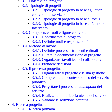
3.1. Obiettivi del progetto
3.2. Tipologie di progetti
3.2.1. Tipologie di progetto in base agli attori
coinvolti nel servizio
3.2.2. Tipologie di progetto in base al focus
3.2.3. Tipologie di progetto in base all’ambito di
intervento
3.3. Competenze, ruoli e figure coinvolte
3.3.1. Coordinatore di progetto
3.3.2. Definire ruoli e responsabilità
3.4. Metodo di lavoro
3.4.1. Definire processi, strumenti e rituali
3.4.2. Curare la documentazione di progetto
3.4.3. Organizzare tavoli tecnici collaborativi
3.4.4. Prendere decisioni
3.5. Il processo progettuale
3.5.1. Organizzare il progetto e la sua gestione
3.5.2. Comprendere il contesto d’uso del servizio
pubblico
3.5.3. Progettare i processi e i
touchpoint
del
servizio
3.5.4. Realizzare l’interfaccia utente del servizio
3.5.5. Validare la soluzione ottenuta
4. Ricerca progettuale
4.1. Ricerca primaria