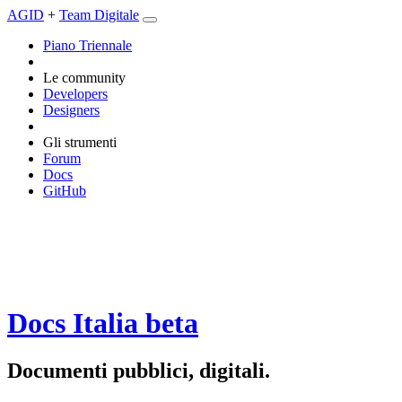
AGID
+
Team Digitale
Piano Triennale
Le community
Developers
Designers
Gli strumenti
Forum
Docs
GitHub
Docs Italia
beta
Documenti pubblici, digitali.