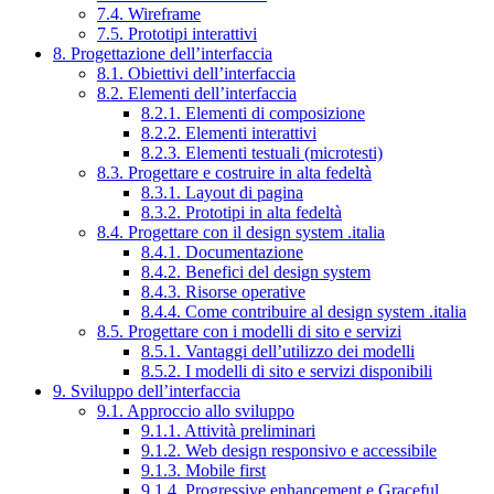
7.4. Wireframe
7.5. Prototipi interattivi
8. Progettazione dell’interfaccia
8.1. Obiettivi dell’interfaccia
8.2. Elementi dell’interfaccia
8.2.1. Elementi di composizione
8.2.2. Elementi interattivi
8.2.3. Elementi testuali (microtesti)
8.3. Progettare e costruire in alta fedeltà
8.3.1. Layout di pagina
8.3.2. Prototipi in alta fedeltà
8.4. Progettare con il design system .italia
8.4.1. Documentazione
8.4.2. Benefici del design system
8.4.3. Risorse operative
8.4.4. Come contribuire al design system .italia
8.5. Progettare con i modelli di sito e servizi
8.5.1. Vantaggi dell’utilizzo dei modelli
8.5.2. I modelli di sito e servizi disponibili
9. Sviluppo dell’interfaccia
9.1. Approccio allo sviluppo
9.1.1. Attività preliminari
9.1.2. Web design responsivo e accessibile
9.1.3. Mobile first
9.1.4. Progressive enhancement e Graceful