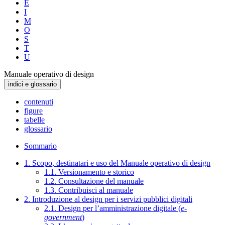
E
I
M
O
S
T
U
Manuale operativo di design
indici e glossario
contenuti
figure
tabelle
glossario
Sommario
1. Scopo, destinatari e uso del Manuale operativo di design
1.1. Versionamento e storico
1.2. Consultazione del manuale
1.3. Contribuisci al manuale
2. Introduzione al design per i servizi pubblici digitali
2.1. Design per l’amministrazione digitale (
e-
government
)