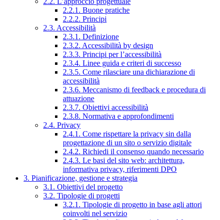
2.2. L’approccio progettuale
2.2.1. Buone pratiche
2.2.2. Principi
2.3. Accessibilità
2.3.1. Definizione
2.3.2. Accessibilità by design
2.3.3. Principi per l’accessibilità
2.3.4. Linee guida e criteri di successo
2.3.5. Come rilasciare una dichiarazione di
accessibilità
2.3.6. Meccanismo di feedback e procedura di
attuazione
2.3.7. Obiettivi accessibilità
2.3.8. Normativa e approfondimenti
2.4. Privacy
2.4.1. Come rispettare la privacy sin dalla
progettazione di un sito o servizio digitale
2.4.2. Richiedi il consenso quando necessario
2.4.3. Le basi del sito web: architettura,
informativa privacy, riferimenti DPO
3. Pianificazione, gestione e strategia
3.1. Obiettivi del progetto
3.2. Tipologie di progetti
3.2.1. Tipologie di progetto in base agli attori
coinvolti nel servizio