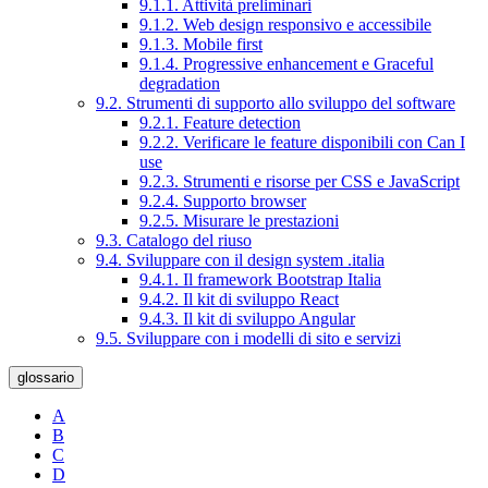
9.1.1. Attività preliminari
9.1.2. Web design responsivo e accessibile
9.1.3. Mobile first
9.1.4. Progressive enhancement e Graceful
degradation
9.2. Strumenti di supporto allo sviluppo del software
9.2.1. Feature detection
9.2.2. Verificare le feature disponibili con Can I
use
9.2.3. Strumenti e risorse per CSS e JavaScript
9.2.4. Supporto browser
9.2.5. Misurare le prestazioni
9.3. Catalogo del riuso
9.4. Sviluppare con il design system .italia
9.4.1. Il framework Bootstrap Italia
9.4.2. Il kit di sviluppo React
9.4.3. Il kit di sviluppo Angular
9.5. Sviluppare con i modelli di sito e servizi
glossario
A
B
C
D