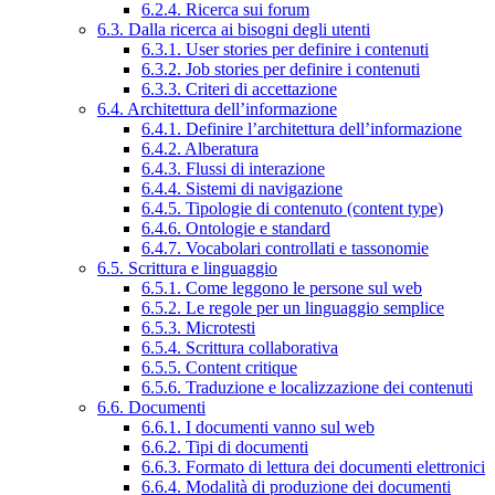
6.2.4. Ricerca sui forum
6.3. Dalla ricerca ai bisogni degli utenti
6.3.1. User stories per definire i contenuti
6.3.2. Job stories per definire i contenuti
6.3.3. Criteri di accettazione
6.4. Architettura dell’informazione
6.4.1. Definire l’architettura dell’informazione
6.4.2. Alberatura
6.4.3. Flussi di interazione
6.4.4. Sistemi di navigazione
6.4.5. Tipologie di contenuto (content type)
6.4.6. Ontologie e standard
6.4.7. Vocabolari controllati e tassonomie
6.5. Scrittura e linguaggio
6.5.1. Come leggono le persone sul web
6.5.2. Le regole per un linguaggio semplice
6.5.3. Microtesti
6.5.4. Scrittura collaborativa
6.5.5. Content critique
6.5.6. Traduzione e localizzazione dei contenuti
6.6. Documenti
6.6.1. I documenti vanno sul web
6.6.2. Tipi di documenti
6.6.3. Formato di lettura dei documenti elettronici
6.6.4. Modalità di produzione dei documenti