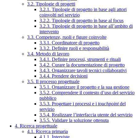
3.2. Tipologie di progetti
3.2.1. Tipologie di progetto in base agli attori
coinvolti nel servizio
3.2.2. Tipologie di progetto in base al focus
3.2.3. Tipologie di progetto in base all’ambito di
intervento
3.3. Competenze, ruoli e figure coinvolte
3.3.1. Coordinatore di progetto
3.3.2. Definire ruoli e responsabilità
3.4. Metodo di lavoro
3.4.1. Definire processi, strumenti e rituali
3.4.2. Curare la documentazione di progetto
3.4.3. Organizzare tavoli tecnici collaborativi
3.4.4. Prendere decisioni
3.5. Il processo progettuale
3.5.1. Organizzare il progetto e la sua gestione
3.5.2. Comprendere il contesto d’uso del servizio
pubblico
3.5.3. Progettare i processi e i
touchpoint
del
servizio
3.5.4. Realizzare l’interfaccia utente del servizio
3.5.5. Validare la soluzione ottenuta
4. Ricerca progettuale
4.1. Ricerca primaria
4.1.1. Interviste