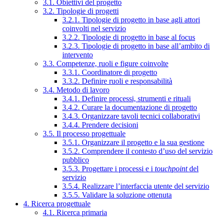
3.1. Obiettivi del progetto
3.2. Tipologie di progetti
3.2.1. Tipologie di progetto in base agli attori
coinvolti nel servizio
3.2.2. Tipologie di progetto in base al focus
3.2.3. Tipologie di progetto in base all’ambito di
intervento
3.3. Competenze, ruoli e figure coinvolte
3.3.1. Coordinatore di progetto
3.3.2. Definire ruoli e responsabilità
3.4. Metodo di lavoro
3.4.1. Definire processi, strumenti e rituali
3.4.2. Curare la documentazione di progetto
3.4.3. Organizzare tavoli tecnici collaborativi
3.4.4. Prendere decisioni
3.5. Il processo progettuale
3.5.1. Organizzare il progetto e la sua gestione
3.5.2. Comprendere il contesto d’uso del servizio
pubblico
3.5.3. Progettare i processi e i
touchpoint
del
servizio
3.5.4. Realizzare l’interfaccia utente del servizio
3.5.5. Validare la soluzione ottenuta
4. Ricerca progettuale
4.1. Ricerca primaria