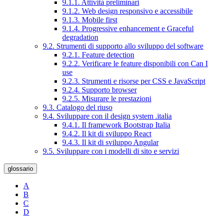
9.1.1. Attività preliminari
9.1.2. Web design responsivo e accessibile
9.1.3. Mobile first
9.1.4. Progressive enhancement e Graceful
degradation
9.2. Strumenti di supporto allo sviluppo del software
9.2.1. Feature detection
9.2.2. Verificare le feature disponibili con Can I
use
9.2.3. Strumenti e risorse per CSS e JavaScript
9.2.4. Supporto browser
9.2.5. Misurare le prestazioni
9.3. Catalogo del riuso
9.4. Sviluppare con il design system .italia
9.4.1. Il framework Bootstrap Italia
9.4.2. Il kit di sviluppo React
9.4.3. Il kit di sviluppo Angular
9.5. Sviluppare con i modelli di sito e servizi
glossario
A
B
C
D