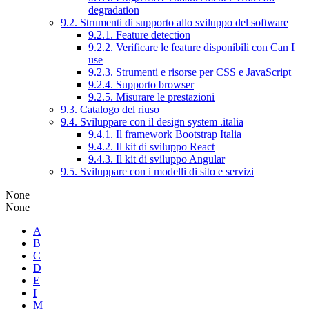
degradation
9.2. Strumenti di supporto allo sviluppo del software
9.2.1. Feature detection
9.2.2. Verificare le feature disponibili con Can I
use
9.2.3. Strumenti e risorse per CSS e JavaScript
9.2.4. Supporto browser
9.2.5. Misurare le prestazioni
9.3. Catalogo del riuso
9.4. Sviluppare con il design system .italia
9.4.1. Il framework Bootstrap Italia
9.4.2. Il kit di sviluppo React
9.4.3. Il kit di sviluppo Angular
9.5. Sviluppare con i modelli di sito e servizi
None
None
A
B
C
D
E
I
M