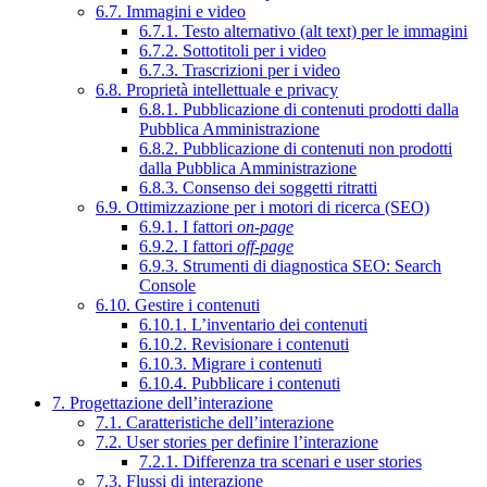
6.7. Immagini e video
6.7.1. Testo alternativo (alt text) per le immagini
6.7.2. Sottotitoli per i video
6.7.3. Trascrizioni per i video
6.8. Proprietà intellettuale e privacy
6.8.1. Pubblicazione di contenuti prodotti dalla
Pubblica Amministrazione
6.8.2. Pubblicazione di contenuti non prodotti
dalla Pubblica Amministrazione
6.8.3. Consenso dei soggetti ritratti
6.9. Ottimizzazione per i motori di ricerca (SEO)
6.9.1. I fattori
on-page
6.9.2. I fattori
off-page
6.9.3. Strumenti di diagnostica SEO: Search
Console
6.10. Gestire i contenuti
6.10.1. L’inventario dei contenuti
6.10.2. Revisionare i contenuti
6.10.3. Migrare i contenuti
6.10.4. Pubblicare i contenuti
7. Progettazione dell’interazione
7.1. Caratteristiche dell’interazione
7.2. User stories per definire l’interazione
7.2.1. Differenza tra scenari e user stories
7.3. Flussi di interazione