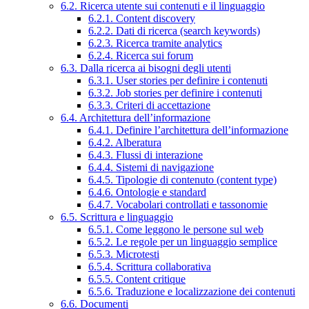
6.2. Ricerca utente sui contenuti e il linguaggio
6.2.1. Content discovery
6.2.2. Dati di ricerca (search keywords)
6.2.3. Ricerca tramite analytics
6.2.4. Ricerca sui forum
6.3. Dalla ricerca ai bisogni degli utenti
6.3.1. User stories per definire i contenuti
6.3.2. Job stories per definire i contenuti
6.3.3. Criteri di accettazione
6.4. Architettura dell’informazione
6.4.1. Definire l’architettura dell’informazione
6.4.2. Alberatura
6.4.3. Flussi di interazione
6.4.4. Sistemi di navigazione
6.4.5. Tipologie di contenuto (content type)
6.4.6. Ontologie e standard
6.4.7. Vocabolari controllati e tassonomie
6.5. Scrittura e linguaggio
6.5.1. Come leggono le persone sul web
6.5.2. Le regole per un linguaggio semplice
6.5.3. Microtesti
6.5.4. Scrittura collaborativa
6.5.5. Content critique
6.5.6. Traduzione e localizzazione dei contenuti
6.6. Documenti