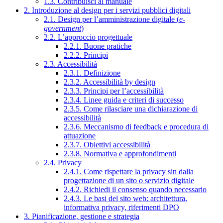
1.3. Contribuisci al manuale
2. Introduzione al design per i servizi pubblici digitali
2.1. Design per l’amministrazione digitale (
e-
government
)
2.2. L’approccio progettuale
2.2.1. Buone pratiche
2.2.2. Principi
2.3. Accessibilità
2.3.1. Definizione
2.3.2. Accessibilità by design
2.3.3. Principi per l’accessibilità
2.3.4. Linee guida e criteri di successo
2.3.5. Come rilasciare una dichiarazione di
accessibilità
2.3.6. Meccanismo di feedback e procedura di
attuazione
2.3.7. Obiettivi accessibilità
2.3.8. Normativa e approfondimenti
2.4. Privacy
2.4.1. Come rispettare la privacy sin dalla
progettazione di un sito o servizio digitale
2.4.2. Richiedi il consenso quando necessario
2.4.3. Le basi del sito web: architettura,
informativa privacy, riferimenti DPO
3. Pianificazione, gestione e strategia