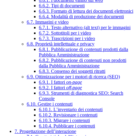
6.6.1. I documenti vanno sul web
6.6.2. Tipi di documenti
6.6.3. Formato di lettura dei documenti elettronici
6.6.4. Modalità di produzione dei documenti
6.7. Immagini e video
6.7.1. Testo alternativo (alt text) per le immagini
6.7.2. Sottotitoli per i video
6.7.3. Trascrizioni per i video
6.8. Proprietà intellettuale e privacy
6.8.1. Pubblicazione di contenuti prodotti dalla
Pubblica Amministrazione
6.8.2. Pubblicazione di contenuti non prodotti
dalla Pubblica Amministrazione
6.8.3. Consenso dei soggetti ritratti
6.9. Ottimizzazione per i motori di ricerca (SEO)
6.9.1. I fattori
on-page
6.9.2. I fattori
off-page
6.9.3. Strumenti di diagnostica SEO: Search
Console
6.10. Gestire i contenuti
6.10.1. L’inventario dei contenuti
6.10.2. Revisionare i contenuti
6.10.3. Migrare i contenuti
6.10.4. Pubblicare i contenuti
7. Progettazione dell’interazione