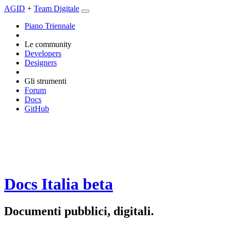
AGID
+
Team Digitale
Piano Triennale
Le community
Developers
Designers
Gli strumenti
Forum
Docs
GitHub
Docs Italia
beta
Documenti pubblici, digitali.