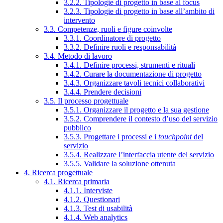
3.2.2. Tipologie di progetto in base al focus
3.2.3. Tipologie di progetto in base all’ambito di
intervento
3.3. Competenze, ruoli e figure coinvolte
3.3.1. Coordinatore di progetto
3.3.2. Definire ruoli e responsabilità
3.4. Metodo di lavoro
3.4.1. Definire processi, strumenti e rituali
3.4.2. Curare la documentazione di progetto
3.4.3. Organizzare tavoli tecnici collaborativi
3.4.4. Prendere decisioni
3.5. Il processo progettuale
3.5.1. Organizzare il progetto e la sua gestione
3.5.2. Comprendere il contesto d’uso del servizio
pubblico
3.5.3. Progettare i processi e i
touchpoint
del
servizio
3.5.4. Realizzare l’interfaccia utente del servizio
3.5.5. Validare la soluzione ottenuta
4. Ricerca progettuale
4.1. Ricerca primaria
4.1.1. Interviste
4.1.2. Questionari
4.1.3. Test di usabilità
4.1.4. Web analytics