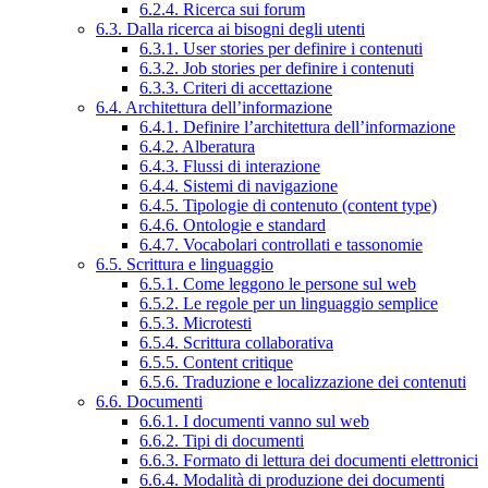
6.2.4. Ricerca sui forum
6.3. Dalla ricerca ai bisogni degli utenti
6.3.1. User stories per definire i contenuti
6.3.2. Job stories per definire i contenuti
6.3.3. Criteri di accettazione
6.4. Architettura dell’informazione
6.4.1. Definire l’architettura dell’informazione
6.4.2. Alberatura
6.4.3. Flussi di interazione
6.4.4. Sistemi di navigazione
6.4.5. Tipologie di contenuto (content type)
6.4.6. Ontologie e standard
6.4.7. Vocabolari controllati e tassonomie
6.5. Scrittura e linguaggio
6.5.1. Come leggono le persone sul web
6.5.2. Le regole per un linguaggio semplice
6.5.3. Microtesti
6.5.4. Scrittura collaborativa
6.5.5. Content critique
6.5.6. Traduzione e localizzazione dei contenuti
6.6. Documenti
6.6.1. I documenti vanno sul web
6.6.2. Tipi di documenti
6.6.3. Formato di lettura dei documenti elettronici
6.6.4. Modalità di produzione dei documenti