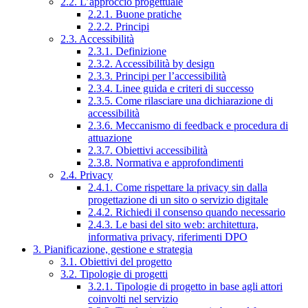
2.2. L’approccio progettuale
2.2.1. Buone pratiche
2.2.2. Principi
2.3. Accessibilità
2.3.1. Definizione
2.3.2. Accessibilità by design
2.3.3. Principi per l’accessibilità
2.3.4. Linee guida e criteri di successo
2.3.5. Come rilasciare una dichiarazione di
accessibilità
2.3.6. Meccanismo di feedback e procedura di
attuazione
2.3.7. Obiettivi accessibilità
2.3.8. Normativa e approfondimenti
2.4. Privacy
2.4.1. Come rispettare la privacy sin dalla
progettazione di un sito o servizio digitale
2.4.2. Richiedi il consenso quando necessario
2.4.3. Le basi del sito web: architettura,
informativa privacy, riferimenti DPO
3. Pianificazione, gestione e strategia
3.1. Obiettivi del progetto
3.2. Tipologie di progetti
3.2.1. Tipologie di progetto in base agli attori
coinvolti nel servizio