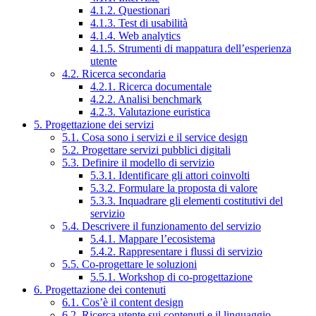
4.1.2. Questionari
4.1.3. Test di usabilità
4.1.4. Web analytics
4.1.5. Strumenti di mappatura dell’esperienza
utente
4.2. Ricerca secondaria
4.2.1. Ricerca documentale
4.2.2. Analisi benchmark
4.2.3. Valutazione euristica
5. Progettazione dei servizi
5.1. Cosa sono i servizi e il service design
5.2. Progettare servizi pubblici digitali
5.3. Definire il modello di servizio
5.3.1. Identificare gli attori coinvolti
5.3.2. Formulare la proposta di valore
5.3.3. Inquadrare gli elementi costitutivi del
servizio
5.4. Descrivere il funzionamento del servizio
5.4.1. Mappare l’ecosistema
5.4.2. Rappresentare i flussi di servizio
5.5. Co-progettare le soluzioni
5.5.1. Workshop di co-progettazione
6. Progettazione dei contenuti
6.1. Cos’è il content design
6.2. Ricerca utente sui contenuti e il linguaggio