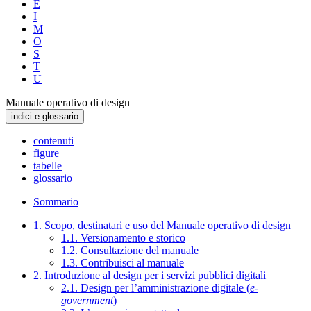
E
I
M
O
S
T
U
Manuale operativo di design
indici e glossario
contenuti
figure
tabelle
glossario
Sommario
1. Scopo, destinatari e uso del Manuale operativo di design
1.1. Versionamento e storico
1.2. Consultazione del manuale
1.3. Contribuisci al manuale
2. Introduzione al design per i servizi pubblici digitali
2.1. Design per l’amministrazione digitale (
e-
government
)