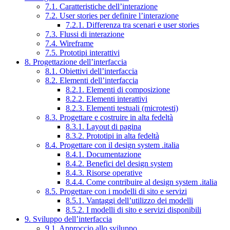
7.1. Caratteristiche dell’interazione
7.2. User stories per definire l’interazione
7.2.1. Differenza tra scenari e user stories
7.3. Flussi di interazione
7.4. Wireframe
7.5. Prototipi interattivi
8. Progettazione dell’interfaccia
8.1. Obiettivi dell’interfaccia
8.2. Elementi dell’interfaccia
8.2.1. Elementi di composizione
8.2.2. Elementi interattivi
8.2.3. Elementi testuali (microtesti)
8.3. Progettare e costruire in alta fedeltà
8.3.1. Layout di pagina
8.3.2. Prototipi in alta fedeltà
8.4. Progettare con il design system .italia
8.4.1. Documentazione
8.4.2. Benefici del design system
8.4.3. Risorse operative
8.4.4. Come contribuire al design system .italia
8.5. Progettare con i modelli di sito e servizi
8.5.1. Vantaggi dell’utilizzo dei modelli
8.5.2. I modelli di sito e servizi disponibili
9. Sviluppo dell’interfaccia
9.1. Approccio allo sviluppo