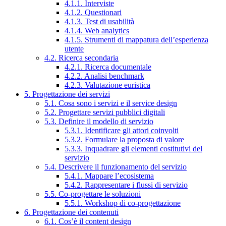
4.1.1. Interviste
4.1.2. Questionari
4.1.3. Test di usabilità
4.1.4. Web analytics
4.1.5. Strumenti di mappatura dell’esperienza
utente
4.2. Ricerca secondaria
4.2.1. Ricerca documentale
4.2.2. Analisi benchmark
4.2.3. Valutazione euristica
5. Progettazione dei servizi
5.1. Cosa sono i servizi e il service design
5.2. Progettare servizi pubblici digitali
5.3. Definire il modello di servizio
5.3.1. Identificare gli attori coinvolti
5.3.2. Formulare la proposta di valore
5.3.3. Inquadrare gli elementi costitutivi del
servizio
5.4. Descrivere il funzionamento del servizio
5.4.1. Mappare l’ecosistema
5.4.2. Rappresentare i flussi di servizio
5.5. Co-progettare le soluzioni
5.5.1. Workshop di co-progettazione
6. Progettazione dei contenuti
6.1. Cos’è il content design