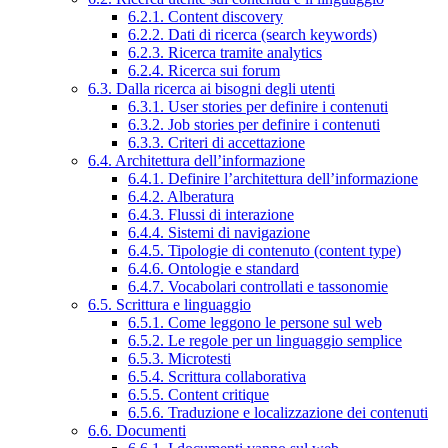
6.2.1. Content discovery
6.2.2. Dati di ricerca (search keywords)
6.2.3. Ricerca tramite analytics
6.2.4. Ricerca sui forum
6.3. Dalla ricerca ai bisogni degli utenti
6.3.1. User stories per definire i contenuti
6.3.2. Job stories per definire i contenuti
6.3.3. Criteri di accettazione
6.4. Architettura dell’informazione
6.4.1. Definire l’architettura dell’informazione
6.4.2. Alberatura
6.4.3. Flussi di interazione
6.4.4. Sistemi di navigazione
6.4.5. Tipologie di contenuto (content type)
6.4.6. Ontologie e standard
6.4.7. Vocabolari controllati e tassonomie
6.5. Scrittura e linguaggio
6.5.1. Come leggono le persone sul web
6.5.2. Le regole per un linguaggio semplice
6.5.3. Microtesti
6.5.4. Scrittura collaborativa
6.5.5. Content critique
6.5.6. Traduzione e localizzazione dei contenuti
6.6. Documenti