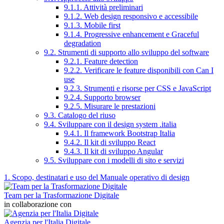
9.1.1. Attività preliminari
9.1.2. Web design responsivo e accessibile
9.1.3. Mobile first
9.1.4. Progressive enhancement e Graceful
degradation
9.2. Strumenti di supporto allo sviluppo del software
9.2.1. Feature detection
9.2.2. Verificare le feature disponibili con Can I
use
9.2.3. Strumenti e risorse per CSS e JavaScript
9.2.4. Supporto browser
9.2.5. Misurare le prestazioni
9.3. Catalogo del riuso
9.4. Sviluppare con il design system .italia
9.4.1. Il framework Bootstrap Italia
9.4.2. Il kit di sviluppo React
9.4.3. Il kit di sviluppo Angular
9.5. Sviluppare con i modelli di sito e servizi
1. Scopo, destinatari e uso del Manuale operativo di design
Team per la Trasformazione Digitale
in collaborazione con
Agenzia per l'Italia Digitale