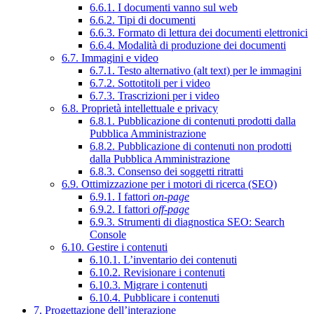
6.6.1. I documenti vanno sul web
6.6.2. Tipi di documenti
6.6.3. Formato di lettura dei documenti elettronici
6.6.4. Modalità di produzione dei documenti
6.7. Immagini e video
6.7.1. Testo alternativo (alt text) per le immagini
6.7.2. Sottotitoli per i video
6.7.3. Trascrizioni per i video
6.8. Proprietà intellettuale e privacy
6.8.1. Pubblicazione di contenuti prodotti dalla
Pubblica Amministrazione
6.8.2. Pubblicazione di contenuti non prodotti
dalla Pubblica Amministrazione
6.8.3. Consenso dei soggetti ritratti
6.9. Ottimizzazione per i motori di ricerca (SEO)
6.9.1. I fattori
on-page
6.9.2. I fattori
off-page
6.9.3. Strumenti di diagnostica SEO: Search
Console
6.10. Gestire i contenuti
6.10.1. L’inventario dei contenuti
6.10.2. Revisionare i contenuti
6.10.3. Migrare i contenuti
6.10.4. Pubblicare i contenuti
7. Progettazione dell’interazione