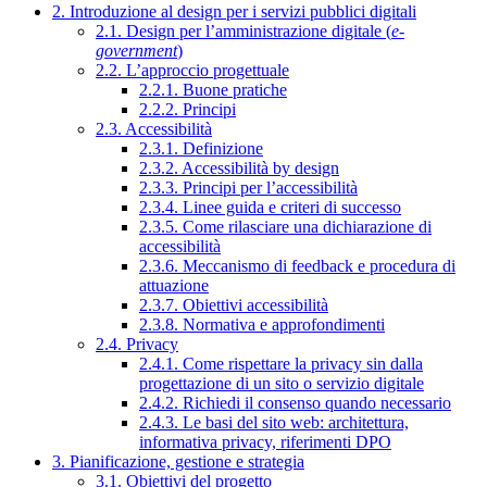
2. Introduzione al design per i servizi pubblici digitali
2.1. Design per l’amministrazione digitale (
e-
government
)
2.2. L’approccio progettuale
2.2.1. Buone pratiche
2.2.2. Principi
2.3. Accessibilità
2.3.1. Definizione
2.3.2. Accessibilità by design
2.3.3. Principi per l’accessibilità
2.3.4. Linee guida e criteri di successo
2.3.5. Come rilasciare una dichiarazione di
accessibilità
2.3.6. Meccanismo di feedback e procedura di
attuazione
2.3.7. Obiettivi accessibilità
2.3.8. Normativa e approfondimenti
2.4. Privacy
2.4.1. Come rispettare la privacy sin dalla
progettazione di un sito o servizio digitale
2.4.2. Richiedi il consenso quando necessario
2.4.3. Le basi del sito web: architettura,
informativa privacy, riferimenti DPO
3. Pianificazione, gestione e strategia
3.1. Obiettivi del progetto