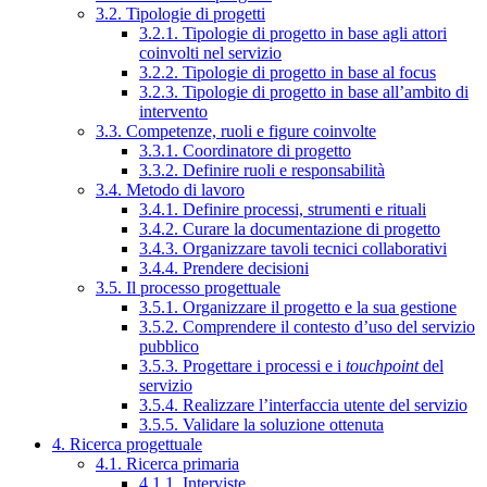
3.2. Tipologie di progetti
3.2.1. Tipologie di progetto in base agli attori
coinvolti nel servizio
3.2.2. Tipologie di progetto in base al focus
3.2.3. Tipologie di progetto in base all’ambito di
intervento
3.3. Competenze, ruoli e figure coinvolte
3.3.1. Coordinatore di progetto
3.3.2. Definire ruoli e responsabilità
3.4. Metodo di lavoro
3.4.1. Definire processi, strumenti e rituali
3.4.2. Curare la documentazione di progetto
3.4.3. Organizzare tavoli tecnici collaborativi
3.4.4. Prendere decisioni
3.5. Il processo progettuale
3.5.1. Organizzare il progetto e la sua gestione
3.5.2. Comprendere il contesto d’uso del servizio
pubblico
3.5.3. Progettare i processi e i
touchpoint
del
servizio
3.5.4. Realizzare l’interfaccia utente del servizio
3.5.5. Validare la soluzione ottenuta
4. Ricerca progettuale
4.1. Ricerca primaria
4.1.1. Interviste