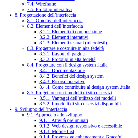
7.4. Wireframe
7.5. Prototipi interattivi
8. Progettazione dell’interfaccia
8.1. Obiettivi dell’interfaccia
8.2. Elementi dell’interfaccia
8.2.1. Elementi di composizione
8.2.2. Elementi interattivi
8.2.3. Elementi testuali (microtesti)
8.3. Progettare e costruire in alta fedeltà
8.3.1. Layout di pagina
8.3.2. Prototipi in alta fedeltà
8.4. Progettare con il design system .italia
8.4.1. Documentazione
8.4.2. Benefici del design system
8.4.3. Risorse operative
8.4.4. Come contribuire al design system .italia
8.5. Progettare con i modelli di sito e servizi
8.5.1. Vantaggi dell’utilizzo dei modelli
8.5.2. I modelli di sito e servizi disponibili
9. Sviluppo dell’interfaccia
9.1. Approccio allo sviluppo
9.1.1. Attività preliminari
9.1.2. Web design responsivo e accessibile
9.1.3. Mobile first
9.1.4. Progressive enhancement e Graceful