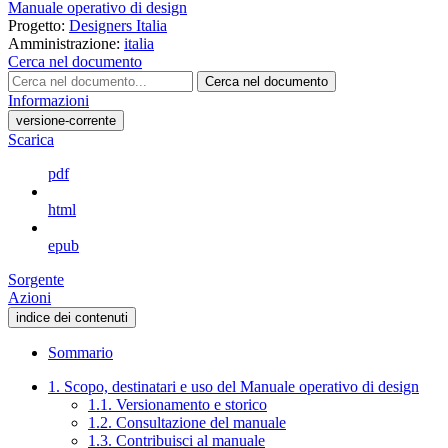
Manuale operativo di design
Progetto:
Designers Italia
Amministrazione:
italia
Cerca nel documento
Cerca nel documento
Informazioni
versione-corrente
Scarica
pdf
html
epub
Sorgente
Azioni
indice dei contenuti
Sommario
1. Scopo, destinatari e uso del Manuale operativo di design
1.1. Versionamento e storico
1.2. Consultazione del manuale
1.3. Contribuisci al manuale