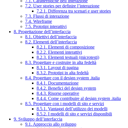
7.1. Caratteristiche dell’interazione
7.2. User stories per definire l’interazione
7.2.1. Differenza tra scenari e user stories
7.3. Flussi di interazione
7.4. Wireframe
7.5. Prototipi interattivi
8. Progettazione dell’interfaccia
8.1. Obiettivi dell’interfaccia
8.2. Elementi dell’interfaccia
8.2.1. Elementi di composizione
8.2.2. Elementi interattivi
8.2.3. Elementi testuali (microtesti)
8.3. Progettare e costruire in alta fedeltà
8.3.1. Layout di pagina
8.3.2. Prototipi in alta fedeltà
8.4. Progettare con il design system .italia
8.4.1. Documentazione
8.4.2. Benefici del design system
8.4.3. Risorse operative
8.4.4. Come contribuire al design system .italia
8.5. Progettare con i modelli di sito e servizi
8.5.1. Vantaggi dell’utilizzo dei modelli
8.5.2. I modelli di sito e servizi disponibili
9. Sviluppo dell’interfaccia
9.1. Approccio allo sviluppo