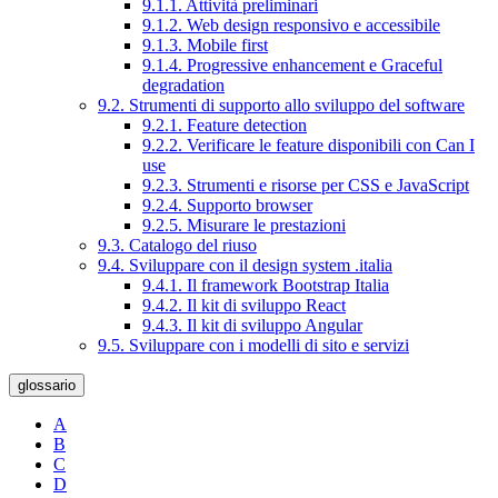
9.1.1. Attività preliminari
9.1.2. Web design responsivo e accessibile
9.1.3. Mobile first
9.1.4. Progressive enhancement e Graceful
degradation
9.2. Strumenti di supporto allo sviluppo del software
9.2.1. Feature detection
9.2.2. Verificare le feature disponibili con Can I
use
9.2.3. Strumenti e risorse per CSS e JavaScript
9.2.4. Supporto browser
9.2.5. Misurare le prestazioni
9.3. Catalogo del riuso
9.4. Sviluppare con il design system .italia
9.4.1. Il framework Bootstrap Italia
9.4.2. Il kit di sviluppo React
9.4.3. Il kit di sviluppo Angular
9.5. Sviluppare con i modelli di sito e servizi
glossario
A
B
C
D