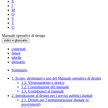
E
I
M
O
S
T
U
Manuale operativo di design
indici e glossario
contenuti
figure
tabelle
glossario
Sommario
1. Scopo, destinatari e uso del Manuale operativo di design
1.1. Versionamento e storico
1.2. Consultazione del manuale
1.3. Contribuisci al manuale
2. Introduzione al design per i servizi pubblici digitali
2.1. Design per l’amministrazione digitale (
e-
government
)