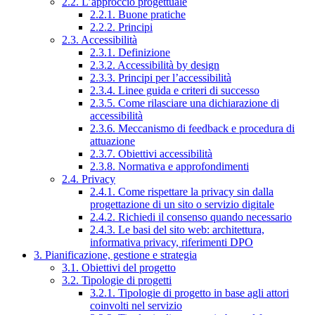
2.2. L’approccio progettuale
2.2.1. Buone pratiche
2.2.2. Principi
2.3. Accessibilità
2.3.1. Definizione
2.3.2. Accessibilità by design
2.3.3. Principi per l’accessibilità
2.3.4. Linee guida e criteri di successo
2.3.5. Come rilasciare una dichiarazione di
accessibilità
2.3.6. Meccanismo di feedback e procedura di
attuazione
2.3.7. Obiettivi accessibilità
2.3.8. Normativa e approfondimenti
2.4. Privacy
2.4.1. Come rispettare la privacy sin dalla
progettazione di un sito o servizio digitale
2.4.2. Richiedi il consenso quando necessario
2.4.3. Le basi del sito web: architettura,
informativa privacy, riferimenti DPO
3. Pianificazione, gestione e strategia
3.1. Obiettivi del progetto
3.2. Tipologie di progetti
3.2.1. Tipologie di progetto in base agli attori
coinvolti nel servizio