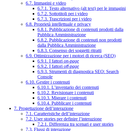
6.7. Immagini e video
6.7.1. Testo alternativo (alt text) per le immagini
6.7.2. Sottotitoli per i video
6.7.3. Trascrizioni per i video
6.8. Proprietà intellettuale e privacy
6.8.1. Pubblicazione di contenuti prodotti dalla
Pubblica Amministrazione
6.8.2. Pubblicazione di contenuti non prodotti
dalla Pubblica Amministrazione
6.8.3. Consenso dei soggetti ritratti
6.9. Ottimizzazione per i motori di ricerca (SEO)
6.9.1. I fattori
on-page
6.9.2. I fattori
off-page
6.9.3. Strumenti di diagnostica SEO: Search
Console
6.10. Gestire i contenuti
6.10.1. L’inventario dei contenuti
6.10.2. Revisionare i contenuti
6.10.3. Migrare i contenuti
6.10.4. Pubblicare i contenuti
7. Progettazione dell’interazione
7.1. Caratteristiche dell’interazione
7.2. User stories per definire l’interazione
7.2.1. Differenza tra scenari e user stories
7.3. Flussi di interazione