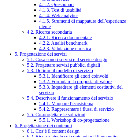
4.1.2. Questionari
4.1.3. Test di usabilità
4.1.4. Web analytics
4.1.5. Strumenti di mappatura dell’esperienza
utente
4.2. Ricerca secondaria
4.2.1. Ricerca documentale
4.2.2. Analisi benchmark
4.2.3. Valutazione euristica
5. Progettazione dei servizi
5.1. Cosa sono i servizi e il service design
5.2. Progettare servizi pubblici digitali
5.3. Definire il modello di servizio
5.3.1. Identificare gli attori coinvolti
5.3.2. Formulare la proposta di valore
5.3.3. Inquadrare gli elementi costitutivi del
servizio
5.4. Descrivere il funzionamento del servizio
5.4.1. Mappare l’ecosistema
5.4.2. Rappresentare i flussi di servizio
5.5. Co-progettare le soluzioni
5.5.1. Workshop di co-progettazione
6. Progettazione dei contenuti
6.1. Cos’è il content design
6.2. Ricerca utente sui contenuti e il linguaggio