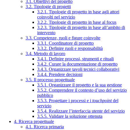
3.1. Obiettivi del progetto
3.2. Tipologie di progetti
3.2.1. Tipologie di progetto in base agli attori
coinvolti nel servizio
3.2.2. Tipologie di progetto in base al focus
3.2.3. Tipologie di progetto in base all’ambito di
intervento
3.3. Competenze, ruoli e figure coinvolte
3.3.1. Coordinatore di progetto
3.3.2. Definire ruoli e responsabilità
3.4. Metodo di lavoro
3.4.1. Definire processi, strumenti e rituali
3.4.2. Curare la documentazione di progetto
3.4.3. Organizzare tavoli tecnici collaborativi
3.4.4. Prendere decisioni
3.5. Il processo progettuale
3.5.1. Organizzare il progetto e la sua gestione
3.5.2. Comprendere il contesto d’uso del servizio
pubblico
3.5.3. Progettare i processi e i
touchpoint
del
servizio
3.5.4. Realizzare l’interfaccia utente del servizio
3.5.5. Validare la soluzione ottenuta
4. Ricerca progettuale
4.1. Ricerca primaria