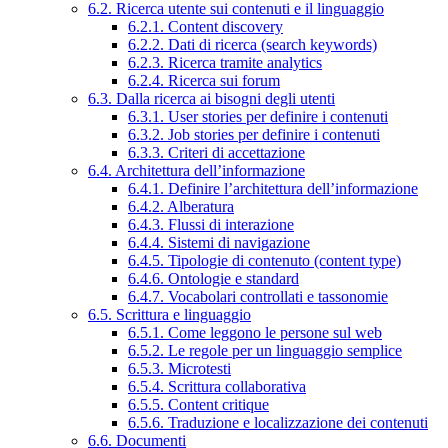
6.2. Ricerca utente sui contenuti e il linguaggio
6.2.1. Content discovery
6.2.2. Dati di ricerca (search keywords)
6.2.3. Ricerca tramite analytics
6.2.4. Ricerca sui forum
6.3. Dalla ricerca ai bisogni degli utenti
6.3.1. User stories per definire i contenuti
6.3.2. Job stories per definire i contenuti
6.3.3. Criteri di accettazione
6.4. Architettura dell’informazione
6.4.1. Definire l’architettura dell’informazione
6.4.2. Alberatura
6.4.3. Flussi di interazione
6.4.4. Sistemi di navigazione
6.4.5. Tipologie di contenuto (content type)
6.4.6. Ontologie e standard
6.4.7. Vocabolari controllati e tassonomie
6.5. Scrittura e linguaggio
6.5.1. Come leggono le persone sul web
6.5.2. Le regole per un linguaggio semplice
6.5.3. Microtesti
6.5.4. Scrittura collaborativa
6.5.5. Content critique
6.5.6. Traduzione e localizzazione dei contenuti
6.6. Documenti