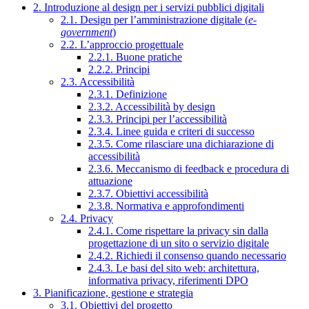
2. Introduzione al design per i servizi pubblici digitali
2.1. Design per l’amministrazione digitale (
e-
government
)
2.2. L’approccio progettuale
2.2.1. Buone pratiche
2.2.2. Principi
2.3. Accessibilità
2.3.1. Definizione
2.3.2. Accessibilità by design
2.3.3. Principi per l’accessibilità
2.3.4. Linee guida e criteri di successo
2.3.5. Come rilasciare una dichiarazione di
accessibilità
2.3.6. Meccanismo di feedback e procedura di
attuazione
2.3.7. Obiettivi accessibilità
2.3.8. Normativa e approfondimenti
2.4. Privacy
2.4.1. Come rispettare la privacy sin dalla
progettazione di un sito o servizio digitale
2.4.2. Richiedi il consenso quando necessario
2.4.3. Le basi del sito web: architettura,
informativa privacy, riferimenti DPO
3. Pianificazione, gestione e strategia
3.1. Obiettivi del progetto