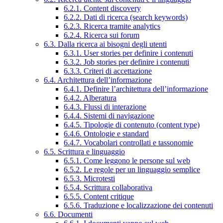
6.2.1. Content discovery
6.2.2. Dati di ricerca (search keywords)
6.2.3. Ricerca tramite analytics
6.2.4. Ricerca sui forum
6.3. Dalla ricerca ai bisogni degli utenti
6.3.1. User stories per definire i contenuti
6.3.2. Job stories per definire i contenuti
6.3.3. Criteri di accettazione
6.4. Architettura dell’informazione
6.4.1. Definire l’architettura dell’informazione
6.4.2. Alberatura
6.4.3. Flussi di interazione
6.4.4. Sistemi di navigazione
6.4.5. Tipologie di contenuto (content type)
6.4.6. Ontologie e standard
6.4.7. Vocabolari controllati e tassonomie
6.5. Scrittura e linguaggio
6.5.1. Come leggono le persone sul web
6.5.2. Le regole per un linguaggio semplice
6.5.3. Microtesti
6.5.4. Scrittura collaborativa
6.5.5. Content critique
6.5.6. Traduzione e localizzazione dei contenuti
6.6. Documenti