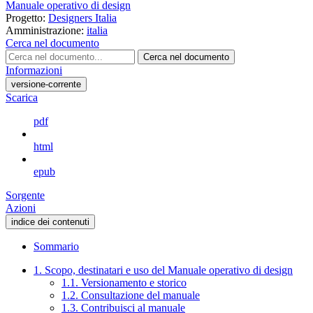
Manuale operativo di design
Progetto:
Designers Italia
Amministrazione:
italia
Cerca nel documento
Cerca nel documento
Informazioni
versione-corrente
Scarica
pdf
html
epub
Sorgente
Azioni
indice dei contenuti
Sommario
1. Scopo, destinatari e uso del Manuale operativo di design
1.1. Versionamento e storico
1.2. Consultazione del manuale
1.3. Contribuisci al manuale