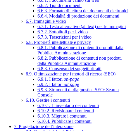
6.6.1. I documenti vanno sul web
6.6.2. Tipi di documenti
6.6.3. Formato di lettura dei documenti elettronici
6.6.4. Modalità di produzione dei documenti
6.7. Immagini e video
6.7.1. Testo alternativo (alt text) per le immagini
6.7.2. Sottotitoli per i video
6.7.3. Trascrizioni per i video
6.8. Proprietà intellettuale e privacy
6.8.1. Pubblicazione di contenuti prodotti dalla
Pubblica Amministrazione
6.8.2. Pubblicazione di contenuti non prodotti
dalla Pubblica Amministrazione
6.8.3. Consenso dei soggetti ritratti
6.9. Ottimizzazione per i motori di ricerca (SEO)
6.9.1. I fattori
on-page
6.9.2. I fattori
off-page
6.9.3. Strumenti di diagnostica SEO: Search
Console
6.10. Gestire i contenuti
6.10.1. L’inventario dei contenuti
6.10.2. Revisionare i contenuti
6.10.3. Migrare i contenuti
6.10.4. Pubblicare i contenuti
7. Progettazione dell’interazione