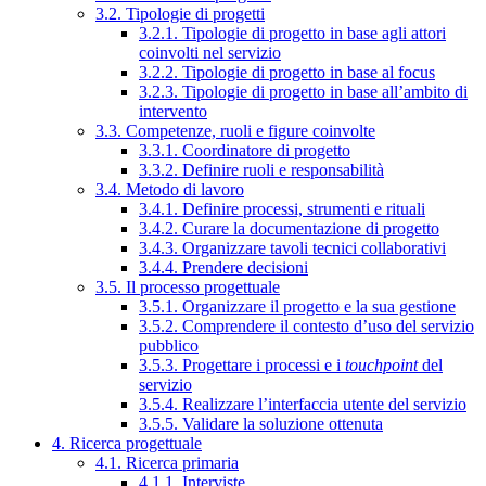
3.2. Tipologie di progetti
3.2.1. Tipologie di progetto in base agli attori
coinvolti nel servizio
3.2.2. Tipologie di progetto in base al focus
3.2.3. Tipologie di progetto in base all’ambito di
intervento
3.3. Competenze, ruoli e figure coinvolte
3.3.1. Coordinatore di progetto
3.3.2. Definire ruoli e responsabilità
3.4. Metodo di lavoro
3.4.1. Definire processi, strumenti e rituali
3.4.2. Curare la documentazione di progetto
3.4.3. Organizzare tavoli tecnici collaborativi
3.4.4. Prendere decisioni
3.5. Il processo progettuale
3.5.1. Organizzare il progetto e la sua gestione
3.5.2. Comprendere il contesto d’uso del servizio
pubblico
3.5.3. Progettare i processi e i
touchpoint
del
servizio
3.5.4. Realizzare l’interfaccia utente del servizio
3.5.5. Validare la soluzione ottenuta
4. Ricerca progettuale
4.1. Ricerca primaria
4.1.1. Interviste