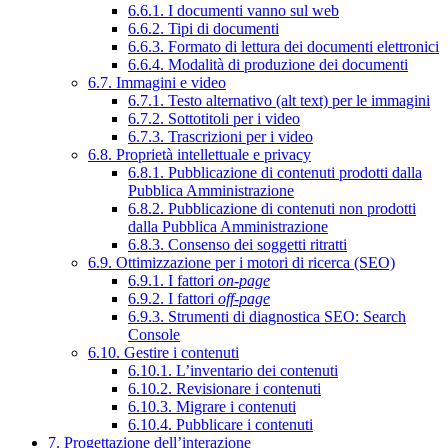
6.6.1. I documenti vanno sul web
6.6.2. Tipi di documenti
6.6.3. Formato di lettura dei documenti elettronici
6.6.4. Modalità di produzione dei documenti
6.7. Immagini e video
6.7.1. Testo alternativo (alt text) per le immagini
6.7.2. Sottotitoli per i video
6.7.3. Trascrizioni per i video
6.8. Proprietà intellettuale e privacy
6.8.1. Pubblicazione di contenuti prodotti dalla
Pubblica Amministrazione
6.8.2. Pubblicazione di contenuti non prodotti
dalla Pubblica Amministrazione
6.8.3. Consenso dei soggetti ritratti
6.9. Ottimizzazione per i motori di ricerca (SEO)
6.9.1. I fattori
on-page
6.9.2. I fattori
off-page
6.9.3. Strumenti di diagnostica SEO: Search
Console
6.10. Gestire i contenuti
6.10.1. L’inventario dei contenuti
6.10.2. Revisionare i contenuti
6.10.3. Migrare i contenuti
6.10.4. Pubblicare i contenuti
7. Progettazione dell’interazione