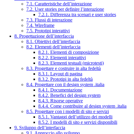
7.1. Caratteristiche dell’interazione
7.2. User stories per definire l’interazione
7.2.1. Differenza tra scenari e user stories
7.3. Flussi di interazione
7.4. Wireframe
7.5. Prototipi interattivi
8. Progettazione dell’interfaccia
8.1. Obiettivi dell’interfaccia
8.2. Elementi dell’interfaccia
8.2.1. Elementi di composizione
8.2.2. Elementi interattivi
8.2.3. Elementi testuali (microtesti)
8.3. Progettare e costruire in alta fedeltà
8.3.1. Layout di pagina
8.3.2. Prototipi in alta fedeltà
8.4. Progettare con il design system .italia
8.4.1. Documentazione
8.4.2. Benefici del design system
8.4.3. Risorse operative
8.4.4. Come contribuire al design system .italia
8.5. Progettare con i modelli di sito e servizi
8.5.1. Vantaggi dell’utilizzo dei modelli
8.5.2. I modelli di sito e servizi disponibili
9. Sviluppo dell’interfaccia
9.1. Approccio allo sviluppo