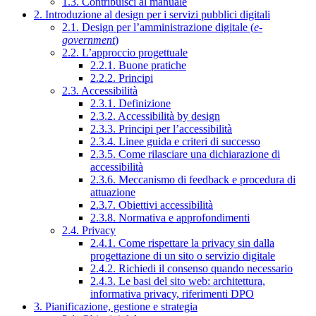
1.3. Contribuisci al manuale
2. Introduzione al design per i servizi pubblici digitali
2.1. Design per l’amministrazione digitale (
e-
government
)
2.2. L’approccio progettuale
2.2.1. Buone pratiche
2.2.2. Principi
2.3. Accessibilità
2.3.1. Definizione
2.3.2. Accessibilità by design
2.3.3. Principi per l’accessibilità
2.3.4. Linee guida e criteri di successo
2.3.5. Come rilasciare una dichiarazione di
accessibilità
2.3.6. Meccanismo di feedback e procedura di
attuazione
2.3.7. Obiettivi accessibilità
2.3.8. Normativa e approfondimenti
2.4. Privacy
2.4.1. Come rispettare la privacy sin dalla
progettazione di un sito o servizio digitale
2.4.2. Richiedi il consenso quando necessario
2.4.3. Le basi del sito web: architettura,
informativa privacy, riferimenti DPO
3. Pianificazione, gestione e strategia