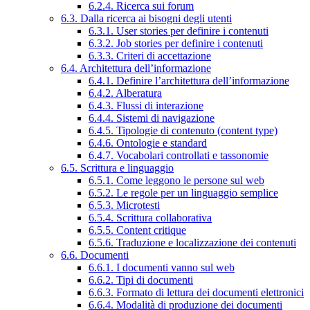
6.2.4. Ricerca sui forum
6.3. Dalla ricerca ai bisogni degli utenti
6.3.1. User stories per definire i contenuti
6.3.2. Job stories per definire i contenuti
6.3.3. Criteri di accettazione
6.4. Architettura dell’informazione
6.4.1. Definire l’architettura dell’informazione
6.4.2. Alberatura
6.4.3. Flussi di interazione
6.4.4. Sistemi di navigazione
6.4.5. Tipologie di contenuto (content type)
6.4.6. Ontologie e standard
6.4.7. Vocabolari controllati e tassonomie
6.5. Scrittura e linguaggio
6.5.1. Come leggono le persone sul web
6.5.2. Le regole per un linguaggio semplice
6.5.3. Microtesti
6.5.4. Scrittura collaborativa
6.5.5. Content critique
6.5.6. Traduzione e localizzazione dei contenuti
6.6. Documenti
6.6.1. I documenti vanno sul web
6.6.2. Tipi di documenti
6.6.3. Formato di lettura dei documenti elettronici
6.6.4. Modalità di produzione dei documenti