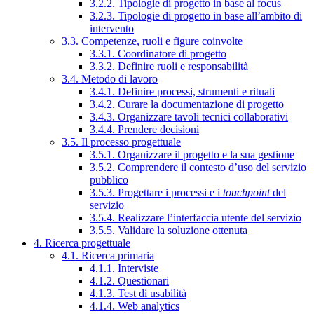
3.2.2. Tipologie di progetto in base al focus
3.2.3. Tipologie di progetto in base all’ambito di
intervento
3.3. Competenze, ruoli e figure coinvolte
3.3.1. Coordinatore di progetto
3.3.2. Definire ruoli e responsabilità
3.4. Metodo di lavoro
3.4.1. Definire processi, strumenti e rituali
3.4.2. Curare la documentazione di progetto
3.4.3. Organizzare tavoli tecnici collaborativi
3.4.4. Prendere decisioni
3.5. Il processo progettuale
3.5.1. Organizzare il progetto e la sua gestione
3.5.2. Comprendere il contesto d’uso del servizio
pubblico
3.5.3. Progettare i processi e i
touchpoint
del
servizio
3.5.4. Realizzare l’interfaccia utente del servizio
3.5.5. Validare la soluzione ottenuta
4. Ricerca progettuale
4.1. Ricerca primaria
4.1.1. Interviste
4.1.2. Questionari
4.1.3. Test di usabilità
4.1.4. Web analytics