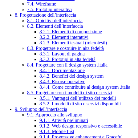
7.4. Wireframe
7.5. Prototipi interattivi
8. Progettazione dell’interfaccia
8.1. Obiettivi dell’interfaccia
8.2. Elementi dell’interfaccia
8.2.1. Elementi di composizione
8.2.2. Elementi interattivi
8.2.3. Elementi testuali (microtesti)
8.3. Progettare e costruire in alta fedeltà
8.3.1. Layout di pagina
8.3.2. Prototipi in alta fedeltà
8.4. Progettare con il design system .italia
8.4.1. Documentazione
8.4.2. Benefici del design system
8.4.3. Risorse operative
8.4.4. Come contribuire al design system .italia
8.5. Progettare con i modelli di sito e servizi
8.5.1. Vantaggi dell’utilizzo dei modelli
8.5.2. I modelli di sito e servizi disponibili
9. Sviluppo dell’interfaccia
9.1. Approccio allo sviluppo
9.1.1. Attività preliminari
9.1.2. Web design responsivo e accessibile
9.1.3. Mobile first
9.1.4. Progressive enhancement e Graceful