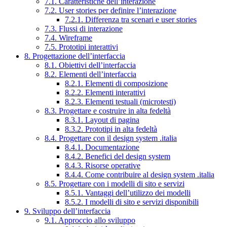
7.1. Caratteristiche dell’interazione
7.2. User stories per definire l’interazione
7.2.1. Differenza tra scenari e user stories
7.3. Flussi di interazione
7.4. Wireframe
7.5. Prototipi interattivi
8. Progettazione dell’interfaccia
8.1. Obiettivi dell’interfaccia
8.2. Elementi dell’interfaccia
8.2.1. Elementi di composizione
8.2.2. Elementi interattivi
8.2.3. Elementi testuali (microtesti)
8.3. Progettare e costruire in alta fedeltà
8.3.1. Layout di pagina
8.3.2. Prototipi in alta fedeltà
8.4. Progettare con il design system .italia
8.4.1. Documentazione
8.4.2. Benefici del design system
8.4.3. Risorse operative
8.4.4. Come contribuire al design system .italia
8.5. Progettare con i modelli di sito e servizi
8.5.1. Vantaggi dell’utilizzo dei modelli
8.5.2. I modelli di sito e servizi disponibili
9. Sviluppo dell’interfaccia
9.1. Approccio allo sviluppo