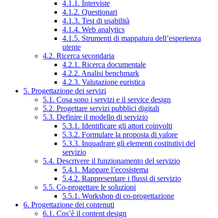
4.1.1. Interviste
4.1.2. Questionari
4.1.3. Test di usabilità
4.1.4. Web analytics
4.1.5. Strumenti di mappatura dell’esperienza
utente
4.2. Ricerca secondaria
4.2.1. Ricerca documentale
4.2.2. Analisi benchmark
4.2.3. Valutazione euristica
5. Progettazione dei servizi
5.1. Cosa sono i servizi e il service design
5.2. Progettare servizi pubblici digitali
5.3. Definire il modello di servizio
5.3.1. Identificare gli attori coinvolti
5.3.2. Formulare la proposta di valore
5.3.3. Inquadrare gli elementi costitutivi del
servizio
5.4. Descrivere il funzionamento del servizio
5.4.1. Mappare l’ecosistema
5.4.2. Rappresentare i flussi di servizio
5.5. Co-progettare le soluzioni
5.5.1. Workshop di co-progettazione
6. Progettazione dei contenuti
6.1. Cos’è il content design