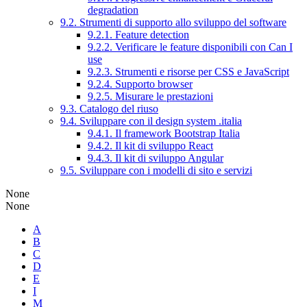
degradation
9.2. Strumenti di supporto allo sviluppo del software
9.2.1. Feature detection
9.2.2. Verificare le feature disponibili con Can I
use
9.2.3. Strumenti e risorse per CSS e JavaScript
9.2.4. Supporto browser
9.2.5. Misurare le prestazioni
9.3. Catalogo del riuso
9.4. Sviluppare con il design system .italia
9.4.1. Il framework Bootstrap Italia
9.4.2. Il kit di sviluppo React
9.4.3. Il kit di sviluppo Angular
9.5. Sviluppare con i modelli di sito e servizi
None
None
A
B
C
D
E
I
M