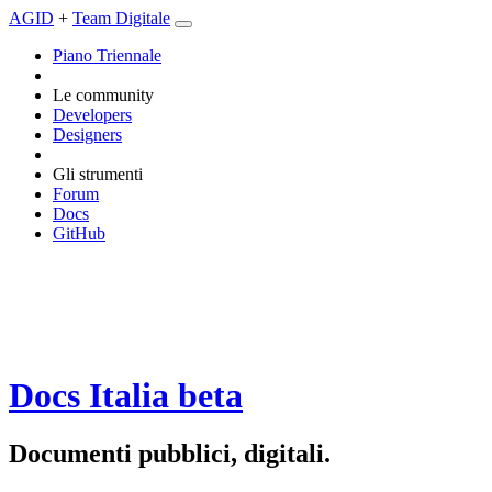
AGID
+
Team Digitale
Piano Triennale
Le community
Developers
Designers
Gli strumenti
Forum
Docs
GitHub
Docs Italia
beta
Documenti pubblici, digitali.