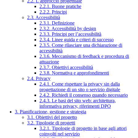
2.2. L’approccio progettuale
2.2.1. Buone pratiche
2.2.2. Principi
2.3. Accessibilità
2.3.1. Definizione
2.3.2. Accessibilità by design
2.3.3. Principi per l’accessibilità
2.3.4. Linee guida e criteri di successo
2.3.5. Come rilasciare una dichiarazione di
accessibilità
2.3.6. Meccanismo di feedback e procedura di
attuazione
2.3.7. Obiettivi accessibilità
2.3.8. Normativa e approfondimenti
2.4. Privacy
2.4.1. Come rispettare la privacy sin dalla
progettazione di un sito o servizio digitale
2.4.2. Richiedi il consenso quando necessario
2.4.3. Le basi del sito web: architettura,
informativa privacy, riferimenti DPO
3. Pianificazione, gestione e strategia
3.1. Obiettivi del progetto
3.2. Tipologie di progetti
3.2.1. Tipologie di progetto in base agli attori
coinvolti nel servizio