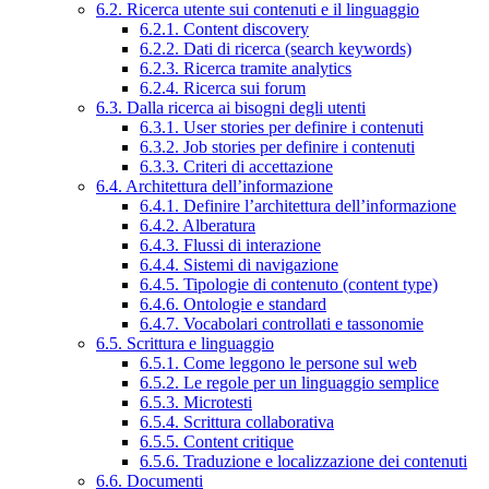
6.2. Ricerca utente sui contenuti e il linguaggio
6.2.1. Content discovery
6.2.2. Dati di ricerca (search keywords)
6.2.3. Ricerca tramite analytics
6.2.4. Ricerca sui forum
6.3. Dalla ricerca ai bisogni degli utenti
6.3.1. User stories per definire i contenuti
6.3.2. Job stories per definire i contenuti
6.3.3. Criteri di accettazione
6.4. Architettura dell’informazione
6.4.1. Definire l’architettura dell’informazione
6.4.2. Alberatura
6.4.3. Flussi di interazione
6.4.4. Sistemi di navigazione
6.4.5. Tipologie di contenuto (content type)
6.4.6. Ontologie e standard
6.4.7. Vocabolari controllati e tassonomie
6.5. Scrittura e linguaggio
6.5.1. Come leggono le persone sul web
6.5.2. Le regole per un linguaggio semplice
6.5.3. Microtesti
6.5.4. Scrittura collaborativa
6.5.5. Content critique
6.5.6. Traduzione e localizzazione dei contenuti
6.6. Documenti