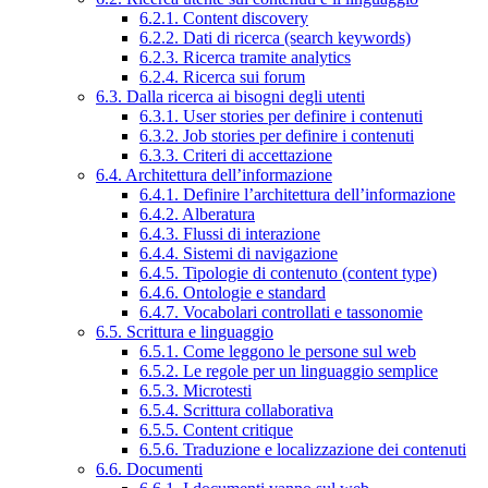
6.2.1. Content discovery
6.2.2. Dati di ricerca (search keywords)
6.2.3. Ricerca tramite analytics
6.2.4. Ricerca sui forum
6.3. Dalla ricerca ai bisogni degli utenti
6.3.1. User stories per definire i contenuti
6.3.2. Job stories per definire i contenuti
6.3.3. Criteri di accettazione
6.4. Architettura dell’informazione
6.4.1. Definire l’architettura dell’informazione
6.4.2. Alberatura
6.4.3. Flussi di interazione
6.4.4. Sistemi di navigazione
6.4.5. Tipologie di contenuto (content type)
6.4.6. Ontologie e standard
6.4.7. Vocabolari controllati e tassonomie
6.5. Scrittura e linguaggio
6.5.1. Come leggono le persone sul web
6.5.2. Le regole per un linguaggio semplice
6.5.3. Microtesti
6.5.4. Scrittura collaborativa
6.5.5. Content critique
6.5.6. Traduzione e localizzazione dei contenuti
6.6. Documenti