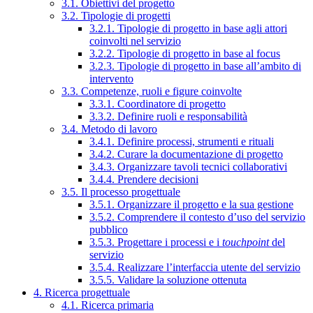
3.1. Obiettivi del progetto
3.2. Tipologie di progetti
3.2.1. Tipologie di progetto in base agli attori
coinvolti nel servizio
3.2.2. Tipologie di progetto in base al focus
3.2.3. Tipologie di progetto in base all’ambito di
intervento
3.3. Competenze, ruoli e figure coinvolte
3.3.1. Coordinatore di progetto
3.3.2. Definire ruoli e responsabilità
3.4. Metodo di lavoro
3.4.1. Definire processi, strumenti e rituali
3.4.2. Curare la documentazione di progetto
3.4.3. Organizzare tavoli tecnici collaborativi
3.4.4. Prendere decisioni
3.5. Il processo progettuale
3.5.1. Organizzare il progetto e la sua gestione
3.5.2. Comprendere il contesto d’uso del servizio
pubblico
3.5.3. Progettare i processi e i
touchpoint
del
servizio
3.5.4. Realizzare l’interfaccia utente del servizio
3.5.5. Validare la soluzione ottenuta
4. Ricerca progettuale
4.1. Ricerca primaria