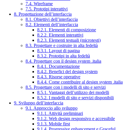
7.4. Wireframe
7.5. Prototipi interattivi
8. Progettazione dell’interfaccia
8.1. Obiettivi dell’interfaccia
8.2. Elementi dell’interfaccia
8.2.1. Elementi di composizione
8.2.2. Elementi interattivi
8.2.3. Elementi testuali (microtesti)
8.3. Progettare e costruire in alta fedeltà
8.3.1. Layout di pagina
8.3.2. Prototipi in alta fedeltà
8.4. Progettare con il design system .italia
8.4.1. Documentazione
8.4.2. Benefici del design system
8.4.3. Risorse operative
8.4.4. Come contribuire al design system .italia
8.5. Progettare con i modelli di sito e servizi
8.5.1. Vantaggi dell’utilizzo dei modelli
8.5.2. I modelli di sito e servizi disponibili
9. Sviluppo dell’interfaccia
9.1. Approccio allo sviluppo
9.1.1. Attività preliminari
9.1.2. Web design responsivo e accessibile
9.1.3. Mobile first
9.1.4. Progressive enhancement e Graceful