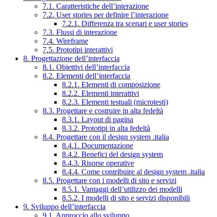
7.1. Caratteristiche dell’interazione
7.2. User stories per definire l’interazione
7.2.1. Differenza tra scenari e user stories
7.3. Flussi di interazione
7.4. Wireframe
7.5. Prototipi interattivi
8. Progettazione dell’interfaccia
8.1. Obiettivi dell’interfaccia
8.2. Elementi dell’interfaccia
8.2.1. Elementi di composizione
8.2.2. Elementi interattivi
8.2.3. Elementi testuali (microtesti)
8.3. Progettare e costruire in alta fedeltà
8.3.1. Layout di pagina
8.3.2. Prototipi in alta fedeltà
8.4. Progettare con il design system .italia
8.4.1. Documentazione
8.4.2. Benefici del design system
8.4.3. Risorse operative
8.4.4. Come contribuire al design system .italia
8.5. Progettare con i modelli di sito e servizi
8.5.1. Vantaggi dell’utilizzo dei modelli
8.5.2. I modelli di sito e servizi disponibili
9. Sviluppo dell’interfaccia
9.1. Approccio allo sviluppo