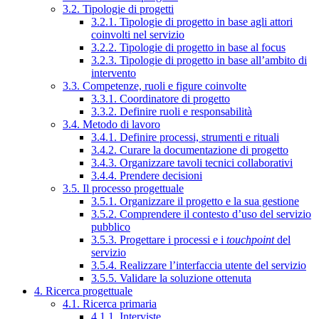
3.2. Tipologie di progetti
3.2.1. Tipologie di progetto in base agli attori
coinvolti nel servizio
3.2.2. Tipologie di progetto in base al focus
3.2.3. Tipologie di progetto in base all’ambito di
intervento
3.3. Competenze, ruoli e figure coinvolte
3.3.1. Coordinatore di progetto
3.3.2. Definire ruoli e responsabilità
3.4. Metodo di lavoro
3.4.1. Definire processi, strumenti e rituali
3.4.2. Curare la documentazione di progetto
3.4.3. Organizzare tavoli tecnici collaborativi
3.4.4. Prendere decisioni
3.5. Il processo progettuale
3.5.1. Organizzare il progetto e la sua gestione
3.5.2. Comprendere il contesto d’uso del servizio
pubblico
3.5.3. Progettare i processi e i
touchpoint
del
servizio
3.5.4. Realizzare l’interfaccia utente del servizio
3.5.5. Validare la soluzione ottenuta
4. Ricerca progettuale
4.1. Ricerca primaria
4.1.1. Interviste