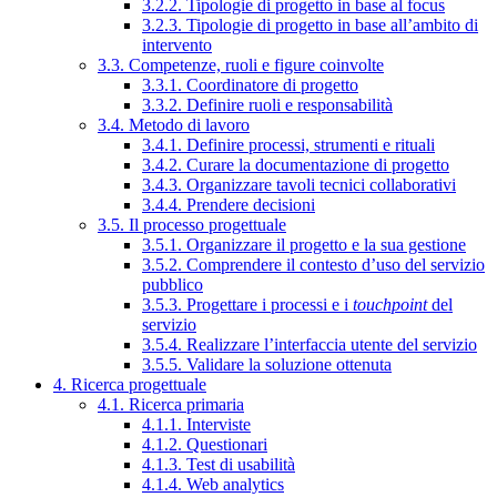
3.2.2. Tipologie di progetto in base al focus
3.2.3. Tipologie di progetto in base all’ambito di
intervento
3.3. Competenze, ruoli e figure coinvolte
3.3.1. Coordinatore di progetto
3.3.2. Definire ruoli e responsabilità
3.4. Metodo di lavoro
3.4.1. Definire processi, strumenti e rituali
3.4.2. Curare la documentazione di progetto
3.4.3. Organizzare tavoli tecnici collaborativi
3.4.4. Prendere decisioni
3.5. Il processo progettuale
3.5.1. Organizzare il progetto e la sua gestione
3.5.2. Comprendere il contesto d’uso del servizio
pubblico
3.5.3. Progettare i processi e i
touchpoint
del
servizio
3.5.4. Realizzare l’interfaccia utente del servizio
3.5.5. Validare la soluzione ottenuta
4. Ricerca progettuale
4.1. Ricerca primaria
4.1.1. Interviste
4.1.2. Questionari
4.1.3. Test di usabilità
4.1.4. Web analytics