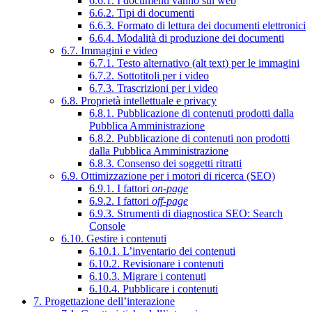
6.6.1. I documenti vanno sul web
6.6.2. Tipi di documenti
6.6.3. Formato di lettura dei documenti elettronici
6.6.4. Modalità di produzione dei documenti
6.7. Immagini e video
6.7.1. Testo alternativo (alt text) per le immagini
6.7.2. Sottotitoli per i video
6.7.3. Trascrizioni per i video
6.8. Proprietà intellettuale e privacy
6.8.1. Pubblicazione di contenuti prodotti dalla
Pubblica Amministrazione
6.8.2. Pubblicazione di contenuti non prodotti
dalla Pubblica Amministrazione
6.8.3. Consenso dei soggetti ritratti
6.9. Ottimizzazione per i motori di ricerca (SEO)
6.9.1. I fattori
on-page
6.9.2. I fattori
off-page
6.9.3. Strumenti di diagnostica SEO: Search
Console
6.10. Gestire i contenuti
6.10.1. L’inventario dei contenuti
6.10.2. Revisionare i contenuti
6.10.3. Migrare i contenuti
6.10.4. Pubblicare i contenuti
7. Progettazione dell’interazione