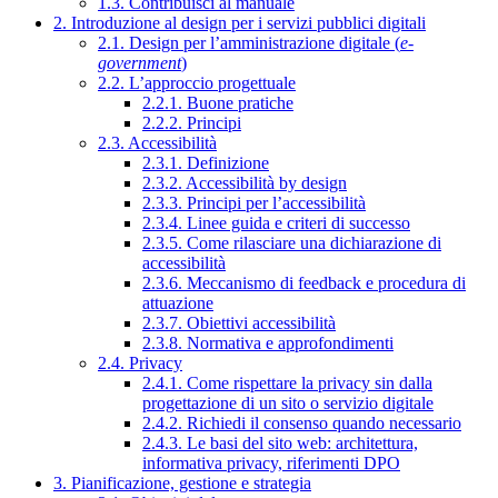
1.3. Contribuisci al manuale
2. Introduzione al design per i servizi pubblici digitali
2.1. Design per l’amministrazione digitale (
e-
government
)
2.2. L’approccio progettuale
2.2.1. Buone pratiche
2.2.2. Principi
2.3. Accessibilità
2.3.1. Definizione
2.3.2. Accessibilità by design
2.3.3. Principi per l’accessibilità
2.3.4. Linee guida e criteri di successo
2.3.5. Come rilasciare una dichiarazione di
accessibilità
2.3.6. Meccanismo di feedback e procedura di
attuazione
2.3.7. Obiettivi accessibilità
2.3.8. Normativa e approfondimenti
2.4. Privacy
2.4.1. Come rispettare la privacy sin dalla
progettazione di un sito o servizio digitale
2.4.2. Richiedi il consenso quando necessario
2.4.3. Le basi del sito web: architettura,
informativa privacy, riferimenti DPO
3. Pianificazione, gestione e strategia