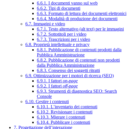
6.6.1. I documenti vanno sul web
6.6.2. Tipi di documenti
6.6.3. Formato di lettura dei documenti elettronici
6.6.4. Modalità di produzione dei documenti
6.7. Immagini e video
6.7.1. Testo alternativo (alt text) per le immagini
6.7.2. Sottotitoli per i video
6.7.3. Trascrizioni per i video
6.8. Proprietà intellettuale e privacy
6.8.1. Pubblicazione di contenuti prodotti dalla
Pubblica Amministrazione
6.8.2. Pubblicazione di contenuti non prodotti
dalla Pubblica Amministrazione
6.8.3. Consenso dei soggetti ritratti
6.9. Ottimizzazione per i motori di ricerca (SEO)
6.9.1. I fattori
on-page
6.9.2. I fattori
off-page
6.9.3. Strumenti di diagnostica SEO: Search
Console
6.10. Gestire i contenuti
6.10.1. L’inventario dei contenuti
6.10.2. Revisionare i contenuti
6.10.3. Migrare i contenuti
6.10.4. Pubblicare i contenuti
7. Progettazione dell’interazione