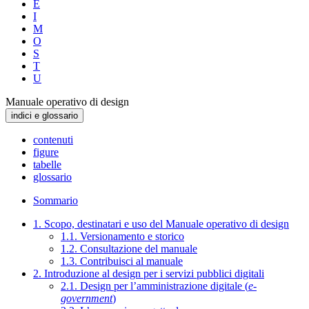
E
I
M
O
S
T
U
Manuale operativo di design
indici e glossario
contenuti
figure
tabelle
glossario
Sommario
1. Scopo, destinatari e uso del Manuale operativo di design
1.1. Versionamento e storico
1.2. Consultazione del manuale
1.3. Contribuisci al manuale
2. Introduzione al design per i servizi pubblici digitali
2.1. Design per l’amministrazione digitale (
e-
government
)