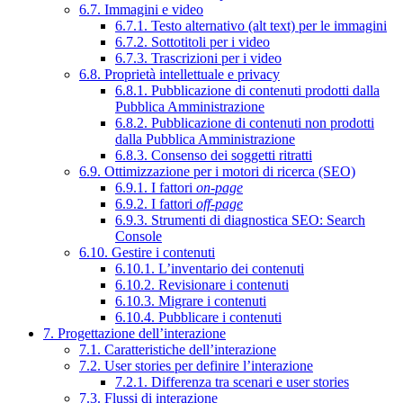
6.7. Immagini e video
6.7.1. Testo alternativo (alt text) per le immagini
6.7.2. Sottotitoli per i video
6.7.3. Trascrizioni per i video
6.8. Proprietà intellettuale e privacy
6.8.1. Pubblicazione di contenuti prodotti dalla
Pubblica Amministrazione
6.8.2. Pubblicazione di contenuti non prodotti
dalla Pubblica Amministrazione
6.8.3. Consenso dei soggetti ritratti
6.9. Ottimizzazione per i motori di ricerca (SEO)
6.9.1. I fattori
on-page
6.9.2. I fattori
off-page
6.9.3. Strumenti di diagnostica SEO: Search
Console
6.10. Gestire i contenuti
6.10.1. L’inventario dei contenuti
6.10.2. Revisionare i contenuti
6.10.3. Migrare i contenuti
6.10.4. Pubblicare i contenuti
7. Progettazione dell’interazione
7.1. Caratteristiche dell’interazione
7.2. User stories per definire l’interazione
7.2.1. Differenza tra scenari e user stories
7.3. Flussi di interazione