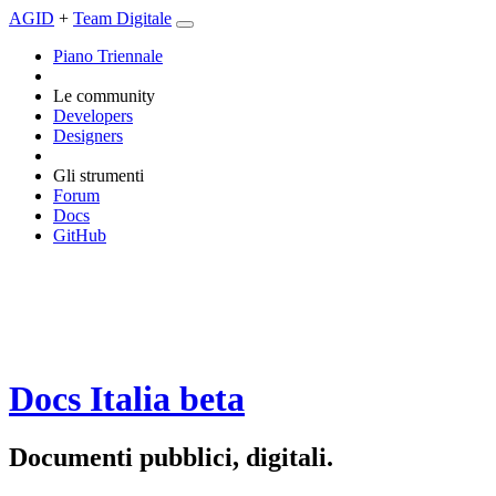
AGID
+
Team Digitale
Piano Triennale
Le community
Developers
Designers
Gli strumenti
Forum
Docs
GitHub
Docs Italia
beta
Documenti pubblici, digitali.