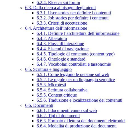
6.2.4. Ricerca sui forum
6.3. Dalla ricerca ai bisogni degli utenti
6.3.1. User stories per definire i contenuti
6.3.2. Job stories per definire i contenuti
6.3.3. Criteri di accettazione
6.4. Architettura dell’informazione
6.4.1. Definire l’architettura dell’informazione
6.4.2. Alberatura
6.4.3. Flussi di interazione
6.4.4. Sistemi di navigazione
6.4.5. Tipologie di contenuto (content type)
6.4.6. Ontologie e standard
6.4.7. Vocabolari controllati e tassonomie
6.5. Scrittura e linguaggio
6.5.1. Come leggono le persone sul web
6.5.2. Le regole per un linguaggio semplice
6.5.3. Microtesti
6.5.4. Scrittura collaborativa
6.5.5. Content critique
6.5.6. Traduzione e localizzazione dei contenuti
6.6. Documenti
6.6.1. I documenti vanno sul web
6.6.2. Tipi di documenti
6.6.3. Formato di lettura dei documenti elettronici
6.6.4. Modalità di produzione dei documenti