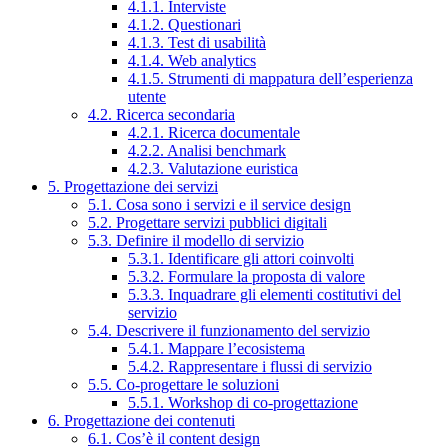
4.1.1. Interviste
4.1.2. Questionari
4.1.3. Test di usabilità
4.1.4. Web analytics
4.1.5. Strumenti di mappatura dell’esperienza
utente
4.2. Ricerca secondaria
4.2.1. Ricerca documentale
4.2.2. Analisi benchmark
4.2.3. Valutazione euristica
5. Progettazione dei servizi
5.1. Cosa sono i servizi e il service design
5.2. Progettare servizi pubblici digitali
5.3. Definire il modello di servizio
5.3.1. Identificare gli attori coinvolti
5.3.2. Formulare la proposta di valore
5.3.3. Inquadrare gli elementi costitutivi del
servizio
5.4. Descrivere il funzionamento del servizio
5.4.1. Mappare l’ecosistema
5.4.2. Rappresentare i flussi di servizio
5.5. Co-progettare le soluzioni
5.5.1. Workshop di co-progettazione
6. Progettazione dei contenuti
6.1. Cos’è il content design