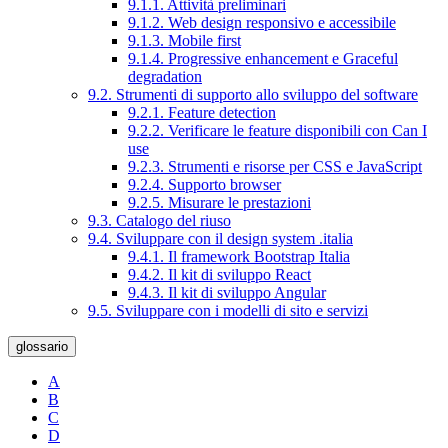
9.1.1. Attività preliminari
9.1.2. Web design responsivo e accessibile
9.1.3. Mobile first
9.1.4. Progressive enhancement e Graceful
degradation
9.2. Strumenti di supporto allo sviluppo del software
9.2.1. Feature detection
9.2.2. Verificare le feature disponibili con Can I
use
9.2.3. Strumenti e risorse per CSS e JavaScript
9.2.4. Supporto browser
9.2.5. Misurare le prestazioni
9.3. Catalogo del riuso
9.4. Sviluppare con il design system .italia
9.4.1. Il framework Bootstrap Italia
9.4.2. Il kit di sviluppo React
9.4.3. Il kit di sviluppo Angular
9.5. Sviluppare con i modelli di sito e servizi
glossario
A
B
C
D