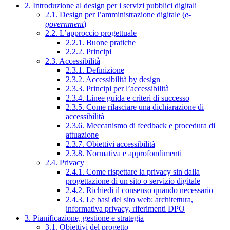
2. Introduzione al design per i servizi pubblici digitali
2.1. Design per l’amministrazione digitale (
e-
government
)
2.2. L’approccio progettuale
2.2.1. Buone pratiche
2.2.2. Principi
2.3. Accessibilità
2.3.1. Definizione
2.3.2. Accessibilità by design
2.3.3. Principi per l’accessibilità
2.3.4. Linee guida e criteri di successo
2.3.5. Come rilasciare una dichiarazione di
accessibilità
2.3.6. Meccanismo di feedback e procedura di
attuazione
2.3.7. Obiettivi accessibilità
2.3.8. Normativa e approfondimenti
2.4. Privacy
2.4.1. Come rispettare la privacy sin dalla
progettazione di un sito o servizio digitale
2.4.2. Richiedi il consenso quando necessario
2.4.3. Le basi del sito web: architettura,
informativa privacy, riferimenti DPO
3. Pianificazione, gestione e strategia
3.1. Obiettivi del progetto