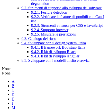
degradation
9.2. Strumenti di supporto allo sviluppo del software
9.2.1. Feature detection
9.2.2. Verificare le feature disponibili con Can I
use
9.2.3. Strumenti e risorse per CSS e JavaScript
9.2.4. Supporto browser
9.2.5. Misurare le prestazioni
9.3. Catalogo del riuso
9.4. Sviluppare con il design system .italia
9.4.1. Il framework Bootstrap Italia
9.4.2. Il kit di sviluppo React
9.4.3. Il kit di sviluppo Angular
9.5. Sviluppare con i modelli di sito e servizi
None
None
A
B
C
D
E
I
M