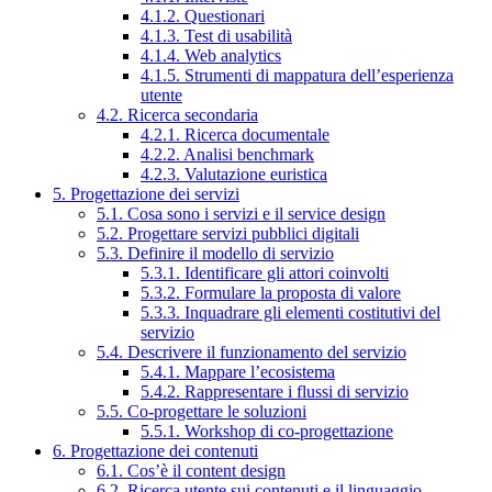
4.1.2. Questionari
4.1.3. Test di usabilità
4.1.4. Web analytics
4.1.5. Strumenti di mappatura dell’esperienza
utente
4.2. Ricerca secondaria
4.2.1. Ricerca documentale
4.2.2. Analisi benchmark
4.2.3. Valutazione euristica
5. Progettazione dei servizi
5.1. Cosa sono i servizi e il service design
5.2. Progettare servizi pubblici digitali
5.3. Definire il modello di servizio
5.3.1. Identificare gli attori coinvolti
5.3.2. Formulare la proposta di valore
5.3.3. Inquadrare gli elementi costitutivi del
servizio
5.4. Descrivere il funzionamento del servizio
5.4.1. Mappare l’ecosistema
5.4.2. Rappresentare i flussi di servizio
5.5. Co-progettare le soluzioni
5.5.1. Workshop di co-progettazione
6. Progettazione dei contenuti
6.1. Cos’è il content design
6.2. Ricerca utente sui contenuti e il linguaggio