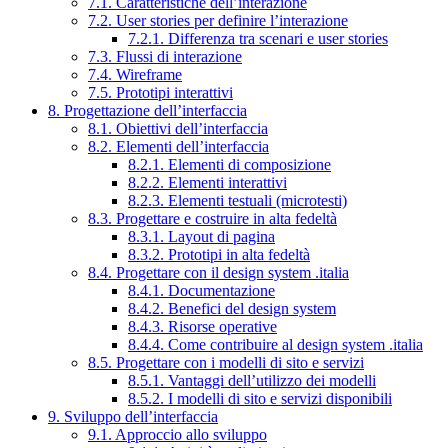
7.1. Caratteristiche dell’interazione
7.2. User stories per definire l’interazione
7.2.1. Differenza tra scenari e user stories
7.3. Flussi di interazione
7.4. Wireframe
7.5. Prototipi interattivi
8. Progettazione dell’interfaccia
8.1. Obiettivi dell’interfaccia
8.2. Elementi dell’interfaccia
8.2.1. Elementi di composizione
8.2.2. Elementi interattivi
8.2.3. Elementi testuali (microtesti)
8.3. Progettare e costruire in alta fedeltà
8.3.1. Layout di pagina
8.3.2. Prototipi in alta fedeltà
8.4. Progettare con il design system .italia
8.4.1. Documentazione
8.4.2. Benefici del design system
8.4.3. Risorse operative
8.4.4. Come contribuire al design system .italia
8.5. Progettare con i modelli di sito e servizi
8.5.1. Vantaggi dell’utilizzo dei modelli
8.5.2. I modelli di sito e servizi disponibili
9. Sviluppo dell’interfaccia
9.1. Approccio allo sviluppo