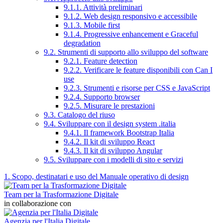
9.1.1. Attività preliminari
9.1.2. Web design responsivo e accessibile
9.1.3. Mobile first
9.1.4. Progressive enhancement e Graceful
degradation
9.2. Strumenti di supporto allo sviluppo del software
9.2.1. Feature detection
9.2.2. Verificare le feature disponibili con Can I
use
9.2.3. Strumenti e risorse per CSS e JavaScript
9.2.4. Supporto browser
9.2.5. Misurare le prestazioni
9.3. Catalogo del riuso
9.4. Sviluppare con il design system .italia
9.4.1. Il framework Bootstrap Italia
9.4.2. Il kit di sviluppo React
9.4.3. Il kit di sviluppo Angular
9.5. Sviluppare con i modelli di sito e servizi
1. Scopo, destinatari e uso del Manuale operativo di design
Team per la Trasformazione Digitale
in collaborazione con
Agenzia per l'Italia Digitale