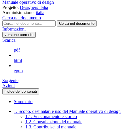
Manuale operativo di design
Progetto:
Designers Italia
Amministrazione:
italia
Cerca nel documento
Cerca nel documento
Informazioni
versione-corrente
Scarica
pdf
html
epub
Sorgente
Azioni
indice dei contenuti
Sommario
1. Scopo, destinatari e uso del Manuale operativo di design
1.1. Versionamento e storico
1.2. Consultazione del manuale
1.3. Contribuisci al manuale