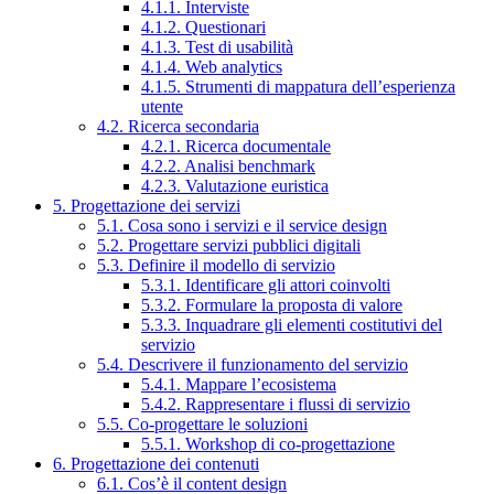
4.1.1. Interviste
4.1.2. Questionari
4.1.3. Test di usabilità
4.1.4. Web analytics
4.1.5. Strumenti di mappatura dell’esperienza
utente
4.2. Ricerca secondaria
4.2.1. Ricerca documentale
4.2.2. Analisi benchmark
4.2.3. Valutazione euristica
5. Progettazione dei servizi
5.1. Cosa sono i servizi e il service design
5.2. Progettare servizi pubblici digitali
5.3. Definire il modello di servizio
5.3.1. Identificare gli attori coinvolti
5.3.2. Formulare la proposta di valore
5.3.3. Inquadrare gli elementi costitutivi del
servizio
5.4. Descrivere il funzionamento del servizio
5.4.1. Mappare l’ecosistema
5.4.2. Rappresentare i flussi di servizio
5.5. Co-progettare le soluzioni
5.5.1. Workshop di co-progettazione
6. Progettazione dei contenuti
6.1. Cos’è il content design