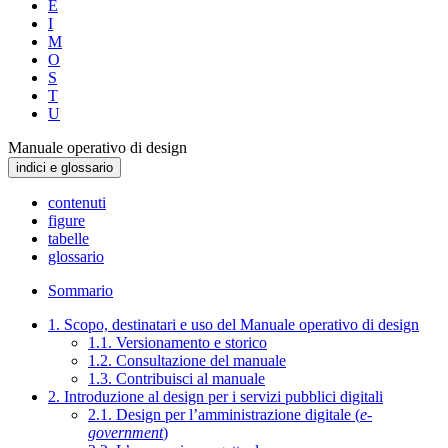
E
I
M
O
S
T
U
Manuale operativo di design
indici e glossario
contenuti
figure
tabelle
glossario
Sommario
1. Scopo, destinatari e uso del Manuale operativo di design
1.1. Versionamento e storico
1.2. Consultazione del manuale
1.3. Contribuisci al manuale
2. Introduzione al design per i servizi pubblici digitali
2.1. Design per l’amministrazione digitale (
e-
government
)