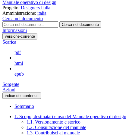
Manuale operativo di design
Progetto:
Designers Italia
Amministrazione:
italia
Cerca nel documento
Cerca nel documento
Informazioni
versione-corrente
Scarica
pdf
html
epub
Sorgente
Azioni
indice dei contenuti
Sommario
1. Scopo, destinatari e uso del Manuale operativo di design
1.1. Versionamento e storico
1.2. Consultazione del manuale
1.3. Contribuisci al manuale