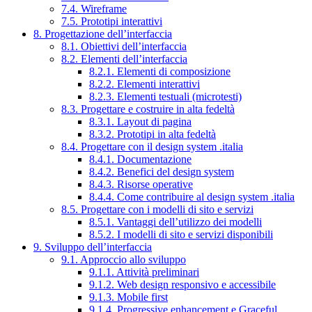
7.4. Wireframe
7.5. Prototipi interattivi
8. Progettazione dell’interfaccia
8.1. Obiettivi dell’interfaccia
8.2. Elementi dell’interfaccia
8.2.1. Elementi di composizione
8.2.2. Elementi interattivi
8.2.3. Elementi testuali (microtesti)
8.3. Progettare e costruire in alta fedeltà
8.3.1. Layout di pagina
8.3.2. Prototipi in alta fedeltà
8.4. Progettare con il design system .italia
8.4.1. Documentazione
8.4.2. Benefici del design system
8.4.3. Risorse operative
8.4.4. Come contribuire al design system .italia
8.5. Progettare con i modelli di sito e servizi
8.5.1. Vantaggi dell’utilizzo dei modelli
8.5.2. I modelli di sito e servizi disponibili
9. Sviluppo dell’interfaccia
9.1. Approccio allo sviluppo
9.1.1. Attività preliminari
9.1.2. Web design responsivo e accessibile
9.1.3. Mobile first
9.1.4. Progressive enhancement e Graceful