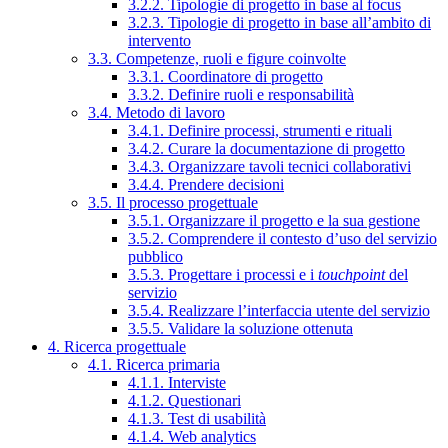
3.2.2. Tipologie di progetto in base al focus
3.2.3. Tipologie di progetto in base all’ambito di
intervento
3.3. Competenze, ruoli e figure coinvolte
3.3.1. Coordinatore di progetto
3.3.2. Definire ruoli e responsabilità
3.4. Metodo di lavoro
3.4.1. Definire processi, strumenti e rituali
3.4.2. Curare la documentazione di progetto
3.4.3. Organizzare tavoli tecnici collaborativi
3.4.4. Prendere decisioni
3.5. Il processo progettuale
3.5.1. Organizzare il progetto e la sua gestione
3.5.2. Comprendere il contesto d’uso del servizio
pubblico
3.5.3. Progettare i processi e i
touchpoint
del
servizio
3.5.4. Realizzare l’interfaccia utente del servizio
3.5.5. Validare la soluzione ottenuta
4. Ricerca progettuale
4.1. Ricerca primaria
4.1.1. Interviste
4.1.2. Questionari
4.1.3. Test di usabilità
4.1.4. Web analytics