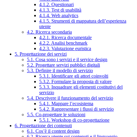
4.1.2. Questionari
4.1.3. Test di usabilità
4.1.4. Web analytics
4.1.5. Strumenti di mappatura dell’esperienza
utente
4.2. Ricerca secondaria
4.2.1. Ricerca documentale
4.2.2. Analisi benchmark
4.2.3. Valutazione euristica
5. Progettazione dei servizi
5.1. Cosa sono i servizi e il service design
5.2. Progettare servizi pubblici digitali
5.3. Definire il modello di servizio
5.3.1. Identificare gli attori coinvolti
5.3.2. Formulare la proposta di valore
5.3.3. Inquadrare gli elementi costitutivi del
servizio
5.4. Descrivere il funzionamento del servizio
5.4.1. Mappare l’ecosistema
5.4.2. Rappresentare i flussi di servizio
5.5. Co-progettare le soluzioni
5.5.1. Workshop di co-progettazione
6. Progettazione dei contenuti
6.1. Cos’è il content design
6.2. Ricerca utente sui contenuti e il linguaggio