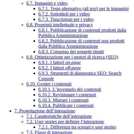
6.7. Immagini e video
6.7.1. Testo alternativo (alt text) per le immagini
6.7.2. Sottotitoli per i video
6.7.3. Trascrizioni per i video
6.8. Proprietà intellettuale e privacy
6.8.1. Pubblicazione di contenuti prodotti dalla
Pubblica Amministrazione
6.8.2. Pubblicazione di contenuti non prodotti
dalla Pubblica Amministrazione
6.8.3. Consenso dei soggetti ritratti
6.9. Ottimizzazione per i motori di ricerca (SEO)
6.9.1. I fattori
on-page
6.9.2. I fattori
off-page
6.9.3. Strumenti di diagnostica SEO: Search
Console
6.10. Gestire i contenuti
6.10.1. L’inventario dei contenuti
6.10.2. Revisionare i contenuti
6.10.3. Migrare i contenuti
6.10.4. Pubblicare i contenuti
7. Progettazione dell’interazione
7.1. Caratteristiche dell’interazione
7.2. User stories per definire l’interazione
7.2.1. Differenza tra scenari e user stories
7.3. Flussi di interazione