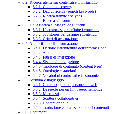
6.2. Ricerca utente sui contenuti e il linguaggio
6.2.1. Content discovery
6.2.2. Dati di ricerca (search keywords)
6.2.3. Ricerca tramite analytics
6.2.4. Ricerca sui forum
6.3. Dalla ricerca ai bisogni degli utenti
6.3.1. User stories per definire i contenuti
6.3.2. Job stories per definire i contenuti
6.3.3. Criteri di accettazione
6.4. Architettura dell’informazione
6.4.1. Definire l’architettura dell’informazione
6.4.2. Alberatura
6.4.3. Flussi di interazione
6.4.4. Sistemi di navigazione
6.4.5. Tipologie di contenuto (content type)
6.4.6. Ontologie e standard
6.4.7. Vocabolari controllati e tassonomie
6.5. Scrittura e linguaggio
6.5.1. Come leggono le persone sul web
6.5.2. Le regole per un linguaggio semplice
6.5.3. Microtesti
6.5.4. Scrittura collaborativa
6.5.5. Content critique
6.5.6. Traduzione e localizzazione dei contenuti
6.6. Documenti