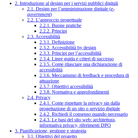
2. Introduzione al design per i servizi pubblici digitali
2.1. Design per l’amministrazione digitale (
e-
government
)
2.2. L’approccio progettuale
2.2.1. Buone pratiche
2.2.2. Principi
2.3. Accessibilità
2.3.1. Definizione
2.3.2. Accessibilità by design
2.3.3. Principi per l’accessibilità
2.3.4. Linee guida e criteri di successo
2.3.5. Come rilasciare una dichiarazione di
accessibilità
2.3.6. Meccanismo di feedback e procedura di
attuazione
2.3.7. Obiettivi accessibilità
2.3.8. Normativa e approfondimenti
2.4. Privacy
2.4.1. Come rispettare la privacy sin dalla
progettazione di un sito o servizio digitale
2.4.2. Richiedi il consenso quando necessario
2.4.3. Le basi del sito web: architettura,
informativa privacy, riferimenti DPO
3. Pianificazione, gestione e strategia
3.1. Obiettivi del progetto