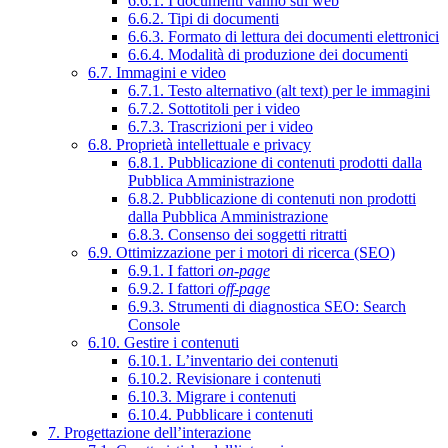
6.6.1. I documenti vanno sul web
6.6.2. Tipi di documenti
6.6.3. Formato di lettura dei documenti elettronici
6.6.4. Modalità di produzione dei documenti
6.7. Immagini e video
6.7.1. Testo alternativo (alt text) per le immagini
6.7.2. Sottotitoli per i video
6.7.3. Trascrizioni per i video
6.8. Proprietà intellettuale e privacy
6.8.1. Pubblicazione di contenuti prodotti dalla
Pubblica Amministrazione
6.8.2. Pubblicazione di contenuti non prodotti
dalla Pubblica Amministrazione
6.8.3. Consenso dei soggetti ritratti
6.9. Ottimizzazione per i motori di ricerca (SEO)
6.9.1. I fattori
on-page
6.9.2. I fattori
off-page
6.9.3. Strumenti di diagnostica SEO: Search
Console
6.10. Gestire i contenuti
6.10.1. L’inventario dei contenuti
6.10.2. Revisionare i contenuti
6.10.3. Migrare i contenuti
6.10.4. Pubblicare i contenuti
7. Progettazione dell’interazione