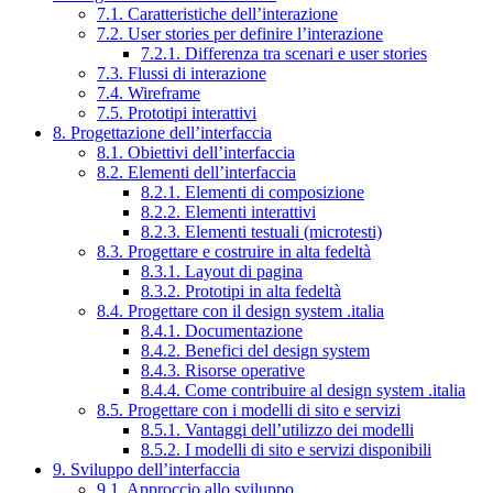
7.1. Caratteristiche dell’interazione
7.2. User stories per definire l’interazione
7.2.1. Differenza tra scenari e user stories
7.3. Flussi di interazione
7.4. Wireframe
7.5. Prototipi interattivi
8. Progettazione dell’interfaccia
8.1. Obiettivi dell’interfaccia
8.2. Elementi dell’interfaccia
8.2.1. Elementi di composizione
8.2.2. Elementi interattivi
8.2.3. Elementi testuali (microtesti)
8.3. Progettare e costruire in alta fedeltà
8.3.1. Layout di pagina
8.3.2. Prototipi in alta fedeltà
8.4. Progettare con il design system .italia
8.4.1. Documentazione
8.4.2. Benefici del design system
8.4.3. Risorse operative
8.4.4. Come contribuire al design system .italia
8.5. Progettare con i modelli di sito e servizi
8.5.1. Vantaggi dell’utilizzo dei modelli
8.5.2. I modelli di sito e servizi disponibili
9. Sviluppo dell’interfaccia
9.1. Approccio allo sviluppo