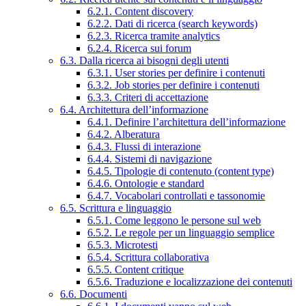
6.2.1. Content discovery
6.2.2. Dati di ricerca (search keywords)
6.2.3. Ricerca tramite analytics
6.2.4. Ricerca sui forum
6.3. Dalla ricerca ai bisogni degli utenti
6.3.1. User stories per definire i contenuti
6.3.2. Job stories per definire i contenuti
6.3.3. Criteri di accettazione
6.4. Architettura dell’informazione
6.4.1. Definire l’architettura dell’informazione
6.4.2. Alberatura
6.4.3. Flussi di interazione
6.4.4. Sistemi di navigazione
6.4.5. Tipologie di contenuto (content type)
6.4.6. Ontologie e standard
6.4.7. Vocabolari controllati e tassonomie
6.5. Scrittura e linguaggio
6.5.1. Come leggono le persone sul web
6.5.2. Le regole per un linguaggio semplice
6.5.3. Microtesti
6.5.4. Scrittura collaborativa
6.5.5. Content critique
6.5.6. Traduzione e localizzazione dei contenuti
6.6. Documenti