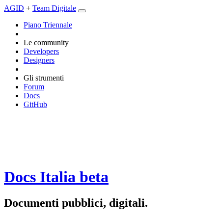
AGID
+
Team Digitale
Piano Triennale
Le community
Developers
Designers
Gli strumenti
Forum
Docs
GitHub
Docs Italia
beta
Documenti pubblici, digitali.