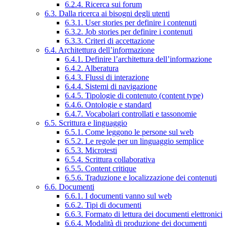
6.2.4. Ricerca sui forum
6.3. Dalla ricerca ai bisogni degli utenti
6.3.1. User stories per definire i contenuti
6.3.2. Job stories per definire i contenuti
6.3.3. Criteri di accettazione
6.4. Architettura dell’informazione
6.4.1. Definire l’architettura dell’informazione
6.4.2. Alberatura
6.4.3. Flussi di interazione
6.4.4. Sistemi di navigazione
6.4.5. Tipologie di contenuto (content type)
6.4.6. Ontologie e standard
6.4.7. Vocabolari controllati e tassonomie
6.5. Scrittura e linguaggio
6.5.1. Come leggono le persone sul web
6.5.2. Le regole per un linguaggio semplice
6.5.3. Microtesti
6.5.4. Scrittura collaborativa
6.5.5. Content critique
6.5.6. Traduzione e localizzazione dei contenuti
6.6. Documenti
6.6.1. I documenti vanno sul web
6.6.2. Tipi di documenti
6.6.3. Formato di lettura dei documenti elettronici
6.6.4. Modalità di produzione dei documenti