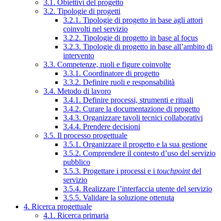
3.1. Obiettivi del progetto
3.2. Tipologie di progetti
3.2.1. Tipologie di progetto in base agli attori
coinvolti nel servizio
3.2.2. Tipologie di progetto in base al focus
3.2.3. Tipologie di progetto in base all’ambito di
intervento
3.3. Competenze, ruoli e figure coinvolte
3.3.1. Coordinatore di progetto
3.3.2. Definire ruoli e responsabilità
3.4. Metodo di lavoro
3.4.1. Definire processi, strumenti e rituali
3.4.2. Curare la documentazione di progetto
3.4.3. Organizzare tavoli tecnici collaborativi
3.4.4. Prendere decisioni
3.5. Il processo progettuale
3.5.1. Organizzare il progetto e la sua gestione
3.5.2. Comprendere il contesto d’uso del servizio
pubblico
3.5.3. Progettare i processi e i
touchpoint
del
servizio
3.5.4. Realizzare l’interfaccia utente del servizio
3.5.5. Validare la soluzione ottenuta
4. Ricerca progettuale
4.1. Ricerca primaria