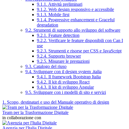
9.1.1. Attività preliminari
9.1.2. Web design responsivo e accessibile
9.1.3. Mobile first
9.1.4. Progressive enhancement e Graceful
degradation
9.2. Strumenti di supporto allo sviluppo del software
9.2.1. Feature detection
9.2.2. Verificare le feature disponibili con Can I
use
9.2.3. Strumenti e risorse per CSS e JavaScript
9.2.4. Supporto browser
9.2.5. Misurare le prestazioni
9.3. Catalogo del riuso
9.4. Sviluppare con il design system .italia
9.4.1. Il framework Bootstrap Italia
9.4.2. Il kit di sviluppo React
9.4.3. Il kit di sviluppo Angular
9.5. Sviluppare con i modelli di sito e servizi
1. Scopo, destinatari e uso del Manuale operativo di design
Team per la Trasformazione Digitale
in collaborazione con
Agenzia per l'Italia Digitale