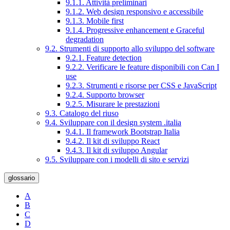
9.1.1. Attività preliminari
9.1.2. Web design responsivo e accessibile
9.1.3. Mobile first
9.1.4. Progressive enhancement e Graceful
degradation
9.2. Strumenti di supporto allo sviluppo del software
9.2.1. Feature detection
9.2.2. Verificare le feature disponibili con Can I
use
9.2.3. Strumenti e risorse per CSS e JavaScript
9.2.4. Supporto browser
9.2.5. Misurare le prestazioni
9.3. Catalogo del riuso
9.4. Sviluppare con il design system .italia
9.4.1. Il framework Bootstrap Italia
9.4.2. Il kit di sviluppo React
9.4.3. Il kit di sviluppo Angular
9.5. Sviluppare con i modelli di sito e servizi
glossario
A
B
C
D