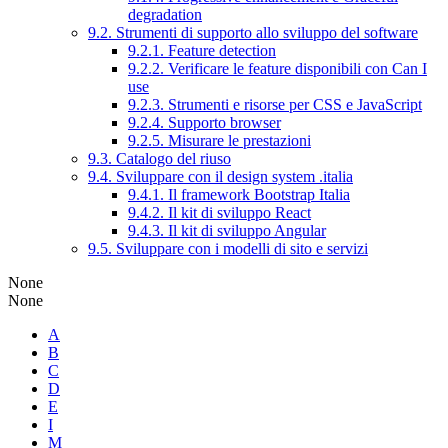
degradation
9.2. Strumenti di supporto allo sviluppo del software
9.2.1. Feature detection
9.2.2. Verificare le feature disponibili con Can I
use
9.2.3. Strumenti e risorse per CSS e JavaScript
9.2.4. Supporto browser
9.2.5. Misurare le prestazioni
9.3. Catalogo del riuso
9.4. Sviluppare con il design system .italia
9.4.1. Il framework Bootstrap Italia
9.4.2. Il kit di sviluppo React
9.4.3. Il kit di sviluppo Angular
9.5. Sviluppare con i modelli di sito e servizi
None
None
A
B
C
D
E
I
M