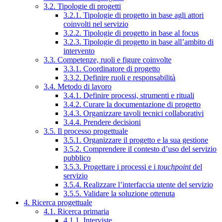
3.2. Tipologie di progetti
3.2.1. Tipologie di progetto in base agli attori
coinvolti nel servizio
3.2.2. Tipologie di progetto in base al focus
3.2.3. Tipologie di progetto in base all’ambito di
intervento
3.3. Competenze, ruoli e figure coinvolte
3.3.1. Coordinatore di progetto
3.3.2. Definire ruoli e responsabilità
3.4. Metodo di lavoro
3.4.1. Definire processi, strumenti e rituali
3.4.2. Curare la documentazione di progetto
3.4.3. Organizzare tavoli tecnici collaborativi
3.4.4. Prendere decisioni
3.5. Il processo progettuale
3.5.1. Organizzare il progetto e la sua gestione
3.5.2. Comprendere il contesto d’uso del servizio
pubblico
3.5.3. Progettare i processi e i
touchpoint
del
servizio
3.5.4. Realizzare l’interfaccia utente del servizio
3.5.5. Validare la soluzione ottenuta
4. Ricerca progettuale
4.1. Ricerca primaria
4.1.1. Interviste