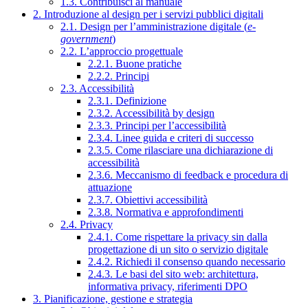
1.3. Contribuisci al manuale
2. Introduzione al design per i servizi pubblici digitali
2.1. Design per l’amministrazione digitale (
e-
government
)
2.2. L’approccio progettuale
2.2.1. Buone pratiche
2.2.2. Principi
2.3. Accessibilità
2.3.1. Definizione
2.3.2. Accessibilità by design
2.3.3. Principi per l’accessibilità
2.3.4. Linee guida e criteri di successo
2.3.5. Come rilasciare una dichiarazione di
accessibilità
2.3.6. Meccanismo di feedback e procedura di
attuazione
2.3.7. Obiettivi accessibilità
2.3.8. Normativa e approfondimenti
2.4. Privacy
2.4.1. Come rispettare la privacy sin dalla
progettazione di un sito o servizio digitale
2.4.2. Richiedi il consenso quando necessario
2.4.3. Le basi del sito web: architettura,
informativa privacy, riferimenti DPO
3. Pianificazione, gestione e strategia