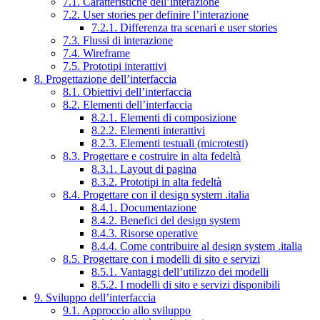
7.1. Caratteristiche dell’interazione
7.2. User stories per definire l’interazione
7.2.1. Differenza tra scenari e user stories
7.3. Flussi di interazione
7.4. Wireframe
7.5. Prototipi interattivi
8. Progettazione dell’interfaccia
8.1. Obiettivi dell’interfaccia
8.2. Elementi dell’interfaccia
8.2.1. Elementi di composizione
8.2.2. Elementi interattivi
8.2.3. Elementi testuali (microtesti)
8.3. Progettare e costruire in alta fedeltà
8.3.1. Layout di pagina
8.3.2. Prototipi in alta fedeltà
8.4. Progettare con il design system .italia
8.4.1. Documentazione
8.4.2. Benefici del design system
8.4.3. Risorse operative
8.4.4. Come contribuire al design system .italia
8.5. Progettare con i modelli di sito e servizi
8.5.1. Vantaggi dell’utilizzo dei modelli
8.5.2. I modelli di sito e servizi disponibili
9. Sviluppo dell’interfaccia
9.1. Approccio allo sviluppo