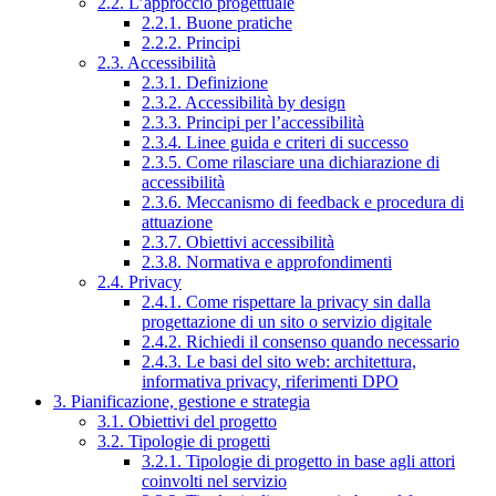
2.2. L’approccio progettuale
2.2.1. Buone pratiche
2.2.2. Principi
2.3. Accessibilità
2.3.1. Definizione
2.3.2. Accessibilità by design
2.3.3. Principi per l’accessibilità
2.3.4. Linee guida e criteri di successo
2.3.5. Come rilasciare una dichiarazione di
accessibilità
2.3.6. Meccanismo di feedback e procedura di
attuazione
2.3.7. Obiettivi accessibilità
2.3.8. Normativa e approfondimenti
2.4. Privacy
2.4.1. Come rispettare la privacy sin dalla
progettazione di un sito o servizio digitale
2.4.2. Richiedi il consenso quando necessario
2.4.3. Le basi del sito web: architettura,
informativa privacy, riferimenti DPO
3. Pianificazione, gestione e strategia
3.1. Obiettivi del progetto
3.2. Tipologie di progetti
3.2.1. Tipologie di progetto in base agli attori
coinvolti nel servizio