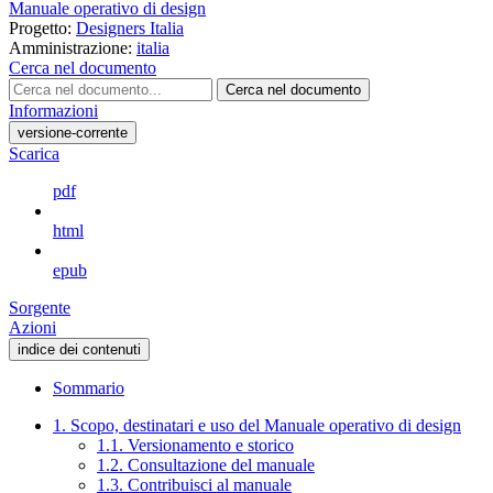
Manuale operativo di design
Progetto:
Designers Italia
Amministrazione:
italia
Cerca nel documento
Cerca nel documento
Informazioni
versione-corrente
Scarica
pdf
html
epub
Sorgente
Azioni
indice dei contenuti
Sommario
1. Scopo, destinatari e uso del Manuale operativo di design
1.1. Versionamento e storico
1.2. Consultazione del manuale
1.3. Contribuisci al manuale