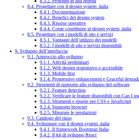
8.3.2. Prototipi in alta fedeltà
8.4. Progettare con il design system .italia
8.4.1. Documentazione
8.4.2. Benefici del design system
8.4.3. Risorse operative
8.4.4. Come contribuire al design system .italia
8.5. Progettare con i modelli di sito e servizi
8.5.1. Vantaggi dell’utilizzo dei modelli
8.5.2. I modelli di sito e servizi disponibili
9. Sviluppo dell’interfaccia
9.1. Approccio allo sviluppo
9.1.1. Attività preliminari
9.1.2. Web design responsivo e accessibile
9.1.3. Mobile first
9.1.4. Progressive enhancement e Graceful degrad
9.2. Strumenti di supporto allo sviluppo del software
9.2.1. Feature detection
9.2.2. Verificare le feature disponibili con Can I us
9.2.3. Strumenti e risorse per CSS e JavaScript
9.2.4. Supporto browser
9.2.5. Misurare le prestazioni
9.3. Catalogo del riuso
9.4. Sviluppare con il design system .italia
9.4.1. Il framework Bootstrap Italia
9.4.2. Il kit di sviluppo React