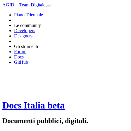
AGID
+
Team Digitale
Piano Triennale
Le community
Developers
Designers
Gli strumenti
Forum
Docs
GitHub
Docs Italia
beta
Documenti pubblici, digitali.