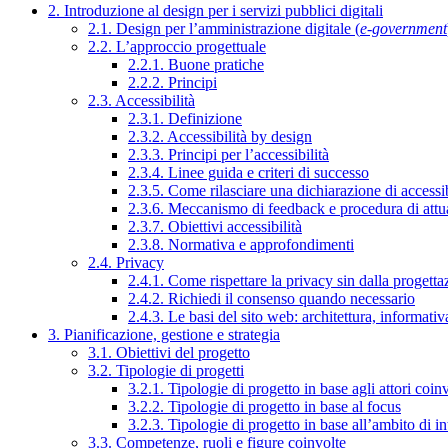
2. Introduzione al design per i servizi pubblici digitali
2.1. Design per l’amministrazione digitale (
e-government
2.2. L’approccio progettuale
2.2.1. Buone pratiche
2.2.2. Principi
2.3. Accessibilità
2.3.1. Definizione
2.3.2. Accessibilità by design
2.3.3. Principi per l’accessibilità
2.3.4. Linee guida e criteri di successo
2.3.5. Come rilasciare una dichiarazione di accessib
2.3.6. Meccanismo di feedback e procedura di attu
2.3.7. Obiettivi accessibilità
2.3.8. Normativa e approfondimenti
2.4. Privacy
2.4.1. Come rispettare la privacy sin dalla progettaz
2.4.2. Richiedi il consenso quando necessario
2.4.3. Le basi del sito web: architettura, informati
3. Pianificazione, gestione e strategia
3.1. Obiettivi del progetto
3.2. Tipologie di progetti
3.2.1. Tipologie di progetto in base agli attori coinv
3.2.2. Tipologie di progetto in base al focus
3.2.3. Tipologie di progetto in base all’ambito di i
3.3. Competenze, ruoli e figure coinvolte