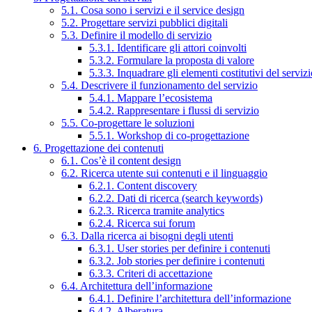
5.1. Cosa sono i servizi e il service design
5.2. Progettare servizi pubblici digitali
5.3. Definire il modello di servizio
5.3.1. Identificare gli attori coinvolti
5.3.2. Formulare la proposta di valore
5.3.3. Inquadrare gli elementi costitutivi del serviz
5.4. Descrivere il funzionamento del servizio
5.4.1. Mappare l’ecosistema
5.4.2. Rappresentare i flussi di servizio
5.5. Co-progettare le soluzioni
5.5.1. Workshop di co-progettazione
6. Progettazione dei contenuti
6.1. Cos’è il content design
6.2. Ricerca utente sui contenuti e il linguaggio
6.2.1. Content discovery
6.2.2. Dati di ricerca (search keywords)
6.2.3. Ricerca tramite analytics
6.2.4. Ricerca sui forum
6.3. Dalla ricerca ai bisogni degli utenti
6.3.1. User stories per definire i contenuti
6.3.2. Job stories per definire i contenuti
6.3.3. Criteri di accettazione
6.4. Architettura dell’informazione
6.4.1. Definire l’architettura dell’informazione
6.4.2. Alberatura