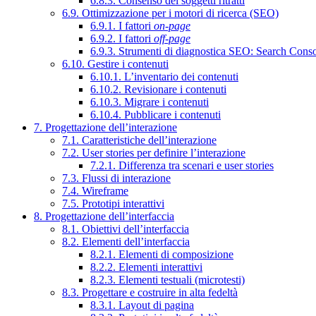
6.8.3. Consenso dei soggetti ritratti
6.9. Ottimizzazione per i motori di ricerca (SEO)
6.9.1. I fattori
on-page
6.9.2. I fattori
off-page
6.9.3. Strumenti di diagnostica SEO: Search Cons
6.10. Gestire i contenuti
6.10.1. L’inventario dei contenuti
6.10.2. Revisionare i contenuti
6.10.3. Migrare i contenuti
6.10.4. Pubblicare i contenuti
7. Progettazione dell’interazione
7.1. Caratteristiche dell’interazione
7.2. User stories per definire l’interazione
7.2.1. Differenza tra scenari e user stories
7.3. Flussi di interazione
7.4. Wireframe
7.5. Prototipi interattivi
8. Progettazione dell’interfaccia
8.1. Obiettivi dell’interfaccia
8.2. Elementi dell’interfaccia
8.2.1. Elementi di composizione
8.2.2. Elementi interattivi
8.2.3. Elementi testuali (microtesti)
8.3. Progettare e costruire in alta fedeltà
8.3.1. Layout di pagina