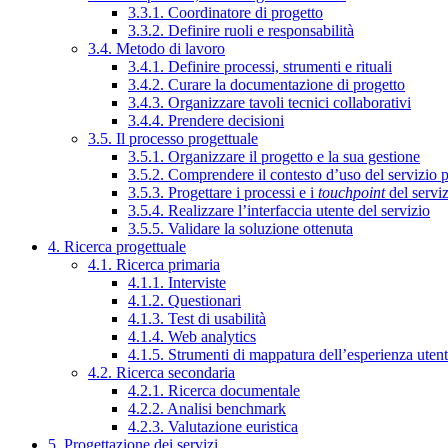
3.3.1. Coordinatore di progetto
3.3.2. Definire ruoli e responsabilità
3.4. Metodo di lavoro
3.4.1. Definire processi, strumenti e rituali
3.4.2. Curare la documentazione di progetto
3.4.3. Organizzare tavoli tecnici collaborativi
3.4.4. Prendere decisioni
3.5. Il processo progettuale
3.5.1. Organizzare il progetto e la sua gestione
3.5.2. Comprendere il contesto d’uso del servizio 
3.5.3. Progettare i processi e i
touchpoint
del servi
3.5.4. Realizzare l’interfaccia utente del servizio
3.5.5. Validare la soluzione ottenuta
4. Ricerca progettuale
4.1. Ricerca primaria
4.1.1. Interviste
4.1.2. Questionari
4.1.3. Test di usabilità
4.1.4. Web analytics
4.1.5. Strumenti di mappatura dell’esperienza uten
4.2. Ricerca secondaria
4.2.1. Ricerca documentale
4.2.2. Analisi benchmark
4.2.3. Valutazione euristica
5. Progettazione dei servizi