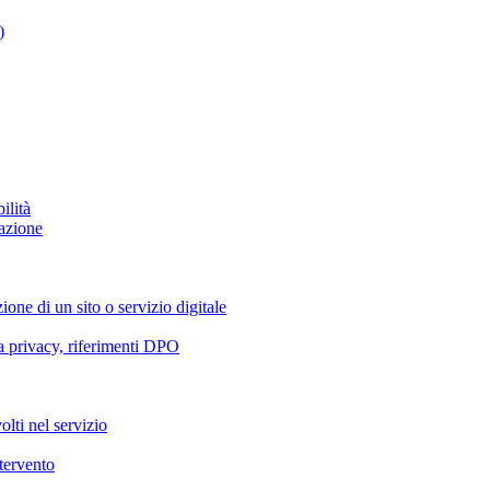
)
ilità
azione
ione di un sito o servizio digitale
va privacy, riferimenti DPO
olti nel servizio
ntervento