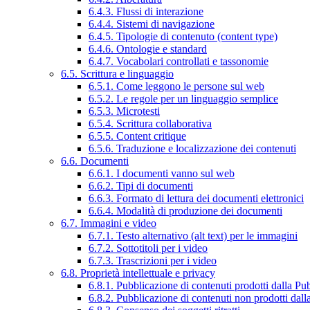
6.4.3. Flussi di interazione
6.4.4. Sistemi di navigazione
6.4.5. Tipologie di contenuto (content type)
6.4.6. Ontologie e standard
6.4.7. Vocabolari controllati e tassonomie
6.5. Scrittura e linguaggio
6.5.1. Come leggono le persone sul web
6.5.2. Le regole per un linguaggio semplice
6.5.3. Microtesti
6.5.4. Scrittura collaborativa
6.5.5. Content critique
6.5.6. Traduzione e localizzazione dei contenuti
6.6. Documenti
6.6.1. I documenti vanno sul web
6.6.2. Tipi di documenti
6.6.3. Formato di lettura dei documenti elettronici
6.6.4. Modalità di produzione dei documenti
6.7. Immagini e video
6.7.1. Testo alternativo (alt text) per le immagini
6.7.2. Sottotitoli per i video
6.7.3. Trascrizioni per i video
6.8. Proprietà intellettuale e privacy
6.8.1. Pubblicazione di contenuti prodotti dalla P
6.8.2. Pubblicazione di contenuti non prodotti dal