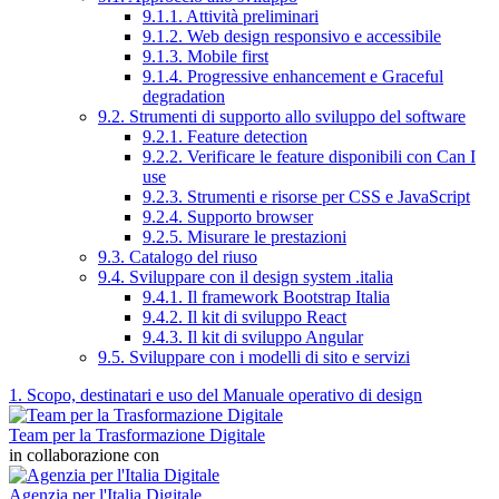
9.1.1. Attività preliminari
9.1.2. Web design responsivo e accessibile
9.1.3. Mobile first
9.1.4. Progressive enhancement e Graceful
degradation
9.2. Strumenti di supporto allo sviluppo del software
9.2.1. Feature detection
9.2.2. Verificare le feature disponibili con Can I
use
9.2.3. Strumenti e risorse per CSS e JavaScript
9.2.4. Supporto browser
9.2.5. Misurare le prestazioni
9.3. Catalogo del riuso
9.4. Sviluppare con il design system .italia
9.4.1. Il framework Bootstrap Italia
9.4.2. Il kit di sviluppo React
9.4.3. Il kit di sviluppo Angular
9.5. Sviluppare con i modelli di sito e servizi
1. Scopo, destinatari e uso del Manuale operativo di design
Team per la Trasformazione Digitale
in collaborazione con
Agenzia per l'Italia Digitale