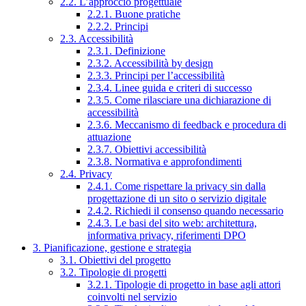
2.2. L’approccio progettuale
2.2.1. Buone pratiche
2.2.2. Principi
2.3. Accessibilità
2.3.1. Definizione
2.3.2. Accessibilità by design
2.3.3. Principi per l’accessibilità
2.3.4. Linee guida e criteri di successo
2.3.5. Come rilasciare una dichiarazione di
accessibilità
2.3.6. Meccanismo di feedback e procedura di
attuazione
2.3.7. Obiettivi accessibilità
2.3.8. Normativa e approfondimenti
2.4. Privacy
2.4.1. Come rispettare la privacy sin dalla
progettazione di un sito o servizio digitale
2.4.2. Richiedi il consenso quando necessario
2.4.3. Le basi del sito web: architettura,
informativa privacy, riferimenti DPO
3. Pianificazione, gestione e strategia
3.1. Obiettivi del progetto
3.2. Tipologie di progetti
3.2.1. Tipologie di progetto in base agli attori
coinvolti nel servizio