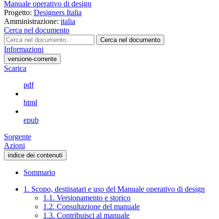
Manuale operativo di design
Progetto:
Designers Italia
Amministrazione:
italia
Cerca nel documento
Cerca nel documento
Informazioni
versione-corrente
Scarica
pdf
html
epub
Sorgente
Azioni
indice dei contenuti
Sommario
1. Scopo, destinatari e uso del Manuale operativo di design
1.1. Versionamento e storico
1.2. Consultazione del manuale
1.3. Contribuisci al manuale