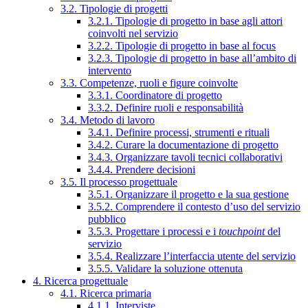
3.2. Tipologie di progetti
3.2.1. Tipologie di progetto in base agli attori
coinvolti nel servizio
3.2.2. Tipologie di progetto in base al focus
3.2.3. Tipologie di progetto in base all’ambito di
intervento
3.3. Competenze, ruoli e figure coinvolte
3.3.1. Coordinatore di progetto
3.3.2. Definire ruoli e responsabilità
3.4. Metodo di lavoro
3.4.1. Definire processi, strumenti e rituali
3.4.2. Curare la documentazione di progetto
3.4.3. Organizzare tavoli tecnici collaborativi
3.4.4. Prendere decisioni
3.5. Il processo progettuale
3.5.1. Organizzare il progetto e la sua gestione
3.5.2. Comprendere il contesto d’uso del servizio
pubblico
3.5.3. Progettare i processi e i
touchpoint
del
servizio
3.5.4. Realizzare l’interfaccia utente del servizio
3.5.5. Validare la soluzione ottenuta
4. Ricerca progettuale
4.1. Ricerca primaria
4.1.1. Interviste