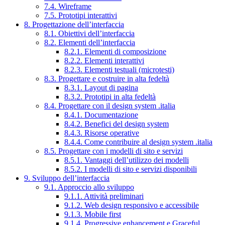
7.4. Wireframe
7.5. Prototipi interattivi
8. Progettazione dell’interfaccia
8.1. Obiettivi dell’interfaccia
8.2. Elementi dell’interfaccia
8.2.1. Elementi di composizione
8.2.2. Elementi interattivi
8.2.3. Elementi testuali (microtesti)
8.3. Progettare e costruire in alta fedeltà
8.3.1. Layout di pagina
8.3.2. Prototipi in alta fedeltà
8.4. Progettare con il design system .italia
8.4.1. Documentazione
8.4.2. Benefici del design system
8.4.3. Risorse operative
8.4.4. Come contribuire al design system .italia
8.5. Progettare con i modelli di sito e servizi
8.5.1. Vantaggi dell’utilizzo dei modelli
8.5.2. I modelli di sito e servizi disponibili
9. Sviluppo dell’interfaccia
9.1. Approccio allo sviluppo
9.1.1. Attività preliminari
9.1.2. Web design responsivo e accessibile
9.1.3. Mobile first
9.1.4. Progressive enhancement e Graceful