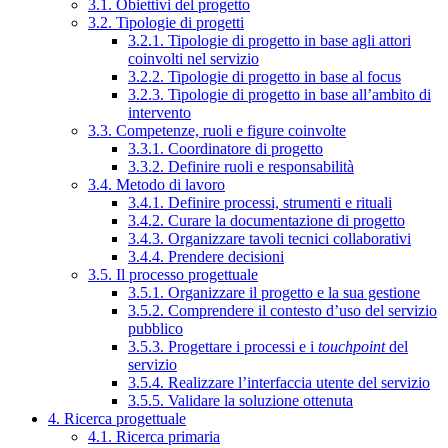
3.1. Obiettivi del progetto
3.2. Tipologie di progetti
3.2.1. Tipologie di progetto in base agli attori
coinvolti nel servizio
3.2.2. Tipologie di progetto in base al focus
3.2.3. Tipologie di progetto in base all’ambito di
intervento
3.3. Competenze, ruoli e figure coinvolte
3.3.1. Coordinatore di progetto
3.3.2. Definire ruoli e responsabilità
3.4. Metodo di lavoro
3.4.1. Definire processi, strumenti e rituali
3.4.2. Curare la documentazione di progetto
3.4.3. Organizzare tavoli tecnici collaborativi
3.4.4. Prendere decisioni
3.5. Il processo progettuale
3.5.1. Organizzare il progetto e la sua gestione
3.5.2. Comprendere il contesto d’uso del servizio
pubblico
3.5.3. Progettare i processi e i
touchpoint
del
servizio
3.5.4. Realizzare l’interfaccia utente del servizio
3.5.5. Validare la soluzione ottenuta
4. Ricerca progettuale
4.1. Ricerca primaria