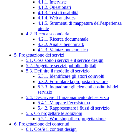
4.1.1. Interviste
4.1.2. Questionari
4.1.3. Test di usabilità
4.1.4. Web analytics
4.1.5. Strumenti di mappatura dell’esperienza
utente
4.2. Ricerca secondaria
4.2.1. Ricerca documentale
4.2.2. Analisi benchmark
4.2.3. Valutazione euristica
5. Progettazione dei servizi
5.1. Cosa sono i servizi e il service design
5.2. Progettare servizi pubblici digitali
5.3. Definire il modello di servizio
5.3.1. Identificare gli attori coinvolti
5.3.2. Formulare la proposta di valore
5.3.3. Inquadrare gli elementi costitutivi del
servizio
5.4. Descrivere il funzionamento del servizio
5.4.1. Mappare l’ecosistema
5.4.2. Rappresentare i flussi di servizio
5.5. Co-progettare le soluzioni
5.5.1. Workshop di co-progettazione
6. Progettazione dei contenuti
6.1. Cos’è il content design