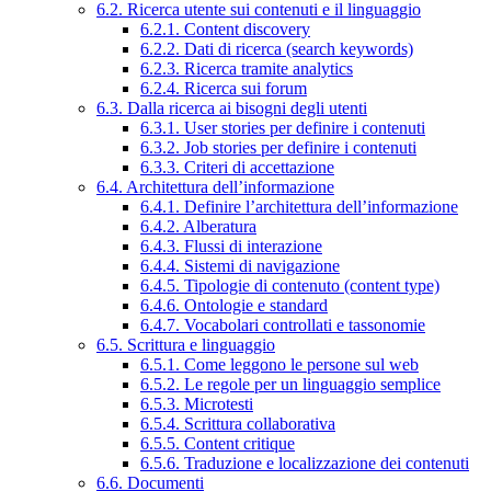
6.2. Ricerca utente sui contenuti e il linguaggio
6.2.1. Content discovery
6.2.2. Dati di ricerca (search keywords)
6.2.3. Ricerca tramite analytics
6.2.4. Ricerca sui forum
6.3. Dalla ricerca ai bisogni degli utenti
6.3.1. User stories per definire i contenuti
6.3.2. Job stories per definire i contenuti
6.3.3. Criteri di accettazione
6.4. Architettura dell’informazione
6.4.1. Definire l’architettura dell’informazione
6.4.2. Alberatura
6.4.3. Flussi di interazione
6.4.4. Sistemi di navigazione
6.4.5. Tipologie di contenuto (content type)
6.4.6. Ontologie e standard
6.4.7. Vocabolari controllati e tassonomie
6.5. Scrittura e linguaggio
6.5.1. Come leggono le persone sul web
6.5.2. Le regole per un linguaggio semplice
6.5.3. Microtesti
6.5.4. Scrittura collaborativa
6.5.5. Content critique
6.5.6. Traduzione e localizzazione dei contenuti
6.6. Documenti