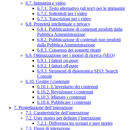
6.7. Immagini e video
6.7.1. Testo alternativo (alt text) per le immagini
6.7.2. Sottotitoli per i video
6.7.3. Trascrizioni per i video
6.8. Proprietà intellettuale e privacy
6.8.1. Pubblicazione di contenuti prodotti dalla
Pubblica Amministrazione
6.8.2. Pubblicazione di contenuti non prodotti
dalla Pubblica Amministrazione
6.8.3. Consenso dei soggetti ritratti
6.9. Ottimizzazione per i motori di ricerca (SEO)
6.9.1. I fattori
on-page
6.9.2. I fattori
off-page
6.9.3. Strumenti di diagnostica SEO: Search
Console
6.10. Gestire i contenuti
6.10.1. L’inventario dei contenuti
6.10.2. Revisionare i contenuti
6.10.3. Migrare i contenuti
6.10.4. Pubblicare i contenuti
7. Progettazione dell’interazione
7.1. Caratteristiche dell’interazione
7.2. User stories per definire l’interazione
7.2.1. Differenza tra scenari e user stories
7.3. Flussi di interazione