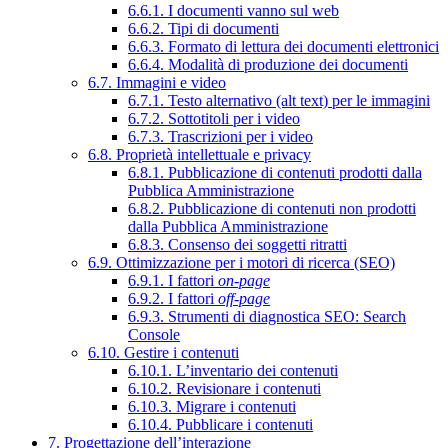
6.6.1. I documenti vanno sul web
6.6.2. Tipi di documenti
6.6.3. Formato di lettura dei documenti elettronici
6.6.4. Modalità di produzione dei documenti
6.7. Immagini e video
6.7.1. Testo alternativo (alt text) per le immagini
6.7.2. Sottotitoli per i video
6.7.3. Trascrizioni per i video
6.8. Proprietà intellettuale e privacy
6.8.1. Pubblicazione di contenuti prodotti dalla
Pubblica Amministrazione
6.8.2. Pubblicazione di contenuti non prodotti
dalla Pubblica Amministrazione
6.8.3. Consenso dei soggetti ritratti
6.9. Ottimizzazione per i motori di ricerca (SEO)
6.9.1. I fattori
on-page
6.9.2. I fattori
off-page
6.9.3. Strumenti di diagnostica SEO: Search
Console
6.10. Gestire i contenuti
6.10.1. L’inventario dei contenuti
6.10.2. Revisionare i contenuti
6.10.3. Migrare i contenuti
6.10.4. Pubblicare i contenuti
7. Progettazione dell’interazione