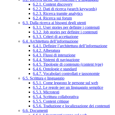
6.2.1. Content discovery
6.2.2. Dati di ricerca (search keywords)
6.2.3. Ricerca tramite analytics
6.2.4. Ricerca sui forum
6.3. Dalla ricerca ai bisogni degli utenti
6.3.1. User stories per definire i contenuti
6.3.2. Job stories per definire i contenuti
6.3.3. Criteri di accettazione
6.4. Architettura dell’informazione
6.4.1. Definire l’architettura dell’informazione
6.4.2. Alberatura
6.4.3. Flussi di interazione
6.4.4. Sistemi di navigazione
6.4.5. Tipologie di contenuto (content type)
6.4.6. Ontologie e standard
6.4.7. Vocabolari controllati e tassonomie
6.5. Scrittura e linguaggio
6.5.1. Come leggono le persone sul web
6.5.2. Le regole per un linguaggio semplice
6.5.3. Microtesti
6.5.4. Scrittura collaborativa
6.5.5. Content critique
6.5.6. Traduzione e localizzazione dei contenuti
6.6. Documenti