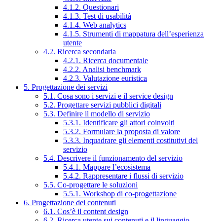
4.1.2. Questionari
4.1.3. Test di usabilità
4.1.4. Web analytics
4.1.5. Strumenti di mappatura dell’esperienza
utente
4.2. Ricerca secondaria
4.2.1. Ricerca documentale
4.2.2. Analisi benchmark
4.2.3. Valutazione euristica
5. Progettazione dei servizi
5.1. Cosa sono i servizi e il service design
5.2. Progettare servizi pubblici digitali
5.3. Definire il modello di servizio
5.3.1. Identificare gli attori coinvolti
5.3.2. Formulare la proposta di valore
5.3.3. Inquadrare gli elementi costitutivi del
servizio
5.4. Descrivere il funzionamento del servizio
5.4.1. Mappare l’ecosistema
5.4.2. Rappresentare i flussi di servizio
5.5. Co-progettare le soluzioni
5.5.1. Workshop di co-progettazione
6. Progettazione dei contenuti
6.1. Cos’è il content design
6.2. Ricerca utente sui contenuti e il linguaggio