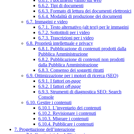
6.6.1. I documenti vanno sul web
6.6.2. Tipi di documenti
6.6.3. Formato di lettura dei documenti elettronici
6.6.4. Modalità di produzione dei documenti
6.7. Immagini e video
6.7.1. Testo alternativo (alt text) per le immagini
6.7.2. Sottotitoli per i video
6.7.3. Trascrizioni per i video
6.8. Proprietà intellettuale e privacy
6.8.1. Pubblicazione di contenuti prodotti dalla
Pubblica Amministrazione
6.8.2. Pubblicazione di contenuti non prodotti
dalla Pubblica Amministrazione
6.8.3. Consenso dei soggetti ritratti
6.9. Ottimizzazione per i motori di ricerca (SEO)
6.9.1. I fattori
on-page
6.9.2. I fattori
off-page
6.9.3. Strumenti di diagnostica SEO: Search
Console
6.10. Gestire i contenuti
6.10.1. L’inventario dei contenuti
6.10.2. Revisionare i contenuti
6.10.3. Migrare i contenuti
6.10.4. Pubblicare i contenuti
7. Progettazione dell’interazione