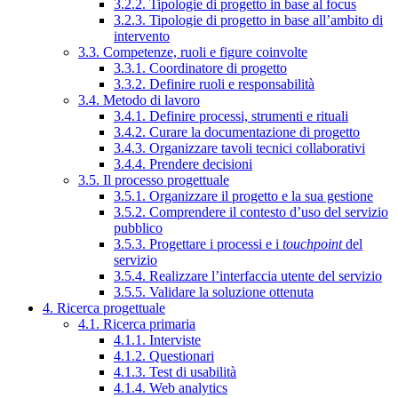
3.2.2. Tipologie di progetto in base al focus
3.2.3. Tipologie di progetto in base all’ambito di
intervento
3.3. Competenze, ruoli e figure coinvolte
3.3.1. Coordinatore di progetto
3.3.2. Definire ruoli e responsabilità
3.4. Metodo di lavoro
3.4.1. Definire processi, strumenti e rituali
3.4.2. Curare la documentazione di progetto
3.4.3. Organizzare tavoli tecnici collaborativi
3.4.4. Prendere decisioni
3.5. Il processo progettuale
3.5.1. Organizzare il progetto e la sua gestione
3.5.2. Comprendere il contesto d’uso del servizio
pubblico
3.5.3. Progettare i processi e i
touchpoint
del
servizio
3.5.4. Realizzare l’interfaccia utente del servizio
3.5.5. Validare la soluzione ottenuta
4. Ricerca progettuale
4.1. Ricerca primaria
4.1.1. Interviste
4.1.2. Questionari
4.1.3. Test di usabilità
4.1.4. Web analytics