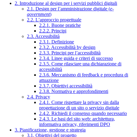
2. Introduzione al design per i servizi pubblici digitali
2.1. Design per l’amministrazione digitale (
e-
government
)
2.2. L’approccio progettuale
2.2.1. Buone pratiche
2.2.2. Principi
2.3. Accessibilità
2.3.1. Definizione
2.3.2. Accessibilità by design
2.3.3. Principi per l’accessibilità
2.3.4. Linee guida e criteri di successo
2.3.5. Come rilasciare una dichiarazione di
accessibilità
2.3.6. Meccanismo di feedback e procedura di
attuazione
2.3.7. Obiettivi accessibilità
2.3.8. Normativa e approfondimenti
2.4. Privacy
2.4.1. Come rispettare la privacy sin dalla
progettazione di un sito o servizio digitale
2.4.2. Richiedi il consenso quando necessario
2.4.3. Le basi del sito web: architettura,
informativa privacy, riferimenti DPO
3. Pianificazione, gestione e strategia
3.1. Obiettivi del progetto