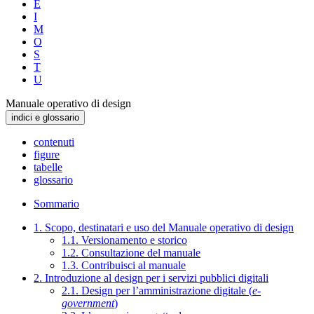
E
I
M
O
S
T
U
Manuale operativo di design
indici e glossario
contenuti
figure
tabelle
glossario
Sommario
1. Scopo, destinatari e uso del Manuale operativo di design
1.1. Versionamento e storico
1.2. Consultazione del manuale
1.3. Contribuisci al manuale
2. Introduzione al design per i servizi pubblici digitali
2.1. Design per l’amministrazione digitale (
e-
government
)