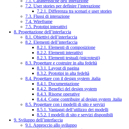
7.1. Caratteristiche dell’interazione
7.2. User stories per definire l’interazione
7.2.1. Differenza tra scenari e user stories
7.3. Flussi di interazione
7.4. Wireframe
7.5. Prototipi interattivi
8. Progettazione dell’interfaccia
8.1. Obiettivi dell’interfaccia
8.2. Elementi dell’interfaccia
8.2.1. Elementi di composizione
8.2.2. Elementi interattivi
8.2.3. Elementi testuali (microtesti)
8.3. Progettare e costruire in alta fedeltà
8.3.1. Layout di pagina
8.3.2. Prototipi in alta fedeltà
8.4. Progettare con il design system .italia
8.4.1. Documentazione
8.4.2. Benefici del design system
8.4.3. Risorse operative
8.4.4. Come contribuire al design system .italia
8.5. Progettare con i modelli di sito e servizi
8.5.1. Vantaggi dell’utilizzo dei modelli
8.5.2. I modelli di sito e servizi disponibili
9. Sviluppo dell’interfaccia
9.1. Approccio allo sviluppo