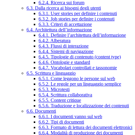
6.2.4. Ricerca sui forum
6.3. Dalla ricerca ai bisogni degli utenti
6.3.1. User stories per definire i contenuti
6.3.2. Job stories per definire i contenuti
6.3.3. Criteri di accettazione
6.4. Architettura dell’informazione
6.4.1. Definire l’architettura dell’informazione
6.4.2. Alberatura
6.4.3. Flussi di interazione
6.4.4. Sistemi di navigazione
6.4.5. Tipologie di contenuto (content type)
6.4.6. Ontologie e standard
6.4.7. Vocabolari controllati e tassonomie
6.5. Scrittura e linguaggio
6.5.1. Come leggono le persone sul web
6.5.2. Le regole per un linguaggio semplice
6.5.3. Microtesti
6.5.4. Scrittura collaborativa
6.5.5. Content critique
6.5.6. Traduzione e localizzazione dei contenuti
6.6. Documenti
6.6.1. I documenti vanno sul web
6.6.2. Tipi di documenti
6.6.3. Formato di lettura dei documenti elettronici
6.6.4. Modalità di produzione dei documenti