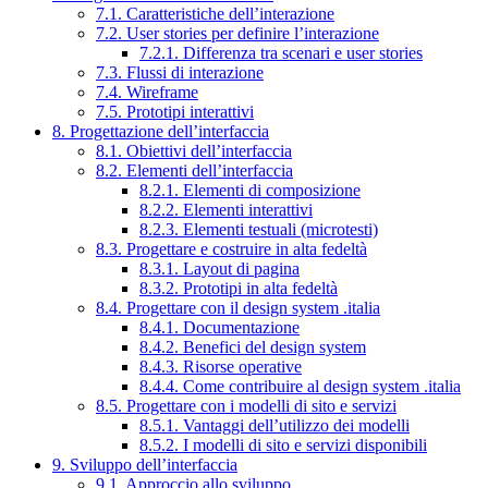
7.1. Caratteristiche dell’interazione
7.2. User stories per definire l’interazione
7.2.1. Differenza tra scenari e user stories
7.3. Flussi di interazione
7.4. Wireframe
7.5. Prototipi interattivi
8. Progettazione dell’interfaccia
8.1. Obiettivi dell’interfaccia
8.2. Elementi dell’interfaccia
8.2.1. Elementi di composizione
8.2.2. Elementi interattivi
8.2.3. Elementi testuali (microtesti)
8.3. Progettare e costruire in alta fedeltà
8.3.1. Layout di pagina
8.3.2. Prototipi in alta fedeltà
8.4. Progettare con il design system .italia
8.4.1. Documentazione
8.4.2. Benefici del design system
8.4.3. Risorse operative
8.4.4. Come contribuire al design system .italia
8.5. Progettare con i modelli di sito e servizi
8.5.1. Vantaggi dell’utilizzo dei modelli
8.5.2. I modelli di sito e servizi disponibili
9. Sviluppo dell’interfaccia
9.1. Approccio allo sviluppo