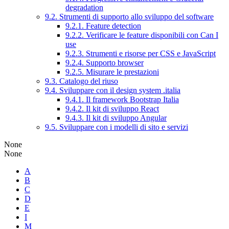
degradation
9.2. Strumenti di supporto allo sviluppo del software
9.2.1. Feature detection
9.2.2. Verificare le feature disponibili con Can I
use
9.2.3. Strumenti e risorse per CSS e JavaScript
9.2.4. Supporto browser
9.2.5. Misurare le prestazioni
9.3. Catalogo del riuso
9.4. Sviluppare con il design system .italia
9.4.1. Il framework Bootstrap Italia
9.4.2. Il kit di sviluppo React
9.4.3. Il kit di sviluppo Angular
9.5. Sviluppare con i modelli di sito e servizi
None
None
A
B
C
D
E
I
M