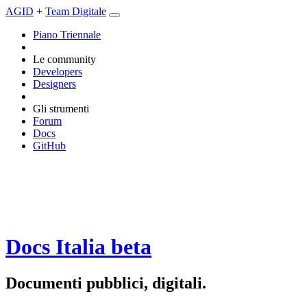
AGID
+
Team Digitale
Piano Triennale
Le community
Developers
Designers
Gli strumenti
Forum
Docs
GitHub
Docs Italia
beta
Documenti pubblici, digitali.