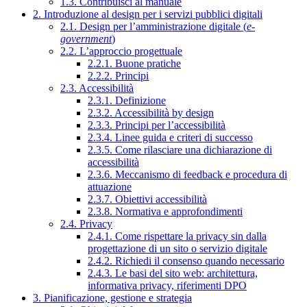
1.3. Contribuisci al manuale
2. Introduzione al design per i servizi pubblici digitali
2.1. Design per l’amministrazione digitale (
e-
government
)
2.2. L’approccio progettuale
2.2.1. Buone pratiche
2.2.2. Principi
2.3. Accessibilità
2.3.1. Definizione
2.3.2. Accessibilità by design
2.3.3. Principi per l’accessibilità
2.3.4. Linee guida e criteri di successo
2.3.5. Come rilasciare una dichiarazione di
accessibilità
2.3.6. Meccanismo di feedback e procedura di
attuazione
2.3.7. Obiettivi accessibilità
2.3.8. Normativa e approfondimenti
2.4. Privacy
2.4.1. Come rispettare la privacy sin dalla
progettazione di un sito o servizio digitale
2.4.2. Richiedi il consenso quando necessario
2.4.3. Le basi del sito web: architettura,
informativa privacy, riferimenti DPO
3. Pianificazione, gestione e strategia