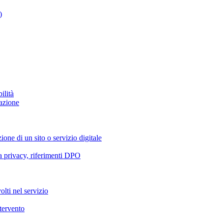
)
ilità
azione
ione di un sito o servizio digitale
va privacy, riferimenti DPO
olti nel servizio
ntervento