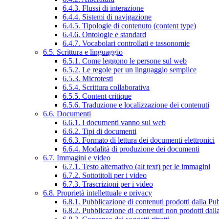
6.4.3. Flussi di interazione
6.4.4. Sistemi di navigazione
6.4.5. Tipologie di contenuto (content type)
6.4.6. Ontologie e standard
6.4.7. Vocabolari controllati e tassonomie
6.5. Scrittura e linguaggio
6.5.1. Come leggono le persone sul web
6.5.2. Le regole per un linguaggio semplice
6.5.3. Microtesti
6.5.4. Scrittura collaborativa
6.5.5. Content critique
6.5.6. Traduzione e localizzazione dei contenuti
6.6. Documenti
6.6.1. I documenti vanno sul web
6.6.2. Tipi di documenti
6.6.3. Formato di lettura dei documenti elettronici
6.6.4. Modalità di produzione dei documenti
6.7. Immagini e video
6.7.1. Testo alternativo (alt text) per le immagini
6.7.2. Sottotitoli per i video
6.7.3. Trascrizioni per i video
6.8. Proprietà intellettuale e privacy
6.8.1. Pubblicazione di contenuti prodotti dalla P
6.8.2. Pubblicazione di contenuti non prodotti dal