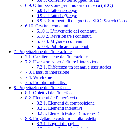
6.8.3. Consenso dei soggetti ritratti
6.9. Ottimizzazione per i motori di ricerca (SEO)
6.9.1. I fattori
on-page
6.9.2. I fattori
off-page
6.9.3. Strumenti di diagnostica SEO: Search Cons
6.10. Gestire i contenuti
6.10.1. L’inventario dei contenuti
6.10.2. Revisionare i contenuti
6.10.3. Migrare i contenuti
6.10.4. Pubblicare i contenuti
7. Progettazione dell’interazione
7.1. Caratteristiche dell’interazione
7.2. User stories per definire l’interazione
7.2.1. Differenza tra scenari e user stories
7.3. Flussi di interazione
7.4. Wireframe
7.5. Prototipi interattivi
8. Progettazione dell’interfaccia
8.1. Obiettivi dell’interfaccia
8.2. Elementi dell’interfaccia
8.2.1. Elementi di composizione
8.2.2. Elementi interattivi
8.2.3. Elementi testuali (microtesti)
8.3. Progettare e costruire in alta fedeltà
8.3.1. Layout di pagina