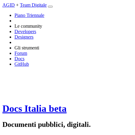
AGID
+
Team Digitale
Piano Triennale
Le community
Developers
Designers
Gli strumenti
Forum
Docs
GitHub
Docs Italia
beta
Documenti pubblici, digitali.