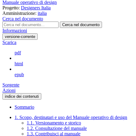
Manuale operativo di design
Progetto:
Designers Italia
Amministrazione:
italia
Cerca nel documento
Cerca nel documento
Informazioni
versione-corrente
Scarica
pdf
html
epub
Sorgente
Azioni
indice dei contenuti
Sommario
1. Scopo, destinatari e uso del Manuale operativo di design
1.1. Versionamento e storico
1.2. Consultazione del manuale
1.3. Contribuisci al manuale