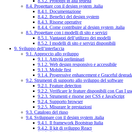
8.3.2. Prototipi in alta fedeltà
8.4. Progettare con il design system .italia
8.4.1. Documentazione
8.4.2. Benefici del design system
8.4.3. Risorse operative
8.4.4. Come contribuire al design system .italia
8.5. Progettare con i modelli di sito e servizi
8.5.1. Vantaggi dell’utilizzo dei modelli
8.5.2. I modelli di sito e servizi disponibili
9. Sviluppo dell’interfaccia
9.1. Approccio allo sviluppo
9.1.1. Attività preliminari
9.1.2. Web design responsivo e accessibile
9.1.3. Mobile first
9.1.4. Progressive enhancement e Graceful degrad
9.2. Strumenti di supporto allo sviluppo del software
9.2.1. Feature detection
9.2.2. Verificare le feature disponibili con Can I us
9.2.3. Strumenti e risorse per CSS e JavaScript
9.2.4. Supporto browser
9.2.5. Misurare le prestazioni
9.3. Catalogo del riuso
9.4. Sviluppare con il design system .italia
9.4.1. Il framework Bootstrap Italia
9.4.2. Il kit di sviluppo React