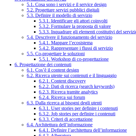
5.1. Cosa sono i servizi e il service design
5.2. Progettare servizi pubblici digitali
5.3. Definire il modello di servizio
5.3.1. Identificare gli attori coinvolti
5.3.2. Formulare la proposta di valore
5.3.3. Inquadrare gli elementi costitutivi del serviz
5.4. Descrivere il funzionamento del servizio
5.4.1. Mappare l’ecosistema
5.4.2. Rappresentare i flussi di servizio
5.5. Co-progettare le soluzioni
5.5.1. Workshop di co-progettazione
6. Progettazione dei contenuti
6.1. Cos’è il content design
6.2. Ricerca utente sui contenuti e il linguaggio
6.2.1. Content discovery
6.2.2. Dati di ricerca (search keywords)
6.2.3. Ricerca tramite analytics
6.2.4. Ricerca sui forum
6.3. Dalla ricerca ai bisogni degli utenti
6.3.1. User stories per definire i contenuti
6.3.2. Job stories per definire i contenuti
6.3.3. Criteri di accettazione
6.4. Architettura dell’informazione
6.4.1. Definire l’architettura dell’informazione
6.4.2. Alberatura