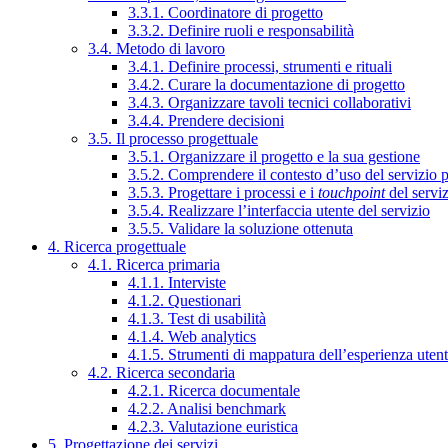
3.3.1. Coordinatore di progetto
3.3.2. Definire ruoli e responsabilità
3.4. Metodo di lavoro
3.4.1. Definire processi, strumenti e rituali
3.4.2. Curare la documentazione di progetto
3.4.3. Organizzare tavoli tecnici collaborativi
3.4.4. Prendere decisioni
3.5. Il processo progettuale
3.5.1. Organizzare il progetto e la sua gestione
3.5.2. Comprendere il contesto d’uso del servizio 
3.5.3. Progettare i processi e i
touchpoint
del servi
3.5.4. Realizzare l’interfaccia utente del servizio
3.5.5. Validare la soluzione ottenuta
4. Ricerca progettuale
4.1. Ricerca primaria
4.1.1. Interviste
4.1.2. Questionari
4.1.3. Test di usabilità
4.1.4. Web analytics
4.1.5. Strumenti di mappatura dell’esperienza uten
4.2. Ricerca secondaria
4.2.1. Ricerca documentale
4.2.2. Analisi benchmark
4.2.3. Valutazione euristica
5. Progettazione dei servizi