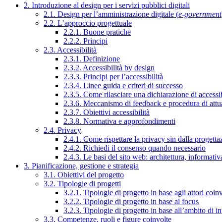
2. Introduzione al design per i servizi pubblici digitali
2.1. Design per l’amministrazione digitale (
e-government
2.2. L’approccio progettuale
2.2.1. Buone pratiche
2.2.2. Principi
2.3. Accessibilità
2.3.1. Definizione
2.3.2. Accessibilità by design
2.3.3. Principi per l’accessibilità
2.3.4. Linee guida e criteri di successo
2.3.5. Come rilasciare una dichiarazione di accessib
2.3.6. Meccanismo di feedback e procedura di attu
2.3.7. Obiettivi accessibilità
2.3.8. Normativa e approfondimenti
2.4. Privacy
2.4.1. Come rispettare la privacy sin dalla progettaz
2.4.2. Richiedi il consenso quando necessario
2.4.3. Le basi del sito web: architettura, informati
3. Pianificazione, gestione e strategia
3.1. Obiettivi del progetto
3.2. Tipologie di progetti
3.2.1. Tipologie di progetto in base agli attori coinv
3.2.2. Tipologie di progetto in base al focus
3.2.3. Tipologie di progetto in base all’ambito di i
3.3. Competenze, ruoli e figure coinvolte