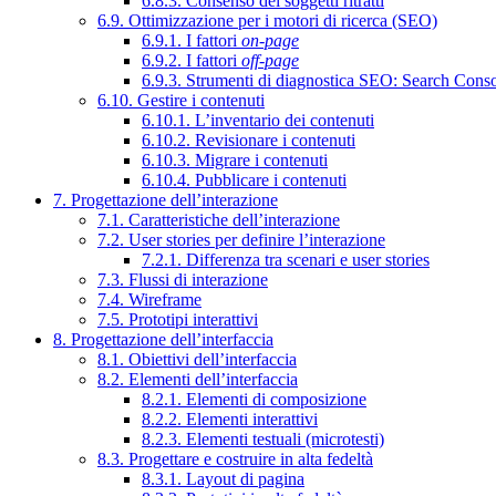
6.8.3. Consenso dei soggetti ritratti
6.9. Ottimizzazione per i motori di ricerca (SEO)
6.9.1. I fattori
on-page
6.9.2. I fattori
off-page
6.9.3. Strumenti di diagnostica SEO: Search Cons
6.10. Gestire i contenuti
6.10.1. L’inventario dei contenuti
6.10.2. Revisionare i contenuti
6.10.3. Migrare i contenuti
6.10.4. Pubblicare i contenuti
7. Progettazione dell’interazione
7.1. Caratteristiche dell’interazione
7.2. User stories per definire l’interazione
7.2.1. Differenza tra scenari e user stories
7.3. Flussi di interazione
7.4. Wireframe
7.5. Prototipi interattivi
8. Progettazione dell’interfaccia
8.1. Obiettivi dell’interfaccia
8.2. Elementi dell’interfaccia
8.2.1. Elementi di composizione
8.2.2. Elementi interattivi
8.2.3. Elementi testuali (microtesti)
8.3. Progettare e costruire in alta fedeltà
8.3.1. Layout di pagina