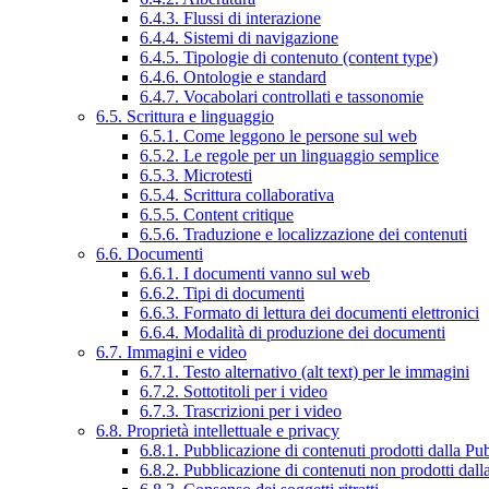
6.4.3. Flussi di interazione
6.4.4. Sistemi di navigazione
6.4.5. Tipologie di contenuto (content type)
6.4.6. Ontologie e standard
6.4.7. Vocabolari controllati e tassonomie
6.5. Scrittura e linguaggio
6.5.1. Come leggono le persone sul web
6.5.2. Le regole per un linguaggio semplice
6.5.3. Microtesti
6.5.4. Scrittura collaborativa
6.5.5. Content critique
6.5.6. Traduzione e localizzazione dei contenuti
6.6. Documenti
6.6.1. I documenti vanno sul web
6.6.2. Tipi di documenti
6.6.3. Formato di lettura dei documenti elettronici
6.6.4. Modalità di produzione dei documenti
6.7. Immagini e video
6.7.1. Testo alternativo (alt text) per le immagini
6.7.2. Sottotitoli per i video
6.7.3. Trascrizioni per i video
6.8. Proprietà intellettuale e privacy
6.8.1. Pubblicazione di contenuti prodotti dalla P
6.8.2. Pubblicazione di contenuti non prodotti dal