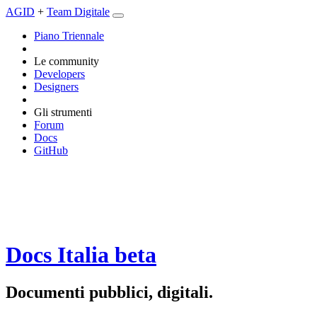
AGID
+
Team Digitale
Piano Triennale
Le community
Developers
Designers
Gli strumenti
Forum
Docs
GitHub
Docs Italia
beta
Documenti pubblici, digitali.