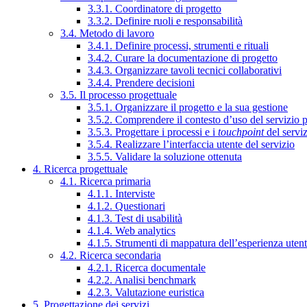
3.3.1. Coordinatore di progetto
3.3.2. Definire ruoli e responsabilità
3.4. Metodo di lavoro
3.4.1. Definire processi, strumenti e rituali
3.4.2. Curare la documentazione di progetto
3.4.3. Organizzare tavoli tecnici collaborativi
3.4.4. Prendere decisioni
3.5. Il processo progettuale
3.5.1. Organizzare il progetto e la sua gestione
3.5.2. Comprendere il contesto d’uso del servizio 
3.5.3. Progettare i processi e i
touchpoint
del servi
3.5.4. Realizzare l’interfaccia utente del servizio
3.5.5. Validare la soluzione ottenuta
4. Ricerca progettuale
4.1. Ricerca primaria
4.1.1. Interviste
4.1.2. Questionari
4.1.3. Test di usabilità
4.1.4. Web analytics
4.1.5. Strumenti di mappatura dell’esperienza uten
4.2. Ricerca secondaria
4.2.1. Ricerca documentale
4.2.2. Analisi benchmark
4.2.3. Valutazione euristica
5. Progettazione dei servizi