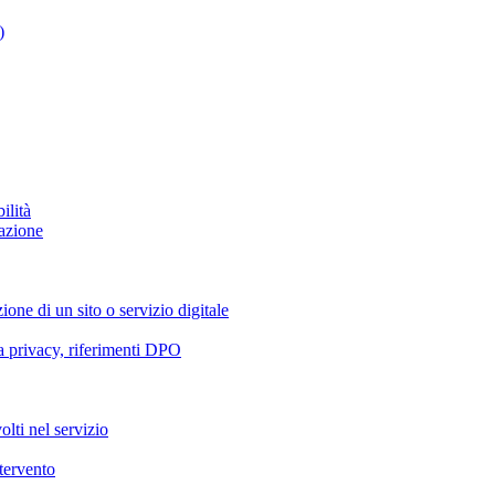
)
ilità
azione
ione di un sito o servizio digitale
va privacy, riferimenti DPO
olti nel servizio
ntervento