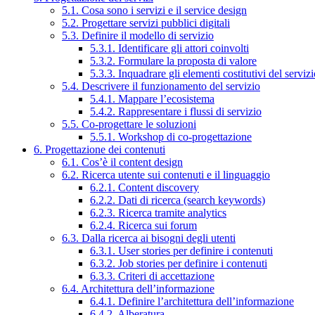
5.1. Cosa sono i servizi e il service design
5.2. Progettare servizi pubblici digitali
5.3. Definire il modello di servizio
5.3.1. Identificare gli attori coinvolti
5.3.2. Formulare la proposta di valore
5.3.3. Inquadrare gli elementi costitutivi del serviz
5.4. Descrivere il funzionamento del servizio
5.4.1. Mappare l’ecosistema
5.4.2. Rappresentare i flussi di servizio
5.5. Co-progettare le soluzioni
5.5.1. Workshop di co-progettazione
6. Progettazione dei contenuti
6.1. Cos’è il content design
6.2. Ricerca utente sui contenuti e il linguaggio
6.2.1. Content discovery
6.2.2. Dati di ricerca (search keywords)
6.2.3. Ricerca tramite analytics
6.2.4. Ricerca sui forum
6.3. Dalla ricerca ai bisogni degli utenti
6.3.1. User stories per definire i contenuti
6.3.2. Job stories per definire i contenuti
6.3.3. Criteri di accettazione
6.4. Architettura dell’informazione
6.4.1. Definire l’architettura dell’informazione
6.4.2. Alberatura