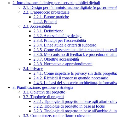
2. Introduzione al design per i servizi pubblici digitali
2.1. Design per l’amministrazione digitale (
e-government
2.2. L’approccio progettuale
2.2.1. Buone pratiche
2.2.2. Principi
2.3. Accessibilità
2.3.1. Definizione
2.3.2. Accessibilità by design
2.3.3. Principi per l’accessibilità
2.3.4. Linee guida e criteri di successo
2.3.5. Come rilasciare una dichiarazione di accessib
2.3.6. Meccanismo di feedback e procedura di attu
2.3.7. Obiettivi accessibilità
2.3.8. Normativa e approfondimenti
2.4. Privacy
2.4.1. Come rispettare la privacy sin dalla progettaz
2.4.2. Richiedi il consenso quando necessario
2.4.3. Le basi del sito web: architettura, informati
3. Pianificazione, gestione e strategia
3.1. Obiettivi del progetto
3.2. Tipologie di progetti
3.2.1. Tipologie di progetto in base agli attori coinv
3.2.2. Tipologie di progetto in base al focus
3.2.3. Tipologie di progetto in base all’ambito di i
3.3. Competenze, ruoli e figure coinvolte