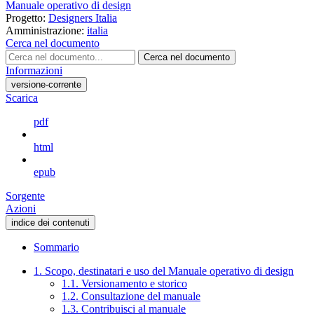
Manuale operativo di design
Progetto:
Designers Italia
Amministrazione:
italia
Cerca nel documento
Cerca nel documento
Informazioni
versione-corrente
Scarica
pdf
html
epub
Sorgente
Azioni
indice dei contenuti
Sommario
1. Scopo, destinatari e uso del Manuale operativo di design
1.1. Versionamento e storico
1.2. Consultazione del manuale
1.3. Contribuisci al manuale