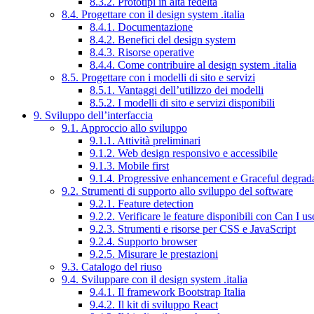
8.3.2. Prototipi in alta fedeltà
8.4. Progettare con il design system .italia
8.4.1. Documentazione
8.4.2. Benefici del design system
8.4.3. Risorse operative
8.4.4. Come contribuire al design system .italia
8.5. Progettare con i modelli di sito e servizi
8.5.1. Vantaggi dell’utilizzo dei modelli
8.5.2. I modelli di sito e servizi disponibili
9. Sviluppo dell’interfaccia
9.1. Approccio allo sviluppo
9.1.1. Attività preliminari
9.1.2. Web design responsivo e accessibile
9.1.3. Mobile first
9.1.4. Progressive enhancement e Graceful degrad
9.2. Strumenti di supporto allo sviluppo del software
9.2.1. Feature detection
9.2.2. Verificare le feature disponibili con Can I us
9.2.3. Strumenti e risorse per CSS e JavaScript
9.2.4. Supporto browser
9.2.5. Misurare le prestazioni
9.3. Catalogo del riuso
9.4. Sviluppare con il design system .italia
9.4.1. Il framework Bootstrap Italia
9.4.2. Il kit di sviluppo React