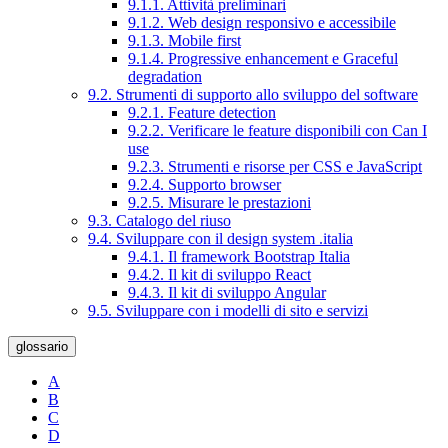
9.1.1. Attività preliminari
9.1.2. Web design responsivo e accessibile
9.1.3. Mobile first
9.1.4. Progressive enhancement e Graceful
degradation
9.2. Strumenti di supporto allo sviluppo del software
9.2.1. Feature detection
9.2.2. Verificare le feature disponibili con Can I
use
9.2.3. Strumenti e risorse per CSS e JavaScript
9.2.4. Supporto browser
9.2.5. Misurare le prestazioni
9.3. Catalogo del riuso
9.4. Sviluppare con il design system .italia
9.4.1. Il framework Bootstrap Italia
9.4.2. Il kit di sviluppo React
9.4.3. Il kit di sviluppo Angular
9.5. Sviluppare con i modelli di sito e servizi
glossario
A
B
C
D