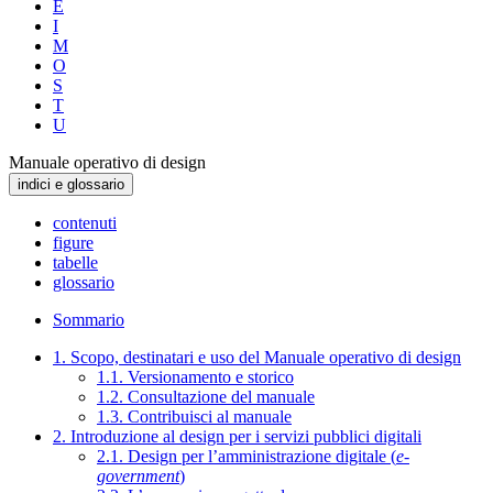
E
I
M
O
S
T
U
Manuale operativo di design
indici e glossario
contenuti
figure
tabelle
glossario
Sommario
1. Scopo, destinatari e uso del Manuale operativo di design
1.1. Versionamento e storico
1.2. Consultazione del manuale
1.3. Contribuisci al manuale
2. Introduzione al design per i servizi pubblici digitali
2.1. Design per l’amministrazione digitale (
e-
government
)