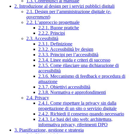
1.3. Contribuisci al manuale
2. Introduzione al design per i servizi pubblici digitali
2.1. Design per l’amministrazione digitale (
e-
government
)
2.2. L’approccio progettuale
2.2.1. Buone pratiche
2.2.2. Principi
2.3. Accessibilità
2.3.1. Definizione
2.3.2. Accessibilità by design
2.3.3. Principi per l’accessibilità
2.3.4. Linee guida e criteri di successo
2.3.5. Come rilasciare una dichiarazione di
accessibilità
2.3.6. Meccanismo di feedback e procedura di
attuazione
2.3.7. Obiettivi accessibilità
2.3.8. Normativa e approfondimenti
2.4. Privacy
2.4.1. Come rispettare la privacy sin dalla
progettazione di un sito o servizio digitale
2.4.2. Richiedi il consenso quando necessario
2.4.3. Le basi del sito web: architettura,
informativa privacy, riferimenti DPO
3. Pianificazione, gestione e strategia