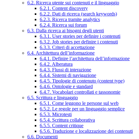
6.2. Ricerca utente sui contenuti e il linguaggio
6.2.1. Content discovery
6.2.2. Dati di ricerca (search keywords)
6.2.3. Ricerca tramite analytics
6.2.4. Ricerca sui forum
6.3. Dalla ricerca ai bisogni degli utenti
6.3.1. User stories per definire i contenuti
6.3.2. Job stories per definire i contenuti
6.3.3. Criteri di accettazione
6.4. Architettura dell’informazione
6.4.1. Definire l’architettura dell’informazione
6.4.2. Alberatura
6.4.3. Flussi di interazione
6.4.4. Sistemi di navigazione
6.4.5. Tipologie di contenuto (content type)
6.4.6. Ontologie e standard
6.4.7. Vocabolari controllati e tassonomie
6.5. Scrittura e linguaggio
6.5.1. Come leggono le persone sul web
6.5.2. Le regole per un linguaggio semplice
6.5.3. Microtesti
6.5.4. Scrittura collaborativa
6.5.5. Content critique
6.5.6. Traduzione e localizzazione dei contenuti
6.6. Documenti