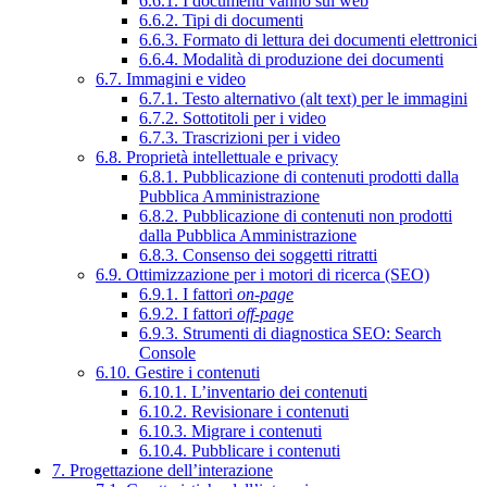
6.6.1. I documenti vanno sul web
6.6.2. Tipi di documenti
6.6.3. Formato di lettura dei documenti elettronici
6.6.4. Modalità di produzione dei documenti
6.7. Immagini e video
6.7.1. Testo alternativo (alt text) per le immagini
6.7.2. Sottotitoli per i video
6.7.3. Trascrizioni per i video
6.8. Proprietà intellettuale e privacy
6.8.1. Pubblicazione di contenuti prodotti dalla
Pubblica Amministrazione
6.8.2. Pubblicazione di contenuti non prodotti
dalla Pubblica Amministrazione
6.8.3. Consenso dei soggetti ritratti
6.9. Ottimizzazione per i motori di ricerca (SEO)
6.9.1. I fattori
on-page
6.9.2. I fattori
off-page
6.9.3. Strumenti di diagnostica SEO: Search
Console
6.10. Gestire i contenuti
6.10.1. L’inventario dei contenuti
6.10.2. Revisionare i contenuti
6.10.3. Migrare i contenuti
6.10.4. Pubblicare i contenuti
7. Progettazione dell’interazione