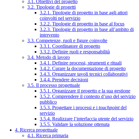
3.1. Obiettivi del progetto
3.2. Tipologie di progetti
3.2.1. Tipologie di progetto in base agli attori
coinvolti nel servizio
3.2.2. Tipologie di progetto in base al focus
3.2.3. Tipologie di progetto in base all’ambito di
intervento
3.3. Competenze, ruoli e figure coinvolte
3.3.1. Coordinatore di progetto
3.3.2. Definire ruoli e responsabilità
3.4. Metodo di lavoro
3.4.1. Definire processi, strumenti e rituali
3.4.2. Curare la documentazione di progetto
3.4.3. Organizzare tavoli tecnici collaborativi
3.4.4. Prendere decisioni
3.5. Il processo progettuale
3.5.1. Organizzare il progetto e la sua gestione
3.5.2. Comprendere il contesto d’uso del servizio
pubblico
3.5.3. Progettare i processi e i
touchpoint
del
servizio
3.5.4. Realizzare l’interfaccia utente del servizio
3.5.5. Validare la soluzione ottenuta
4. Ricerca progettuale
4.1. Ricerca primaria