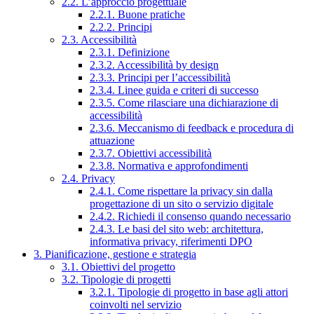
2.2. L’approccio progettuale
2.2.1. Buone pratiche
2.2.2. Principi
2.3. Accessibilità
2.3.1. Definizione
2.3.2. Accessibilità by design
2.3.3. Principi per l’accessibilità
2.3.4. Linee guida e criteri di successo
2.3.5. Come rilasciare una dichiarazione di
accessibilità
2.3.6. Meccanismo di feedback e procedura di
attuazione
2.3.7. Obiettivi accessibilità
2.3.8. Normativa e approfondimenti
2.4. Privacy
2.4.1. Come rispettare la privacy sin dalla
progettazione di un sito o servizio digitale
2.4.2. Richiedi il consenso quando necessario
2.4.3. Le basi del sito web: architettura,
informativa privacy, riferimenti DPO
3. Pianificazione, gestione e strategia
3.1. Obiettivi del progetto
3.2. Tipologie di progetti
3.2.1. Tipologie di progetto in base agli attori
coinvolti nel servizio