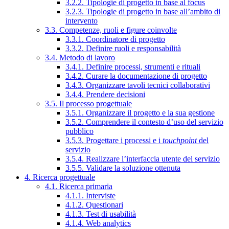
3.2.2. Tipologie di progetto in base al focus
3.2.3. Tipologie di progetto in base all’ambito di
intervento
3.3. Competenze, ruoli e figure coinvolte
3.3.1. Coordinatore di progetto
3.3.2. Definire ruoli e responsabilità
3.4. Metodo di lavoro
3.4.1. Definire processi, strumenti e rituali
3.4.2. Curare la documentazione di progetto
3.4.3. Organizzare tavoli tecnici collaborativi
3.4.4. Prendere decisioni
3.5. Il processo progettuale
3.5.1. Organizzare il progetto e la sua gestione
3.5.2. Comprendere il contesto d’uso del servizio
pubblico
3.5.3. Progettare i processi e i
touchpoint
del
servizio
3.5.4. Realizzare l’interfaccia utente del servizio
3.5.5. Validare la soluzione ottenuta
4. Ricerca progettuale
4.1. Ricerca primaria
4.1.1. Interviste
4.1.2. Questionari
4.1.3. Test di usabilità
4.1.4. Web analytics