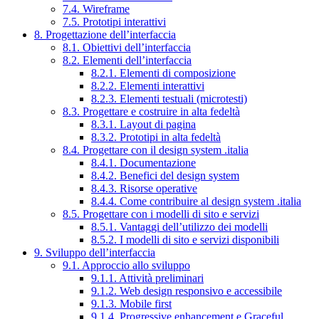
7.4. Wireframe
7.5. Prototipi interattivi
8. Progettazione dell’interfaccia
8.1. Obiettivi dell’interfaccia
8.2. Elementi dell’interfaccia
8.2.1. Elementi di composizione
8.2.2. Elementi interattivi
8.2.3. Elementi testuali (microtesti)
8.3. Progettare e costruire in alta fedeltà
8.3.1. Layout di pagina
8.3.2. Prototipi in alta fedeltà
8.4. Progettare con il design system .italia
8.4.1. Documentazione
8.4.2. Benefici del design system
8.4.3. Risorse operative
8.4.4. Come contribuire al design system .italia
8.5. Progettare con i modelli di sito e servizi
8.5.1. Vantaggi dell’utilizzo dei modelli
8.5.2. I modelli di sito e servizi disponibili
9. Sviluppo dell’interfaccia
9.1. Approccio allo sviluppo
9.1.1. Attività preliminari
9.1.2. Web design responsivo e accessibile
9.1.3. Mobile first
9.1.4. Progressive enhancement e Graceful