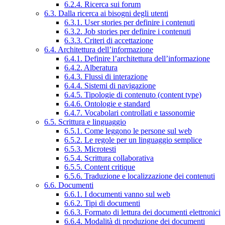
6.2.4. Ricerca sui forum
6.3. Dalla ricerca ai bisogni degli utenti
6.3.1. User stories per definire i contenuti
6.3.2. Job stories per definire i contenuti
6.3.3. Criteri di accettazione
6.4. Architettura dell’informazione
6.4.1. Definire l’architettura dell’informazione
6.4.2. Alberatura
6.4.3. Flussi di interazione
6.4.4. Sistemi di navigazione
6.4.5. Tipologie di contenuto (content type)
6.4.6. Ontologie e standard
6.4.7. Vocabolari controllati e tassonomie
6.5. Scrittura e linguaggio
6.5.1. Come leggono le persone sul web
6.5.2. Le regole per un linguaggio semplice
6.5.3. Microtesti
6.5.4. Scrittura collaborativa
6.5.5. Content critique
6.5.6. Traduzione e localizzazione dei contenuti
6.6. Documenti
6.6.1. I documenti vanno sul web
6.6.2. Tipi di documenti
6.6.3. Formato di lettura dei documenti elettronici
6.6.4. Modalità di produzione dei documenti