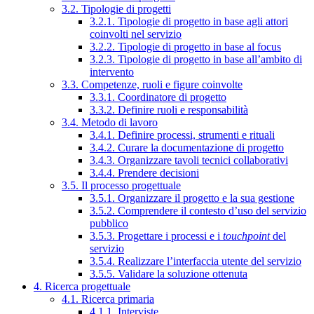
3.2. Tipologie di progetti
3.2.1. Tipologie di progetto in base agli attori
coinvolti nel servizio
3.2.2. Tipologie di progetto in base al focus
3.2.3. Tipologie di progetto in base all’ambito di
intervento
3.3. Competenze, ruoli e figure coinvolte
3.3.1. Coordinatore di progetto
3.3.2. Definire ruoli e responsabilità
3.4. Metodo di lavoro
3.4.1. Definire processi, strumenti e rituali
3.4.2. Curare la documentazione di progetto
3.4.3. Organizzare tavoli tecnici collaborativi
3.4.4. Prendere decisioni
3.5. Il processo progettuale
3.5.1. Organizzare il progetto e la sua gestione
3.5.2. Comprendere il contesto d’uso del servizio
pubblico
3.5.3. Progettare i processi e i
touchpoint
del
servizio
3.5.4. Realizzare l’interfaccia utente del servizio
3.5.5. Validare la soluzione ottenuta
4. Ricerca progettuale
4.1. Ricerca primaria
4.1.1. Interviste