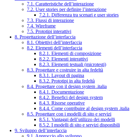
7.1. Caratteristiche dell’interazione
7.2. User stories per definire l’interazione
7.2.1. Differenza tra scenari e user stories
7.3. Flussi di interazione
7.4. Wireframe
7.5. Prototipi interattivi
8. Progettazione dell’interfaccia
8.1. Obiettivi dell’interfaccia
8.2. Elementi dell’interfaccia
8.2.1. Elementi di composizione
8.2.2. Elementi interattivi
8.2.3. Elementi testuali (microtesti)
8.3. Progettare e costruire in alta fedeltà
8.3.1. Layout di pagina
8.3.2. Prototipi in alta fedeltà
8.4. Progettare con il design system .italia
8.4.1. Documentazione
8.4.2. Benefici del design system
8.4.3. Risorse operative
8.4.4. Come contribuire al design system .italia
8.5. Progettare con i modelli di sito e servizi
8.5.1. Vantaggi dell’utilizzo dei modelli
8.5.2. I modelli di sito e servizi disponibili
9. Sviluppo dell’interfaccia
9.1. Approccio allo sviluppo