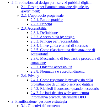
2. Introduzione al design per i servizi pubblici digitali
2.1. Design per l’amministrazione digitale (
e-
government
)
2.2. L’approccio progettuale
2.2.1. Buone pratiche
2.2.2. Principi
2.3. Accessibilità
2.3.1. Definizione
2.3.2. Accessibilità by design
2.3.3. Principi per l’accessibilità
2.3.4. Linee guida e criteri di successo
2.3.5. Come rilasciare una dichiarazione di
accessibilità
2.3.6. Meccanismo di feedback e procedura di
attuazione
2.3.7. Obiettivi accessibilità
2.3.8. Normativa e approfondimenti
2.4. Privacy
2.4.1. Come rispettare la privacy sin dalla
progettazione di un sito o servizio digitale
2.4.2. Richiedi il consenso quando necessario
2.4.3. Le basi del sito web: architettura,
informativa privacy, riferimenti DPO
3. Pianificazione, gestione e strategia
3.1. Obiettivi del progetto