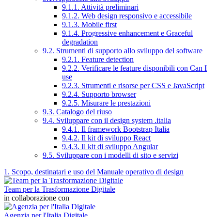
9.1.1. Attività preliminari
9.1.2. Web design responsivo e accessibile
9.1.3. Mobile first
9.1.4. Progressive enhancement e Graceful
degradation
9.2. Strumenti di supporto allo sviluppo del software
9.2.1. Feature detection
9.2.2. Verificare le feature disponibili con Can I
use
9.2.3. Strumenti e risorse per CSS e JavaScript
9.2.4. Supporto browser
9.2.5. Misurare le prestazioni
9.3. Catalogo del riuso
9.4. Sviluppare con il design system .italia
9.4.1. Il framework Bootstrap Italia
9.4.2. Il kit di sviluppo React
9.4.3. Il kit di sviluppo Angular
9.5. Sviluppare con i modelli di sito e servizi
1. Scopo, destinatari e uso del Manuale operativo di design
Team per la Trasformazione Digitale
in collaborazione con
Agenzia per l'Italia Digitale