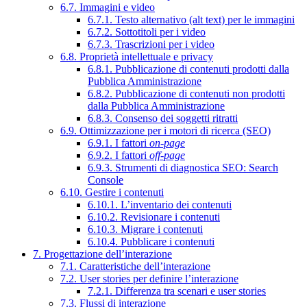
6.7. Immagini e video
6.7.1. Testo alternativo (alt text) per le immagini
6.7.2. Sottotitoli per i video
6.7.3. Trascrizioni per i video
6.8. Proprietà intellettuale e privacy
6.8.1. Pubblicazione di contenuti prodotti dalla
Pubblica Amministrazione
6.8.2. Pubblicazione di contenuti non prodotti
dalla Pubblica Amministrazione
6.8.3. Consenso dei soggetti ritratti
6.9. Ottimizzazione per i motori di ricerca (SEO)
6.9.1. I fattori
on-page
6.9.2. I fattori
off-page
6.9.3. Strumenti di diagnostica SEO: Search
Console
6.10. Gestire i contenuti
6.10.1. L’inventario dei contenuti
6.10.2. Revisionare i contenuti
6.10.3. Migrare i contenuti
6.10.4. Pubblicare i contenuti
7. Progettazione dell’interazione
7.1. Caratteristiche dell’interazione
7.2. User stories per definire l’interazione
7.2.1. Differenza tra scenari e user stories
7.3. Flussi di interazione