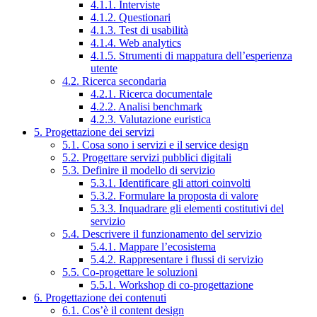
4.1.1. Interviste
4.1.2. Questionari
4.1.3. Test di usabilità
4.1.4. Web analytics
4.1.5. Strumenti di mappatura dell’esperienza
utente
4.2. Ricerca secondaria
4.2.1. Ricerca documentale
4.2.2. Analisi benchmark
4.2.3. Valutazione euristica
5. Progettazione dei servizi
5.1. Cosa sono i servizi e il service design
5.2. Progettare servizi pubblici digitali
5.3. Definire il modello di servizio
5.3.1. Identificare gli attori coinvolti
5.3.2. Formulare la proposta di valore
5.3.3. Inquadrare gli elementi costitutivi del
servizio
5.4. Descrivere il funzionamento del servizio
5.4.1. Mappare l’ecosistema
5.4.2. Rappresentare i flussi di servizio
5.5. Co-progettare le soluzioni
5.5.1. Workshop di co-progettazione
6. Progettazione dei contenuti
6.1. Cos’è il content design