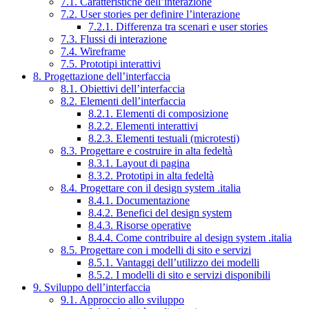
7.1. Caratteristiche dell’interazione
7.2. User stories per definire l’interazione
7.2.1. Differenza tra scenari e user stories
7.3. Flussi di interazione
7.4. Wireframe
7.5. Prototipi interattivi
8. Progettazione dell’interfaccia
8.1. Obiettivi dell’interfaccia
8.2. Elementi dell’interfaccia
8.2.1. Elementi di composizione
8.2.2. Elementi interattivi
8.2.3. Elementi testuali (microtesti)
8.3. Progettare e costruire in alta fedeltà
8.3.1. Layout di pagina
8.3.2. Prototipi in alta fedeltà
8.4. Progettare con il design system .italia
8.4.1. Documentazione
8.4.2. Benefici del design system
8.4.3. Risorse operative
8.4.4. Come contribuire al design system .italia
8.5. Progettare con i modelli di sito e servizi
8.5.1. Vantaggi dell’utilizzo dei modelli
8.5.2. I modelli di sito e servizi disponibili
9. Sviluppo dell’interfaccia
9.1. Approccio allo sviluppo