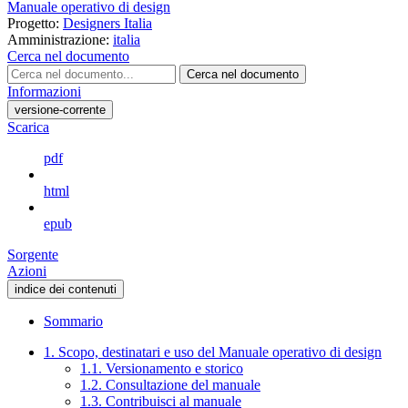
Manuale operativo di design
Progetto:
Designers Italia
Amministrazione:
italia
Cerca nel documento
Cerca nel documento
Informazioni
versione-corrente
Scarica
pdf
html
epub
Sorgente
Azioni
indice dei contenuti
Sommario
1. Scopo, destinatari e uso del Manuale operativo di design
1.1. Versionamento e storico
1.2. Consultazione del manuale
1.3. Contribuisci al manuale