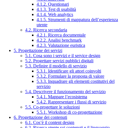
4.1.2. Questionari
4.1.3. Test di usabilità
4.1.4. Web analytics
4.1.5. Strumenti di mappatura dell’esperienza
utente
4.2. Ricerca secondaria
4.2.1. Ricerca documentale
4.2.2. Analisi benchmark
4.2.3. Valutazione euristica
5. Progettazione dei servizi
5.1. Cosa sono i servizi e il service design
5.2. Progettare servizi pubblici digitali
5.3. Definire il modello di servizio
5.3.1. Identificare gli attori coinvolti
5.3.2. Formulare la proposta di valore
5.3.3. Inquadrare gli elementi costitutivi del
servizio
5.4. Descrivere il funzionamento del servizio
5.4.1. Mappare l’ecosistema
5.4.2. Rappresentare i flussi di servizio
5.5. Co-progettare le soluzioni
5.5.1. Workshop di co-progettazione
6. Progettazione dei contenuti
6.1. Cos’è il content design
6.2. Ricerca utente sui contenuti e il linguaggio