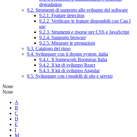
degradation
9.2. Strumenti di supporto allo sviluppo del software
9.2.1. Feature detection
9.2.2. Verificare le feature disponibili con Can I
use
9.2.3. Strumenti e risorse per CSS e JavaScript
9.2.4. Supporto browser
9.2.5. Misurare le prestazioni
9.3. Catalogo del riuso
9.4. Sviluppare con il design system .italia
9.4.1. Il framework Bootstrap Italia
9.4.2. Il kit di sviluppo React
9.4.3. Il kit di sviluppo Angular
9.5. Sviluppare con i modelli di sito e servizi
None
None
A
B
C
D
E
I
M