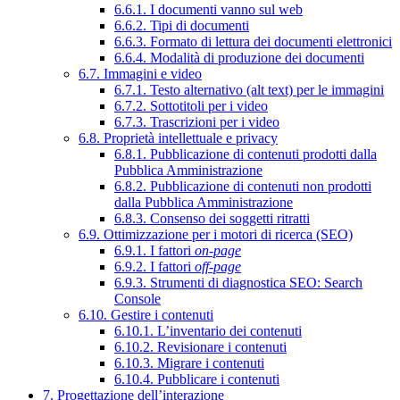
6.6.1. I documenti vanno sul web
6.6.2. Tipi di documenti
6.6.3. Formato di lettura dei documenti elettronici
6.6.4. Modalità di produzione dei documenti
6.7. Immagini e video
6.7.1. Testo alternativo (alt text) per le immagini
6.7.2. Sottotitoli per i video
6.7.3. Trascrizioni per i video
6.8. Proprietà intellettuale e privacy
6.8.1. Pubblicazione di contenuti prodotti dalla
Pubblica Amministrazione
6.8.2. Pubblicazione di contenuti non prodotti
dalla Pubblica Amministrazione
6.8.3. Consenso dei soggetti ritratti
6.9. Ottimizzazione per i motori di ricerca (SEO)
6.9.1. I fattori
on-page
6.9.2. I fattori
off-page
6.9.3. Strumenti di diagnostica SEO: Search
Console
6.10. Gestire i contenuti
6.10.1. L’inventario dei contenuti
6.10.2. Revisionare i contenuti
6.10.3. Migrare i contenuti
6.10.4. Pubblicare i contenuti
7. Progettazione dell’interazione