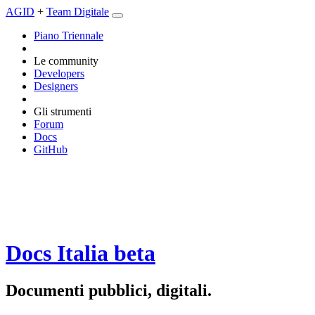
AGID
+
Team Digitale
Piano Triennale
Le community
Developers
Designers
Gli strumenti
Forum
Docs
GitHub
Docs Italia
beta
Documenti pubblici, digitali.