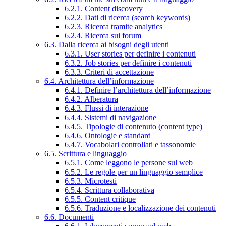
6.2.1. Content discovery
6.2.2. Dati di ricerca (search keywords)
6.2.3. Ricerca tramite analytics
6.2.4. Ricerca sui forum
6.3. Dalla ricerca ai bisogni degli utenti
6.3.1. User stories per definire i contenuti
6.3.2. Job stories per definire i contenuti
6.3.3. Criteri di accettazione
6.4. Architettura dell’informazione
6.4.1. Definire l’architettura dell’informazione
6.4.2. Alberatura
6.4.3. Flussi di interazione
6.4.4. Sistemi di navigazione
6.4.5. Tipologie di contenuto (content type)
6.4.6. Ontologie e standard
6.4.7. Vocabolari controllati e tassonomie
6.5. Scrittura e linguaggio
6.5.1. Come leggono le persone sul web
6.5.2. Le regole per un linguaggio semplice
6.5.3. Microtesti
6.5.4. Scrittura collaborativa
6.5.5. Content critique
6.5.6. Traduzione e localizzazione dei contenuti
6.6. Documenti