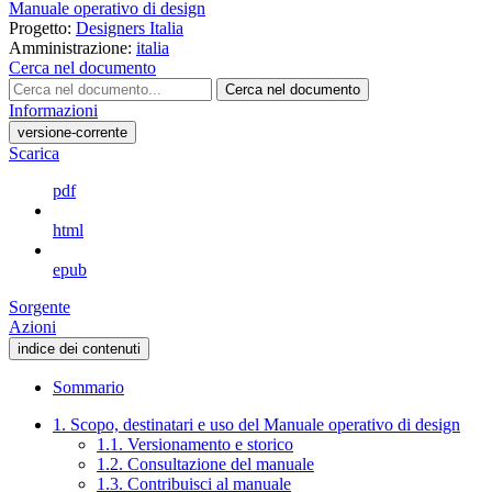
Manuale operativo di design
Progetto:
Designers Italia
Amministrazione:
italia
Cerca nel documento
Cerca nel documento
Informazioni
versione-corrente
Scarica
pdf
html
epub
Sorgente
Azioni
indice dei contenuti
Sommario
1. Scopo, destinatari e uso del Manuale operativo di design
1.1. Versionamento e storico
1.2. Consultazione del manuale
1.3. Contribuisci al manuale