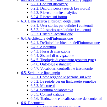
6.2.1. Content discovery
6.2.2. Dati di ricerca (search keywords)
6.2.3. Ricerca tramite analytics
6.2.4. Ricerca sui forum
6.3. Dalla ricerca ai bisogni degli utenti
6.3.1. User stories per definire i contenuti
6.3.2. Job stories per definire i contenuti
6.3.3. Criteri di accettazione
6.4. Architettura dell’informazione
6.4.1. Definire l’architettura dell’informazione
6.4.2. Alberatura
6.4.3. Flussi di interazione
6.4.4. Sistemi di navigazione
6.4.5. Tipologie di contenuto (content type)
6.4.6. Ontologie e standard
6.4.7. Vocabolari controllati e tassonomie
6.5. Scrittura e linguaggio
6.5.1. Come leggono le persone sul web
6.5.2. Le regole per un linguaggio semplice
6.5.3. Microtesti
6.5.4. Scrittura collaborativa
6.5.5. Content critique
6.5.6. Traduzione e localizzazione dei contenuti
6.6. Documenti