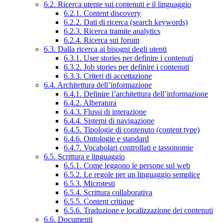
6.2. Ricerca utente sui contenuti e il linguaggio
6.2.1. Content discovery
6.2.2. Dati di ricerca (search keywords)
6.2.3. Ricerca tramite analytics
6.2.4. Ricerca sui forum
6.3. Dalla ricerca ai bisogni degli utenti
6.3.1. User stories per definire i contenuti
6.3.2. Job stories per definire i contenuti
6.3.3. Criteri di accettazione
6.4. Architettura dell’informazione
6.4.1. Definire l’architettura dell’informazione
6.4.2. Alberatura
6.4.3. Flussi di interazione
6.4.4. Sistemi di navigazione
6.4.5. Tipologie di contenuto (content type)
6.4.6. Ontologie e standard
6.4.7. Vocabolari controllati e tassonomie
6.5. Scrittura e linguaggio
6.5.1. Come leggono le persone sul web
6.5.2. Le regole per un linguaggio semplice
6.5.3. Microtesti
6.5.4. Scrittura collaborativa
6.5.5. Content critique
6.5.6. Traduzione e localizzazione dei contenuti
6.6. Documenti