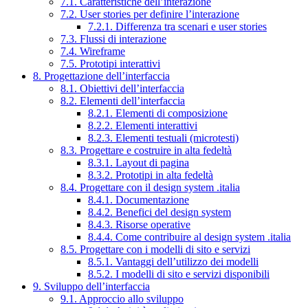
7.1. Caratteristiche dell’interazione
7.2. User stories per definire l’interazione
7.2.1. Differenza tra scenari e user stories
7.3. Flussi di interazione
7.4. Wireframe
7.5. Prototipi interattivi
8. Progettazione dell’interfaccia
8.1. Obiettivi dell’interfaccia
8.2. Elementi dell’interfaccia
8.2.1. Elementi di composizione
8.2.2. Elementi interattivi
8.2.3. Elementi testuali (microtesti)
8.3. Progettare e costruire in alta fedeltà
8.3.1. Layout di pagina
8.3.2. Prototipi in alta fedeltà
8.4. Progettare con il design system .italia
8.4.1. Documentazione
8.4.2. Benefici del design system
8.4.3. Risorse operative
8.4.4. Come contribuire al design system .italia
8.5. Progettare con i modelli di sito e servizi
8.5.1. Vantaggi dell’utilizzo dei modelli
8.5.2. I modelli di sito e servizi disponibili
9. Sviluppo dell’interfaccia
9.1. Approccio allo sviluppo