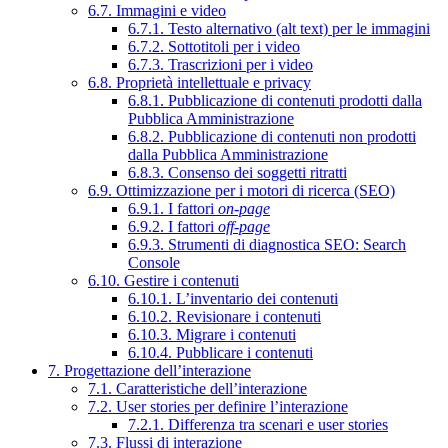
6.7. Immagini e video
6.7.1. Testo alternativo (alt text) per le immagini
6.7.2. Sottotitoli per i video
6.7.3. Trascrizioni per i video
6.8. Proprietà intellettuale e privacy
6.8.1. Pubblicazione di contenuti prodotti dalla
Pubblica Amministrazione
6.8.2. Pubblicazione di contenuti non prodotti
dalla Pubblica Amministrazione
6.8.3. Consenso dei soggetti ritratti
6.9. Ottimizzazione per i motori di ricerca (SEO)
6.9.1. I fattori
on-page
6.9.2. I fattori
off-page
6.9.3. Strumenti di diagnostica SEO: Search
Console
6.10. Gestire i contenuti
6.10.1. L’inventario dei contenuti
6.10.2. Revisionare i contenuti
6.10.3. Migrare i contenuti
6.10.4. Pubblicare i contenuti
7. Progettazione dell’interazione
7.1. Caratteristiche dell’interazione
7.2. User stories per definire l’interazione
7.2.1. Differenza tra scenari e user stories
7.3. Flussi di interazione