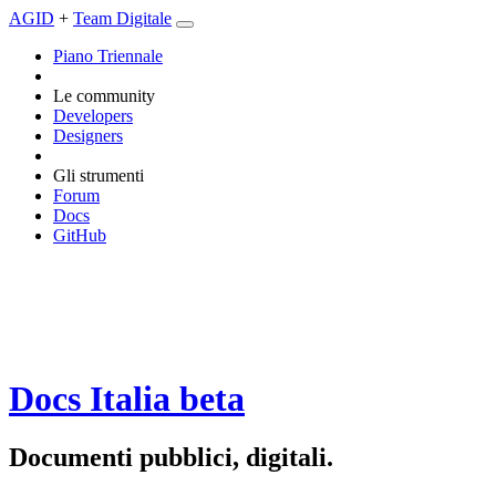
AGID
+
Team Digitale
Piano Triennale
Le community
Developers
Designers
Gli strumenti
Forum
Docs
GitHub
Docs Italia
beta
Documenti pubblici, digitali.