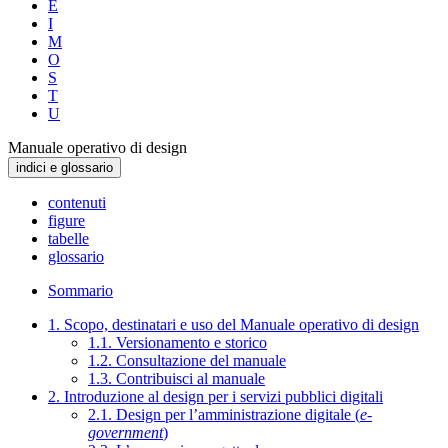
E
I
M
O
S
T
U
Manuale operativo di design
indici e glossario
contenuti
figure
tabelle
glossario
Sommario
1. Scopo, destinatari e uso del Manuale operativo di design
1.1. Versionamento e storico
1.2. Consultazione del manuale
1.3. Contribuisci al manuale
2. Introduzione al design per i servizi pubblici digitali
2.1. Design per l’amministrazione digitale (
e-
government
)