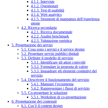
4.1.1. Interviste
4.1.2. Questionari
4.1.3. Test di usabilità
4.1.4. Web analytics
4.1.5. Strumenti di mappatura dell’esperienza
utente
4.2. Ricerca secondaria
4.2.1. Ricerca documentale
4.2.2. Analisi benchmark
4.2.3. Valutazione euristica
5. Progettazione dei servizi
5.1. Cosa sono i servizi e il service design
5.2. Progettare servizi pubblici digitali
5.3. Definire il modello di servizio
5.3.1. Identificare gli attori coinvolti
5.3.2. Formulare la proposta di valore
5.3.3. Inquadrare gli elementi costitutivi del
servizio
5.4. Descrivere il funzionamento del servizio
5.4.1. Mappare l’ecosistema
5.4.2. Rappresentare i flussi di servizio
5.5. Co-progettare le soluzioni
5.5.1. Workshop di co-progettazione
6. Progettazione dei contenuti
6.1. Cos’è il content design