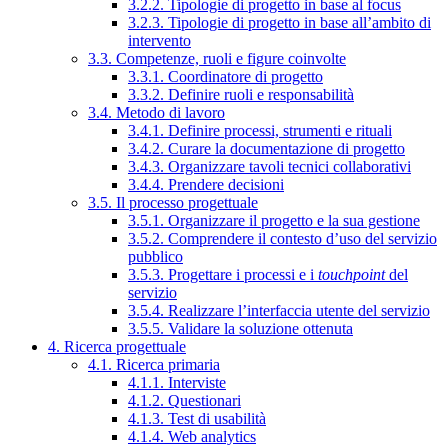
3.2.2. Tipologie di progetto in base al focus
3.2.3. Tipologie di progetto in base all’ambito di
intervento
3.3. Competenze, ruoli e figure coinvolte
3.3.1. Coordinatore di progetto
3.3.2. Definire ruoli e responsabilità
3.4. Metodo di lavoro
3.4.1. Definire processi, strumenti e rituali
3.4.2. Curare la documentazione di progetto
3.4.3. Organizzare tavoli tecnici collaborativi
3.4.4. Prendere decisioni
3.5. Il processo progettuale
3.5.1. Organizzare il progetto e la sua gestione
3.5.2. Comprendere il contesto d’uso del servizio
pubblico
3.5.3. Progettare i processi e i
touchpoint
del
servizio
3.5.4. Realizzare l’interfaccia utente del servizio
3.5.5. Validare la soluzione ottenuta
4. Ricerca progettuale
4.1. Ricerca primaria
4.1.1. Interviste
4.1.2. Questionari
4.1.3. Test di usabilità
4.1.4. Web analytics