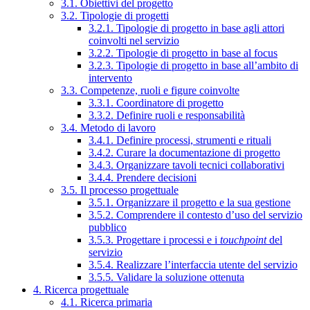
3.1. Obiettivi del progetto
3.2. Tipologie di progetti
3.2.1. Tipologie di progetto in base agli attori
coinvolti nel servizio
3.2.2. Tipologie di progetto in base al focus
3.2.3. Tipologie di progetto in base all’ambito di
intervento
3.3. Competenze, ruoli e figure coinvolte
3.3.1. Coordinatore di progetto
3.3.2. Definire ruoli e responsabilità
3.4. Metodo di lavoro
3.4.1. Definire processi, strumenti e rituali
3.4.2. Curare la documentazione di progetto
3.4.3. Organizzare tavoli tecnici collaborativi
3.4.4. Prendere decisioni
3.5. Il processo progettuale
3.5.1. Organizzare il progetto e la sua gestione
3.5.2. Comprendere il contesto d’uso del servizio
pubblico
3.5.3. Progettare i processi e i
touchpoint
del
servizio
3.5.4. Realizzare l’interfaccia utente del servizio
3.5.5. Validare la soluzione ottenuta
4. Ricerca progettuale
4.1. Ricerca primaria