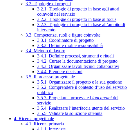
3.2. Tipologie di progetti
3.2.1. Tipologie di progetto in base agli attori
coinvolti nel servizio
3.2.2. Tipologie di progetto in base al focus
3.2.3. Tipologie di progetto in base all’ambito di
intervento
3.3. Competenze, ruoli e figure coinvolte
3.3.1. Coordinatore di progetto
3.3.2. Definire ruoli e responsabilità
3.4. Metodo di lavoro
3.4.1. Definire processi, strumenti e rituali
3.4.2. Curare la documentazione di progetto
3.4.3. Organizzare tavoli tecnici collaborativi
3.4.4. Prendere decisioni
3.5. Il processo progettuale
3.5.1. Organizzare il progetto e la sua gestione
3.5.2. Comprendere il contesto d’uso del servizio
pubblico
3.5.3. Progettare i processi e i
touchpoint
del
servizio
3.5.4. Realizzare l’interfaccia utente del servizio
3.5.5. Validare la soluzione ottenuta
4. Ricerca progettuale
4.1. Ricerca primaria
4.1.1. Interviste