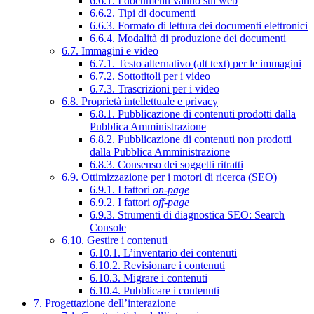
6.6.1. I documenti vanno sul web
6.6.2. Tipi di documenti
6.6.3. Formato di lettura dei documenti elettronici
6.6.4. Modalità di produzione dei documenti
6.7. Immagini e video
6.7.1. Testo alternativo (alt text) per le immagini
6.7.2. Sottotitoli per i video
6.7.3. Trascrizioni per i video
6.8. Proprietà intellettuale e privacy
6.8.1. Pubblicazione di contenuti prodotti dalla
Pubblica Amministrazione
6.8.2. Pubblicazione di contenuti non prodotti
dalla Pubblica Amministrazione
6.8.3. Consenso dei soggetti ritratti
6.9. Ottimizzazione per i motori di ricerca (SEO)
6.9.1. I fattori
on-page
6.9.2. I fattori
off-page
6.9.3. Strumenti di diagnostica SEO: Search
Console
6.10. Gestire i contenuti
6.10.1. L’inventario dei contenuti
6.10.2. Revisionare i contenuti
6.10.3. Migrare i contenuti
6.10.4. Pubblicare i contenuti
7. Progettazione dell’interazione