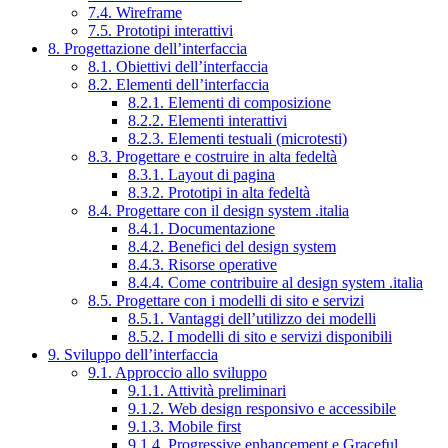
7.4. Wireframe
7.5. Prototipi interattivi
8. Progettazione dell’interfaccia
8.1. Obiettivi dell’interfaccia
8.2. Elementi dell’interfaccia
8.2.1. Elementi di composizione
8.2.2. Elementi interattivi
8.2.3. Elementi testuali (microtesti)
8.3. Progettare e costruire in alta fedeltà
8.3.1. Layout di pagina
8.3.2. Prototipi in alta fedeltà
8.4. Progettare con il design system .italia
8.4.1. Documentazione
8.4.2. Benefici del design system
8.4.3. Risorse operative
8.4.4. Come contribuire al design system .italia
8.5. Progettare con i modelli di sito e servizi
8.5.1. Vantaggi dell’utilizzo dei modelli
8.5.2. I modelli di sito e servizi disponibili
9. Sviluppo dell’interfaccia
9.1. Approccio allo sviluppo
9.1.1. Attività preliminari
9.1.2. Web design responsivo e accessibile
9.1.3. Mobile first
9.1.4. Progressive enhancement e Graceful