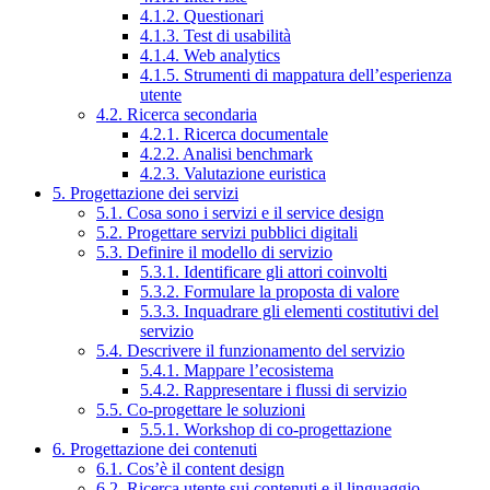
4.1.2. Questionari
4.1.3. Test di usabilità
4.1.4. Web analytics
4.1.5. Strumenti di mappatura dell’esperienza
utente
4.2. Ricerca secondaria
4.2.1. Ricerca documentale
4.2.2. Analisi benchmark
4.2.3. Valutazione euristica
5. Progettazione dei servizi
5.1. Cosa sono i servizi e il service design
5.2. Progettare servizi pubblici digitali
5.3. Definire il modello di servizio
5.3.1. Identificare gli attori coinvolti
5.3.2. Formulare la proposta di valore
5.3.3. Inquadrare gli elementi costitutivi del
servizio
5.4. Descrivere il funzionamento del servizio
5.4.1. Mappare l’ecosistema
5.4.2. Rappresentare i flussi di servizio
5.5. Co-progettare le soluzioni
5.5.1. Workshop di co-progettazione
6. Progettazione dei contenuti
6.1. Cos’è il content design
6.2. Ricerca utente sui contenuti e il linguaggio