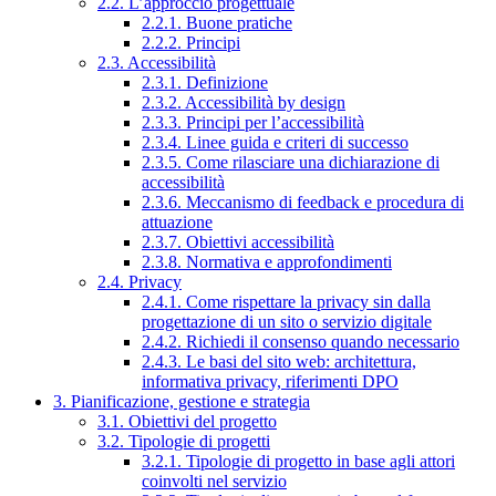
2.2. L’approccio progettuale
2.2.1. Buone pratiche
2.2.2. Principi
2.3. Accessibilità
2.3.1. Definizione
2.3.2. Accessibilità by design
2.3.3. Principi per l’accessibilità
2.3.4. Linee guida e criteri di successo
2.3.5. Come rilasciare una dichiarazione di
accessibilità
2.3.6. Meccanismo di feedback e procedura di
attuazione
2.3.7. Obiettivi accessibilità
2.3.8. Normativa e approfondimenti
2.4. Privacy
2.4.1. Come rispettare la privacy sin dalla
progettazione di un sito o servizio digitale
2.4.2. Richiedi il consenso quando necessario
2.4.3. Le basi del sito web: architettura,
informativa privacy, riferimenti DPO
3. Pianificazione, gestione e strategia
3.1. Obiettivi del progetto
3.2. Tipologie di progetti
3.2.1. Tipologie di progetto in base agli attori
coinvolti nel servizio