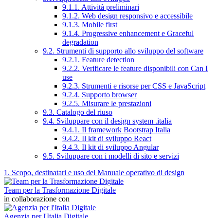
9.1.1. Attività preliminari
9.1.2. Web design responsivo e accessibile
9.1.3. Mobile first
9.1.4. Progressive enhancement e Graceful
degradation
9.2. Strumenti di supporto allo sviluppo del software
9.2.1. Feature detection
9.2.2. Verificare le feature disponibili con Can I
use
9.2.3. Strumenti e risorse per CSS e JavaScript
9.2.4. Supporto browser
9.2.5. Misurare le prestazioni
9.3. Catalogo del riuso
9.4. Sviluppare con il design system .italia
9.4.1. Il framework Bootstrap Italia
9.4.2. Il kit di sviluppo React
9.4.3. Il kit di sviluppo Angular
9.5. Sviluppare con i modelli di sito e servizi
1. Scopo, destinatari e uso del Manuale operativo di design
Team per la Trasformazione Digitale
in collaborazione con
Agenzia per l'Italia Digitale