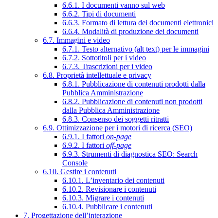
6.6.1. I documenti vanno sul web
6.6.2. Tipi di documenti
6.6.3. Formato di lettura dei documenti elettronici
6.6.4. Modalità di produzione dei documenti
6.7. Immagini e video
6.7.1. Testo alternativo (alt text) per le immagini
6.7.2. Sottotitoli per i video
6.7.3. Trascrizioni per i video
6.8. Proprietà intellettuale e privacy
6.8.1. Pubblicazione di contenuti prodotti dalla
Pubblica Amministrazione
6.8.2. Pubblicazione di contenuti non prodotti
dalla Pubblica Amministrazione
6.8.3. Consenso dei soggetti ritratti
6.9. Ottimizzazione per i motori di ricerca (SEO)
6.9.1. I fattori
on-page
6.9.2. I fattori
off-page
6.9.3. Strumenti di diagnostica SEO: Search
Console
6.10. Gestire i contenuti
6.10.1. L’inventario dei contenuti
6.10.2. Revisionare i contenuti
6.10.3. Migrare i contenuti
6.10.4. Pubblicare i contenuti
7. Progettazione dell’interazione