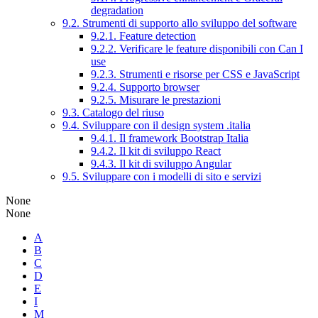
degradation
9.2. Strumenti di supporto allo sviluppo del software
9.2.1. Feature detection
9.2.2. Verificare le feature disponibili con Can I
use
9.2.3. Strumenti e risorse per CSS e JavaScript
9.2.4. Supporto browser
9.2.5. Misurare le prestazioni
9.3. Catalogo del riuso
9.4. Sviluppare con il design system .italia
9.4.1. Il framework Bootstrap Italia
9.4.2. Il kit di sviluppo React
9.4.3. Il kit di sviluppo Angular
9.5. Sviluppare con i modelli di sito e servizi
None
None
A
B
C
D
E
I
M