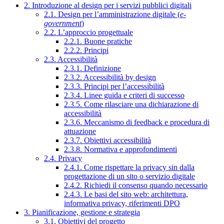
2. Introduzione al design per i servizi pubblici digitali
2.1. Design per l’amministrazione digitale (
e-
government
)
2.2. L’approccio progettuale
2.2.1. Buone pratiche
2.2.2. Principi
2.3. Accessibilità
2.3.1. Definizione
2.3.2. Accessibilità by design
2.3.3. Principi per l’accessibilità
2.3.4. Linee guida e criteri di successo
2.3.5. Come rilasciare una dichiarazione di
accessibilità
2.3.6. Meccanismo di feedback e procedura di
attuazione
2.3.7. Obiettivi accessibilità
2.3.8. Normativa e approfondimenti
2.4. Privacy
2.4.1. Come rispettare la privacy sin dalla
progettazione di un sito o servizio digitale
2.4.2. Richiedi il consenso quando necessario
2.4.3. Le basi del sito web: architettura,
informativa privacy, riferimenti DPO
3. Pianificazione, gestione e strategia
3.1. Obiettivi del progetto