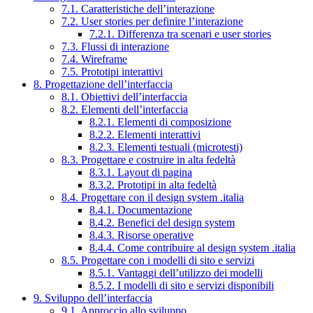
7.1. Caratteristiche dell’interazione
7.2. User stories per definire l’interazione
7.2.1. Differenza tra scenari e user stories
7.3. Flussi di interazione
7.4. Wireframe
7.5. Prototipi interattivi
8. Progettazione dell’interfaccia
8.1. Obiettivi dell’interfaccia
8.2. Elementi dell’interfaccia
8.2.1. Elementi di composizione
8.2.2. Elementi interattivi
8.2.3. Elementi testuali (microtesti)
8.3. Progettare e costruire in alta fedeltà
8.3.1. Layout di pagina
8.3.2. Prototipi in alta fedeltà
8.4. Progettare con il design system .italia
8.4.1. Documentazione
8.4.2. Benefici del design system
8.4.3. Risorse operative
8.4.4. Come contribuire al design system .italia
8.5. Progettare con i modelli di sito e servizi
8.5.1. Vantaggi dell’utilizzo dei modelli
8.5.2. I modelli di sito e servizi disponibili
9. Sviluppo dell’interfaccia
9.1. Approccio allo sviluppo