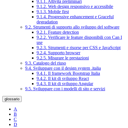
9.1.1. Attività preliminari
9.1.2. Web design responsivo e accessibile
9.1.3. Mobile first
9.1.4. Progressive enhancement e Graceful
degradation
9.2. Strumenti di supporto allo sviluppo del software
9.2.1. Feature detection
9.2.2. Verificare le feature disponibili con Can I
use
9.2.3. Strumenti e risorse per CSS e JavaScript
9.2.4. Supporto browser
9.2.5. Misurare le prestazioni
9.3. Catalogo del riuso
9.4. Sviluppare con il design system .italia
9.4.1. Il framework Bootstrap Italia
9.4.2. Il kit di sviluppo React
9.4.3. Il kit di sviluppo Angular
9.5. Sviluppare con i modelli di sito e servizi
glossario
A
B
C
D