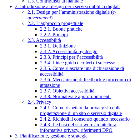
1.3. Contribuisci al manuale
2. Introduzione al design per i servizi pubblici digitali
2.1. Design per l’amministrazione digitale (
e-
government
)
2.2. L’approccio progettuale
2.2.1. Buone pratiche
2.2.2. Principi
2.3. Accessibilità
2.3.1. Definizione
2.3.2. Accessibilità by design
2.3.3. Principi per l’accessibilità
2.3.4. Linee guida e criteri di successo
2.3.5. Come rilasciare una dichiarazione di
accessibilità
2.3.6. Meccanismo di feedback e procedura di
attuazione
2.3.7. Obiettivi accessibilità
2.3.8. Normativa e approfondimenti
2.4. Privacy
2.4.1. Come rispettare la privacy sin dalla
progettazione di un sito o servizio digitale
2.4.2. Richiedi il consenso quando necessario
2.4.3. Le basi del sito web: architettura,
informativa privacy, riferimenti DPO
3. Pianificazione, gestione e strategia