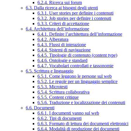
6.2.4. Ricerca sui forum
6.3. Dalla ricerca ai bisogni degli utenti
6.3.1. User stories per definire i contenuti
6.3.2. Job stories per definire i contenuti
6.3.3. Criteri di accettazione
6.4. Architettura dell’informazione
6.4.1. Definire l’architettura dell’informazione
6.4.2. Alberatura
6.4.3. Flussi di interazione
6.4.4. Sistemi di navigazione
6.4.5. Tipologie di contenuto (content type)
6.4.6. Ontologie e standard
6.4.7. Vocabolari controllati e tassonomie
6.5. Scrittura e linguaggio
6.5.1. Come leggono le persone sul web
6.5.2. Le regole per un linguaggio semplice
6.5.3. Microtesti
6.5.4. Scrittura collaborativa
6.5.5. Content critique
6.5.6. Traduzione e localizzazione dei contenuti
6.6. Documenti
6.6.1. I documenti vanno sul web
6.6.2. Tipi di documenti
6.6.3. Formato di lettura dei documenti elettronici
6.6.4. Modalità di produzione dei documenti