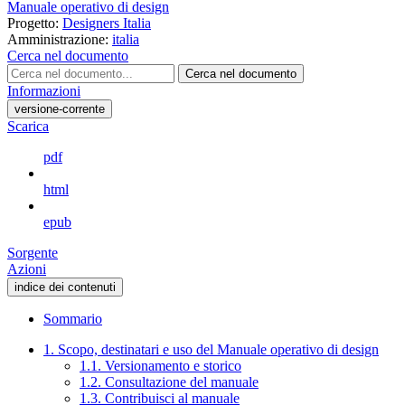
Manuale operativo di design
Progetto:
Designers Italia
Amministrazione:
italia
Cerca nel documento
Cerca nel documento
Informazioni
versione-corrente
Scarica
pdf
html
epub
Sorgente
Azioni
indice dei contenuti
Sommario
1. Scopo, destinatari e uso del Manuale operativo di design
1.1. Versionamento e storico
1.2. Consultazione del manuale
1.3. Contribuisci al manuale