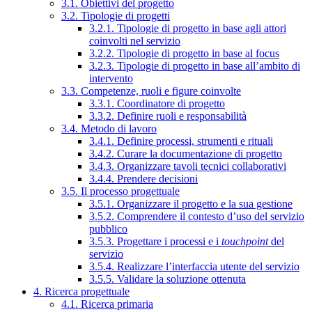
3.1. Obiettivi del progetto
3.2. Tipologie di progetti
3.2.1. Tipologie di progetto in base agli attori
coinvolti nel servizio
3.2.2. Tipologie di progetto in base al focus
3.2.3. Tipologie di progetto in base all’ambito di
intervento
3.3. Competenze, ruoli e figure coinvolte
3.3.1. Coordinatore di progetto
3.3.2. Definire ruoli e responsabilità
3.4. Metodo di lavoro
3.4.1. Definire processi, strumenti e rituali
3.4.2. Curare la documentazione di progetto
3.4.3. Organizzare tavoli tecnici collaborativi
3.4.4. Prendere decisioni
3.5. Il processo progettuale
3.5.1. Organizzare il progetto e la sua gestione
3.5.2. Comprendere il contesto d’uso del servizio
pubblico
3.5.3. Progettare i processi e i
touchpoint
del
servizio
3.5.4. Realizzare l’interfaccia utente del servizio
3.5.5. Validare la soluzione ottenuta
4. Ricerca progettuale
4.1. Ricerca primaria