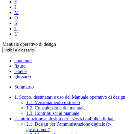
E
I
M
O
S
T
U
Manuale operativo di design
indici e glossario
contenuti
figure
tabelle
glossario
Sommario
1. Scopo, destinatari e uso del Manuale operativo di design
1.1. Versionamento e storico
1.2. Consultazione del manuale
1.3. Contribuisci al manuale
2. Introduzione al design per i servizi pubblici digitali
2.1. Design per l’amministrazione digitale (
e-
government
)