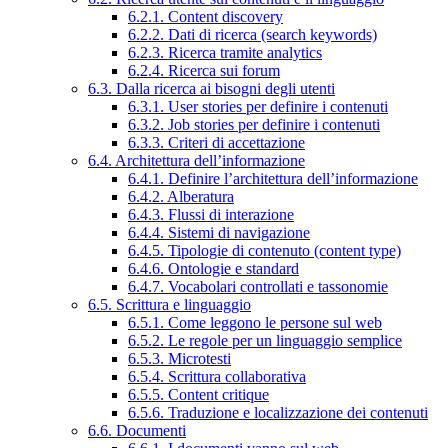
6.2.1. Content discovery
6.2.2. Dati di ricerca (search keywords)
6.2.3. Ricerca tramite analytics
6.2.4. Ricerca sui forum
6.3. Dalla ricerca ai bisogni degli utenti
6.3.1. User stories per definire i contenuti
6.3.2. Job stories per definire i contenuti
6.3.3. Criteri di accettazione
6.4. Architettura dell’informazione
6.4.1. Definire l’architettura dell’informazione
6.4.2. Alberatura
6.4.3. Flussi di interazione
6.4.4. Sistemi di navigazione
6.4.5. Tipologie di contenuto (content type)
6.4.6. Ontologie e standard
6.4.7. Vocabolari controllati e tassonomie
6.5. Scrittura e linguaggio
6.5.1. Come leggono le persone sul web
6.5.2. Le regole per un linguaggio semplice
6.5.3. Microtesti
6.5.4. Scrittura collaborativa
6.5.5. Content critique
6.5.6. Traduzione e localizzazione dei contenuti
6.6. Documenti