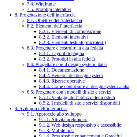
7.4. Wireframe
7.5. Prototipi interattivi
8. Progettazione dell’interfaccia
8.1. Obiettivi dell’interfaccia
8.2. Elementi dell’interfaccia
8.2.1. Elementi di composizione
8.2.2. Elementi interattivi
8.2.3. Elementi testuali (microtesti)
8.3. Progettare e costruire in alta fedeltà
8.3.1. Layout di pagina
8.3.2. Prototipi in alta fedeltà
8.4. Progettare con il design system .italia
8.4.1. Documentazione
8.4.2. Benefici del design system
8.4.3. Risorse operative
8.4.4. Come contribuire al design system .italia
8.5. Progettare con i modelli di sito e servizi
8.5.1. Vantaggi dell’utilizzo dei modelli
8.5.2. I modelli di sito e servizi disponibili
9. Sviluppo dell’interfaccia
9.1. Approccio allo sviluppo
9.1.1. Attività preliminari
9.1.2. Web design responsivo e accessibile
9.1.3. Mobile first
9.1.4. Progressive enhancement e Graceful