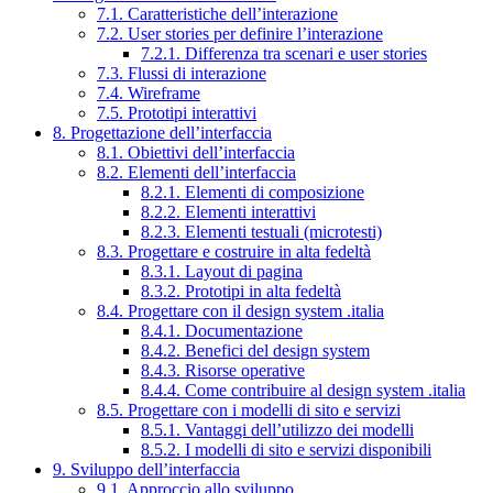
7.1. Caratteristiche dell’interazione
7.2. User stories per definire l’interazione
7.2.1. Differenza tra scenari e user stories
7.3. Flussi di interazione
7.4. Wireframe
7.5. Prototipi interattivi
8. Progettazione dell’interfaccia
8.1. Obiettivi dell’interfaccia
8.2. Elementi dell’interfaccia
8.2.1. Elementi di composizione
8.2.2. Elementi interattivi
8.2.3. Elementi testuali (microtesti)
8.3. Progettare e costruire in alta fedeltà
8.3.1. Layout di pagina
8.3.2. Prototipi in alta fedeltà
8.4. Progettare con il design system .italia
8.4.1. Documentazione
8.4.2. Benefici del design system
8.4.3. Risorse operative
8.4.4. Come contribuire al design system .italia
8.5. Progettare con i modelli di sito e servizi
8.5.1. Vantaggi dell’utilizzo dei modelli
8.5.2. I modelli di sito e servizi disponibili
9. Sviluppo dell’interfaccia
9.1. Approccio allo sviluppo