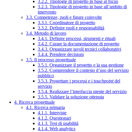
3.2.2. Tipologie di progetto in base al focus
3.2.3. Tipologie di progetto in base all’ambito di
intervento
3.3. Competenze, ruoli e figure coinvolte
3.3.1. Coordinatore di progetto
3.3.2. Definire ruoli e responsabilità
3.4. Metodo di lavoro
3.4.1. Definire processi, strumenti e rituali
3.4.2. Curare la documentazione di progetto
3.4.3. Organizzare tavoli tecnici collaborativi
3.4.4. Prendere decisioni
3.5. Il processo progettuale
3.5.1. Organizzare il progetto e la sua gestione
3.5.2. Comprendere il contesto d’uso del servizio
pubblico
3.5.3. Progettare i processi e i
touchpoint
del
servizio
3.5.4. Realizzare l’interfaccia utente del servizio
3.5.5. Validare la soluzione ottenuta
4. Ricerca progettuale
4.1. Ricerca primaria
4.1.1. Interviste
4.1.2. Questionari
4.1.3. Test di usabilità
4.1.4. Web analytics