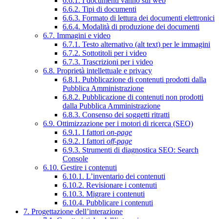
6.6.1. I documenti vanno sul web
6.6.2. Tipi di documenti
6.6.3. Formato di lettura dei documenti elettronici
6.6.4. Modalità di produzione dei documenti
6.7. Immagini e video
6.7.1. Testo alternativo (alt text) per le immagini
6.7.2. Sottotitoli per i video
6.7.3. Trascrizioni per i video
6.8. Proprietà intellettuale e privacy
6.8.1. Pubblicazione di contenuti prodotti dalla
Pubblica Amministrazione
6.8.2. Pubblicazione di contenuti non prodotti
dalla Pubblica Amministrazione
6.8.3. Consenso dei soggetti ritratti
6.9. Ottimizzazione per i motori di ricerca (SEO)
6.9.1. I fattori
on-page
6.9.2. I fattori
off-page
6.9.3. Strumenti di diagnostica SEO: Search
Console
6.10. Gestire i contenuti
6.10.1. L’inventario dei contenuti
6.10.2. Revisionare i contenuti
6.10.3. Migrare i contenuti
6.10.4. Pubblicare i contenuti
7. Progettazione dell’interazione