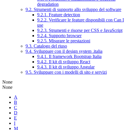
degradation
9.2. Strumenti di supporto allo sviluppo del software
9.2.1. Feature detection
9.2.2. Verificare le feature disponibili con Can I
use
9.2.3. Strumenti e risorse per CSS e JavaScript
9.2.4. Supporto browser
9.2.5. Misurare le prestazioni
9.3. Catalogo del riuso
9.4. Sviluppare con il design system .italia
9.4.1. Il framework Bootstrap Italia
9.4.2. Il kit di sviluppo React
9.4.3. Il kit di sviluppo Angular
9.5. Sviluppare con i modelli di sito e servizi
None
None
A
B
C
D
E
I
M