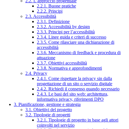
2.2. L’approccio progettuale
2.2.1. Buone pratiche
2.2.2. Principi
2.3. Accessibilità
2.3.1. Definizione
2.3.2. Accessibilità by design
2.3.3. Principi per l’accessibilità
2.3.4. Linee guida e criteri di successo
2.3.5. Come rilasciare una dichiarazione di
accessibilità
2.3.6. Meccanismo di feedback e procedura di
attuazione
2.3.7. Obiettivi accessibilità
2.3.8. Normativa e approfondimenti
2.4. Privacy
2.4.1. Come rispettare la privacy sin dalla
progettazione di un sito o servizio digitale
2.4.2. Richiedi il consenso quando necessario
2.4.3. Le basi del sito web: architettura,
informativa privacy, riferimenti DPO
3. Pianificazione, gestione e strategia
3.1. Obiettivi del progetto
3.2. Tipologie di progetti
3.2.1. Tipologie di progetto in base agli attori
coinvolti nel servizio