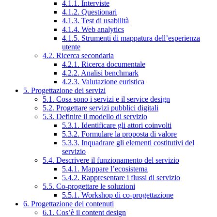
4.1.1. Interviste
4.1.2. Questionari
4.1.3. Test di usabilità
4.1.4. Web analytics
4.1.5. Strumenti di mappatura dell’esperienza
utente
4.2. Ricerca secondaria
4.2.1. Ricerca documentale
4.2.2. Analisi benchmark
4.2.3. Valutazione euristica
5. Progettazione dei servizi
5.1. Cosa sono i servizi e il service design
5.2. Progettare servizi pubblici digitali
5.3. Definire il modello di servizio
5.3.1. Identificare gli attori coinvolti
5.3.2. Formulare la proposta di valore
5.3.3. Inquadrare gli elementi costitutivi del
servizio
5.4. Descrivere il funzionamento del servizio
5.4.1. Mappare l’ecosistema
5.4.2. Rappresentare i flussi di servizio
5.5. Co-progettare le soluzioni
5.5.1. Workshop di co-progettazione
6. Progettazione dei contenuti
6.1. Cos’è il content design