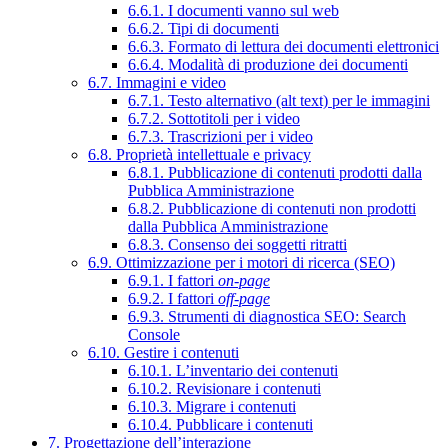
6.6.1. I documenti vanno sul web
6.6.2. Tipi di documenti
6.6.3. Formato di lettura dei documenti elettronici
6.6.4. Modalità di produzione dei documenti
6.7. Immagini e video
6.7.1. Testo alternativo (alt text) per le immagini
6.7.2. Sottotitoli per i video
6.7.3. Trascrizioni per i video
6.8. Proprietà intellettuale e privacy
6.8.1. Pubblicazione di contenuti prodotti dalla
Pubblica Amministrazione
6.8.2. Pubblicazione di contenuti non prodotti
dalla Pubblica Amministrazione
6.8.3. Consenso dei soggetti ritratti
6.9. Ottimizzazione per i motori di ricerca (SEO)
6.9.1. I fattori
on-page
6.9.2. I fattori
off-page
6.9.3. Strumenti di diagnostica SEO: Search
Console
6.10. Gestire i contenuti
6.10.1. L’inventario dei contenuti
6.10.2. Revisionare i contenuti
6.10.3. Migrare i contenuti
6.10.4. Pubblicare i contenuti
7. Progettazione dell’interazione