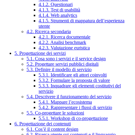
4.1.2. Questionari
4.1.3. Test di usabilità
4.1.4. Web analytics
4.1.5. Strumenti di mappatura dell’esperienza
utente
4.2. Ricerca secondaria
4.2.1. Ricerca documentale
4.2.2. Analisi benchmark
4.2.3. Valutazione euristica
5. Progettazione dei servizi
5.1. Cosa sono i servizi e il service design
5.2. Progettare servizi pubblici digitali
5.3. Definire il modello di servizio
5.3.1. Identificare gli attori coinvolti
5.3.2. Formulare la proposta di valore
5.3.3. Inquadrare gli elementi costitutivi del
servizio
5.4. Descrivere il funzionamento del servizio
5.4.1. Mappare l’ecosistema
5.4.2. Rappresentare i flussi di servizio
5.5. Co-progettare le soluzioni
5.5.1. Workshop di co-progettazione
6. Progettazione dei contenuti
6.1. Cos’è il content design
6.2. Ricerca utente sui contenuti e il linguaggio