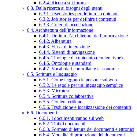
6.2.4. Ricerca sui forum
6.3. Dalla ricerca ai bisogni degli utenti
6.3.1. User stories per definire i contenuti
6.3.2. Job stories per definire i contenuti
6.3.3. Criteri di accettazione
6.4. Architettura dell’informazione
6.4.1. Definire l’architettura dell’informazione
6.4.2. Alberatura
6.4.3. Flussi di interazione
6.4.4. Sistemi di navigazione
6.4.5. Tipologie di contenuto (content type)
6.4.6. Ontologie e standard
6.4.7. Vocabolari controllati e tassonomie
6.5. Scrittura e linguaggio
6.5.1. Come leggono le persone sul web
6.5.2. Le regole per un linguaggio semplice
6.5.3. Microtesti
6.5.4. Scrittura collaborativa
6.5.5. Content critique
6.5.6. Traduzione e localizzazione dei contenuti
6.6. Documenti
6.6.1. I documenti vanno sul web
6.6.2. Tipi di documenti
6.6.3. Formato di lettura dei documenti elettronici
6.6.4. Modalità di produzione dei documenti