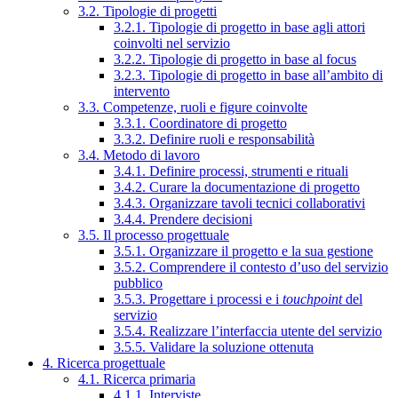
3.2. Tipologie di progetti
3.2.1. Tipologie di progetto in base agli attori
coinvolti nel servizio
3.2.2. Tipologie di progetto in base al focus
3.2.3. Tipologie di progetto in base all’ambito di
intervento
3.3. Competenze, ruoli e figure coinvolte
3.3.1. Coordinatore di progetto
3.3.2. Definire ruoli e responsabilità
3.4. Metodo di lavoro
3.4.1. Definire processi, strumenti e rituali
3.4.2. Curare la documentazione di progetto
3.4.3. Organizzare tavoli tecnici collaborativi
3.4.4. Prendere decisioni
3.5. Il processo progettuale
3.5.1. Organizzare il progetto e la sua gestione
3.5.2. Comprendere il contesto d’uso del servizio
pubblico
3.5.3. Progettare i processi e i
touchpoint
del
servizio
3.5.4. Realizzare l’interfaccia utente del servizio
3.5.5. Validare la soluzione ottenuta
4. Ricerca progettuale
4.1. Ricerca primaria
4.1.1. Interviste