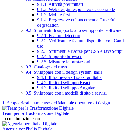
9.1.1. Attività preliminari
9.1.2. Web design responsivo e accessibile
9.1.3. Mobile first
9.1.4. Progressive enhancement e Graceful
degradation
9.2. Strumenti di supporto allo sviluppo del software
9.2.1. Feature detection
9.2.2. Verificare le feature disponibili con Can I
use
9.2.3. Strumenti e risorse per CSS e JavaScript
9.2.4. Supporto browser
9.2.5. Misurare le prestazioni
9.3. Catalogo del riuso
9.4. Sviluppare con il design system .italia
9.4.1. Il framework Bootstrap Italia
9.4.2. Il kit di sviluppo React
9.4.3. Il kit di sviluppo Angular
9.5. Sviluppare con i modelli di sito e servizi
1. Scopo, destinatari e uso del Manuale operativo di design
Team per la Trasformazione Digitale
in collaborazione con
Agenzia per l'Italia Digitale