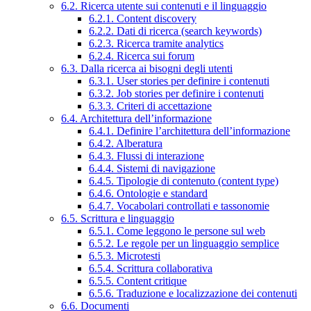
6.2. Ricerca utente sui contenuti e il linguaggio
6.2.1. Content discovery
6.2.2. Dati di ricerca (search keywords)
6.2.3. Ricerca tramite analytics
6.2.4. Ricerca sui forum
6.3. Dalla ricerca ai bisogni degli utenti
6.3.1. User stories per definire i contenuti
6.3.2. Job stories per definire i contenuti
6.3.3. Criteri di accettazione
6.4. Architettura dell’informazione
6.4.1. Definire l’architettura dell’informazione
6.4.2. Alberatura
6.4.3. Flussi di interazione
6.4.4. Sistemi di navigazione
6.4.5. Tipologie di contenuto (content type)
6.4.6. Ontologie e standard
6.4.7. Vocabolari controllati e tassonomie
6.5. Scrittura e linguaggio
6.5.1. Come leggono le persone sul web
6.5.2. Le regole per un linguaggio semplice
6.5.3. Microtesti
6.5.4. Scrittura collaborativa
6.5.5. Content critique
6.5.6. Traduzione e localizzazione dei contenuti
6.6. Documenti