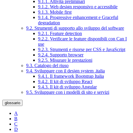
9.1.1. Attività preliminari
9.1.2. Web design responsivo e accessibile
9.1.3. Mobile first
9.1.4. Progressive enhancement e Graceful
degradation
9.2. Strumenti di supporto allo sviluppo del software
9.2.1. Feature detection
9.2.2. Verificare le feature disponibili con Can I
use
9.2.3. Strumenti e risorse per CSS e JavaScript
9.2.4. Supporto browser
9.2.5. Misurare le prestazioni
9.3. Catalogo del riuso
9.4. Sviluppare con il design system .italia
9.4.1. Il framework Bootstrap Italia
9.4.2. Il kit di sviluppo React
9.4.3. Il kit di sviluppo Angular
9.5. Sviluppare con i modelli di sito e servizi
glossario
A
B
C
D