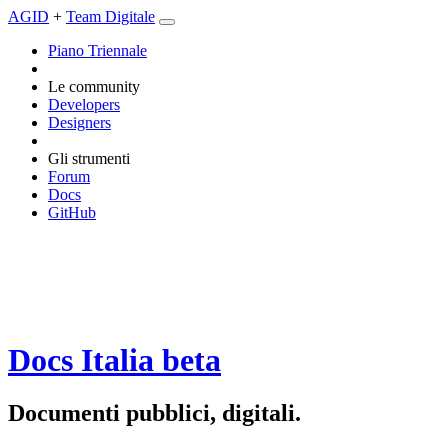
AGID
+
Team Digitale
Piano Triennale
Le community
Developers
Designers
Gli strumenti
Forum
Docs
GitHub
Docs Italia
beta
Documenti pubblici, digitali.