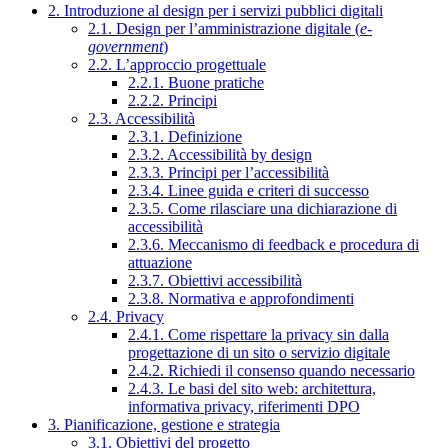
2. Introduzione al design per i servizi pubblici digitali
2.1. Design per l’amministrazione digitale (
e-
government
)
2.2. L’approccio progettuale
2.2.1. Buone pratiche
2.2.2. Principi
2.3. Accessibilità
2.3.1. Definizione
2.3.2. Accessibilità by design
2.3.3. Principi per l’accessibilità
2.3.4. Linee guida e criteri di successo
2.3.5. Come rilasciare una dichiarazione di
accessibilità
2.3.6. Meccanismo di feedback e procedura di
attuazione
2.3.7. Obiettivi accessibilità
2.3.8. Normativa e approfondimenti
2.4. Privacy
2.4.1. Come rispettare la privacy sin dalla
progettazione di un sito o servizio digitale
2.4.2. Richiedi il consenso quando necessario
2.4.3. Le basi del sito web: architettura,
informativa privacy, riferimenti DPO
3. Pianificazione, gestione e strategia
3.1. Obiettivi del progetto