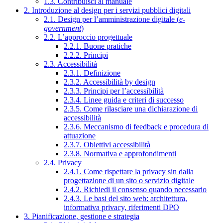
1.3. Contribuisci al manuale
2. Introduzione al design per i servizi pubblici digitali
2.1. Design per l’amministrazione digitale (
e-
government
)
2.2. L’approccio progettuale
2.2.1. Buone pratiche
2.2.2. Principi
2.3. Accessibilità
2.3.1. Definizione
2.3.2. Accessibilità by design
2.3.3. Principi per l’accessibilità
2.3.4. Linee guida e criteri di successo
2.3.5. Come rilasciare una dichiarazione di
accessibilità
2.3.6. Meccanismo di feedback e procedura di
attuazione
2.3.7. Obiettivi accessibilità
2.3.8. Normativa e approfondimenti
2.4. Privacy
2.4.1. Come rispettare la privacy sin dalla
progettazione di un sito o servizio digitale
2.4.2. Richiedi il consenso quando necessario
2.4.3. Le basi del sito web: architettura,
informativa privacy, riferimenti DPO
3. Pianificazione, gestione e strategia