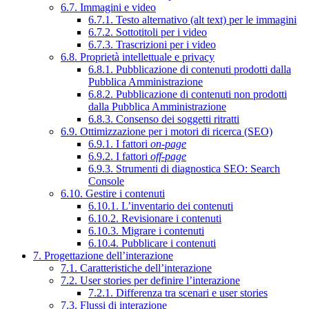
6.7. Immagini e video
6.7.1. Testo alternativo (alt text) per le immagini
6.7.2. Sottotitoli per i video
6.7.3. Trascrizioni per i video
6.8. Proprietà intellettuale e privacy
6.8.1. Pubblicazione di contenuti prodotti dalla
Pubblica Amministrazione
6.8.2. Pubblicazione di contenuti non prodotti
dalla Pubblica Amministrazione
6.8.3. Consenso dei soggetti ritratti
6.9. Ottimizzazione per i motori di ricerca (SEO)
6.9.1. I fattori
on-page
6.9.2. I fattori
off-page
6.9.3. Strumenti di diagnostica SEO: Search
Console
6.10. Gestire i contenuti
6.10.1. L’inventario dei contenuti
6.10.2. Revisionare i contenuti
6.10.3. Migrare i contenuti
6.10.4. Pubblicare i contenuti
7. Progettazione dell’interazione
7.1. Caratteristiche dell’interazione
7.2. User stories per definire l’interazione
7.2.1. Differenza tra scenari e user stories
7.3. Flussi di interazione