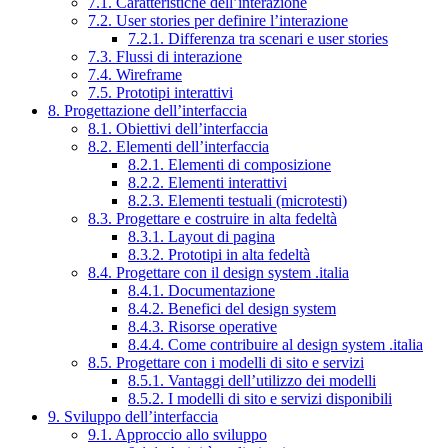
7.1. Caratteristiche dell’interazione
7.2. User stories per definire l’interazione
7.2.1. Differenza tra scenari e user stories
7.3. Flussi di interazione
7.4. Wireframe
7.5. Prototipi interattivi
8. Progettazione dell’interfaccia
8.1. Obiettivi dell’interfaccia
8.2. Elementi dell’interfaccia
8.2.1. Elementi di composizione
8.2.2. Elementi interattivi
8.2.3. Elementi testuali (microtesti)
8.3. Progettare e costruire in alta fedeltà
8.3.1. Layout di pagina
8.3.2. Prototipi in alta fedeltà
8.4. Progettare con il design system .italia
8.4.1. Documentazione
8.4.2. Benefici del design system
8.4.3. Risorse operative
8.4.4. Come contribuire al design system .italia
8.5. Progettare con i modelli di sito e servizi
8.5.1. Vantaggi dell’utilizzo dei modelli
8.5.2. I modelli di sito e servizi disponibili
9. Sviluppo dell’interfaccia
9.1. Approccio allo sviluppo