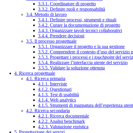
3.3.1. Coordinatore di progetto
3.3.2. Definire ruoli e responsabilità
3.4. Metodo di lavoro
3.4.1. Definire processi, strumenti e rituali
3.4.2. Curare la documentazione di progetto
3.4.3. Organizzare tavoli tecnici collaborativi
3.4.4. Prendere decisioni
3.5. Il processo progettuale
3.5.1. Organizzare il progetto e la sua gestione
3.5.2. Comprendere il contesto d’uso del servizio 
3.5.3. Progettare i processi e i
touchpoint
del servi
3.5.4. Realizzare l’interfaccia utente del servizio
3.5.5. Validare la soluzione ottenuta
4. Ricerca progettuale
4.1. Ricerca primaria
4.1.1. Interviste
4.1.2. Questionari
4.1.3. Test di usabilità
4.1.4. Web analytics
4.1.5. Strumenti di mappatura dell’esperienza uten
4.2. Ricerca secondaria
4.2.1. Ricerca documentale
4.2.2. Analisi benchmark
4.2.3. Valutazione euristica
5. Progettazione dei servizi