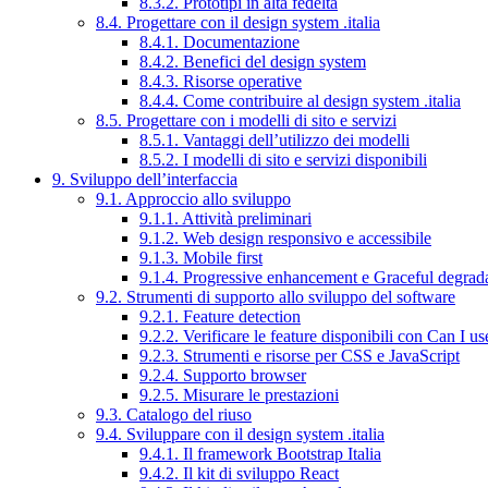
8.3.2. Prototipi in alta fedeltà
8.4. Progettare con il design system .italia
8.4.1. Documentazione
8.4.2. Benefici del design system
8.4.3. Risorse operative
8.4.4. Come contribuire al design system .italia
8.5. Progettare con i modelli di sito e servizi
8.5.1. Vantaggi dell’utilizzo dei modelli
8.5.2. I modelli di sito e servizi disponibili
9. Sviluppo dell’interfaccia
9.1. Approccio allo sviluppo
9.1.1. Attività preliminari
9.1.2. Web design responsivo e accessibile
9.1.3. Mobile first
9.1.4. Progressive enhancement e Graceful degrad
9.2. Strumenti di supporto allo sviluppo del software
9.2.1. Feature detection
9.2.2. Verificare le feature disponibili con Can I us
9.2.3. Strumenti e risorse per CSS e JavaScript
9.2.4. Supporto browser
9.2.5. Misurare le prestazioni
9.3. Catalogo del riuso
9.4. Sviluppare con il design system .italia
9.4.1. Il framework Bootstrap Italia
9.4.2. Il kit di sviluppo React