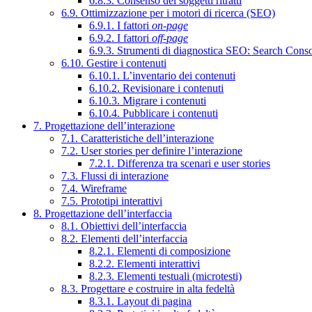
6.8.3. Consenso dei soggetti ritratti
6.9. Ottimizzazione per i motori di ricerca (SEO)
6.9.1. I fattori
on-page
6.9.2. I fattori
off-page
6.9.3. Strumenti di diagnostica SEO: Search Cons
6.10. Gestire i contenuti
6.10.1. L’inventario dei contenuti
6.10.2. Revisionare i contenuti
6.10.3. Migrare i contenuti
6.10.4. Pubblicare i contenuti
7. Progettazione dell’interazione
7.1. Caratteristiche dell’interazione
7.2. User stories per definire l’interazione
7.2.1. Differenza tra scenari e user stories
7.3. Flussi di interazione
7.4. Wireframe
7.5. Prototipi interattivi
8. Progettazione dell’interfaccia
8.1. Obiettivi dell’interfaccia
8.2. Elementi dell’interfaccia
8.2.1. Elementi di composizione
8.2.2. Elementi interattivi
8.2.3. Elementi testuali (microtesti)
8.3. Progettare e costruire in alta fedeltà
8.3.1. Layout di pagina