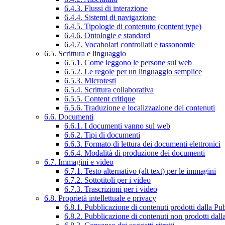
6.4.3. Flussi di interazione
6.4.4. Sistemi di navigazione
6.4.5. Tipologie di contenuto (content type)
6.4.6. Ontologie e standard
6.4.7. Vocabolari controllati e tassonomie
6.5. Scrittura e linguaggio
6.5.1. Come leggono le persone sul web
6.5.2. Le regole per un linguaggio semplice
6.5.3. Microtesti
6.5.4. Scrittura collaborativa
6.5.5. Content critique
6.5.6. Traduzione e localizzazione dei contenuti
6.6. Documenti
6.6.1. I documenti vanno sul web
6.6.2. Tipi di documenti
6.6.3. Formato di lettura dei documenti elettronici
6.6.4. Modalità di produzione dei documenti
6.7. Immagini e video
6.7.1. Testo alternativo (alt text) per le immagini
6.7.2. Sottotitoli per i video
6.7.3. Trascrizioni per i video
6.8. Proprietà intellettuale e privacy
6.8.1. Pubblicazione di contenuti prodotti dalla P
6.8.2. Pubblicazione di contenuti non prodotti dal