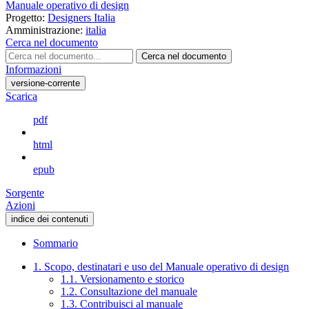
Manuale operativo di design
Progetto:
Designers Italia
Amministrazione:
italia
Cerca nel documento
Cerca nel documento
Informazioni
versione-corrente
Scarica
pdf
html
epub
Sorgente
Azioni
indice dei contenuti
Sommario
1. Scopo, destinatari e uso del Manuale operativo di design
1.1. Versionamento e storico
1.2. Consultazione del manuale
1.3. Contribuisci al manuale