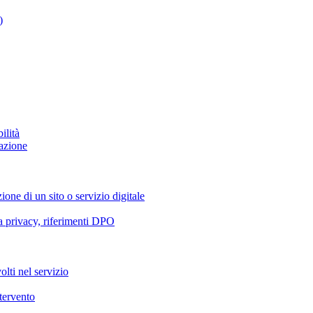
)
ilità
azione
ione di un sito o servizio digitale
va privacy, riferimenti DPO
olti nel servizio
ntervento