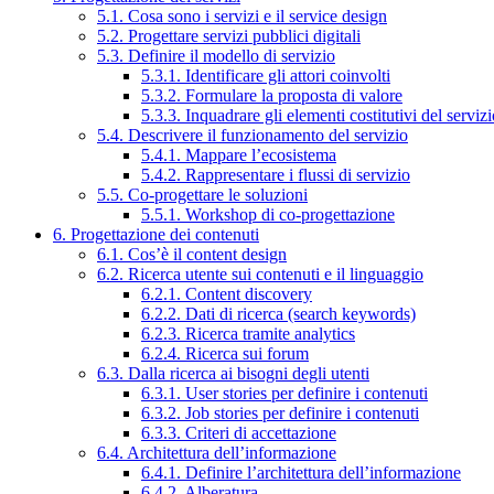
5.1. Cosa sono i servizi e il service design
5.2. Progettare servizi pubblici digitali
5.3. Definire il modello di servizio
5.3.1. Identificare gli attori coinvolti
5.3.2. Formulare la proposta di valore
5.3.3. Inquadrare gli elementi costitutivi del serviz
5.4. Descrivere il funzionamento del servizio
5.4.1. Mappare l’ecosistema
5.4.2. Rappresentare i flussi di servizio
5.5. Co-progettare le soluzioni
5.5.1. Workshop di co-progettazione
6. Progettazione dei contenuti
6.1. Cos’è il content design
6.2. Ricerca utente sui contenuti e il linguaggio
6.2.1. Content discovery
6.2.2. Dati di ricerca (search keywords)
6.2.3. Ricerca tramite analytics
6.2.4. Ricerca sui forum
6.3. Dalla ricerca ai bisogni degli utenti
6.3.1. User stories per definire i contenuti
6.3.2. Job stories per definire i contenuti
6.3.3. Criteri di accettazione
6.4. Architettura dell’informazione
6.4.1. Definire l’architettura dell’informazione
6.4.2. Alberatura