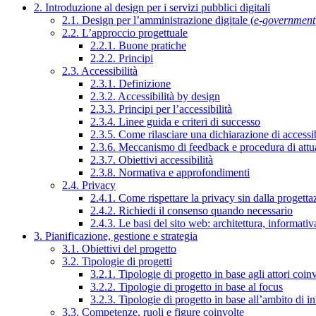
2. Introduzione al design per i servizi pubblici digitali
2.1. Design per l’amministrazione digitale (
e-government
2.2. L’approccio progettuale
2.2.1. Buone pratiche
2.2.2. Principi
2.3. Accessibilità
2.3.1. Definizione
2.3.2. Accessibilità by design
2.3.3. Principi per l’accessibilità
2.3.4. Linee guida e criteri di successo
2.3.5. Come rilasciare una dichiarazione di accessib
2.3.6. Meccanismo di feedback e procedura di attu
2.3.7. Obiettivi accessibilità
2.3.8. Normativa e approfondimenti
2.4. Privacy
2.4.1. Come rispettare la privacy sin dalla progettaz
2.4.2. Richiedi il consenso quando necessario
2.4.3. Le basi del sito web: architettura, informati
3. Pianificazione, gestione e strategia
3.1. Obiettivi del progetto
3.2. Tipologie di progetti
3.2.1. Tipologie di progetto in base agli attori coinv
3.2.2. Tipologie di progetto in base al focus
3.2.3. Tipologie di progetto in base all’ambito di i
3.3. Competenze, ruoli e figure coinvolte