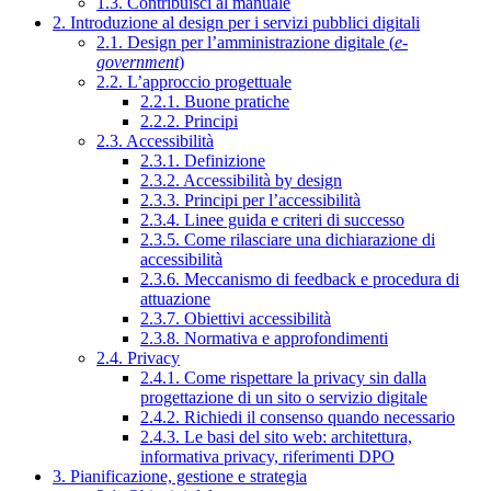
1.3. Contribuisci al manuale
2. Introduzione al design per i servizi pubblici digitali
2.1. Design per l’amministrazione digitale (
e-
government
)
2.2. L’approccio progettuale
2.2.1. Buone pratiche
2.2.2. Principi
2.3. Accessibilità
2.3.1. Definizione
2.3.2. Accessibilità by design
2.3.3. Principi per l’accessibilità
2.3.4. Linee guida e criteri di successo
2.3.5. Come rilasciare una dichiarazione di
accessibilità
2.3.6. Meccanismo di feedback e procedura di
attuazione
2.3.7. Obiettivi accessibilità
2.3.8. Normativa e approfondimenti
2.4. Privacy
2.4.1. Come rispettare la privacy sin dalla
progettazione di un sito o servizio digitale
2.4.2. Richiedi il consenso quando necessario
2.4.3. Le basi del sito web: architettura,
informativa privacy, riferimenti DPO
3. Pianificazione, gestione e strategia