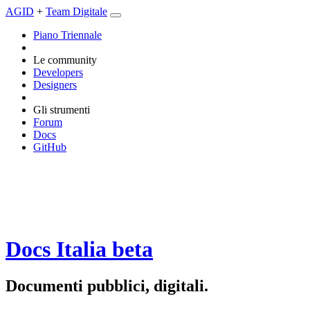
AGID
+
Team Digitale
Piano Triennale
Le community
Developers
Designers
Gli strumenti
Forum
Docs
GitHub
Docs Italia
beta
Documenti pubblici, digitali.