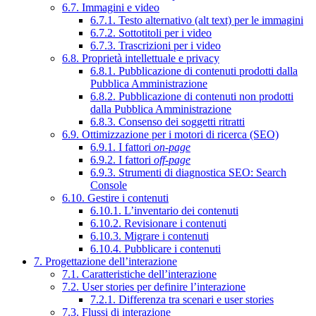
6.7. Immagini e video
6.7.1. Testo alternativo (alt text) per le immagini
6.7.2. Sottotitoli per i video
6.7.3. Trascrizioni per i video
6.8. Proprietà intellettuale e privacy
6.8.1. Pubblicazione di contenuti prodotti dalla
Pubblica Amministrazione
6.8.2. Pubblicazione di contenuti non prodotti
dalla Pubblica Amministrazione
6.8.3. Consenso dei soggetti ritratti
6.9. Ottimizzazione per i motori di ricerca (SEO)
6.9.1. I fattori
on-page
6.9.2. I fattori
off-page
6.9.3. Strumenti di diagnostica SEO: Search
Console
6.10. Gestire i contenuti
6.10.1. L’inventario dei contenuti
6.10.2. Revisionare i contenuti
6.10.3. Migrare i contenuti
6.10.4. Pubblicare i contenuti
7. Progettazione dell’interazione
7.1. Caratteristiche dell’interazione
7.2. User stories per definire l’interazione
7.2.1. Differenza tra scenari e user stories
7.3. Flussi di interazione