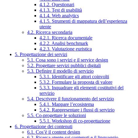
4.1.2. Questionari
4.1.3. Test di usabilità
4.1.4. Web analytics
4.1.5. Strumenti di mappatura dell’esperienza
utente
4.2. Ricerca secondaria
4.2.1. Ricerca documentale
4.2.2. Analisi benchmark
4.2.3. Valutazione euristica
5. Progettazione dei servizi
5.1. Cosa sono i servizi e il service design
5.2. Progettare servizi pubblici digitali
5.3. Definire il modello di servizio
5.3.1. Identificare gli attori coinvolti
5.3.2. Formulare la proposta di valore
5.3.3. Inquadrare gli elementi costitutivi del
servizio
5.4. Descrivere il funzionamento del servizio
5.4.1. Mappare l’ecosistema
5.4.2. Rappresentare i flussi di servizio
5.5. Co-progettare le soluzioni
5.5.1. Workshop di co-progettazione
6. Progettazione dei contenuti
6.1. Cos’è il content design
6.2. Ricerca utente sui contenuti e il linguaggio