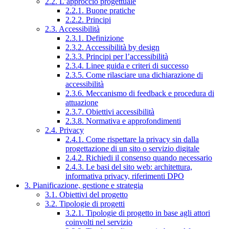
2.2. L’approccio progettuale
2.2.1. Buone pratiche
2.2.2. Principi
2.3. Accessibilità
2.3.1. Definizione
2.3.2. Accessibilità by design
2.3.3. Principi per l’accessibilità
2.3.4. Linee guida e criteri di successo
2.3.5. Come rilasciare una dichiarazione di
accessibilità
2.3.6. Meccanismo di feedback e procedura di
attuazione
2.3.7. Obiettivi accessibilità
2.3.8. Normativa e approfondimenti
2.4. Privacy
2.4.1. Come rispettare la privacy sin dalla
progettazione di un sito o servizio digitale
2.4.2. Richiedi il consenso quando necessario
2.4.3. Le basi del sito web: architettura,
informativa privacy, riferimenti DPO
3. Pianificazione, gestione e strategia
3.1. Obiettivi del progetto
3.2. Tipologie di progetti
3.2.1. Tipologie di progetto in base agli attori
coinvolti nel servizio