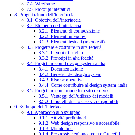
7.4. Wireframe
7.5. Prototipi interattivi
8. Progettazione dell’interfaccia
8.1. Obiettivi dell’interfaccia
8.2. Elementi dell’interfaccia
8.2.1. Elementi di composizione
8.2.2. Elementi interattivi
8.2.3. Elementi testuali (microtesti)
8.3. Progettare e costruire in alta fedeltà
8.3.1. Layout di pagina
8.3.2. Prototipi in alta fedeltà
8.4. Progettare con il design system .italia
8.4.1. Documentazione
8.4.2. Benefici del design system
8.4.3. Risorse operative
8.4.4. Come contribuire al design system .italia
8.5. Progettare con i modelli di sito e servizi
8.5.1. Vantaggi dell’utilizzo dei modelli
8.5.2. I modelli di sito e servizi disponibili
9. Sviluppo dell’interfaccia
9.1. Approccio allo sviluppo
9.1.1. Attività preliminari
9.1.2. Web design responsivo e accessibile
9.1.3. Mobile first
9.1.4. Progressive enhancement e Graceful