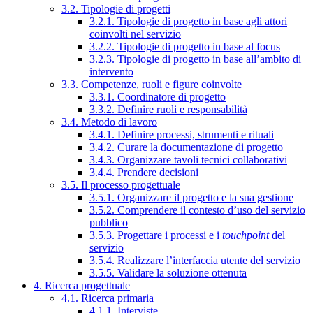
3.2. Tipologie di progetti
3.2.1. Tipologie di progetto in base agli attori
coinvolti nel servizio
3.2.2. Tipologie di progetto in base al focus
3.2.3. Tipologie di progetto in base all’ambito di
intervento
3.3. Competenze, ruoli e figure coinvolte
3.3.1. Coordinatore di progetto
3.3.2. Definire ruoli e responsabilità
3.4. Metodo di lavoro
3.4.1. Definire processi, strumenti e rituali
3.4.2. Curare la documentazione di progetto
3.4.3. Organizzare tavoli tecnici collaborativi
3.4.4. Prendere decisioni
3.5. Il processo progettuale
3.5.1. Organizzare il progetto e la sua gestione
3.5.2. Comprendere il contesto d’uso del servizio
pubblico
3.5.3. Progettare i processi e i
touchpoint
del
servizio
3.5.4. Realizzare l’interfaccia utente del servizio
3.5.5. Validare la soluzione ottenuta
4. Ricerca progettuale
4.1. Ricerca primaria
4.1.1. Interviste