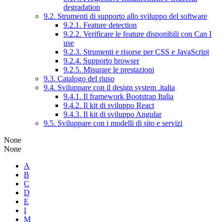
degradation
9.2. Strumenti di supporto allo sviluppo del software
9.2.1. Feature detection
9.2.2. Verificare le feature disponibili con Can I
use
9.2.3. Strumenti e risorse per CSS e JavaScript
9.2.4. Supporto browser
9.2.5. Misurare le prestazioni
9.3. Catalogo del riuso
9.4. Sviluppare con il design system .italia
9.4.1. Il framework Bootstrap Italia
9.4.2. Il kit di sviluppo React
9.4.3. Il kit di sviluppo Angular
9.5. Sviluppare con i modelli di sito e servizi
None
None
A
B
C
D
E
I
M