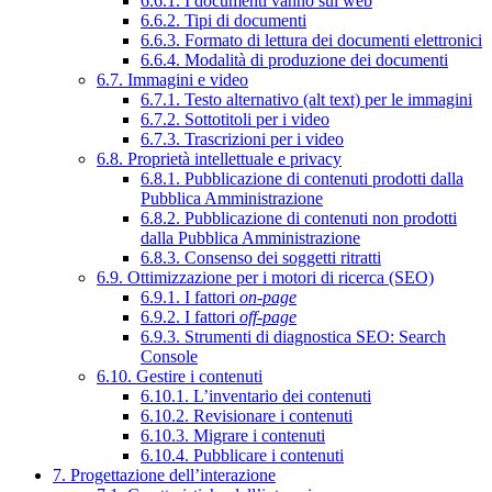
6.6.1. I documenti vanno sul web
6.6.2. Tipi di documenti
6.6.3. Formato di lettura dei documenti elettronici
6.6.4. Modalità di produzione dei documenti
6.7. Immagini e video
6.7.1. Testo alternativo (alt text) per le immagini
6.7.2. Sottotitoli per i video
6.7.3. Trascrizioni per i video
6.8. Proprietà intellettuale e privacy
6.8.1. Pubblicazione di contenuti prodotti dalla
Pubblica Amministrazione
6.8.2. Pubblicazione di contenuti non prodotti
dalla Pubblica Amministrazione
6.8.3. Consenso dei soggetti ritratti
6.9. Ottimizzazione per i motori di ricerca (SEO)
6.9.1. I fattori
on-page
6.9.2. I fattori
off-page
6.9.3. Strumenti di diagnostica SEO: Search
Console
6.10. Gestire i contenuti
6.10.1. L’inventario dei contenuti
6.10.2. Revisionare i contenuti
6.10.3. Migrare i contenuti
6.10.4. Pubblicare i contenuti
7. Progettazione dell’interazione