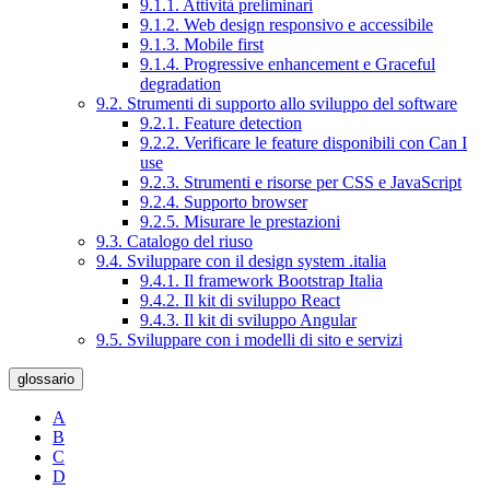
9.1.1. Attività preliminari
9.1.2. Web design responsivo e accessibile
9.1.3. Mobile first
9.1.4. Progressive enhancement e Graceful
degradation
9.2. Strumenti di supporto allo sviluppo del software
9.2.1. Feature detection
9.2.2. Verificare le feature disponibili con Can I
use
9.2.3. Strumenti e risorse per CSS e JavaScript
9.2.4. Supporto browser
9.2.5. Misurare le prestazioni
9.3. Catalogo del riuso
9.4. Sviluppare con il design system .italia
9.4.1. Il framework Bootstrap Italia
9.4.2. Il kit di sviluppo React
9.4.3. Il kit di sviluppo Angular
9.5. Sviluppare con i modelli di sito e servizi
glossario
A
B
C
D