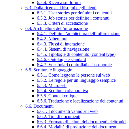
6.2.4. Ricerca sui forum
6.3. Dalla ricerca ai bisogni degli utenti
6.3.1. User stories per definire i contenuti
6.3.2. Job stories per definire i contenuti
6.3.3. Criteri di accettazione
6.4. Architettura dell’informazione
6.4.1. Definire l’architettura dell’informazione
6.4.2. Alberatura
6.4.3. Flussi di interazione
6.4.4. Sistemi di navigazione
6.4.5. Tipologie di contenuto (content type)
6.4.6. Ontologie e standard
6.4.7. Vocabolari controllati e tassonomie
6.5. Scrittura e linguaggio
6.5.1. Come leggono le persone sul web
6.5.2. Le regole per un linguaggio semplice
6.5.3. Microtesti
6.5.4. Scrittura collaborativa
6.5.5. Content critique
6.5.6. Traduzione e localizzazione dei contenuti
6.6. Documenti
6.6.1. I documenti vanno sul web
6.6.2. Tipi di documenti
6.6.3. Formato di lettura dei documenti elettronici
6.6.4. Modalità di produzione dei documenti