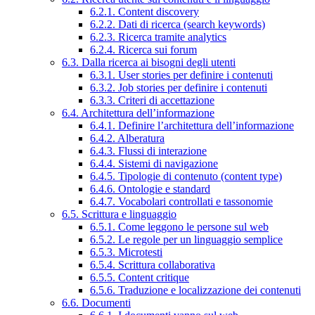
6.2.1. Content discovery
6.2.2. Dati di ricerca (search keywords)
6.2.3. Ricerca tramite analytics
6.2.4. Ricerca sui forum
6.3. Dalla ricerca ai bisogni degli utenti
6.3.1. User stories per definire i contenuti
6.3.2. Job stories per definire i contenuti
6.3.3. Criteri di accettazione
6.4. Architettura dell’informazione
6.4.1. Definire l’architettura dell’informazione
6.4.2. Alberatura
6.4.3. Flussi di interazione
6.4.4. Sistemi di navigazione
6.4.5. Tipologie di contenuto (content type)
6.4.6. Ontologie e standard
6.4.7. Vocabolari controllati e tassonomie
6.5. Scrittura e linguaggio
6.5.1. Come leggono le persone sul web
6.5.2. Le regole per un linguaggio semplice
6.5.3. Microtesti
6.5.4. Scrittura collaborativa
6.5.5. Content critique
6.5.6. Traduzione e localizzazione dei contenuti
6.6. Documenti