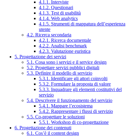
4.1.1. Interviste
4.1.2. Questionari
4.1.3. Test di usabilità
4.1.4. Web analytics
4.1.5. Strumenti di mappatura dell’esperienza
utente
4.2. Ricerca secondaria
4.2.1. Ricerca documentale
4.2.2. Analisi benchmark
4.2.3. Valutazione euristica
5. Progettazione dei servizi
5.1. Cosa sono i servizi e il service design
5.2. Progettare servizi pubblici digitali
5.3. Definire il modello di servizio
5.3.1. Identificare gli attori coinvolti
5.3.2. Formulare la proposta di valore
5.3.3. Inquadrare gli elementi costitutivi del
servizio
5.4. Descrivere il funzionamento del servizio
5.4.1. Mappare l’ecosistema
5.4.2. Rappresentare i flussi di servizio
5.5. Co-progettare le soluzioni
5.5.1. Workshop di co-progettazione
6. Progettazione dei contenuti
6.1. Cos’è il content design