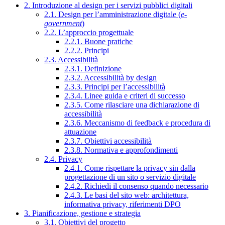
2. Introduzione al design per i servizi pubblici digitali
2.1. Design per l’amministrazione digitale (
e-
government
)
2.2. L’approccio progettuale
2.2.1. Buone pratiche
2.2.2. Principi
2.3. Accessibilità
2.3.1. Definizione
2.3.2. Accessibilità by design
2.3.3. Principi per l’accessibilità
2.3.4. Linee guida e criteri di successo
2.3.5. Come rilasciare una dichiarazione di
accessibilità
2.3.6. Meccanismo di feedback e procedura di
attuazione
2.3.7. Obiettivi accessibilità
2.3.8. Normativa e approfondimenti
2.4. Privacy
2.4.1. Come rispettare la privacy sin dalla
progettazione di un sito o servizio digitale
2.4.2. Richiedi il consenso quando necessario
2.4.3. Le basi del sito web: architettura,
informativa privacy, riferimenti DPO
3. Pianificazione, gestione e strategia
3.1. Obiettivi del progetto