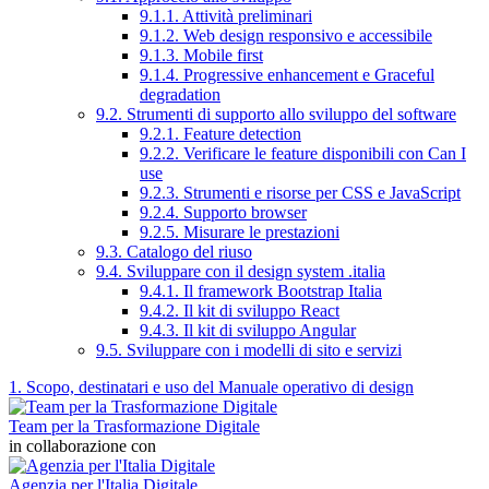
9.1.1. Attività preliminari
9.1.2. Web design responsivo e accessibile
9.1.3. Mobile first
9.1.4. Progressive enhancement e Graceful
degradation
9.2. Strumenti di supporto allo sviluppo del software
9.2.1. Feature detection
9.2.2. Verificare le feature disponibili con Can I
use
9.2.3. Strumenti e risorse per CSS e JavaScript
9.2.4. Supporto browser
9.2.5. Misurare le prestazioni
9.3. Catalogo del riuso
9.4. Sviluppare con il design system .italia
9.4.1. Il framework Bootstrap Italia
9.4.2. Il kit di sviluppo React
9.4.3. Il kit di sviluppo Angular
9.5. Sviluppare con i modelli di sito e servizi
1. Scopo, destinatari e uso del Manuale operativo di design
Team per la Trasformazione Digitale
in collaborazione con
Agenzia per l'Italia Digitale