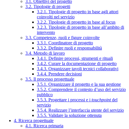
3.1. Obiettivi del progetto
3.2. Tipologie di progetti
3.2.1. Tipologie di progetto in base agli attori
coinvolti nel servizio
3.2.2. Tipologie di progetto in base al focus
3.2.3. Tipologie di progetto in base all’ambito di
intervento
3.3. Competenze, ruoli e figure coinvolte
3.3.1. Coordinatore di progetto
3.3.2. Definire ruoli e responsabilità
3.4. Metodo di lavoro
3.4.1. Definire processi, strumenti e rituali
3.4.2. Curare la documentazione di progetto
3.4.3. Organizzare tavoli tecnici collaborativi
3.4.4. Prendere decisioni
3.5. Il processo progettuale
3.5.1. Organizzare il progetto e la sua gestione
3.5.2. Comprendere il contesto d’uso del servizio
pubblico
3.5.3. Progettare i processi e i
touchpoint
del
servizio
3.5.4. Realizzare l’interfaccia utente del servizio
3.5.5. Validare la soluzione ottenuta
4. Ricerca progettuale
4.1. Ricerca primaria