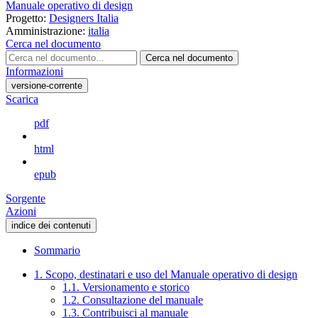
Manuale operativo di design
Progetto:
Designers Italia
Amministrazione:
italia
Cerca nel documento
Cerca nel documento
Informazioni
versione-corrente
Scarica
pdf
html
epub
Sorgente
Azioni
indice dei contenuti
Sommario
1. Scopo, destinatari e uso del Manuale operativo di design
1.1. Versionamento e storico
1.2. Consultazione del manuale
1.3. Contribuisci al manuale