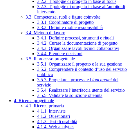
3.2.2. Tipologie di progetto in base al focus
3.2.3. Tipologie di progetto in base all’ambito di
intervento
3.3. Competenze, ruoli e figure coinvolte
3.3.1. Coordinatore di progetto
3.3.2. Definire ruoli e responsabilità
3.4. Metodo di lavoro
3.4.1. Definire processi, strumenti e rituali
3.4.2. Curare la documentazione di progetto
3.4.3. Organizzare tavoli tecnici collaborativi
3.4.4. Prendere decisioni
3.5. Il processo progettuale
3.5.1. Organizzare il progetto e la sua gestione
3.5.2. Comprendere il contesto d’uso del servizio
pubblico
3.5.3. Progettare i processi e i
touchpoint
del
servizio
3.5.4. Realizzare l’interfaccia utente del servizio
3.5.5. Validare la soluzione ottenuta
4. Ricerca progettuale
4.1. Ricerca primaria
4.1.1. Interviste
4.1.2. Questionari
4.1.3. Test di usabilità
4.1.4. Web analytics