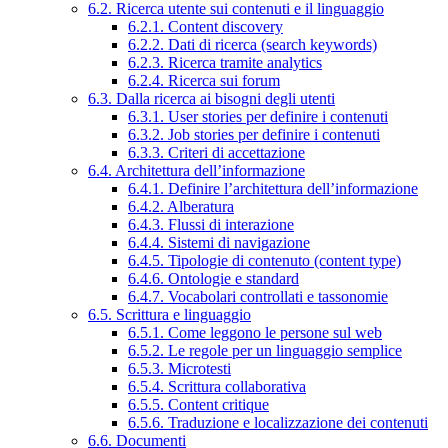
6.2. Ricerca utente sui contenuti e il linguaggio
6.2.1. Content discovery
6.2.2. Dati di ricerca (search keywords)
6.2.3. Ricerca tramite analytics
6.2.4. Ricerca sui forum
6.3. Dalla ricerca ai bisogni degli utenti
6.3.1. User stories per definire i contenuti
6.3.2. Job stories per definire i contenuti
6.3.3. Criteri di accettazione
6.4. Architettura dell’informazione
6.4.1. Definire l’architettura dell’informazione
6.4.2. Alberatura
6.4.3. Flussi di interazione
6.4.4. Sistemi di navigazione
6.4.5. Tipologie di contenuto (content type)
6.4.6. Ontologie e standard
6.4.7. Vocabolari controllati e tassonomie
6.5. Scrittura e linguaggio
6.5.1. Come leggono le persone sul web
6.5.2. Le regole per un linguaggio semplice
6.5.3. Microtesti
6.5.4. Scrittura collaborativa
6.5.5. Content critique
6.5.6. Traduzione e localizzazione dei contenuti
6.6. Documenti