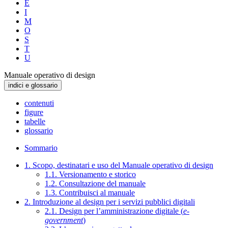
E
I
M
O
S
T
U
Manuale operativo di design
indici e glossario
contenuti
figure
tabelle
glossario
Sommario
1. Scopo, destinatari e uso del Manuale operativo di design
1.1. Versionamento e storico
1.2. Consultazione del manuale
1.3. Contribuisci al manuale
2. Introduzione al design per i servizi pubblici digitali
2.1. Design per l’amministrazione digitale (
e-
government
)