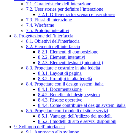
7.1. Caratteristiche dell’interazione
7.2. User stories per definire l’interazione
7.2.1. Differenza tra scenari e user stories
7.3. Flussi di interazione
7.4. Wireframe
7.5. Prototipi interattivi
8. Progettazione dell’interfaccia
8.1. Obiettivi dell’interfaccia
8.2. Elementi dell’interfaccia
8.2.1. Elementi di composizione
8.2.2. Elementi interattivi
8.2.3. Elementi testuali (microtesti)
8.3. Progettare e costruire in alta fedeltà
8.3.1. Layout di pagina
8.3.2. Prototipi in alta fedeltà
8.4. Progettare con il design system .italia
8.4.1. Documentazione
8.4.2. Benefici del design system
8.4.3. Risorse operative
8.4.4. Come contribuire al design system .italia
8.5. Progettare con i modelli di sito e servizi
8.5.1. Vantaggi dell’utilizzo dei modelli
8.5.2. I modelli di sito e servizi disponibili
9. Sviluppo dell’interfaccia
9.1. Approccio allo sviluppo