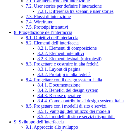
7.1. Caratteristiche dell’interazione
7.2. User stories per definire l’interazione
7.2.1. Differenza tra scenari e user stories
7.3. Flussi di interazione
7.4. Wireframe
7.5. Prototipi interattivi
8. Progettazione dell’interfaccia
8.1. Obiettivi dell’interfaccia
8.2. Elementi dell’interfaccia
8.2.1. Elementi di composizione
8.2.2. Elementi interattivi
8.2.3. Elementi testuali (microtesti)
8.3. Progettare e costruire in alta fedeltà
8.3.1. Layout di pagina
8.3.2. Prototipi in alta fedeltà
8.4. Progettare con il design system .italia
8.4.1. Documentazione
8.4.2. Benefici del design system
8.4.3. Risorse operative
8.4.4. Come contribuire al design system .italia
8.5. Progettare con i modelli di sito e servizi
8.5.1. Vantaggi dell’utilizzo dei modelli
8.5.2. I modelli di sito e servizi disponibili
9. Sviluppo dell’interfaccia
9.1. Approccio allo sviluppo