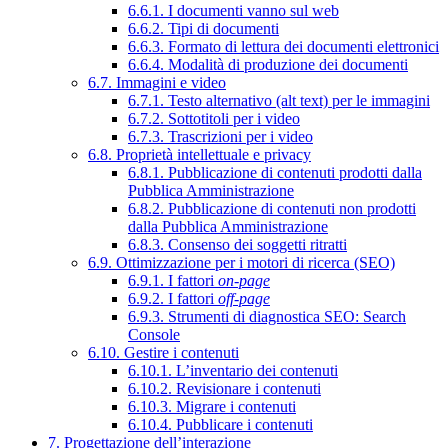
6.6.1. I documenti vanno sul web
6.6.2. Tipi di documenti
6.6.3. Formato di lettura dei documenti elettronici
6.6.4. Modalità di produzione dei documenti
6.7. Immagini e video
6.7.1. Testo alternativo (alt text) per le immagini
6.7.2. Sottotitoli per i video
6.7.3. Trascrizioni per i video
6.8. Proprietà intellettuale e privacy
6.8.1. Pubblicazione di contenuti prodotti dalla
Pubblica Amministrazione
6.8.2. Pubblicazione di contenuti non prodotti
dalla Pubblica Amministrazione
6.8.3. Consenso dei soggetti ritratti
6.9. Ottimizzazione per i motori di ricerca (SEO)
6.9.1. I fattori
on-page
6.9.2. I fattori
off-page
6.9.3. Strumenti di diagnostica SEO: Search
Console
6.10. Gestire i contenuti
6.10.1. L’inventario dei contenuti
6.10.2. Revisionare i contenuti
6.10.3. Migrare i contenuti
6.10.4. Pubblicare i contenuti
7. Progettazione dell’interazione