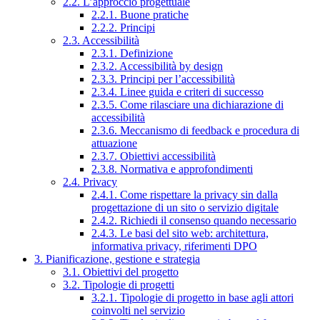
2.2. L’approccio progettuale
2.2.1. Buone pratiche
2.2.2. Principi
2.3. Accessibilità
2.3.1. Definizione
2.3.2. Accessibilità by design
2.3.3. Principi per l’accessibilità
2.3.4. Linee guida e criteri di successo
2.3.5. Come rilasciare una dichiarazione di
accessibilità
2.3.6. Meccanismo di feedback e procedura di
attuazione
2.3.7. Obiettivi accessibilità
2.3.8. Normativa e approfondimenti
2.4. Privacy
2.4.1. Come rispettare la privacy sin dalla
progettazione di un sito o servizio digitale
2.4.2. Richiedi il consenso quando necessario
2.4.3. Le basi del sito web: architettura,
informativa privacy, riferimenti DPO
3. Pianificazione, gestione e strategia
3.1. Obiettivi del progetto
3.2. Tipologie di progetti
3.2.1. Tipologie di progetto in base agli attori
coinvolti nel servizio