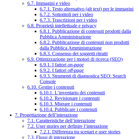
6.7. Immagini e video
6.7.1. Testo alternativo (alt text) per le immagini
6.7.2. Sottotitoli per i video
6.7.3. Trascrizioni per i video
6.8. Proprietà intellettuale e privacy
6.8.1. Pubblicazione di contenuti prodotti dalla
Pubblica Amministrazione
6.8.2. Pubblicazione di contenuti non prodotti
dalla Pubblica Amministrazione
6.8.3. Consenso dei soggetti ritratti
6.9. Ottimizzazione per i motori di ricerca (SEO)
6.9.1. I fattori
on-page
6.9.2. I fattori
off-page
6.9.3. Strumenti di diagnostica SEO: Search
Console
6.10. Gestire i contenuti
6.10.1. L’inventario dei contenuti
6.10.2. Revisionare i contenuti
6.10.3. Migrare i contenuti
6.10.4. Pubblicare i contenuti
7. Progettazione dell’interazione
7.1. Caratteristiche dell’interazione
7.2. User stories per definire l’interazione
7.2.1. Differenza tra scenari e user stories
7.3. Flussi di interazione