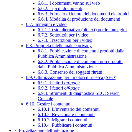
6.6.1. I documenti vanno sul web
6.6.2. Tipi di documenti
6.6.3. Formato di lettura dei documenti elettronici
6.6.4. Modalità di produzione dei documenti
6.7. Immagini e video
6.7.1. Testo alternativo (alt text) per le immagini
6.7.2. Sottotitoli per i video
6.7.3. Trascrizioni per i video
6.8. Proprietà intellettuale e privacy
6.8.1. Pubblicazione di contenuti prodotti dalla
Pubblica Amministrazione
6.8.2. Pubblicazione di contenuti non prodotti
dalla Pubblica Amministrazione
6.8.3. Consenso dei soggetti ritratti
6.9. Ottimizzazione per i motori di ricerca (SEO)
6.9.1. I fattori
on-page
6.9.2. I fattori
off-page
6.9.3. Strumenti di diagnostica SEO: Search
Console
6.10. Gestire i contenuti
6.10.1. L’inventario dei contenuti
6.10.2. Revisionare i contenuti
6.10.3. Migrare i contenuti
6.10.4. Pubblicare i contenuti
7. Progettazione dell’interazione