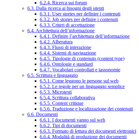
6.2.4. Ricerca sui forum
6.3. Dalla ricerca ai bisogni degli utenti
6.3.1. User stories per definire i contenuti
6.3.2. Job stories per definire i contenuti
6.3.3. Criteri di accettazione
6.4. Architettura dell’informazione
6.4.1. Definire l’architettura dell’informazione
6.4.2. Alberatura
6.4.3. Flussi di interazione
6.4.4. Sistemi di navigazione
6.4.5. Tipologie di contenuto (content type)
6.4.6. Ontologie e standard
6.4.7. Vocabolari controllati e tassonomie
6.5. Scrittura e linguaggio
6.5.1. Come leggono le persone sul web
6.5.2. Le regole per un linguaggio semplice
6.5.3. Microtesti
6.5.4. Scrittura collaborativa
6.5.5. Content critique
6.5.6. Traduzione e localizzazione dei contenuti
6.6. Documenti
6.6.1. I documenti vanno sul web
6.6.2. Tipi di documenti
6.6.3. Formato di lettura dei documenti elettronici
6.6.4. Modalità di produzione dei documenti