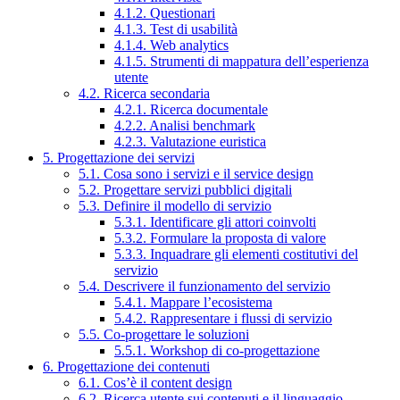
4.1.2. Questionari
4.1.3. Test di usabilità
4.1.4. Web analytics
4.1.5. Strumenti di mappatura dell’esperienza
utente
4.2. Ricerca secondaria
4.2.1. Ricerca documentale
4.2.2. Analisi benchmark
4.2.3. Valutazione euristica
5. Progettazione dei servizi
5.1. Cosa sono i servizi e il service design
5.2. Progettare servizi pubblici digitali
5.3. Definire il modello di servizio
5.3.1. Identificare gli attori coinvolti
5.3.2. Formulare la proposta di valore
5.3.3. Inquadrare gli elementi costitutivi del
servizio
5.4. Descrivere il funzionamento del servizio
5.4.1. Mappare l’ecosistema
5.4.2. Rappresentare i flussi di servizio
5.5. Co-progettare le soluzioni
5.5.1. Workshop di co-progettazione
6. Progettazione dei contenuti
6.1. Cos’è il content design
6.2. Ricerca utente sui contenuti e il linguaggio