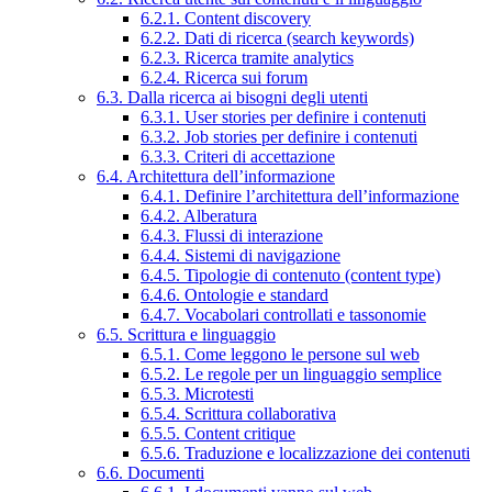
6.2.1. Content discovery
6.2.2. Dati di ricerca (search keywords)
6.2.3. Ricerca tramite analytics
6.2.4. Ricerca sui forum
6.3. Dalla ricerca ai bisogni degli utenti
6.3.1. User stories per definire i contenuti
6.3.2. Job stories per definire i contenuti
6.3.3. Criteri di accettazione
6.4. Architettura dell’informazione
6.4.1. Definire l’architettura dell’informazione
6.4.2. Alberatura
6.4.3. Flussi di interazione
6.4.4. Sistemi di navigazione
6.4.5. Tipologie di contenuto (content type)
6.4.6. Ontologie e standard
6.4.7. Vocabolari controllati e tassonomie
6.5. Scrittura e linguaggio
6.5.1. Come leggono le persone sul web
6.5.2. Le regole per un linguaggio semplice
6.5.3. Microtesti
6.5.4. Scrittura collaborativa
6.5.5. Content critique
6.5.6. Traduzione e localizzazione dei contenuti
6.6. Documenti