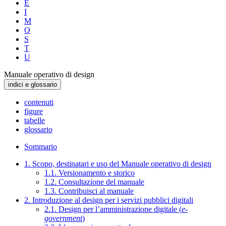
E
I
M
O
S
T
U
Manuale operativo di design
indici e glossario
contenuti
figure
tabelle
glossario
Sommario
1. Scopo, destinatari e uso del Manuale operativo di design
1.1. Versionamento e storico
1.2. Consultazione del manuale
1.3. Contribuisci al manuale
2. Introduzione al design per i servizi pubblici digitali
2.1. Design per l’amministrazione digitale (
e-
government
)