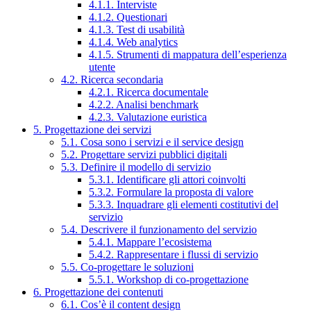
4.1.1. Interviste
4.1.2. Questionari
4.1.3. Test di usabilità
4.1.4. Web analytics
4.1.5. Strumenti di mappatura dell’esperienza
utente
4.2. Ricerca secondaria
4.2.1. Ricerca documentale
4.2.2. Analisi benchmark
4.2.3. Valutazione euristica
5. Progettazione dei servizi
5.1. Cosa sono i servizi e il service design
5.2. Progettare servizi pubblici digitali
5.3. Definire il modello di servizio
5.3.1. Identificare gli attori coinvolti
5.3.2. Formulare la proposta di valore
5.3.3. Inquadrare gli elementi costitutivi del
servizio
5.4. Descrivere il funzionamento del servizio
5.4.1. Mappare l’ecosistema
5.4.2. Rappresentare i flussi di servizio
5.5. Co-progettare le soluzioni
5.5.1. Workshop di co-progettazione
6. Progettazione dei contenuti
6.1. Cos’è il content design