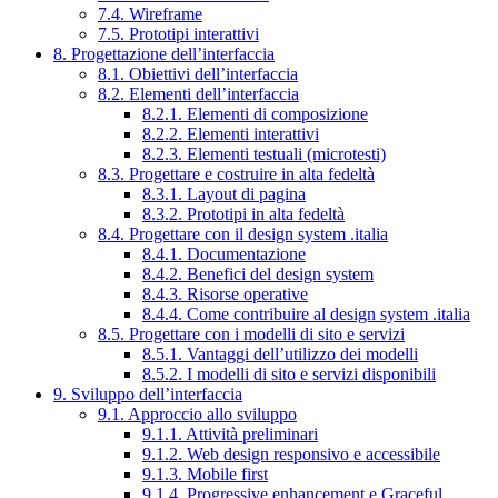
7.4. Wireframe
7.5. Prototipi interattivi
8. Progettazione dell’interfaccia
8.1. Obiettivi dell’interfaccia
8.2. Elementi dell’interfaccia
8.2.1. Elementi di composizione
8.2.2. Elementi interattivi
8.2.3. Elementi testuali (microtesti)
8.3. Progettare e costruire in alta fedeltà
8.3.1. Layout di pagina
8.3.2. Prototipi in alta fedeltà
8.4. Progettare con il design system .italia
8.4.1. Documentazione
8.4.2. Benefici del design system
8.4.3. Risorse operative
8.4.4. Come contribuire al design system .italia
8.5. Progettare con i modelli di sito e servizi
8.5.1. Vantaggi dell’utilizzo dei modelli
8.5.2. I modelli di sito e servizi disponibili
9. Sviluppo dell’interfaccia
9.1. Approccio allo sviluppo
9.1.1. Attività preliminari
9.1.2. Web design responsivo e accessibile
9.1.3. Mobile first
9.1.4. Progressive enhancement e Graceful