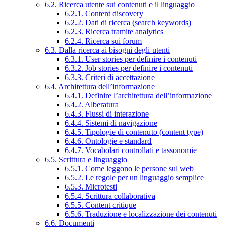
6.2. Ricerca utente sui contenuti e il linguaggio
6.2.1. Content discovery
6.2.2. Dati di ricerca (search keywords)
6.2.3. Ricerca tramite analytics
6.2.4. Ricerca sui forum
6.3. Dalla ricerca ai bisogni degli utenti
6.3.1. User stories per definire i contenuti
6.3.2. Job stories per definire i contenuti
6.3.3. Criteri di accettazione
6.4. Architettura dell’informazione
6.4.1. Definire l’architettura dell’informazione
6.4.2. Alberatura
6.4.3. Flussi di interazione
6.4.4. Sistemi di navigazione
6.4.5. Tipologie di contenuto (content type)
6.4.6. Ontologie e standard
6.4.7. Vocabolari controllati e tassonomie
6.5. Scrittura e linguaggio
6.5.1. Come leggono le persone sul web
6.5.2. Le regole per un linguaggio semplice
6.5.3. Microtesti
6.5.4. Scrittura collaborativa
6.5.5. Content critique
6.5.6. Traduzione e localizzazione dei contenuti
6.6. Documenti