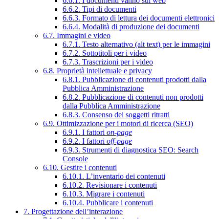
6.6.1. I documenti vanno sul web
6.6.2. Tipi di documenti
6.6.3. Formato di lettura dei documenti elettronici
6.6.4. Modalità di produzione dei documenti
6.7. Immagini e video
6.7.1. Testo alternativo (alt text) per le immagini
6.7.2. Sottotitoli per i video
6.7.3. Trascrizioni per i video
6.8. Proprietà intellettuale e privacy
6.8.1. Pubblicazione di contenuti prodotti dalla
Pubblica Amministrazione
6.8.2. Pubblicazione di contenuti non prodotti
dalla Pubblica Amministrazione
6.8.3. Consenso dei soggetti ritratti
6.9. Ottimizzazione per i motori di ricerca (SEO)
6.9.1. I fattori
on-page
6.9.2. I fattori
off-page
6.9.3. Strumenti di diagnostica SEO: Search
Console
6.10. Gestire i contenuti
6.10.1. L’inventario dei contenuti
6.10.2. Revisionare i contenuti
6.10.3. Migrare i contenuti
6.10.4. Pubblicare i contenuti
7. Progettazione dell’interazione