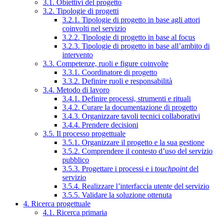
3.1. Obiettivi del progetto
3.2. Tipologie di progetti
3.2.1. Tipologie di progetto in base agli attori
coinvolti nel servizio
3.2.2. Tipologie di progetto in base al focus
3.2.3. Tipologie di progetto in base all’ambito di
intervento
3.3. Competenze, ruoli e figure coinvolte
3.3.1. Coordinatore di progetto
3.3.2. Definire ruoli e responsabilità
3.4. Metodo di lavoro
3.4.1. Definire processi, strumenti e rituali
3.4.2. Curare la documentazione di progetto
3.4.3. Organizzare tavoli tecnici collaborativi
3.4.4. Prendere decisioni
3.5. Il processo progettuale
3.5.1. Organizzare il progetto e la sua gestione
3.5.2. Comprendere il contesto d’uso del servizio
pubblico
3.5.3. Progettare i processi e i
touchpoint
del
servizio
3.5.4. Realizzare l’interfaccia utente del servizio
3.5.5. Validare la soluzione ottenuta
4. Ricerca progettuale
4.1. Ricerca primaria