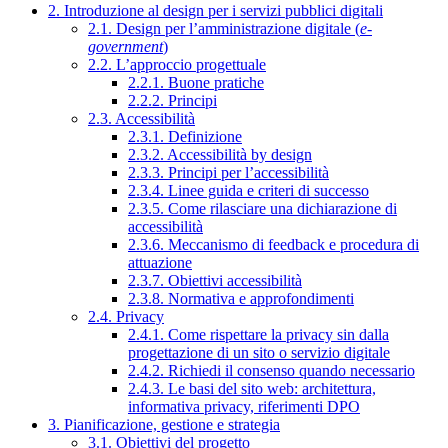
2. Introduzione al design per i servizi pubblici digitali
2.1. Design per l’amministrazione digitale (
e-
government
)
2.2. L’approccio progettuale
2.2.1. Buone pratiche
2.2.2. Principi
2.3. Accessibilità
2.3.1. Definizione
2.3.2. Accessibilità by design
2.3.3. Principi per l’accessibilità
2.3.4. Linee guida e criteri di successo
2.3.5. Come rilasciare una dichiarazione di
accessibilità
2.3.6. Meccanismo di feedback e procedura di
attuazione
2.3.7. Obiettivi accessibilità
2.3.8. Normativa e approfondimenti
2.4. Privacy
2.4.1. Come rispettare la privacy sin dalla
progettazione di un sito o servizio digitale
2.4.2. Richiedi il consenso quando necessario
2.4.3. Le basi del sito web: architettura,
informativa privacy, riferimenti DPO
3. Pianificazione, gestione e strategia
3.1. Obiettivi del progetto