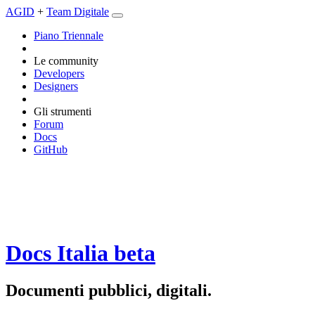
AGID
+
Team Digitale
Piano Triennale
Le community
Developers
Designers
Gli strumenti
Forum
Docs
GitHub
Docs Italia
beta
Documenti pubblici, digitali.