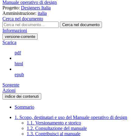
Manuale operativo di design
Progetto:
Designers Italia
Amministrazione:
italia
Cerca nel documento
Cerca nel documento
Informazioni
versione-corrente
Scarica
pdf
html
epub
Sorgente
Azioni
indice dei contenuti
Sommario
1. Scopo, destinatari e uso del Manuale operativo di design
1.1. Versionamento e storico
1.2. Consultazione del manuale
1.3. Contribuisci al manuale