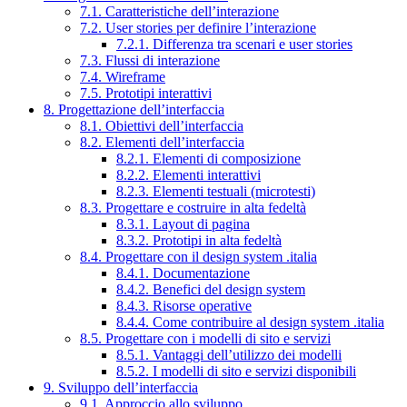
7.1. Caratteristiche dell’interazione
7.2. User stories per definire l’interazione
7.2.1. Differenza tra scenari e user stories
7.3. Flussi di interazione
7.4. Wireframe
7.5. Prototipi interattivi
8. Progettazione dell’interfaccia
8.1. Obiettivi dell’interfaccia
8.2. Elementi dell’interfaccia
8.2.1. Elementi di composizione
8.2.2. Elementi interattivi
8.2.3. Elementi testuali (microtesti)
8.3. Progettare e costruire in alta fedeltà
8.3.1. Layout di pagina
8.3.2. Prototipi in alta fedeltà
8.4. Progettare con il design system .italia
8.4.1. Documentazione
8.4.2. Benefici del design system
8.4.3. Risorse operative
8.4.4. Come contribuire al design system .italia
8.5. Progettare con i modelli di sito e servizi
8.5.1. Vantaggi dell’utilizzo dei modelli
8.5.2. I modelli di sito e servizi disponibili
9. Sviluppo dell’interfaccia
9.1. Approccio allo sviluppo