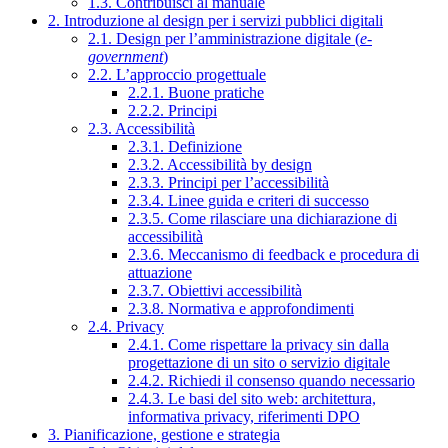
1.3. Contribuisci al manuale
2. Introduzione al design per i servizi pubblici digitali
2.1. Design per l’amministrazione digitale (
e-
government
)
2.2. L’approccio progettuale
2.2.1. Buone pratiche
2.2.2. Principi
2.3. Accessibilità
2.3.1. Definizione
2.3.2. Accessibilità by design
2.3.3. Principi per l’accessibilità
2.3.4. Linee guida e criteri di successo
2.3.5. Come rilasciare una dichiarazione di
accessibilità
2.3.6. Meccanismo di feedback e procedura di
attuazione
2.3.7. Obiettivi accessibilità
2.3.8. Normativa e approfondimenti
2.4. Privacy
2.4.1. Come rispettare la privacy sin dalla
progettazione di un sito o servizio digitale
2.4.2. Richiedi il consenso quando necessario
2.4.3. Le basi del sito web: architettura,
informativa privacy, riferimenti DPO
3. Pianificazione, gestione e strategia