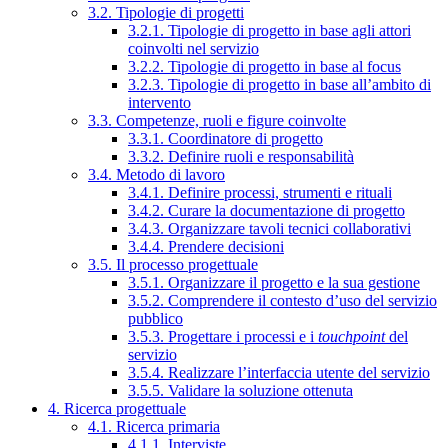
3.2. Tipologie di progetti
3.2.1. Tipologie di progetto in base agli attori
coinvolti nel servizio
3.2.2. Tipologie di progetto in base al focus
3.2.3. Tipologie di progetto in base all’ambito di
intervento
3.3. Competenze, ruoli e figure coinvolte
3.3.1. Coordinatore di progetto
3.3.2. Definire ruoli e responsabilità
3.4. Metodo di lavoro
3.4.1. Definire processi, strumenti e rituali
3.4.2. Curare la documentazione di progetto
3.4.3. Organizzare tavoli tecnici collaborativi
3.4.4. Prendere decisioni
3.5. Il processo progettuale
3.5.1. Organizzare il progetto e la sua gestione
3.5.2. Comprendere il contesto d’uso del servizio
pubblico
3.5.3. Progettare i processi e i
touchpoint
del
servizio
3.5.4. Realizzare l’interfaccia utente del servizio
3.5.5. Validare la soluzione ottenuta
4. Ricerca progettuale
4.1. Ricerca primaria
4.1.1. Interviste