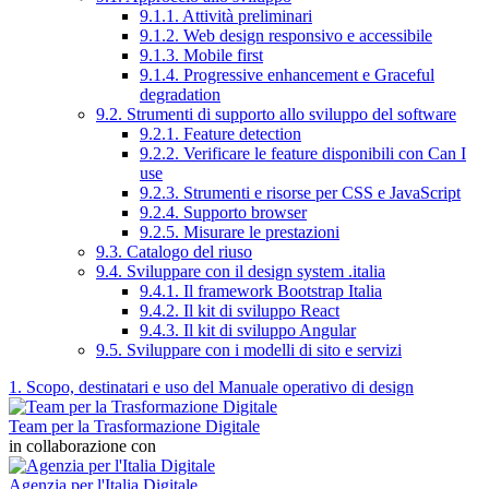
9.1.1. Attività preliminari
9.1.2. Web design responsivo e accessibile
9.1.3. Mobile first
9.1.4. Progressive enhancement e Graceful
degradation
9.2. Strumenti di supporto allo sviluppo del software
9.2.1. Feature detection
9.2.2. Verificare le feature disponibili con Can I
use
9.2.3. Strumenti e risorse per CSS e JavaScript
9.2.4. Supporto browser
9.2.5. Misurare le prestazioni
9.3. Catalogo del riuso
9.4. Sviluppare con il design system .italia
9.4.1. Il framework Bootstrap Italia
9.4.2. Il kit di sviluppo React
9.4.3. Il kit di sviluppo Angular
9.5. Sviluppare con i modelli di sito e servizi
1. Scopo, destinatari e uso del Manuale operativo di design
Team per la Trasformazione Digitale
in collaborazione con
Agenzia per l'Italia Digitale