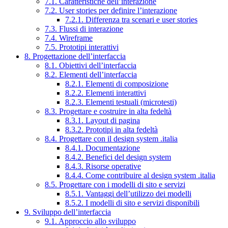
7.1. Caratteristiche dell’interazione
7.2. User stories per definire l’interazione
7.2.1. Differenza tra scenari e user stories
7.3. Flussi di interazione
7.4. Wireframe
7.5. Prototipi interattivi
8. Progettazione dell’interfaccia
8.1. Obiettivi dell’interfaccia
8.2. Elementi dell’interfaccia
8.2.1. Elementi di composizione
8.2.2. Elementi interattivi
8.2.3. Elementi testuali (microtesti)
8.3. Progettare e costruire in alta fedeltà
8.3.1. Layout di pagina
8.3.2. Prototipi in alta fedeltà
8.4. Progettare con il design system .italia
8.4.1. Documentazione
8.4.2. Benefici del design system
8.4.3. Risorse operative
8.4.4. Come contribuire al design system .italia
8.5. Progettare con i modelli di sito e servizi
8.5.1. Vantaggi dell’utilizzo dei modelli
8.5.2. I modelli di sito e servizi disponibili
9. Sviluppo dell’interfaccia
9.1. Approccio allo sviluppo