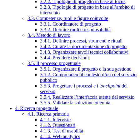
3.2.2. Tipologie di progetto in base al focus
3.2.3. Tipologie di progetto in base all’ambito di
intervento
3.3. Competenze, ruoli e figure coinvolte
3.3.1. Coordinatore di progetto
3.3.2. Definire ruoli e responsabilità
3.4. Metodo di lavoro
3.4.1. Definire processi, strumenti e rituali
3.4.2. Curare la documentazione di progetto
3.4.3. Organizzare tavoli tecnici collaborativi
3.4.4. Prendere decisioni
3.5. Il processo progettuale
3.5.1. Organizzare il progetto e la sua gestione
3.5.2. Comprendere il contesto d’uso del servizio
pubblico
3.5.3. Progettare i processi e i
touchpoint
del
servizio
3.5.4. Realizzare l’interfaccia utente del servizio
3.5.5. Validare la soluzione ottenuta
4. Ricerca progettuale
4.1. Ricerca primaria
4.1.1. Interviste
4.1.2. Questionari
4.1.3. Test di usabilità
4.1.4. Web analytics