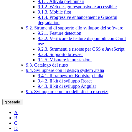
9.1.1. Attività preliminari
9.1.2. Web design responsivo e accessibile
9.1.3. Mobile first
9.1.4. Progressive enhancement e Graceful
degradation
9.2. Strumenti di supporto allo sviluppo del software
9.2.1. Feature detection
9.2.2. Verificare le feature disponibili con Can I
use
9.2.3. Strumenti e risorse per CSS e JavaScript
9.2.4. Supporto browser
9.2.5. Misurare le prestazioni
9.3. Catalogo del riuso
9.4. Sviluppare con il design system .italia
9.4.1. Il framework Bootstrap Italia
9.4.2. Il kit di sviluppo React
9.4.3. Il kit di sviluppo Angular
9.5. Sviluppare con i modelli di sito e servizi
glossario
A
B
C
D