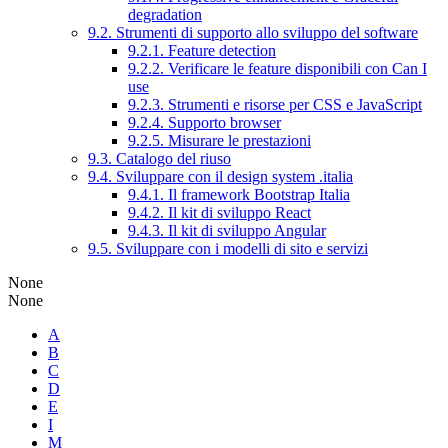
degradation
9.2. Strumenti di supporto allo sviluppo del software
9.2.1. Feature detection
9.2.2. Verificare le feature disponibili con Can I
use
9.2.3. Strumenti e risorse per CSS e JavaScript
9.2.4. Supporto browser
9.2.5. Misurare le prestazioni
9.3. Catalogo del riuso
9.4. Sviluppare con il design system .italia
9.4.1. Il framework Bootstrap Italia
9.4.2. Il kit di sviluppo React
9.4.3. Il kit di sviluppo Angular
9.5. Sviluppare con i modelli di sito e servizi
None
None
A
B
C
D
E
I
M