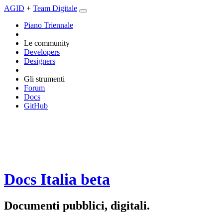
AGID
+
Team Digitale
Piano Triennale
Le community
Developers
Designers
Gli strumenti
Forum
Docs
GitHub
Docs Italia
beta
Documenti pubblici, digitali.