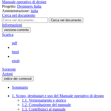
Manuale operativo di design
Progetto:
Designers Italia
Amministrazione:
italia
Cerca nel documento
Cerca nel documento
Informazioni
versione-corrente
Scarica
pdf
html
epub
Sorgente
Azioni
indice dei contenuti
Sommario
1. Scopo, destinatari e uso del Manuale operativo di design
1.1. Versionamento e storico
1.2. Consultazione del manuale
1.3. Contribuisci al manuale