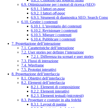
6.8.3. Consenso dei soggetti ritratti
6.9. Ottimizzazione per i motori di ricerca (SEO)
6.9.1. I fattori
on-page
6.9.2. I fattori
off-page
6.9.3. Strumenti di diagnostica SEO: Search Cons
6.10. Gestire i contenuti
6.10.1. L’inventario dei contenuti
6.10.2. Revisionare i contenuti
6.10.3. Migrare i contenuti
6.10.4. Pubblicare i contenuti
7. Progettazione dell’interazione
7.1. Caratteristiche dell’interazione
7.2. User stories per definire l’interazione
7.2.1. Differenza tra scenari e user stories
7.3. Flussi di interazione
7.4. Wireframe
7.5. Prototipi interattivi
8. Progettazione dell’interfaccia
8.1. Obiettivi dell’interfaccia
8.2. Elementi dell’interfaccia
8.2.1. Elementi di composizione
8.2.2. Elementi interattivi
8.2.3. Elementi testuali (microtesti)
8.3. Progettare e costruire in alta fedeltà
8.3.1. Layout di pagina