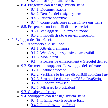
8.3.2. Prototipi in alta fedeltà
8.4. Progettare con il design system .italia
8.4.1. Documentazione
8.4.2. Benefici del design system
8.4.3. Risorse operative
8.4.4. Come contribuire al design system .italia
8.5. Progettare con i modelli di sito e servizi
8.5.1. Vantaggi dell’utilizzo dei modelli
8.5.2. I modelli di sito e servizi disponibili
9. Sviluppo dell’interfaccia
9.1. Approccio allo sviluppo
9.1.1. Attività preliminari
9.1.2. Web design responsivo e accessibile
9.1.3. Mobile first
9.1.4. Progressive enhancement e Graceful degrad
9.2. Strumenti di supporto allo sviluppo del software
9.2.1. Feature detection
9.2.2. Verificare le feature disponibili con Can I us
9.2.3. Strumenti e risorse per CSS e JavaScript
9.2.4. Supporto browser
9.2.5. Misurare le prestazioni
9.3. Catalogo del riuso
9.4. Sviluppare con il design system .italia
9.4.1. Il framework Bootstrap Italia
9.4.2. Il kit di sviluppo React