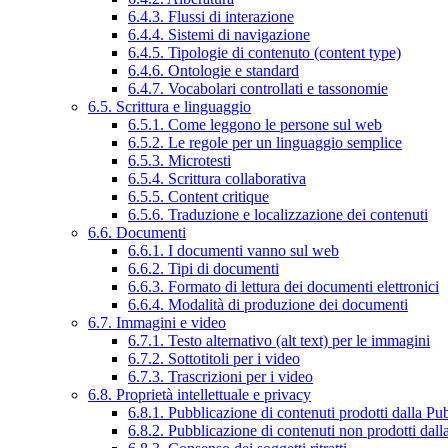
6.4.3. Flussi di interazione
6.4.4. Sistemi di navigazione
6.4.5. Tipologie di contenuto (content type)
6.4.6. Ontologie e standard
6.4.7. Vocabolari controllati e tassonomie
6.5. Scrittura e linguaggio
6.5.1. Come leggono le persone sul web
6.5.2. Le regole per un linguaggio semplice
6.5.3. Microtesti
6.5.4. Scrittura collaborativa
6.5.5. Content critique
6.5.6. Traduzione e localizzazione dei contenuti
6.6. Documenti
6.6.1. I documenti vanno sul web
6.6.2. Tipi di documenti
6.6.3. Formato di lettura dei documenti elettronici
6.6.4. Modalità di produzione dei documenti
6.7. Immagini e video
6.7.1. Testo alternativo (alt text) per le immagini
6.7.2. Sottotitoli per i video
6.7.3. Trascrizioni per i video
6.8. Proprietà intellettuale e privacy
6.8.1. Pubblicazione di contenuti prodotti dalla P
6.8.2. Pubblicazione di contenuti non prodotti dal