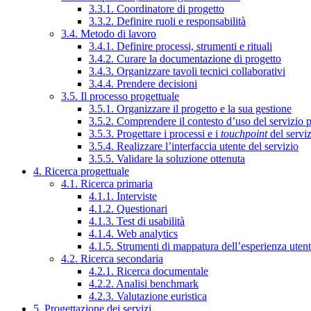
3.3.1. Coordinatore di progetto
3.3.2. Definire ruoli e responsabilità
3.4. Metodo di lavoro
3.4.1. Definire processi, strumenti e rituali
3.4.2. Curare la documentazione di progetto
3.4.3. Organizzare tavoli tecnici collaborativi
3.4.4. Prendere decisioni
3.5. Il processo progettuale
3.5.1. Organizzare il progetto e la sua gestione
3.5.2. Comprendere il contesto d’uso del servizio 
3.5.3. Progettare i processi e i
touchpoint
del servi
3.5.4. Realizzare l’interfaccia utente del servizio
3.5.5. Validare la soluzione ottenuta
4. Ricerca progettuale
4.1. Ricerca primaria
4.1.1. Interviste
4.1.2. Questionari
4.1.3. Test di usabilità
4.1.4. Web analytics
4.1.5. Strumenti di mappatura dell’esperienza uten
4.2. Ricerca secondaria
4.2.1. Ricerca documentale
4.2.2. Analisi benchmark
4.2.3. Valutazione euristica
5. Progettazione dei servizi