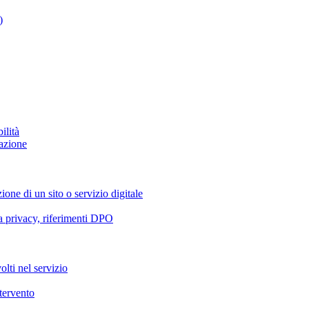
)
ilità
azione
ione di un sito o servizio digitale
va privacy, riferimenti DPO
olti nel servizio
ntervento