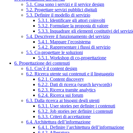
5.1. Cosa sono i servizi e il service design
5.2. Progettare servizi pubblici digitali
5.3. Definire il modello di servizio
5.3.1. Identificare gli attori coinvolti
5.3.2. Formulare la proposta di valore
5.3.3. Inquadrare gli elementi costitutivi del serviz
5.4. Descrivere il funzionamento del servizio
5.4.1. Mappare l’ecosistema
5.4.2. Rappresentare i flussi di servizio
5.5. Co-progettare le soluzioni
5.5.1. Workshop di co-progettazione
6. Progettazione dei contenuti
6.1. Cos’è il content design
6.2. Ricerca utente sui contenuti e il linguaggio
6.2.1. Content discovery
6.2.2. Dati di ricerca (search keywords)
6.2.3. Ricerca tramite analytics
6.2.4. Ricerca sui forum
6.3. Dalla ricerca ai bisogni degli utenti
6.3.1. User stories per definire i contenuti
6.3.2. Job stories per definire i contenuti
6.3.3. Criteri di accettazione
6.4. Architettura dell’informazione
6.4.1. Definire l’architettura dell’informazione
6.4.2. Alberatura