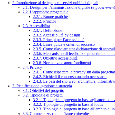
2. Introduzione al design per i servizi pubblici digitali
2.1. Design per l’amministrazione digitale (
e-government
2.2. L’approccio progettuale
2.2.1. Buone pratiche
2.2.2. Principi
2.3. Accessibilità
2.3.1. Definizione
2.3.2. Accessibilità by design
2.3.3. Principi per l’accessibilità
2.3.4. Linee guida e criteri di successo
2.3.5. Come rilasciare una dichiarazione di accessib
2.3.6. Meccanismo di feedback e procedura di attu
2.3.7. Obiettivi accessibilità
2.3.8. Normativa e approfondimenti
2.4. Privacy
2.4.1. Come rispettare la privacy sin dalla progettaz
2.4.2. Richiedi il consenso quando necessario
2.4.3. Le basi del sito web: architettura, informati
3. Pianificazione, gestione e strategia
3.1. Obiettivi del progetto
3.2. Tipologie di progetti
3.2.1. Tipologie di progetto in base agli attori coinv
3.2.2. Tipologie di progetto in base al focus
3.2.3. Tipologie di progetto in base all’ambito di i
3.3. Competenze, ruoli e figure coinvolte