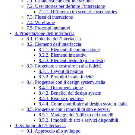
7.1. Caratteristiche dell’interazione
7.2. User stories per definire l’interazione
7.2.1. Differenza tra scenari e user stories
7.3. Flussi di interazione
7.4. Wireframe
7.5. Prototipi interattivi
8. Progettazione dell’interfaccia
8.1. Obiettivi dell’interfaccia
8.2. Elementi dell’interfaccia
8.2.1. Elementi di composizione
8.2.2. Elementi interattivi
8.2.3. Elementi testuali (microtesti)
8.3. Progettare e costruire in alta fedeltà
8.3.1. Layout di pagina
8.3.2. Prototipi in alta fedeltà
8.4. Progettare con il design system .italia
8.4.1. Documentazione
8.4.2. Benefici del design system
8.4.3. Risorse operative
8.4.4. Come contribuire al design system .italia
8.5. Progettare con i modelli di sito e servizi
8.5.1. Vantaggi dell’utilizzo dei modelli
8.5.2. I modelli di sito e servizi disponibili
9. Sviluppo dell’interfaccia
9.1. Approccio allo sviluppo