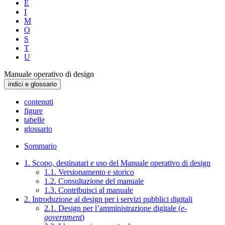
E
I
M
O
S
T
U
Manuale operativo di design
indici e glossario
contenuti
figure
tabelle
glossario
Sommario
1. Scopo, destinatari e uso del Manuale operativo di design
1.1. Versionamento e storico
1.2. Consultazione del manuale
1.3. Contribuisci al manuale
2. Introduzione al design per i servizi pubblici digitali
2.1. Design per l’amministrazione digitale (
e-
government
)