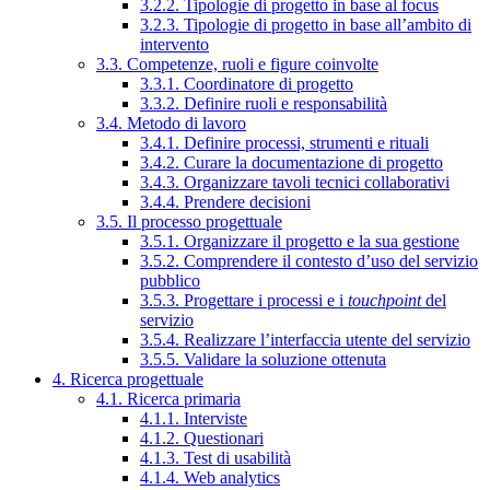
3.2.2. Tipologie di progetto in base al focus
3.2.3. Tipologie di progetto in base all’ambito di
intervento
3.3. Competenze, ruoli e figure coinvolte
3.3.1. Coordinatore di progetto
3.3.2. Definire ruoli e responsabilità
3.4. Metodo di lavoro
3.4.1. Definire processi, strumenti e rituali
3.4.2. Curare la documentazione di progetto
3.4.3. Organizzare tavoli tecnici collaborativi
3.4.4. Prendere decisioni
3.5. Il processo progettuale
3.5.1. Organizzare il progetto e la sua gestione
3.5.2. Comprendere il contesto d’uso del servizio
pubblico
3.5.3. Progettare i processi e i
touchpoint
del
servizio
3.5.4. Realizzare l’interfaccia utente del servizio
3.5.5. Validare la soluzione ottenuta
4. Ricerca progettuale
4.1. Ricerca primaria
4.1.1. Interviste
4.1.2. Questionari
4.1.3. Test di usabilità
4.1.4. Web analytics