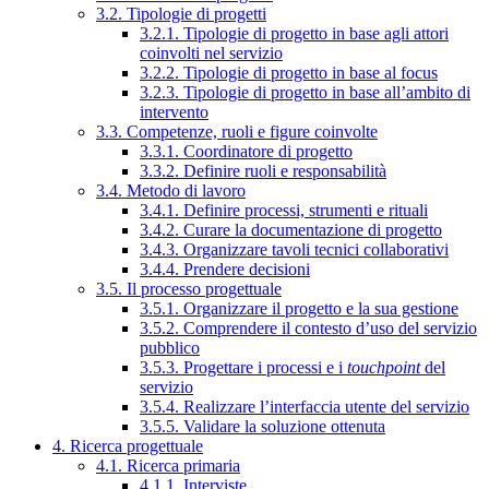
3.2. Tipologie di progetti
3.2.1. Tipologie di progetto in base agli attori
coinvolti nel servizio
3.2.2. Tipologie di progetto in base al focus
3.2.3. Tipologie di progetto in base all’ambito di
intervento
3.3. Competenze, ruoli e figure coinvolte
3.3.1. Coordinatore di progetto
3.3.2. Definire ruoli e responsabilità
3.4. Metodo di lavoro
3.4.1. Definire processi, strumenti e rituali
3.4.2. Curare la documentazione di progetto
3.4.3. Organizzare tavoli tecnici collaborativi
3.4.4. Prendere decisioni
3.5. Il processo progettuale
3.5.1. Organizzare il progetto e la sua gestione
3.5.2. Comprendere il contesto d’uso del servizio
pubblico
3.5.3. Progettare i processi e i
touchpoint
del
servizio
3.5.4. Realizzare l’interfaccia utente del servizio
3.5.5. Validare la soluzione ottenuta
4. Ricerca progettuale
4.1. Ricerca primaria
4.1.1. Interviste