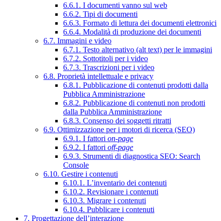
6.6.1. I documenti vanno sul web
6.6.2. Tipi di documenti
6.6.3. Formato di lettura dei documenti elettronici
6.6.4. Modalità di produzione dei documenti
6.7. Immagini e video
6.7.1. Testo alternativo (alt text) per le immagini
6.7.2. Sottotitoli per i video
6.7.3. Trascrizioni per i video
6.8. Proprietà intellettuale e privacy
6.8.1. Pubblicazione di contenuti prodotti dalla
Pubblica Amministrazione
6.8.2. Pubblicazione di contenuti non prodotti
dalla Pubblica Amministrazione
6.8.3. Consenso dei soggetti ritratti
6.9. Ottimizzazione per i motori di ricerca (SEO)
6.9.1. I fattori
on-page
6.9.2. I fattori
off-page
6.9.3. Strumenti di diagnostica SEO: Search
Console
6.10. Gestire i contenuti
6.10.1. L’inventario dei contenuti
6.10.2. Revisionare i contenuti
6.10.3. Migrare i contenuti
6.10.4. Pubblicare i contenuti
7. Progettazione dell’interazione