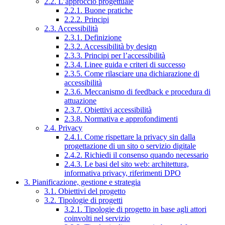
2.2. L’approccio progettuale
2.2.1. Buone pratiche
2.2.2. Principi
2.3. Accessibilità
2.3.1. Definizione
2.3.2. Accessibilità by design
2.3.3. Principi per l’accessibilità
2.3.4. Linee guida e criteri di successo
2.3.5. Come rilasciare una dichiarazione di
accessibilità
2.3.6. Meccanismo di feedback e procedura di
attuazione
2.3.7. Obiettivi accessibilità
2.3.8. Normativa e approfondimenti
2.4. Privacy
2.4.1. Come rispettare la privacy sin dalla
progettazione di un sito o servizio digitale
2.4.2. Richiedi il consenso quando necessario
2.4.3. Le basi del sito web: architettura,
informativa privacy, riferimenti DPO
3. Pianificazione, gestione e strategia
3.1. Obiettivi del progetto
3.2. Tipologie di progetti
3.2.1. Tipologie di progetto in base agli attori
coinvolti nel servizio