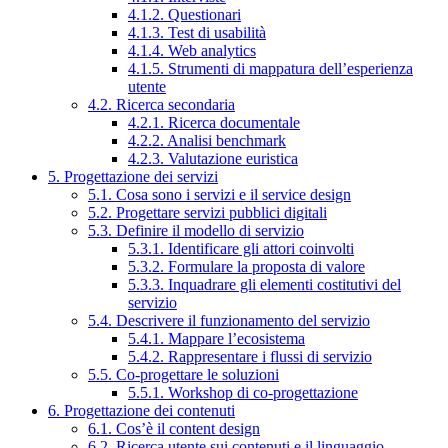
4.1.2. Questionari
4.1.3. Test di usabilità
4.1.4. Web analytics
4.1.5. Strumenti di mappatura dell’esperienza
utente
4.2. Ricerca secondaria
4.2.1. Ricerca documentale
4.2.2. Analisi benchmark
4.2.3. Valutazione euristica
5. Progettazione dei servizi
5.1. Cosa sono i servizi e il service design
5.2. Progettare servizi pubblici digitali
5.3. Definire il modello di servizio
5.3.1. Identificare gli attori coinvolti
5.3.2. Formulare la proposta di valore
5.3.3. Inquadrare gli elementi costitutivi del
servizio
5.4. Descrivere il funzionamento del servizio
5.4.1. Mappare l’ecosistema
5.4.2. Rappresentare i flussi di servizio
5.5. Co-progettare le soluzioni
5.5.1. Workshop di co-progettazione
6. Progettazione dei contenuti
6.1. Cos’è il content design
6.2. Ricerca utente sui contenuti e il linguaggio