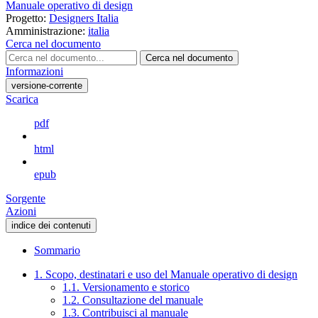
Manuale operativo di design
Progetto:
Designers Italia
Amministrazione:
italia
Cerca nel documento
Cerca nel documento
Informazioni
versione-corrente
Scarica
pdf
html
epub
Sorgente
Azioni
indice dei contenuti
Sommario
1. Scopo, destinatari e uso del Manuale operativo di design
1.1. Versionamento e storico
1.2. Consultazione del manuale
1.3. Contribuisci al manuale