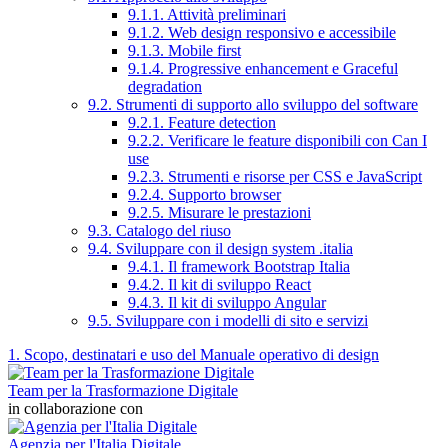
9.1.1. Attività preliminari
9.1.2. Web design responsivo e accessibile
9.1.3. Mobile first
9.1.4. Progressive enhancement e Graceful
degradation
9.2. Strumenti di supporto allo sviluppo del software
9.2.1. Feature detection
9.2.2. Verificare le feature disponibili con Can I
use
9.2.3. Strumenti e risorse per CSS e JavaScript
9.2.4. Supporto browser
9.2.5. Misurare le prestazioni
9.3. Catalogo del riuso
9.4. Sviluppare con il design system .italia
9.4.1. Il framework Bootstrap Italia
9.4.2. Il kit di sviluppo React
9.4.3. Il kit di sviluppo Angular
9.5. Sviluppare con i modelli di sito e servizi
1. Scopo, destinatari e uso del Manuale operativo di design
Team per la Trasformazione Digitale
in collaborazione con
Agenzia per l'Italia Digitale