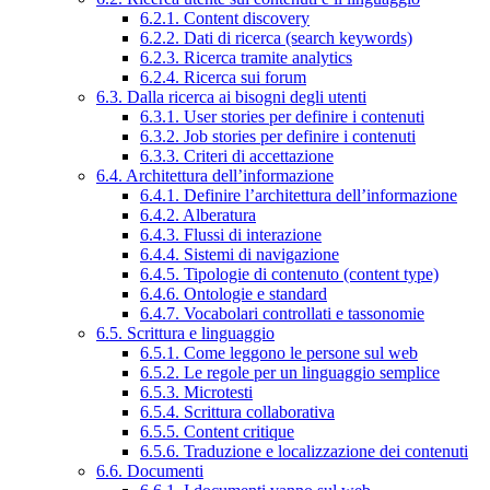
6.2.1. Content discovery
6.2.2. Dati di ricerca (search keywords)
6.2.3. Ricerca tramite analytics
6.2.4. Ricerca sui forum
6.3. Dalla ricerca ai bisogni degli utenti
6.3.1. User stories per definire i contenuti
6.3.2. Job stories per definire i contenuti
6.3.3. Criteri di accettazione
6.4. Architettura dell’informazione
6.4.1. Definire l’architettura dell’informazione
6.4.2. Alberatura
6.4.3. Flussi di interazione
6.4.4. Sistemi di navigazione
6.4.5. Tipologie di contenuto (content type)
6.4.6. Ontologie e standard
6.4.7. Vocabolari controllati e tassonomie
6.5. Scrittura e linguaggio
6.5.1. Come leggono le persone sul web
6.5.2. Le regole per un linguaggio semplice
6.5.3. Microtesti
6.5.4. Scrittura collaborativa
6.5.5. Content critique
6.5.6. Traduzione e localizzazione dei contenuti
6.6. Documenti