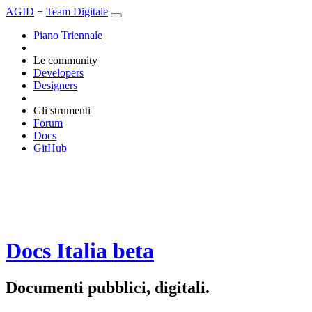
AGID
+
Team Digitale
Piano Triennale
Le community
Developers
Designers
Gli strumenti
Forum
Docs
GitHub
Docs Italia
beta
Documenti pubblici, digitali.