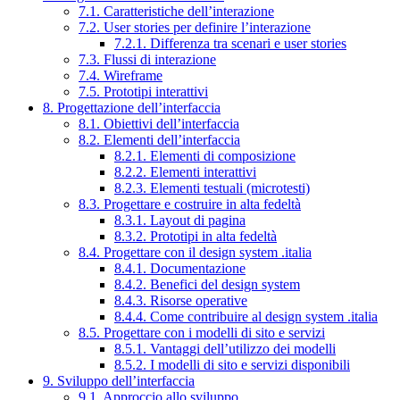
7.1. Caratteristiche dell’interazione
7.2. User stories per definire l’interazione
7.2.1. Differenza tra scenari e user stories
7.3. Flussi di interazione
7.4. Wireframe
7.5. Prototipi interattivi
8. Progettazione dell’interfaccia
8.1. Obiettivi dell’interfaccia
8.2. Elementi dell’interfaccia
8.2.1. Elementi di composizione
8.2.2. Elementi interattivi
8.2.3. Elementi testuali (microtesti)
8.3. Progettare e costruire in alta fedeltà
8.3.1. Layout di pagina
8.3.2. Prototipi in alta fedeltà
8.4. Progettare con il design system .italia
8.4.1. Documentazione
8.4.2. Benefici del design system
8.4.3. Risorse operative
8.4.4. Come contribuire al design system .italia
8.5. Progettare con i modelli di sito e servizi
8.5.1. Vantaggi dell’utilizzo dei modelli
8.5.2. I modelli di sito e servizi disponibili
9. Sviluppo dell’interfaccia
9.1. Approccio allo sviluppo