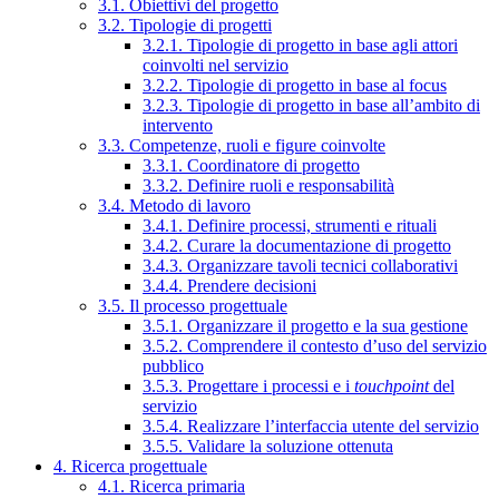
3.1. Obiettivi del progetto
3.2. Tipologie di progetti
3.2.1. Tipologie di progetto in base agli attori
coinvolti nel servizio
3.2.2. Tipologie di progetto in base al focus
3.2.3. Tipologie di progetto in base all’ambito di
intervento
3.3. Competenze, ruoli e figure coinvolte
3.3.1. Coordinatore di progetto
3.3.2. Definire ruoli e responsabilità
3.4. Metodo di lavoro
3.4.1. Definire processi, strumenti e rituali
3.4.2. Curare la documentazione di progetto
3.4.3. Organizzare tavoli tecnici collaborativi
3.4.4. Prendere decisioni
3.5. Il processo progettuale
3.5.1. Organizzare il progetto e la sua gestione
3.5.2. Comprendere il contesto d’uso del servizio
pubblico
3.5.3. Progettare i processi e i
touchpoint
del
servizio
3.5.4. Realizzare l’interfaccia utente del servizio
3.5.5. Validare la soluzione ottenuta
4. Ricerca progettuale
4.1. Ricerca primaria