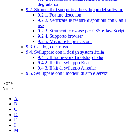
degradation
9.2. Strumenti di supporto allo sviluppo del software
9.2.1. Feature detection
9.2.2. Verificare le feature disponibili con Can I
use
9.2.3. Strumenti e risorse per CSS e JavaScript
9.2.4. Supporto browser
9.2.5. Misurare le prestazioni
9.3. Catalogo del riuso
9.4. Sviluppare con il design system .italia
9.4.1. Il framework Bootstrap Italia
9.4.2. Il kit di sviluppo React
9.4.3. Il kit di sviluppo Angular
9.5. Sviluppare con i modelli di sito e servizi
None
None
A
B
C
D
E
I
M