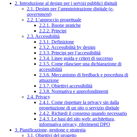
2. Introduzione al design per i servizi pubblici digitali
2.1. Design per l’amministrazione digitale (
e-
government
)
2.2. L’approccio progettuale
2.2.1. Buone pratiche
2.2.2. Principi
2.3. Accessibilità
2.3.1. Definizione
2.3.2. Accessibilità by design
2.3.3. Principi per l’accessibilità
2.3.4. Linee guida e criteri di successo
2.3.5. Come rilasciare una dichiarazione di
accessibilità
2.3.6. Meccanismo di feedback e procedura di
attuazione
2.3.7. Obiettivi accessibilità
2.3.8. Normativa e approfondimenti
2.4. Privacy
2.4.1. Come rispettare la privacy sin dalla
progettazione di un sito o servizio digitale
2.4.2. Richiedi il consenso quando necessario
2.4.3. Le basi del sito web: architettura,
informativa privacy, riferimenti DPO
3. Pianificazione, gestione e strategia
3.1. Obiettivi del progetto