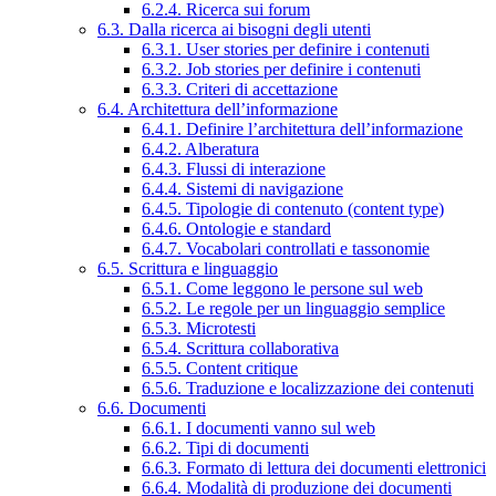
6.2.4. Ricerca sui forum
6.3. Dalla ricerca ai bisogni degli utenti
6.3.1. User stories per definire i contenuti
6.3.2. Job stories per definire i contenuti
6.3.3. Criteri di accettazione
6.4. Architettura dell’informazione
6.4.1. Definire l’architettura dell’informazione
6.4.2. Alberatura
6.4.3. Flussi di interazione
6.4.4. Sistemi di navigazione
6.4.5. Tipologie di contenuto (content type)
6.4.6. Ontologie e standard
6.4.7. Vocabolari controllati e tassonomie
6.5. Scrittura e linguaggio
6.5.1. Come leggono le persone sul web
6.5.2. Le regole per un linguaggio semplice
6.5.3. Microtesti
6.5.4. Scrittura collaborativa
6.5.5. Content critique
6.5.6. Traduzione e localizzazione dei contenuti
6.6. Documenti
6.6.1. I documenti vanno sul web
6.6.2. Tipi di documenti
6.6.3. Formato di lettura dei documenti elettronici
6.6.4. Modalità di produzione dei documenti