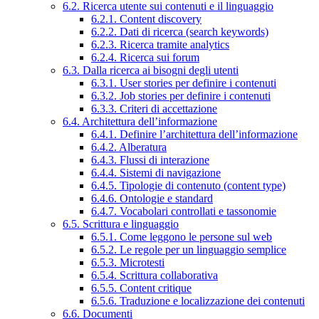
6.2. Ricerca utente sui contenuti e il linguaggio
6.2.1. Content discovery
6.2.2. Dati di ricerca (search keywords)
6.2.3. Ricerca tramite analytics
6.2.4. Ricerca sui forum
6.3. Dalla ricerca ai bisogni degli utenti
6.3.1. User stories per definire i contenuti
6.3.2. Job stories per definire i contenuti
6.3.3. Criteri di accettazione
6.4. Architettura dell’informazione
6.4.1. Definire l’architettura dell’informazione
6.4.2. Alberatura
6.4.3. Flussi di interazione
6.4.4. Sistemi di navigazione
6.4.5. Tipologie di contenuto (content type)
6.4.6. Ontologie e standard
6.4.7. Vocabolari controllati e tassonomie
6.5. Scrittura e linguaggio
6.5.1. Come leggono le persone sul web
6.5.2. Le regole per un linguaggio semplice
6.5.3. Microtesti
6.5.4. Scrittura collaborativa
6.5.5. Content critique
6.5.6. Traduzione e localizzazione dei contenuti
6.6. Documenti