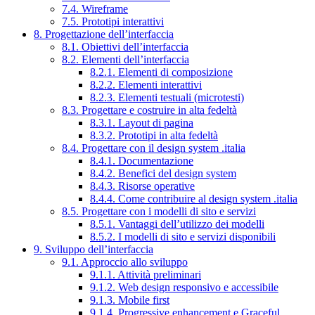
7.4. Wireframe
7.5. Prototipi interattivi
8. Progettazione dell’interfaccia
8.1. Obiettivi dell’interfaccia
8.2. Elementi dell’interfaccia
8.2.1. Elementi di composizione
8.2.2. Elementi interattivi
8.2.3. Elementi testuali (microtesti)
8.3. Progettare e costruire in alta fedeltà
8.3.1. Layout di pagina
8.3.2. Prototipi in alta fedeltà
8.4. Progettare con il design system .italia
8.4.1. Documentazione
8.4.2. Benefici del design system
8.4.3. Risorse operative
8.4.4. Come contribuire al design system .italia
8.5. Progettare con i modelli di sito e servizi
8.5.1. Vantaggi dell’utilizzo dei modelli
8.5.2. I modelli di sito e servizi disponibili
9. Sviluppo dell’interfaccia
9.1. Approccio allo sviluppo
9.1.1. Attività preliminari
9.1.2. Web design responsivo e accessibile
9.1.3. Mobile first
9.1.4. Progressive enhancement e Graceful