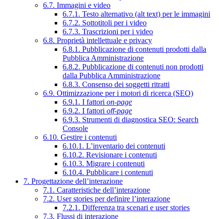
6.7. Immagini e video
6.7.1. Testo alternativo (alt text) per le immagini
6.7.2. Sottotitoli per i video
6.7.3. Trascrizioni per i video
6.8. Proprietà intellettuale e privacy
6.8.1. Pubblicazione di contenuti prodotti dalla
Pubblica Amministrazione
6.8.2. Pubblicazione di contenuti non prodotti
dalla Pubblica Amministrazione
6.8.3. Consenso dei soggetti ritratti
6.9. Ottimizzazione per i motori di ricerca (SEO)
6.9.1. I fattori
on-page
6.9.2. I fattori
off-page
6.9.3. Strumenti di diagnostica SEO: Search
Console
6.10. Gestire i contenuti
6.10.1. L’inventario dei contenuti
6.10.2. Revisionare i contenuti
6.10.3. Migrare i contenuti
6.10.4. Pubblicare i contenuti
7. Progettazione dell’interazione
7.1. Caratteristiche dell’interazione
7.2. User stories per definire l’interazione
7.2.1. Differenza tra scenari e user stories
7.3. Flussi di interazione