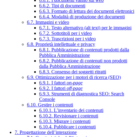
6.6.1. I documenti vanno sul web
6.6.2. Tipi di documenti
6.6.3. Formato di lettura dei documenti elettronici
6.6.4. Modalità di produzione dei documenti
6.7. Immagini e video
6.7.1. Testo alternativo (alt text) per le immagini
6.7.2. Sottotitoli per i video
6.7.3. Trascrizioni per i video
6.8. Proprietà intellettuale e privacy
6.8.1. Pubblicazione di contenuti prodotti dalla
Pubblica Amministrazione
6.8.2. Pubblicazione di contenuti non prodotti
dalla Pubblica Amministrazione
6.8.3. Consenso dei soggetti ritratti
6.9. Ottimizzazione per i motori di ricerca (SEO)
6.9.1. I fattori
on-page
6.9.2. I fattori
off-page
6.9.3. Strumenti di diagnostica SEO: Search
Console
6.10. Gestire i contenuti
6.10.1. L’inventario dei contenuti
6.10.2. Revisionare i contenuti
6.10.3. Migrare i contenuti
6.10.4. Pubblicare i contenuti
7. Progettazione dell’interazione