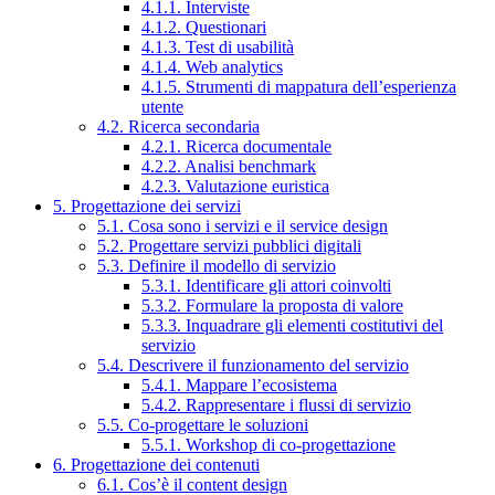
4.1.1. Interviste
4.1.2. Questionari
4.1.3. Test di usabilità
4.1.4. Web analytics
4.1.5. Strumenti di mappatura dell’esperienza
utente
4.2. Ricerca secondaria
4.2.1. Ricerca documentale
4.2.2. Analisi benchmark
4.2.3. Valutazione euristica
5. Progettazione dei servizi
5.1. Cosa sono i servizi e il service design
5.2. Progettare servizi pubblici digitali
5.3. Definire il modello di servizio
5.3.1. Identificare gli attori coinvolti
5.3.2. Formulare la proposta di valore
5.3.3. Inquadrare gli elementi costitutivi del
servizio
5.4. Descrivere il funzionamento del servizio
5.4.1. Mappare l’ecosistema
5.4.2. Rappresentare i flussi di servizio
5.5. Co-progettare le soluzioni
5.5.1. Workshop di co-progettazione
6. Progettazione dei contenuti
6.1. Cos’è il content design