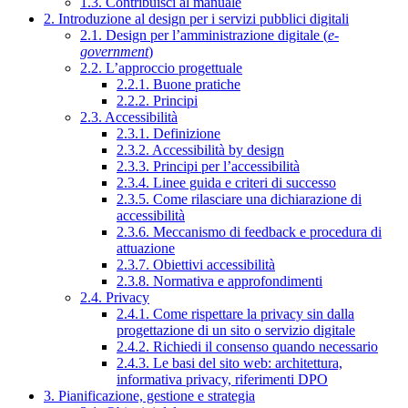
1.3. Contribuisci al manuale
2. Introduzione al design per i servizi pubblici digitali
2.1. Design per l’amministrazione digitale (
e-
government
)
2.2. L’approccio progettuale
2.2.1. Buone pratiche
2.2.2. Principi
2.3. Accessibilità
2.3.1. Definizione
2.3.2. Accessibilità by design
2.3.3. Principi per l’accessibilità
2.3.4. Linee guida e criteri di successo
2.3.5. Come rilasciare una dichiarazione di
accessibilità
2.3.6. Meccanismo di feedback e procedura di
attuazione
2.3.7. Obiettivi accessibilità
2.3.8. Normativa e approfondimenti
2.4. Privacy
2.4.1. Come rispettare la privacy sin dalla
progettazione di un sito o servizio digitale
2.4.2. Richiedi il consenso quando necessario
2.4.3. Le basi del sito web: architettura,
informativa privacy, riferimenti DPO
3. Pianificazione, gestione e strategia