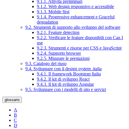
9.1.1. Attività preliminari
9.1.2. Web design responsivo e accessibile
9.1.3. Mobile first
9.1.4. Progressive enhancement e Graceful
degradation
9.2. Strumenti di supporto allo sviluppo del software
9.2.1. Feature detection
9.2.2. Verificare le feature disponibili con Can I
use
9.2.3. Strumenti e risorse per CSS e JavaScript
9.2.4. Supporto browser
9.2.5. Misurare le prestazioni
9.3. Catalogo del riuso
9.4. Sviluppare con il design system .italia
9.4.1. Il framework Bootstrap Italia
9.4.2. Il kit di sviluppo React
9.4.3. Il kit di sviluppo Angular
9.5. Sviluppare con i modelli di sito e servizi
glossario
A
B
C
D