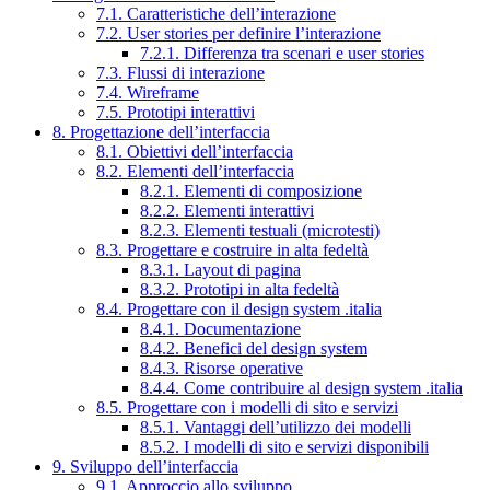
7.1. Caratteristiche dell’interazione
7.2. User stories per definire l’interazione
7.2.1. Differenza tra scenari e user stories
7.3. Flussi di interazione
7.4. Wireframe
7.5. Prototipi interattivi
8. Progettazione dell’interfaccia
8.1. Obiettivi dell’interfaccia
8.2. Elementi dell’interfaccia
8.2.1. Elementi di composizione
8.2.2. Elementi interattivi
8.2.3. Elementi testuali (microtesti)
8.3. Progettare e costruire in alta fedeltà
8.3.1. Layout di pagina
8.3.2. Prototipi in alta fedeltà
8.4. Progettare con il design system .italia
8.4.1. Documentazione
8.4.2. Benefici del design system
8.4.3. Risorse operative
8.4.4. Come contribuire al design system .italia
8.5. Progettare con i modelli di sito e servizi
8.5.1. Vantaggi dell’utilizzo dei modelli
8.5.2. I modelli di sito e servizi disponibili
9. Sviluppo dell’interfaccia
9.1. Approccio allo sviluppo