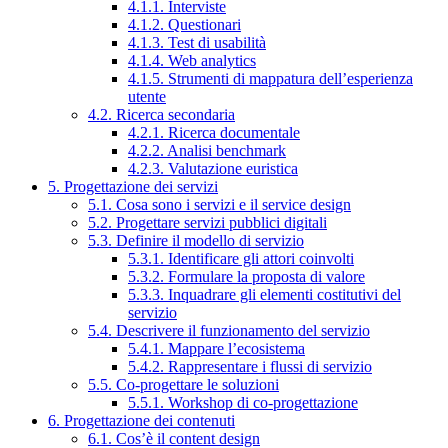
4.1.1. Interviste
4.1.2. Questionari
4.1.3. Test di usabilità
4.1.4. Web analytics
4.1.5. Strumenti di mappatura dell’esperienza
utente
4.2. Ricerca secondaria
4.2.1. Ricerca documentale
4.2.2. Analisi benchmark
4.2.3. Valutazione euristica
5. Progettazione dei servizi
5.1. Cosa sono i servizi e il service design
5.2. Progettare servizi pubblici digitali
5.3. Definire il modello di servizio
5.3.1. Identificare gli attori coinvolti
5.3.2. Formulare la proposta di valore
5.3.3. Inquadrare gli elementi costitutivi del
servizio
5.4. Descrivere il funzionamento del servizio
5.4.1. Mappare l’ecosistema
5.4.2. Rappresentare i flussi di servizio
5.5. Co-progettare le soluzioni
5.5.1. Workshop di co-progettazione
6. Progettazione dei contenuti
6.1. Cos’è il content design