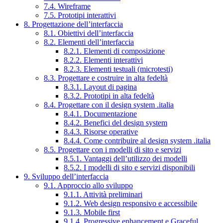
7.4. Wireframe
7.5. Prototipi interattivi
8. Progettazione dell’interfaccia
8.1. Obiettivi dell’interfaccia
8.2. Elementi dell’interfaccia
8.2.1. Elementi di composizione
8.2.2. Elementi interattivi
8.2.3. Elementi testuali (microtesti)
8.3. Progettare e costruire in alta fedeltà
8.3.1. Layout di pagina
8.3.2. Prototipi in alta fedeltà
8.4. Progettare con il design system .italia
8.4.1. Documentazione
8.4.2. Benefici del design system
8.4.3. Risorse operative
8.4.4. Come contribuire al design system .italia
8.5. Progettare con i modelli di sito e servizi
8.5.1. Vantaggi dell’utilizzo dei modelli
8.5.2. I modelli di sito e servizi disponibili
9. Sviluppo dell’interfaccia
9.1. Approccio allo sviluppo
9.1.1. Attività preliminari
9.1.2. Web design responsivo e accessibile
9.1.3. Mobile first
9.1.4. Progressive enhancement e Graceful