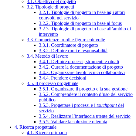
3.1. Obiettivi del progetto
3.2. Tipologie di progetti
3.2.1. Tipologie di progetto in base agli attori
coinvolti nel servizio
3.2.2. Tipologie di progetto in base al focus
3.2.3. Tipologie di progetto in base all’ambito di
intervento
3.3. Competenze, ruoli e figure coinvolte
3.3.1. Coordinatore di progetto
3.3.2. Definire ruoli e responsabilità
3.4. Metodo di lavoro
3.4.1. Definire processi, strumenti e rituali
3.4.2. Curare la documentazione di progetto
3.4.3. Organizzare tavoli tecnici collaborativi
3.4.4. Prendere decisioni
3.5. Il processo progettuale
3.5.1. Organizzare il progetto e la sua gestione
3.5.2. Comprendere il contesto d’uso del servizio
pubblico
3.5.3. Progettare i processi e i
touchpoint
del
servizio
3.5.4. Realizzare l’interfaccia utente del servizio
3.5.5. Validare la soluzione ottenuta
4. Ricerca progettuale
4.1. Ricerca primaria