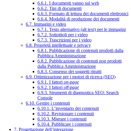
6.6.1. I documenti vanno sul web
6.6.2. Tipi di documenti
6.6.3. Formato di lettura dei documenti elettronici
6.6.4. Modalità di produzione dei documenti
6.7. Immagini e video
6.7.1. Testo alternativo (alt text) per le immagini
6.7.2. Sottotitoli per i video
6.7.3. Trascrizioni per i video
6.8. Proprietà intellettuale e privacy
6.8.1. Pubblicazione di contenuti prodotti dalla
Pubblica Amministrazione
6.8.2. Pubblicazione di contenuti non prodotti
dalla Pubblica Amministrazione
6.8.3. Consenso dei soggetti ritratti
6.9. Ottimizzazione per i motori di ricerca (SEO)
6.9.1. I fattori
on-page
6.9.2. I fattori
off-page
6.9.3. Strumenti di diagnostica SEO: Search
Console
6.10. Gestire i contenuti
6.10.1. L’inventario dei contenuti
6.10.2. Revisionare i contenuti
6.10.3. Migrare i contenuti
6.10.4. Pubblicare i contenuti
7. Progettazione dell’interazione