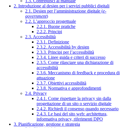
1.3. Contribuisci al manuale
2. Introduzione al design per i servizi pubblici digitali
2.1. Design per l’amministrazione digitale (
e-
government
)
2.2. L’approccio progettuale
2.2.1. Buone pratiche
2.2.2. Principi
2.3. Accessibilità
2.3.1. Definizione
2.3.2. Accessibilità by design
2.3.3. Principi per l’accessibilità
2.3.4. Linee guida e criteri di successo
2.3.5. Come rilasciare una dichiarazione di
accessibilità
2.3.6. Meccanismo di feedback e procedura di
attuazione
2.3.7. Obiettivi accessibilità
2.3.8. Normativa e approfondimenti
2.4. Privacy
2.4.1. Come rispettare la privacy sin dalla
progettazione di un sito o servizio digitale
2.4.2. Richiedi il consenso quando necessario
2.4.3. Le basi del sito web: architettura,
informativa privacy, riferimenti DPO
3. Pianificazione, gestione e strategia