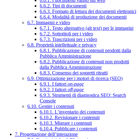
6.6.1. I documenti vanno sul web
6.6.2. Tipi di documenti
6.6.3. Formato di lettura dei documenti elettronici
6.6.4. Modalità di produzione dei documenti
6.7. Immagini e video
6.7.1. Testo alternativo (alt text) per le immagini
6.7.2. Sottotitoli per i video
6.7.3. Trascrizioni per i video
6.8. Proprietà intellettuale e privacy
6.8.1. Pubblicazione di contenuti prodotti dalla
Pubblica Amministrazione
6.8.2. Pubblicazione di contenuti non prodotti
dalla Pubblica Amministrazione
6.8.3. Consenso dei soggetti ritratti
6.9. Ottimizzazione per i motori di ricerca (SEO)
6.9.1. I fattori
on-page
6.9.2. I fattori
off-page
6.9.3. Strumenti di diagnostica SEO: Search
Console
6.10. Gestire i contenuti
6.10.1. L’inventario dei contenuti
6.10.2. Revisionare i contenuti
6.10.3. Migrare i contenuti
6.10.4. Pubblicare i contenuti
7. Progettazione dell’interazione