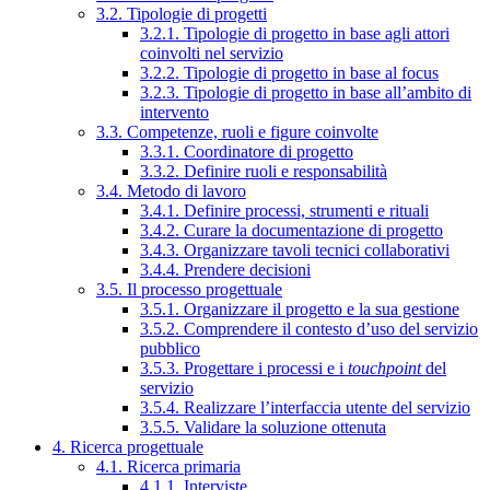
3.2. Tipologie di progetti
3.2.1. Tipologie di progetto in base agli attori
coinvolti nel servizio
3.2.2. Tipologie di progetto in base al focus
3.2.3. Tipologie di progetto in base all’ambito di
intervento
3.3. Competenze, ruoli e figure coinvolte
3.3.1. Coordinatore di progetto
3.3.2. Definire ruoli e responsabilità
3.4. Metodo di lavoro
3.4.1. Definire processi, strumenti e rituali
3.4.2. Curare la documentazione di progetto
3.4.3. Organizzare tavoli tecnici collaborativi
3.4.4. Prendere decisioni
3.5. Il processo progettuale
3.5.1. Organizzare il progetto e la sua gestione
3.5.2. Comprendere il contesto d’uso del servizio
pubblico
3.5.3. Progettare i processi e i
touchpoint
del
servizio
3.5.4. Realizzare l’interfaccia utente del servizio
3.5.5. Validare la soluzione ottenuta
4. Ricerca progettuale
4.1. Ricerca primaria
4.1.1. Interviste