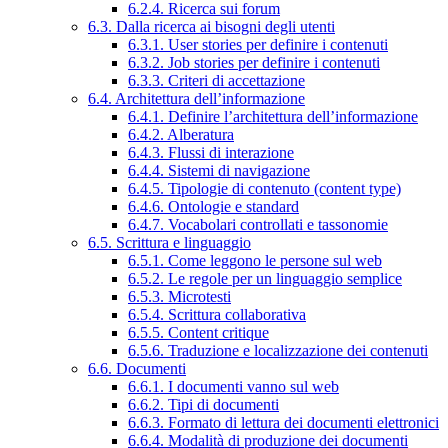
6.2.4. Ricerca sui forum
6.3. Dalla ricerca ai bisogni degli utenti
6.3.1. User stories per definire i contenuti
6.3.2. Job stories per definire i contenuti
6.3.3. Criteri di accettazione
6.4. Architettura dell’informazione
6.4.1. Definire l’architettura dell’informazione
6.4.2. Alberatura
6.4.3. Flussi di interazione
6.4.4. Sistemi di navigazione
6.4.5. Tipologie di contenuto (content type)
6.4.6. Ontologie e standard
6.4.7. Vocabolari controllati e tassonomie
6.5. Scrittura e linguaggio
6.5.1. Come leggono le persone sul web
6.5.2. Le regole per un linguaggio semplice
6.5.3. Microtesti
6.5.4. Scrittura collaborativa
6.5.5. Content critique
6.5.6. Traduzione e localizzazione dei contenuti
6.6. Documenti
6.6.1. I documenti vanno sul web
6.6.2. Tipi di documenti
6.6.3. Formato di lettura dei documenti elettronici
6.6.4. Modalità di produzione dei documenti