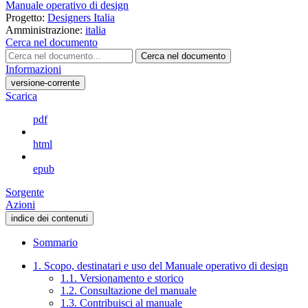
Manuale operativo di design
Progetto:
Designers Italia
Amministrazione:
italia
Cerca nel documento
Cerca nel documento
Informazioni
versione-corrente
Scarica
pdf
html
epub
Sorgente
Azioni
indice dei contenuti
Sommario
1. Scopo, destinatari e uso del Manuale operativo di design
1.1. Versionamento e storico
1.2. Consultazione del manuale
1.3. Contribuisci al manuale