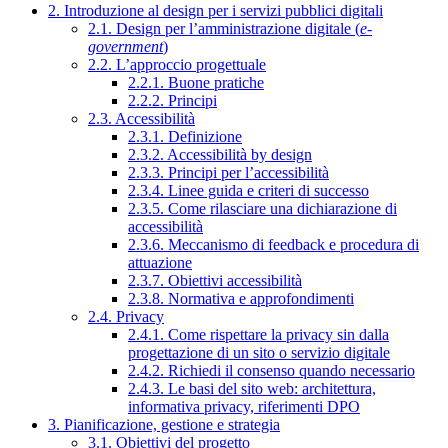
2. Introduzione al design per i servizi pubblici digitali
2.1. Design per l’amministrazione digitale (
e-
government
)
2.2. L’approccio progettuale
2.2.1. Buone pratiche
2.2.2. Principi
2.3. Accessibilità
2.3.1. Definizione
2.3.2. Accessibilità by design
2.3.3. Principi per l’accessibilità
2.3.4. Linee guida e criteri di successo
2.3.5. Come rilasciare una dichiarazione di
accessibilità
2.3.6. Meccanismo di feedback e procedura di
attuazione
2.3.7. Obiettivi accessibilità
2.3.8. Normativa e approfondimenti
2.4. Privacy
2.4.1. Come rispettare la privacy sin dalla
progettazione di un sito o servizio digitale
2.4.2. Richiedi il consenso quando necessario
2.4.3. Le basi del sito web: architettura,
informativa privacy, riferimenti DPO
3. Pianificazione, gestione e strategia
3.1. Obiettivi del progetto