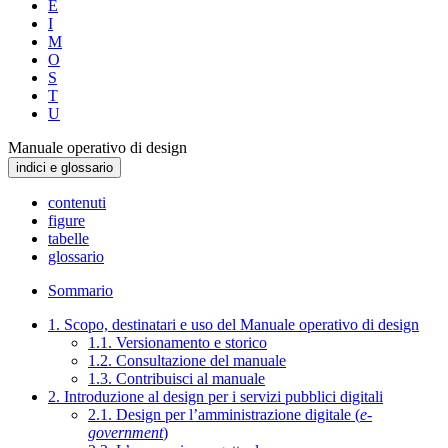
E
I
M
O
S
T
U
Manuale operativo di design
indici e glossario
contenuti
figure
tabelle
glossario
Sommario
1. Scopo, destinatari e uso del Manuale operativo di design
1.1. Versionamento e storico
1.2. Consultazione del manuale
1.3. Contribuisci al manuale
2. Introduzione al design per i servizi pubblici digitali
2.1. Design per l’amministrazione digitale (
e-
government
)