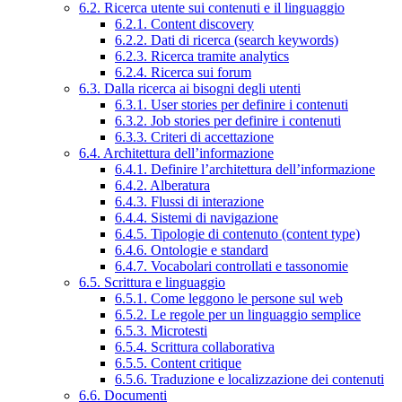
6.2. Ricerca utente sui contenuti e il linguaggio
6.2.1. Content discovery
6.2.2. Dati di ricerca (search keywords)
6.2.3. Ricerca tramite analytics
6.2.4. Ricerca sui forum
6.3. Dalla ricerca ai bisogni degli utenti
6.3.1. User stories per definire i contenuti
6.3.2. Job stories per definire i contenuti
6.3.3. Criteri di accettazione
6.4. Architettura dell’informazione
6.4.1. Definire l’architettura dell’informazione
6.4.2. Alberatura
6.4.3. Flussi di interazione
6.4.4. Sistemi di navigazione
6.4.5. Tipologie di contenuto (content type)
6.4.6. Ontologie e standard
6.4.7. Vocabolari controllati e tassonomie
6.5. Scrittura e linguaggio
6.5.1. Come leggono le persone sul web
6.5.2. Le regole per un linguaggio semplice
6.5.3. Microtesti
6.5.4. Scrittura collaborativa
6.5.5. Content critique
6.5.6. Traduzione e localizzazione dei contenuti
6.6. Documenti