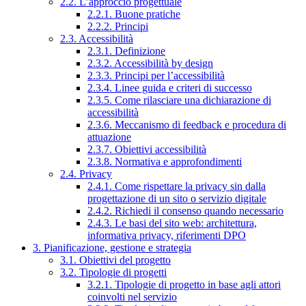
2.2. L’approccio progettuale
2.2.1. Buone pratiche
2.2.2. Principi
2.3. Accessibilità
2.3.1. Definizione
2.3.2. Accessibilità by design
2.3.3. Principi per l’accessibilità
2.3.4. Linee guida e criteri di successo
2.3.5. Come rilasciare una dichiarazione di
accessibilità
2.3.6. Meccanismo di feedback e procedura di
attuazione
2.3.7. Obiettivi accessibilità
2.3.8. Normativa e approfondimenti
2.4. Privacy
2.4.1. Come rispettare la privacy sin dalla
progettazione di un sito o servizio digitale
2.4.2. Richiedi il consenso quando necessario
2.4.3. Le basi del sito web: architettura,
informativa privacy, riferimenti DPO
3. Pianificazione, gestione e strategia
3.1. Obiettivi del progetto
3.2. Tipologie di progetti
3.2.1. Tipologie di progetto in base agli attori
coinvolti nel servizio