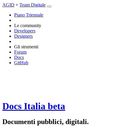
AGID
+
Team Digitale
Piano Triennale
Le community
Developers
Designers
Gli strumenti
Forum
Docs
GitHub
Docs Italia
beta
Documenti pubblici, digitali.