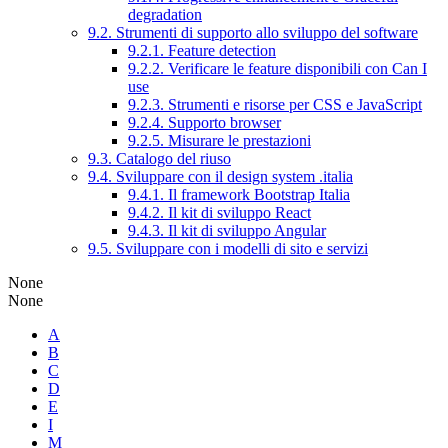
degradation
9.2. Strumenti di supporto allo sviluppo del software
9.2.1. Feature detection
9.2.2. Verificare le feature disponibili con Can I
use
9.2.3. Strumenti e risorse per CSS e JavaScript
9.2.4. Supporto browser
9.2.5. Misurare le prestazioni
9.3. Catalogo del riuso
9.4. Sviluppare con il design system .italia
9.4.1. Il framework Bootstrap Italia
9.4.2. Il kit di sviluppo React
9.4.3. Il kit di sviluppo Angular
9.5. Sviluppare con i modelli di sito e servizi
None
None
A
B
C
D
E
I
M