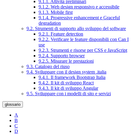
9.1.1. Attività preliminari
9.1.2. Web design responsivo e accessibile
9.1.3. Mobile first
9.1.4. Progressive enhancement e Graceful
degradation
9.2. Strumenti di supporto allo sviluppo del software
9.2.1. Feature detection
9.2.2. Verificare le feature disponibili con Can I
use
9.2.3. Strumenti e risorse per CSS e JavaScript
9.2.4. Supporto browser
9.2.5. Misurare le prestazioni
9.3. Catalogo del riuso
9.4. Sviluppare con il design system .italia
9.4.1. Il framework Bootstrap Italia
9.4.2. Il kit di sviluppo React
9.4.3. Il kit di sviluppo Angular
9.5. Sviluppare con i modelli di sito e servizi
glossario
A
B
C
D