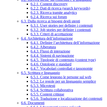
6.2.1. Content discovery
6.2.2. Dati di ricerca (search keywords)
6.2.3. Ricerca tramite analytics
6.2.4. Ricerca sui forum
6.3. Dalla ricerca ai bisogni degli utenti
6.3.1. User stories per definire i contenuti
6.3.2. Job stories per definire i contenuti
6.3.3. Criteri di accettazione
6.4. Architettura dell’informazione
6.4.1. Definire l’architettura dell’informazione
6.4.2. Alberatura
6.4.3. Flussi di interazione
6.4.4. Sistemi di navigazione
6.4.5. Tipologie di contenuto (content type)
6.4.6. Ontologie e standard
6.4.7. Vocabolari controllati e tassonomie
6.5. Scrittura e linguaggio
6.5.1. Come leggono le persone sul web
6.5.2. Le regole per un linguaggio semplice
6.5.3. Microtesti
6.5.4. Scrittura collaborativa
6.5.5. Content critique
6.5.6. Traduzione e localizzazione dei contenuti
6.6. Documenti