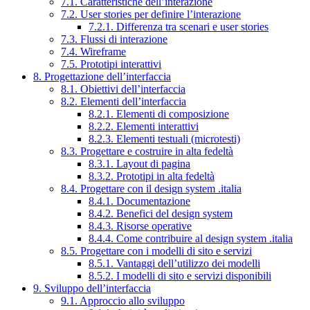
7.1. Caratteristiche dell’interazione
7.2. User stories per definire l’interazione
7.2.1. Differenza tra scenari e user stories
7.3. Flussi di interazione
7.4. Wireframe
7.5. Prototipi interattivi
8. Progettazione dell’interfaccia
8.1. Obiettivi dell’interfaccia
8.2. Elementi dell’interfaccia
8.2.1. Elementi di composizione
8.2.2. Elementi interattivi
8.2.3. Elementi testuali (microtesti)
8.3. Progettare e costruire in alta fedeltà
8.3.1. Layout di pagina
8.3.2. Prototipi in alta fedeltà
8.4. Progettare con il design system .italia
8.4.1. Documentazione
8.4.2. Benefici del design system
8.4.3. Risorse operative
8.4.4. Come contribuire al design system .italia
8.5. Progettare con i modelli di sito e servizi
8.5.1. Vantaggi dell’utilizzo dei modelli
8.5.2. I modelli di sito e servizi disponibili
9. Sviluppo dell’interfaccia
9.1. Approccio allo sviluppo