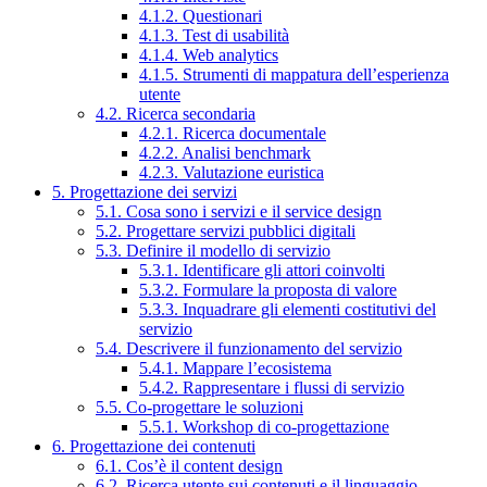
4.1.2. Questionari
4.1.3. Test di usabilità
4.1.4. Web analytics
4.1.5. Strumenti di mappatura dell’esperienza
utente
4.2. Ricerca secondaria
4.2.1. Ricerca documentale
4.2.2. Analisi benchmark
4.2.3. Valutazione euristica
5. Progettazione dei servizi
5.1. Cosa sono i servizi e il service design
5.2. Progettare servizi pubblici digitali
5.3. Definire il modello di servizio
5.3.1. Identificare gli attori coinvolti
5.3.2. Formulare la proposta di valore
5.3.3. Inquadrare gli elementi costitutivi del
servizio
5.4. Descrivere il funzionamento del servizio
5.4.1. Mappare l’ecosistema
5.4.2. Rappresentare i flussi di servizio
5.5. Co-progettare le soluzioni
5.5.1. Workshop di co-progettazione
6. Progettazione dei contenuti
6.1. Cos’è il content design
6.2. Ricerca utente sui contenuti e il linguaggio