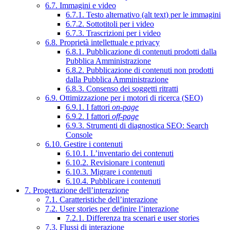
6.7. Immagini e video
6.7.1. Testo alternativo (alt text) per le immagini
6.7.2. Sottotitoli per i video
6.7.3. Trascrizioni per i video
6.8. Proprietà intellettuale e privacy
6.8.1. Pubblicazione di contenuti prodotti dalla
Pubblica Amministrazione
6.8.2. Pubblicazione di contenuti non prodotti
dalla Pubblica Amministrazione
6.8.3. Consenso dei soggetti ritratti
6.9. Ottimizzazione per i motori di ricerca (SEO)
6.9.1. I fattori
on-page
6.9.2. I fattori
off-page
6.9.3. Strumenti di diagnostica SEO: Search
Console
6.10. Gestire i contenuti
6.10.1. L’inventario dei contenuti
6.10.2. Revisionare i contenuti
6.10.3. Migrare i contenuti
6.10.4. Pubblicare i contenuti
7. Progettazione dell’interazione
7.1. Caratteristiche dell’interazione
7.2. User stories per definire l’interazione
7.2.1. Differenza tra scenari e user stories
7.3. Flussi di interazione