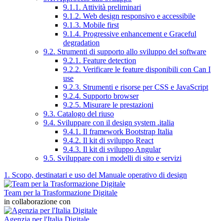
9.1.1. Attività preliminari
9.1.2. Web design responsivo e accessibile
9.1.3. Mobile first
9.1.4. Progressive enhancement e Graceful
degradation
9.2. Strumenti di supporto allo sviluppo del software
9.2.1. Feature detection
9.2.2. Verificare le feature disponibili con Can I
use
9.2.3. Strumenti e risorse per CSS e JavaScript
9.2.4. Supporto browser
9.2.5. Misurare le prestazioni
9.3. Catalogo del riuso
9.4. Sviluppare con il design system .italia
9.4.1. Il framework Bootstrap Italia
9.4.2. Il kit di sviluppo React
9.4.3. Il kit di sviluppo Angular
9.5. Sviluppare con i modelli di sito e servizi
1. Scopo, destinatari e uso del Manuale operativo di design
Team per la Trasformazione Digitale
in collaborazione con
Agenzia per l'Italia Digitale