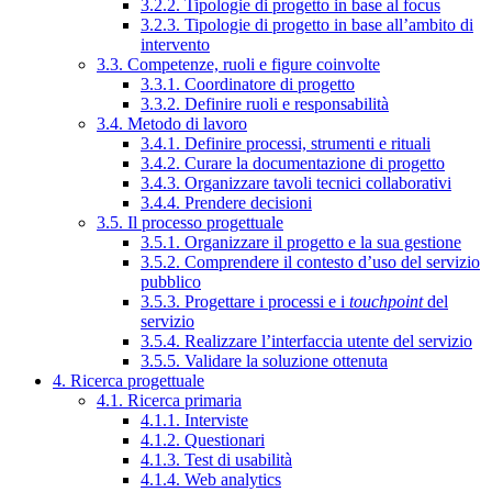
3.2.2. Tipologie di progetto in base al focus
3.2.3. Tipologie di progetto in base all’ambito di
intervento
3.3. Competenze, ruoli e figure coinvolte
3.3.1. Coordinatore di progetto
3.3.2. Definire ruoli e responsabilità
3.4. Metodo di lavoro
3.4.1. Definire processi, strumenti e rituali
3.4.2. Curare la documentazione di progetto
3.4.3. Organizzare tavoli tecnici collaborativi
3.4.4. Prendere decisioni
3.5. Il processo progettuale
3.5.1. Organizzare il progetto e la sua gestione
3.5.2. Comprendere il contesto d’uso del servizio
pubblico
3.5.3. Progettare i processi e i
touchpoint
del
servizio
3.5.4. Realizzare l’interfaccia utente del servizio
3.5.5. Validare la soluzione ottenuta
4. Ricerca progettuale
4.1. Ricerca primaria
4.1.1. Interviste
4.1.2. Questionari
4.1.3. Test di usabilità
4.1.4. Web analytics