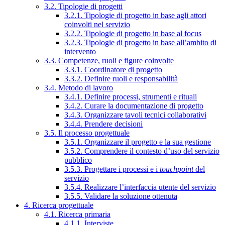
3.2. Tipologie di progetti
3.2.1. Tipologie di progetto in base agli attori
coinvolti nel servizio
3.2.2. Tipologie di progetto in base al focus
3.2.3. Tipologie di progetto in base all’ambito di
intervento
3.3. Competenze, ruoli e figure coinvolte
3.3.1. Coordinatore di progetto
3.3.2. Definire ruoli e responsabilità
3.4. Metodo di lavoro
3.4.1. Definire processi, strumenti e rituali
3.4.2. Curare la documentazione di progetto
3.4.3. Organizzare tavoli tecnici collaborativi
3.4.4. Prendere decisioni
3.5. Il processo progettuale
3.5.1. Organizzare il progetto e la sua gestione
3.5.2. Comprendere il contesto d’uso del servizio
pubblico
3.5.3. Progettare i processi e i
touchpoint
del
servizio
3.5.4. Realizzare l’interfaccia utente del servizio
3.5.5. Validare la soluzione ottenuta
4. Ricerca progettuale
4.1. Ricerca primaria
4.1.1. Interviste