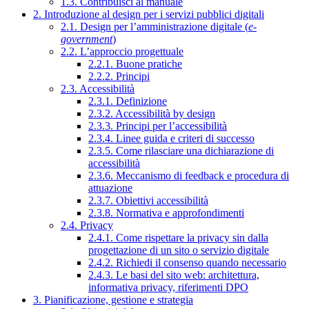
1.3. Contribuisci al manuale
2. Introduzione al design per i servizi pubblici digitali
2.1. Design per l’amministrazione digitale (
e-
government
)
2.2. L’approccio progettuale
2.2.1. Buone pratiche
2.2.2. Principi
2.3. Accessibilità
2.3.1. Definizione
2.3.2. Accessibilità by design
2.3.3. Principi per l’accessibilità
2.3.4. Linee guida e criteri di successo
2.3.5. Come rilasciare una dichiarazione di
accessibilità
2.3.6. Meccanismo di feedback e procedura di
attuazione
2.3.7. Obiettivi accessibilità
2.3.8. Normativa e approfondimenti
2.4. Privacy
2.4.1. Come rispettare la privacy sin dalla
progettazione di un sito o servizio digitale
2.4.2. Richiedi il consenso quando necessario
2.4.3. Le basi del sito web: architettura,
informativa privacy, riferimenti DPO
3. Pianificazione, gestione e strategia