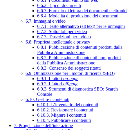
6.6.1. I documenti vanno sul web
6.6.2. Tipi di documenti
6.6.3. Formato di lettura dei documenti elettronici
6.6.4. Modalità di produzione dei documenti
6.7. Immagini e video
6.7.1. Testo alternativo (alt text) per le immagini
6.7.2. Sottotitoli per i video
6.7.3. Trascrizioni per i video
6.8. Proprietà intellettuale e privacy
6.8.1. Pubblicazione di contenuti prodotti dalla
Pubblica Amministrazione
6.8.2. Pubblicazione di contenuti non prodotti
dalla Pubblica Amministrazione
6.8.3. Consenso dei soggetti ritratti
6.9. Ottimizzazione per i motori di ricerca (SEO)
6.9.1. I fattori
on-page
6.9.2. I fattori
off-page
6.9.3. Strumenti di diagnostica SEO: Search
Console
6.10. Gestire i contenuti
6.10.1. L’inventario dei contenuti
6.10.2. Revisionare i contenuti
6.10.3. Migrare i contenuti
6.10.4. Pubblicare i contenuti
7. Progettazione dell’interazione