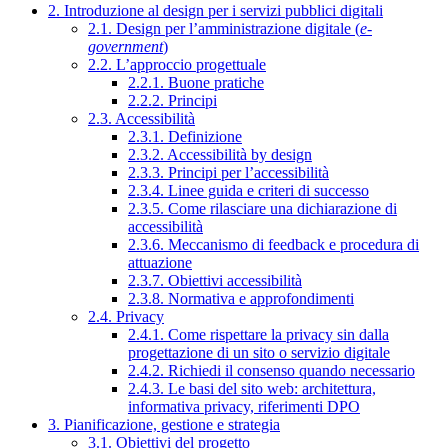
2. Introduzione al design per i servizi pubblici digitali
2.1. Design per l’amministrazione digitale (
e-
government
)
2.2. L’approccio progettuale
2.2.1. Buone pratiche
2.2.2. Principi
2.3. Accessibilità
2.3.1. Definizione
2.3.2. Accessibilità by design
2.3.3. Principi per l’accessibilità
2.3.4. Linee guida e criteri di successo
2.3.5. Come rilasciare una dichiarazione di
accessibilità
2.3.6. Meccanismo di feedback e procedura di
attuazione
2.3.7. Obiettivi accessibilità
2.3.8. Normativa e approfondimenti
2.4. Privacy
2.4.1. Come rispettare la privacy sin dalla
progettazione di un sito o servizio digitale
2.4.2. Richiedi il consenso quando necessario
2.4.3. Le basi del sito web: architettura,
informativa privacy, riferimenti DPO
3. Pianificazione, gestione e strategia
3.1. Obiettivi del progetto