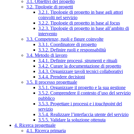
3.1. Obiettivi del progetto
3.2. Tipologie di progetti
3.2.1. Tipologie di progetto in base agli attori
coinvolti nel servizio
3.2.2. Tipologie di progetto in base al focus
3.2.3. Tipologie di progetto in base all’ambito di
intervento
3.3. Competenze, ruoli e figure coinvolte
3.3.1. Coordinatore di progetto
3.3.2. Definire ruoli e responsabilità
3.4. Metodo di lavoro
3.4.1. Definire processi, strumenti e rituali
3.4.2. Curare la documentazione di progetto
3.4.3. Organizzare tavoli tecnici collaborativi
3.4.4. Prendere decisioni
3.5. Il processo progettuale
3.5.1. Organizzare il progetto e la sua gestione
3.5.2. Comprendere il contesto d’uso del servizio
pubblico
3.5.3. Progettare i processi e i
touchpoint
del
servizio
3.5.4. Realizzare l’interfaccia utente del servizio
3.5.5. Validare la soluzione ottenuta
4. Ricerca progettuale
4.1. Ricerca primaria