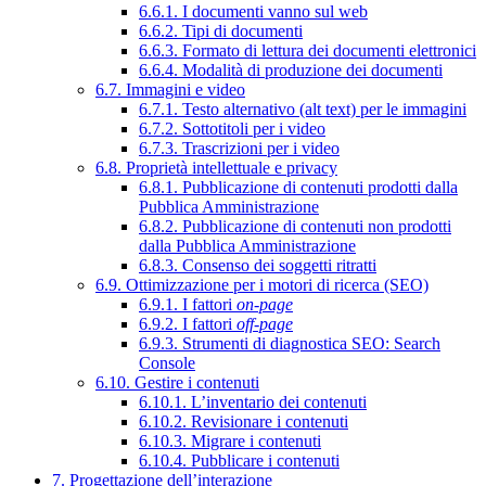
6.6.1. I documenti vanno sul web
6.6.2. Tipi di documenti
6.6.3. Formato di lettura dei documenti elettronici
6.6.4. Modalità di produzione dei documenti
6.7. Immagini e video
6.7.1. Testo alternativo (alt text) per le immagini
6.7.2. Sottotitoli per i video
6.7.3. Trascrizioni per i video
6.8. Proprietà intellettuale e privacy
6.8.1. Pubblicazione di contenuti prodotti dalla
Pubblica Amministrazione
6.8.2. Pubblicazione di contenuti non prodotti
dalla Pubblica Amministrazione
6.8.3. Consenso dei soggetti ritratti
6.9. Ottimizzazione per i motori di ricerca (SEO)
6.9.1. I fattori
on-page
6.9.2. I fattori
off-page
6.9.3. Strumenti di diagnostica SEO: Search
Console
6.10. Gestire i contenuti
6.10.1. L’inventario dei contenuti
6.10.2. Revisionare i contenuti
6.10.3. Migrare i contenuti
6.10.4. Pubblicare i contenuti
7. Progettazione dell’interazione