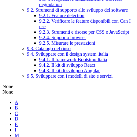
degradation
9.2. Strumenti di supporto allo sviluppo del software
9.2.1. Feature detection
9.2.2. Verificare le feature disponibili con Can I
use
9.2.3. Strumenti e risorse per CSS e JavaScript
9.2.4. Supporto browser
9.2.5. Misurare le prestazioni
9.3. Catalogo del riuso
9.4. Sviluppare con il design system .italia
9.4.1. Il framework Bootstrap Italia
9.4.2. Il kit di sviluppo React
9.4.3. Il kit di sviluppo Angular
9.5. Sviluppare con i modelli di sito e servizi
None
None
A
B
C
D
E
I
M