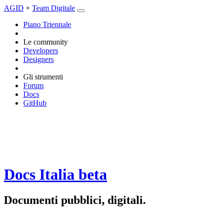
AGID
+
Team Digitale
Piano Triennale
Le community
Developers
Designers
Gli strumenti
Forum
Docs
GitHub
Docs Italia
beta
Documenti pubblici, digitali.