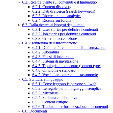
6.2. Ricerca utente sui contenuti e il linguaggio
6.2.1. Content discovery
6.2.2. Dati di ricerca (search keywords)
6.2.3. Ricerca tramite analytics
6.2.4. Ricerca sui forum
6.3. Dalla ricerca ai bisogni degli utenti
6.3.1. User stories per definire i contenuti
6.3.2. Job stories per definire i contenuti
6.3.3. Criteri di accettazione
6.4. Architettura dell’informazione
6.4.1. Definire l’architettura dell’informazione
6.4.2. Alberatura
6.4.3. Flussi di interazione
6.4.4. Sistemi di navigazione
6.4.5. Tipologie di contenuto (content type)
6.4.6. Ontologie e standard
6.4.7. Vocabolari controllati e tassonomie
6.5. Scrittura e linguaggio
6.5.1. Come leggono le persone sul web
6.5.2. Le regole per un linguaggio semplice
6.5.3. Microtesti
6.5.4. Scrittura collaborativa
6.5.5. Content critique
6.5.6. Traduzione e localizzazione dei contenuti
6.6. Documenti