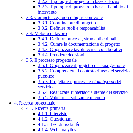
3.2.2. Tipologie di progetto in base al focus
3.2.3. Tipologie di progetto in base all’ambito di
intervento
3.3. Competenze, ruoli e figure coinvolte
3.3.1. Coordinatore di progetto
3.3.2. Definire ruoli e responsabilità
3.4. Metodo di lavoro
3.4.1. Definire processi, strumenti e rituali
3.4.2. Curare la documentazione di progetto
3.4.3. Organizzare tavoli tecnici collaborativi
3.4.4. Prendere decisioni
3.5. Il processo progettuale
3.5.1. Organizzare il progetto e la sua gestione
3.5.2. Comprendere il contesto d’uso del servizio
pubblico
3.5.3. Progettare i processi e i
touchpoint
del
servizio
3.5.4. Realizzare l’interfaccia utente del servizio
3.5.5. Validare la soluzione ottenuta
4. Ricerca progettuale
4.1. Ricerca primaria
4.1.1. Interviste
4.1.2. Questionari
4.1.3. Test di usabilità
4.1.4. Web analytics