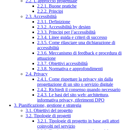
2.2. L’approccio progettuale
2.2.1. Buone pratiche
2.2.2. Principi
2.3. Accessibilità
2.3.1. Definizione
2.3.2. Accessibilità by design
2.3.3. Principi per l’accessibilità
2.3.4. Linee guida e criteri di successo
2.3.5. Come rilasciare una dichiarazione di
accessibilità
2.3.6. Meccanismo di feedback e procedura di
attuazione
2.3.7. Obiettivi accessibilità
2.3.8. Normativa e approfondimenti
2.4. Privacy
2.4.1. Come rispettare la privacy sin dalla
progettazione di un sito o servizio digitale
2.4.2. Richiedi il consenso quando necessario
2.4.3. Le basi del sito web: architettura,
informativa privacy, riferimenti DPO
3. Pianificazione, gestione e strategia
3.1. Obiettivi del progetto
3.2. Tipologie di progetti
3.2.1. Tipologie di progetto in base agli attori
coinvolti nel servizio