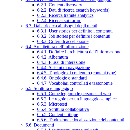
6.2.1. Content discovery
6.2.2. Dati di ricerca (search keywords)
6.2.3. Ricerca tramite analytics
6.2.4. Ricerca sui forum
6.3. Dalla ricerca ai bisogni degli utenti
6.3.1. User stories per definire i contenuti
6.3.2. Job stories per definire i contenuti
6.3.3. Criteri di accettazione
6.4. Architettura dell’informazione
6.4.1. Definire l’architettura dell’informazione
6.4.2. Alberatura
6.4.3. Flussi di interazione
6.4.4. Sistemi di navigazione
6.4.5. Tipologie di contenuto (content type)
6.4.6. Ontologie e standard
6.4.7. Vocabolari controllati e tassonomie
6.5. Scrittura e linguaggio
6.5.1. Come leggono le persone sul web
6.5.2. Le regole per un linguaggio semplice
6.5.3. Microtesti
6.5.4. Scrittura collaborativa
6.5.5. Content critique
6.5.6. Traduzione e localizzazione dei contenuti
6.6. Documenti