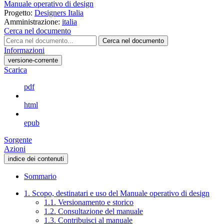
Manuale operativo di design
Progetto:
Designers Italia
Amministrazione:
italia
Cerca nel documento
Cerca nel documento
Informazioni
versione-corrente
Scarica
pdf
html
epub
Sorgente
Azioni
indice dei contenuti
Sommario
1. Scopo, destinatari e uso del Manuale operativo di design
1.1. Versionamento e storico
1.2. Consultazione del manuale
1.3. Contribuisci al manuale