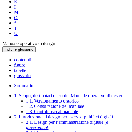
E
I
M
O
S
T
U
Manuale operativo di design
indici e glossario
contenuti
figure
tabelle
glossario
Sommario
1. Scopo, destinatari e uso del Manuale operativo di design
1.1. Versionamento e storico
1.2. Consultazione del manuale
1.3. Contribuisci al manuale
2. Introduzione al design per i servizi pubblici digitali
2.1. Design per l’amministrazione digitale (
e-
government
)