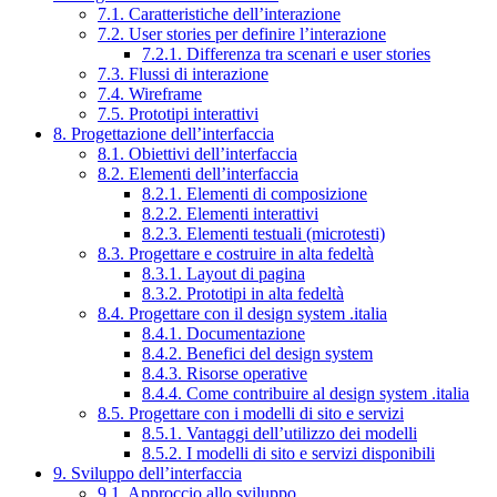
7.1. Caratteristiche dell’interazione
7.2. User stories per definire l’interazione
7.2.1. Differenza tra scenari e user stories
7.3. Flussi di interazione
7.4. Wireframe
7.5. Prototipi interattivi
8. Progettazione dell’interfaccia
8.1. Obiettivi dell’interfaccia
8.2. Elementi dell’interfaccia
8.2.1. Elementi di composizione
8.2.2. Elementi interattivi
8.2.3. Elementi testuali (microtesti)
8.3. Progettare e costruire in alta fedeltà
8.3.1. Layout di pagina
8.3.2. Prototipi in alta fedeltà
8.4. Progettare con il design system .italia
8.4.1. Documentazione
8.4.2. Benefici del design system
8.4.3. Risorse operative
8.4.4. Come contribuire al design system .italia
8.5. Progettare con i modelli di sito e servizi
8.5.1. Vantaggi dell’utilizzo dei modelli
8.5.2. I modelli di sito e servizi disponibili
9. Sviluppo dell’interfaccia
9.1. Approccio allo sviluppo