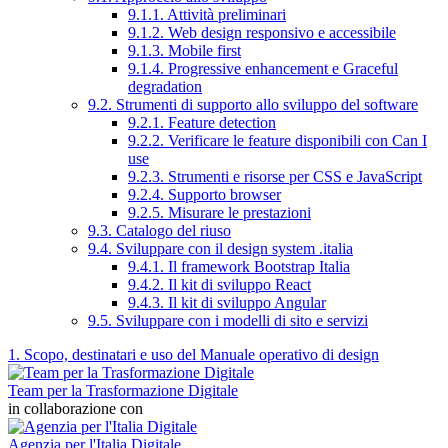
9.1.1. Attività preliminari
9.1.2. Web design responsivo e accessibile
9.1.3. Mobile first
9.1.4. Progressive enhancement e Graceful
degradation
9.2. Strumenti di supporto allo sviluppo del software
9.2.1. Feature detection
9.2.2. Verificare le feature disponibili con Can I
use
9.2.3. Strumenti e risorse per CSS e JavaScript
9.2.4. Supporto browser
9.2.5. Misurare le prestazioni
9.3. Catalogo del riuso
9.4. Sviluppare con il design system .italia
9.4.1. Il framework Bootstrap Italia
9.4.2. Il kit di sviluppo React
9.4.3. Il kit di sviluppo Angular
9.5. Sviluppare con i modelli di sito e servizi
1. Scopo, destinatari e uso del Manuale operativo di design
Team per la Trasformazione Digitale
in collaborazione con
Agenzia per l'Italia Digitale