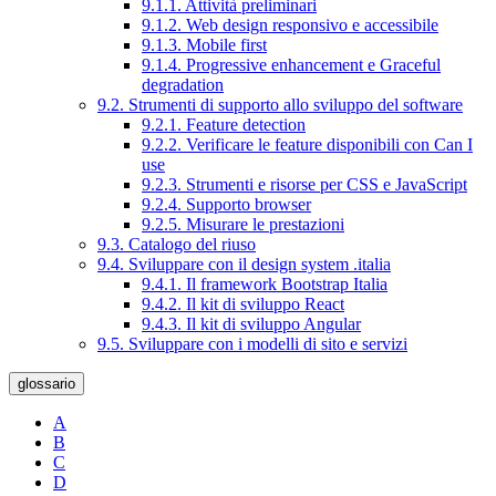
9.1.1. Attività preliminari
9.1.2. Web design responsivo e accessibile
9.1.3. Mobile first
9.1.4. Progressive enhancement e Graceful
degradation
9.2. Strumenti di supporto allo sviluppo del software
9.2.1. Feature detection
9.2.2. Verificare le feature disponibili con Can I
use
9.2.3. Strumenti e risorse per CSS e JavaScript
9.2.4. Supporto browser
9.2.5. Misurare le prestazioni
9.3. Catalogo del riuso
9.4. Sviluppare con il design system .italia
9.4.1. Il framework Bootstrap Italia
9.4.2. Il kit di sviluppo React
9.4.3. Il kit di sviluppo Angular
9.5. Sviluppare con i modelli di sito e servizi
glossario
A
B
C
D