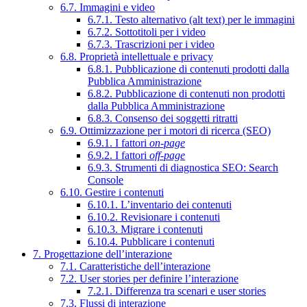
6.7. Immagini e video
6.7.1. Testo alternativo (alt text) per le immagini
6.7.2. Sottotitoli per i video
6.7.3. Trascrizioni per i video
6.8. Proprietà intellettuale e privacy
6.8.1. Pubblicazione di contenuti prodotti dalla
Pubblica Amministrazione
6.8.2. Pubblicazione di contenuti non prodotti
dalla Pubblica Amministrazione
6.8.3. Consenso dei soggetti ritratti
6.9. Ottimizzazione per i motori di ricerca (SEO)
6.9.1. I fattori
on-page
6.9.2. I fattori
off-page
6.9.3. Strumenti di diagnostica SEO: Search
Console
6.10. Gestire i contenuti
6.10.1. L’inventario dei contenuti
6.10.2. Revisionare i contenuti
6.10.3. Migrare i contenuti
6.10.4. Pubblicare i contenuti
7. Progettazione dell’interazione
7.1. Caratteristiche dell’interazione
7.2. User stories per definire l’interazione
7.2.1. Differenza tra scenari e user stories
7.3. Flussi di interazione