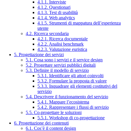
4.1.1. Interviste
4.1.2. Questionari
4.1.3. Test di usabilità
4.1.4. Web analytics
4.1.5. Strumenti di mappatura dell’esperienza
utente
4.2. Ricerca secondaria
4.2.1. Ricerca documentale
4.2.2. Analisi benchmark
4.2.3. Valutazione euristica
5. Progettazione dei servizi
5.1. Cosa sono i servizi e il service design
5.2. Progettare servizi pubblici digitali
5.3. Definire il modello di servizio
5.3.1. Identificare gli attori coinvolti
5.3.2. Formulare la proposta di valore
5.3.3. Inquadrare gli elementi costitutivi del
servizio
5.4. Descrivere il funzionamento del servizio
5.4.1. Mappare l’ecosistema
5.4.2. Rappresentare i flussi di servizio
5.5. Co-progettare le soluzioni
5.5.1. Workshop di co-progettazione
6. Progettazione dei contenuti
6.1. Cos’è il content design