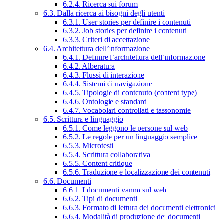
6.2.4. Ricerca sui forum
6.3. Dalla ricerca ai bisogni degli utenti
6.3.1. User stories per definire i contenuti
6.3.2. Job stories per definire i contenuti
6.3.3. Criteri di accettazione
6.4. Architettura dell’informazione
6.4.1. Definire l’architettura dell’informazione
6.4.2. Alberatura
6.4.3. Flussi di interazione
6.4.4. Sistemi di navigazione
6.4.5. Tipologie di contenuto (content type)
6.4.6. Ontologie e standard
6.4.7. Vocabolari controllati e tassonomie
6.5. Scrittura e linguaggio
6.5.1. Come leggono le persone sul web
6.5.2. Le regole per un linguaggio semplice
6.5.3. Microtesti
6.5.4. Scrittura collaborativa
6.5.5. Content critique
6.5.6. Traduzione e localizzazione dei contenuti
6.6. Documenti
6.6.1. I documenti vanno sul web
6.6.2. Tipi di documenti
6.6.3. Formato di lettura dei documenti elettronici
6.6.4. Modalità di produzione dei documenti