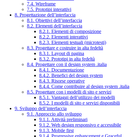
7.4. Wireframe
7.5. Prototipi interattivi
8. Progettazione dell’interfaccia
8.1. Obiettivi dell’interfaccia
8.2. Elementi dell’interfaccia
8.2.1. Elementi di composizione
8.2.2. Elementi interattivi
8.2.3. Elementi testuali (microtesti)
8.3. Progettare e costruire in alta fedeltà
8.3.1. Layout di pagina
8.3.2. Prototipi in alta fedeltà
8.4. Progettare con il design system .italia
8.4.1. Documentazione
8.4.2. Benefici del design system
8.4.3. Risorse operative
8.4.4. Come contribuire al design system .italia
8.5. Progettare con i modelli di sito e servizi
8.5.1. Vantaggi dell’utilizzo dei modelli
8.5.2. I modelli di sito e servizi disponibili
9. Sviluppo dell’interfaccia
9.1. Approccio allo sviluppo
9.1.1. Attività preliminari
9.1.2. Web design responsivo e accessibile
9.1.3. Mobile first
9.1.4. Progressive enhancement e Graceful