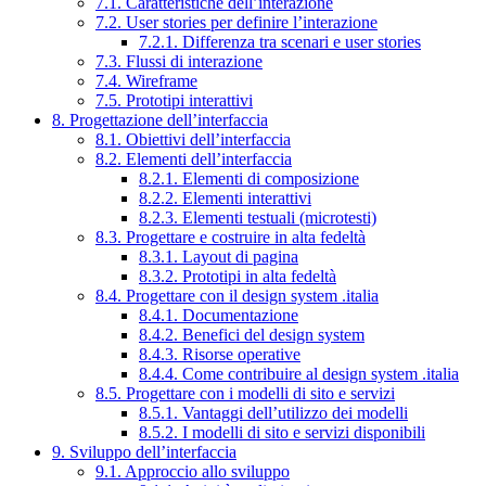
7.1. Caratteristiche dell’interazione
7.2. User stories per definire l’interazione
7.2.1. Differenza tra scenari e user stories
7.3. Flussi di interazione
7.4. Wireframe
7.5. Prototipi interattivi
8. Progettazione dell’interfaccia
8.1. Obiettivi dell’interfaccia
8.2. Elementi dell’interfaccia
8.2.1. Elementi di composizione
8.2.2. Elementi interattivi
8.2.3. Elementi testuali (microtesti)
8.3. Progettare e costruire in alta fedeltà
8.3.1. Layout di pagina
8.3.2. Prototipi in alta fedeltà
8.4. Progettare con il design system .italia
8.4.1. Documentazione
8.4.2. Benefici del design system
8.4.3. Risorse operative
8.4.4. Come contribuire al design system .italia
8.5. Progettare con i modelli di sito e servizi
8.5.1. Vantaggi dell’utilizzo dei modelli
8.5.2. I modelli di sito e servizi disponibili
9. Sviluppo dell’interfaccia
9.1. Approccio allo sviluppo