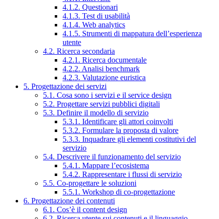
4.1.2. Questionari
4.1.3. Test di usabilità
4.1.4. Web analytics
4.1.5. Strumenti di mappatura dell’esperienza
utente
4.2. Ricerca secondaria
4.2.1. Ricerca documentale
4.2.2. Analisi benchmark
4.2.3. Valutazione euristica
5. Progettazione dei servizi
5.1. Cosa sono i servizi e il service design
5.2. Progettare servizi pubblici digitali
5.3. Definire il modello di servizio
5.3.1. Identificare gli attori coinvolti
5.3.2. Formulare la proposta di valore
5.3.3. Inquadrare gli elementi costitutivi del
servizio
5.4. Descrivere il funzionamento del servizio
5.4.1. Mappare l’ecosistema
5.4.2. Rappresentare i flussi di servizio
5.5. Co-progettare le soluzioni
5.5.1. Workshop di co-progettazione
6. Progettazione dei contenuti
6.1. Cos’è il content design
6.2. Ricerca utente sui contenuti e il linguaggio