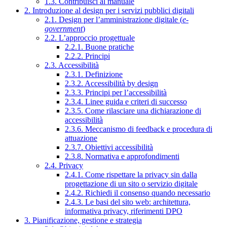
1.3. Contribuisci al manuale
2. Introduzione al design per i servizi pubblici digitali
2.1. Design per l’amministrazione digitale (
e-
government
)
2.2. L’approccio progettuale
2.2.1. Buone pratiche
2.2.2. Principi
2.3. Accessibilità
2.3.1. Definizione
2.3.2. Accessibilità by design
2.3.3. Principi per l’accessibilità
2.3.4. Linee guida e criteri di successo
2.3.5. Come rilasciare una dichiarazione di
accessibilità
2.3.6. Meccanismo di feedback e procedura di
attuazione
2.3.7. Obiettivi accessibilità
2.3.8. Normativa e approfondimenti
2.4. Privacy
2.4.1. Come rispettare la privacy sin dalla
progettazione di un sito o servizio digitale
2.4.2. Richiedi il consenso quando necessario
2.4.3. Le basi del sito web: architettura,
informativa privacy, riferimenti DPO
3. Pianificazione, gestione e strategia