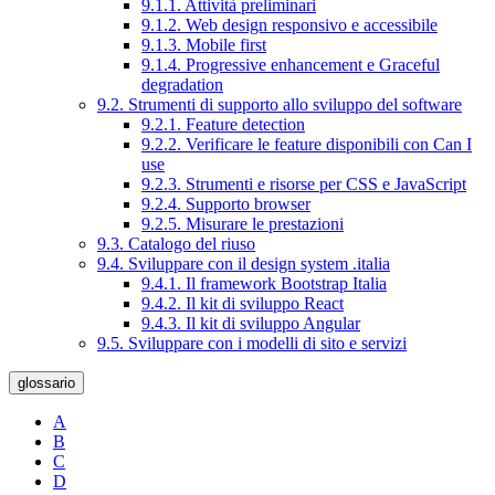
9.1.1. Attività preliminari
9.1.2. Web design responsivo e accessibile
9.1.3. Mobile first
9.1.4. Progressive enhancement e Graceful
degradation
9.2. Strumenti di supporto allo sviluppo del software
9.2.1. Feature detection
9.2.2. Verificare le feature disponibili con Can I
use
9.2.3. Strumenti e risorse per CSS e JavaScript
9.2.4. Supporto browser
9.2.5. Misurare le prestazioni
9.3. Catalogo del riuso
9.4. Sviluppare con il design system .italia
9.4.1. Il framework Bootstrap Italia
9.4.2. Il kit di sviluppo React
9.4.3. Il kit di sviluppo Angular
9.5. Sviluppare con i modelli di sito e servizi
glossario
A
B
C
D