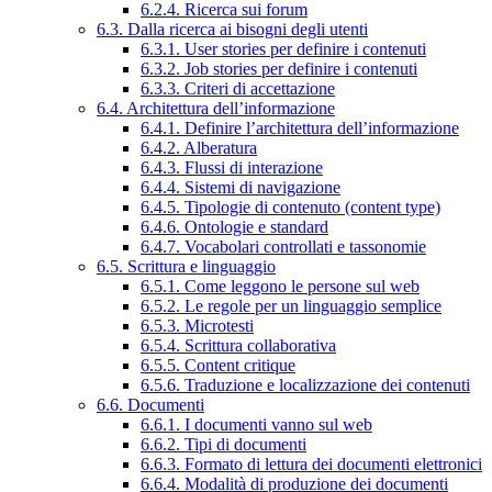
6.2.4. Ricerca sui forum
6.3. Dalla ricerca ai bisogni degli utenti
6.3.1. User stories per definire i contenuti
6.3.2. Job stories per definire i contenuti
6.3.3. Criteri di accettazione
6.4. Architettura dell’informazione
6.4.1. Definire l’architettura dell’informazione
6.4.2. Alberatura
6.4.3. Flussi di interazione
6.4.4. Sistemi di navigazione
6.4.5. Tipologie di contenuto (content type)
6.4.6. Ontologie e standard
6.4.7. Vocabolari controllati e tassonomie
6.5. Scrittura e linguaggio
6.5.1. Come leggono le persone sul web
6.5.2. Le regole per un linguaggio semplice
6.5.3. Microtesti
6.5.4. Scrittura collaborativa
6.5.5. Content critique
6.5.6. Traduzione e localizzazione dei contenuti
6.6. Documenti
6.6.1. I documenti vanno sul web
6.6.2. Tipi di documenti
6.6.3. Formato di lettura dei documenti elettronici
6.6.4. Modalità di produzione dei documenti