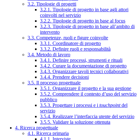
3.2. Tipologie di progetti
3.2.1. Tipologie di progetto in base agli attori
coinvolti nel servizio
3.2.2. Tipologie di progetto in base al focus
3.2.3. Tipologie di progetto in base all’ambito di
intervento
3.3. Competenze, ruoli e figure coinvolte
3.3.1. Coordinatore di progetto
3.3.2. Definire ruoli e responsabilità
3.4. Metodo di lavoro
3.4.1. Definire processi, strumenti e rituali
3.4.2. Curare la documentazione di progetto
3.4.3. Organizzare tavoli tecnici collaborativi
3.4.4. Prendere decisioni
3.5. Il processo progettuale
3.5.1. Organizzare il progetto e la sua gestione
3.5.2. Comprendere il contesto d’uso del servizio
pubblico
3.5.3. Progettare i processi e i
touchpoint
del
servizio
3.5.4. Realizzare l’interfaccia utente del servizio
3.5.5. Validare la soluzione ottenuta
4. Ricerca progettuale
4.1. Ricerca primaria
4.1.1. Interviste