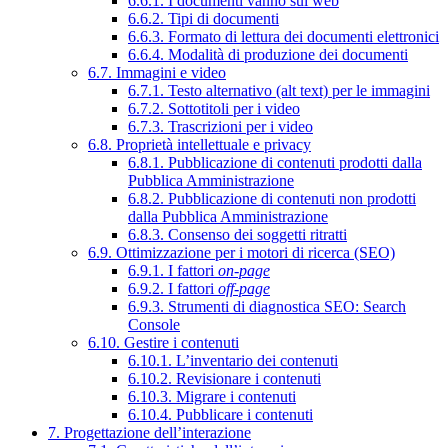
6.6.1. I documenti vanno sul web
6.6.2. Tipi di documenti
6.6.3. Formato di lettura dei documenti elettronici
6.6.4. Modalità di produzione dei documenti
6.7. Immagini e video
6.7.1. Testo alternativo (alt text) per le immagini
6.7.2. Sottotitoli per i video
6.7.3. Trascrizioni per i video
6.8. Proprietà intellettuale e privacy
6.8.1. Pubblicazione di contenuti prodotti dalla
Pubblica Amministrazione
6.8.2. Pubblicazione di contenuti non prodotti
dalla Pubblica Amministrazione
6.8.3. Consenso dei soggetti ritratti
6.9. Ottimizzazione per i motori di ricerca (SEO)
6.9.1. I fattori
on-page
6.9.2. I fattori
off-page
6.9.3. Strumenti di diagnostica SEO: Search
Console
6.10. Gestire i contenuti
6.10.1. L’inventario dei contenuti
6.10.2. Revisionare i contenuti
6.10.3. Migrare i contenuti
6.10.4. Pubblicare i contenuti
7. Progettazione dell’interazione