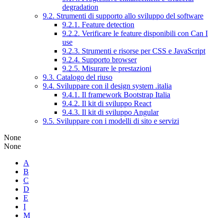
degradation
9.2. Strumenti di supporto allo sviluppo del software
9.2.1. Feature detection
9.2.2. Verificare le feature disponibili con Can I
use
9.2.3. Strumenti e risorse per CSS e JavaScript
9.2.4. Supporto browser
9.2.5. Misurare le prestazioni
9.3. Catalogo del riuso
9.4. Sviluppare con il design system .italia
9.4.1. Il framework Bootstrap Italia
9.4.2. Il kit di sviluppo React
9.4.3. Il kit di sviluppo Angular
9.5. Sviluppare con i modelli di sito e servizi
None
None
A
B
C
D
E
I
M