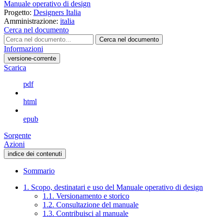
Manuale operativo di design
Progetto:
Designers Italia
Amministrazione:
italia
Cerca nel documento
Cerca nel documento
Informazioni
versione-corrente
Scarica
pdf
html
epub
Sorgente
Azioni
indice dei contenuti
Sommario
1. Scopo, destinatari e uso del Manuale operativo di design
1.1. Versionamento e storico
1.2. Consultazione del manuale
1.3. Contribuisci al manuale