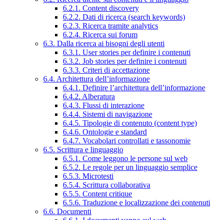
6.2.1. Content discovery
6.2.2. Dati di ricerca (search keywords)
6.2.3. Ricerca tramite analytics
6.2.4. Ricerca sui forum
6.3. Dalla ricerca ai bisogni degli utenti
6.3.1. User stories per definire i contenuti
6.3.2. Job stories per definire i contenuti
6.3.3. Criteri di accettazione
6.4. Architettura dell’informazione
6.4.1. Definire l’architettura dell’informazione
6.4.2. Alberatura
6.4.3. Flussi di interazione
6.4.4. Sistemi di navigazione
6.4.5. Tipologie di contenuto (content type)
6.4.6. Ontologie e standard
6.4.7. Vocabolari controllati e tassonomie
6.5. Scrittura e linguaggio
6.5.1. Come leggono le persone sul web
6.5.2. Le regole per un linguaggio semplice
6.5.3. Microtesti
6.5.4. Scrittura collaborativa
6.5.5. Content critique
6.5.6. Traduzione e localizzazione dei contenuti
6.6. Documenti