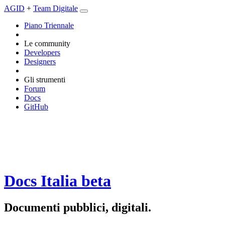
AGID
+
Team Digitale
Piano Triennale
Le community
Developers
Designers
Gli strumenti
Forum
Docs
GitHub
Docs Italia
beta
Documenti pubblici, digitali.