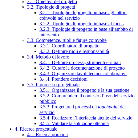
3.1. Obiettivi del progetto
3.2. Tipologie di progetti
3.2.1. Tipologie di progetto in base agli attori
coinvolti nel servizio
3.2.2. Tipologie di progetto in base al focus
3.2.3. Tipologie di progetto in base all’ambito di
intervento
3.3. Competenze, ruoli e figure coinvolte
3.3.1. Coordinatore di progetto
3.3.2. Definire ruoli e responsabilità
3.4. Metodo di lavoro
3.4.1. Definire processi, strumenti e rituali
3.4.2. Curare la documentazione di progetto
3.4.3. Organizzare tavoli tecnici collaborativi
3.4.4. Prendere decisioni
3.5. Il processo progettuale
3.5.1. Organizzare il progetto e la sua gestione
3.5.2. Comprendere il contesto d’uso del servizio
pubblico
3.5.3. Progettare i processi e i
touchpoint
del
servizio
3.5.4. Realizzare l’interfaccia utente del servizio
3.5.5. Validare la soluzione ottenuta
4. Ricerca progettuale
4.1. Ricerca primaria