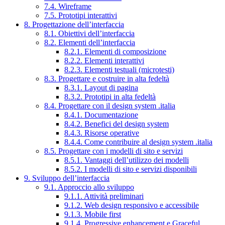
7.4. Wireframe
7.5. Prototipi interattivi
8. Progettazione dell’interfaccia
8.1. Obiettivi dell’interfaccia
8.2. Elementi dell’interfaccia
8.2.1. Elementi di composizione
8.2.2. Elementi interattivi
8.2.3. Elementi testuali (microtesti)
8.3. Progettare e costruire in alta fedeltà
8.3.1. Layout di pagina
8.3.2. Prototipi in alta fedeltà
8.4. Progettare con il design system .italia
8.4.1. Documentazione
8.4.2. Benefici del design system
8.4.3. Risorse operative
8.4.4. Come contribuire al design system .italia
8.5. Progettare con i modelli di sito e servizi
8.5.1. Vantaggi dell’utilizzo dei modelli
8.5.2. I modelli di sito e servizi disponibili
9. Sviluppo dell’interfaccia
9.1. Approccio allo sviluppo
9.1.1. Attività preliminari
9.1.2. Web design responsivo e accessibile
9.1.3. Mobile first
9.1.4. Progressive enhancement e Graceful