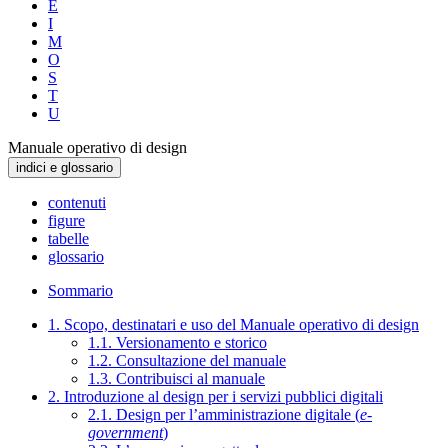
E
I
M
O
S
T
U
Manuale operativo di design
indici e glossario
contenuti
figure
tabelle
glossario
Sommario
1. Scopo, destinatari e uso del Manuale operativo di design
1.1. Versionamento e storico
1.2. Consultazione del manuale
1.3. Contribuisci al manuale
2. Introduzione al design per i servizi pubblici digitali
2.1. Design per l’amministrazione digitale (
e-
government
)