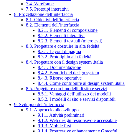
7.4. Wireframe
7.5. Prototipi interattivi
8. Progettazione dell’interfaccia
8.1. Obiettivi dell’interfaccia
8.2. Elementi dell’interfaccia
8.2.1. Elementi di composizione
8.2.2. Elementi interattivi
8.2.3. Elementi testuali (microtesti)
8.3. Progettare e costruire in alta fedeltà
8.3.1. Layout di pagina
8.3.2. Prototipi in alta fedeltà
8.4. Progettare con il design system .italia
8.4.1. Documentazione
8.4.2. Benefici del design system
8.4.3. Risorse operative
8.4.4. Come contribuire al design system .italia
8.5. Progettare con i modelli di sito e servizi
8.5.1. Vantaggi dell’utilizzo dei modelli
8.5.2. I modelli di sito e servizi disponibili
9. Sviluppo dell’interfaccia
9.1. Approccio allo sviluppo
9.1.1. Attività preliminari
9.1.2. Web design responsivo e accessibile
9.1.3. Mobile first
9.1.4. Progressive enhancement e Graceful