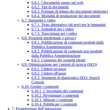
6.6.1. I documenti vanno sul web
6.6.2. Tipi di documenti
6.6.3. Formato di lettura dei documenti elettronici
6.6.4. Modalità di produzione dei documenti
6.7. Immagini e video
6.7.1. Testo alternativo (alt text) per le immagini
6.7.2. Sottotitoli per i video
6.7.3. Trascrizioni per i video
6.8. Proprietà intellettuale e privacy
6.8.1. Pubblicazione di contenuti prodotti dalla
Pubblica Amministrazione
6.8.2. Pubblicazione di contenuti non prodotti
dalla Pubblica Amministrazione
6.8.3. Consenso dei soggetti ritratti
6.9. Ottimizzazione per i motori di ricerca (SEO)
6.9.1. I fattori
on-page
6.9.2. I fattori
off-page
6.9.3. Strumenti di diagnostica SEO: Search
Console
6.10. Gestire i contenuti
6.10.1. L’inventario dei contenuti
6.10.2. Revisionare i contenuti
6.10.3. Migrare i contenuti
6.10.4. Pubblicare i contenuti
7. Progettazione dell’interazione