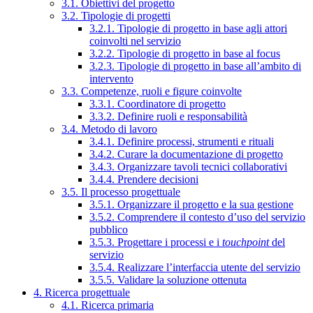
3.1. Obiettivi del progetto
3.2. Tipologie di progetti
3.2.1. Tipologie di progetto in base agli attori
coinvolti nel servizio
3.2.2. Tipologie di progetto in base al focus
3.2.3. Tipologie di progetto in base all’ambito di
intervento
3.3. Competenze, ruoli e figure coinvolte
3.3.1. Coordinatore di progetto
3.3.2. Definire ruoli e responsabilità
3.4. Metodo di lavoro
3.4.1. Definire processi, strumenti e rituali
3.4.2. Curare la documentazione di progetto
3.4.3. Organizzare tavoli tecnici collaborativi
3.4.4. Prendere decisioni
3.5. Il processo progettuale
3.5.1. Organizzare il progetto e la sua gestione
3.5.2. Comprendere il contesto d’uso del servizio
pubblico
3.5.3. Progettare i processi e i
touchpoint
del
servizio
3.5.4. Realizzare l’interfaccia utente del servizio
3.5.5. Validare la soluzione ottenuta
4. Ricerca progettuale
4.1. Ricerca primaria