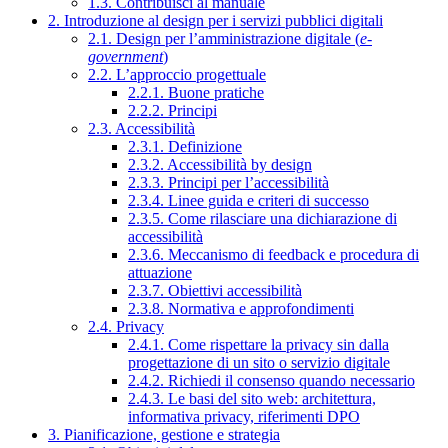
1.3. Contribuisci al manuale
2. Introduzione al design per i servizi pubblici digitali
2.1. Design per l’amministrazione digitale (
e-
government
)
2.2. L’approccio progettuale
2.2.1. Buone pratiche
2.2.2. Principi
2.3. Accessibilità
2.3.1. Definizione
2.3.2. Accessibilità by design
2.3.3. Principi per l’accessibilità
2.3.4. Linee guida e criteri di successo
2.3.5. Come rilasciare una dichiarazione di
accessibilità
2.3.6. Meccanismo di feedback e procedura di
attuazione
2.3.7. Obiettivi accessibilità
2.3.8. Normativa e approfondimenti
2.4. Privacy
2.4.1. Come rispettare la privacy sin dalla
progettazione di un sito o servizio digitale
2.4.2. Richiedi il consenso quando necessario
2.4.3. Le basi del sito web: architettura,
informativa privacy, riferimenti DPO
3. Pianificazione, gestione e strategia