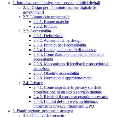
2. Introduzione al design per i servizi pubblici digitali
2.1. Design per l’amministrazione digitale (
e-
government
)
2.2. L’approccio progettuale
2.2.1. Buone pratiche
2.2.2. Principi
2.3. Accessibilità
2.3.1. Definizione
2.3.2. Accessibilità by design
2.3.3. Principi per l’accessibilità
2.3.4. Linee guida e criteri di successo
2.3.5. Come rilasciare una dichiarazione di
accessibilità
2.3.6. Meccanismo di feedback e procedura di
attuazione
2.3.7. Obiettivi accessibilità
2.3.8. Normativa e approfondimenti
2.4. Privacy
2.4.1. Come rispettare la privacy sin dalla
progettazione di un sito o servizio digitale
2.4.2. Richiedi il consenso quando necessario
2.4.3. Le basi del sito web: architettura,
informativa privacy, riferimenti DPO
3. Pianificazione, gestione e strategia
3.1. Obiettivi del progetto