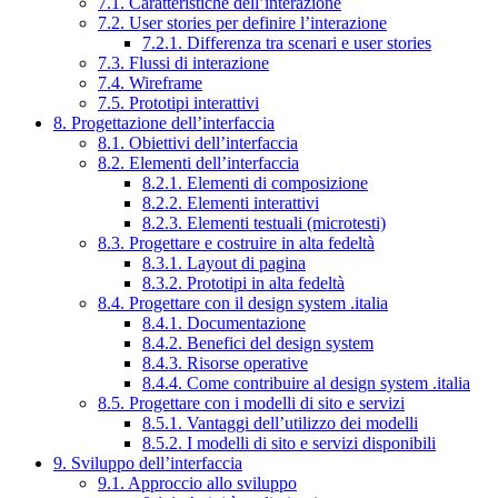
7.1. Caratteristiche dell’interazione
7.2. User stories per definire l’interazione
7.2.1. Differenza tra scenari e user stories
7.3. Flussi di interazione
7.4. Wireframe
7.5. Prototipi interattivi
8. Progettazione dell’interfaccia
8.1. Obiettivi dell’interfaccia
8.2. Elementi dell’interfaccia
8.2.1. Elementi di composizione
8.2.2. Elementi interattivi
8.2.3. Elementi testuali (microtesti)
8.3. Progettare e costruire in alta fedeltà
8.3.1. Layout di pagina
8.3.2. Prototipi in alta fedeltà
8.4. Progettare con il design system .italia
8.4.1. Documentazione
8.4.2. Benefici del design system
8.4.3. Risorse operative
8.4.4. Come contribuire al design system .italia
8.5. Progettare con i modelli di sito e servizi
8.5.1. Vantaggi dell’utilizzo dei modelli
8.5.2. I modelli di sito e servizi disponibili
9. Sviluppo dell’interfaccia
9.1. Approccio allo sviluppo