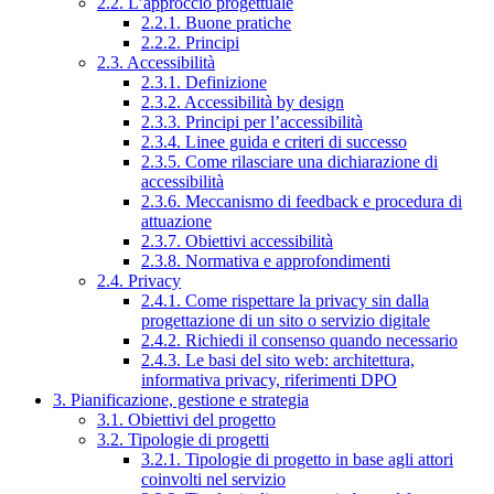
2.2. L’approccio progettuale
2.2.1. Buone pratiche
2.2.2. Principi
2.3. Accessibilità
2.3.1. Definizione
2.3.2. Accessibilità by design
2.3.3. Principi per l’accessibilità
2.3.4. Linee guida e criteri di successo
2.3.5. Come rilasciare una dichiarazione di
accessibilità
2.3.6. Meccanismo di feedback e procedura di
attuazione
2.3.7. Obiettivi accessibilità
2.3.8. Normativa e approfondimenti
2.4. Privacy
2.4.1. Come rispettare la privacy sin dalla
progettazione di un sito o servizio digitale
2.4.2. Richiedi il consenso quando necessario
2.4.3. Le basi del sito web: architettura,
informativa privacy, riferimenti DPO
3. Pianificazione, gestione e strategia
3.1. Obiettivi del progetto
3.2. Tipologie di progetti
3.2.1. Tipologie di progetto in base agli attori
coinvolti nel servizio