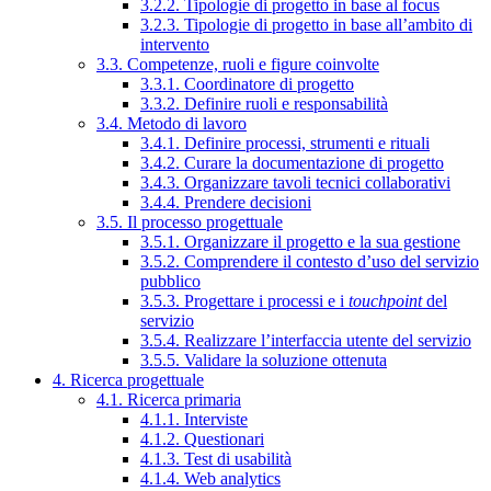
3.2.2. Tipologie di progetto in base al focus
3.2.3. Tipologie di progetto in base all’ambito di
intervento
3.3. Competenze, ruoli e figure coinvolte
3.3.1. Coordinatore di progetto
3.3.2. Definire ruoli e responsabilità
3.4. Metodo di lavoro
3.4.1. Definire processi, strumenti e rituali
3.4.2. Curare la documentazione di progetto
3.4.3. Organizzare tavoli tecnici collaborativi
3.4.4. Prendere decisioni
3.5. Il processo progettuale
3.5.1. Organizzare il progetto e la sua gestione
3.5.2. Comprendere il contesto d’uso del servizio
pubblico
3.5.3. Progettare i processi e i
touchpoint
del
servizio
3.5.4. Realizzare l’interfaccia utente del servizio
3.5.5. Validare la soluzione ottenuta
4. Ricerca progettuale
4.1. Ricerca primaria
4.1.1. Interviste
4.1.2. Questionari
4.1.3. Test di usabilità
4.1.4. Web analytics