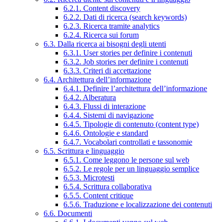
6.2.1. Content discovery
6.2.2. Dati di ricerca (search keywords)
6.2.3. Ricerca tramite analytics
6.2.4. Ricerca sui forum
6.3. Dalla ricerca ai bisogni degli utenti
6.3.1. User stories per definire i contenuti
6.3.2. Job stories per definire i contenuti
6.3.3. Criteri di accettazione
6.4. Architettura dell’informazione
6.4.1. Definire l’architettura dell’informazione
6.4.2. Alberatura
6.4.3. Flussi di interazione
6.4.4. Sistemi di navigazione
6.4.5. Tipologie di contenuto (content type)
6.4.6. Ontologie e standard
6.4.7. Vocabolari controllati e tassonomie
6.5. Scrittura e linguaggio
6.5.1. Come leggono le persone sul web
6.5.2. Le regole per un linguaggio semplice
6.5.3. Microtesti
6.5.4. Scrittura collaborativa
6.5.5. Content critique
6.5.6. Traduzione e localizzazione dei contenuti
6.6. Documenti