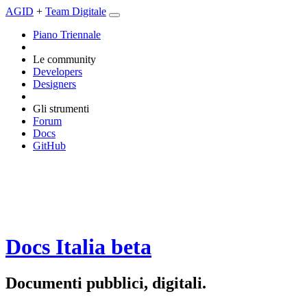
AGID
+
Team Digitale
Piano Triennale
Le community
Developers
Designers
Gli strumenti
Forum
Docs
GitHub
Docs Italia
beta
Documenti pubblici, digitali.