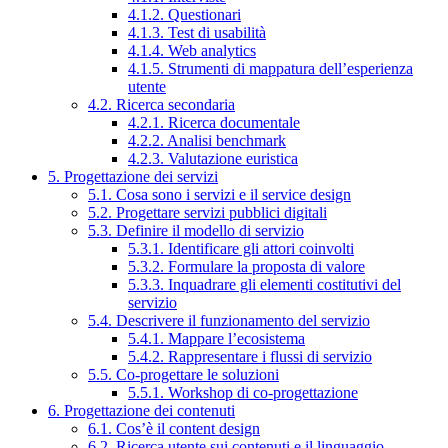
4.1.2. Questionari
4.1.3. Test di usabilità
4.1.4. Web analytics
4.1.5. Strumenti di mappatura dell’esperienza
utente
4.2. Ricerca secondaria
4.2.1. Ricerca documentale
4.2.2. Analisi benchmark
4.2.3. Valutazione euristica
5. Progettazione dei servizi
5.1. Cosa sono i servizi e il service design
5.2. Progettare servizi pubblici digitali
5.3. Definire il modello di servizio
5.3.1. Identificare gli attori coinvolti
5.3.2. Formulare la proposta di valore
5.3.3. Inquadrare gli elementi costitutivi del
servizio
5.4. Descrivere il funzionamento del servizio
5.4.1. Mappare l’ecosistema
5.4.2. Rappresentare i flussi di servizio
5.5. Co-progettare le soluzioni
5.5.1. Workshop di co-progettazione
6. Progettazione dei contenuti
6.1. Cos’è il content design
6.2. Ricerca utente sui contenuti e il linguaggio