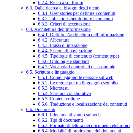
6.2.4. Ricerca sui forum
6.3. Dalla ricerca ai bisogni degli utenti
6.3.1. User stories per definire i contenuti
6.3.2. Job stories per definire i contenuti
6.3.3. Criteri di accettazione
6.4. Architettura dell’informazione
6.4.1. Definire l’architettura dell’informazione
6.4.2. Alberatura
6.4.3. Flussi di interazione
6.4.4. Sistemi di navigazione
6.4.5. Tipologie di contenuto (content type)
6.4.6. Ontologie e standard
6.4.7. Vocabolari controllati e tassonomie
6.5. Scrittura e linguaggio
6.5.1. Come leggono le persone sul web
6.5.2. Le regole per un linguaggio semplice
6.5.3. Microtesti
6.5.4. Scrittura collaborativa
6.5.5. Content critique
6.5.6. Traduzione e localizzazione dei contenuti
6.6. Documenti
6.6.1. I documenti vanno sul web
6.6.2. Tipi di documenti
6.6.3. Formato di lettura dei documenti elettronici
6.6.4. Modalità di produzione dei documenti