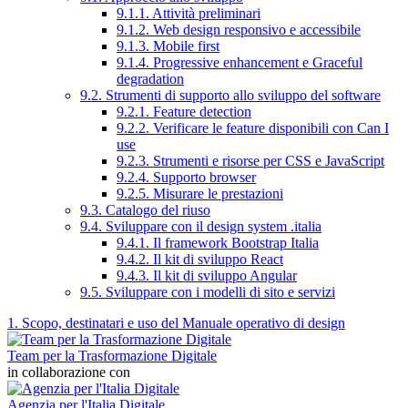
9.1.1. Attività preliminari
9.1.2. Web design responsivo e accessibile
9.1.3. Mobile first
9.1.4. Progressive enhancement e Graceful
degradation
9.2. Strumenti di supporto allo sviluppo del software
9.2.1. Feature detection
9.2.2. Verificare le feature disponibili con Can I
use
9.2.3. Strumenti e risorse per CSS e JavaScript
9.2.4. Supporto browser
9.2.5. Misurare le prestazioni
9.3. Catalogo del riuso
9.4. Sviluppare con il design system .italia
9.4.1. Il framework Bootstrap Italia
9.4.2. Il kit di sviluppo React
9.4.3. Il kit di sviluppo Angular
9.5. Sviluppare con i modelli di sito e servizi
1. Scopo, destinatari e uso del Manuale operativo di design
Team per la Trasformazione Digitale
in collaborazione con
Agenzia per l'Italia Digitale