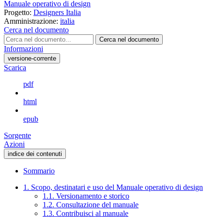
Manuale operativo di design
Progetto:
Designers Italia
Amministrazione:
italia
Cerca nel documento
Cerca nel documento
Informazioni
versione-corrente
Scarica
pdf
html
epub
Sorgente
Azioni
indice dei contenuti
Sommario
1. Scopo, destinatari e uso del Manuale operativo di design
1.1. Versionamento e storico
1.2. Consultazione del manuale
1.3. Contribuisci al manuale