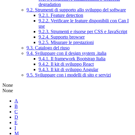
degradation
9.2. Strumenti di supporto allo sviluppo del software
9.2.1. Feature detection
9.2.2. Verificare le feature disponibili con Can I
use
9.2.3. Strumenti e risorse per CSS e JavaScript
9.2.4. Supporto browser
9.2.5. Misurare le prestazioni
9.3. Catalogo del riuso
9.4. Sviluppare con il design system .italia
9.4.1. Il framework Bootstrap Italia
9.4.2. Il kit di sviluppo React
9.4.3. Il kit di sviluppo Angular
9.5. Sviluppare con i modelli di sito e servizi
None
None
A
B
C
D
E
I
M