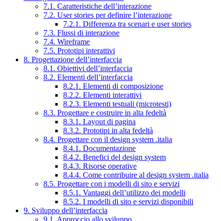
7.1. Caratteristiche dell’interazione
7.2. User stories per definire l’interazione
7.2.1. Differenza tra scenari e user stories
7.3. Flussi di interazione
7.4. Wireframe
7.5. Prototipi interattivi
8. Progettazione dell’interfaccia
8.1. Obiettivi dell’interfaccia
8.2. Elementi dell’interfaccia
8.2.1. Elementi di composizione
8.2.2. Elementi interattivi
8.2.3. Elementi testuali (microtesti)
8.3. Progettare e costruire in alta fedeltà
8.3.1. Layout di pagina
8.3.2. Prototipi in alta fedeltà
8.4. Progettare con il design system .italia
8.4.1. Documentazione
8.4.2. Benefici del design system
8.4.3. Risorse operative
8.4.4. Come contribuire al design system .italia
8.5. Progettare con i modelli di sito e servizi
8.5.1. Vantaggi dell’utilizzo dei modelli
8.5.2. I modelli di sito e servizi disponibili
9. Sviluppo dell’interfaccia
9.1. Approccio allo sviluppo