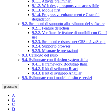
9.1.1. Attività preliminari
9.1.2. Web design responsivo e accessibile
9.1.3. Mobile first
9.1.4. Progressive enhancement e Graceful
degradation
9.2. Strumenti di supporto allo sviluppo del software
9.2.1. Feature detection
9.2.2. Verificare le feature disponibili con Can I
use
9.2.3. Strumenti e risorse per CSS e JavaScript
9.2.4. Supporto browser
9.2.5. Misurare le prestazioni
9.3. Catalogo del riuso
9.4. Sviluppare con il design system .italia
9.4.1. Il framework Bootstrap Italia
9.4.2. Il kit di sviluppo React
9.4.3. Il kit di sviluppo Angular
9.5. Sviluppare con i modelli di sito e servizi
glossario
A
B
C
D