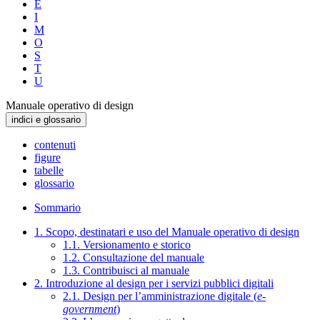
E
I
M
O
S
T
U
Manuale operativo di design
indici e glossario
contenuti
figure
tabelle
glossario
Sommario
1. Scopo, destinatari e uso del Manuale operativo di design
1.1. Versionamento e storico
1.2. Consultazione del manuale
1.3. Contribuisci al manuale
2. Introduzione al design per i servizi pubblici digitali
2.1. Design per l’amministrazione digitale (
e-
government
)