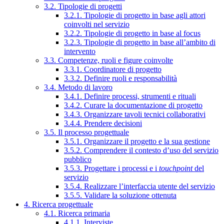
3.2. Tipologie di progetti
3.2.1. Tipologie di progetto in base agli attori
coinvolti nel servizio
3.2.2. Tipologie di progetto in base al focus
3.2.3. Tipologie di progetto in base all’ambito di
intervento
3.3. Competenze, ruoli e figure coinvolte
3.3.1. Coordinatore di progetto
3.3.2. Definire ruoli e responsabilità
3.4. Metodo di lavoro
3.4.1. Definire processi, strumenti e rituali
3.4.2. Curare la documentazione di progetto
3.4.3. Organizzare tavoli tecnici collaborativi
3.4.4. Prendere decisioni
3.5. Il processo progettuale
3.5.1. Organizzare il progetto e la sua gestione
3.5.2. Comprendere il contesto d’uso del servizio
pubblico
3.5.3. Progettare i processi e i
touchpoint
del
servizio
3.5.4. Realizzare l’interfaccia utente del servizio
3.5.5. Validare la soluzione ottenuta
4. Ricerca progettuale
4.1. Ricerca primaria
4.1.1. Interviste