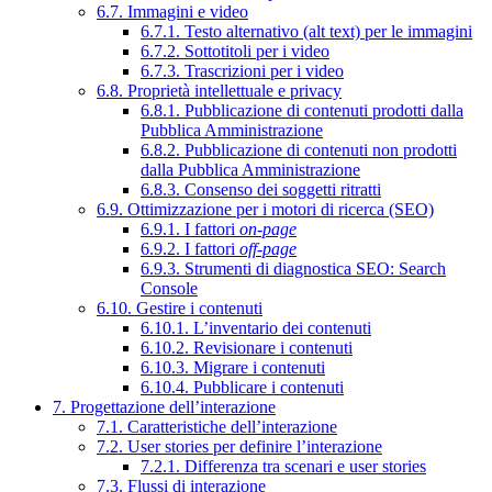
6.7. Immagini e video
6.7.1. Testo alternativo (alt text) per le immagini
6.7.2. Sottotitoli per i video
6.7.3. Trascrizioni per i video
6.8. Proprietà intellettuale e privacy
6.8.1. Pubblicazione di contenuti prodotti dalla
Pubblica Amministrazione
6.8.2. Pubblicazione di contenuti non prodotti
dalla Pubblica Amministrazione
6.8.3. Consenso dei soggetti ritratti
6.9. Ottimizzazione per i motori di ricerca (SEO)
6.9.1. I fattori
on-page
6.9.2. I fattori
off-page
6.9.3. Strumenti di diagnostica SEO: Search
Console
6.10. Gestire i contenuti
6.10.1. L’inventario dei contenuti
6.10.2. Revisionare i contenuti
6.10.3. Migrare i contenuti
6.10.4. Pubblicare i contenuti
7. Progettazione dell’interazione
7.1. Caratteristiche dell’interazione
7.2. User stories per definire l’interazione
7.2.1. Differenza tra scenari e user stories
7.3. Flussi di interazione