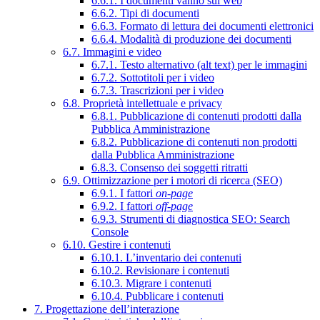
6.6.1. I documenti vanno sul web
6.6.2. Tipi di documenti
6.6.3. Formato di lettura dei documenti elettronici
6.6.4. Modalità di produzione dei documenti
6.7. Immagini e video
6.7.1. Testo alternativo (alt text) per le immagini
6.7.2. Sottotitoli per i video
6.7.3. Trascrizioni per i video
6.8. Proprietà intellettuale e privacy
6.8.1. Pubblicazione di contenuti prodotti dalla
Pubblica Amministrazione
6.8.2. Pubblicazione di contenuti non prodotti
dalla Pubblica Amministrazione
6.8.3. Consenso dei soggetti ritratti
6.9. Ottimizzazione per i motori di ricerca (SEO)
6.9.1. I fattori
on-page
6.9.2. I fattori
off-page
6.9.3. Strumenti di diagnostica SEO: Search
Console
6.10. Gestire i contenuti
6.10.1. L’inventario dei contenuti
6.10.2. Revisionare i contenuti
6.10.3. Migrare i contenuti
6.10.4. Pubblicare i contenuti
7. Progettazione dell’interazione