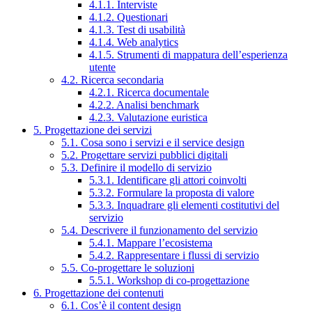
4.1.1. Interviste
4.1.2. Questionari
4.1.3. Test di usabilità
4.1.4. Web analytics
4.1.5. Strumenti di mappatura dell’esperienza
utente
4.2. Ricerca secondaria
4.2.1. Ricerca documentale
4.2.2. Analisi benchmark
4.2.3. Valutazione euristica
5. Progettazione dei servizi
5.1. Cosa sono i servizi e il service design
5.2. Progettare servizi pubblici digitali
5.3. Definire il modello di servizio
5.3.1. Identificare gli attori coinvolti
5.3.2. Formulare la proposta di valore
5.3.3. Inquadrare gli elementi costitutivi del
servizio
5.4. Descrivere il funzionamento del servizio
5.4.1. Mappare l’ecosistema
5.4.2. Rappresentare i flussi di servizio
5.5. Co-progettare le soluzioni
5.5.1. Workshop di co-progettazione
6. Progettazione dei contenuti
6.1. Cos’è il content design