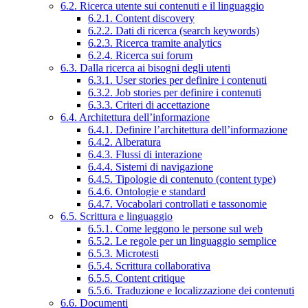
6.2. Ricerca utente sui contenuti e il linguaggio
6.2.1. Content discovery
6.2.2. Dati di ricerca (search keywords)
6.2.3. Ricerca tramite analytics
6.2.4. Ricerca sui forum
6.3. Dalla ricerca ai bisogni degli utenti
6.3.1. User stories per definire i contenuti
6.3.2. Job stories per definire i contenuti
6.3.3. Criteri di accettazione
6.4. Architettura dell’informazione
6.4.1. Definire l’architettura dell’informazione
6.4.2. Alberatura
6.4.3. Flussi di interazione
6.4.4. Sistemi di navigazione
6.4.5. Tipologie di contenuto (content type)
6.4.6. Ontologie e standard
6.4.7. Vocabolari controllati e tassonomie
6.5. Scrittura e linguaggio
6.5.1. Come leggono le persone sul web
6.5.2. Le regole per un linguaggio semplice
6.5.3. Microtesti
6.5.4. Scrittura collaborativa
6.5.5. Content critique
6.5.6. Traduzione e localizzazione dei contenuti
6.6. Documenti