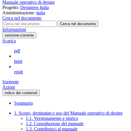
Manuale operativo di design
Progetto:
Designers Italia
Amministrazione:
italia
Cerca nel documento
Cerca nel documento
Informazioni
versione-corrente
Scarica
pdf
html
epub
Sorgente
Azioni
indice dei contenuti
Sommario
1. Scopo, destinatari e uso del Manuale operativo di design
1.1. Versionamento e storico
1.2. Consultazione del manuale
1.3. Contribuisci al manuale