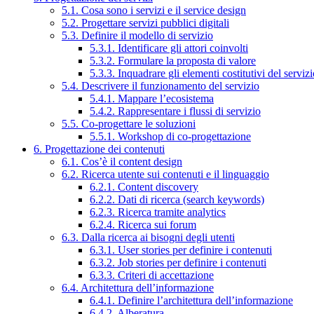
5.1. Cosa sono i servizi e il service design
5.2. Progettare servizi pubblici digitali
5.3. Definire il modello di servizio
5.3.1. Identificare gli attori coinvolti
5.3.2. Formulare la proposta di valore
5.3.3. Inquadrare gli elementi costitutivi del serviz
5.4. Descrivere il funzionamento del servizio
5.4.1. Mappare l’ecosistema
5.4.2. Rappresentare i flussi di servizio
5.5. Co-progettare le soluzioni
5.5.1. Workshop di co-progettazione
6. Progettazione dei contenuti
6.1. Cos’è il content design
6.2. Ricerca utente sui contenuti e il linguaggio
6.2.1. Content discovery
6.2.2. Dati di ricerca (search keywords)
6.2.3. Ricerca tramite analytics
6.2.4. Ricerca sui forum
6.3. Dalla ricerca ai bisogni degli utenti
6.3.1. User stories per definire i contenuti
6.3.2. Job stories per definire i contenuti
6.3.3. Criteri di accettazione
6.4. Architettura dell’informazione
6.4.1. Definire l’architettura dell’informazione
6.4.2. Alberatura