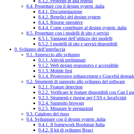
8.3.2. Prototipi in alta fedeltà
8.4. Progettare con il design system .italia
8.4.1. Documentazione
8.4.2. Benefici del design system
8.4.3. Risorse operative
8.4.4. Come contribuire al design system .italia
8.5. Progettare con i modelli di sito e servizi
8.5.1. Vantaggi dell’utilizzo dei modelli
8.5.2. I modelli di sito e servizi disponibili
9. Sviluppo dell’interfaccia
9.1. Approccio allo sviluppo
9.1.1. Attività preliminari
9.1.2. Web design responsivo e accessibile
9.1.3. Mobile first
9.1.4. Progressive enhancement e Graceful degrad
9.2. Strumenti di supporto allo sviluppo del software
9.2.1. Feature detection
9.2.2. Verificare le feature disponibili con Can I us
9.2.3. Strumenti e risorse per CSS e JavaScript
9.2.4. Supporto browser
9.2.5. Misurare le prestazioni
9.3. Catalogo del riuso
9.4. Sviluppare con il design system .italia
9.4.1. Il framework Bootstrap Italia
9.4.2. Il kit di sviluppo React