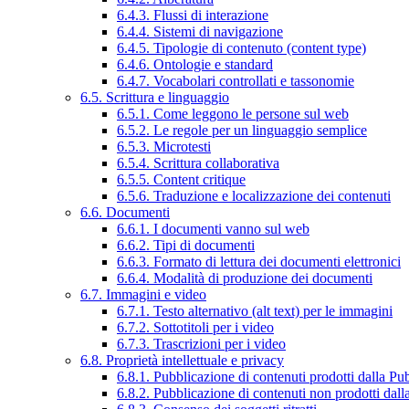
6.4.3. Flussi di interazione
6.4.4. Sistemi di navigazione
6.4.5. Tipologie di contenuto (content type)
6.4.6. Ontologie e standard
6.4.7. Vocabolari controllati e tassonomie
6.5. Scrittura e linguaggio
6.5.1. Come leggono le persone sul web
6.5.2. Le regole per un linguaggio semplice
6.5.3. Microtesti
6.5.4. Scrittura collaborativa
6.5.5. Content critique
6.5.6. Traduzione e localizzazione dei contenuti
6.6. Documenti
6.6.1. I documenti vanno sul web
6.6.2. Tipi di documenti
6.6.3. Formato di lettura dei documenti elettronici
6.6.4. Modalità di produzione dei documenti
6.7. Immagini e video
6.7.1. Testo alternativo (alt text) per le immagini
6.7.2. Sottotitoli per i video
6.7.3. Trascrizioni per i video
6.8. Proprietà intellettuale e privacy
6.8.1. Pubblicazione di contenuti prodotti dalla P
6.8.2. Pubblicazione di contenuti non prodotti dal