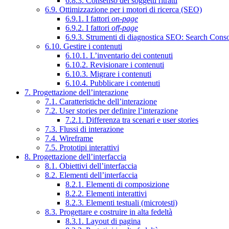
6.8.3. Consenso dei soggetti ritratti
6.9. Ottimizzazione per i motori di ricerca (SEO)
6.9.1. I fattori
on-page
6.9.2. I fattori
off-page
6.9.3. Strumenti di diagnostica SEO: Search Cons
6.10. Gestire i contenuti
6.10.1. L’inventario dei contenuti
6.10.2. Revisionare i contenuti
6.10.3. Migrare i contenuti
6.10.4. Pubblicare i contenuti
7. Progettazione dell’interazione
7.1. Caratteristiche dell’interazione
7.2. User stories per definire l’interazione
7.2.1. Differenza tra scenari e user stories
7.3. Flussi di interazione
7.4. Wireframe
7.5. Prototipi interattivi
8. Progettazione dell’interfaccia
8.1. Obiettivi dell’interfaccia
8.2. Elementi dell’interfaccia
8.2.1. Elementi di composizione
8.2.2. Elementi interattivi
8.2.3. Elementi testuali (microtesti)
8.3. Progettare e costruire in alta fedeltà
8.3.1. Layout di pagina