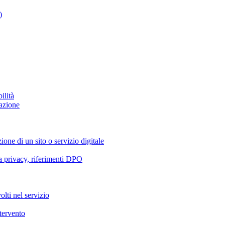
)
ilità
azione
ione di un sito o servizio digitale
va privacy, riferimenti DPO
olti nel servizio
ntervento