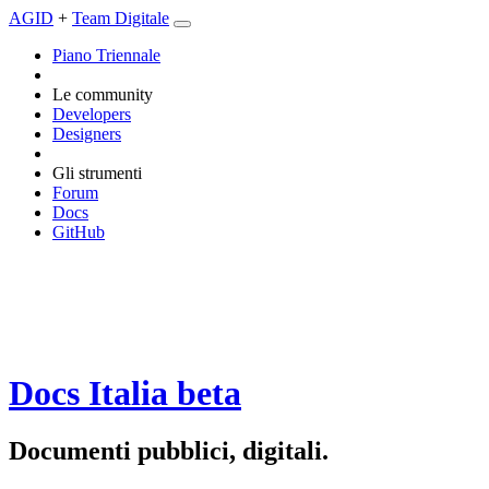
AGID
+
Team Digitale
Piano Triennale
Le community
Developers
Designers
Gli strumenti
Forum
Docs
GitHub
Docs Italia
beta
Documenti pubblici, digitali.