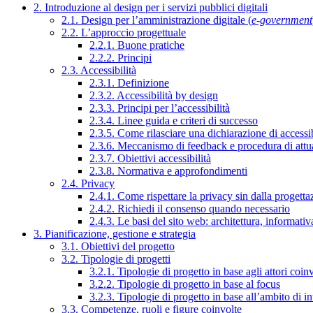
2. Introduzione al design per i servizi pubblici digitali
2.1. Design per l’amministrazione digitale (
e-government
2.2. L’approccio progettuale
2.2.1. Buone pratiche
2.2.2. Principi
2.3. Accessibilità
2.3.1. Definizione
2.3.2. Accessibilità by design
2.3.3. Principi per l’accessibilità
2.3.4. Linee guida e criteri di successo
2.3.5. Come rilasciare una dichiarazione di accessib
2.3.6. Meccanismo di feedback e procedura di attu
2.3.7. Obiettivi accessibilità
2.3.8. Normativa e approfondimenti
2.4. Privacy
2.4.1. Come rispettare la privacy sin dalla progettaz
2.4.2. Richiedi il consenso quando necessario
2.4.3. Le basi del sito web: architettura, informati
3. Pianificazione, gestione e strategia
3.1. Obiettivi del progetto
3.2. Tipologie di progetti
3.2.1. Tipologie di progetto in base agli attori coinv
3.2.2. Tipologie di progetto in base al focus
3.2.3. Tipologie di progetto in base all’ambito di i
3.3. Competenze, ruoli e figure coinvolte