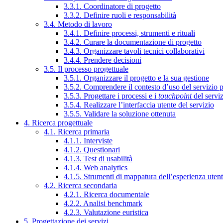
3.3.1. Coordinatore di progetto
3.3.2. Definire ruoli e responsabilità
3.4. Metodo di lavoro
3.4.1. Definire processi, strumenti e rituali
3.4.2. Curare la documentazione di progetto
3.4.3. Organizzare tavoli tecnici collaborativi
3.4.4. Prendere decisioni
3.5. Il processo progettuale
3.5.1. Organizzare il progetto e la sua gestione
3.5.2. Comprendere il contesto d’uso del servizio 
3.5.3. Progettare i processi e i
touchpoint
del servi
3.5.4. Realizzare l’interfaccia utente del servizio
3.5.5. Validare la soluzione ottenuta
4. Ricerca progettuale
4.1. Ricerca primaria
4.1.1. Interviste
4.1.2. Questionari
4.1.3. Test di usabilità
4.1.4. Web analytics
4.1.5. Strumenti di mappatura dell’esperienza uten
4.2. Ricerca secondaria
4.2.1. Ricerca documentale
4.2.2. Analisi benchmark
4.2.3. Valutazione euristica
5. Progettazione dei servizi