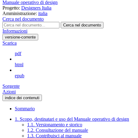
Manuale operativo di design
Progetto:
Designers Italia
Amministrazione:
italia
Cerca nel documento
Cerca nel documento
Informazioni
versione-corrente
Scarica
pdf
html
epub
Sorgente
Azioni
indice dei contenuti
Sommario
1. Scopo, destinatari e uso del Manuale operativo di design
1.1. Versionamento e storico
1.2. Consultazione del manuale
1.3. Contribuisci al manuale