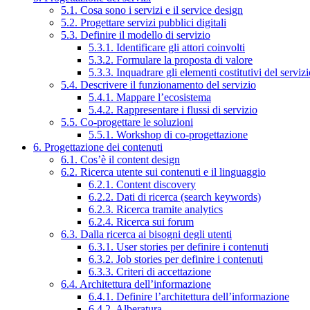
5.1. Cosa sono i servizi e il service design
5.2. Progettare servizi pubblici digitali
5.3. Definire il modello di servizio
5.3.1. Identificare gli attori coinvolti
5.3.2. Formulare la proposta di valore
5.3.3. Inquadrare gli elementi costitutivi del serviz
5.4. Descrivere il funzionamento del servizio
5.4.1. Mappare l’ecosistema
5.4.2. Rappresentare i flussi di servizio
5.5. Co-progettare le soluzioni
5.5.1. Workshop di co-progettazione
6. Progettazione dei contenuti
6.1. Cos’è il content design
6.2. Ricerca utente sui contenuti e il linguaggio
6.2.1. Content discovery
6.2.2. Dati di ricerca (search keywords)
6.2.3. Ricerca tramite analytics
6.2.4. Ricerca sui forum
6.3. Dalla ricerca ai bisogni degli utenti
6.3.1. User stories per definire i contenuti
6.3.2. Job stories per definire i contenuti
6.3.3. Criteri di accettazione
6.4. Architettura dell’informazione
6.4.1. Definire l’architettura dell’informazione
6.4.2. Alberatura