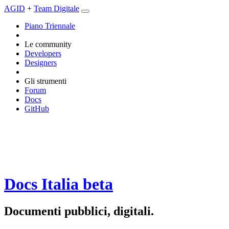
AGID
+
Team Digitale
Piano Triennale
Le community
Developers
Designers
Gli strumenti
Forum
Docs
GitHub
Docs Italia
beta
Documenti pubblici, digitali.