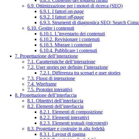
6.8.3. Consenso dei soggetti ritratti
6.9. Ottimizzazione per i motori di ricerca (SEO)
6.9.1. I fattori
on-page
6.9.2. I fattori
off-page
6.9.3. Strumenti di diagnostica SEO: Search Cons
6.10. Gestire i contenuti
6.10.1. L’inventario dei contenuti
6.10.2. Revisionare i contenuti
6.10.3. Migrare i contenuti
6.10.4. Pubblicare i contenuti
7. Progettazione dell’interazione
7.1. Caratteristiche dell’interazione
7.2. User stories per definire l’interazione
7.2.1. Differenza tra scenari e user stories
7.3. Flussi di interazione
7.4. Wireframe
7.5. Prototipi interattivi
8. Progettazione dell’interfaccia
8.1. Obiettivi dell’interfaccia
8.2. Elementi dell’interfaccia
8.2.1. Elementi di composizione
8.2.2. Elementi interattivi
8.2.3. Elementi testuali (microtesti)
8.3. Progettare e costruire in alta fedeltà
8.3.1. Layout di pagina