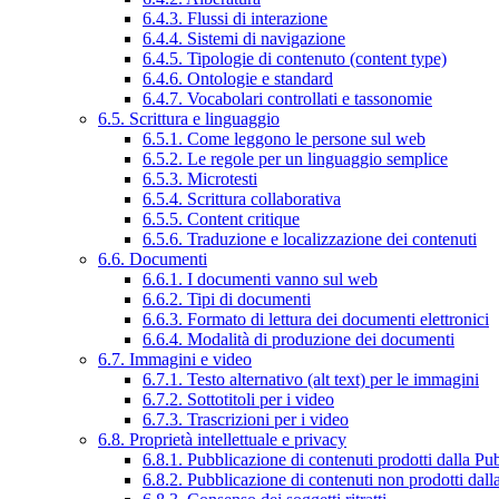
6.4.3. Flussi di interazione
6.4.4. Sistemi di navigazione
6.4.5. Tipologie di contenuto (content type)
6.4.6. Ontologie e standard
6.4.7. Vocabolari controllati e tassonomie
6.5. Scrittura e linguaggio
6.5.1. Come leggono le persone sul web
6.5.2. Le regole per un linguaggio semplice
6.5.3. Microtesti
6.5.4. Scrittura collaborativa
6.5.5. Content critique
6.5.6. Traduzione e localizzazione dei contenuti
6.6. Documenti
6.6.1. I documenti vanno sul web
6.6.2. Tipi di documenti
6.6.3. Formato di lettura dei documenti elettronici
6.6.4. Modalità di produzione dei documenti
6.7. Immagini e video
6.7.1. Testo alternativo (alt text) per le immagini
6.7.2. Sottotitoli per i video
6.7.3. Trascrizioni per i video
6.8. Proprietà intellettuale e privacy
6.8.1. Pubblicazione di contenuti prodotti dalla P
6.8.2. Pubblicazione di contenuti non prodotti dal