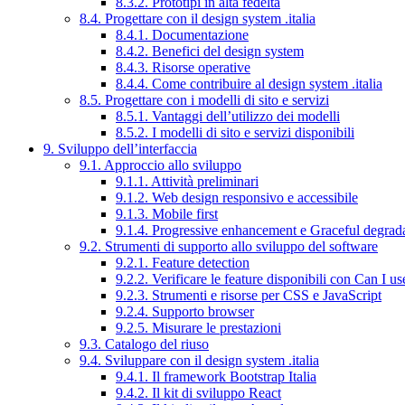
8.3.2. Prototipi in alta fedeltà
8.4. Progettare con il design system .italia
8.4.1. Documentazione
8.4.2. Benefici del design system
8.4.3. Risorse operative
8.4.4. Come contribuire al design system .italia
8.5. Progettare con i modelli di sito e servizi
8.5.1. Vantaggi dell’utilizzo dei modelli
8.5.2. I modelli di sito e servizi disponibili
9. Sviluppo dell’interfaccia
9.1. Approccio allo sviluppo
9.1.1. Attività preliminari
9.1.2. Web design responsivo e accessibile
9.1.3. Mobile first
9.1.4. Progressive enhancement e Graceful degrad
9.2. Strumenti di supporto allo sviluppo del software
9.2.1. Feature detection
9.2.2. Verificare le feature disponibili con Can I us
9.2.3. Strumenti e risorse per CSS e JavaScript
9.2.4. Supporto browser
9.2.5. Misurare le prestazioni
9.3. Catalogo del riuso
9.4. Sviluppare con il design system .italia
9.4.1. Il framework Bootstrap Italia
9.4.2. Il kit di sviluppo React