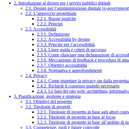
2. Introduzione al design per i servizi pubblici digitali
2.1. Design per l’amministrazione digitale (
e-government
2.2. L’approccio progettuale
2.2.1. Buone pratiche
2.2.2. Principi
2.3. Accessibilità
2.3.1. Definizione
2.3.2. Accessibilità by design
2.3.3. Principi per l’accessibilità
2.3.4. Linee guida e criteri di successo
2.3.5. Come rilasciare una dichiarazione di accessib
2.3.6. Meccanismo di feedback e procedura di attu
2.3.7. Obiettivi accessibilità
2.3.8. Normativa e approfondimenti
2.4. Privacy
2.4.1. Come rispettare la privacy sin dalla progettaz
2.4.2. Richiedi il consenso quando necessario
2.4.3. Le basi del sito web: architettura, informati
3. Pianificazione, gestione e strategia
3.1. Obiettivi del progetto
3.2. Tipologie di progetti
3.2.1. Tipologie di progetto in base agli attori coinv
3.2.2. Tipologie di progetto in base al focus
3.2.3. Tipologie di progetto in base all’ambito di i
3.3. Competenze, ruoli e figure coinvolte