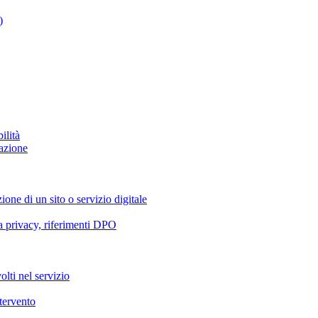
)
ilità
azione
ione di un sito o servizio digitale
va privacy, riferimenti DPO
olti nel servizio
ntervento