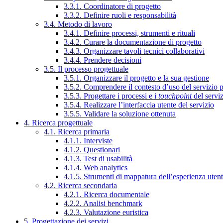
3.3.1. Coordinatore di progetto
3.3.2. Definire ruoli e responsabilità
3.4. Metodo di lavoro
3.4.1. Definire processi, strumenti e rituali
3.4.2. Curare la documentazione di progetto
3.4.3. Organizzare tavoli tecnici collaborativi
3.4.4. Prendere decisioni
3.5. Il processo progettuale
3.5.1. Organizzare il progetto e la sua gestione
3.5.2. Comprendere il contesto d’uso del servizio 
3.5.3. Progettare i processi e i
touchpoint
del servi
3.5.4. Realizzare l’interfaccia utente del servizio
3.5.5. Validare la soluzione ottenuta
4. Ricerca progettuale
4.1. Ricerca primaria
4.1.1. Interviste
4.1.2. Questionari
4.1.3. Test di usabilità
4.1.4. Web analytics
4.1.5. Strumenti di mappatura dell’esperienza uten
4.2. Ricerca secondaria
4.2.1. Ricerca documentale
4.2.2. Analisi benchmark
4.2.3. Valutazione euristica
5. Progettazione dei servizi