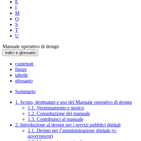
E
I
M
O
S
T
U
Manuale operativo di design
indici e glossario
contenuti
figure
tabelle
glossario
Sommario
1. Scopo, destinatari e uso del Manuale operativo di design
1.1. Versionamento e storico
1.2. Consultazione del manuale
1.3. Contribuisci al manuale
2. Introduzione al design per i servizi pubblici digitali
2.1. Design per l’amministrazione digitale (
e-
government
)