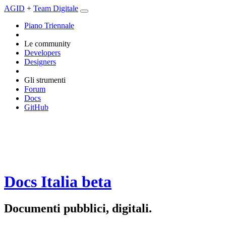
AGID
+
Team Digitale
Piano Triennale
Le community
Developers
Designers
Gli strumenti
Forum
Docs
GitHub
Docs Italia
beta
Documenti pubblici, digitali.