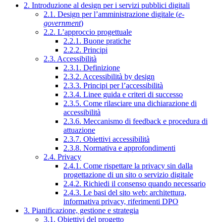
2. Introduzione al design per i servizi pubblici digitali
2.1. Design per l’amministrazione digitale (
e-
government
)
2.2. L’approccio progettuale
2.2.1. Buone pratiche
2.2.2. Principi
2.3. Accessibilità
2.3.1. Definizione
2.3.2. Accessibilità by design
2.3.3. Principi per l’accessibilità
2.3.4. Linee guida e criteri di successo
2.3.5. Come rilasciare una dichiarazione di
accessibilità
2.3.6. Meccanismo di feedback e procedura di
attuazione
2.3.7. Obiettivi accessibilità
2.3.8. Normativa e approfondimenti
2.4. Privacy
2.4.1. Come rispettare la privacy sin dalla
progettazione di un sito o servizio digitale
2.4.2. Richiedi il consenso quando necessario
2.4.3. Le basi del sito web: architettura,
informativa privacy, riferimenti DPO
3. Pianificazione, gestione e strategia
3.1. Obiettivi del progetto