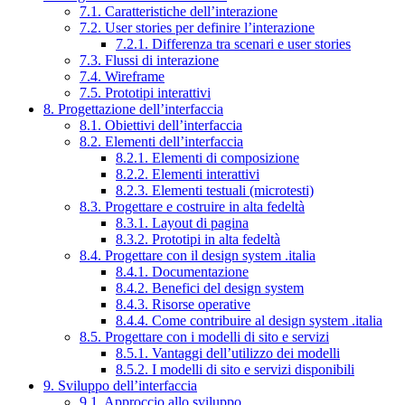
7.1. Caratteristiche dell’interazione
7.2. User stories per definire l’interazione
7.2.1. Differenza tra scenari e user stories
7.3. Flussi di interazione
7.4. Wireframe
7.5. Prototipi interattivi
8. Progettazione dell’interfaccia
8.1. Obiettivi dell’interfaccia
8.2. Elementi dell’interfaccia
8.2.1. Elementi di composizione
8.2.2. Elementi interattivi
8.2.3. Elementi testuali (microtesti)
8.3. Progettare e costruire in alta fedeltà
8.3.1. Layout di pagina
8.3.2. Prototipi in alta fedeltà
8.4. Progettare con il design system .italia
8.4.1. Documentazione
8.4.2. Benefici del design system
8.4.3. Risorse operative
8.4.4. Come contribuire al design system .italia
8.5. Progettare con i modelli di sito e servizi
8.5.1. Vantaggi dell’utilizzo dei modelli
8.5.2. I modelli di sito e servizi disponibili
9. Sviluppo dell’interfaccia
9.1. Approccio allo sviluppo