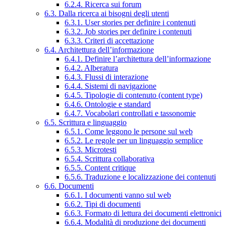
6.2.4. Ricerca sui forum
6.3. Dalla ricerca ai bisogni degli utenti
6.3.1. User stories per definire i contenuti
6.3.2. Job stories per definire i contenuti
6.3.3. Criteri di accettazione
6.4. Architettura dell’informazione
6.4.1. Definire l’architettura dell’informazione
6.4.2. Alberatura
6.4.3. Flussi di interazione
6.4.4. Sistemi di navigazione
6.4.5. Tipologie di contenuto (content type)
6.4.6. Ontologie e standard
6.4.7. Vocabolari controllati e tassonomie
6.5. Scrittura e linguaggio
6.5.1. Come leggono le persone sul web
6.5.2. Le regole per un linguaggio semplice
6.5.3. Microtesti
6.5.4. Scrittura collaborativa
6.5.5. Content critique
6.5.6. Traduzione e localizzazione dei contenuti
6.6. Documenti
6.6.1. I documenti vanno sul web
6.6.2. Tipi di documenti
6.6.3. Formato di lettura dei documenti elettronici
6.6.4. Modalità di produzione dei documenti