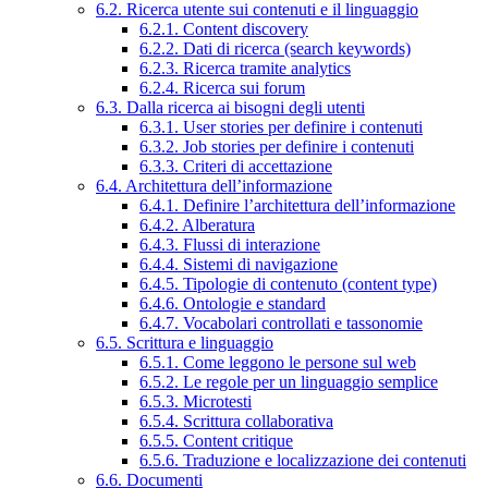
6.2. Ricerca utente sui contenuti e il linguaggio
6.2.1. Content discovery
6.2.2. Dati di ricerca (search keywords)
6.2.3. Ricerca tramite analytics
6.2.4. Ricerca sui forum
6.3. Dalla ricerca ai bisogni degli utenti
6.3.1. User stories per definire i contenuti
6.3.2. Job stories per definire i contenuti
6.3.3. Criteri di accettazione
6.4. Architettura dell’informazione
6.4.1. Definire l’architettura dell’informazione
6.4.2. Alberatura
6.4.3. Flussi di interazione
6.4.4. Sistemi di navigazione
6.4.5. Tipologie di contenuto (content type)
6.4.6. Ontologie e standard
6.4.7. Vocabolari controllati e tassonomie
6.5. Scrittura e linguaggio
6.5.1. Come leggono le persone sul web
6.5.2. Le regole per un linguaggio semplice
6.5.3. Microtesti
6.5.4. Scrittura collaborativa
6.5.5. Content critique
6.5.6. Traduzione e localizzazione dei contenuti
6.6. Documenti