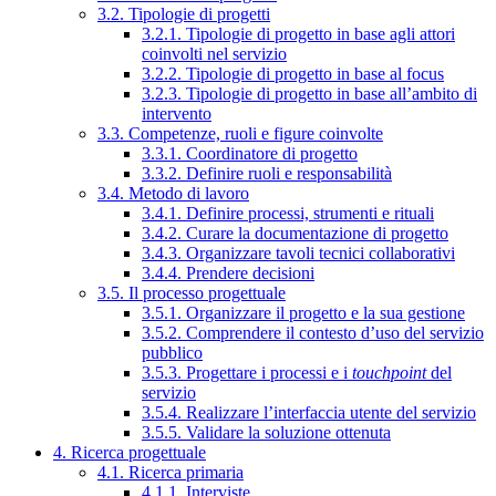
3.2. Tipologie di progetti
3.2.1. Tipologie di progetto in base agli attori
coinvolti nel servizio
3.2.2. Tipologie di progetto in base al focus
3.2.3. Tipologie di progetto in base all’ambito di
intervento
3.3. Competenze, ruoli e figure coinvolte
3.3.1. Coordinatore di progetto
3.3.2. Definire ruoli e responsabilità
3.4. Metodo di lavoro
3.4.1. Definire processi, strumenti e rituali
3.4.2. Curare la documentazione di progetto
3.4.3. Organizzare tavoli tecnici collaborativi
3.4.4. Prendere decisioni
3.5. Il processo progettuale
3.5.1. Organizzare il progetto e la sua gestione
3.5.2. Comprendere il contesto d’uso del servizio
pubblico
3.5.3. Progettare i processi e i
touchpoint
del
servizio
3.5.4. Realizzare l’interfaccia utente del servizio
3.5.5. Validare la soluzione ottenuta
4. Ricerca progettuale
4.1. Ricerca primaria
4.1.1. Interviste