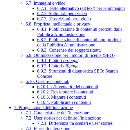
6.7. Immagini e video
6.7.1. Testo alternativo (alt text) per le immagini
6.7.2. Sottotitoli per i video
6.7.3. Trascrizioni per i video
6.8. Proprietà intellettuale e privacy
6.8.1. Pubblicazione di contenuti prodotti dalla
Pubblica Amministrazione
6.8.2. Pubblicazione di contenuti non prodotti
dalla Pubblica Amministrazione
6.8.3. Consenso dei soggetti ritratti
6.9. Ottimizzazione per i motori di ricerca (SEO)
6.9.1. I fattori
on-page
6.9.2. I fattori
off-page
6.9.3. Strumenti di diagnostica SEO: Search
Console
6.10. Gestire i contenuti
6.10.1. L’inventario dei contenuti
6.10.2. Revisionare i contenuti
6.10.3. Migrare i contenuti
6.10.4. Pubblicare i contenuti
7. Progettazione dell’interazione
7.1. Caratteristiche dell’interazione
7.2. User stories per definire l’interazione
7.2.1. Differenza tra scenari e user stories
7.3. Flussi di interazione