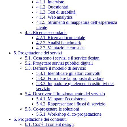
4.1.1. Interviste
4.1.2. Questionari
4.1.3. Test di usabilità
4.1.4. Web analytics
4.1.5. Strumenti di mappatura dell’esperienza
utente
4.2. Ricerca secondaria
4.2.1. Ricerca documentale
4.2.2. Analisi benchmark
4.2.3. Valutazione euristica
5. Progettazione dei servizi
5.1. Cosa sono i servizi e il service design
5.2. Progettare servizi pubblici digitali
5.3. Definire il modello di servizio
5.3.1. Identificare gli attori coinvolti
5.3.2. Formulare la proposta di valore
5.3.3. Inquadrare gli elementi costitutivi del
servizio
5.4. Descrivere il funzionamento del servizio
5.4.1. Mappare l’ecosistema
5.4.2. Rappresentare i flussi di servizio
5.5. Co-progettare le soluzioni
5.5.1. Workshop di co-progettazione
6. Progettazione dei contenuti
6.1. Cos’è il content design