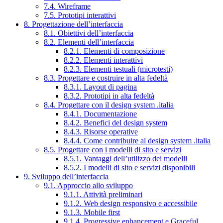
7.4. Wireframe
7.5. Prototipi interattivi
8. Progettazione dell’interfaccia
8.1. Obiettivi dell’interfaccia
8.2. Elementi dell’interfaccia
8.2.1. Elementi di composizione
8.2.2. Elementi interattivi
8.2.3. Elementi testuali (microtesti)
8.3. Progettare e costruire in alta fedeltà
8.3.1. Layout di pagina
8.3.2. Prototipi in alta fedeltà
8.4. Progettare con il design system .italia
8.4.1. Documentazione
8.4.2. Benefici del design system
8.4.3. Risorse operative
8.4.4. Come contribuire al design system .italia
8.5. Progettare con i modelli di sito e servizi
8.5.1. Vantaggi dell’utilizzo dei modelli
8.5.2. I modelli di sito e servizi disponibili
9. Sviluppo dell’interfaccia
9.1. Approccio allo sviluppo
9.1.1. Attività preliminari
9.1.2. Web design responsivo e accessibile
9.1.3. Mobile first
9.1.4. Progressive enhancement e Graceful