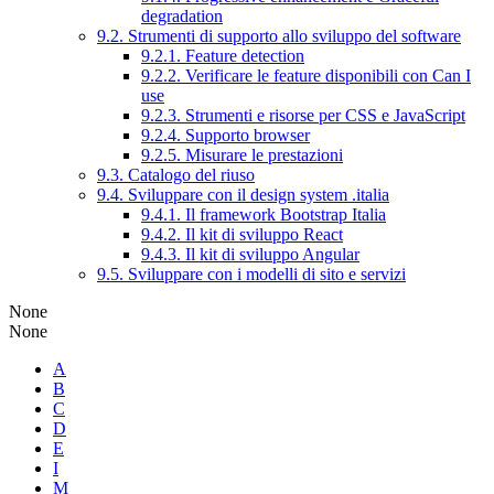
degradation
9.2. Strumenti di supporto allo sviluppo del software
9.2.1. Feature detection
9.2.2. Verificare le feature disponibili con Can I
use
9.2.3. Strumenti e risorse per CSS e JavaScript
9.2.4. Supporto browser
9.2.5. Misurare le prestazioni
9.3. Catalogo del riuso
9.4. Sviluppare con il design system .italia
9.4.1. Il framework Bootstrap Italia
9.4.2. Il kit di sviluppo React
9.4.3. Il kit di sviluppo Angular
9.5. Sviluppare con i modelli di sito e servizi
None
None
A
B
C
D
E
I
M