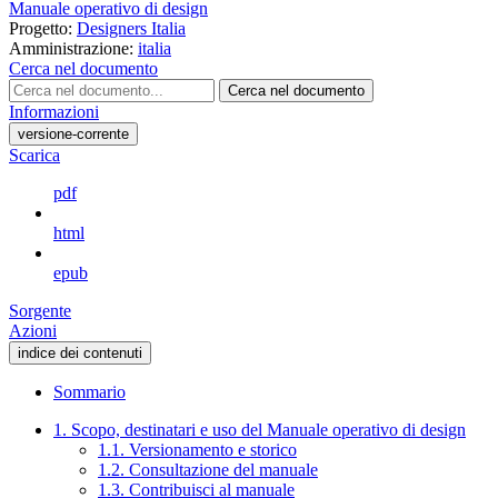
Manuale operativo di design
Progetto:
Designers Italia
Amministrazione:
italia
Cerca nel documento
Cerca nel documento
Informazioni
versione-corrente
Scarica
pdf
html
epub
Sorgente
Azioni
indice dei contenuti
Sommario
1. Scopo, destinatari e uso del Manuale operativo di design
1.1. Versionamento e storico
1.2. Consultazione del manuale
1.3. Contribuisci al manuale