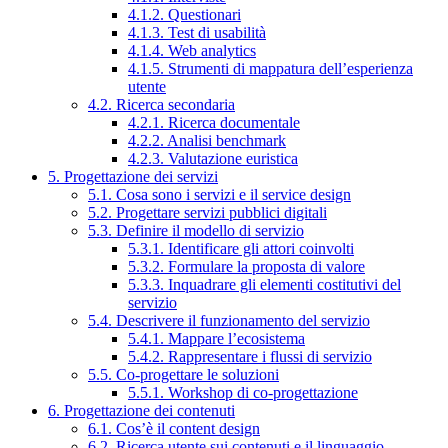
4.1.2. Questionari
4.1.3. Test di usabilità
4.1.4. Web analytics
4.1.5. Strumenti di mappatura dell’esperienza
utente
4.2. Ricerca secondaria
4.2.1. Ricerca documentale
4.2.2. Analisi benchmark
4.2.3. Valutazione euristica
5. Progettazione dei servizi
5.1. Cosa sono i servizi e il service design
5.2. Progettare servizi pubblici digitali
5.3. Definire il modello di servizio
5.3.1. Identificare gli attori coinvolti
5.3.2. Formulare la proposta di valore
5.3.3. Inquadrare gli elementi costitutivi del
servizio
5.4. Descrivere il funzionamento del servizio
5.4.1. Mappare l’ecosistema
5.4.2. Rappresentare i flussi di servizio
5.5. Co-progettare le soluzioni
5.5.1. Workshop di co-progettazione
6. Progettazione dei contenuti
6.1. Cos’è il content design
6.2. Ricerca utente sui contenuti e il linguaggio