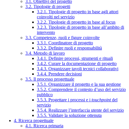
3.1. Obiettivi del progetto
3.2. Tipologie di progetti
3.2.1. Tipologie di progetto in base agli attori
coinvolti nel servizio
3.2.2. Tipologie di progetto in base al focus
3.2.3. Tipologie di progetto in base all’ambito di
intervento
3.3. Competenze, ruoli e figure coinvolte
3.3.1. Coordinatore di progetto
3.3.2. Definire ruoli e responsabilità
3.4. Metodo di lavoro
3.4.1. Definire processi, strumenti e rituali
3.4.2. Curare la documentazione di progetto
3.4.3. Organizzare tavoli tecnici collaborativi
3.4.4. Prendere decisioni
3.5. Il processo progettuale
3.5.1. Organizzare il progetto e la sua gestione
3.5.2. Comprendere il contesto d’uso del servizio
pubblico
3.5.3. Progettare i processi e i
touchpoint
del
servizio
3.5.4. Realizzare l’interfaccia utente del servizio
3.5.5. Validare la soluzione ottenuta
4. Ricerca progettuale
4.1. Ricerca primaria