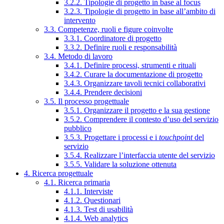
3.2.2. Tipologie di progetto in base al focus
3.2.3. Tipologie di progetto in base all’ambito di
intervento
3.3. Competenze, ruoli e figure coinvolte
3.3.1. Coordinatore di progetto
3.3.2. Definire ruoli e responsabilità
3.4. Metodo di lavoro
3.4.1. Definire processi, strumenti e rituali
3.4.2. Curare la documentazione di progetto
3.4.3. Organizzare tavoli tecnici collaborativi
3.4.4. Prendere decisioni
3.5. Il processo progettuale
3.5.1. Organizzare il progetto e la sua gestione
3.5.2. Comprendere il contesto d’uso del servizio
pubblico
3.5.3. Progettare i processi e i
touchpoint
del
servizio
3.5.4. Realizzare l’interfaccia utente del servizio
3.5.5. Validare la soluzione ottenuta
4. Ricerca progettuale
4.1. Ricerca primaria
4.1.1. Interviste
4.1.2. Questionari
4.1.3. Test di usabilità
4.1.4. Web analytics