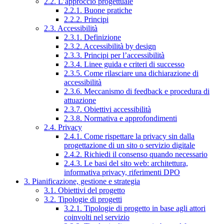
2.2. L’approccio progettuale
2.2.1. Buone pratiche
2.2.2. Principi
2.3. Accessibilità
2.3.1. Definizione
2.3.2. Accessibilità by design
2.3.3. Principi per l’accessibilità
2.3.4. Linee guida e criteri di successo
2.3.5. Come rilasciare una dichiarazione di
accessibilità
2.3.6. Meccanismo di feedback e procedura di
attuazione
2.3.7. Obiettivi accessibilità
2.3.8. Normativa e approfondimenti
2.4. Privacy
2.4.1. Come rispettare la privacy sin dalla
progettazione di un sito o servizio digitale
2.4.2. Richiedi il consenso quando necessario
2.4.3. Le basi del sito web: architettura,
informativa privacy, riferimenti DPO
3. Pianificazione, gestione e strategia
3.1. Obiettivi del progetto
3.2. Tipologie di progetti
3.2.1. Tipologie di progetto in base agli attori
coinvolti nel servizio