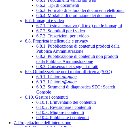
6.6.1. I documenti vanno sul web
6.6.2. Tipi di documenti
6.6.3. Formato di lettura dei documenti elettronici
6.6.4. Modalità di produzione dei documenti
6.7. Immagini e video
6.7.1. Testo alternativo (alt text) per le immagini
6.7.2. Sottotitoli per i video
6.7.3. Trascrizioni per i video
6.8. Proprietà intellettuale e privacy
6.8.1. Pubblicazione di contenuti prodotti dalla
Pubblica Amministrazione
6.8.2. Pubblicazione di contenuti non prodotti
dalla Pubblica Amministrazione
6.8.3. Consenso dei soggetti ritratti
6.9. Ottimizzazione per i motori di ricerca (SEO)
6.9.1. I fattori
on-page
6.9.2. I fattori
off-page
6.9.3. Strumenti di diagnostica SEO: Search
Console
6.10. Gestire i contenuti
6.10.1. L’inventario dei contenuti
6.10.2. Revisionare i contenuti
6.10.3. Migrare i contenuti
6.10.4. Pubblicare i contenuti
7. Progettazione dell’interazione