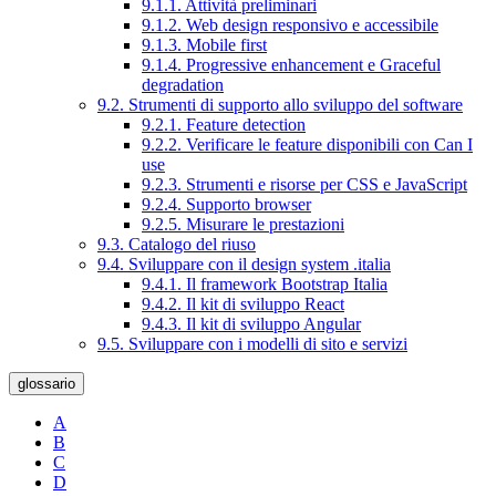
9.1.1. Attività preliminari
9.1.2. Web design responsivo e accessibile
9.1.3. Mobile first
9.1.4. Progressive enhancement e Graceful
degradation
9.2. Strumenti di supporto allo sviluppo del software
9.2.1. Feature detection
9.2.2. Verificare le feature disponibili con Can I
use
9.2.3. Strumenti e risorse per CSS e JavaScript
9.2.4. Supporto browser
9.2.5. Misurare le prestazioni
9.3. Catalogo del riuso
9.4. Sviluppare con il design system .italia
9.4.1. Il framework Bootstrap Italia
9.4.2. Il kit di sviluppo React
9.4.3. Il kit di sviluppo Angular
9.5. Sviluppare con i modelli di sito e servizi
glossario
A
B
C
D