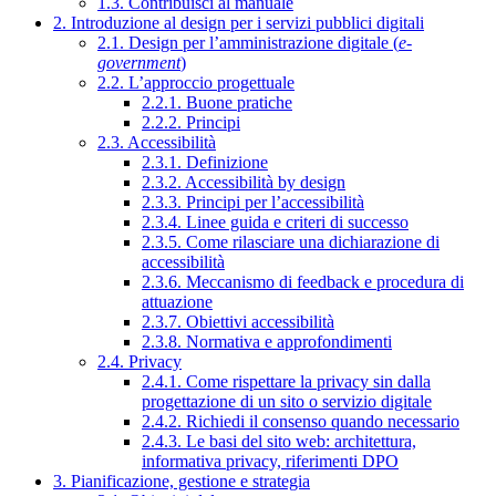
1.3. Contribuisci al manuale
2. Introduzione al design per i servizi pubblici digitali
2.1. Design per l’amministrazione digitale (
e-
government
)
2.2. L’approccio progettuale
2.2.1. Buone pratiche
2.2.2. Principi
2.3. Accessibilità
2.3.1. Definizione
2.3.2. Accessibilità by design
2.3.3. Principi per l’accessibilità
2.3.4. Linee guida e criteri di successo
2.3.5. Come rilasciare una dichiarazione di
accessibilità
2.3.6. Meccanismo di feedback e procedura di
attuazione
2.3.7. Obiettivi accessibilità
2.3.8. Normativa e approfondimenti
2.4. Privacy
2.4.1. Come rispettare la privacy sin dalla
progettazione di un sito o servizio digitale
2.4.2. Richiedi il consenso quando necessario
2.4.3. Le basi del sito web: architettura,
informativa privacy, riferimenti DPO
3. Pianificazione, gestione e strategia