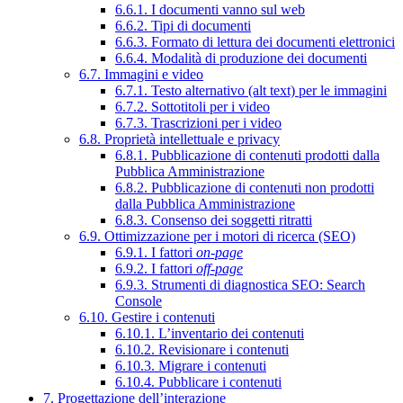
6.6.1. I documenti vanno sul web
6.6.2. Tipi di documenti
6.6.3. Formato di lettura dei documenti elettronici
6.6.4. Modalità di produzione dei documenti
6.7. Immagini e video
6.7.1. Testo alternativo (alt text) per le immagini
6.7.2. Sottotitoli per i video
6.7.3. Trascrizioni per i video
6.8. Proprietà intellettuale e privacy
6.8.1. Pubblicazione di contenuti prodotti dalla
Pubblica Amministrazione
6.8.2. Pubblicazione di contenuti non prodotti
dalla Pubblica Amministrazione
6.8.3. Consenso dei soggetti ritratti
6.9. Ottimizzazione per i motori di ricerca (SEO)
6.9.1. I fattori
on-page
6.9.2. I fattori
off-page
6.9.3. Strumenti di diagnostica SEO: Search
Console
6.10. Gestire i contenuti
6.10.1. L’inventario dei contenuti
6.10.2. Revisionare i contenuti
6.10.3. Migrare i contenuti
6.10.4. Pubblicare i contenuti
7. Progettazione dell’interazione