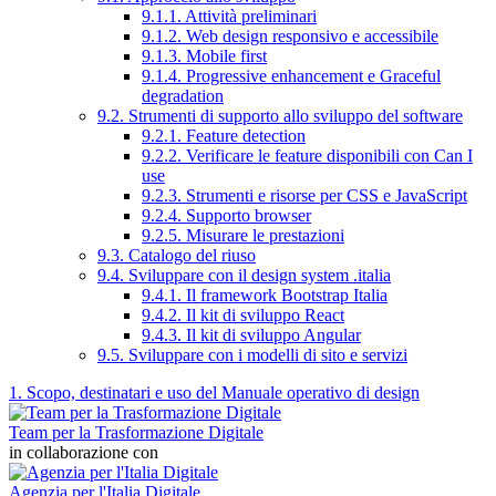
9.1.1. Attività preliminari
9.1.2. Web design responsivo e accessibile
9.1.3. Mobile first
9.1.4. Progressive enhancement e Graceful
degradation
9.2. Strumenti di supporto allo sviluppo del software
9.2.1. Feature detection
9.2.2. Verificare le feature disponibili con Can I
use
9.2.3. Strumenti e risorse per CSS e JavaScript
9.2.4. Supporto browser
9.2.5. Misurare le prestazioni
9.3. Catalogo del riuso
9.4. Sviluppare con il design system .italia
9.4.1. Il framework Bootstrap Italia
9.4.2. Il kit di sviluppo React
9.4.3. Il kit di sviluppo Angular
9.5. Sviluppare con i modelli di sito e servizi
1. Scopo, destinatari e uso del Manuale operativo di design
Team per la Trasformazione Digitale
in collaborazione con
Agenzia per l'Italia Digitale