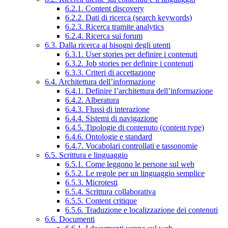
6.2.1. Content discovery
6.2.2. Dati di ricerca (search keywords)
6.2.3. Ricerca tramite analytics
6.2.4. Ricerca sui forum
6.3. Dalla ricerca ai bisogni degli utenti
6.3.1. User stories per definire i contenuti
6.3.2. Job stories per definire i contenuti
6.3.3. Criteri di accettazione
6.4. Architettura dell’informazione
6.4.1. Definire l’architettura dell’informazione
6.4.2. Alberatura
6.4.3. Flussi di interazione
6.4.4. Sistemi di navigazione
6.4.5. Tipologie di contenuto (content type)
6.4.6. Ontologie e standard
6.4.7. Vocabolari controllati e tassonomie
6.5. Scrittura e linguaggio
6.5.1. Come leggono le persone sul web
6.5.2. Le regole per un linguaggio semplice
6.5.3. Microtesti
6.5.4. Scrittura collaborativa
6.5.5. Content critique
6.5.6. Traduzione e localizzazione dei contenuti
6.6. Documenti