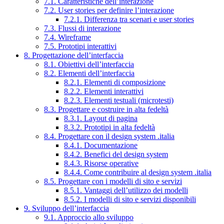
7.1. Caratteristiche dell’interazione
7.2. User stories per definire l’interazione
7.2.1. Differenza tra scenari e user stories
7.3. Flussi di interazione
7.4. Wireframe
7.5. Prototipi interattivi
8. Progettazione dell’interfaccia
8.1. Obiettivi dell’interfaccia
8.2. Elementi dell’interfaccia
8.2.1. Elementi di composizione
8.2.2. Elementi interattivi
8.2.3. Elementi testuali (microtesti)
8.3. Progettare e costruire in alta fedeltà
8.3.1. Layout di pagina
8.3.2. Prototipi in alta fedeltà
8.4. Progettare con il design system .italia
8.4.1. Documentazione
8.4.2. Benefici del design system
8.4.3. Risorse operative
8.4.4. Come contribuire al design system .italia
8.5. Progettare con i modelli di sito e servizi
8.5.1. Vantaggi dell’utilizzo dei modelli
8.5.2. I modelli di sito e servizi disponibili
9. Sviluppo dell’interfaccia
9.1. Approccio allo sviluppo