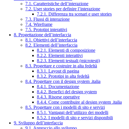
7.1. Caratteristiche dell’interazione
7.2. User stories per definire l’interazione
7.2.1. Differenza tra scenari e user stories
7.3. Flussi di interazione
7.4. Wireframe
7.5. Prototipi interattivi
8. Progettazione dell’interfaccia
8.1. Obiettivi dell’interfaccia
8.2. Elementi dell’interfaccia
8.2.1. Elementi di composizione
8.2.2. Elementi interattivi
8.2.3. Elementi testuali (microtesti)
8.3. Progettare e costruire in alta fedeltà
8.3.1. Layout di pagina
8.3.2. Prototipi in alta fedeltà
8.4. Progettare con il design system .italia
8.4.1. Documentazione
8.4.2. Benefici del design system
8.4.3. Risorse operative
8.4.4. Come contribuire al design system .italia
8.5. Progettare con i modelli di sito e servizi
8.5.1. Vantaggi dell’utilizzo dei modelli
8.5.2. I modelli di sito e servizi disponibili
9. Sviluppo dell’interfaccia
9.1. Approccio allo sviluppo