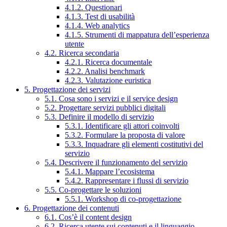
4.1.2. Questionari
4.1.3. Test di usabilità
4.1.4. Web analytics
4.1.5. Strumenti di mappatura dell’esperienza
utente
4.2. Ricerca secondaria
4.2.1. Ricerca documentale
4.2.2. Analisi benchmark
4.2.3. Valutazione euristica
5. Progettazione dei servizi
5.1. Cosa sono i servizi e il service design
5.2. Progettare servizi pubblici digitali
5.3. Definire il modello di servizio
5.3.1. Identificare gli attori coinvolti
5.3.2. Formulare la proposta di valore
5.3.3. Inquadrare gli elementi costitutivi del
servizio
5.4. Descrivere il funzionamento del servizio
5.4.1. Mappare l’ecosistema
5.4.2. Rappresentare i flussi di servizio
5.5. Co-progettare le soluzioni
5.5.1. Workshop di co-progettazione
6. Progettazione dei contenuti
6.1. Cos’è il content design
6.2. Ricerca utente sui contenuti e il linguaggio