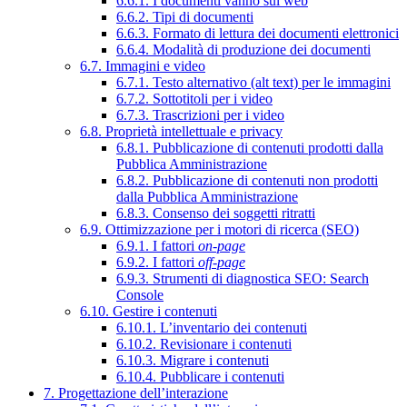
6.6.1. I documenti vanno sul web
6.6.2. Tipi di documenti
6.6.3. Formato di lettura dei documenti elettronici
6.6.4. Modalità di produzione dei documenti
6.7. Immagini e video
6.7.1. Testo alternativo (alt text) per le immagini
6.7.2. Sottotitoli per i video
6.7.3. Trascrizioni per i video
6.8. Proprietà intellettuale e privacy
6.8.1. Pubblicazione di contenuti prodotti dalla
Pubblica Amministrazione
6.8.2. Pubblicazione di contenuti non prodotti
dalla Pubblica Amministrazione
6.8.3. Consenso dei soggetti ritratti
6.9. Ottimizzazione per i motori di ricerca (SEO)
6.9.1. I fattori
on-page
6.9.2. I fattori
off-page
6.9.3. Strumenti di diagnostica SEO: Search
Console
6.10. Gestire i contenuti
6.10.1. L’inventario dei contenuti
6.10.2. Revisionare i contenuti
6.10.3. Migrare i contenuti
6.10.4. Pubblicare i contenuti
7. Progettazione dell’interazione