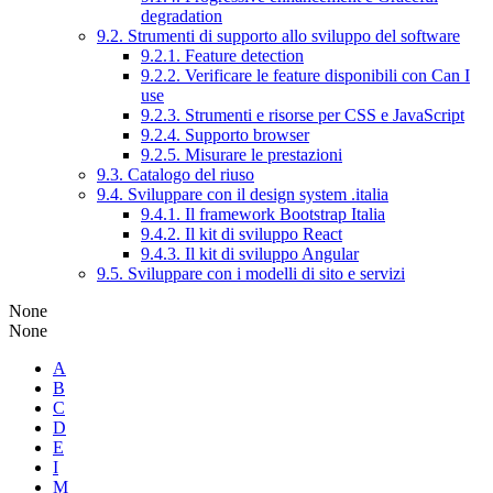
degradation
9.2. Strumenti di supporto allo sviluppo del software
9.2.1. Feature detection
9.2.2. Verificare le feature disponibili con Can I
use
9.2.3. Strumenti e risorse per CSS e JavaScript
9.2.4. Supporto browser
9.2.5. Misurare le prestazioni
9.3. Catalogo del riuso
9.4. Sviluppare con il design system .italia
9.4.1. Il framework Bootstrap Italia
9.4.2. Il kit di sviluppo React
9.4.3. Il kit di sviluppo Angular
9.5. Sviluppare con i modelli di sito e servizi
None
None
A
B
C
D
E
I
M