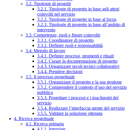
3.2. Tipologie di progetti
3.2.1. Tipologie di progetto in base agli attori
coinvolti nel servizio
3.2.2. Tipologie di progetto in base al focus
3.2.3. Tipologie di progetto in base all’ambito di
intervento
3.3. Competenze, ruoli e figure coinvolte
3.3.1. Coordinatore di progetto
3.3.2. Definire ruoli e responsabilità
3.4. Metodo di lavoro
3.4.1. Definire processi, strumenti e rituali
3.4.2. Curare la documentazione di progetto
3.4.3. Organizzare tavoli tecnici collaborativi
3.4.4. Prendere decisioni
3.5. Il processo progettuale
3.5.1. Organizzare il progetto e la sua gestione
3.5.2. Comprendere il contesto d’uso del servizio
pubblico
3.5.3. Progettare i processi e i
touchpoint
del
servizio
3.5.4. Realizzare l’interfaccia utente del servizio
3.5.5. Validare la soluzione ottenuta
4. Ricerca progettuale
4.1. Ricerca primaria
4.1.1. Interviste