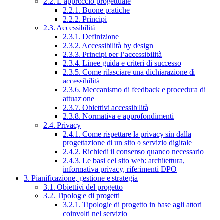
2.2. L’approccio progettuale
2.2.1. Buone pratiche
2.2.2. Principi
2.3. Accessibilità
2.3.1. Definizione
2.3.2. Accessibilità by design
2.3.3. Principi per l’accessibilità
2.3.4. Linee guida e criteri di successo
2.3.5. Come rilasciare una dichiarazione di
accessibilità
2.3.6. Meccanismo di feedback e procedura di
attuazione
2.3.7. Obiettivi accessibilità
2.3.8. Normativa e approfondimenti
2.4. Privacy
2.4.1. Come rispettare la privacy sin dalla
progettazione di un sito o servizio digitale
2.4.2. Richiedi il consenso quando necessario
2.4.3. Le basi del sito web: architettura,
informativa privacy, riferimenti DPO
3. Pianificazione, gestione e strategia
3.1. Obiettivi del progetto
3.2. Tipologie di progetti
3.2.1. Tipologie di progetto in base agli attori
coinvolti nel servizio