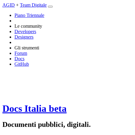
AGID
+
Team Digitale
Piano Triennale
Le community
Developers
Designers
Gli strumenti
Forum
Docs
GitHub
Docs Italia
beta
Documenti pubblici, digitali.