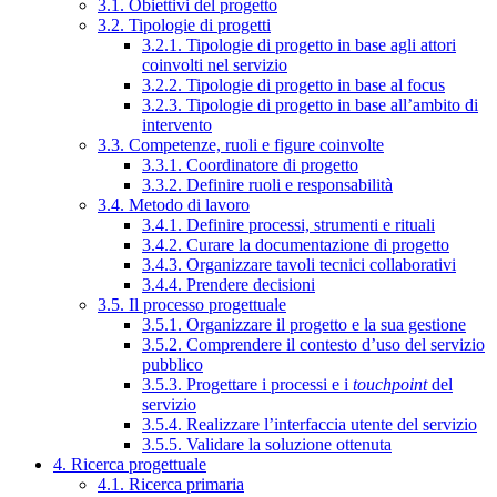
3.1. Obiettivi del progetto
3.2. Tipologie di progetti
3.2.1. Tipologie di progetto in base agli attori
coinvolti nel servizio
3.2.2. Tipologie di progetto in base al focus
3.2.3. Tipologie di progetto in base all’ambito di
intervento
3.3. Competenze, ruoli e figure coinvolte
3.3.1. Coordinatore di progetto
3.3.2. Definire ruoli e responsabilità
3.4. Metodo di lavoro
3.4.1. Definire processi, strumenti e rituali
3.4.2. Curare la documentazione di progetto
3.4.3. Organizzare tavoli tecnici collaborativi
3.4.4. Prendere decisioni
3.5. Il processo progettuale
3.5.1. Organizzare il progetto e la sua gestione
3.5.2. Comprendere il contesto d’uso del servizio
pubblico
3.5.3. Progettare i processi e i
touchpoint
del
servizio
3.5.4. Realizzare l’interfaccia utente del servizio
3.5.5. Validare la soluzione ottenuta
4. Ricerca progettuale
4.1. Ricerca primaria