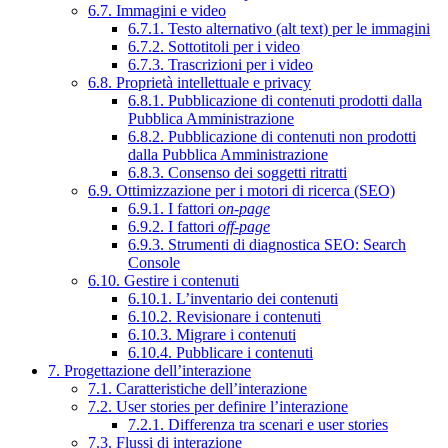
6.7. Immagini e video
6.7.1. Testo alternativo (alt text) per le immagini
6.7.2. Sottotitoli per i video
6.7.3. Trascrizioni per i video
6.8. Proprietà intellettuale e privacy
6.8.1. Pubblicazione di contenuti prodotti dalla
Pubblica Amministrazione
6.8.2. Pubblicazione di contenuti non prodotti
dalla Pubblica Amministrazione
6.8.3. Consenso dei soggetti ritratti
6.9. Ottimizzazione per i motori di ricerca (SEO)
6.9.1. I fattori
on-page
6.9.2. I fattori
off-page
6.9.3. Strumenti di diagnostica SEO: Search
Console
6.10. Gestire i contenuti
6.10.1. L’inventario dei contenuti
6.10.2. Revisionare i contenuti
6.10.3. Migrare i contenuti
6.10.4. Pubblicare i contenuti
7. Progettazione dell’interazione
7.1. Caratteristiche dell’interazione
7.2. User stories per definire l’interazione
7.2.1. Differenza tra scenari e user stories
7.3. Flussi di interazione