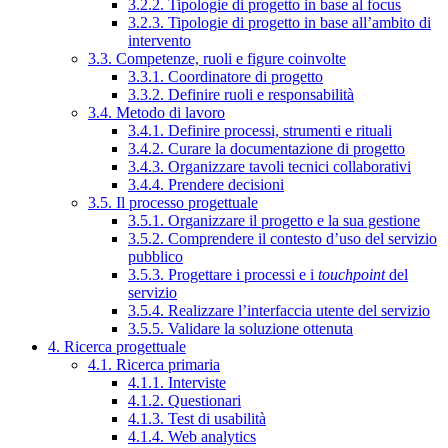
3.2.2. Tipologie di progetto in base al focus
3.2.3. Tipologie di progetto in base all’ambito di
intervento
3.3. Competenze, ruoli e figure coinvolte
3.3.1. Coordinatore di progetto
3.3.2. Definire ruoli e responsabilità
3.4. Metodo di lavoro
3.4.1. Definire processi, strumenti e rituali
3.4.2. Curare la documentazione di progetto
3.4.3. Organizzare tavoli tecnici collaborativi
3.4.4. Prendere decisioni
3.5. Il processo progettuale
3.5.1. Organizzare il progetto e la sua gestione
3.5.2. Comprendere il contesto d’uso del servizio
pubblico
3.5.3. Progettare i processi e i
touchpoint
del
servizio
3.5.4. Realizzare l’interfaccia utente del servizio
3.5.5. Validare la soluzione ottenuta
4. Ricerca progettuale
4.1. Ricerca primaria
4.1.1. Interviste
4.1.2. Questionari
4.1.3. Test di usabilità
4.1.4. Web analytics