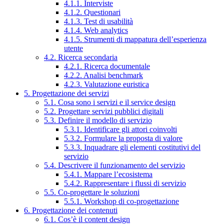
4.1.1. Interviste
4.1.2. Questionari
4.1.3. Test di usabilità
4.1.4. Web analytics
4.1.5. Strumenti di mappatura dell’esperienza
utente
4.2. Ricerca secondaria
4.2.1. Ricerca documentale
4.2.2. Analisi benchmark
4.2.3. Valutazione euristica
5. Progettazione dei servizi
5.1. Cosa sono i servizi e il service design
5.2. Progettare servizi pubblici digitali
5.3. Definire il modello di servizio
5.3.1. Identificare gli attori coinvolti
5.3.2. Formulare la proposta di valore
5.3.3. Inquadrare gli elementi costitutivi del
servizio
5.4. Descrivere il funzionamento del servizio
5.4.1. Mappare l’ecosistema
5.4.2. Rappresentare i flussi di servizio
5.5. Co-progettare le soluzioni
5.5.1. Workshop di co-progettazione
6. Progettazione dei contenuti
6.1. Cos’è il content design