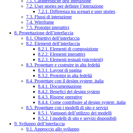
7.1. Caratteristiche dell’interazione
7.2. User stories per definire l’interazione
7.2.1. Differenza tra scenari e user stories
7.3. Flussi di interazione
7.4. Wireframe
7.5. Prototipi interattivi
8. Progettazione dell’interfaccia
8.1. Obiettivi dell’interfaccia
8.2. Elementi dell’interfaccia
8.2.1. Elementi di composizione
8.2.2. Elementi interattivi
8.2.3. Elementi testuali (microtesti)
8.3. Progettare e costruire in alta fedeltà
8.3.1. Layout di pagina
8.3.2. Prototipi in alta fedeltà
8.4. Progettare con il design system .italia
8.4.1. Documentazione
8.4.2. Benefici del design system
8.4.3. Risorse operative
8.4.4. Come contribuire al design system .italia
8.5. Progettare con i modelli di sito e servizi
8.5.1. Vantaggi dell’utilizzo dei modelli
8.5.2. I modelli di sito e servizi disponibili
9. Sviluppo dell’interfaccia
9.1. Approccio allo sviluppo