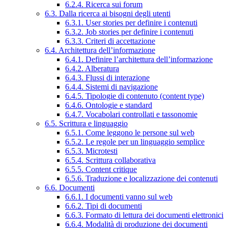
6.2.4. Ricerca sui forum
6.3. Dalla ricerca ai bisogni degli utenti
6.3.1. User stories per definire i contenuti
6.3.2. Job stories per definire i contenuti
6.3.3. Criteri di accettazione
6.4. Architettura dell’informazione
6.4.1. Definire l’architettura dell’informazione
6.4.2. Alberatura
6.4.3. Flussi di interazione
6.4.4. Sistemi di navigazione
6.4.5. Tipologie di contenuto (content type)
6.4.6. Ontologie e standard
6.4.7. Vocabolari controllati e tassonomie
6.5. Scrittura e linguaggio
6.5.1. Come leggono le persone sul web
6.5.2. Le regole per un linguaggio semplice
6.5.3. Microtesti
6.5.4. Scrittura collaborativa
6.5.5. Content critique
6.5.6. Traduzione e localizzazione dei contenuti
6.6. Documenti
6.6.1. I documenti vanno sul web
6.6.2. Tipi di documenti
6.6.3. Formato di lettura dei documenti elettronici
6.6.4. Modalità di produzione dei documenti