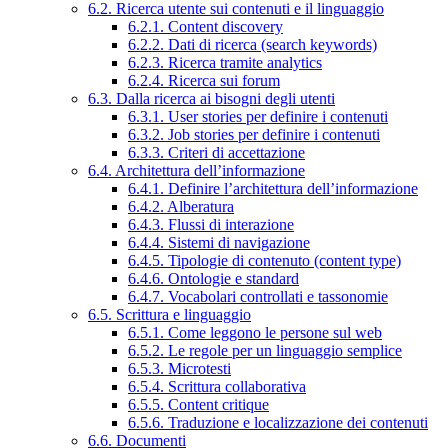
6.2. Ricerca utente sui contenuti e il linguaggio
6.2.1. Content discovery
6.2.2. Dati di ricerca (search keywords)
6.2.3. Ricerca tramite analytics
6.2.4. Ricerca sui forum
6.3. Dalla ricerca ai bisogni degli utenti
6.3.1. User stories per definire i contenuti
6.3.2. Job stories per definire i contenuti
6.3.3. Criteri di accettazione
6.4. Architettura dell’informazione
6.4.1. Definire l’architettura dell’informazione
6.4.2. Alberatura
6.4.3. Flussi di interazione
6.4.4. Sistemi di navigazione
6.4.5. Tipologie di contenuto (content type)
6.4.6. Ontologie e standard
6.4.7. Vocabolari controllati e tassonomie
6.5. Scrittura e linguaggio
6.5.1. Come leggono le persone sul web
6.5.2. Le regole per un linguaggio semplice
6.5.3. Microtesti
6.5.4. Scrittura collaborativa
6.5.5. Content critique
6.5.6. Traduzione e localizzazione dei contenuti
6.6. Documenti