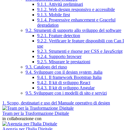
9.1.1. Attività preliminari
9.1.2. Web design responsivo e accessibile
9.1.3. Mobile first
9.1.4. Progressive enhancement e Graceful
degradation
9.2. Strumenti di supporto allo sviluppo del software
9.2.1. Feature detection
9.2.2. Verificare le feature disponibili con Can I
use
9.2.3. Strumenti e risorse per CSS e JavaScript
9.2.4. Supporto browser
9.2.5. Misurare le prestazioni
9.3. Catalogo del riuso
9.4. Sviluppare con il design system .italia
9.4.1. Il framework Bootstrap Italia
9.4.2. Il kit di sviluppo React
9.4.3. Il kit di sviluppo Angular
9.5. Sviluppare con i modelli di sito e servizi
1. Scopo, destinatari e uso del Manuale operativo di design
Team per la Trasformazione Digitale
in collaborazione con
Agenzia per l'Italia Digitale