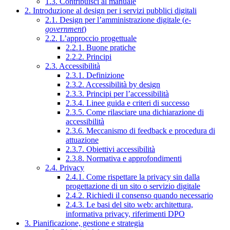
1.3. Contribuisci al manuale
2. Introduzione al design per i servizi pubblici digitali
2.1. Design per l’amministrazione digitale (
e-
government
)
2.2. L’approccio progettuale
2.2.1. Buone pratiche
2.2.2. Principi
2.3. Accessibilità
2.3.1. Definizione
2.3.2. Accessibilità by design
2.3.3. Principi per l’accessibilità
2.3.4. Linee guida e criteri di successo
2.3.5. Come rilasciare una dichiarazione di
accessibilità
2.3.6. Meccanismo di feedback e procedura di
attuazione
2.3.7. Obiettivi accessibilità
2.3.8. Normativa e approfondimenti
2.4. Privacy
2.4.1. Come rispettare la privacy sin dalla
progettazione di un sito o servizio digitale
2.4.2. Richiedi il consenso quando necessario
2.4.3. Le basi del sito web: architettura,
informativa privacy, riferimenti DPO
3. Pianificazione, gestione e strategia