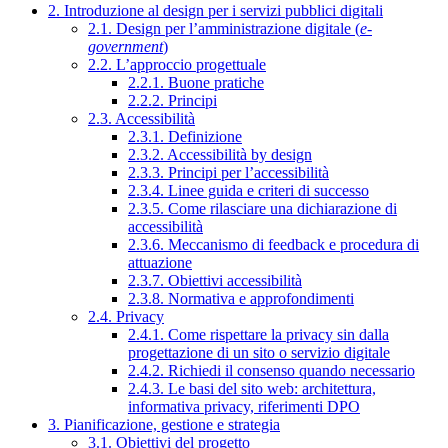
2. Introduzione al design per i servizi pubblici digitali
2.1. Design per l’amministrazione digitale (
e-
government
)
2.2. L’approccio progettuale
2.2.1. Buone pratiche
2.2.2. Principi
2.3. Accessibilità
2.3.1. Definizione
2.3.2. Accessibilità by design
2.3.3. Principi per l’accessibilità
2.3.4. Linee guida e criteri di successo
2.3.5. Come rilasciare una dichiarazione di
accessibilità
2.3.6. Meccanismo di feedback e procedura di
attuazione
2.3.7. Obiettivi accessibilità
2.3.8. Normativa e approfondimenti
2.4. Privacy
2.4.1. Come rispettare la privacy sin dalla
progettazione di un sito o servizio digitale
2.4.2. Richiedi il consenso quando necessario
2.4.3. Le basi del sito web: architettura,
informativa privacy, riferimenti DPO
3. Pianificazione, gestione e strategia
3.1. Obiettivi del progetto