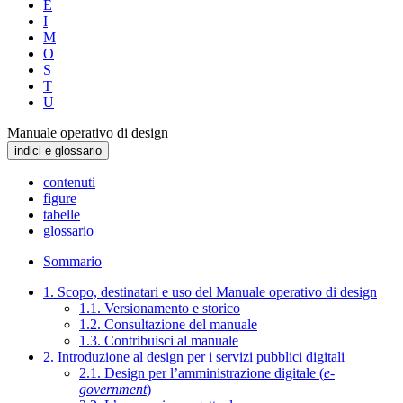
E
I
M
O
S
T
U
Manuale operativo di design
indici e glossario
contenuti
figure
tabelle
glossario
Sommario
1. Scopo, destinatari e uso del Manuale operativo di design
1.1. Versionamento e storico
1.2. Consultazione del manuale
1.3. Contribuisci al manuale
2. Introduzione al design per i servizi pubblici digitali
2.1. Design per l’amministrazione digitale (
e-
government
)