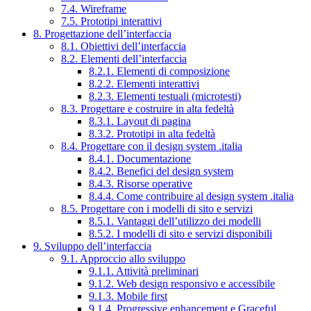
7.4. Wireframe
7.5. Prototipi interattivi
8. Progettazione dell’interfaccia
8.1. Obiettivi dell’interfaccia
8.2. Elementi dell’interfaccia
8.2.1. Elementi di composizione
8.2.2. Elementi interattivi
8.2.3. Elementi testuali (microtesti)
8.3. Progettare e costruire in alta fedeltà
8.3.1. Layout di pagina
8.3.2. Prototipi in alta fedeltà
8.4. Progettare con il design system .italia
8.4.1. Documentazione
8.4.2. Benefici del design system
8.4.3. Risorse operative
8.4.4. Come contribuire al design system .italia
8.5. Progettare con i modelli di sito e servizi
8.5.1. Vantaggi dell’utilizzo dei modelli
8.5.2. I modelli di sito e servizi disponibili
9. Sviluppo dell’interfaccia
9.1. Approccio allo sviluppo
9.1.1. Attività preliminari
9.1.2. Web design responsivo e accessibile
9.1.3. Mobile first
9.1.4. Progressive enhancement e Graceful