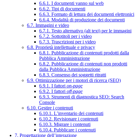
6.6.1. I documenti vanno sul web
6.6.2. Tipi di documenti
6.6.3. Formato di lettura dei documenti elettronici
6.6.4. Modalità di produzione dei documenti
6.7. Immagini e video
6.7.1. Testo alternativo (alt text) per le immagini
6.7.2. Sottotitoli per i video
6.7.3. Trascrizioni per i video
6.8. Proprietà intellettuale e privacy
6.8.1. Pubblicazione di contenuti prodotti dalla
Pubblica Amministrazione
6.8.2. Pubblicazione di contenuti non prodotti
dalla Pubblica Amministrazione
6.8.3. Consenso dei soggetti ritratti
6.9. Ottimizzazione per i motori di ricerca (SEO)
6.9.1. I fattori
on-page
6.9.2. I fattori
off-page
6.9.3. Strumenti di diagnostica SEO: Search
Console
6.10. Gestire i contenuti
6.10.1. L’inventario dei contenuti
6.10.2. Revisionare i contenuti
6.10.3. Migrare i contenuti
6.10.4. Pubblicare i contenuti
7. Progettazione dell’interazione