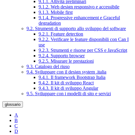
9.1.1. Attività preliminari
9.1.2. Web design responsivo e accessibile
9.1.3. Mobile first
9.1.4. Progressive enhancement e Graceful
degradation
9.2. Strumenti di supporto allo sviluppo del software
9.2.1. Feature detection
9.2.2. Verificare le feature disponibili con Can I
use
9.2.3. Strumenti e risorse per CSS e JavaScript
9.2.4. Supporto browser
9.2.5. Misurare le prestazioni
9.3. Catalogo del riuso
9.4. Sviluppare con il design system .italia
9.4.1. Il framework Bootstrap Italia
9.4.2. Il kit di sviluppo React
9.4.3. Il kit di sviluppo Angular
9.5. Sviluppare con i modelli di sito e servizi
glossario
A
B
C
D