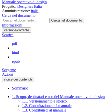
Manuale operativo di design
Progetto:
Designers Italia
Amministrazione:
italia
Cerca nel documento
Cerca nel documento
Informazioni
versione-corrente
Scarica
pdf
html
epub
Sorgente
Azioni
indice dei contenuti
Sommario
1. Scopo, destinatari e uso del Manuale operativo di design
1.1. Versionamento e storico
1.2. Consultazione del manuale
1.3. Contribuisci al manuale