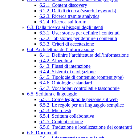
6.2.1. Content discovery
6.2.2. Dati di ricerca (search keywords)
6.2.3. Ricerca tramite analytics
6.2.4. Ricerca sui forum
6.3. Dalla ricerca ai bisogni degli utenti
6.3.1. User stories per definire i contenuti
6.3.2. Job stories per definire i contenuti
6.3.3. Criteri di accettazione
6.4. Architettura dell’informazione
6.4.1. Definire l’architettura dell’informazione
6.4.2. Alberatura
6.4.3. Flussi di interazione
6.4.4. Sistemi di navigazione
6.4.5. Tipologie di contenuto (content type)
6.4.6. Ontologie e standard
6.4.7. Vocabolari controllati e tassonomie
6.5. Scrittura e linguaggio
6.5.1. Come leggono le persone sul web
6.5.2. Le regole per un linguaggio semplice
6.5.3. Microtesti
6.5.4. Scrittura collaborativa
6.5.5. Content critique
6.5.6. Traduzione e localizzazione dei contenuti
6.6. Documenti