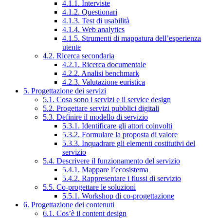
4.1.1. Interviste
4.1.2. Questionari
4.1.3. Test di usabilità
4.1.4. Web analytics
4.1.5. Strumenti di mappatura dell’esperienza
utente
4.2. Ricerca secondaria
4.2.1. Ricerca documentale
4.2.2. Analisi benchmark
4.2.3. Valutazione euristica
5. Progettazione dei servizi
5.1. Cosa sono i servizi e il service design
5.2. Progettare servizi pubblici digitali
5.3. Definire il modello di servizio
5.3.1. Identificare gli attori coinvolti
5.3.2. Formulare la proposta di valore
5.3.3. Inquadrare gli elementi costitutivi del
servizio
5.4. Descrivere il funzionamento del servizio
5.4.1. Mappare l’ecosistema
5.4.2. Rappresentare i flussi di servizio
5.5. Co-progettare le soluzioni
5.5.1. Workshop di co-progettazione
6. Progettazione dei contenuti
6.1. Cos’è il content design