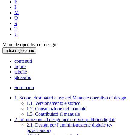
E
I
M
O
S
T
U
Manuale operativo di design
indici e glossario
contenuti
figure
tabelle
glossario
Sommario
1. Scopo, destinatari e uso del Manuale operativo di design
1.1. Versionamento e storico
1.2. Consultazione del manuale
1.3. Contribuisci al manuale
2. Introduzione al design per i servizi pubblici digitali
2.1. Design per l’amministrazione digitale (
e-
government
)