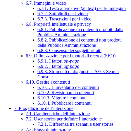
6.7. Immagini e video
6.7.1. Testo alternativo (alt text) per le immagini
6.7.2. Sottotitoli per i video
6.7.3. Trascrizioni per i video
6.8. Proprietà intellettuale e privacy
6.8.1. Pubblicazione di contenuti prodotti dalla
Pubblica Amministrazione
6.8.2. Pubblicazione di contenuti non prodotti
dalla Pubblica Amministrazione
6.8.3. Consenso dei soggetti ritratti
6.9. Ottimizzazione per i motori di ricerca (SEO)
6.9.1. I fattori
on-page
6.9.2. I fattori
off-page
6.9.3. Strumenti di diagnostica SEO: Search
Console
6.10. Gestire i contenuti
6.10.1. L’inventario dei contenuti
6.10.2. Revisionare i contenuti
6.10.3. Migrare i contenuti
6.10.4. Pubblicare i contenuti
7. Progettazione dell’interazione
7.1. Caratteristiche dell’interazione
7.2. User stories per definire l’interazione
7.2.1. Differenza tra scenari e user stories
7.3. Flussi di interazione