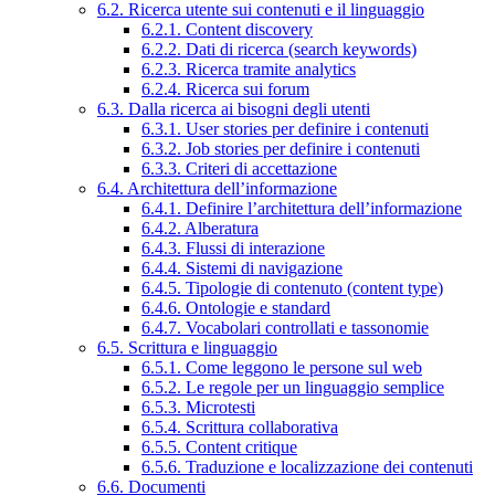
6.2. Ricerca utente sui contenuti e il linguaggio
6.2.1. Content discovery
6.2.2. Dati di ricerca (search keywords)
6.2.3. Ricerca tramite analytics
6.2.4. Ricerca sui forum
6.3. Dalla ricerca ai bisogni degli utenti
6.3.1. User stories per definire i contenuti
6.3.2. Job stories per definire i contenuti
6.3.3. Criteri di accettazione
6.4. Architettura dell’informazione
6.4.1. Definire l’architettura dell’informazione
6.4.2. Alberatura
6.4.3. Flussi di interazione
6.4.4. Sistemi di navigazione
6.4.5. Tipologie di contenuto (content type)
6.4.6. Ontologie e standard
6.4.7. Vocabolari controllati e tassonomie
6.5. Scrittura e linguaggio
6.5.1. Come leggono le persone sul web
6.5.2. Le regole per un linguaggio semplice
6.5.3. Microtesti
6.5.4. Scrittura collaborativa
6.5.5. Content critique
6.5.6. Traduzione e localizzazione dei contenuti
6.6. Documenti