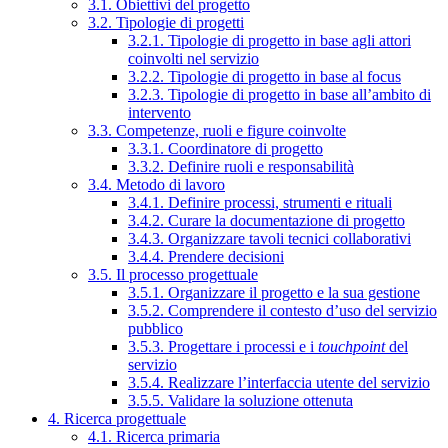
3.1. Obiettivi del progetto
3.2. Tipologie di progetti
3.2.1. Tipologie di progetto in base agli attori
coinvolti nel servizio
3.2.2. Tipologie di progetto in base al focus
3.2.3. Tipologie di progetto in base all’ambito di
intervento
3.3. Competenze, ruoli e figure coinvolte
3.3.1. Coordinatore di progetto
3.3.2. Definire ruoli e responsabilità
3.4. Metodo di lavoro
3.4.1. Definire processi, strumenti e rituali
3.4.2. Curare la documentazione di progetto
3.4.3. Organizzare tavoli tecnici collaborativi
3.4.4. Prendere decisioni
3.5. Il processo progettuale
3.5.1. Organizzare il progetto e la sua gestione
3.5.2. Comprendere il contesto d’uso del servizio
pubblico
3.5.3. Progettare i processi e i
touchpoint
del
servizio
3.5.4. Realizzare l’interfaccia utente del servizio
3.5.5. Validare la soluzione ottenuta
4. Ricerca progettuale
4.1. Ricerca primaria