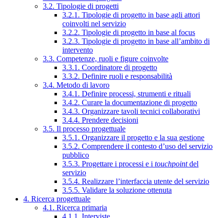
3.2. Tipologie di progetti
3.2.1. Tipologie di progetto in base agli attori
coinvolti nel servizio
3.2.2. Tipologie di progetto in base al focus
3.2.3. Tipologie di progetto in base all’ambito di
intervento
3.3. Competenze, ruoli e figure coinvolte
3.3.1. Coordinatore di progetto
3.3.2. Definire ruoli e responsabilità
3.4. Metodo di lavoro
3.4.1. Definire processi, strumenti e rituali
3.4.2. Curare la documentazione di progetto
3.4.3. Organizzare tavoli tecnici collaborativi
3.4.4. Prendere decisioni
3.5. Il processo progettuale
3.5.1. Organizzare il progetto e la sua gestione
3.5.2. Comprendere il contesto d’uso del servizio
pubblico
3.5.3. Progettare i processi e i
touchpoint
del
servizio
3.5.4. Realizzare l’interfaccia utente del servizio
3.5.5. Validare la soluzione ottenuta
4. Ricerca progettuale
4.1. Ricerca primaria
4.1.1. Interviste