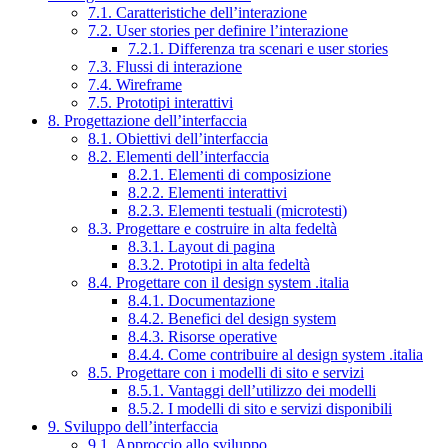
7.1. Caratteristiche dell’interazione
7.2. User stories per definire l’interazione
7.2.1. Differenza tra scenari e user stories
7.3. Flussi di interazione
7.4. Wireframe
7.5. Prototipi interattivi
8. Progettazione dell’interfaccia
8.1. Obiettivi dell’interfaccia
8.2. Elementi dell’interfaccia
8.2.1. Elementi di composizione
8.2.2. Elementi interattivi
8.2.3. Elementi testuali (microtesti)
8.3. Progettare e costruire in alta fedeltà
8.3.1. Layout di pagina
8.3.2. Prototipi in alta fedeltà
8.4. Progettare con il design system .italia
8.4.1. Documentazione
8.4.2. Benefici del design system
8.4.3. Risorse operative
8.4.4. Come contribuire al design system .italia
8.5. Progettare con i modelli di sito e servizi
8.5.1. Vantaggi dell’utilizzo dei modelli
8.5.2. I modelli di sito e servizi disponibili
9. Sviluppo dell’interfaccia
9.1. Approccio allo sviluppo