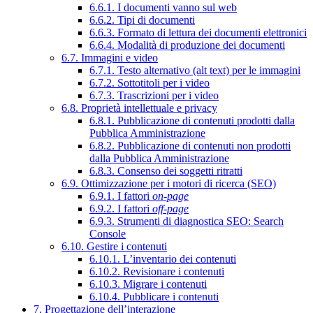
6.6.1. I documenti vanno sul web
6.6.2. Tipi di documenti
6.6.3. Formato di lettura dei documenti elettronici
6.6.4. Modalità di produzione dei documenti
6.7. Immagini e video
6.7.1. Testo alternativo (alt text) per le immagini
6.7.2. Sottotitoli per i video
6.7.3. Trascrizioni per i video
6.8. Proprietà intellettuale e privacy
6.8.1. Pubblicazione di contenuti prodotti dalla
Pubblica Amministrazione
6.8.2. Pubblicazione di contenuti non prodotti
dalla Pubblica Amministrazione
6.8.3. Consenso dei soggetti ritratti
6.9. Ottimizzazione per i motori di ricerca (SEO)
6.9.1. I fattori
on-page
6.9.2. I fattori
off-page
6.9.3. Strumenti di diagnostica SEO: Search
Console
6.10. Gestire i contenuti
6.10.1. L’inventario dei contenuti
6.10.2. Revisionare i contenuti
6.10.3. Migrare i contenuti
6.10.4. Pubblicare i contenuti
7. Progettazione dell’interazione