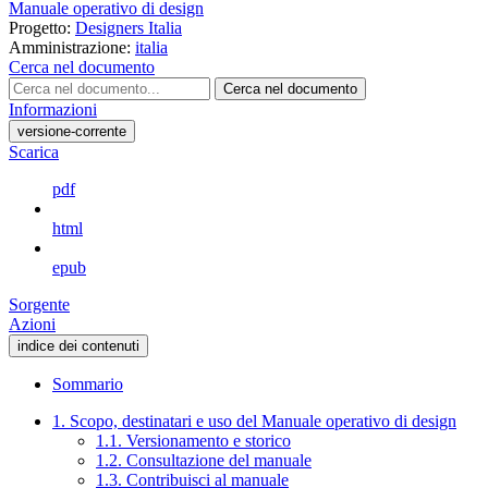
Manuale operativo di design
Progetto:
Designers Italia
Amministrazione:
italia
Cerca nel documento
Cerca nel documento
Informazioni
versione-corrente
Scarica
pdf
html
epub
Sorgente
Azioni
indice dei contenuti
Sommario
1. Scopo, destinatari e uso del Manuale operativo di design
1.1. Versionamento e storico
1.2. Consultazione del manuale
1.3. Contribuisci al manuale