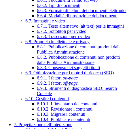
6.6.1. I documenti vanno sul web
6.6.2. Tipi di documenti
6.6.3. Formato di lettura dei documenti elettronici
6.6.4. Modalità di produzione dei documenti
6.7. Immagini e video
6.7.1. Testo alternativo (alt text) per le immagini
6.7.2. Sottotitoli per i video
6.7.3. Trascrizioni per i video
6.8. Proprietà intellettuale e privacy
6.8.1. Pubblicazione di contenuti prodotti dalla
Pubblica Amministrazione
6.8.2. Pubblicazione di contenuti non prodotti
dalla Pubblica Amministrazione
6.8.3. Consenso dei soggetti ritratti
6.9. Ottimizzazione per i motori di ricerca (SEO)
6.9.1. I fattori
on-page
6.9.2. I fattori
off-page
6.9.3. Strumenti di diagnostica SEO: Search
Console
6.10. Gestire i contenuti
6.10.1. L’inventario dei contenuti
6.10.2. Revisionare i contenuti
6.10.3. Migrare i contenuti
6.10.4. Pubblicare i contenuti
7. Progettazione dell’interazione