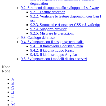
degradation
9.2. Strumenti di supporto allo sviluppo del software
9.2.1. Feature detection
9.2.2. Verificare le feature disponibili con Can I
use
9.2.3. Strumenti e risorse per CSS e JavaScript
9.2.4. Supporto browser
9.2.5. Misurare le prestazioni
9.3. Catalogo del riuso
9.4. Sviluppare con il design system .italia
9.4.1. Il framework Bootstrap Italia
9.4.2. Il kit di sviluppo React
9.4.3. Il kit di sviluppo Angular
9.5. Sviluppare con i modelli di sito e servizi
None
None
A
B
C
D
E
I
M