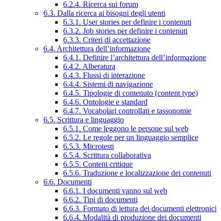
6.2.4. Ricerca sui forum
6.3. Dalla ricerca ai bisogni degli utenti
6.3.1. User stories per definire i contenuti
6.3.2. Job stories per definire i contenuti
6.3.3. Criteri di accettazione
6.4. Architettura dell’informazione
6.4.1. Definire l’architettura dell’informazione
6.4.2. Alberatura
6.4.3. Flussi di interazione
6.4.4. Sistemi di navigazione
6.4.5. Tipologie di contenuto (content type)
6.4.6. Ontologie e standard
6.4.7. Vocabolari controllati e tassonomie
6.5. Scrittura e linguaggio
6.5.1. Come leggono le persone sul web
6.5.2. Le regole per un linguaggio semplice
6.5.3. Microtesti
6.5.4. Scrittura collaborativa
6.5.5. Content critique
6.5.6. Traduzione e localizzazione dei contenuti
6.6. Documenti
6.6.1. I documenti vanno sul web
6.6.2. Tipi di documenti
6.6.3. Formato di lettura dei documenti elettronici
6.6.4. Modalità di produzione dei documenti