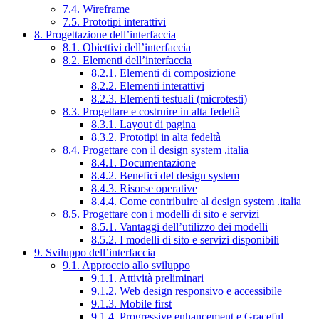
7.4. Wireframe
7.5. Prototipi interattivi
8. Progettazione dell’interfaccia
8.1. Obiettivi dell’interfaccia
8.2. Elementi dell’interfaccia
8.2.1. Elementi di composizione
8.2.2. Elementi interattivi
8.2.3. Elementi testuali (microtesti)
8.3. Progettare e costruire in alta fedeltà
8.3.1. Layout di pagina
8.3.2. Prototipi in alta fedeltà
8.4. Progettare con il design system .italia
8.4.1. Documentazione
8.4.2. Benefici del design system
8.4.3. Risorse operative
8.4.4. Come contribuire al design system .italia
8.5. Progettare con i modelli di sito e servizi
8.5.1. Vantaggi dell’utilizzo dei modelli
8.5.2. I modelli di sito e servizi disponibili
9. Sviluppo dell’interfaccia
9.1. Approccio allo sviluppo
9.1.1. Attività preliminari
9.1.2. Web design responsivo e accessibile
9.1.3. Mobile first
9.1.4. Progressive enhancement e Graceful