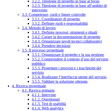
3.2.2. Tipologie di progetto in base al focus
3.2.3. Tipologie di progetto in base all’ambito di
intervento
3.3. Competenze, ruoli e figure coinvolte
3.3.1. Coordinatore di progetto
3.3.2. Definire ruoli e responsabilità
3.4. Metodo di lavoro
3.4.1. Definire processi, strumenti e rituali
3.4.2. Curare la documentazione di progetto
3.4.3. Organizzare tavoli tecnici collaborativi
3.4.4. Prendere decisioni
3.5. Il processo progettuale
3.5.1. Organizzare il progetto e la sua gestione
3.5.2. Comprendere il contesto d’uso del servizio
pubblico
3.5.3. Progettare i processi e i
touchpoint
del
servizio
3.5.4. Realizzare l’interfaccia utente del servizio
3.5.5. Validare la soluzione ottenuta
4. Ricerca progettuale
4.1. Ricerca primaria
4.1.1. Interviste
4.1.2. Questionari
4.1.3. Test di usabilità
4.1.4. Web analytics