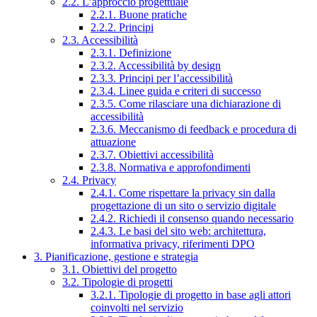
2.2. L’approccio progettuale
2.2.1. Buone pratiche
2.2.2. Principi
2.3. Accessibilità
2.3.1. Definizione
2.3.2. Accessibilità by design
2.3.3. Principi per l’accessibilità
2.3.4. Linee guida e criteri di successo
2.3.5. Come rilasciare una dichiarazione di
accessibilità
2.3.6. Meccanismo di feedback e procedura di
attuazione
2.3.7. Obiettivi accessibilità
2.3.8. Normativa e approfondimenti
2.4. Privacy
2.4.1. Come rispettare la privacy sin dalla
progettazione di un sito o servizio digitale
2.4.2. Richiedi il consenso quando necessario
2.4.3. Le basi del sito web: architettura,
informativa privacy, riferimenti DPO
3. Pianificazione, gestione e strategia
3.1. Obiettivi del progetto
3.2. Tipologie di progetti
3.2.1. Tipologie di progetto in base agli attori
coinvolti nel servizio