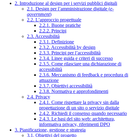
2. Introduzione al design per i servizi pubblici digitali
2.1. Design per l’amministrazione digitale (
e-
government
)
2.2. L’approccio progettuale
2.2.1. Buone pratiche
2.2.2. Principi
2.3. Accessibilità
2.3.1. Definizione
2.3.2. Accessibilità by design
2.3.3. Principi per l’accessibilità
2.3.4. Linee guida e criteri di successo
2.3.5. Come rilasciare una dichiarazione di
accessibilità
2.3.6. Meccanismo di feedback e procedura di
attuazione
2.3.7. Obiettivi accessibilità
2.3.8. Normativa e approfondimenti
2.4. Privacy
2.4.1. Come rispettare la privacy sin dalla
progettazione di un sito o servizio digitale
2.4.2. Richiedi il consenso quando necessario
2.4.3. Le basi del sito web: architettura,
informativa privacy, riferimenti DPO
3. Pianificazione, gestione e strategia
3.1. Obiettivi del progetto