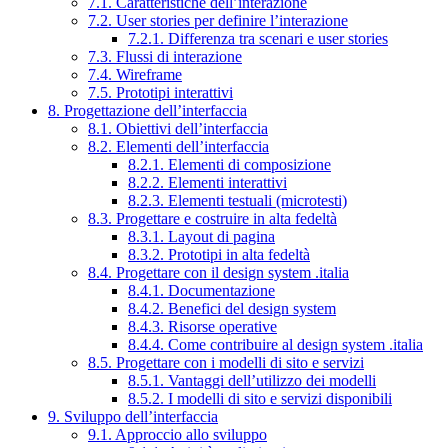
7.1. Caratteristiche dell’interazione
7.2. User stories per definire l’interazione
7.2.1. Differenza tra scenari e user stories
7.3. Flussi di interazione
7.4. Wireframe
7.5. Prototipi interattivi
8. Progettazione dell’interfaccia
8.1. Obiettivi dell’interfaccia
8.2. Elementi dell’interfaccia
8.2.1. Elementi di composizione
8.2.2. Elementi interattivi
8.2.3. Elementi testuali (microtesti)
8.3. Progettare e costruire in alta fedeltà
8.3.1. Layout di pagina
8.3.2. Prototipi in alta fedeltà
8.4. Progettare con il design system .italia
8.4.1. Documentazione
8.4.2. Benefici del design system
8.4.3. Risorse operative
8.4.4. Come contribuire al design system .italia
8.5. Progettare con i modelli di sito e servizi
8.5.1. Vantaggi dell’utilizzo dei modelli
8.5.2. I modelli di sito e servizi disponibili
9. Sviluppo dell’interfaccia
9.1. Approccio allo sviluppo