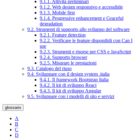
9.1.1. Attività preliminari
9.1.2. Web design responsivo e accessibile
9.1.3. Mobile first
9.1.4. Progressive enhancement e Graceful
degradation
9.2. Strumenti di supporto allo sviluppo del software
9.2.1. Feature detection
9.2.2. Verificare le feature disponibili con Can I
use
9.2.3. Strumenti e risorse per CSS e JavaScript
9.2.4. Supporto browser
9.2.5. Misurare le prestazioni
9.3. Catalogo del riuso
9.4. Sviluppare con il design system .italia
9.4.1. Il framework Bootstrap Italia
9.4.2. Il kit di sviluppo React
9.4.3. Il kit di sviluppo Angular
9.5. Sviluppare con i modelli di sito e servizi
glossario
A
B
C
D