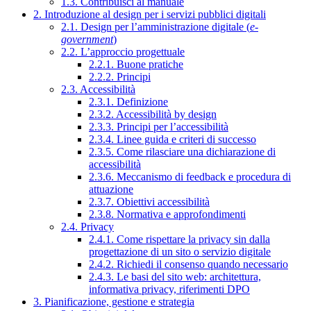
1.3. Contribuisci al manuale
2. Introduzione al design per i servizi pubblici digitali
2.1. Design per l’amministrazione digitale (
e-
government
)
2.2. L’approccio progettuale
2.2.1. Buone pratiche
2.2.2. Principi
2.3. Accessibilità
2.3.1. Definizione
2.3.2. Accessibilità by design
2.3.3. Principi per l’accessibilità
2.3.4. Linee guida e criteri di successo
2.3.5. Come rilasciare una dichiarazione di
accessibilità
2.3.6. Meccanismo di feedback e procedura di
attuazione
2.3.7. Obiettivi accessibilità
2.3.8. Normativa e approfondimenti
2.4. Privacy
2.4.1. Come rispettare la privacy sin dalla
progettazione di un sito o servizio digitale
2.4.2. Richiedi il consenso quando necessario
2.4.3. Le basi del sito web: architettura,
informativa privacy, riferimenti DPO
3. Pianificazione, gestione e strategia