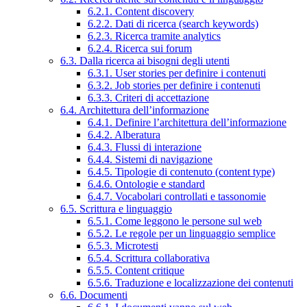
6.2.1. Content discovery
6.2.2. Dati di ricerca (search keywords)
6.2.3. Ricerca tramite analytics
6.2.4. Ricerca sui forum
6.3. Dalla ricerca ai bisogni degli utenti
6.3.1. User stories per definire i contenuti
6.3.2. Job stories per definire i contenuti
6.3.3. Criteri di accettazione
6.4. Architettura dell’informazione
6.4.1. Definire l’architettura dell’informazione
6.4.2. Alberatura
6.4.3. Flussi di interazione
6.4.4. Sistemi di navigazione
6.4.5. Tipologie di contenuto (content type)
6.4.6. Ontologie e standard
6.4.7. Vocabolari controllati e tassonomie
6.5. Scrittura e linguaggio
6.5.1. Come leggono le persone sul web
6.5.2. Le regole per un linguaggio semplice
6.5.3. Microtesti
6.5.4. Scrittura collaborativa
6.5.5. Content critique
6.5.6. Traduzione e localizzazione dei contenuti
6.6. Documenti