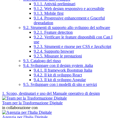
9.1.1. Attività preliminari
9.1.2. Web design responsivo e accessibile
9.1.3. Mobile first
9.1.4. Progressive enhancement e Graceful
degradation
9.2. Strumenti di supporto allo sviluppo del software
9.2.1. Feature detection
9.2.2. Verificare le feature disponibili con Can I
use
9.2.3. Strumenti e risorse per CSS e JavaScript
9.2.4. Supporto browser
9.2.5. Misurare le prestazioni
9.3. Catalogo del riuso
9.4. Sviluppare con il design system .italia
9.4.1. Il framework Bootstrap Italia
9.4.2. Il kit di sviluppo React
9.4.3. Il kit di sviluppo Angular
9.5. Sviluppare con i modelli di sito e servizi
1. Scopo, destinatari e uso del Manuale operativo di design
Team per la Trasformazione Digitale
in collaborazione con
Agenzia per l'Italia Digitale