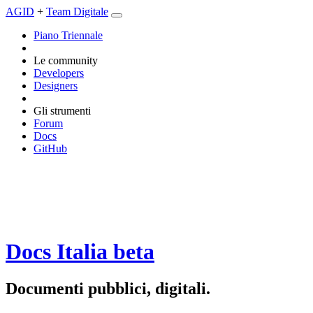
AGID
+
Team Digitale
Piano Triennale
Le community
Developers
Designers
Gli strumenti
Forum
Docs
GitHub
Docs Italia
beta
Documenti pubblici, digitali.