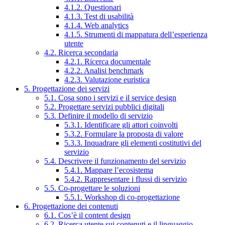
4.1.2. Questionari
4.1.3. Test di usabilità
4.1.4. Web analytics
4.1.5. Strumenti di mappatura dell’esperienza
utente
4.2. Ricerca secondaria
4.2.1. Ricerca documentale
4.2.2. Analisi benchmark
4.2.3. Valutazione euristica
5. Progettazione dei servizi
5.1. Cosa sono i servizi e il service design
5.2. Progettare servizi pubblici digitali
5.3. Definire il modello di servizio
5.3.1. Identificare gli attori coinvolti
5.3.2. Formulare la proposta di valore
5.3.3. Inquadrare gli elementi costitutivi del
servizio
5.4. Descrivere il funzionamento del servizio
5.4.1. Mappare l’ecosistema
5.4.2. Rappresentare i flussi di servizio
5.5. Co-progettare le soluzioni
5.5.1. Workshop di co-progettazione
6. Progettazione dei contenuti
6.1. Cos’è il content design
6.2. Ricerca utente sui contenuti e il linguaggio