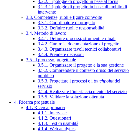
3.2.2. Tipologie di progetto in base al focus
3.2.3. Tipologie di progetto in base all’ambito di
intervento
3.3. Competenze, ruoli e figure coinvolte
3.3.1. Coordinatore di progetto
3.3.2. Definire ruoli e responsabilità
3.4. Metodo di lavoro
3.4.1. Definire processi, strumenti e rituali
3.4.2. Curare la documentazione di progetto
3.4.3. Organizzare tavoli tecnici collaborativi
3.4.4. Prendere decisioni
3.5. Il processo progettuale
3.5.1. Organizzare il progetto e la sua gestione
3.5.2. Comprendere il contesto d’uso del servizio
pubblico
3.5.3. Progettare i processi e i
touchpoint
del
servizio
3.5.4. Realizzare l’interfaccia utente del servizio
3.5.5. Validare la soluzione ottenuta
4. Ricerca progettuale
4.1. Ricerca primaria
4.1.1. Interviste
4.1.2. Questionari
4.1.3. Test di usabilità
4.1.4. Web analytics