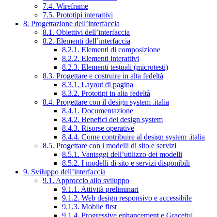
7.4. Wireframe
7.5. Prototipi interattivi
8. Progettazione dell’interfaccia
8.1. Obiettivi dell’interfaccia
8.2. Elementi dell’interfaccia
8.2.1. Elementi di composizione
8.2.2. Elementi interattivi
8.2.3. Elementi testuali (microtesti)
8.3. Progettare e costruire in alta fedeltà
8.3.1. Layout di pagina
8.3.2. Prototipi in alta fedeltà
8.4. Progettare con il design system .italia
8.4.1. Documentazione
8.4.2. Benefici del design system
8.4.3. Risorse operative
8.4.4. Come contribuire al design system .italia
8.5. Progettare con i modelli di sito e servizi
8.5.1. Vantaggi dell’utilizzo dei modelli
8.5.2. I modelli di sito e servizi disponibili
9. Sviluppo dell’interfaccia
9.1. Approccio allo sviluppo
9.1.1. Attività preliminari
9.1.2. Web design responsivo e accessibile
9.1.3. Mobile first
9.1.4. Progressive enhancement e Graceful