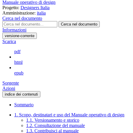
Manuale operativo di design
Progetto:
Designers Italia
Amministrazione:
italia
Cerca nel documento
Cerca nel documento
Informazioni
versione-corrente
Scarica
pdf
html
epub
Sorgente
Azioni
indice dei contenuti
Sommario
1. Scopo, destinatari e uso del Manuale operativo di design
1.1. Versionamento e storico
1.2. Consultazione del manuale
1.3. Contribuisci al manuale