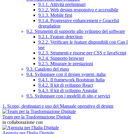
9.1.1. Attività preliminari
9.1.2. Web design responsivo e accessibile
9.1.3. Mobile first
9.1.4. Progressive enhancement e Graceful
degradation
9.2. Strumenti di supporto allo sviluppo del software
9.2.1. Feature detection
9.2.2. Verificare le feature disponibili con Can I
use
9.2.3. Strumenti e risorse per CSS e JavaScript
9.2.4. Supporto browser
9.2.5. Misurare le prestazioni
9.3. Catalogo del riuso
9.4. Sviluppare con il design system .italia
9.4.1. Il framework Bootstrap Italia
9.4.2. Il kit di sviluppo React
9.4.3. Il kit di sviluppo Angular
9.5. Sviluppare con i modelli di sito e servizi
1. Scopo, destinatari e uso del Manuale operativo di design
Team per la Trasformazione Digitale
in collaborazione con
Agenzia per l'Italia Digitale