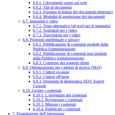
6.6.1. I documenti vanno sul web
6.6.2. Tipi di documenti
6.6.3. Formato di lettura dei documenti elettronici
6.6.4. Modalità di produzione dei documenti
6.7. Immagini e video
6.7.1. Testo alternativo (alt text) per le immagini
6.7.2. Sottotitoli per i video
6.7.3. Trascrizioni per i video
6.8. Proprietà intellettuale e privacy
6.8.1. Pubblicazione di contenuti prodotti dalla
Pubblica Amministrazione
6.8.2. Pubblicazione di contenuti non prodotti
dalla Pubblica Amministrazione
6.8.3. Consenso dei soggetti ritratti
6.9. Ottimizzazione per i motori di ricerca (SEO)
6.9.1. I fattori
on-page
6.9.2. I fattori
off-page
6.9.3. Strumenti di diagnostica SEO: Search
Console
6.10. Gestire i contenuti
6.10.1. L’inventario dei contenuti
6.10.2. Revisionare i contenuti
6.10.3. Migrare i contenuti
6.10.4. Pubblicare i contenuti
7. Progettazione dell’interazione