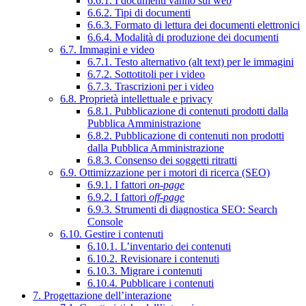
6.6.1. I documenti vanno sul web
6.6.2. Tipi di documenti
6.6.3. Formato di lettura dei documenti elettronici
6.6.4. Modalità di produzione dei documenti
6.7. Immagini e video
6.7.1. Testo alternativo (alt text) per le immagini
6.7.2. Sottotitoli per i video
6.7.3. Trascrizioni per i video
6.8. Proprietà intellettuale e privacy
6.8.1. Pubblicazione di contenuti prodotti dalla
Pubblica Amministrazione
6.8.2. Pubblicazione di contenuti non prodotti
dalla Pubblica Amministrazione
6.8.3. Consenso dei soggetti ritratti
6.9. Ottimizzazione per i motori di ricerca (SEO)
6.9.1. I fattori
on-page
6.9.2. I fattori
off-page
6.9.3. Strumenti di diagnostica SEO: Search
Console
6.10. Gestire i contenuti
6.10.1. L’inventario dei contenuti
6.10.2. Revisionare i contenuti
6.10.3. Migrare i contenuti
6.10.4. Pubblicare i contenuti
7. Progettazione dell’interazione