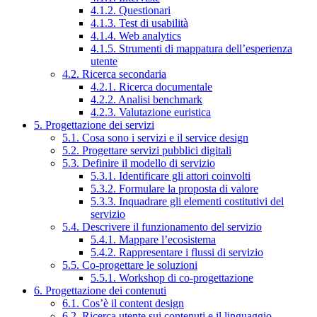
4.1.2. Questionari
4.1.3. Test di usabilità
4.1.4. Web analytics
4.1.5. Strumenti di mappatura dell’esperienza
utente
4.2. Ricerca secondaria
4.2.1. Ricerca documentale
4.2.2. Analisi benchmark
4.2.3. Valutazione euristica
5. Progettazione dei servizi
5.1. Cosa sono i servizi e il service design
5.2. Progettare servizi pubblici digitali
5.3. Definire il modello di servizio
5.3.1. Identificare gli attori coinvolti
5.3.2. Formulare la proposta di valore
5.3.3. Inquadrare gli elementi costitutivi del
servizio
5.4. Descrivere il funzionamento del servizio
5.4.1. Mappare l’ecosistema
5.4.2. Rappresentare i flussi di servizio
5.5. Co-progettare le soluzioni
5.5.1. Workshop di co-progettazione
6. Progettazione dei contenuti
6.1. Cos’è il content design
6.2. Ricerca utente sui contenuti e il linguaggio