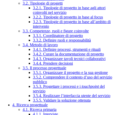
3.2. Tipologie di progetti
3.2.1. Tipologie di progetto in base agli attori
coinvolti nel servizio
3.2.2. Tipologie di progetto in base al focus
3.2.3. Tipologie di progetto in base all’ambito di
intervento
3.3. Competenze, ruoli e figure coinvolte
3.3.1. Coordinatore di progetto
3.3.2. Definire ruoli e responsabilità
3.4. Metodo di lavoro
3.4.1. Definire processi, strumenti e rituali
3.4.2. Curare la documentazione di progetto
3.4.3. Organizzare tavoli tecnici collaborativi
3.4.4. Prendere decisioni
3.5. Il processo progettuale
3.5.1. Organizzare il progetto e la sua gestione
3.5.2. Comprendere il contesto d’uso del servizio
pubblico
3.5.3. Progettare i processi e i
touchpoint
del
servizio
3.5.4. Realizzare l’interfaccia utente del servizio
3.5.5. Validare la soluzione ottenuta
4. Ricerca progettuale
4.1. Ricerca primaria
4.1.1. Interviste