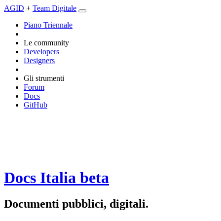
AGID
+
Team Digitale
Piano Triennale
Le community
Developers
Designers
Gli strumenti
Forum
Docs
GitHub
Docs Italia
beta
Documenti pubblici, digitali.