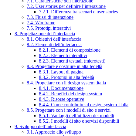
7.1. Caratteristiche dell’interazione
7.2. User stories per definire l’interazione
7.2.1. Differenza tra scenari e user stories
7.3. Flussi di interazione
7.4. Wireframe
7.5. Prototipi interattivi
8. Progettazione dell’interfaccia
8.1. Obiettivi dell’interfaccia
8.2. Elementi dell’interfaccia
8.2.1. Elementi di composizione
8.2.2. Elementi interattivi
8.2.3. Elementi testuali (microtesti)
8.3. Progettare e costruire in alta fedeltà
8.3.1. Layout di pagina
8.3.2. Prototipi in alta fedeltà
8.4. Progettare con il design system .italia
8.4.1. Documentazione
8.4.2. Benefici del design system
8.4.3. Risorse operative
8.4.4. Come contribuire al design system .italia
8.5. Progettare con i modelli di sito e servizi
8.5.1. Vantaggi dell’utilizzo dei modelli
8.5.2. I modelli di sito e servizi disponibili
9. Sviluppo dell’interfaccia
9.1. Approccio allo sviluppo