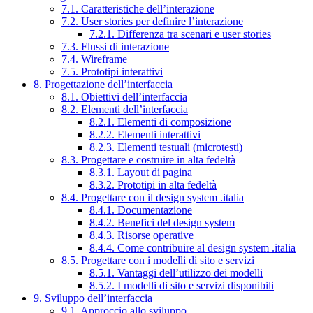
7.1. Caratteristiche dell’interazione
7.2. User stories per definire l’interazione
7.2.1. Differenza tra scenari e user stories
7.3. Flussi di interazione
7.4. Wireframe
7.5. Prototipi interattivi
8. Progettazione dell’interfaccia
8.1. Obiettivi dell’interfaccia
8.2. Elementi dell’interfaccia
8.2.1. Elementi di composizione
8.2.2. Elementi interattivi
8.2.3. Elementi testuali (microtesti)
8.3. Progettare e costruire in alta fedeltà
8.3.1. Layout di pagina
8.3.2. Prototipi in alta fedeltà
8.4. Progettare con il design system .italia
8.4.1. Documentazione
8.4.2. Benefici del design system
8.4.3. Risorse operative
8.4.4. Come contribuire al design system .italia
8.5. Progettare con i modelli di sito e servizi
8.5.1. Vantaggi dell’utilizzo dei modelli
8.5.2. I modelli di sito e servizi disponibili
9. Sviluppo dell’interfaccia
9.1. Approccio allo sviluppo