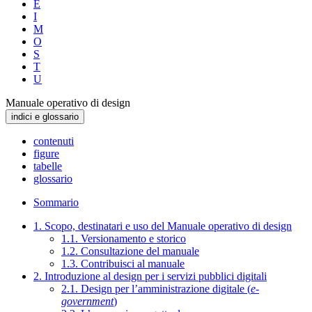
E
I
M
O
S
T
U
Manuale operativo di design
indici e glossario
contenuti
figure
tabelle
glossario
Sommario
1. Scopo, destinatari e uso del Manuale operativo di design
1.1. Versionamento e storico
1.2. Consultazione del manuale
1.3. Contribuisci al manuale
2. Introduzione al design per i servizi pubblici digitali
2.1. Design per l’amministrazione digitale (
e-
government
)