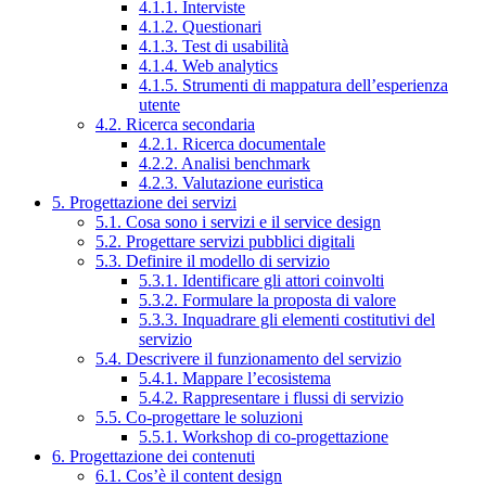
4.1.1. Interviste
4.1.2. Questionari
4.1.3. Test di usabilità
4.1.4. Web analytics
4.1.5. Strumenti di mappatura dell’esperienza
utente
4.2. Ricerca secondaria
4.2.1. Ricerca documentale
4.2.2. Analisi benchmark
4.2.3. Valutazione euristica
5. Progettazione dei servizi
5.1. Cosa sono i servizi e il service design
5.2. Progettare servizi pubblici digitali
5.3. Definire il modello di servizio
5.3.1. Identificare gli attori coinvolti
5.3.2. Formulare la proposta di valore
5.3.3. Inquadrare gli elementi costitutivi del
servizio
5.4. Descrivere il funzionamento del servizio
5.4.1. Mappare l’ecosistema
5.4.2. Rappresentare i flussi di servizio
5.5. Co-progettare le soluzioni
5.5.1. Workshop di co-progettazione
6. Progettazione dei contenuti
6.1. Cos’è il content design