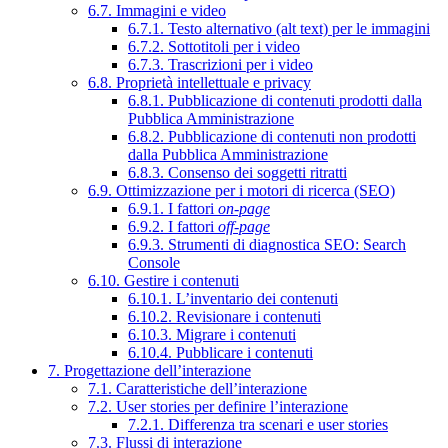
6.7. Immagini e video
6.7.1. Testo alternativo (alt text) per le immagini
6.7.2. Sottotitoli per i video
6.7.3. Trascrizioni per i video
6.8. Proprietà intellettuale e privacy
6.8.1. Pubblicazione di contenuti prodotti dalla
Pubblica Amministrazione
6.8.2. Pubblicazione di contenuti non prodotti
dalla Pubblica Amministrazione
6.8.3. Consenso dei soggetti ritratti
6.9. Ottimizzazione per i motori di ricerca (SEO)
6.9.1. I fattori
on-page
6.9.2. I fattori
off-page
6.9.3. Strumenti di diagnostica SEO: Search
Console
6.10. Gestire i contenuti
6.10.1. L’inventario dei contenuti
6.10.2. Revisionare i contenuti
6.10.3. Migrare i contenuti
6.10.4. Pubblicare i contenuti
7. Progettazione dell’interazione
7.1. Caratteristiche dell’interazione
7.2. User stories per definire l’interazione
7.2.1. Differenza tra scenari e user stories
7.3. Flussi di interazione