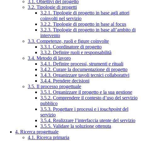
3.1. Obiettivi del progetto
3.2. Tipologie di progetti
3.2.1. Tipologie di progetto in base agli attori
coinvolti nel servizio
3.2.2. Tipologie di progetto in base al focus
3.2.3. Tipologie di progetto in base all’ambito di
intervento
3.3. Competenze, ruoli e figure coinvolte
3.3.1. Coordinatore di progetto
3.3.2. Definire ruoli e responsabilità
3.4. Metodo di lavoro
3.4.1. Definire processi, strumenti e rituali
3.4.2. Curare la documentazione di progetto
3.4.3. Organizzare tavoli tecnici collaborativi
3.4.4. Prendere decisioni
3.5. Il processo progettuale
3.5.1. Organizzare il progetto e la sua gestione
3.5.2. Comprendere il contesto d’uso del servizio
pubblico
3.5.3. Progettare i processi e i
touchpoint
del
servizio
3.5.4. Realizzare l’interfaccia utente del servizio
3.5.5. Validare la soluzione ottenuta
4. Ricerca progettuale
4.1. Ricerca primaria