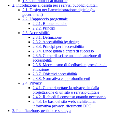
1.3. Contribuisci al manuale
2. Introduzione al design per i servizi pubblici digitali
2.1. Design per l’amministrazione digitale (
e-
government
)
2.2. L’approccio progettuale
2.2.1. Buone pratiche
2.2.2. Principi
2.3. Accessibilità
2.3.1. Definizione
2.3.2. Accessibilità by design
2.3.3. Principi per l’accessibilità
2.3.4. Linee guida e criteri di successo
2.3.5. Come rilasciare una dichiarazione di
accessibilità
2.3.6. Meccanismo di feedback e procedura di
attuazione
2.3.7. Obiettivi accessibilità
2.3.8. Normativa e approfondimenti
2.4. Privacy
2.4.1. Come rispettare la privacy sin dalla
progettazione di un sito o servizio digitale
2.4.2. Richiedi il consenso quando necessario
2.4.3. Le basi del sito web: architettura,
informativa privacy, riferimenti DPO
3. Pianificazione, gestione e strategia