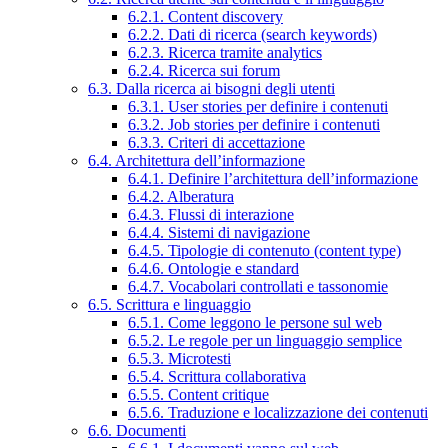
6.2.1. Content discovery
6.2.2. Dati di ricerca (search keywords)
6.2.3. Ricerca tramite analytics
6.2.4. Ricerca sui forum
6.3. Dalla ricerca ai bisogni degli utenti
6.3.1. User stories per definire i contenuti
6.3.2. Job stories per definire i contenuti
6.3.3. Criteri di accettazione
6.4. Architettura dell’informazione
6.4.1. Definire l’architettura dell’informazione
6.4.2. Alberatura
6.4.3. Flussi di interazione
6.4.4. Sistemi di navigazione
6.4.5. Tipologie di contenuto (content type)
6.4.6. Ontologie e standard
6.4.7. Vocabolari controllati e tassonomie
6.5. Scrittura e linguaggio
6.5.1. Come leggono le persone sul web
6.5.2. Le regole per un linguaggio semplice
6.5.3. Microtesti
6.5.4. Scrittura collaborativa
6.5.5. Content critique
6.5.6. Traduzione e localizzazione dei contenuti
6.6. Documenti