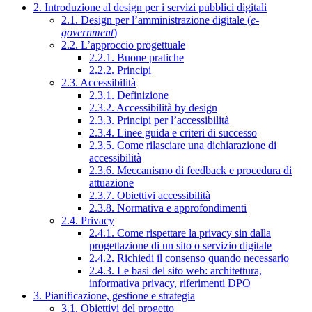
2. Introduzione al design per i servizi pubblici digitali
2.1. Design per l’amministrazione digitale (
e-
government
)
2.2. L’approccio progettuale
2.2.1. Buone pratiche
2.2.2. Principi
2.3. Accessibilità
2.3.1. Definizione
2.3.2. Accessibilità by design
2.3.3. Principi per l’accessibilità
2.3.4. Linee guida e criteri di successo
2.3.5. Come rilasciare una dichiarazione di
accessibilità
2.3.6. Meccanismo di feedback e procedura di
attuazione
2.3.7. Obiettivi accessibilità
2.3.8. Normativa e approfondimenti
2.4. Privacy
2.4.1. Come rispettare la privacy sin dalla
progettazione di un sito o servizio digitale
2.4.2. Richiedi il consenso quando necessario
2.4.3. Le basi del sito web: architettura,
informativa privacy, riferimenti DPO
3. Pianificazione, gestione e strategia
3.1. Obiettivi del progetto