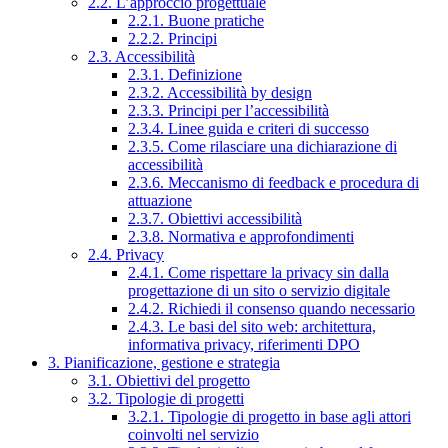
2.2. L’approccio progettuale
2.2.1. Buone pratiche
2.2.2. Principi
2.3. Accessibilità
2.3.1. Definizione
2.3.2. Accessibilità by design
2.3.3. Principi per l’accessibilità
2.3.4. Linee guida e criteri di successo
2.3.5. Come rilasciare una dichiarazione di
accessibilità
2.3.6. Meccanismo di feedback e procedura di
attuazione
2.3.7. Obiettivi accessibilità
2.3.8. Normativa e approfondimenti
2.4. Privacy
2.4.1. Come rispettare la privacy sin dalla
progettazione di un sito o servizio digitale
2.4.2. Richiedi il consenso quando necessario
2.4.3. Le basi del sito web: architettura,
informativa privacy, riferimenti DPO
3. Pianificazione, gestione e strategia
3.1. Obiettivi del progetto
3.2. Tipologie di progetti
3.2.1. Tipologie di progetto in base agli attori
coinvolti nel servizio