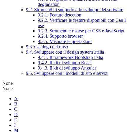
degradation
9.2. Strumenti di supporto allo sviluppo del software
9.2.1. Feature detection
9.2.2. Verificare le feature disponibili con Can I
use
9.2.3. Strumenti e risorse per CSS e JavaScript
9.2.4. Supporto browser
9.2.5. Misurare le prestazioni
9.3. Catalogo del riuso
9.4. Sviluppare con il design system .italia
9.4.1. Il framework Bootstrap Italia
9.4.2. Il kit di sviluppo React
9.4.3. Il kit di sviluppo Angular
9.5. Sviluppare con i modelli di sito e servizi
None
None
A
B
C
D
E
I
M