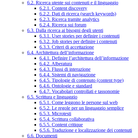
6.2. Ricerca utente sui contenuti e il linguaggio
6.2.1. Content discovery
6.2.2. Dati di ricerca (search keywords)
6.2.3. Ricerca tramite analytics
6.2.4. Ricerca sui forum
6.3. Dalla ricerca ai bisogni degli utenti
6.3.1. User stories per definire i contenuti
6.3.2. Job stories per definire i contenuti
6.3.3. Criteri di accettazione
6.4. Architettura dell’informazione
6.4.1. Definire l’architettura dell’informazione
6.4.2. Alberatura
6.4.3. Flussi di interazione
6.4.4. Sistemi di navigazione
6.4.5. Tipologie di contenuto (content type)
6.4.6. Ontologie e standard
6.4.7. Vocabolari controllati e tassonomie
6.5. Scrittura e linguaggio
6.5.1. Come leggono le persone sul web
6.5.2. Le regole per un linguaggio semplice
6.5.3. Microtesti
6.5.4. Scrittura collaborativa
6.5.5. Content critique
6.5.6. Traduzione e localizzazione dei contenuti
6.6. Documenti