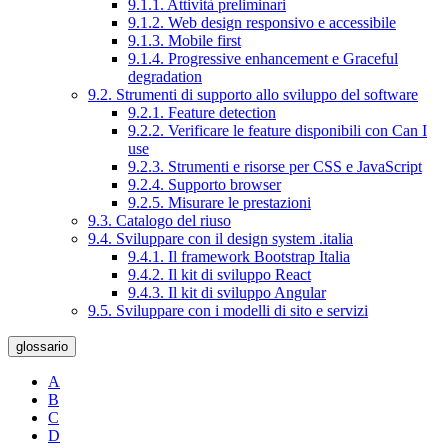
9.1.1. Attività preliminari
9.1.2. Web design responsivo e accessibile
9.1.3. Mobile first
9.1.4. Progressive enhancement e Graceful
degradation
9.2. Strumenti di supporto allo sviluppo del software
9.2.1. Feature detection
9.2.2. Verificare le feature disponibili con Can I
use
9.2.3. Strumenti e risorse per CSS e JavaScript
9.2.4. Supporto browser
9.2.5. Misurare le prestazioni
9.3. Catalogo del riuso
9.4. Sviluppare con il design system .italia
9.4.1. Il framework Bootstrap Italia
9.4.2. Il kit di sviluppo React
9.4.3. Il kit di sviluppo Angular
9.5. Sviluppare con i modelli di sito e servizi
glossario
A
B
C
D