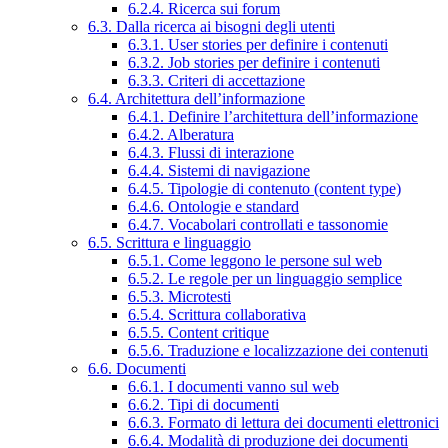
6.2.4. Ricerca sui forum
6.3. Dalla ricerca ai bisogni degli utenti
6.3.1. User stories per definire i contenuti
6.3.2. Job stories per definire i contenuti
6.3.3. Criteri di accettazione
6.4. Architettura dell’informazione
6.4.1. Definire l’architettura dell’informazione
6.4.2. Alberatura
6.4.3. Flussi di interazione
6.4.4. Sistemi di navigazione
6.4.5. Tipologie di contenuto (content type)
6.4.6. Ontologie e standard
6.4.7. Vocabolari controllati e tassonomie
6.5. Scrittura e linguaggio
6.5.1. Come leggono le persone sul web
6.5.2. Le regole per un linguaggio semplice
6.5.3. Microtesti
6.5.4. Scrittura collaborativa
6.5.5. Content critique
6.5.6. Traduzione e localizzazione dei contenuti
6.6. Documenti
6.6.1. I documenti vanno sul web
6.6.2. Tipi di documenti
6.6.3. Formato di lettura dei documenti elettronici
6.6.4. Modalità di produzione dei documenti