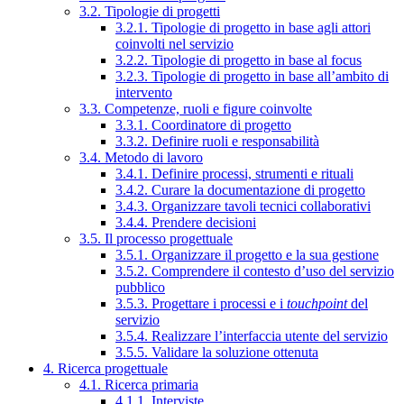
3.2. Tipologie di progetti
3.2.1. Tipologie di progetto in base agli attori
coinvolti nel servizio
3.2.2. Tipologie di progetto in base al focus
3.2.3. Tipologie di progetto in base all’ambito di
intervento
3.3. Competenze, ruoli e figure coinvolte
3.3.1. Coordinatore di progetto
3.3.2. Definire ruoli e responsabilità
3.4. Metodo di lavoro
3.4.1. Definire processi, strumenti e rituali
3.4.2. Curare la documentazione di progetto
3.4.3. Organizzare tavoli tecnici collaborativi
3.4.4. Prendere decisioni
3.5. Il processo progettuale
3.5.1. Organizzare il progetto e la sua gestione
3.5.2. Comprendere il contesto d’uso del servizio
pubblico
3.5.3. Progettare i processi e i
touchpoint
del
servizio
3.5.4. Realizzare l’interfaccia utente del servizio
3.5.5. Validare la soluzione ottenuta
4. Ricerca progettuale
4.1. Ricerca primaria
4.1.1. Interviste