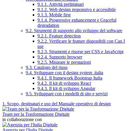
9.1.1. Attività preliminari
9.1.2. Web design responsivo e accessibile
9.1.3. Mobile first
9.1.4. Progressive enhancement e Graceful
degradation
9.2. Strumenti di supporto allo sviluppo del software
9.2.1. Feature detection
9.2.2. Verificare le feature disponibili con Can I
use
9.2.3. Strumenti e risorse per CSS e JavaScript
9.2.4. Supporto browser
9.2.5. Misurare le prestazioni
9.3. Catalogo del riuso
9.4. Sviluppare con il design system .italia
9.4.1. Il framework Bootstrap Italia
9.4.2. Il kit di sviluppo React
9.4.3. Il kit di sviluppo Angular
9.5. Sviluppare con i modelli di sito e servizi
1. Scopo, destinatari e uso del Manuale operativo di design
Team per la Trasformazione Digitale
in collaborazione con
Agenzia per l'Italia Digitale