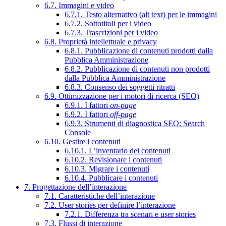
6.7. Immagini e video
6.7.1. Testo alternativo (alt text) per le immagini
6.7.2. Sottotitoli per i video
6.7.3. Trascrizioni per i video
6.8. Proprietà intellettuale e privacy
6.8.1. Pubblicazione di contenuti prodotti dalla
Pubblica Amministrazione
6.8.2. Pubblicazione di contenuti non prodotti
dalla Pubblica Amministrazione
6.8.3. Consenso dei soggetti ritratti
6.9. Ottimizzazione per i motori di ricerca (SEO)
6.9.1. I fattori
on-page
6.9.2. I fattori
off-page
6.9.3. Strumenti di diagnostica SEO: Search
Console
6.10. Gestire i contenuti
6.10.1. L’inventario dei contenuti
6.10.2. Revisionare i contenuti
6.10.3. Migrare i contenuti
6.10.4. Pubblicare i contenuti
7. Progettazione dell’interazione
7.1. Caratteristiche dell’interazione
7.2. User stories per definire l’interazione
7.2.1. Differenza tra scenari e user stories
7.3. Flussi di interazione