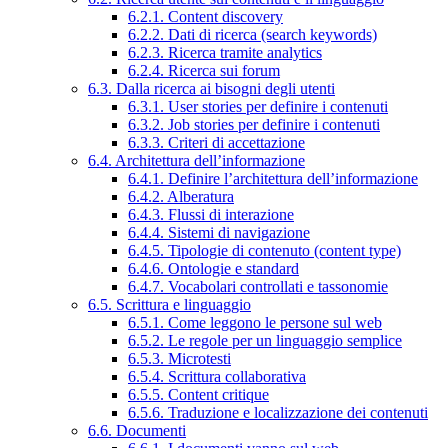
6.2.1. Content discovery
6.2.2. Dati di ricerca (search keywords)
6.2.3. Ricerca tramite analytics
6.2.4. Ricerca sui forum
6.3. Dalla ricerca ai bisogni degli utenti
6.3.1. User stories per definire i contenuti
6.3.2. Job stories per definire i contenuti
6.3.3. Criteri di accettazione
6.4. Architettura dell’informazione
6.4.1. Definire l’architettura dell’informazione
6.4.2. Alberatura
6.4.3. Flussi di interazione
6.4.4. Sistemi di navigazione
6.4.5. Tipologie di contenuto (content type)
6.4.6. Ontologie e standard
6.4.7. Vocabolari controllati e tassonomie
6.5. Scrittura e linguaggio
6.5.1. Come leggono le persone sul web
6.5.2. Le regole per un linguaggio semplice
6.5.3. Microtesti
6.5.4. Scrittura collaborativa
6.5.5. Content critique
6.5.6. Traduzione e localizzazione dei contenuti
6.6. Documenti