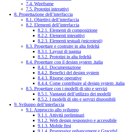
7.4. Wireframe
7.5. Prototipi interattivi
8. Progettazione dell’interfaccia
8.1. Obiettivi dell’interfaccia
8.2. Elementi dell’interfaccia
8.2.1. Elementi di composizione
8.2.2. Elementi interattivi
8.2.3. Elementi testuali (microtesti)
8.3. Progettare e costruire in alta fedeltà
8.3.1. Layout di pagina
8.3.2. Prototipi in alta fedeltà
8.4. Progettare con il design system .italia
8.4.1. Documentazione
8.4.2. Benefici del design system
8.4.3. Risorse operative
8.4.4. Come contribuire al design system .italia
8.5. Progettare con i modelli di sito e servizi
8.5.1. Vantaggi dell’utilizzo dei modelli
8.5.2. I modelli di sito e servizi disponibili
9. Sviluppo dell’interfaccia
9.1. Approccio allo sviluppo
9.1.1. Attività preliminari
9.1.2. Web design responsivo e accessibile
9.1.3. Mobile first
9.1.4. Progressive enhancement e Graceful