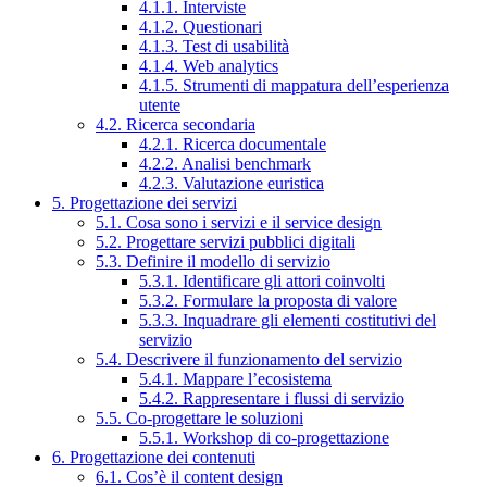
4.1.1. Interviste
4.1.2. Questionari
4.1.3. Test di usabilità
4.1.4. Web analytics
4.1.5. Strumenti di mappatura dell’esperienza
utente
4.2. Ricerca secondaria
4.2.1. Ricerca documentale
4.2.2. Analisi benchmark
4.2.3. Valutazione euristica
5. Progettazione dei servizi
5.1. Cosa sono i servizi e il service design
5.2. Progettare servizi pubblici digitali
5.3. Definire il modello di servizio
5.3.1. Identificare gli attori coinvolti
5.3.2. Formulare la proposta di valore
5.3.3. Inquadrare gli elementi costitutivi del
servizio
5.4. Descrivere il funzionamento del servizio
5.4.1. Mappare l’ecosistema
5.4.2. Rappresentare i flussi di servizio
5.5. Co-progettare le soluzioni
5.5.1. Workshop di co-progettazione
6. Progettazione dei contenuti
6.1. Cos’è il content design