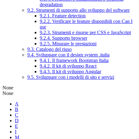
degradation
9.2. Strumenti di supporto allo sviluppo del software
9.2.1. Feature detection
9.2.2. Verificare le feature disponibili con Can I
use
9.2.3. Strumenti e risorse per CSS e JavaScript
9.2.4. Supporto browser
9.2.5. Misurare le prestazioni
9.3. Catalogo del riuso
9.4. Sviluppare con il design system .italia
9.4.1. Il framework Bootstrap Italia
9.4.2. Il kit di sviluppo React
9.4.3. Il kit di sviluppo Angular
9.5. Sviluppare con i modelli di sito e servizi
None
None
A
B
C
D
E
I
M