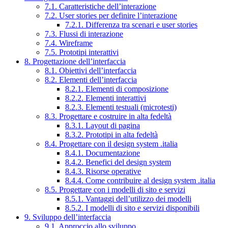
7.1. Caratteristiche dell’interazione
7.2. User stories per definire l’interazione
7.2.1. Differenza tra scenari e user stories
7.3. Flussi di interazione
7.4. Wireframe
7.5. Prototipi interattivi
8. Progettazione dell’interfaccia
8.1. Obiettivi dell’interfaccia
8.2. Elementi dell’interfaccia
8.2.1. Elementi di composizione
8.2.2. Elementi interattivi
8.2.3. Elementi testuali (microtesti)
8.3. Progettare e costruire in alta fedeltà
8.3.1. Layout di pagina
8.3.2. Prototipi in alta fedeltà
8.4. Progettare con il design system .italia
8.4.1. Documentazione
8.4.2. Benefici del design system
8.4.3. Risorse operative
8.4.4. Come contribuire al design system .italia
8.5. Progettare con i modelli di sito e servizi
8.5.1. Vantaggi dell’utilizzo dei modelli
8.5.2. I modelli di sito e servizi disponibili
9. Sviluppo dell’interfaccia
9.1. Approccio allo sviluppo