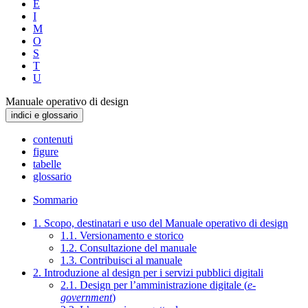
E
I
M
O
S
T
U
Manuale operativo di design
indici e glossario
contenuti
figure
tabelle
glossario
Sommario
1. Scopo, destinatari e uso del Manuale operativo di design
1.1. Versionamento e storico
1.2. Consultazione del manuale
1.3. Contribuisci al manuale
2. Introduzione al design per i servizi pubblici digitali
2.1. Design per l’amministrazione digitale (
e-
government
)