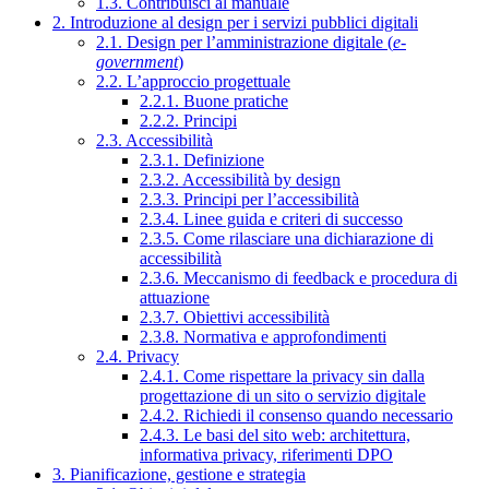
1.3. Contribuisci al manuale
2. Introduzione al design per i servizi pubblici digitali
2.1. Design per l’amministrazione digitale (
e-
government
)
2.2. L’approccio progettuale
2.2.1. Buone pratiche
2.2.2. Principi
2.3. Accessibilità
2.3.1. Definizione
2.3.2. Accessibilità by design
2.3.3. Principi per l’accessibilità
2.3.4. Linee guida e criteri di successo
2.3.5. Come rilasciare una dichiarazione di
accessibilità
2.3.6. Meccanismo di feedback e procedura di
attuazione
2.3.7. Obiettivi accessibilità
2.3.8. Normativa e approfondimenti
2.4. Privacy
2.4.1. Come rispettare la privacy sin dalla
progettazione di un sito o servizio digitale
2.4.2. Richiedi il consenso quando necessario
2.4.3. Le basi del sito web: architettura,
informativa privacy, riferimenti DPO
3. Pianificazione, gestione e strategia