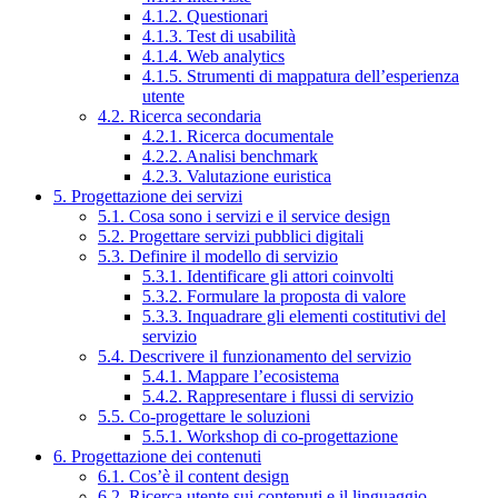
4.1.2. Questionari
4.1.3. Test di usabilità
4.1.4. Web analytics
4.1.5. Strumenti di mappatura dell’esperienza
utente
4.2. Ricerca secondaria
4.2.1. Ricerca documentale
4.2.2. Analisi benchmark
4.2.3. Valutazione euristica
5. Progettazione dei servizi
5.1. Cosa sono i servizi e il service design
5.2. Progettare servizi pubblici digitali
5.3. Definire il modello di servizio
5.3.1. Identificare gli attori coinvolti
5.3.2. Formulare la proposta di valore
5.3.3. Inquadrare gli elementi costitutivi del
servizio
5.4. Descrivere il funzionamento del servizio
5.4.1. Mappare l’ecosistema
5.4.2. Rappresentare i flussi di servizio
5.5. Co-progettare le soluzioni
5.5.1. Workshop di co-progettazione
6. Progettazione dei contenuti
6.1. Cos’è il content design
6.2. Ricerca utente sui contenuti e il linguaggio