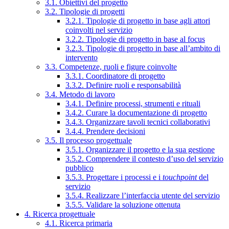
3.1. Obiettivi del progetto
3.2. Tipologie di progetti
3.2.1. Tipologie di progetto in base agli attori
coinvolti nel servizio
3.2.2. Tipologie di progetto in base al focus
3.2.3. Tipologie di progetto in base all’ambito di
intervento
3.3. Competenze, ruoli e figure coinvolte
3.3.1. Coordinatore di progetto
3.3.2. Definire ruoli e responsabilità
3.4. Metodo di lavoro
3.4.1. Definire processi, strumenti e rituali
3.4.2. Curare la documentazione di progetto
3.4.3. Organizzare tavoli tecnici collaborativi
3.4.4. Prendere decisioni
3.5. Il processo progettuale
3.5.1. Organizzare il progetto e la sua gestione
3.5.2. Comprendere il contesto d’uso del servizio
pubblico
3.5.3. Progettare i processi e i
touchpoint
del
servizio
3.5.4. Realizzare l’interfaccia utente del servizio
3.5.5. Validare la soluzione ottenuta
4. Ricerca progettuale
4.1. Ricerca primaria