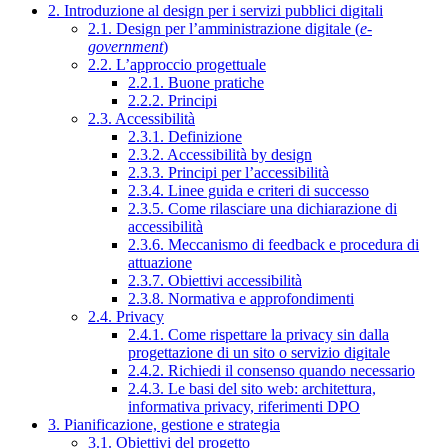
2. Introduzione al design per i servizi pubblici digitali
2.1. Design per l’amministrazione digitale (
e-
government
)
2.2. L’approccio progettuale
2.2.1. Buone pratiche
2.2.2. Principi
2.3. Accessibilità
2.3.1. Definizione
2.3.2. Accessibilità by design
2.3.3. Principi per l’accessibilità
2.3.4. Linee guida e criteri di successo
2.3.5. Come rilasciare una dichiarazione di
accessibilità
2.3.6. Meccanismo di feedback e procedura di
attuazione
2.3.7. Obiettivi accessibilità
2.3.8. Normativa e approfondimenti
2.4. Privacy
2.4.1. Come rispettare la privacy sin dalla
progettazione di un sito o servizio digitale
2.4.2. Richiedi il consenso quando necessario
2.4.3. Le basi del sito web: architettura,
informativa privacy, riferimenti DPO
3. Pianificazione, gestione e strategia
3.1. Obiettivi del progetto