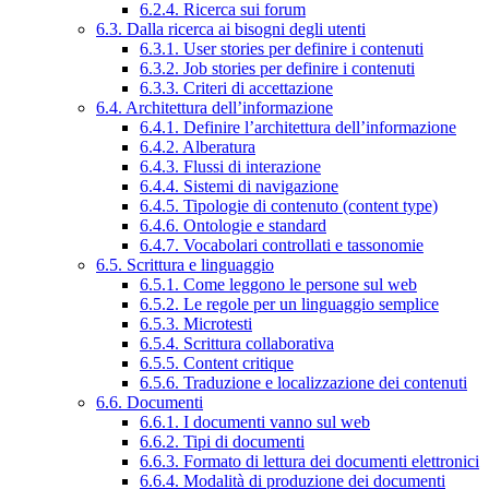
6.2.4. Ricerca sui forum
6.3. Dalla ricerca ai bisogni degli utenti
6.3.1. User stories per definire i contenuti
6.3.2. Job stories per definire i contenuti
6.3.3. Criteri di accettazione
6.4. Architettura dell’informazione
6.4.1. Definire l’architettura dell’informazione
6.4.2. Alberatura
6.4.3. Flussi di interazione
6.4.4. Sistemi di navigazione
6.4.5. Tipologie di contenuto (content type)
6.4.6. Ontologie e standard
6.4.7. Vocabolari controllati e tassonomie
6.5. Scrittura e linguaggio
6.5.1. Come leggono le persone sul web
6.5.2. Le regole per un linguaggio semplice
6.5.3. Microtesti
6.5.4. Scrittura collaborativa
6.5.5. Content critique
6.5.6. Traduzione e localizzazione dei contenuti
6.6. Documenti
6.6.1. I documenti vanno sul web
6.6.2. Tipi di documenti
6.6.3. Formato di lettura dei documenti elettronici
6.6.4. Modalità di produzione dei documenti