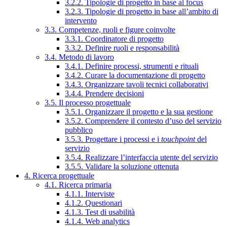
3.2.2. Tipologie di progetto in base al focus
3.2.3. Tipologie di progetto in base all’ambito di
intervento
3.3. Competenze, ruoli e figure coinvolte
3.3.1. Coordinatore di progetto
3.3.2. Definire ruoli e responsabilità
3.4. Metodo di lavoro
3.4.1. Definire processi, strumenti e rituali
3.4.2. Curare la documentazione di progetto
3.4.3. Organizzare tavoli tecnici collaborativi
3.4.4. Prendere decisioni
3.5. Il processo progettuale
3.5.1. Organizzare il progetto e la sua gestione
3.5.2. Comprendere il contesto d’uso del servizio
pubblico
3.5.3. Progettare i processi e i
touchpoint
del
servizio
3.5.4. Realizzare l’interfaccia utente del servizio
3.5.5. Validare la soluzione ottenuta
4. Ricerca progettuale
4.1. Ricerca primaria
4.1.1. Interviste
4.1.2. Questionari
4.1.3. Test di usabilità
4.1.4. Web analytics