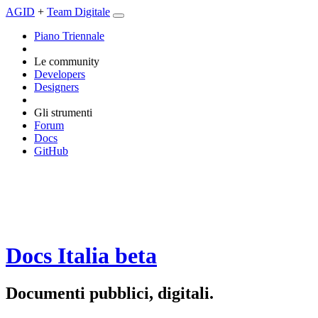
AGID
+
Team Digitale
Piano Triennale
Le community
Developers
Designers
Gli strumenti
Forum
Docs
GitHub
Docs Italia
beta
Documenti pubblici, digitali.