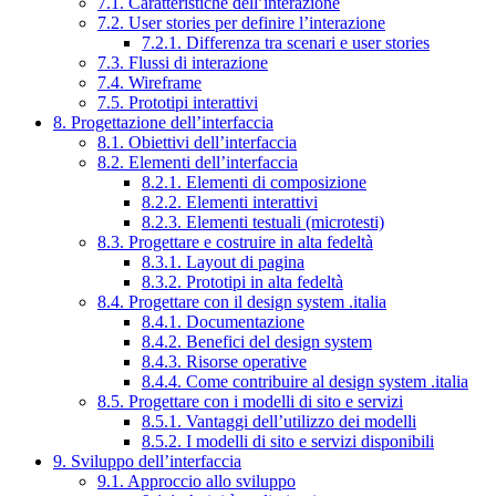
7.1. Caratteristiche dell’interazione
7.2. User stories per definire l’interazione
7.2.1. Differenza tra scenari e user stories
7.3. Flussi di interazione
7.4. Wireframe
7.5. Prototipi interattivi
8. Progettazione dell’interfaccia
8.1. Obiettivi dell’interfaccia
8.2. Elementi dell’interfaccia
8.2.1. Elementi di composizione
8.2.2. Elementi interattivi
8.2.3. Elementi testuali (microtesti)
8.3. Progettare e costruire in alta fedeltà
8.3.1. Layout di pagina
8.3.2. Prototipi in alta fedeltà
8.4. Progettare con il design system .italia
8.4.1. Documentazione
8.4.2. Benefici del design system
8.4.3. Risorse operative
8.4.4. Come contribuire al design system .italia
8.5. Progettare con i modelli di sito e servizi
8.5.1. Vantaggi dell’utilizzo dei modelli
8.5.2. I modelli di sito e servizi disponibili
9. Sviluppo dell’interfaccia
9.1. Approccio allo sviluppo