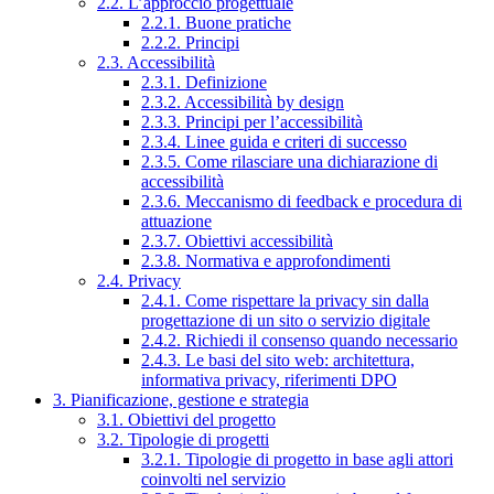
2.2. L’approccio progettuale
2.2.1. Buone pratiche
2.2.2. Principi
2.3. Accessibilità
2.3.1. Definizione
2.3.2. Accessibilità by design
2.3.3. Principi per l’accessibilità
2.3.4. Linee guida e criteri di successo
2.3.5. Come rilasciare una dichiarazione di
accessibilità
2.3.6. Meccanismo di feedback e procedura di
attuazione
2.3.7. Obiettivi accessibilità
2.3.8. Normativa e approfondimenti
2.4. Privacy
2.4.1. Come rispettare la privacy sin dalla
progettazione di un sito o servizio digitale
2.4.2. Richiedi il consenso quando necessario
2.4.3. Le basi del sito web: architettura,
informativa privacy, riferimenti DPO
3. Pianificazione, gestione e strategia
3.1. Obiettivi del progetto
3.2. Tipologie di progetti
3.2.1. Tipologie di progetto in base agli attori
coinvolti nel servizio