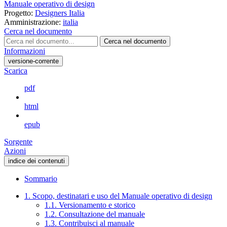
Manuale operativo di design
Progetto:
Designers Italia
Amministrazione:
italia
Cerca nel documento
Cerca nel documento
Informazioni
versione-corrente
Scarica
pdf
html
epub
Sorgente
Azioni
indice dei contenuti
Sommario
1. Scopo, destinatari e uso del Manuale operativo di design
1.1. Versionamento e storico
1.2. Consultazione del manuale
1.3. Contribuisci al manuale