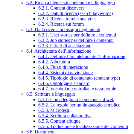
6.2. Ricerca utente sui contenuti e il linguaggio
6.2.1. Content discovery
6.2.2. Dati di ricerca (search keywords)
6.2.3. Ricerca tramite analytics
6.2.4. Ricerca sui forum
6.3. Dalla ricerca ai bisogni degli utenti
6.3.1. User stories per definire i contenuti
6.3.2. Job stories per definire i contenuti
6.3.3. Criteri di accettazione
6.4. Architettura dell’informazione
6.4.1. Definire l’architettura dell’informazione
6.4.2. Alberatura
6.4.3. Flussi di interazione
6.4.4. Sistemi di navigazione
6.4.5. Tipologie di contenuto (content type)
6.4.6. Ontologie e standard
6.4.7. Vocabolari controllati e tassonomie
6.5. Scrittura e linguaggio
6.5.1. Come leggono le persone sul web
6.5.2. Le regole per un linguaggio semplice
6.5.3. Microtesti
6.5.4. Scrittura collaborativa
6.5.5. Content critique
6.5.6. Traduzione e localizzazione dei contenuti
6.6. Documenti