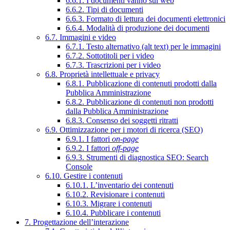
6.6.1. I documenti vanno sul web
6.6.2. Tipi di documenti
6.6.3. Formato di lettura dei documenti elettronici
6.6.4. Modalità di produzione dei documenti
6.7. Immagini e video
6.7.1. Testo alternativo (alt text) per le immagini
6.7.2. Sottotitoli per i video
6.7.3. Trascrizioni per i video
6.8. Proprietà intellettuale e privacy
6.8.1. Pubblicazione di contenuti prodotti dalla
Pubblica Amministrazione
6.8.2. Pubblicazione di contenuti non prodotti
dalla Pubblica Amministrazione
6.8.3. Consenso dei soggetti ritratti
6.9. Ottimizzazione per i motori di ricerca (SEO)
6.9.1. I fattori
on-page
6.9.2. I fattori
off-page
6.9.3. Strumenti di diagnostica SEO: Search
Console
6.10. Gestire i contenuti
6.10.1. L’inventario dei contenuti
6.10.2. Revisionare i contenuti
6.10.3. Migrare i contenuti
6.10.4. Pubblicare i contenuti
7. Progettazione dell’interazione