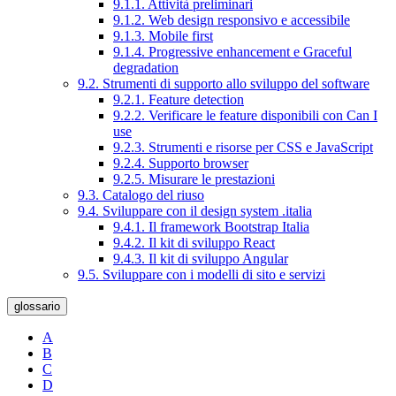
9.1.1. Attività preliminari
9.1.2. Web design responsivo e accessibile
9.1.3. Mobile first
9.1.4. Progressive enhancement e Graceful
degradation
9.2. Strumenti di supporto allo sviluppo del software
9.2.1. Feature detection
9.2.2. Verificare le feature disponibili con Can I
use
9.2.3. Strumenti e risorse per CSS e JavaScript
9.2.4. Supporto browser
9.2.5. Misurare le prestazioni
9.3. Catalogo del riuso
9.4. Sviluppare con il design system .italia
9.4.1. Il framework Bootstrap Italia
9.4.2. Il kit di sviluppo React
9.4.3. Il kit di sviluppo Angular
9.5. Sviluppare con i modelli di sito e servizi
glossario
A
B
C
D