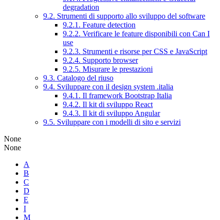
degradation
9.2. Strumenti di supporto allo sviluppo del software
9.2.1. Feature detection
9.2.2. Verificare le feature disponibili con Can I
use
9.2.3. Strumenti e risorse per CSS e JavaScript
9.2.4. Supporto browser
9.2.5. Misurare le prestazioni
9.3. Catalogo del riuso
9.4. Sviluppare con il design system .italia
9.4.1. Il framework Bootstrap Italia
9.4.2. Il kit di sviluppo React
9.4.3. Il kit di sviluppo Angular
9.5. Sviluppare con i modelli di sito e servizi
None
None
A
B
C
D
E
I
M