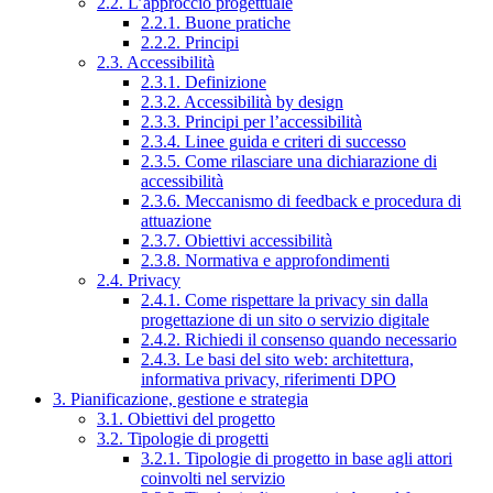
2.2. L’approccio progettuale
2.2.1. Buone pratiche
2.2.2. Principi
2.3. Accessibilità
2.3.1. Definizione
2.3.2. Accessibilità by design
2.3.3. Principi per l’accessibilità
2.3.4. Linee guida e criteri di successo
2.3.5. Come rilasciare una dichiarazione di
accessibilità
2.3.6. Meccanismo di feedback e procedura di
attuazione
2.3.7. Obiettivi accessibilità
2.3.8. Normativa e approfondimenti
2.4. Privacy
2.4.1. Come rispettare la privacy sin dalla
progettazione di un sito o servizio digitale
2.4.2. Richiedi il consenso quando necessario
2.4.3. Le basi del sito web: architettura,
informativa privacy, riferimenti DPO
3. Pianificazione, gestione e strategia
3.1. Obiettivi del progetto
3.2. Tipologie di progetti
3.2.1. Tipologie di progetto in base agli attori
coinvolti nel servizio