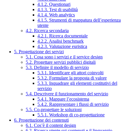
4.1.2. Questionari
4.1.3. Test di usabilità
4.1.4. Web analytics
4.1.5. Strumenti di mappatura dell’esperienza
utente
4.2. Ricerca secondaria
4.2.1. Ricerca documentale
4.2.2. Analisi benchmark
4.2.3. Valutazione euristica
5. Progettazione dei servizi
5.1. Cosa sono i servizi e il service design
5.2. Progettare servizi pubblici digitali
5.3. Definire il modello di servizio
5.3.1. Identificare gli attori coinvolti
5.3.2. Formulare la proposta di valore
5.3.3. Inquadrare gli elementi costitutivi del
servizio
5.4. Descrivere il funzionamento del servizio
5.4.1. Mappare l’ecosistema
5.4.2. Rappresentare i flussi di servizio
5.5. Co-progettare le soluzioni
5.5.1. Workshop di co-progettazione
6. Progettazione dei contenuti
6.1. Cos’è il content design
6.2. Ricerca utente sui contenuti e il linguaggio