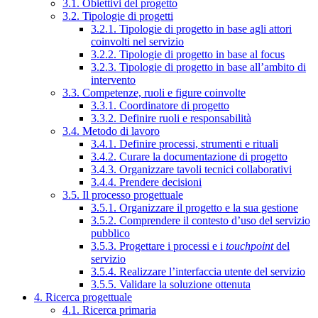
3.1. Obiettivi del progetto
3.2. Tipologie di progetti
3.2.1. Tipologie di progetto in base agli attori
coinvolti nel servizio
3.2.2. Tipologie di progetto in base al focus
3.2.3. Tipologie di progetto in base all’ambito di
intervento
3.3. Competenze, ruoli e figure coinvolte
3.3.1. Coordinatore di progetto
3.3.2. Definire ruoli e responsabilità
3.4. Metodo di lavoro
3.4.1. Definire processi, strumenti e rituali
3.4.2. Curare la documentazione di progetto
3.4.3. Organizzare tavoli tecnici collaborativi
3.4.4. Prendere decisioni
3.5. Il processo progettuale
3.5.1. Organizzare il progetto e la sua gestione
3.5.2. Comprendere il contesto d’uso del servizio
pubblico
3.5.3. Progettare i processi e i
touchpoint
del
servizio
3.5.4. Realizzare l’interfaccia utente del servizio
3.5.5. Validare la soluzione ottenuta
4. Ricerca progettuale
4.1. Ricerca primaria