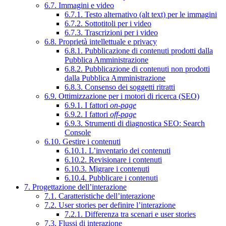
6.7. Immagini e video
6.7.1. Testo alternativo (alt text) per le immagini
6.7.2. Sottotitoli per i video
6.7.3. Trascrizioni per i video
6.8. Proprietà intellettuale e privacy
6.8.1. Pubblicazione di contenuti prodotti dalla
Pubblica Amministrazione
6.8.2. Pubblicazione di contenuti non prodotti
dalla Pubblica Amministrazione
6.8.3. Consenso dei soggetti ritratti
6.9. Ottimizzazione per i motori di ricerca (SEO)
6.9.1. I fattori
on-page
6.9.2. I fattori
off-page
6.9.3. Strumenti di diagnostica SEO: Search
Console
6.10. Gestire i contenuti
6.10.1. L’inventario dei contenuti
6.10.2. Revisionare i contenuti
6.10.3. Migrare i contenuti
6.10.4. Pubblicare i contenuti
7. Progettazione dell’interazione
7.1. Caratteristiche dell’interazione
7.2. User stories per definire l’interazione
7.2.1. Differenza tra scenari e user stories
7.3. Flussi di interazione