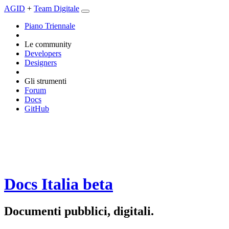
AGID
+
Team Digitale
Piano Triennale
Le community
Developers
Designers
Gli strumenti
Forum
Docs
GitHub
Docs Italia
beta
Documenti pubblici, digitali.