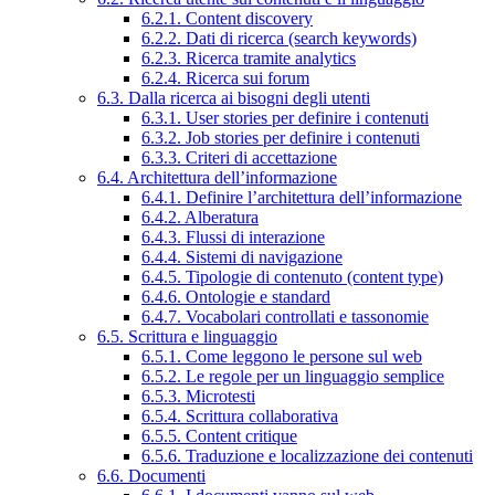
6.2.1. Content discovery
6.2.2. Dati di ricerca (search keywords)
6.2.3. Ricerca tramite analytics
6.2.4. Ricerca sui forum
6.3. Dalla ricerca ai bisogni degli utenti
6.3.1. User stories per definire i contenuti
6.3.2. Job stories per definire i contenuti
6.3.3. Criteri di accettazione
6.4. Architettura dell’informazione
6.4.1. Definire l’architettura dell’informazione
6.4.2. Alberatura
6.4.3. Flussi di interazione
6.4.4. Sistemi di navigazione
6.4.5. Tipologie di contenuto (content type)
6.4.6. Ontologie e standard
6.4.7. Vocabolari controllati e tassonomie
6.5. Scrittura e linguaggio
6.5.1. Come leggono le persone sul web
6.5.2. Le regole per un linguaggio semplice
6.5.3. Microtesti
6.5.4. Scrittura collaborativa
6.5.5. Content critique
6.5.6. Traduzione e localizzazione dei contenuti
6.6. Documenti