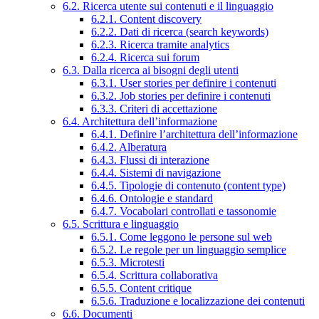
6.2. Ricerca utente sui contenuti e il linguaggio
6.2.1. Content discovery
6.2.2. Dati di ricerca (search keywords)
6.2.3. Ricerca tramite analytics
6.2.4. Ricerca sui forum
6.3. Dalla ricerca ai bisogni degli utenti
6.3.1. User stories per definire i contenuti
6.3.2. Job stories per definire i contenuti
6.3.3. Criteri di accettazione
6.4. Architettura dell’informazione
6.4.1. Definire l’architettura dell’informazione
6.4.2. Alberatura
6.4.3. Flussi di interazione
6.4.4. Sistemi di navigazione
6.4.5. Tipologie di contenuto (content type)
6.4.6. Ontologie e standard
6.4.7. Vocabolari controllati e tassonomie
6.5. Scrittura e linguaggio
6.5.1. Come leggono le persone sul web
6.5.2. Le regole per un linguaggio semplice
6.5.3. Microtesti
6.5.4. Scrittura collaborativa
6.5.5. Content critique
6.5.6. Traduzione e localizzazione dei contenuti
6.6. Documenti