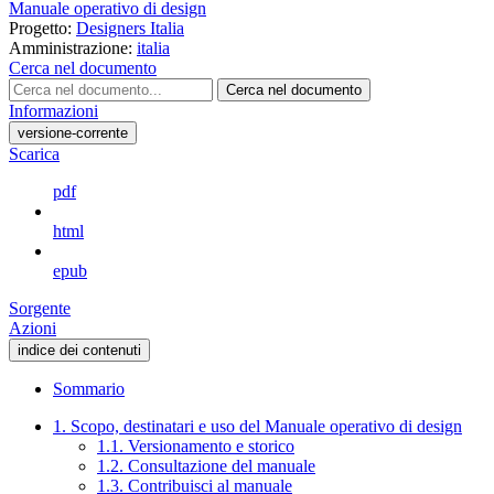
Manuale operativo di design
Progetto:
Designers Italia
Amministrazione:
italia
Cerca nel documento
Cerca nel documento
Informazioni
versione-corrente
Scarica
pdf
html
epub
Sorgente
Azioni
indice dei contenuti
Sommario
1. Scopo, destinatari e uso del Manuale operativo di design
1.1. Versionamento e storico
1.2. Consultazione del manuale
1.3. Contribuisci al manuale