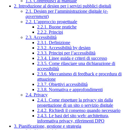
1.3. Contribuisci al manuale
2. Introduzione al design per i servizi pubblici digitali
2.1. Design per l’amministrazione digitale (
e-
government
)
2.2. L’approccio progettuale
2.2.1. Buone pratiche
2.2.2. Principi
2.3. Accessibilità
2.3.1. Definizione
2.3.2. Accessibilità by design
2.3.3. Principi per l’accessibilità
2.3.4. Linee guida e criteri di successo
2.3.5. Come rilasciare una dichiarazione di
accessibilità
2.3.6. Meccanismo di feedback e procedura di
attuazione
2.3.7. Obiettivi accessibilità
2.3.8. Normativa e approfondimenti
2.4. Privacy
2.4.1. Come rispettare la privacy sin dalla
progettazione di un sito o servizio digitale
2.4.2. Richiedi il consenso quando necessario
2.4.3. Le basi del sito web: architettura,
informativa privacy, riferimenti DPO
3. Pianificazione, gestione e strategia