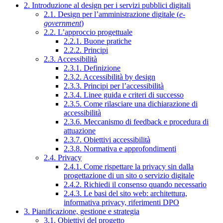
2. Introduzione al design per i servizi pubblici digitali
2.1. Design per l’amministrazione digitale (
e-
government
)
2.2. L’approccio progettuale
2.2.1. Buone pratiche
2.2.2. Principi
2.3. Accessibilità
2.3.1. Definizione
2.3.2. Accessibilità by design
2.3.3. Principi per l’accessibilità
2.3.4. Linee guida e criteri di successo
2.3.5. Come rilasciare una dichiarazione di
accessibilità
2.3.6. Meccanismo di feedback e procedura di
attuazione
2.3.7. Obiettivi accessibilità
2.3.8. Normativa e approfondimenti
2.4. Privacy
2.4.1. Come rispettare la privacy sin dalla
progettazione di un sito o servizio digitale
2.4.2. Richiedi il consenso quando necessario
2.4.3. Le basi del sito web: architettura,
informativa privacy, riferimenti DPO
3. Pianificazione, gestione e strategia
3.1. Obiettivi del progetto