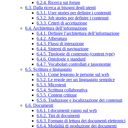
6.2.4. Ricerca sui forum
6.3. Dalla ricerca ai bisogni degli utenti
6.3.1. User stories per definire i contenuti
6.3.2. Job stories per definire i contenuti
6.3.3. Criteri di accettazione
6.4. Architettura dell’informazione
6.4.1. Definire l’architettura dell’informazione
6.4.2. Alberatura
6.4.3. Flussi di interazione
6.4.4. Sistemi di navigazione
6.4.5. Tipologie di contenuto (content type)
6.4.6. Ontologie e standard
6.4.7. Vocabolari controllati e tassonomie
6.5. Scrittura e linguaggio
6.5.1. Come leggono le persone sul web
6.5.2. Le regole per un linguaggio semplice
6.5.3. Microtesti
6.5.4. Scrittura collaborativa
6.5.5. Content critique
6.5.6. Traduzione e localizzazione dei contenuti
6.6. Documenti
6.6.1. I documenti vanno sul web
6.6.2. Tipi di documenti
6.6.3. Formato di lettura dei documenti elettronici
6.6.4. Modalità di produzione dei documenti