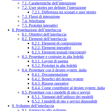
7.1. Caratteristiche dell’interazione
7.2. User stories per definire l’interazione
7.2.1. Differenza tra scenari e user stories
7.3. Flussi di interazione
7.4. Wireframe
7.5. Prototipi interattivi
8. Progettazione dell’interfaccia
8.1. Obiettivi dell’interfaccia
8.2. Elementi dell’interfaccia
8.2.1. Elementi di composizione
8.2.2. Elementi interattivi
8.2.3. Elementi testuali (microtesti)
8.3. Progettare e costruire in alta fedeltà
8.3.1. Layout di pagina
8.3.2. Prototipi in alta fedeltà
8.4. Progettare con il design system .italia
8.4.1. Documentazione
8.4.2. Benefici del design system
8.4.3. Risorse operative
8.4.4. Come contribuire al design system .italia
8.5. Progettare con i modelli di sito e servizi
8.5.1. Vantaggi dell’utilizzo dei modelli
8.5.2. I modelli di sito e servizi disponibili
9. Sviluppo dell’interfaccia
9.1. Approccio allo sviluppo