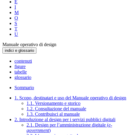
E
I
M
O
S
T
U
Manuale operativo di design
indici e glossario
contenuti
figure
tabelle
glossario
Sommario
1. Scopo, destinatari e uso del Manuale operativo di design
1.1. Versionamento e storico
1.2. Consultazione del manuale
1.3. Contribuisci al manuale
2. Introduzione al design per i servizi pubblici digitali
2.1. Design per l’amministrazione digitale (
e-
government
)