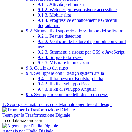
9.1.1. Attività preliminari
9.1.2. Web design responsivo e accessibile
9.1.3. Mobile first
9.1.4. Progressive enhancement e Graceful
degradation
9.2. Strumenti di supporto allo sviluppo del software
9.2.1. Feature detection
9.2.2. Verificare le feature disponibili con Can I
use
9.2.3. Strumenti e risorse per CSS e JavaScript
9.2.4. Supporto browser
9.2.5. Misurare le prestazioni
9.3. Catalogo del riuso
9.4. Sviluppare con il design system .italia
9.4.1. Il framework Bootstrap Italia
9.4.2. Il kit di sviluppo React
9.4.3. Il kit di sviluppo Angular
9.5. Sviluppare con i modelli di sito e servizi
1. Scopo, destinatari e uso del Manuale operativo di design
Team per la Trasformazione Digitale
in collaborazione con
Agenzia per l'Italia Digitale