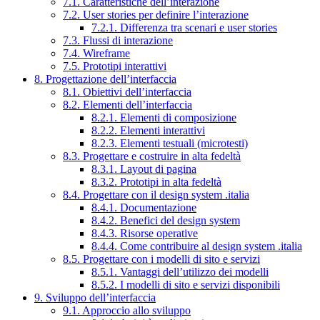
7.1. Caratteristiche dell’interazione
7.2. User stories per definire l’interazione
7.2.1. Differenza tra scenari e user stories
7.3. Flussi di interazione
7.4. Wireframe
7.5. Prototipi interattivi
8. Progettazione dell’interfaccia
8.1. Obiettivi dell’interfaccia
8.2. Elementi dell’interfaccia
8.2.1. Elementi di composizione
8.2.2. Elementi interattivi
8.2.3. Elementi testuali (microtesti)
8.3. Progettare e costruire in alta fedeltà
8.3.1. Layout di pagina
8.3.2. Prototipi in alta fedeltà
8.4. Progettare con il design system .italia
8.4.1. Documentazione
8.4.2. Benefici del design system
8.4.3. Risorse operative
8.4.4. Come contribuire al design system .italia
8.5. Progettare con i modelli di sito e servizi
8.5.1. Vantaggi dell’utilizzo dei modelli
8.5.2. I modelli di sito e servizi disponibili
9. Sviluppo dell’interfaccia
9.1. Approccio allo sviluppo