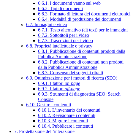
6.6.1. I documenti vanno sul web
6.6.2. Tipi di documenti
6.6.3. Formato di lettura dei documenti elettronici
6.6.4. Modalità di produzione dei documenti
6.7. Immagini e video
6.7.1. Testo alternativo (alt text) per le immagini
6.7.2. Sottotitoli per i video
6.7.3. Trascrizioni per i video
6.8. Proprietà intellettuale e privacy
6.8.1. Pubblicazione di contenuti prodotti dalla
Pubblica Amministrazione
6.8.2. Pubblicazione di contenuti non prodotti
dalla Pubblica Amministrazione
6.8.3. Consenso dei soggetti ritratti
6.9. Ottimizzazione per i motori di ricerca (SEO)
6.9.1. I fattori
on-page
6.9.2. I fattori
off-page
6.9.3. Strumenti di diagnostica SEO: Search
Console
6.10. Gestire i contenuti
6.10.1. L’inventario dei contenuti
6.10.2. Revisionare i contenuti
6.10.3. Migrare i contenuti
6.10.4. Pubblicare i contenuti
7. Progettazione dell’interazione