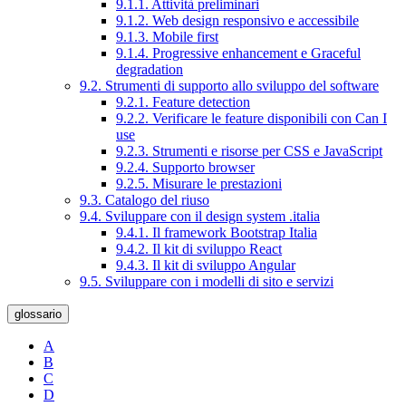
9.1.1. Attività preliminari
9.1.2. Web design responsivo e accessibile
9.1.3. Mobile first
9.1.4. Progressive enhancement e Graceful
degradation
9.2. Strumenti di supporto allo sviluppo del software
9.2.1. Feature detection
9.2.2. Verificare le feature disponibili con Can I
use
9.2.3. Strumenti e risorse per CSS e JavaScript
9.2.4. Supporto browser
9.2.5. Misurare le prestazioni
9.3. Catalogo del riuso
9.4. Sviluppare con il design system .italia
9.4.1. Il framework Bootstrap Italia
9.4.2. Il kit di sviluppo React
9.4.3. Il kit di sviluppo Angular
9.5. Sviluppare con i modelli di sito e servizi
glossario
A
B
C
D