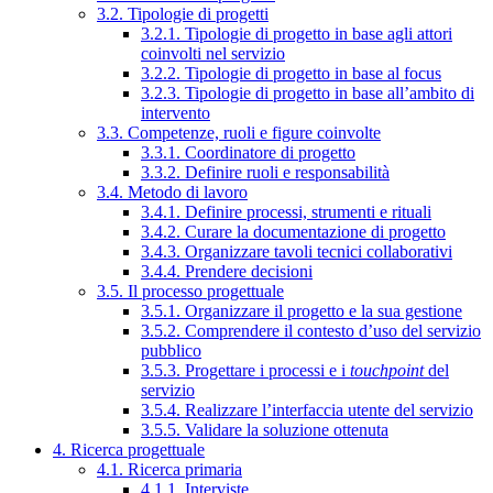
3.2. Tipologie di progetti
3.2.1. Tipologie di progetto in base agli attori
coinvolti nel servizio
3.2.2. Tipologie di progetto in base al focus
3.2.3. Tipologie di progetto in base all’ambito di
intervento
3.3. Competenze, ruoli e figure coinvolte
3.3.1. Coordinatore di progetto
3.3.2. Definire ruoli e responsabilità
3.4. Metodo di lavoro
3.4.1. Definire processi, strumenti e rituali
3.4.2. Curare la documentazione di progetto
3.4.3. Organizzare tavoli tecnici collaborativi
3.4.4. Prendere decisioni
3.5. Il processo progettuale
3.5.1. Organizzare il progetto e la sua gestione
3.5.2. Comprendere il contesto d’uso del servizio
pubblico
3.5.3. Progettare i processi e i
touchpoint
del
servizio
3.5.4. Realizzare l’interfaccia utente del servizio
3.5.5. Validare la soluzione ottenuta
4. Ricerca progettuale
4.1. Ricerca primaria
4.1.1. Interviste