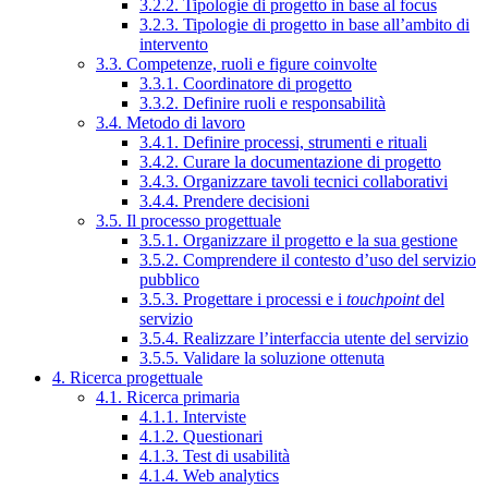
3.2.2. Tipologie di progetto in base al focus
3.2.3. Tipologie di progetto in base all’ambito di
intervento
3.3. Competenze, ruoli e figure coinvolte
3.3.1. Coordinatore di progetto
3.3.2. Definire ruoli e responsabilità
3.4. Metodo di lavoro
3.4.1. Definire processi, strumenti e rituali
3.4.2. Curare la documentazione di progetto
3.4.3. Organizzare tavoli tecnici collaborativi
3.4.4. Prendere decisioni
3.5. Il processo progettuale
3.5.1. Organizzare il progetto e la sua gestione
3.5.2. Comprendere il contesto d’uso del servizio
pubblico
3.5.3. Progettare i processi e i
touchpoint
del
servizio
3.5.4. Realizzare l’interfaccia utente del servizio
3.5.5. Validare la soluzione ottenuta
4. Ricerca progettuale
4.1. Ricerca primaria
4.1.1. Interviste
4.1.2. Questionari
4.1.3. Test di usabilità
4.1.4. Web analytics