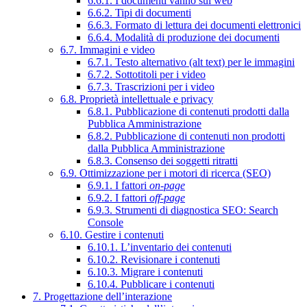
6.6.1. I documenti vanno sul web
6.6.2. Tipi di documenti
6.6.3. Formato di lettura dei documenti elettronici
6.6.4. Modalità di produzione dei documenti
6.7. Immagini e video
6.7.1. Testo alternativo (alt text) per le immagini
6.7.2. Sottotitoli per i video
6.7.3. Trascrizioni per i video
6.8. Proprietà intellettuale e privacy
6.8.1. Pubblicazione di contenuti prodotti dalla
Pubblica Amministrazione
6.8.2. Pubblicazione di contenuti non prodotti
dalla Pubblica Amministrazione
6.8.3. Consenso dei soggetti ritratti
6.9. Ottimizzazione per i motori di ricerca (SEO)
6.9.1. I fattori
on-page
6.9.2. I fattori
off-page
6.9.3. Strumenti di diagnostica SEO: Search
Console
6.10. Gestire i contenuti
6.10.1. L’inventario dei contenuti
6.10.2. Revisionare i contenuti
6.10.3. Migrare i contenuti
6.10.4. Pubblicare i contenuti
7. Progettazione dell’interazione