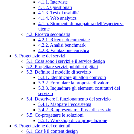
4.1.1. Interviste
4.1.2. Questionari
4.1.3. Test di usabilità
4.1.4. Web analytics
4.1.5. Strumenti di mappatura dell’esperienza
utente
4.2. Ricerca secondaria
4.2.1. Ricerca documentale
4.2.2. Analisi benchmark
4.2.3. Valutazione euristica
5. Progettazione dei servizi
5.1. Cosa sono i servizi e il service design
5.2. Progettare servizi pubblici digitali
5.3. Definire il modello di servizio
5.3.1. Identificare gli attori coinvolti
5.3.2. Formulare la proposta di valore
5.3.3. Inquadrare gli elementi costitutivi del
servizio
5.4. Descrivere il funzionamento del servizio
5.4.1. Mappare l’ecosistema
5.4.2. Rappresentare i flussi di servizio
5.5. Co-progettare le soluzioni
5.5.1. Workshop di co-progettazione
6. Progettazione dei contenuti
6.1. Cos’è il content design