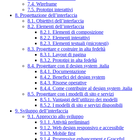
7.4. Wireframe
7.5. Prototipi interattivi
8. Progettazione dell’interfaccia
8.1. Obiettivi dell’interfaccia
8.2. Elementi dell’interfaccia
8.2.1. Elementi di composizione
8.2.2. Elementi interattivi
8.2.3. Elementi testuali (microtesti)
8.3. Progettare e costruire in alta fedeltà
8.3.1. Layout di pagina
8.3.2. Prototipi in alta fedeltà
8.4. Progettare con il design system .italia
8.4.1. Documentazione
8.4.2. Benefici del design system
8.4.3. Risorse operative
8.4.4. Come contribuire al design system .italia
8.5. Progettare con i modelli di sito e servizi
8.5.1. Vantaggi dell’utilizzo dei modelli
8.5.2. I modelli di sito e servizi disponibili
9. Sviluppo dell’interfaccia
9.1. Approccio allo sviluppo
9.1.1. Attività preliminari
9.1.2. Web design responsivo e accessibile
9.1.3. Mobile first
9.1.4. Progressive enhancement e Graceful