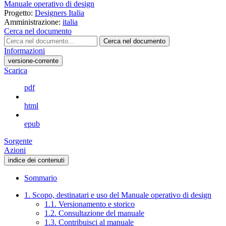
Manuale operativo di design
Progetto:
Designers Italia
Amministrazione:
italia
Cerca nel documento
Cerca nel documento
Informazioni
versione-corrente
Scarica
pdf
html
epub
Sorgente
Azioni
indice dei contenuti
Sommario
1. Scopo, destinatari e uso del Manuale operativo di design
1.1. Versionamento e storico
1.2. Consultazione del manuale
1.3. Contribuisci al manuale