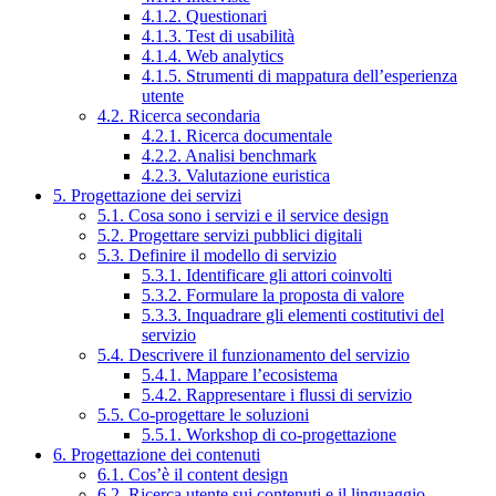
4.1.2. Questionari
4.1.3. Test di usabilità
4.1.4. Web analytics
4.1.5. Strumenti di mappatura dell’esperienza
utente
4.2. Ricerca secondaria
4.2.1. Ricerca documentale
4.2.2. Analisi benchmark
4.2.3. Valutazione euristica
5. Progettazione dei servizi
5.1. Cosa sono i servizi e il service design
5.2. Progettare servizi pubblici digitali
5.3. Definire il modello di servizio
5.3.1. Identificare gli attori coinvolti
5.3.2. Formulare la proposta di valore
5.3.3. Inquadrare gli elementi costitutivi del
servizio
5.4. Descrivere il funzionamento del servizio
5.4.1. Mappare l’ecosistema
5.4.2. Rappresentare i flussi di servizio
5.5. Co-progettare le soluzioni
5.5.1. Workshop di co-progettazione
6. Progettazione dei contenuti
6.1. Cos’è il content design
6.2. Ricerca utente sui contenuti e il linguaggio