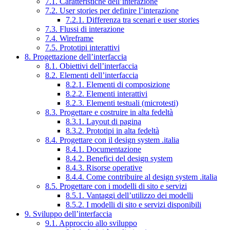
7.1. Caratteristiche dell’interazione
7.2. User stories per definire l’interazione
7.2.1. Differenza tra scenari e user stories
7.3. Flussi di interazione
7.4. Wireframe
7.5. Prototipi interattivi
8. Progettazione dell’interfaccia
8.1. Obiettivi dell’interfaccia
8.2. Elementi dell’interfaccia
8.2.1. Elementi di composizione
8.2.2. Elementi interattivi
8.2.3. Elementi testuali (microtesti)
8.3. Progettare e costruire in alta fedeltà
8.3.1. Layout di pagina
8.3.2. Prototipi in alta fedeltà
8.4. Progettare con il design system .italia
8.4.1. Documentazione
8.4.2. Benefici del design system
8.4.3. Risorse operative
8.4.4. Come contribuire al design system .italia
8.5. Progettare con i modelli di sito e servizi
8.5.1. Vantaggi dell’utilizzo dei modelli
8.5.2. I modelli di sito e servizi disponibili
9. Sviluppo dell’interfaccia
9.1. Approccio allo sviluppo