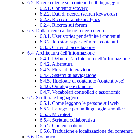
6.2. Ricerca utente sui contenuti e il linguaggio
6.2.1. Content discovery
6.2.2. Dati di ricerca (search keywords)
6.2.3. Ricerca tramite analytics
6.2.4. Ricerca sui forum
6.3. Dalla ricerca ai bisogni degli utenti
6.3.1. User stories per definire i contenuti
6.3.2. Job stories per definire i contenuti
6.3.3. Criteri di accettazione
6.4. Architettura dell’informazione
6.4.1. Definire l’architettura dell’informazione
6.4.2. Alberatura
6.4.3. Flussi di interazione
6.4.4. Sistemi di navigazione
6.4.5. Tipologie di contenuto (content type)
6.4.6. Ontologie e standard
6.4.7. Vocabolari controllati e tassonomie
6.5. Scrittura e linguaggio
6.5.1. Come leggono le persone sul web
6.5.2. Le regole per un linguaggio semplice
6.5.3. Microtesti
6.5.4. Scrittura collaborativa
6.5.5. Content critique
6.5.6. Traduzione e localizzazione dei contenuti
6.6. Documenti