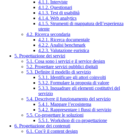
4.1.1. Interviste
4.1.2. Questionari
4.1.3. Test di usabilità
4.1.4. Web analytics
4.1.5. Strumenti di mappatura dell’esperienza
utente
4.2. Ricerca secondaria
4.2.1. Ricerca documentale
4.2.2. Analisi benchmark
4.2.3. Valutazione euristica
5. Progettazione dei servizi
5.1. Cosa sono i servizi e il service design
5.2. Progettare servizi pubblici digitali
5.3. Definire il modello di servizio
5.3.1. Identificare gli attori coinvolti
5.3.2. Formulare la proposta di valore
5.3.3. Inquadrare gli elementi costitutivi del
servizio
5.4. Descrivere il funzionamento del servizio
5.4.1. Mappare l’ecosistema
5.4.2. Rappresentare i flussi di servizio
5.5. Co-progettare le soluzioni
5.5.1. Workshop di co-progettazione
6. Progettazione dei contenuti
6.1. Cos’è il content design