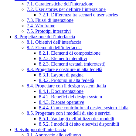
7.1. Caratteristiche dell’interazione
7.2. User stories per definire l’interazione
7.2.1. Differenza tra scenari e user stories
7.3. Flussi di interazione
7.4. Wireframe
7.5. Prototipi interattivi
8. Progettazione dell’interfaccia
8.1. Obiettivi dell’interfaccia
8.2. Elementi dell’interfaccia
8.2.1. Elementi di composizione
8.2.2. Elementi interattivi
8.2.3. Elementi testuali (microtesti)
8.3. Progettare e costruire in alta fedeltà
8.3.1. Layout di pagina
8.3.2. Prototipi in alta fedeltà
8.4. Progettare con il design system .italia
8.4.1. Documentazione
8.4.2. Benefici del design system
8.4.3. Risorse operative
8.4.4. Come contribuire al design system .italia
8.5. Progettare con i modelli di sito e servizi
8.5.1. Vantaggi dell’utilizzo dei modelli
8.5.2. I modelli di sito e servizi disponibili
9. Sviluppo dell’interfaccia
9.1. Approccio allo sviluppo