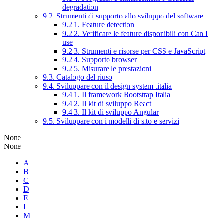
degradation
9.2. Strumenti di supporto allo sviluppo del software
9.2.1. Feature detection
9.2.2. Verificare le feature disponibili con Can I
use
9.2.3. Strumenti e risorse per CSS e JavaScript
9.2.4. Supporto browser
9.2.5. Misurare le prestazioni
9.3. Catalogo del riuso
9.4. Sviluppare con il design system .italia
9.4.1. Il framework Bootstrap Italia
9.4.2. Il kit di sviluppo React
9.4.3. Il kit di sviluppo Angular
9.5. Sviluppare con i modelli di sito e servizi
None
None
A
B
C
D
E
I
M