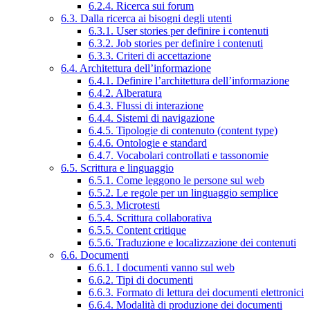
6.2.4. Ricerca sui forum
6.3. Dalla ricerca ai bisogni degli utenti
6.3.1. User stories per definire i contenuti
6.3.2. Job stories per definire i contenuti
6.3.3. Criteri di accettazione
6.4. Architettura dell’informazione
6.4.1. Definire l’architettura dell’informazione
6.4.2. Alberatura
6.4.3. Flussi di interazione
6.4.4. Sistemi di navigazione
6.4.5. Tipologie di contenuto (content type)
6.4.6. Ontologie e standard
6.4.7. Vocabolari controllati e tassonomie
6.5. Scrittura e linguaggio
6.5.1. Come leggono le persone sul web
6.5.2. Le regole per un linguaggio semplice
6.5.3. Microtesti
6.5.4. Scrittura collaborativa
6.5.5. Content critique
6.5.6. Traduzione e localizzazione dei contenuti
6.6. Documenti
6.6.1. I documenti vanno sul web
6.6.2. Tipi di documenti
6.6.3. Formato di lettura dei documenti elettronici
6.6.4. Modalità di produzione dei documenti