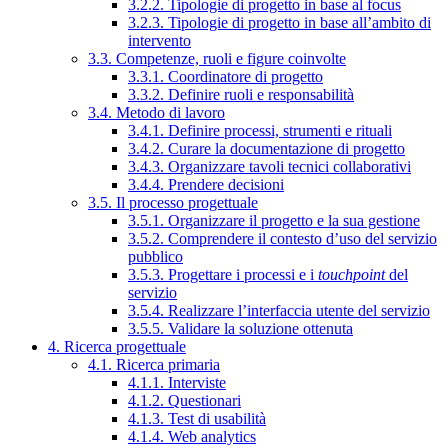
3.2.2. Tipologie di progetto in base al focus
3.2.3. Tipologie di progetto in base all’ambito di
intervento
3.3. Competenze, ruoli e figure coinvolte
3.3.1. Coordinatore di progetto
3.3.2. Definire ruoli e responsabilità
3.4. Metodo di lavoro
3.4.1. Definire processi, strumenti e rituali
3.4.2. Curare la documentazione di progetto
3.4.3. Organizzare tavoli tecnici collaborativi
3.4.4. Prendere decisioni
3.5. Il processo progettuale
3.5.1. Organizzare il progetto e la sua gestione
3.5.2. Comprendere il contesto d’uso del servizio
pubblico
3.5.3. Progettare i processi e i
touchpoint
del
servizio
3.5.4. Realizzare l’interfaccia utente del servizio
3.5.5. Validare la soluzione ottenuta
4. Ricerca progettuale
4.1. Ricerca primaria
4.1.1. Interviste
4.1.2. Questionari
4.1.3. Test di usabilità
4.1.4. Web analytics