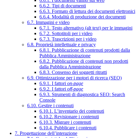
6.6.1. I documenti vanno sul web
6.6.2. Tipi di documenti
6.6.3. Formato di lettura dei documenti elettronici
6.6.4. Modalità di produzione dei documenti
6.7. Immagini e video
6.7.1. Testo alternativo (alt text) per le immagini
6.7.2. Sottotitoli per i video
6.7.3. Trascrizioni per i video
6.8. Proprietà intellettuale e privacy
6.8.1. Pubblicazione di contenuti prodotti dalla
Pubblica Amministrazione
6.8.2. Pubblicazione di contenuti non prodotti
dalla Pubblica Amministrazione
6.8.3. Consenso dei soggetti ritratti
6.9. Ottimizzazione per i motori di ricerca (SEO)
6.9.1. I fattori
on-page
6.9.2. I fattori
off-page
6.9.3. Strumenti di diagnostica SEO: Search
Console
6.10. Gestire i contenuti
6.10.1. L’inventario dei contenuti
6.10.2. Revisionare i contenuti
6.10.3. Migrare i contenuti
6.10.4. Pubblicare i contenuti
7. Progettazione dell’interazione