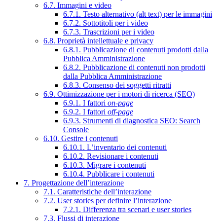
6.7. Immagini e video
6.7.1. Testo alternativo (alt text) per le immagini
6.7.2. Sottotitoli per i video
6.7.3. Trascrizioni per i video
6.8. Proprietà intellettuale e privacy
6.8.1. Pubblicazione di contenuti prodotti dalla
Pubblica Amministrazione
6.8.2. Pubblicazione di contenuti non prodotti
dalla Pubblica Amministrazione
6.8.3. Consenso dei soggetti ritratti
6.9. Ottimizzazione per i motori di ricerca (SEO)
6.9.1. I fattori
on-page
6.9.2. I fattori
off-page
6.9.3. Strumenti di diagnostica SEO: Search
Console
6.10. Gestire i contenuti
6.10.1. L’inventario dei contenuti
6.10.2. Revisionare i contenuti
6.10.3. Migrare i contenuti
6.10.4. Pubblicare i contenuti
7. Progettazione dell’interazione
7.1. Caratteristiche dell’interazione
7.2. User stories per definire l’interazione
7.2.1. Differenza tra scenari e user stories
7.3. Flussi di interazione