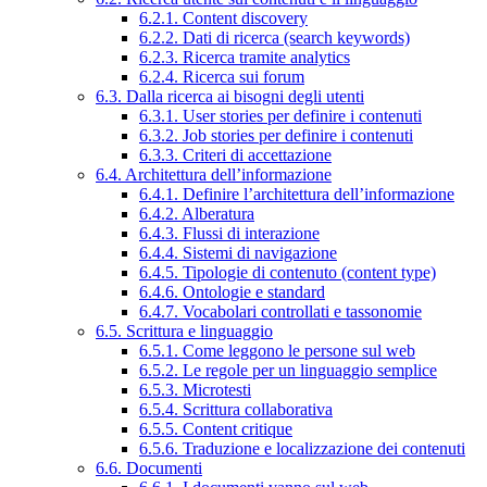
6.2.1. Content discovery
6.2.2. Dati di ricerca (search keywords)
6.2.3. Ricerca tramite analytics
6.2.4. Ricerca sui forum
6.3. Dalla ricerca ai bisogni degli utenti
6.3.1. User stories per definire i contenuti
6.3.2. Job stories per definire i contenuti
6.3.3. Criteri di accettazione
6.4. Architettura dell’informazione
6.4.1. Definire l’architettura dell’informazione
6.4.2. Alberatura
6.4.3. Flussi di interazione
6.4.4. Sistemi di navigazione
6.4.5. Tipologie di contenuto (content type)
6.4.6. Ontologie e standard
6.4.7. Vocabolari controllati e tassonomie
6.5. Scrittura e linguaggio
6.5.1. Come leggono le persone sul web
6.5.2. Le regole per un linguaggio semplice
6.5.3. Microtesti
6.5.4. Scrittura collaborativa
6.5.5. Content critique
6.5.6. Traduzione e localizzazione dei contenuti
6.6. Documenti