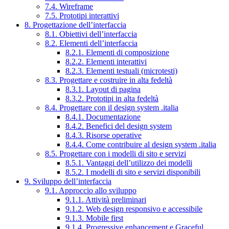
7.4. Wireframe
7.5. Prototipi interattivi
8. Progettazione dell’interfaccia
8.1. Obiettivi dell’interfaccia
8.2. Elementi dell’interfaccia
8.2.1. Elementi di composizione
8.2.2. Elementi interattivi
8.2.3. Elementi testuali (microtesti)
8.3. Progettare e costruire in alta fedeltà
8.3.1. Layout di pagina
8.3.2. Prototipi in alta fedeltà
8.4. Progettare con il design system .italia
8.4.1. Documentazione
8.4.2. Benefici del design system
8.4.3. Risorse operative
8.4.4. Come contribuire al design system .italia
8.5. Progettare con i modelli di sito e servizi
8.5.1. Vantaggi dell’utilizzo dei modelli
8.5.2. I modelli di sito e servizi disponibili
9. Sviluppo dell’interfaccia
9.1. Approccio allo sviluppo
9.1.1. Attività preliminari
9.1.2. Web design responsivo e accessibile
9.1.3. Mobile first
9.1.4. Progressive enhancement e Graceful