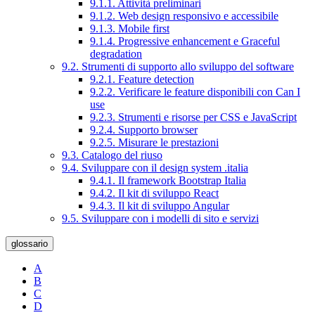
9.1.1. Attività preliminari
9.1.2. Web design responsivo e accessibile
9.1.3. Mobile first
9.1.4. Progressive enhancement e Graceful
degradation
9.2. Strumenti di supporto allo sviluppo del software
9.2.1. Feature detection
9.2.2. Verificare le feature disponibili con Can I
use
9.2.3. Strumenti e risorse per CSS e JavaScript
9.2.4. Supporto browser
9.2.5. Misurare le prestazioni
9.3. Catalogo del riuso
9.4. Sviluppare con il design system .italia
9.4.1. Il framework Bootstrap Italia
9.4.2. Il kit di sviluppo React
9.4.3. Il kit di sviluppo Angular
9.5. Sviluppare con i modelli di sito e servizi
glossario
A
B
C
D