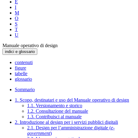
E
I
M
O
S
T
U
Manuale operativo di design
indici e glossario
contenuti
figure
tabelle
glossario
Sommario
1. Scopo, destinatari e uso del Manuale operativo di design
1.1. Versionamento e storico
1.2. Consultazione del manuale
1.3. Contribuisci al manuale
2. Introduzione al design per i servizi pubblici digitali
2.1. Design per l’amministrazione digitale (
e-
government
)