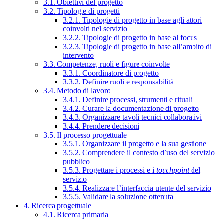
3.1. Obiettivi del progetto
3.2. Tipologie di progetti
3.2.1. Tipologie di progetto in base agli attori
coinvolti nel servizio
3.2.2. Tipologie di progetto in base al focus
3.2.3. Tipologie di progetto in base all’ambito di
intervento
3.3. Competenze, ruoli e figure coinvolte
3.3.1. Coordinatore di progetto
3.3.2. Definire ruoli e responsabilità
3.4. Metodo di lavoro
3.4.1. Definire processi, strumenti e rituali
3.4.2. Curare la documentazione di progetto
3.4.3. Organizzare tavoli tecnici collaborativi
3.4.4. Prendere decisioni
3.5. Il processo progettuale
3.5.1. Organizzare il progetto e la sua gestione
3.5.2. Comprendere il contesto d’uso del servizio
pubblico
3.5.3. Progettare i processi e i
touchpoint
del
servizio
3.5.4. Realizzare l’interfaccia utente del servizio
3.5.5. Validare la soluzione ottenuta
4. Ricerca progettuale
4.1. Ricerca primaria