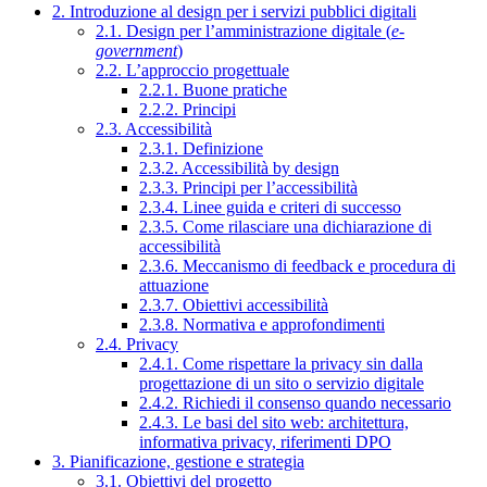
2. Introduzione al design per i servizi pubblici digitali
2.1. Design per l’amministrazione digitale (
e-
government
)
2.2. L’approccio progettuale
2.2.1. Buone pratiche
2.2.2. Principi
2.3. Accessibilità
2.3.1. Definizione
2.3.2. Accessibilità by design
2.3.3. Principi per l’accessibilità
2.3.4. Linee guida e criteri di successo
2.3.5. Come rilasciare una dichiarazione di
accessibilità
2.3.6. Meccanismo di feedback e procedura di
attuazione
2.3.7. Obiettivi accessibilità
2.3.8. Normativa e approfondimenti
2.4. Privacy
2.4.1. Come rispettare la privacy sin dalla
progettazione di un sito o servizio digitale
2.4.2. Richiedi il consenso quando necessario
2.4.3. Le basi del sito web: architettura,
informativa privacy, riferimenti DPO
3. Pianificazione, gestione e strategia
3.1. Obiettivi del progetto