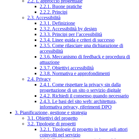
2.2. L’approccio progettuale
2.2.1. Buone pratiche
2.2.2. Principi
2.3. Accessibilità
2.3.1. Definizione
2.3.2. Accessibilità by design
2.3.3. Principi per l’accessibilità
2.3.4. Linee guida e criteri di successo
2.3.5. Come rilasciare una dichiarazione di
accessibilità
2.3.6. Meccanismo di feedback e procedura di
attuazione
2.3.7. Obiettivi accessibilità
2.3.8. Normativa e approfondimenti
2.4. Privacy
2.4.1. Come rispettare la privacy sin dalla
progettazione di un sito o servizio digitale
2.4.2. Richiedi il consenso quando necessario
2.4.3. Le basi del sito web: architettura,
informativa privacy, riferimenti DPO
3. Pianificazione, gestione e strategia
3.1. Obiettivi del progetto
3.2. Tipologie di progetti
3.2.1. Tipologie di progetto in base agli attori
coinvolti nel servizio