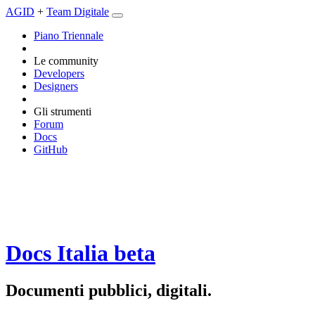
AGID
+
Team Digitale
Piano Triennale
Le community
Developers
Designers
Gli strumenti
Forum
Docs
GitHub
Docs Italia
beta
Documenti pubblici, digitali.