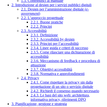
1.3. Contribuisci al manuale
2. Introduzione al design per i servizi pubblici digitali
2.1. Design per l’amministrazione digitale (
e-
government
)
2.2. L’approccio progettuale
2.2.1. Buone pratiche
2.2.2. Principi
2.3. Accessibilità
2.3.1. Definizione
2.3.2. Accessibilità by design
2.3.3. Principi per l’accessibilità
2.3.4. Linee guida e criteri di successo
2.3.5. Come rilasciare una dichiarazione di
accessibilità
2.3.6. Meccanismo di feedback e procedura di
attuazione
2.3.7. Obiettivi accessibilità
2.3.8. Normativa e approfondimenti
2.4. Privacy
2.4.1. Come rispettare la privacy sin dalla
progettazione di un sito o servizio digitale
2.4.2. Richiedi il consenso quando necessario
2.4.3. Le basi del sito web: architettura,
informativa privacy, riferimenti DPO
3. Pianificazione, gestione e strategia