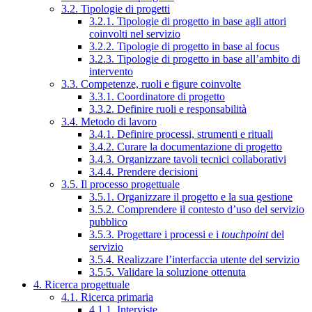
3.2. Tipologie di progetti
3.2.1. Tipologie di progetto in base agli attori
coinvolti nel servizio
3.2.2. Tipologie di progetto in base al focus
3.2.3. Tipologie di progetto in base all’ambito di
intervento
3.3. Competenze, ruoli e figure coinvolte
3.3.1. Coordinatore di progetto
3.3.2. Definire ruoli e responsabilità
3.4. Metodo di lavoro
3.4.1. Definire processi, strumenti e rituali
3.4.2. Curare la documentazione di progetto
3.4.3. Organizzare tavoli tecnici collaborativi
3.4.4. Prendere decisioni
3.5. Il processo progettuale
3.5.1. Organizzare il progetto e la sua gestione
3.5.2. Comprendere il contesto d’uso del servizio
pubblico
3.5.3. Progettare i processi e i
touchpoint
del
servizio
3.5.4. Realizzare l’interfaccia utente del servizio
3.5.5. Validare la soluzione ottenuta
4. Ricerca progettuale
4.1. Ricerca primaria
4.1.1. Interviste