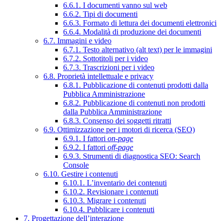
6.6.1. I documenti vanno sul web
6.6.2. Tipi di documenti
6.6.3. Formato di lettura dei documenti elettronici
6.6.4. Modalità di produzione dei documenti
6.7. Immagini e video
6.7.1. Testo alternativo (alt text) per le immagini
6.7.2. Sottotitoli per i video
6.7.3. Trascrizioni per i video
6.8. Proprietà intellettuale e privacy
6.8.1. Pubblicazione di contenuti prodotti dalla
Pubblica Amministrazione
6.8.2. Pubblicazione di contenuti non prodotti
dalla Pubblica Amministrazione
6.8.3. Consenso dei soggetti ritratti
6.9. Ottimizzazione per i motori di ricerca (SEO)
6.9.1. I fattori
on-page
6.9.2. I fattori
off-page
6.9.3. Strumenti di diagnostica SEO: Search
Console
6.10. Gestire i contenuti
6.10.1. L’inventario dei contenuti
6.10.2. Revisionare i contenuti
6.10.3. Migrare i contenuti
6.10.4. Pubblicare i contenuti
7. Progettazione dell’interazione