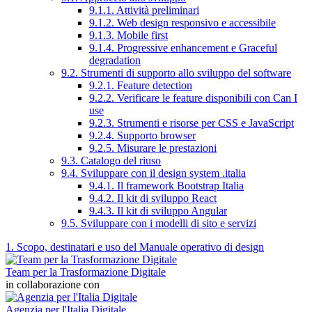
9.1.1. Attività preliminari
9.1.2. Web design responsivo e accessibile
9.1.3. Mobile first
9.1.4. Progressive enhancement e Graceful
degradation
9.2. Strumenti di supporto allo sviluppo del software
9.2.1. Feature detection
9.2.2. Verificare le feature disponibili con Can I
use
9.2.3. Strumenti e risorse per CSS e JavaScript
9.2.4. Supporto browser
9.2.5. Misurare le prestazioni
9.3. Catalogo del riuso
9.4. Sviluppare con il design system .italia
9.4.1. Il framework Bootstrap Italia
9.4.2. Il kit di sviluppo React
9.4.3. Il kit di sviluppo Angular
9.5. Sviluppare con i modelli di sito e servizi
1. Scopo, destinatari e uso del Manuale operativo di design
Team per la Trasformazione Digitale
in collaborazione con
Agenzia per l'Italia Digitale