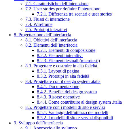
7.1. Caratteristiche dell’interazione
7.2. User stories per definire l’interazione
7.2.1. Differenza tra scenari e user stories
7.3. Flussi di interazione
7.4. Wireframe
7.5. Prototipi interattivi
8. Progettazione dell’interfaccia
8.1. Obiettivi dell’interfaccia
8.2. Elementi dell’interfaccia
8.2.1. Elementi di composizione
8.2.2. Elementi interattivi
8.2.3. Elementi testuali (microtesti)
8.3. Progettare e costruire in alta fedeltà
8.3.1. Layout di pagina
8.3.2. Prototipi in alta fedeltà
8.4. Progettare con il design system .italia
8.4.1. Documentazione
8.4.2. Benefici del design system
8.4.3. Risorse operative
8.4.4. Come contribuire al design system .italia
8.5. Progettare con i modelli di sito e servizi
8.5.1. Vantaggi dell’utilizzo dei modelli
8.5.2. I modelli di sito e servizi disponibili
9. Sviluppo dell’interfaccia
9.1. Approccio allo sviluppo