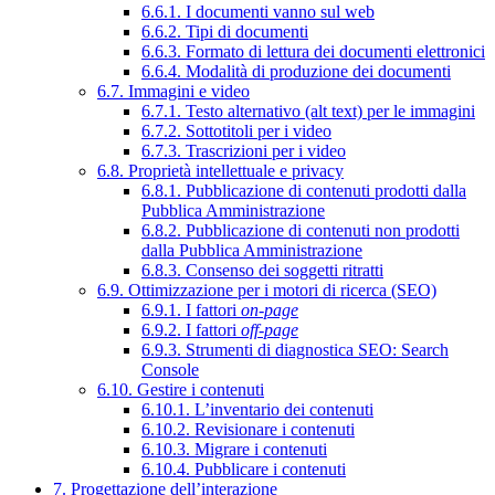
6.6.1. I documenti vanno sul web
6.6.2. Tipi di documenti
6.6.3. Formato di lettura dei documenti elettronici
6.6.4. Modalità di produzione dei documenti
6.7. Immagini e video
6.7.1. Testo alternativo (alt text) per le immagini
6.7.2. Sottotitoli per i video
6.7.3. Trascrizioni per i video
6.8. Proprietà intellettuale e privacy
6.8.1. Pubblicazione di contenuti prodotti dalla
Pubblica Amministrazione
6.8.2. Pubblicazione di contenuti non prodotti
dalla Pubblica Amministrazione
6.8.3. Consenso dei soggetti ritratti
6.9. Ottimizzazione per i motori di ricerca (SEO)
6.9.1. I fattori
on-page
6.9.2. I fattori
off-page
6.9.3. Strumenti di diagnostica SEO: Search
Console
6.10. Gestire i contenuti
6.10.1. L’inventario dei contenuti
6.10.2. Revisionare i contenuti
6.10.3. Migrare i contenuti
6.10.4. Pubblicare i contenuti
7. Progettazione dell’interazione