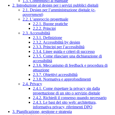
1.3. Contribuisci al manuale
2. Introduzione al design per i servizi pubblici digitali
2.1. Design per l’amministrazione digitale (
e-
government
)
2.2. L’approccio progettuale
2.2.1. Buone pratiche
2.2.2. Principi
2.3. Accessibilità
2.3.1. Definizione
2.3.2. Accessibilità by design
2.3.3. Principi per l’accessibilità
2.3.4. Linee guida e criteri di successo
2.3.5. Come rilasciare una dichiarazione di
accessibilità
2.3.6. Meccanismo di feedback e procedura di
attuazione
2.3.7. Obiettivi accessibilità
2.3.8. Normativa e approfondimenti
2.4. Privacy
2.4.1. Come rispettare la privacy sin dalla
progettazione di un sito o servizio digitale
2.4.2. Richiedi il consenso quando necessario
2.4.3. Le basi del sito web: architettura,
informativa privacy, riferimenti DPO
3. Pianificazione, gestione e strategia