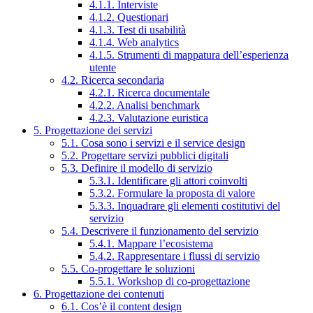
4.1.1. Interviste
4.1.2. Questionari
4.1.3. Test di usabilità
4.1.4. Web analytics
4.1.5. Strumenti di mappatura dell’esperienza
utente
4.2. Ricerca secondaria
4.2.1. Ricerca documentale
4.2.2. Analisi benchmark
4.2.3. Valutazione euristica
5. Progettazione dei servizi
5.1. Cosa sono i servizi e il service design
5.2. Progettare servizi pubblici digitali
5.3. Definire il modello di servizio
5.3.1. Identificare gli attori coinvolti
5.3.2. Formulare la proposta di valore
5.3.3. Inquadrare gli elementi costitutivi del
servizio
5.4. Descrivere il funzionamento del servizio
5.4.1. Mappare l’ecosistema
5.4.2. Rappresentare i flussi di servizio
5.5. Co-progettare le soluzioni
5.5.1. Workshop di co-progettazione
6. Progettazione dei contenuti
6.1. Cos’è il content design