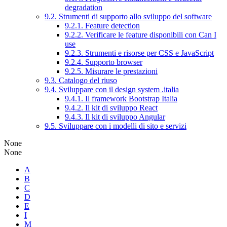
degradation
9.2. Strumenti di supporto allo sviluppo del software
9.2.1. Feature detection
9.2.2. Verificare le feature disponibili con Can I
use
9.2.3. Strumenti e risorse per CSS e JavaScript
9.2.4. Supporto browser
9.2.5. Misurare le prestazioni
9.3. Catalogo del riuso
9.4. Sviluppare con il design system .italia
9.4.1. Il framework Bootstrap Italia
9.4.2. Il kit di sviluppo React
9.4.3. Il kit di sviluppo Angular
9.5. Sviluppare con i modelli di sito e servizi
None
None
A
B
C
D
E
I
M