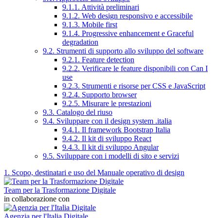
9.1.1. Attività preliminari
9.1.2. Web design responsivo e accessibile
9.1.3. Mobile first
9.1.4. Progressive enhancement e Graceful
degradation
9.2. Strumenti di supporto allo sviluppo del software
9.2.1. Feature detection
9.2.2. Verificare le feature disponibili con Can I
use
9.2.3. Strumenti e risorse per CSS e JavaScript
9.2.4. Supporto browser
9.2.5. Misurare le prestazioni
9.3. Catalogo del riuso
9.4. Sviluppare con il design system .italia
9.4.1. Il framework Bootstrap Italia
9.4.2. Il kit di sviluppo React
9.4.3. Il kit di sviluppo Angular
9.5. Sviluppare con i modelli di sito e servizi
1. Scopo, destinatari e uso del Manuale operativo di design
Team per la Trasformazione Digitale
in collaborazione con
Agenzia per l'Italia Digitale