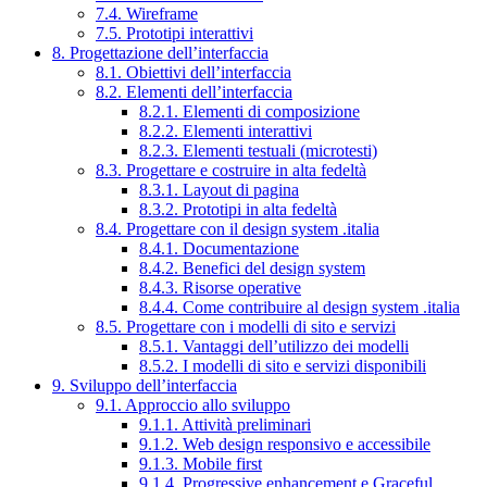
7.4. Wireframe
7.5. Prototipi interattivi
8. Progettazione dell’interfaccia
8.1. Obiettivi dell’interfaccia
8.2. Elementi dell’interfaccia
8.2.1. Elementi di composizione
8.2.2. Elementi interattivi
8.2.3. Elementi testuali (microtesti)
8.3. Progettare e costruire in alta fedeltà
8.3.1. Layout di pagina
8.3.2. Prototipi in alta fedeltà
8.4. Progettare con il design system .italia
8.4.1. Documentazione
8.4.2. Benefici del design system
8.4.3. Risorse operative
8.4.4. Come contribuire al design system .italia
8.5. Progettare con i modelli di sito e servizi
8.5.1. Vantaggi dell’utilizzo dei modelli
8.5.2. I modelli di sito e servizi disponibili
9. Sviluppo dell’interfaccia
9.1. Approccio allo sviluppo
9.1.1. Attività preliminari
9.1.2. Web design responsivo e accessibile
9.1.3. Mobile first
9.1.4. Progressive enhancement e Graceful