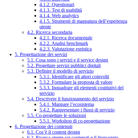
4.1.2. Questionari
4.1.3. Test di usabilità
4.1.4. Web analytics
4.1.5. Strumenti di mappatura dell’esperienza
utente
4.2. Ricerca secondaria
4.2.1. Ricerca documentale
4.2.2. Analisi benchmark
4.2.3. Valutazione euristica
5. Progettazione dei servizi
5.1. Cosa sono i servizi e il service design
5.2. Progettare servizi pubblici digitali
5.3. Definire il modello di servizio
5.3.1. Identificare gli attori coinvolti
5.3.2. Formulare la proposta di valore
5.3.3. Inquadrare gli elementi costitutivi del
servizio
5.4. Descrivere il funzionamento del servizio
5.4.1. Mappare l’ecosistema
5.4.2. Rappresentare i flussi di servizio
5.5. Co-progettare le soluzioni
5.5.1. Workshop di co-progettazione
6. Progettazione dei contenuti
6.1. Cos’è il content design
6.2. Ricerca utente sui contenuti e il linguaggio