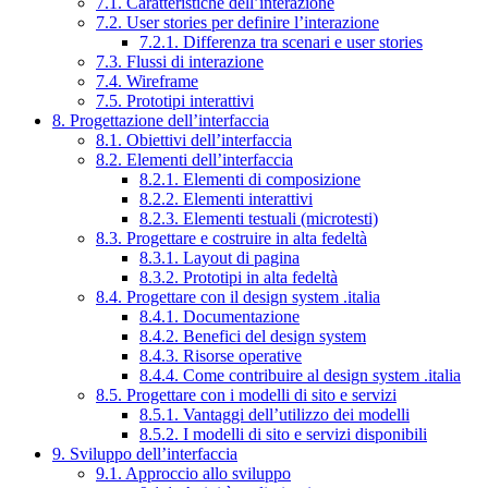
7.1. Caratteristiche dell’interazione
7.2. User stories per definire l’interazione
7.2.1. Differenza tra scenari e user stories
7.3. Flussi di interazione
7.4. Wireframe
7.5. Prototipi interattivi
8. Progettazione dell’interfaccia
8.1. Obiettivi dell’interfaccia
8.2. Elementi dell’interfaccia
8.2.1. Elementi di composizione
8.2.2. Elementi interattivi
8.2.3. Elementi testuali (microtesti)
8.3. Progettare e costruire in alta fedeltà
8.3.1. Layout di pagina
8.3.2. Prototipi in alta fedeltà
8.4. Progettare con il design system .italia
8.4.1. Documentazione
8.4.2. Benefici del design system
8.4.3. Risorse operative
8.4.4. Come contribuire al design system .italia
8.5. Progettare con i modelli di sito e servizi
8.5.1. Vantaggi dell’utilizzo dei modelli
8.5.2. I modelli di sito e servizi disponibili
9. Sviluppo dell’interfaccia
9.1. Approccio allo sviluppo