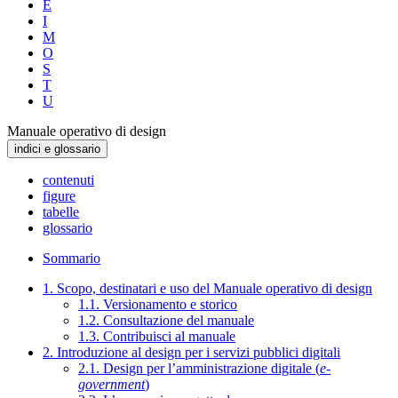
E
I
M
O
S
T
U
Manuale operativo di design
indici e glossario
contenuti
figure
tabelle
glossario
Sommario
1. Scopo, destinatari e uso del Manuale operativo di design
1.1. Versionamento e storico
1.2. Consultazione del manuale
1.3. Contribuisci al manuale
2. Introduzione al design per i servizi pubblici digitali
2.1. Design per l’amministrazione digitale (
e-
government
)