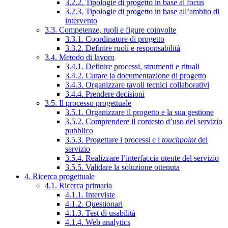
3.2.2. Tipologie di progetto in base al focus
3.2.3. Tipologie di progetto in base all’ambito di
intervento
3.3. Competenze, ruoli e figure coinvolte
3.3.1. Coordinatore di progetto
3.3.2. Definire ruoli e responsabilità
3.4. Metodo di lavoro
3.4.1. Definire processi, strumenti e rituali
3.4.2. Curare la documentazione di progetto
3.4.3. Organizzare tavoli tecnici collaborativi
3.4.4. Prendere decisioni
3.5. Il processo progettuale
3.5.1. Organizzare il progetto e la sua gestione
3.5.2. Comprendere il contesto d’uso del servizio
pubblico
3.5.3. Progettare i processi e i
touchpoint
del
servizio
3.5.4. Realizzare l’interfaccia utente del servizio
3.5.5. Validare la soluzione ottenuta
4. Ricerca progettuale
4.1. Ricerca primaria
4.1.1. Interviste
4.1.2. Questionari
4.1.3. Test di usabilità
4.1.4. Web analytics