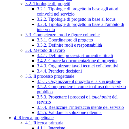
3.2. Tipologie di progetti
3.2.1. Tipologie di progetto in base agli attori
coinvolti nel servizio
3.2.2. Tipologie di progetto in base al focus
3.2.3. Tipologie di progetto in base all’ambito di
intervento
3.3. Competenze, ruoli e figure coinvolte
3.3.1. Coordinatore di progetto
3.3.2. Definire ruoli e responsabilità
3.4. Metodo di lavoro
3.4.1. Definire processi, strumenti e rituali
3.4.2. Curare la documentazione di progetto
3.4.3. Organizzare tavoli tecnici collaborativi
3.4.4. Prendere decisioni
3.5. Il processo progettuale
3.5.1. Organizzare il progetto e la sua gestione
3.5.2. Comprendere il contesto d’uso del servizio
pubblico
3.5.3. Progettare i processi e i
touchpoint
del
servizio
3.5.4. Realizzare l’interfaccia utente del servizio
3.5.5. Validare la soluzione ottenuta
4. Ricerca progettuale
4.1. Ricerca primaria
4.1.1. Interviste