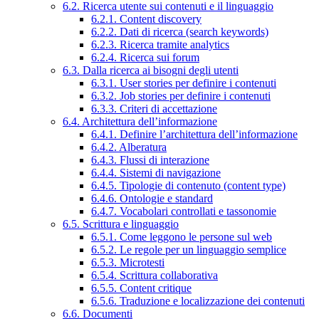
6.2. Ricerca utente sui contenuti e il linguaggio
6.2.1. Content discovery
6.2.2. Dati di ricerca (search keywords)
6.2.3. Ricerca tramite analytics
6.2.4. Ricerca sui forum
6.3. Dalla ricerca ai bisogni degli utenti
6.3.1. User stories per definire i contenuti
6.3.2. Job stories per definire i contenuti
6.3.3. Criteri di accettazione
6.4. Architettura dell’informazione
6.4.1. Definire l’architettura dell’informazione
6.4.2. Alberatura
6.4.3. Flussi di interazione
6.4.4. Sistemi di navigazione
6.4.5. Tipologie di contenuto (content type)
6.4.6. Ontologie e standard
6.4.7. Vocabolari controllati e tassonomie
6.5. Scrittura e linguaggio
6.5.1. Come leggono le persone sul web
6.5.2. Le regole per un linguaggio semplice
6.5.3. Microtesti
6.5.4. Scrittura collaborativa
6.5.5. Content critique
6.5.6. Traduzione e localizzazione dei contenuti
6.6. Documenti