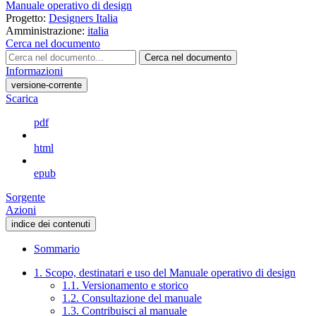
Manuale operativo di design
Progetto:
Designers Italia
Amministrazione:
italia
Cerca nel documento
Cerca nel documento
Informazioni
versione-corrente
Scarica
pdf
html
epub
Sorgente
Azioni
indice dei contenuti
Sommario
1. Scopo, destinatari e uso del Manuale operativo di design
1.1. Versionamento e storico
1.2. Consultazione del manuale
1.3. Contribuisci al manuale