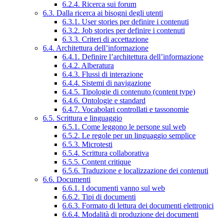
6.2.4. Ricerca sui forum
6.3. Dalla ricerca ai bisogni degli utenti
6.3.1. User stories per definire i contenuti
6.3.2. Job stories per definire i contenuti
6.3.3. Criteri di accettazione
6.4. Architettura dell’informazione
6.4.1. Definire l’architettura dell’informazione
6.4.2. Alberatura
6.4.3. Flussi di interazione
6.4.4. Sistemi di navigazione
6.4.5. Tipologie di contenuto (content type)
6.4.6. Ontologie e standard
6.4.7. Vocabolari controllati e tassonomie
6.5. Scrittura e linguaggio
6.5.1. Come leggono le persone sul web
6.5.2. Le regole per un linguaggio semplice
6.5.3. Microtesti
6.5.4. Scrittura collaborativa
6.5.5. Content critique
6.5.6. Traduzione e localizzazione dei contenuti
6.6. Documenti
6.6.1. I documenti vanno sul web
6.6.2. Tipi di documenti
6.6.3. Formato di lettura dei documenti elettronici
6.6.4. Modalità di produzione dei documenti