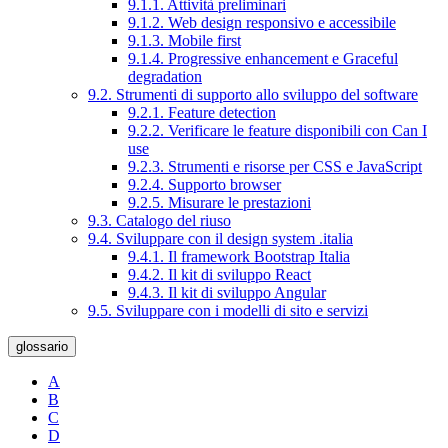
9.1.1. Attività preliminari
9.1.2. Web design responsivo e accessibile
9.1.3. Mobile first
9.1.4. Progressive enhancement e Graceful
degradation
9.2. Strumenti di supporto allo sviluppo del software
9.2.1. Feature detection
9.2.2. Verificare le feature disponibili con Can I
use
9.2.3. Strumenti e risorse per CSS e JavaScript
9.2.4. Supporto browser
9.2.5. Misurare le prestazioni
9.3. Catalogo del riuso
9.4. Sviluppare con il design system .italia
9.4.1. Il framework Bootstrap Italia
9.4.2. Il kit di sviluppo React
9.4.3. Il kit di sviluppo Angular
9.5. Sviluppare con i modelli di sito e servizi
glossario
A
B
C
D