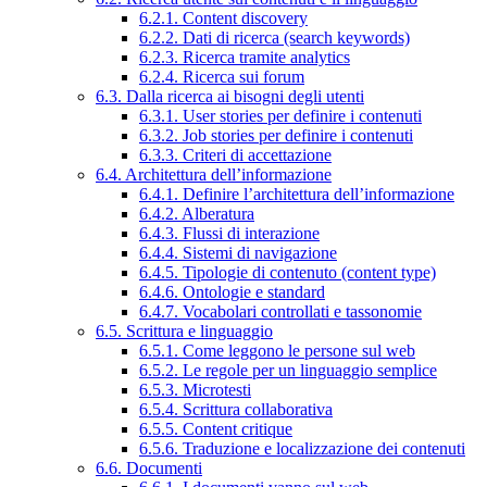
6.2.1. Content discovery
6.2.2. Dati di ricerca (search keywords)
6.2.3. Ricerca tramite analytics
6.2.4. Ricerca sui forum
6.3. Dalla ricerca ai bisogni degli utenti
6.3.1. User stories per definire i contenuti
6.3.2. Job stories per definire i contenuti
6.3.3. Criteri di accettazione
6.4. Architettura dell’informazione
6.4.1. Definire l’architettura dell’informazione
6.4.2. Alberatura
6.4.3. Flussi di interazione
6.4.4. Sistemi di navigazione
6.4.5. Tipologie di contenuto (content type)
6.4.6. Ontologie e standard
6.4.7. Vocabolari controllati e tassonomie
6.5. Scrittura e linguaggio
6.5.1. Come leggono le persone sul web
6.5.2. Le regole per un linguaggio semplice
6.5.3. Microtesti
6.5.4. Scrittura collaborativa
6.5.5. Content critique
6.5.6. Traduzione e localizzazione dei contenuti
6.6. Documenti