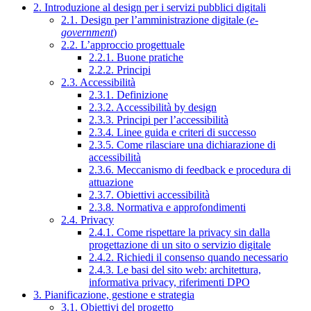
2. Introduzione al design per i servizi pubblici digitali
2.1. Design per l’amministrazione digitale (
e-
government
)
2.2. L’approccio progettuale
2.2.1. Buone pratiche
2.2.2. Principi
2.3. Accessibilità
2.3.1. Definizione
2.3.2. Accessibilità by design
2.3.3. Principi per l’accessibilità
2.3.4. Linee guida e criteri di successo
2.3.5. Come rilasciare una dichiarazione di
accessibilità
2.3.6. Meccanismo di feedback e procedura di
attuazione
2.3.7. Obiettivi accessibilità
2.3.8. Normativa e approfondimenti
2.4. Privacy
2.4.1. Come rispettare la privacy sin dalla
progettazione di un sito o servizio digitale
2.4.2. Richiedi il consenso quando necessario
2.4.3. Le basi del sito web: architettura,
informativa privacy, riferimenti DPO
3. Pianificazione, gestione e strategia
3.1. Obiettivi del progetto