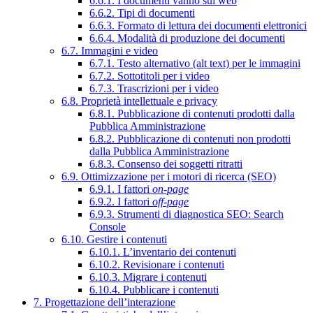
6.6.1. I documenti vanno sul web
6.6.2. Tipi di documenti
6.6.3. Formato di lettura dei documenti elettronici
6.6.4. Modalità di produzione dei documenti
6.7. Immagini e video
6.7.1. Testo alternativo (alt text) per le immagini
6.7.2. Sottotitoli per i video
6.7.3. Trascrizioni per i video
6.8. Proprietà intellettuale e privacy
6.8.1. Pubblicazione di contenuti prodotti dalla
Pubblica Amministrazione
6.8.2. Pubblicazione di contenuti non prodotti
dalla Pubblica Amministrazione
6.8.3. Consenso dei soggetti ritratti
6.9. Ottimizzazione per i motori di ricerca (SEO)
6.9.1. I fattori
on-page
6.9.2. I fattori
off-page
6.9.3. Strumenti di diagnostica SEO: Search
Console
6.10. Gestire i contenuti
6.10.1. L’inventario dei contenuti
6.10.2. Revisionare i contenuti
6.10.3. Migrare i contenuti
6.10.4. Pubblicare i contenuti
7. Progettazione dell’interazione