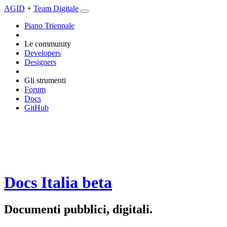
AGID
+
Team Digitale
Piano Triennale
Le community
Developers
Designers
Gli strumenti
Forum
Docs
GitHub
Docs Italia
beta
Documenti pubblici, digitali.