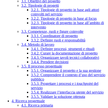
3.1. Obiettivi del progetto
3.2. Tipologie di progetti
3.2.1. Tipologie di progetto in base agli attori
coinvolti nel servizio
3.2.2. Tipologie di progetto in base al focus
3.2.3. Tipologie di progetto in base all’ambito di
intervento
3.3. Competenze, ruoli e figure coinvolte
3.3.1. Coordinatore di progetto
3.3.2. Definire ruoli e responsabilità
3.4. Metodo di lavoro
3.4.1. Definire processi, strumenti e rituali
3.4.2. Curare la documentazione di progetto
3.4.3. Organizzare tavoli tecnici collaborativi
3.4.4. Prendere decisioni
3.5. Il processo progettuale
3.5.1. Organizzare il progetto e la sua gestione
3.5.2. Comprendere il contesto d’uso del servizio
pubblico
3.5.3. Progettare i processi e i
touchpoint
del
servizio
3.5.4. Realizzare l’interfaccia utente del servizio
3.5.5. Validare la soluzione ottenuta
4. Ricerca progettuale
4.1. Ricerca primaria