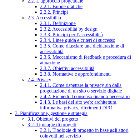
2.2. L’approccio progettuale
2.2.1. Buone pratiche
2.2.2. Principi
2.3. Accessibilità
2.3.1. Definizione
2.3.2. Accessibilità by design
2.3.3. Principi per l’accessibilità
2.3.4. Linee guida e criteri di successo
2.3.5. Come rilasciare una dichiarazione di
accessibilità
2.3.6. Meccanismo di feedback e procedura di
attuazione
2.3.7. Obiettivi accessibilità
2.3.8. Normativa e approfondimenti
2.4. Privacy
2.4.1. Come rispettare la privacy sin dalla
progettazione di un sito o servizio digitale
2.4.2. Richiedi il consenso quando necessario
2.4.3. Le basi del sito web: architettura,
informativa privacy, riferimenti DPO
3. Pianificazione, gestione e strategia
3.1. Obiettivi del progetto
3.2. Tipologie di progetti
3.2.1. Tipologie di progetto in base agli attori
coinvolti nel servizio