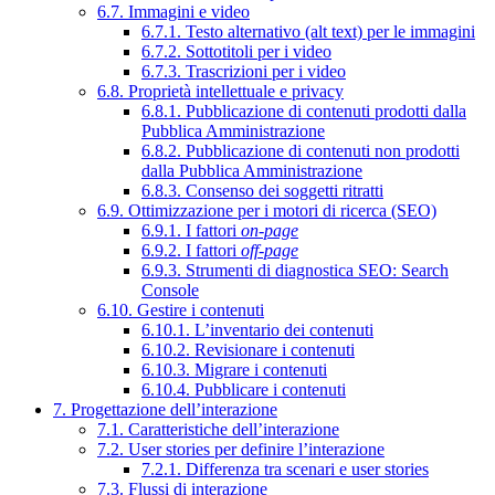
6.7. Immagini e video
6.7.1. Testo alternativo (alt text) per le immagini
6.7.2. Sottotitoli per i video
6.7.3. Trascrizioni per i video
6.8. Proprietà intellettuale e privacy
6.8.1. Pubblicazione di contenuti prodotti dalla
Pubblica Amministrazione
6.8.2. Pubblicazione di contenuti non prodotti
dalla Pubblica Amministrazione
6.8.3. Consenso dei soggetti ritratti
6.9. Ottimizzazione per i motori di ricerca (SEO)
6.9.1. I fattori
on-page
6.9.2. I fattori
off-page
6.9.3. Strumenti di diagnostica SEO: Search
Console
6.10. Gestire i contenuti
6.10.1. L’inventario dei contenuti
6.10.2. Revisionare i contenuti
6.10.3. Migrare i contenuti
6.10.4. Pubblicare i contenuti
7. Progettazione dell’interazione
7.1. Caratteristiche dell’interazione
7.2. User stories per definire l’interazione
7.2.1. Differenza tra scenari e user stories
7.3. Flussi di interazione