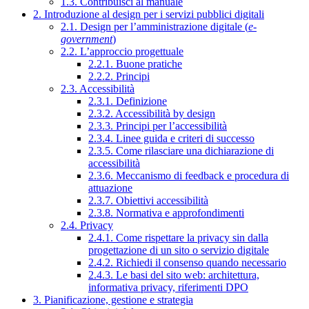
1.3. Contribuisci al manuale
2. Introduzione al design per i servizi pubblici digitali
2.1. Design per l’amministrazione digitale (
e-
government
)
2.2. L’approccio progettuale
2.2.1. Buone pratiche
2.2.2. Principi
2.3. Accessibilità
2.3.1. Definizione
2.3.2. Accessibilità by design
2.3.3. Principi per l’accessibilità
2.3.4. Linee guida e criteri di successo
2.3.5. Come rilasciare una dichiarazione di
accessibilità
2.3.6. Meccanismo di feedback e procedura di
attuazione
2.3.7. Obiettivi accessibilità
2.3.8. Normativa e approfondimenti
2.4. Privacy
2.4.1. Come rispettare la privacy sin dalla
progettazione di un sito o servizio digitale
2.4.2. Richiedi il consenso quando necessario
2.4.3. Le basi del sito web: architettura,
informativa privacy, riferimenti DPO
3. Pianificazione, gestione e strategia