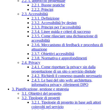
2.2. L’approccio progettuale
2.2.1. Buone pratiche
2.2.2. Principi
2.3. Accessibilità
2.3.1. Definizione
2.3.2. Accessibilità by design
2.3.3. Principi per l’accessibilità
2.3.4. Linee guida e criteri di successo
2.3.5. Come rilasciare una dichiarazione di
accessibilità
2.3.6. Meccanismo di feedback e procedura di
attuazione
2.3.7. Obiettivi accessibilità
2.3.8. Normativa e approfondimenti
2.4. Privacy
2.4.1. Come rispettare la privacy sin dalla
progettazione di un sito o servizio digitale
2.4.2. Richiedi il consenso quando necessario
2.4.3. Le basi del sito web: architettura,
informativa privacy, riferimenti DPO
3. Pianificazione, gestione e strategia
3.1. Obiettivi del progetto
3.2. Tipologie di progetti
3.2.1. Tipologie di progetto in base agli attori
coinvolti nel servizio