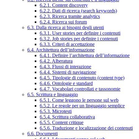
6.2.1. Content discovery
6.2.2. Dati di ricerca (search keywords)
6.2.3. Ricerca tramite analytics
6.2.4. Ricerca sui forum
6.3. Dalla ricerca ai bisogni degli utenti
6.3.1. User stories per definire i contenuti
6.3.2. Job stories per definire i contenuti
6.3.3. Criteri di accettazione
6.4. Architettura dell’informazione
6.4.1. Definire l’architettura dell’informazione
6.4.2. Alberatura
6.4.3. Flussi di interazione
6.4.4. Sistemi di navigazione
6.4.5. Tipologie di contenuto (content type)
6.4.6. Ontologie e standard
6.4.7. Vocabolari controllati e tassonomie
6.5. Scrittura e linguaggio
6.5.1. Come leggono le persone sul web
6.5.2. Le regole per un linguaggio semplice
6.5.3. Microtesti
6.5.4. Scrittura collaborativa
6.5.5. Content critique
6.5.6. Traduzione e localizzazione dei contenuti
6.6. Documenti