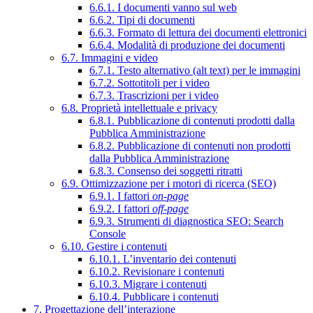
6.6.1. I documenti vanno sul web
6.6.2. Tipi di documenti
6.6.3. Formato di lettura dei documenti elettronici
6.6.4. Modalità di produzione dei documenti
6.7. Immagini e video
6.7.1. Testo alternativo (alt text) per le immagini
6.7.2. Sottotitoli per i video
6.7.3. Trascrizioni per i video
6.8. Proprietà intellettuale e privacy
6.8.1. Pubblicazione di contenuti prodotti dalla
Pubblica Amministrazione
6.8.2. Pubblicazione di contenuti non prodotti
dalla Pubblica Amministrazione
6.8.3. Consenso dei soggetti ritratti
6.9. Ottimizzazione per i motori di ricerca (SEO)
6.9.1. I fattori
on-page
6.9.2. I fattori
off-page
6.9.3. Strumenti di diagnostica SEO: Search
Console
6.10. Gestire i contenuti
6.10.1. L’inventario dei contenuti
6.10.2. Revisionare i contenuti
6.10.3. Migrare i contenuti
6.10.4. Pubblicare i contenuti
7. Progettazione dell’interazione