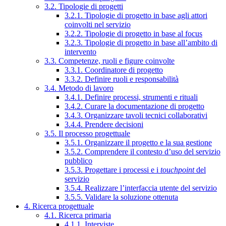
3.2. Tipologie di progetti
3.2.1. Tipologie di progetto in base agli attori
coinvolti nel servizio
3.2.2. Tipologie di progetto in base al focus
3.2.3. Tipologie di progetto in base all’ambito di
intervento
3.3. Competenze, ruoli e figure coinvolte
3.3.1. Coordinatore di progetto
3.3.2. Definire ruoli e responsabilità
3.4. Metodo di lavoro
3.4.1. Definire processi, strumenti e rituali
3.4.2. Curare la documentazione di progetto
3.4.3. Organizzare tavoli tecnici collaborativi
3.4.4. Prendere decisioni
3.5. Il processo progettuale
3.5.1. Organizzare il progetto e la sua gestione
3.5.2. Comprendere il contesto d’uso del servizio
pubblico
3.5.3. Progettare i processi e i
touchpoint
del
servizio
3.5.4. Realizzare l’interfaccia utente del servizio
3.5.5. Validare la soluzione ottenuta
4. Ricerca progettuale
4.1. Ricerca primaria
4.1.1. Interviste