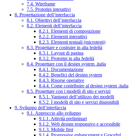
7.4. Wireframe
7.5. Prototipi interattivi
8. Progettazione dell’interfaccia
8.1. Obiettivi dell’interfaccia
8.2. Elementi dell’interfaccia
8.2.1. Elementi di composizione
8.2.2. Elementi interattivi
8.2.3. Elementi testuali (microtesti)
8.3. Progettare e costruire in alta fedeltà
8.3.1. Layout di pagina
8.3.2. Prototipi in alta fedeltà
8.4. Progettare con il design system .italia
8.4.1. Documentazione
8.4.2. Benefici del design system
8.4.3. Risorse operative
8.4.4. Come contribuire al design system .italia
8.5. Progettare con i modelli di sito e servizi
8.5.1. Vantaggi dell’utilizzo dei modelli
8.5.2. I modelli di sito e servizi disponibili
9. Sviluppo dell’interfaccia
9.1. Approccio allo sviluppo
9.1.1. Attività preliminari
9.1.2. Web design responsivo e accessibile
9.1.3. Mobile first
9.1.4. Progressive enhancement e Graceful