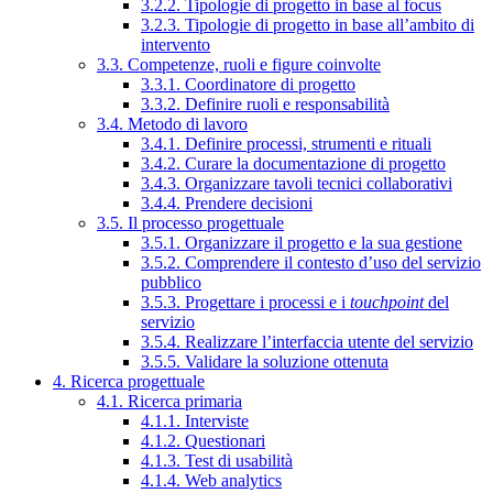
3.2.2. Tipologie di progetto in base al focus
3.2.3. Tipologie di progetto in base all’ambito di
intervento
3.3. Competenze, ruoli e figure coinvolte
3.3.1. Coordinatore di progetto
3.3.2. Definire ruoli e responsabilità
3.4. Metodo di lavoro
3.4.1. Definire processi, strumenti e rituali
3.4.2. Curare la documentazione di progetto
3.4.3. Organizzare tavoli tecnici collaborativi
3.4.4. Prendere decisioni
3.5. Il processo progettuale
3.5.1. Organizzare il progetto e la sua gestione
3.5.2. Comprendere il contesto d’uso del servizio
pubblico
3.5.3. Progettare i processi e i
touchpoint
del
servizio
3.5.4. Realizzare l’interfaccia utente del servizio
3.5.5. Validare la soluzione ottenuta
4. Ricerca progettuale
4.1. Ricerca primaria
4.1.1. Interviste
4.1.2. Questionari
4.1.3. Test di usabilità
4.1.4. Web analytics