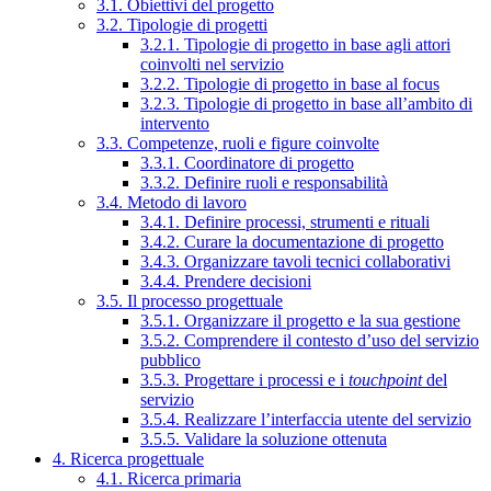
3.1. Obiettivi del progetto
3.2. Tipologie di progetti
3.2.1. Tipologie di progetto in base agli attori
coinvolti nel servizio
3.2.2. Tipologie di progetto in base al focus
3.2.3. Tipologie di progetto in base all’ambito di
intervento
3.3. Competenze, ruoli e figure coinvolte
3.3.1. Coordinatore di progetto
3.3.2. Definire ruoli e responsabilità
3.4. Metodo di lavoro
3.4.1. Definire processi, strumenti e rituali
3.4.2. Curare la documentazione di progetto
3.4.3. Organizzare tavoli tecnici collaborativi
3.4.4. Prendere decisioni
3.5. Il processo progettuale
3.5.1. Organizzare il progetto e la sua gestione
3.5.2. Comprendere il contesto d’uso del servizio
pubblico
3.5.3. Progettare i processi e i
touchpoint
del
servizio
3.5.4. Realizzare l’interfaccia utente del servizio
3.5.5. Validare la soluzione ottenuta
4. Ricerca progettuale
4.1. Ricerca primaria