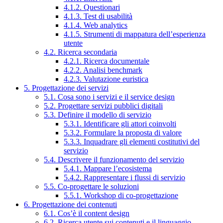
4.1.2. Questionari
4.1.3. Test di usabilità
4.1.4. Web analytics
4.1.5. Strumenti di mappatura dell’esperienza
utente
4.2. Ricerca secondaria
4.2.1. Ricerca documentale
4.2.2. Analisi benchmark
4.2.3. Valutazione euristica
5. Progettazione dei servizi
5.1. Cosa sono i servizi e il service design
5.2. Progettare servizi pubblici digitali
5.3. Definire il modello di servizio
5.3.1. Identificare gli attori coinvolti
5.3.2. Formulare la proposta di valore
5.3.3. Inquadrare gli elementi costitutivi del
servizio
5.4. Descrivere il funzionamento del servizio
5.4.1. Mappare l’ecosistema
5.4.2. Rappresentare i flussi di servizio
5.5. Co-progettare le soluzioni
5.5.1. Workshop di co-progettazione
6. Progettazione dei contenuti
6.1. Cos’è il content design
6.2. Ricerca utente sui contenuti e il linguaggio