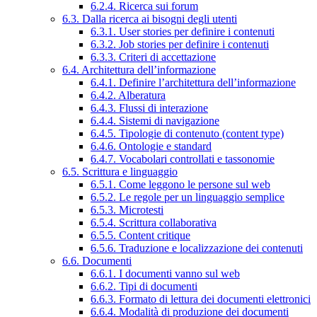
6.2.4. Ricerca sui forum
6.3. Dalla ricerca ai bisogni degli utenti
6.3.1. User stories per definire i contenuti
6.3.2. Job stories per definire i contenuti
6.3.3. Criteri di accettazione
6.4. Architettura dell’informazione
6.4.1. Definire l’architettura dell’informazione
6.4.2. Alberatura
6.4.3. Flussi di interazione
6.4.4. Sistemi di navigazione
6.4.5. Tipologie di contenuto (content type)
6.4.6. Ontologie e standard
6.4.7. Vocabolari controllati e tassonomie
6.5. Scrittura e linguaggio
6.5.1. Come leggono le persone sul web
6.5.2. Le regole per un linguaggio semplice
6.5.3. Microtesti
6.5.4. Scrittura collaborativa
6.5.5. Content critique
6.5.6. Traduzione e localizzazione dei contenuti
6.6. Documenti
6.6.1. I documenti vanno sul web
6.6.2. Tipi di documenti
6.6.3. Formato di lettura dei documenti elettronici
6.6.4. Modalità di produzione dei documenti