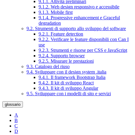
9.1.1. Attività preliminari
9.1.2. Web design responsivo e accessibile
9.1.3. Mobile first
9.1.4. Progressive enhancement e Graceful
degradation
9.2. Strumenti di supporto allo sviluppo del software
9.2.1. Feature detection
9.2.2. Verificare le feature disponibili con Can I
use
9.2.3. Strumenti e risorse per CSS e JavaScript
9.2.4. Supporto browser
9.2.5. Misurare le prestazioni
9.3. Catalogo del riuso
9.4. Sviluppare con il design system .italia
9.4.1. Il framework Bootstrap Italia
9.4.2. Il kit di sviluppo React
9.4.3. Il kit di sviluppo Angular
9.5. Sviluppare con i modelli di sito e servizi
glossario
A
B
C
D