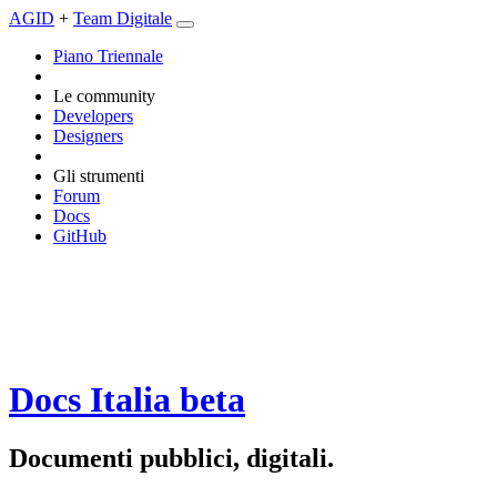
AGID
+
Team Digitale
Piano Triennale
Le community
Developers
Designers
Gli strumenti
Forum
Docs
GitHub
Docs Italia
beta
Documenti pubblici, digitali.