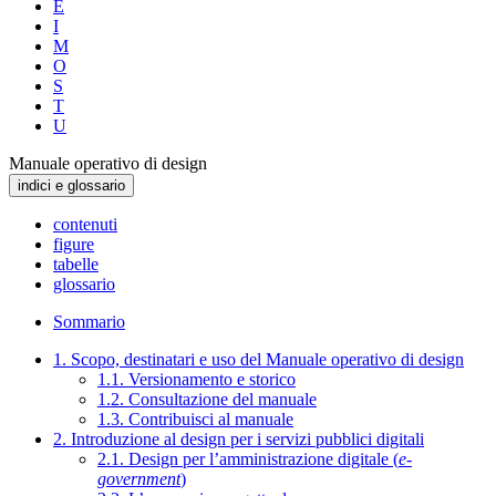
E
I
M
O
S
T
U
Manuale operativo di design
indici e glossario
contenuti
figure
tabelle
glossario
Sommario
1. Scopo, destinatari e uso del Manuale operativo di design
1.1. Versionamento e storico
1.2. Consultazione del manuale
1.3. Contribuisci al manuale
2. Introduzione al design per i servizi pubblici digitali
2.1. Design per l’amministrazione digitale (
e-
government
)