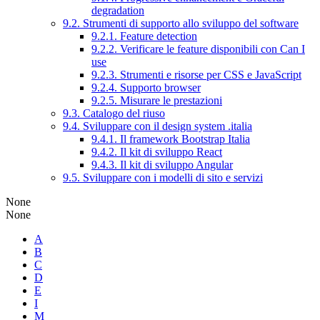
degradation
9.2. Strumenti di supporto allo sviluppo del software
9.2.1. Feature detection
9.2.2. Verificare le feature disponibili con Can I
use
9.2.3. Strumenti e risorse per CSS e JavaScript
9.2.4. Supporto browser
9.2.5. Misurare le prestazioni
9.3. Catalogo del riuso
9.4. Sviluppare con il design system .italia
9.4.1. Il framework Bootstrap Italia
9.4.2. Il kit di sviluppo React
9.4.3. Il kit di sviluppo Angular
9.5. Sviluppare con i modelli di sito e servizi
None
None
A
B
C
D
E
I
M