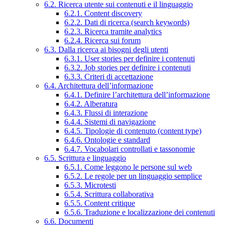
6.2. Ricerca utente sui contenuti e il linguaggio
6.2.1. Content discovery
6.2.2. Dati di ricerca (search keywords)
6.2.3. Ricerca tramite analytics
6.2.4. Ricerca sui forum
6.3. Dalla ricerca ai bisogni degli utenti
6.3.1. User stories per definire i contenuti
6.3.2. Job stories per definire i contenuti
6.3.3. Criteri di accettazione
6.4. Architettura dell’informazione
6.4.1. Definire l’architettura dell’informazione
6.4.2. Alberatura
6.4.3. Flussi di interazione
6.4.4. Sistemi di navigazione
6.4.5. Tipologie di contenuto (content type)
6.4.6. Ontologie e standard
6.4.7. Vocabolari controllati e tassonomie
6.5. Scrittura e linguaggio
6.5.1. Come leggono le persone sul web
6.5.2. Le regole per un linguaggio semplice
6.5.3. Microtesti
6.5.4. Scrittura collaborativa
6.5.5. Content critique
6.5.6. Traduzione e localizzazione dei contenuti
6.6. Documenti