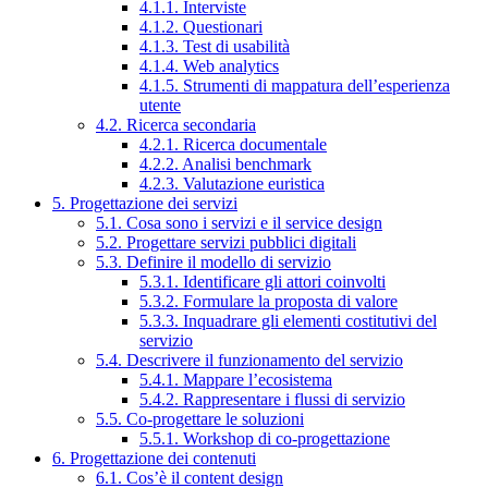
4.1.1. Interviste
4.1.2. Questionari
4.1.3. Test di usabilità
4.1.4. Web analytics
4.1.5. Strumenti di mappatura dell’esperienza
utente
4.2. Ricerca secondaria
4.2.1. Ricerca documentale
4.2.2. Analisi benchmark
4.2.3. Valutazione euristica
5. Progettazione dei servizi
5.1. Cosa sono i servizi e il service design
5.2. Progettare servizi pubblici digitali
5.3. Definire il modello di servizio
5.3.1. Identificare gli attori coinvolti
5.3.2. Formulare la proposta di valore
5.3.3. Inquadrare gli elementi costitutivi del
servizio
5.4. Descrivere il funzionamento del servizio
5.4.1. Mappare l’ecosistema
5.4.2. Rappresentare i flussi di servizio
5.5. Co-progettare le soluzioni
5.5.1. Workshop di co-progettazione
6. Progettazione dei contenuti
6.1. Cos’è il content design