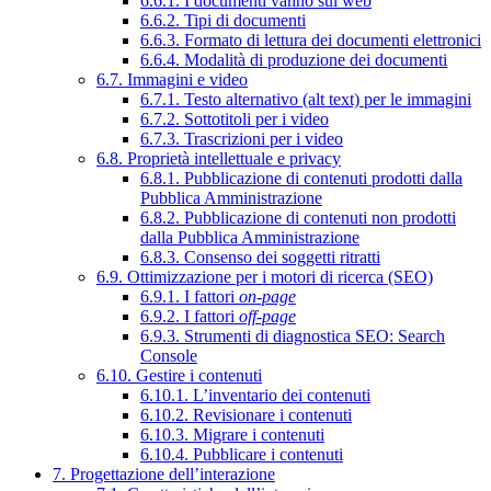
6.6.1. I documenti vanno sul web
6.6.2. Tipi di documenti
6.6.3. Formato di lettura dei documenti elettronici
6.6.4. Modalità di produzione dei documenti
6.7. Immagini e video
6.7.1. Testo alternativo (alt text) per le immagini
6.7.2. Sottotitoli per i video
6.7.3. Trascrizioni per i video
6.8. Proprietà intellettuale e privacy
6.8.1. Pubblicazione di contenuti prodotti dalla
Pubblica Amministrazione
6.8.2. Pubblicazione di contenuti non prodotti
dalla Pubblica Amministrazione
6.8.3. Consenso dei soggetti ritratti
6.9. Ottimizzazione per i motori di ricerca (SEO)
6.9.1. I fattori
on-page
6.9.2. I fattori
off-page
6.9.3. Strumenti di diagnostica SEO: Search
Console
6.10. Gestire i contenuti
6.10.1. L’inventario dei contenuti
6.10.2. Revisionare i contenuti
6.10.3. Migrare i contenuti
6.10.4. Pubblicare i contenuti
7. Progettazione dell’interazione