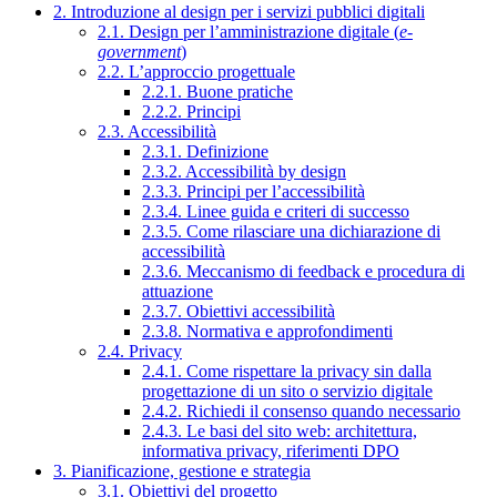
2. Introduzione al design per i servizi pubblici digitali
2.1. Design per l’amministrazione digitale (
e-
government
)
2.2. L’approccio progettuale
2.2.1. Buone pratiche
2.2.2. Principi
2.3. Accessibilità
2.3.1. Definizione
2.3.2. Accessibilità by design
2.3.3. Principi per l’accessibilità
2.3.4. Linee guida e criteri di successo
2.3.5. Come rilasciare una dichiarazione di
accessibilità
2.3.6. Meccanismo di feedback e procedura di
attuazione
2.3.7. Obiettivi accessibilità
2.3.8. Normativa e approfondimenti
2.4. Privacy
2.4.1. Come rispettare la privacy sin dalla
progettazione di un sito o servizio digitale
2.4.2. Richiedi il consenso quando necessario
2.4.3. Le basi del sito web: architettura,
informativa privacy, riferimenti DPO
3. Pianificazione, gestione e strategia
3.1. Obiettivi del progetto