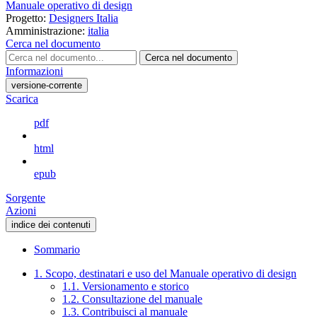
Manuale operativo di design
Progetto:
Designers Italia
Amministrazione:
italia
Cerca nel documento
Cerca nel documento
Informazioni
versione-corrente
Scarica
pdf
html
epub
Sorgente
Azioni
indice dei contenuti
Sommario
1. Scopo, destinatari e uso del Manuale operativo di design
1.1. Versionamento e storico
1.2. Consultazione del manuale
1.3. Contribuisci al manuale