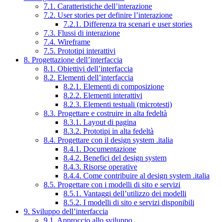
7.1. Caratteristiche dell’interazione
7.2. User stories per definire l’interazione
7.2.1. Differenza tra scenari e user stories
7.3. Flussi di interazione
7.4. Wireframe
7.5. Prototipi interattivi
8. Progettazione dell’interfaccia
8.1. Obiettivi dell’interfaccia
8.2. Elementi dell’interfaccia
8.2.1. Elementi di composizione
8.2.2. Elementi interattivi
8.2.3. Elementi testuali (microtesti)
8.3. Progettare e costruire in alta fedeltà
8.3.1. Layout di pagina
8.3.2. Prototipi in alta fedeltà
8.4. Progettare con il design system .italia
8.4.1. Documentazione
8.4.2. Benefici del design system
8.4.3. Risorse operative
8.4.4. Come contribuire al design system .italia
8.5. Progettare con i modelli di sito e servizi
8.5.1. Vantaggi dell’utilizzo dei modelli
8.5.2. I modelli di sito e servizi disponibili
9. Sviluppo dell’interfaccia
9.1. Approccio allo sviluppo