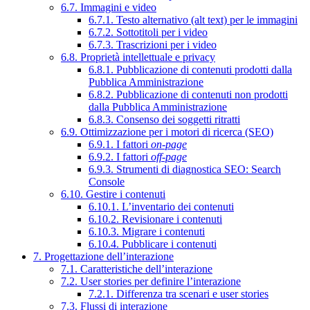
6.7. Immagini e video
6.7.1. Testo alternativo (alt text) per le immagini
6.7.2. Sottotitoli per i video
6.7.3. Trascrizioni per i video
6.8. Proprietà intellettuale e privacy
6.8.1. Pubblicazione di contenuti prodotti dalla
Pubblica Amministrazione
6.8.2. Pubblicazione di contenuti non prodotti
dalla Pubblica Amministrazione
6.8.3. Consenso dei soggetti ritratti
6.9. Ottimizzazione per i motori di ricerca (SEO)
6.9.1. I fattori
on-page
6.9.2. I fattori
off-page
6.9.3. Strumenti di diagnostica SEO: Search
Console
6.10. Gestire i contenuti
6.10.1. L’inventario dei contenuti
6.10.2. Revisionare i contenuti
6.10.3. Migrare i contenuti
6.10.4. Pubblicare i contenuti
7. Progettazione dell’interazione
7.1. Caratteristiche dell’interazione
7.2. User stories per definire l’interazione
7.2.1. Differenza tra scenari e user stories
7.3. Flussi di interazione