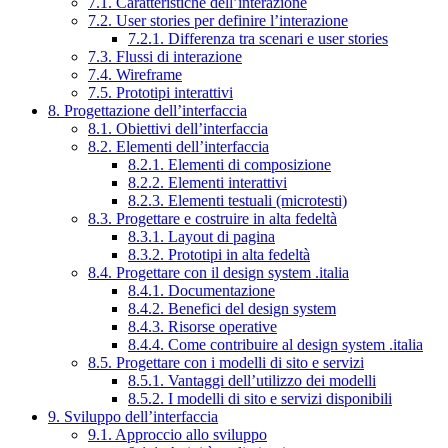
7.1. Caratteristiche dell’interazione
7.2. User stories per definire l’interazione
7.2.1. Differenza tra scenari e user stories
7.3. Flussi di interazione
7.4. Wireframe
7.5. Prototipi interattivi
8. Progettazione dell’interfaccia
8.1. Obiettivi dell’interfaccia
8.2. Elementi dell’interfaccia
8.2.1. Elementi di composizione
8.2.2. Elementi interattivi
8.2.3. Elementi testuali (microtesti)
8.3. Progettare e costruire in alta fedeltà
8.3.1. Layout di pagina
8.3.2. Prototipi in alta fedeltà
8.4. Progettare con il design system .italia
8.4.1. Documentazione
8.4.2. Benefici del design system
8.4.3. Risorse operative
8.4.4. Come contribuire al design system .italia
8.5. Progettare con i modelli di sito e servizi
8.5.1. Vantaggi dell’utilizzo dei modelli
8.5.2. I modelli di sito e servizi disponibili
9. Sviluppo dell’interfaccia
9.1. Approccio allo sviluppo