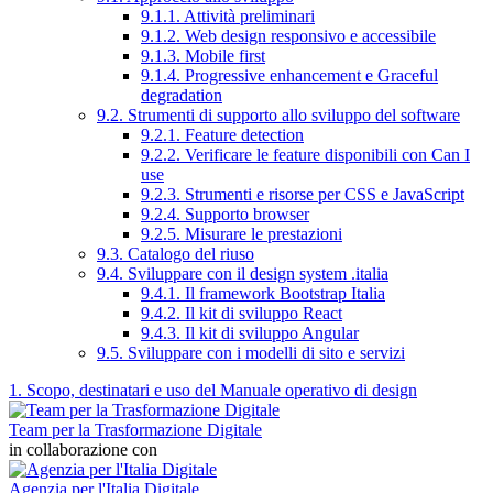
9.1.1. Attività preliminari
9.1.2. Web design responsivo e accessibile
9.1.3. Mobile first
9.1.4. Progressive enhancement e Graceful
degradation
9.2. Strumenti di supporto allo sviluppo del software
9.2.1. Feature detection
9.2.2. Verificare le feature disponibili con Can I
use
9.2.3. Strumenti e risorse per CSS e JavaScript
9.2.4. Supporto browser
9.2.5. Misurare le prestazioni
9.3. Catalogo del riuso
9.4. Sviluppare con il design system .italia
9.4.1. Il framework Bootstrap Italia
9.4.2. Il kit di sviluppo React
9.4.3. Il kit di sviluppo Angular
9.5. Sviluppare con i modelli di sito e servizi
1. Scopo, destinatari e uso del Manuale operativo di design
Team per la Trasformazione Digitale
in collaborazione con
Agenzia per l'Italia Digitale