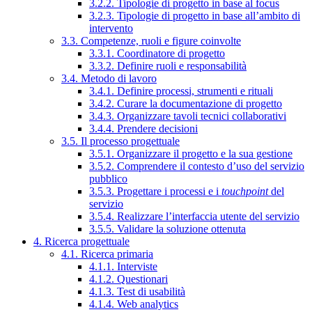
3.2.2. Tipologie di progetto in base al focus
3.2.3. Tipologie di progetto in base all’ambito di
intervento
3.3. Competenze, ruoli e figure coinvolte
3.3.1. Coordinatore di progetto
3.3.2. Definire ruoli e responsabilità
3.4. Metodo di lavoro
3.4.1. Definire processi, strumenti e rituali
3.4.2. Curare la documentazione di progetto
3.4.3. Organizzare tavoli tecnici collaborativi
3.4.4. Prendere decisioni
3.5. Il processo progettuale
3.5.1. Organizzare il progetto e la sua gestione
3.5.2. Comprendere il contesto d’uso del servizio
pubblico
3.5.3. Progettare i processi e i
touchpoint
del
servizio
3.5.4. Realizzare l’interfaccia utente del servizio
3.5.5. Validare la soluzione ottenuta
4. Ricerca progettuale
4.1. Ricerca primaria
4.1.1. Interviste
4.1.2. Questionari
4.1.3. Test di usabilità
4.1.4. Web analytics