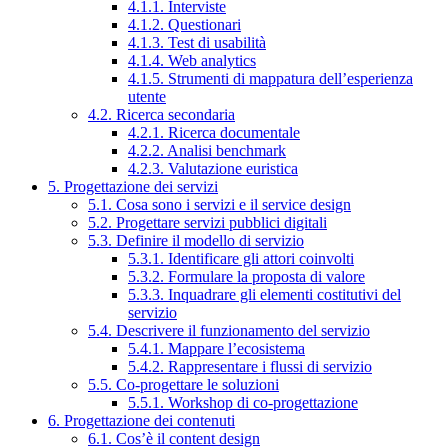
4.1.1. Interviste
4.1.2. Questionari
4.1.3. Test di usabilità
4.1.4. Web analytics
4.1.5. Strumenti di mappatura dell’esperienza
utente
4.2. Ricerca secondaria
4.2.1. Ricerca documentale
4.2.2. Analisi benchmark
4.2.3. Valutazione euristica
5. Progettazione dei servizi
5.1. Cosa sono i servizi e il service design
5.2. Progettare servizi pubblici digitali
5.3. Definire il modello di servizio
5.3.1. Identificare gli attori coinvolti
5.3.2. Formulare la proposta di valore
5.3.3. Inquadrare gli elementi costitutivi del
servizio
5.4. Descrivere il funzionamento del servizio
5.4.1. Mappare l’ecosistema
5.4.2. Rappresentare i flussi di servizio
5.5. Co-progettare le soluzioni
5.5.1. Workshop di co-progettazione
6. Progettazione dei contenuti
6.1. Cos’è il content design