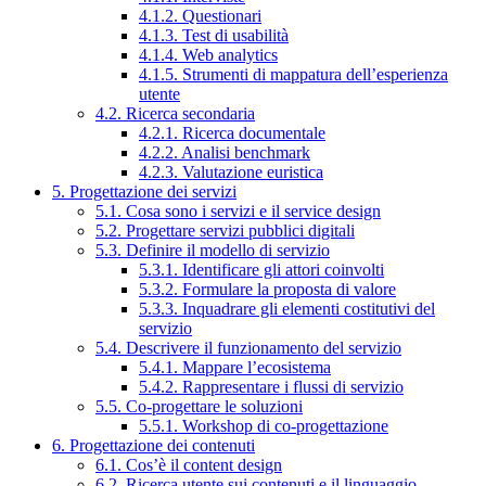
4.1.2. Questionari
4.1.3. Test di usabilità
4.1.4. Web analytics
4.1.5. Strumenti di mappatura dell’esperienza
utente
4.2. Ricerca secondaria
4.2.1. Ricerca documentale
4.2.2. Analisi benchmark
4.2.3. Valutazione euristica
5. Progettazione dei servizi
5.1. Cosa sono i servizi e il service design
5.2. Progettare servizi pubblici digitali
5.3. Definire il modello di servizio
5.3.1. Identificare gli attori coinvolti
5.3.2. Formulare la proposta di valore
5.3.3. Inquadrare gli elementi costitutivi del
servizio
5.4. Descrivere il funzionamento del servizio
5.4.1. Mappare l’ecosistema
5.4.2. Rappresentare i flussi di servizio
5.5. Co-progettare le soluzioni
5.5.1. Workshop di co-progettazione
6. Progettazione dei contenuti
6.1. Cos’è il content design
6.2. Ricerca utente sui contenuti e il linguaggio