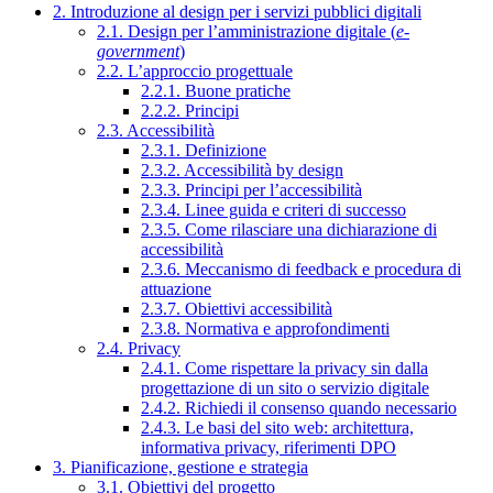
2. Introduzione al design per i servizi pubblici digitali
2.1. Design per l’amministrazione digitale (
e-
government
)
2.2. L’approccio progettuale
2.2.1. Buone pratiche
2.2.2. Principi
2.3. Accessibilità
2.3.1. Definizione
2.3.2. Accessibilità by design
2.3.3. Principi per l’accessibilità
2.3.4. Linee guida e criteri di successo
2.3.5. Come rilasciare una dichiarazione di
accessibilità
2.3.6. Meccanismo di feedback e procedura di
attuazione
2.3.7. Obiettivi accessibilità
2.3.8. Normativa e approfondimenti
2.4. Privacy
2.4.1. Come rispettare la privacy sin dalla
progettazione di un sito o servizio digitale
2.4.2. Richiedi il consenso quando necessario
2.4.3. Le basi del sito web: architettura,
informativa privacy, riferimenti DPO
3. Pianificazione, gestione e strategia
3.1. Obiettivi del progetto