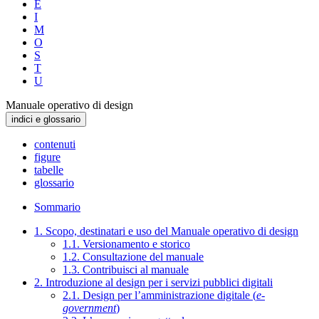
E
I
M
O
S
T
U
Manuale operativo di design
indici e glossario
contenuti
figure
tabelle
glossario
Sommario
1. Scopo, destinatari e uso del Manuale operativo di design
1.1. Versionamento e storico
1.2. Consultazione del manuale
1.3. Contribuisci al manuale
2. Introduzione al design per i servizi pubblici digitali
2.1. Design per l’amministrazione digitale (
e-
government
)