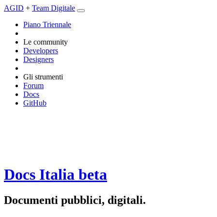
AGID
+
Team Digitale
Piano Triennale
Le community
Developers
Designers
Gli strumenti
Forum
Docs
GitHub
Docs Italia
beta
Documenti pubblici, digitali.