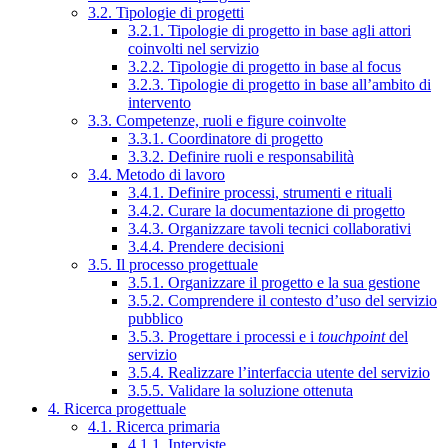
3.2. Tipologie di progetti
3.2.1. Tipologie di progetto in base agli attori
coinvolti nel servizio
3.2.2. Tipologie di progetto in base al focus
3.2.3. Tipologie di progetto in base all’ambito di
intervento
3.3. Competenze, ruoli e figure coinvolte
3.3.1. Coordinatore di progetto
3.3.2. Definire ruoli e responsabilità
3.4. Metodo di lavoro
3.4.1. Definire processi, strumenti e rituali
3.4.2. Curare la documentazione di progetto
3.4.3. Organizzare tavoli tecnici collaborativi
3.4.4. Prendere decisioni
3.5. Il processo progettuale
3.5.1. Organizzare il progetto e la sua gestione
3.5.2. Comprendere il contesto d’uso del servizio
pubblico
3.5.3. Progettare i processi e i
touchpoint
del
servizio
3.5.4. Realizzare l’interfaccia utente del servizio
3.5.5. Validare la soluzione ottenuta
4. Ricerca progettuale
4.1. Ricerca primaria
4.1.1. Interviste