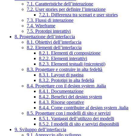
7.1. Caratteristiche dell’interazione
7.2. User stories per definire l’interazione
7.2.1. Differenza tra scenari e user stories
7.3. Flussi di interazione
7.4. Wireframe
7.5. Prototipi interattivi
8. Progettazione dell’interfaccia
8.1. Obiettivi dell’interfaccia
8.2. Elementi dell’interfaccia
8.2.1. Elementi di composizione
8.2.2. Elementi interattivi
8.2.3. Elementi testuali (microtesti)
8.3. Progettare e costruire in alta fedeltà
8.3.1. Layout di pagina
8.3.2. Prototipi in alta fedeltà
8.4. Progettare con il design system .italia
8.4.1. Documentazione
8.4.2. Benefici del design system
8.4.3. Risorse operative
8.4.4. Come contribuire al design system .italia
8.5. Progettare con i modelli di sito e servizi
8.5.1. Vantaggi dell’utilizzo dei modelli
8.5.2. I modelli di sito e servizi disponibili
9. Sviluppo dell’interfaccia
9.1. Approccio allo sviluppo