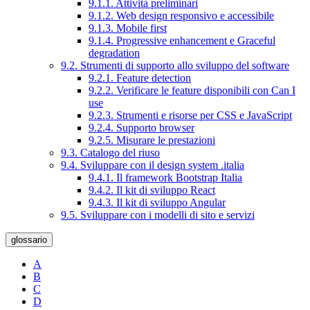
9.1.1. Attività preliminari
9.1.2. Web design responsivo e accessibile
9.1.3. Mobile first
9.1.4. Progressive enhancement e Graceful
degradation
9.2. Strumenti di supporto allo sviluppo del software
9.2.1. Feature detection
9.2.2. Verificare le feature disponibili con Can I
use
9.2.3. Strumenti e risorse per CSS e JavaScript
9.2.4. Supporto browser
9.2.5. Misurare le prestazioni
9.3. Catalogo del riuso
9.4. Sviluppare con il design system .italia
9.4.1. Il framework Bootstrap Italia
9.4.2. Il kit di sviluppo React
9.4.3. Il kit di sviluppo Angular
9.5. Sviluppare con i modelli di sito e servizi
glossario
A
B
C
D