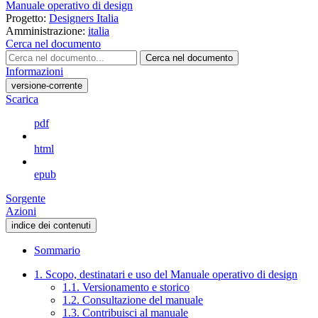
Manuale operativo di design
Progetto:
Designers Italia
Amministrazione:
italia
Cerca nel documento
Cerca nel documento
Informazioni
versione-corrente
Scarica
pdf
html
epub
Sorgente
Azioni
indice dei contenuti
Sommario
1. Scopo, destinatari e uso del Manuale operativo di design
1.1. Versionamento e storico
1.2. Consultazione del manuale
1.3. Contribuisci al manuale