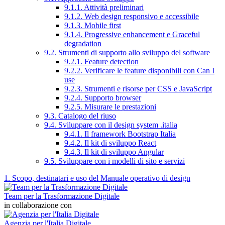
9.1.1. Attività preliminari
9.1.2. Web design responsivo e accessibile
9.1.3. Mobile first
9.1.4. Progressive enhancement e Graceful
degradation
9.2. Strumenti di supporto allo sviluppo del software
9.2.1. Feature detection
9.2.2. Verificare le feature disponibili con Can I
use
9.2.3. Strumenti e risorse per CSS e JavaScript
9.2.4. Supporto browser
9.2.5. Misurare le prestazioni
9.3. Catalogo del riuso
9.4. Sviluppare con il design system .italia
9.4.1. Il framework Bootstrap Italia
9.4.2. Il kit di sviluppo React
9.4.3. Il kit di sviluppo Angular
9.5. Sviluppare con i modelli di sito e servizi
1. Scopo, destinatari e uso del Manuale operativo di design
Team per la Trasformazione Digitale
in collaborazione con
Agenzia per l'Italia Digitale