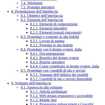
7.4. Wireframe
7.5. Prototipi interattivi
8. Progettazione dell’interfaccia
8.1. Obiettivi dell’interfaccia
8.2. Elementi dell’interfaccia
8.2.1. Elementi di composizione
8.2.2. Elementi interattivi
8.2.3. Elementi testuali (microtesti)
8.3. Progettare e costruire in alta fedeltà
8.3.1. Layout di pagina
8.3.2. Prototipi in alta fedeltà
8.4. Progettare con il design system .italia
8.4.1. Documentazione
8.4.2. Benefici del design system
8.4.3. Risorse operative
8.4.4. Come contribuire al design system .italia
8.5. Progettare con i modelli di sito e servizi
8.5.1. Vantaggi dell’utilizzo dei modelli
8.5.2. I modelli di sito e servizi disponibili
9. Sviluppo dell’interfaccia
9.1. Approccio allo sviluppo
9.1.1. Attività preliminari
9.1.2. Web design responsivo e accessibile
9.1.3. Mobile first
9.1.4. Progressive enhancement e Graceful