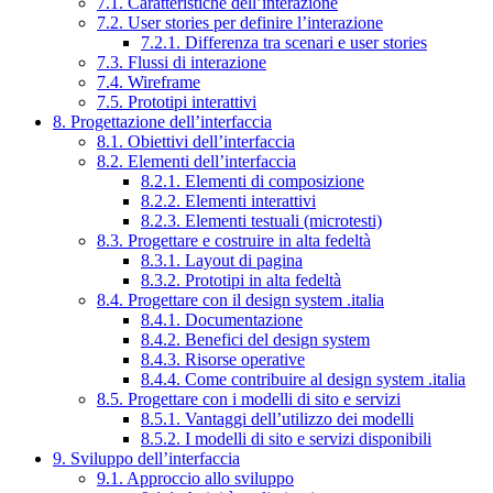
7.1. Caratteristiche dell’interazione
7.2. User stories per definire l’interazione
7.2.1. Differenza tra scenari e user stories
7.3. Flussi di interazione
7.4. Wireframe
7.5. Prototipi interattivi
8. Progettazione dell’interfaccia
8.1. Obiettivi dell’interfaccia
8.2. Elementi dell’interfaccia
8.2.1. Elementi di composizione
8.2.2. Elementi interattivi
8.2.3. Elementi testuali (microtesti)
8.3. Progettare e costruire in alta fedeltà
8.3.1. Layout di pagina
8.3.2. Prototipi in alta fedeltà
8.4. Progettare con il design system .italia
8.4.1. Documentazione
8.4.2. Benefici del design system
8.4.3. Risorse operative
8.4.4. Come contribuire al design system .italia
8.5. Progettare con i modelli di sito e servizi
8.5.1. Vantaggi dell’utilizzo dei modelli
8.5.2. I modelli di sito e servizi disponibili
9. Sviluppo dell’interfaccia
9.1. Approccio allo sviluppo