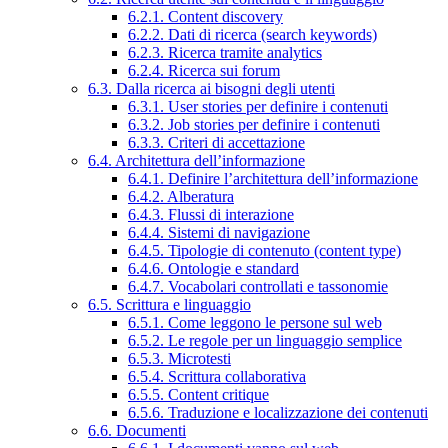
6.2.1. Content discovery
6.2.2. Dati di ricerca (search keywords)
6.2.3. Ricerca tramite analytics
6.2.4. Ricerca sui forum
6.3. Dalla ricerca ai bisogni degli utenti
6.3.1. User stories per definire i contenuti
6.3.2. Job stories per definire i contenuti
6.3.3. Criteri di accettazione
6.4. Architettura dell’informazione
6.4.1. Definire l’architettura dell’informazione
6.4.2. Alberatura
6.4.3. Flussi di interazione
6.4.4. Sistemi di navigazione
6.4.5. Tipologie di contenuto (content type)
6.4.6. Ontologie e standard
6.4.7. Vocabolari controllati e tassonomie
6.5. Scrittura e linguaggio
6.5.1. Come leggono le persone sul web
6.5.2. Le regole per un linguaggio semplice
6.5.3. Microtesti
6.5.4. Scrittura collaborativa
6.5.5. Content critique
6.5.6. Traduzione e localizzazione dei contenuti
6.6. Documenti