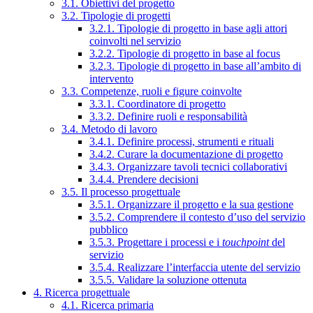
3.1. Obiettivi del progetto
3.2. Tipologie di progetti
3.2.1. Tipologie di progetto in base agli attori
coinvolti nel servizio
3.2.2. Tipologie di progetto in base al focus
3.2.3. Tipologie di progetto in base all’ambito di
intervento
3.3. Competenze, ruoli e figure coinvolte
3.3.1. Coordinatore di progetto
3.3.2. Definire ruoli e responsabilità
3.4. Metodo di lavoro
3.4.1. Definire processi, strumenti e rituali
3.4.2. Curare la documentazione di progetto
3.4.3. Organizzare tavoli tecnici collaborativi
3.4.4. Prendere decisioni
3.5. Il processo progettuale
3.5.1. Organizzare il progetto e la sua gestione
3.5.2. Comprendere il contesto d’uso del servizio
pubblico
3.5.3. Progettare i processi e i
touchpoint
del
servizio
3.5.4. Realizzare l’interfaccia utente del servizio
3.5.5. Validare la soluzione ottenuta
4. Ricerca progettuale
4.1. Ricerca primaria