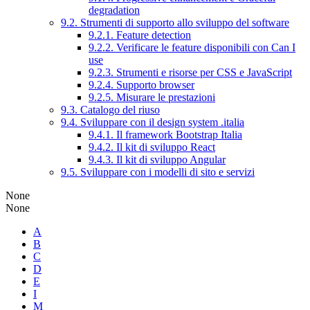
degradation
9.2. Strumenti di supporto allo sviluppo del software
9.2.1. Feature detection
9.2.2. Verificare le feature disponibili con Can I
use
9.2.3. Strumenti e risorse per CSS e JavaScript
9.2.4. Supporto browser
9.2.5. Misurare le prestazioni
9.3. Catalogo del riuso
9.4. Sviluppare con il design system .italia
9.4.1. Il framework Bootstrap Italia
9.4.2. Il kit di sviluppo React
9.4.3. Il kit di sviluppo Angular
9.5. Sviluppare con i modelli di sito e servizi
None
None
A
B
C
D
E
I
M