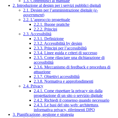
1.3. Contribuisci al manuale
2. Introduzione al design per i servizi pubblici digitali
2.1. Design per l’amministrazione digitale (
e-
government
)
2.2. L’approccio progettuale
2.2.1. Buone pratiche
2.2.2. Principi
2.3. Accessibilità
2.3.1. Definizione
2.3.2. Accessibilità by design
2.3.3. Principi per l’accessibilità
2.3.4. Linee guida e criteri di successo
2.3.5. Come rilasciare una dichiarazione di
accessibilità
2.3.6. Meccanismo di feedback e procedura di
attuazione
2.3.7. Obiettivi accessibilità
2.3.8. Normativa e approfondimenti
2.4. Privacy
2.4.1. Come rispettare la privacy sin dalla
progettazione di un sito o servizio digitale
2.4.2. Richiedi il consenso quando necessario
2.4.3. Le basi del sito web: architettura,
informativa privacy, riferimenti DPO
3. Pianificazione, gestione e strategia