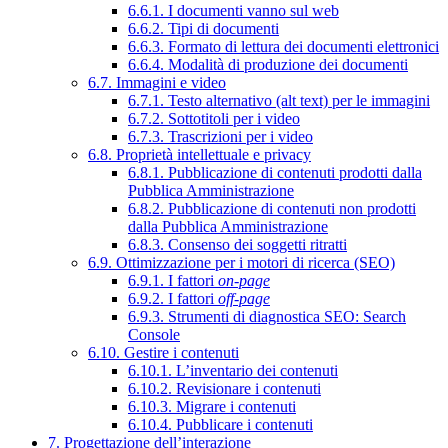
6.6.1. I documenti vanno sul web
6.6.2. Tipi di documenti
6.6.3. Formato di lettura dei documenti elettronici
6.6.4. Modalità di produzione dei documenti
6.7. Immagini e video
6.7.1. Testo alternativo (alt text) per le immagini
6.7.2. Sottotitoli per i video
6.7.3. Trascrizioni per i video
6.8. Proprietà intellettuale e privacy
6.8.1. Pubblicazione di contenuti prodotti dalla
Pubblica Amministrazione
6.8.2. Pubblicazione di contenuti non prodotti
dalla Pubblica Amministrazione
6.8.3. Consenso dei soggetti ritratti
6.9. Ottimizzazione per i motori di ricerca (SEO)
6.9.1. I fattori
on-page
6.9.2. I fattori
off-page
6.9.3. Strumenti di diagnostica SEO: Search
Console
6.10. Gestire i contenuti
6.10.1. L’inventario dei contenuti
6.10.2. Revisionare i contenuti
6.10.3. Migrare i contenuti
6.10.4. Pubblicare i contenuti
7. Progettazione dell’interazione