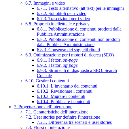
6.7. Immagini e video
6.7.1. Testo alternativo (alt text) per le immagini
6.7.2. Sottotitoli per i video
6.7.3. Trascrizioni per i video
6.8. Proprietà intellettuale e privacy
6.8.1. Pubblicazione di contenuti prodotti dalla
Pubblica Amministrazione
6.8.2. Pubblicazione di contenuti non prodotti
dalla Pubblica Amministrazione
6.8.3. Consenso dei soggetti ritratti
6.9. Ottimizzazione per i motori di ricerca (SEO)
6.9.1. I fattori
on-page
6.9.2. I fattori
off-page
6.9.3. Strumenti di diagnostica SEO: Search
Console
6.10. Gestire i contenuti
6.10.1. L’inventario dei contenuti
6.10.2. Revisionare i contenuti
6.10.3. Migrare i contenuti
6.10.4. Pubblicare i contenuti
7. Progettazione dell’interazione
7.1. Caratteristiche dell’interazione
7.2. User stories per definire l’interazione
7.2.1. Differenza tra scenari e user stories
7.3. Flussi di interazione