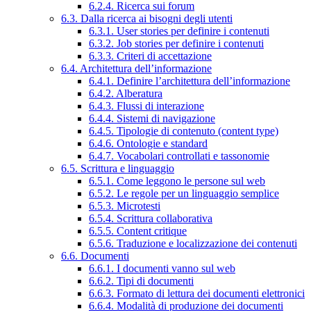
6.2.4. Ricerca sui forum
6.3. Dalla ricerca ai bisogni degli utenti
6.3.1. User stories per definire i contenuti
6.3.2. Job stories per definire i contenuti
6.3.3. Criteri di accettazione
6.4. Architettura dell’informazione
6.4.1. Definire l’architettura dell’informazione
6.4.2. Alberatura
6.4.3. Flussi di interazione
6.4.4. Sistemi di navigazione
6.4.5. Tipologie di contenuto (content type)
6.4.6. Ontologie e standard
6.4.7. Vocabolari controllati e tassonomie
6.5. Scrittura e linguaggio
6.5.1. Come leggono le persone sul web
6.5.2. Le regole per un linguaggio semplice
6.5.3. Microtesti
6.5.4. Scrittura collaborativa
6.5.5. Content critique
6.5.6. Traduzione e localizzazione dei contenuti
6.6. Documenti
6.6.1. I documenti vanno sul web
6.6.2. Tipi di documenti
6.6.3. Formato di lettura dei documenti elettronici
6.6.4. Modalità di produzione dei documenti