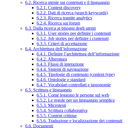
6.2. Ricerca utente sui contenuti e il linguaggio
6.2.1. Content discovery
6.2.2. Dati di ricerca (search keywords)
6.2.3. Ricerca tramite analytics
6.2.4. Ricerca sui forum
6.3. Dalla ricerca ai bisogni degli utenti
6.3.1. User stories per definire i contenuti
6.3.2. Job stories per definire i contenuti
6.3.3. Criteri di accettazione
6.4. Architettura dell’informazione
6.4.1. Definire l’architettura dell’informazione
6.4.2. Alberatura
6.4.3. Flussi di interazione
6.4.4. Sistemi di navigazione
6.4.5. Tipologie di contenuto (content type)
6.4.6. Ontologie e standard
6.4.7. Vocabolari controllati e tassonomie
6.5. Scrittura e linguaggio
6.5.1. Come leggono le persone sul web
6.5.2. Le regole per un linguaggio semplice
6.5.3. Microtesti
6.5.4. Scrittura collaborativa
6.5.5. Content critique
6.5.6. Traduzione e localizzazione dei contenuti
6.6. Documenti