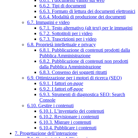
6.6.1. I documenti vanno sul web
6.6.2. Tipi di documenti
6.6.3. Formato di lettura dei documenti elettronici
6.6.4. Modalità di produzione dei documenti
6.7. Immagini e video
6.7.1. Testo alternativo (alt text) per le immagini
6.7.2. Sottotitoli per i video
6.7.3. Trascrizioni per i video
6.8. Proprietà intellettuale e privacy
6.8.1. Pubblicazione di contenuti prodotti dalla
Pubblica Amministrazione
6.8.2. Pubblicazione di contenuti non prodotti
dalla Pubblica Amministrazione
6.8.3. Consenso dei soggetti ritratti
6.9. Ottimizzazione per i motori di ricerca (SEO)
6.9.1. I fattori
on-page
6.9.2. I fattori
off-page
6.9.3. Strumenti di diagnostica SEO: Search
Console
6.10. Gestire i contenuti
6.10.1. L’inventario dei contenuti
6.10.2. Revisionare i contenuti
6.10.3. Migrare i contenuti
6.10.4. Pubblicare i contenuti
7. Progettazione dell’interazione