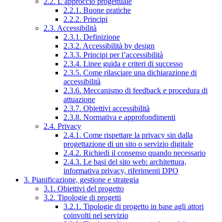
2.2. L’approccio progettuale
2.2.1. Buone pratiche
2.2.2. Principi
2.3. Accessibilità
2.3.1. Definizione
2.3.2. Accessibilità by design
2.3.3. Principi per l’accessibilità
2.3.4. Linee guida e criteri di successo
2.3.5. Come rilasciare una dichiarazione di
accessibilità
2.3.6. Meccanismo di feedback e procedura di
attuazione
2.3.7. Obiettivi accessibilità
2.3.8. Normativa e approfondimenti
2.4. Privacy
2.4.1. Come rispettare la privacy sin dalla
progettazione di un sito o servizio digitale
2.4.2. Richiedi il consenso quando necessario
2.4.3. Le basi del sito web: architettura,
informativa privacy, riferimenti DPO
3. Pianificazione, gestione e strategia
3.1. Obiettivi del progetto
3.2. Tipologie di progetti
3.2.1. Tipologie di progetto in base agli attori
coinvolti nel servizio