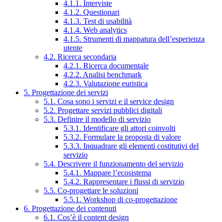
4.1.1. Interviste
4.1.2. Questionari
4.1.3. Test di usabilità
4.1.4. Web analytics
4.1.5. Strumenti di mappatura dell’esperienza
utente
4.2. Ricerca secondaria
4.2.1. Ricerca documentale
4.2.2. Analisi benchmark
4.2.3. Valutazione euristica
5. Progettazione dei servizi
5.1. Cosa sono i servizi e il service design
5.2. Progettare servizi pubblici digitali
5.3. Definire il modello di servizio
5.3.1. Identificare gli attori coinvolti
5.3.2. Formulare la proposta di valore
5.3.3. Inquadrare gli elementi costitutivi del
servizio
5.4. Descrivere il funzionamento del servizio
5.4.1. Mappare l’ecosistema
5.4.2. Rappresentare i flussi di servizio
5.5. Co-progettare le soluzioni
5.5.1. Workshop di co-progettazione
6. Progettazione dei contenuti
6.1. Cos’è il content design