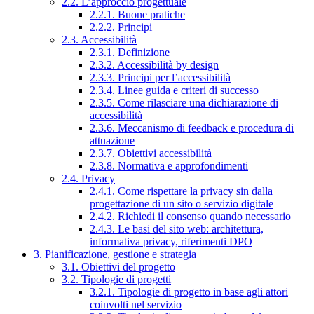
2.2. L’approccio progettuale
2.2.1. Buone pratiche
2.2.2. Principi
2.3. Accessibilità
2.3.1. Definizione
2.3.2. Accessibilità by design
2.3.3. Principi per l’accessibilità
2.3.4. Linee guida e criteri di successo
2.3.5. Come rilasciare una dichiarazione di
accessibilità
2.3.6. Meccanismo di feedback e procedura di
attuazione
2.3.7. Obiettivi accessibilità
2.3.8. Normativa e approfondimenti
2.4. Privacy
2.4.1. Come rispettare la privacy sin dalla
progettazione di un sito o servizio digitale
2.4.2. Richiedi il consenso quando necessario
2.4.3. Le basi del sito web: architettura,
informativa privacy, riferimenti DPO
3. Pianificazione, gestione e strategia
3.1. Obiettivi del progetto
3.2. Tipologie di progetti
3.2.1. Tipologie di progetto in base agli attori
coinvolti nel servizio