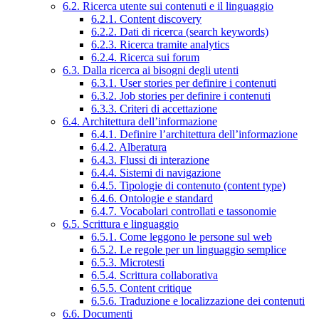
6.2. Ricerca utente sui contenuti e il linguaggio
6.2.1. Content discovery
6.2.2. Dati di ricerca (search keywords)
6.2.3. Ricerca tramite analytics
6.2.4. Ricerca sui forum
6.3. Dalla ricerca ai bisogni degli utenti
6.3.1. User stories per definire i contenuti
6.3.2. Job stories per definire i contenuti
6.3.3. Criteri di accettazione
6.4. Architettura dell’informazione
6.4.1. Definire l’architettura dell’informazione
6.4.2. Alberatura
6.4.3. Flussi di interazione
6.4.4. Sistemi di navigazione
6.4.5. Tipologie di contenuto (content type)
6.4.6. Ontologie e standard
6.4.7. Vocabolari controllati e tassonomie
6.5. Scrittura e linguaggio
6.5.1. Come leggono le persone sul web
6.5.2. Le regole per un linguaggio semplice
6.5.3. Microtesti
6.5.4. Scrittura collaborativa
6.5.5. Content critique
6.5.6. Traduzione e localizzazione dei contenuti
6.6. Documenti