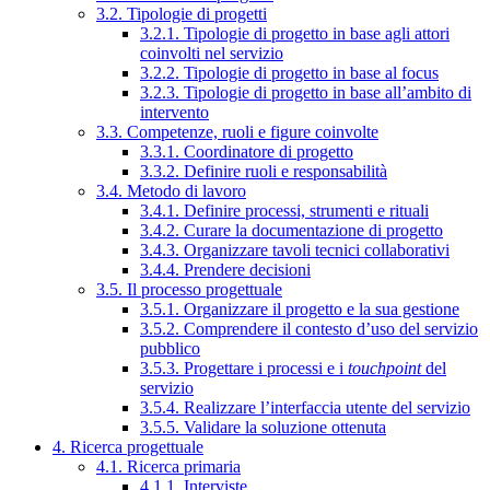
3.2. Tipologie di progetti
3.2.1. Tipologie di progetto in base agli attori
coinvolti nel servizio
3.2.2. Tipologie di progetto in base al focus
3.2.3. Tipologie di progetto in base all’ambito di
intervento
3.3. Competenze, ruoli e figure coinvolte
3.3.1. Coordinatore di progetto
3.3.2. Definire ruoli e responsabilità
3.4. Metodo di lavoro
3.4.1. Definire processi, strumenti e rituali
3.4.2. Curare la documentazione di progetto
3.4.3. Organizzare tavoli tecnici collaborativi
3.4.4. Prendere decisioni
3.5. Il processo progettuale
3.5.1. Organizzare il progetto e la sua gestione
3.5.2. Comprendere il contesto d’uso del servizio
pubblico
3.5.3. Progettare i processi e i
touchpoint
del
servizio
3.5.4. Realizzare l’interfaccia utente del servizio
3.5.5. Validare la soluzione ottenuta
4. Ricerca progettuale
4.1. Ricerca primaria
4.1.1. Interviste