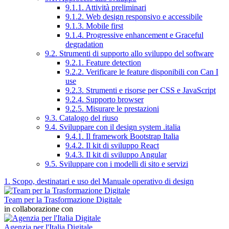
9.1.1. Attività preliminari
9.1.2. Web design responsivo e accessibile
9.1.3. Mobile first
9.1.4. Progressive enhancement e Graceful
degradation
9.2. Strumenti di supporto allo sviluppo del software
9.2.1. Feature detection
9.2.2. Verificare le feature disponibili con Can I
use
9.2.3. Strumenti e risorse per CSS e JavaScript
9.2.4. Supporto browser
9.2.5. Misurare le prestazioni
9.3. Catalogo del riuso
9.4. Sviluppare con il design system .italia
9.4.1. Il framework Bootstrap Italia
9.4.2. Il kit di sviluppo React
9.4.3. Il kit di sviluppo Angular
9.5. Sviluppare con i modelli di sito e servizi
1. Scopo, destinatari e uso del Manuale operativo di design
Team per la Trasformazione Digitale
in collaborazione con
Agenzia per l'Italia Digitale