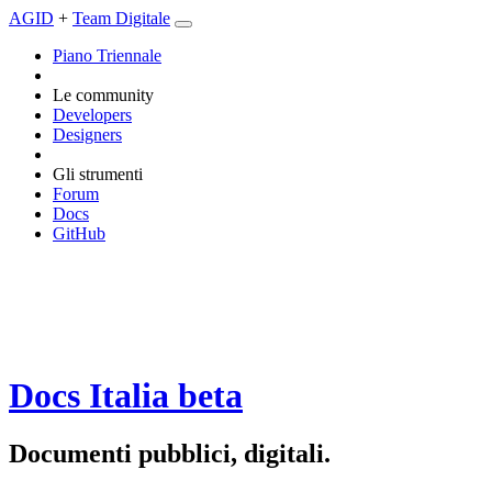
AGID
+
Team Digitale
Piano Triennale
Le community
Developers
Designers
Gli strumenti
Forum
Docs
GitHub
Docs Italia
beta
Documenti pubblici, digitali.