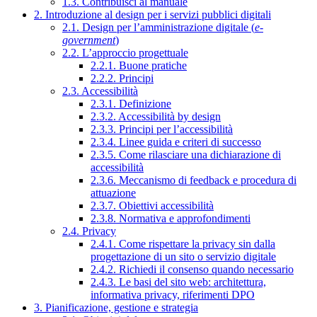
1.3. Contribuisci al manuale
2. Introduzione al design per i servizi pubblici digitali
2.1. Design per l’amministrazione digitale (
e-
government
)
2.2. L’approccio progettuale
2.2.1. Buone pratiche
2.2.2. Principi
2.3. Accessibilità
2.3.1. Definizione
2.3.2. Accessibilità by design
2.3.3. Principi per l’accessibilità
2.3.4. Linee guida e criteri di successo
2.3.5. Come rilasciare una dichiarazione di
accessibilità
2.3.6. Meccanismo di feedback e procedura di
attuazione
2.3.7. Obiettivi accessibilità
2.3.8. Normativa e approfondimenti
2.4. Privacy
2.4.1. Come rispettare la privacy sin dalla
progettazione di un sito o servizio digitale
2.4.2. Richiedi il consenso quando necessario
2.4.3. Le basi del sito web: architettura,
informativa privacy, riferimenti DPO
3. Pianificazione, gestione e strategia