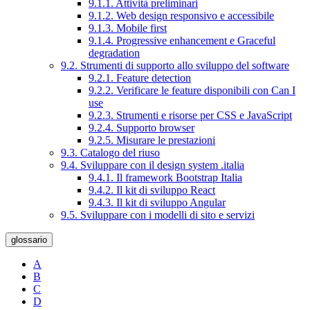
9.1.1. Attività preliminari
9.1.2. Web design responsivo e accessibile
9.1.3. Mobile first
9.1.4. Progressive enhancement e Graceful
degradation
9.2. Strumenti di supporto allo sviluppo del software
9.2.1. Feature detection
9.2.2. Verificare le feature disponibili con Can I
use
9.2.3. Strumenti e risorse per CSS e JavaScript
9.2.4. Supporto browser
9.2.5. Misurare le prestazioni
9.3. Catalogo del riuso
9.4. Sviluppare con il design system .italia
9.4.1. Il framework Bootstrap Italia
9.4.2. Il kit di sviluppo React
9.4.3. Il kit di sviluppo Angular
9.5. Sviluppare con i modelli di sito e servizi
glossario
A
B
C
D