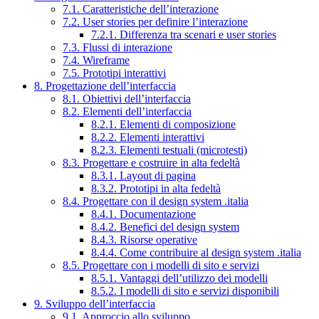
7.1. Caratteristiche dell’interazione
7.2. User stories per definire l’interazione
7.2.1. Differenza tra scenari e user stories
7.3. Flussi di interazione
7.4. Wireframe
7.5. Prototipi interattivi
8. Progettazione dell’interfaccia
8.1. Obiettivi dell’interfaccia
8.2. Elementi dell’interfaccia
8.2.1. Elementi di composizione
8.2.2. Elementi interattivi
8.2.3. Elementi testuali (microtesti)
8.3. Progettare e costruire in alta fedeltà
8.3.1. Layout di pagina
8.3.2. Prototipi in alta fedeltà
8.4. Progettare con il design system .italia
8.4.1. Documentazione
8.4.2. Benefici del design system
8.4.3. Risorse operative
8.4.4. Come contribuire al design system .italia
8.5. Progettare con i modelli di sito e servizi
8.5.1. Vantaggi dell’utilizzo dei modelli
8.5.2. I modelli di sito e servizi disponibili
9. Sviluppo dell’interfaccia
9.1. Approccio allo sviluppo