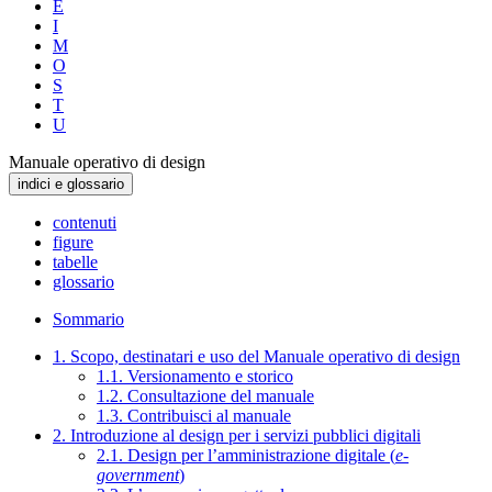
E
I
M
O
S
T
U
Manuale operativo di design
indici e glossario
contenuti
figure
tabelle
glossario
Sommario
1. Scopo, destinatari e uso del Manuale operativo di design
1.1. Versionamento e storico
1.2. Consultazione del manuale
1.3. Contribuisci al manuale
2. Introduzione al design per i servizi pubblici digitali
2.1. Design per l’amministrazione digitale (
e-
government
)