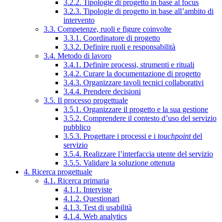
3.2.2. Tipologie di progetto in base al focus
3.2.3. Tipologie di progetto in base all’ambito di
intervento
3.3. Competenze, ruoli e figure coinvolte
3.3.1. Coordinatore di progetto
3.3.2. Definire ruoli e responsabilità
3.4. Metodo di lavoro
3.4.1. Definire processi, strumenti e rituali
3.4.2. Curare la documentazione di progetto
3.4.3. Organizzare tavoli tecnici collaborativi
3.4.4. Prendere decisioni
3.5. Il processo progettuale
3.5.1. Organizzare il progetto e la sua gestione
3.5.2. Comprendere il contesto d’uso del servizio
pubblico
3.5.3. Progettare i processi e i
touchpoint
del
servizio
3.5.4. Realizzare l’interfaccia utente del servizio
3.5.5. Validare la soluzione ottenuta
4. Ricerca progettuale
4.1. Ricerca primaria
4.1.1. Interviste
4.1.2. Questionari
4.1.3. Test di usabilità
4.1.4. Web analytics