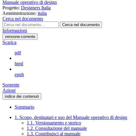
Manuale operativo di design
Progetto:
Designers Italia
Amministrazione:
italia
Cerca nel documento
Cerca nel documento
Informazioni
versione-corrente
Scarica
pdf
html
epub
Sorgente
Azioni
indice dei contenuti
Sommario
1. Scopo, destinatari e uso del Manuale operativo di design
1.1. Versionamento e storico
1.2. Consultazione del manuale
1.3. Contribuisci al manuale