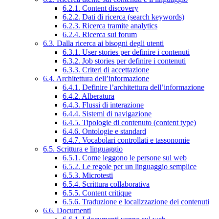
6.2.1. Content discovery
6.2.2. Dati di ricerca (search keywords)
6.2.3. Ricerca tramite analytics
6.2.4. Ricerca sui forum
6.3. Dalla ricerca ai bisogni degli utenti
6.3.1. User stories per definire i contenuti
6.3.2. Job stories per definire i contenuti
6.3.3. Criteri di accettazione
6.4. Architettura dell’informazione
6.4.1. Definire l’architettura dell’informazione
6.4.2. Alberatura
6.4.3. Flussi di interazione
6.4.4. Sistemi di navigazione
6.4.5. Tipologie di contenuto (content type)
6.4.6. Ontologie e standard
6.4.7. Vocabolari controllati e tassonomie
6.5. Scrittura e linguaggio
6.5.1. Come leggono le persone sul web
6.5.2. Le regole per un linguaggio semplice
6.5.3. Microtesti
6.5.4. Scrittura collaborativa
6.5.5. Content critique
6.5.6. Traduzione e localizzazione dei contenuti
6.6. Documenti