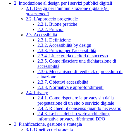
2. Introduzione al design per i servizi pubblici digitali
2.1. Design per l’amministrazione digitale (
e-
government
)
2.2. L’approccio progettuale
2.2.1. Buone pratiche
2.2.2. Principi
2.3. Accessibilità
2.3.1. Definizione
2.3.2. Accessibilità by design
2.3.3. Principi per l’accessibilità
2.3.4. Linee guida e criteri di successo
2.3.5. Come rilasciare una dichiarazione di
accessibilità
2.3.6. Meccanismo di feedback e procedura di
attuazione
2.3.7. Obiettivi accessibilità
2.3.8. Normativa e approfondimenti
2.4. Privacy
2.4.1. Come rispettare la privacy sin dalla
progettazione di un sito o servizio digitale
2.4.2. Richiedi il consenso quando necessario
2.4.3. Le basi del sito web: architettura,
informativa privacy, riferimenti DPO
3. Pianificazione, gestione e strategia
3.1. Obiettivi del progetto