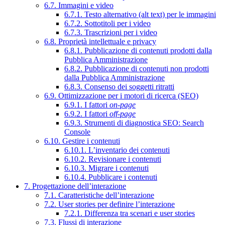
6.7. Immagini e video
6.7.1. Testo alternativo (alt text) per le immagini
6.7.2. Sottotitoli per i video
6.7.3. Trascrizioni per i video
6.8. Proprietà intellettuale e privacy
6.8.1. Pubblicazione di contenuti prodotti dalla
Pubblica Amministrazione
6.8.2. Pubblicazione di contenuti non prodotti
dalla Pubblica Amministrazione
6.8.3. Consenso dei soggetti ritratti
6.9. Ottimizzazione per i motori di ricerca (SEO)
6.9.1. I fattori
on-page
6.9.2. I fattori
off-page
6.9.3. Strumenti di diagnostica SEO: Search
Console
6.10. Gestire i contenuti
6.10.1. L’inventario dei contenuti
6.10.2. Revisionare i contenuti
6.10.3. Migrare i contenuti
6.10.4. Pubblicare i contenuti
7. Progettazione dell’interazione
7.1. Caratteristiche dell’interazione
7.2. User stories per definire l’interazione
7.2.1. Differenza tra scenari e user stories
7.3. Flussi di interazione