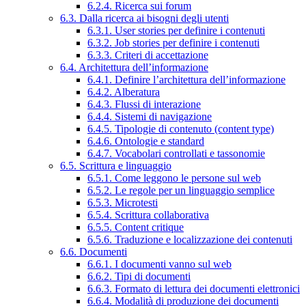
6.2.4. Ricerca sui forum
6.3. Dalla ricerca ai bisogni degli utenti
6.3.1. User stories per definire i contenuti
6.3.2. Job stories per definire i contenuti
6.3.3. Criteri di accettazione
6.4. Architettura dell’informazione
6.4.1. Definire l’architettura dell’informazione
6.4.2. Alberatura
6.4.3. Flussi di interazione
6.4.4. Sistemi di navigazione
6.4.5. Tipologie di contenuto (content type)
6.4.6. Ontologie e standard
6.4.7. Vocabolari controllati e tassonomie
6.5. Scrittura e linguaggio
6.5.1. Come leggono le persone sul web
6.5.2. Le regole per un linguaggio semplice
6.5.3. Microtesti
6.5.4. Scrittura collaborativa
6.5.5. Content critique
6.5.6. Traduzione e localizzazione dei contenuti
6.6. Documenti
6.6.1. I documenti vanno sul web
6.6.2. Tipi di documenti
6.6.3. Formato di lettura dei documenti elettronici
6.6.4. Modalità di produzione dei documenti