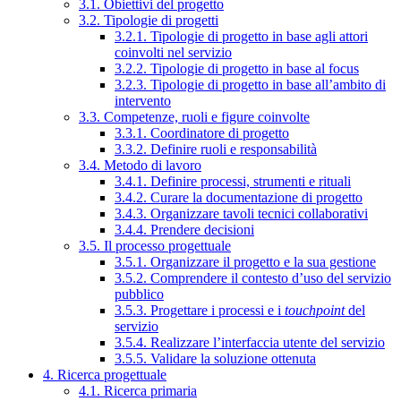
3.1. Obiettivi del progetto
3.2. Tipologie di progetti
3.2.1. Tipologie di progetto in base agli attori
coinvolti nel servizio
3.2.2. Tipologie di progetto in base al focus
3.2.3. Tipologie di progetto in base all’ambito di
intervento
3.3. Competenze, ruoli e figure coinvolte
3.3.1. Coordinatore di progetto
3.3.2. Definire ruoli e responsabilità
3.4. Metodo di lavoro
3.4.1. Definire processi, strumenti e rituali
3.4.2. Curare la documentazione di progetto
3.4.3. Organizzare tavoli tecnici collaborativi
3.4.4. Prendere decisioni
3.5. Il processo progettuale
3.5.1. Organizzare il progetto e la sua gestione
3.5.2. Comprendere il contesto d’uso del servizio
pubblico
3.5.3. Progettare i processi e i
touchpoint
del
servizio
3.5.4. Realizzare l’interfaccia utente del servizio
3.5.5. Validare la soluzione ottenuta
4. Ricerca progettuale
4.1. Ricerca primaria