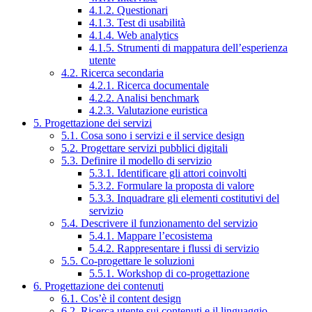
4.1.2. Questionari
4.1.3. Test di usabilità
4.1.4. Web analytics
4.1.5. Strumenti di mappatura dell’esperienza
utente
4.2. Ricerca secondaria
4.2.1. Ricerca documentale
4.2.2. Analisi benchmark
4.2.3. Valutazione euristica
5. Progettazione dei servizi
5.1. Cosa sono i servizi e il service design
5.2. Progettare servizi pubblici digitali
5.3. Definire il modello di servizio
5.3.1. Identificare gli attori coinvolti
5.3.2. Formulare la proposta di valore
5.3.3. Inquadrare gli elementi costitutivi del
servizio
5.4. Descrivere il funzionamento del servizio
5.4.1. Mappare l’ecosistema
5.4.2. Rappresentare i flussi di servizio
5.5. Co-progettare le soluzioni
5.5.1. Workshop di co-progettazione
6. Progettazione dei contenuti
6.1. Cos’è il content design
6.2. Ricerca utente sui contenuti e il linguaggio