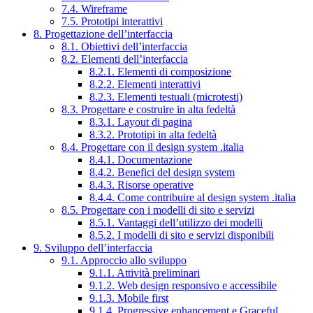
7.4. Wireframe
7.5. Prototipi interattivi
8. Progettazione dell’interfaccia
8.1. Obiettivi dell’interfaccia
8.2. Elementi dell’interfaccia
8.2.1. Elementi di composizione
8.2.2. Elementi interattivi
8.2.3. Elementi testuali (microtesti)
8.3. Progettare e costruire in alta fedeltà
8.3.1. Layout di pagina
8.3.2. Prototipi in alta fedeltà
8.4. Progettare con il design system .italia
8.4.1. Documentazione
8.4.2. Benefici del design system
8.4.3. Risorse operative
8.4.4. Come contribuire al design system .italia
8.5. Progettare con i modelli di sito e servizi
8.5.1. Vantaggi dell’utilizzo dei modelli
8.5.2. I modelli di sito e servizi disponibili
9. Sviluppo dell’interfaccia
9.1. Approccio allo sviluppo
9.1.1. Attività preliminari
9.1.2. Web design responsivo e accessibile
9.1.3. Mobile first
9.1.4. Progressive enhancement e Graceful