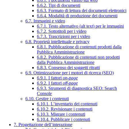
6.6.1. I documenti vanno sul web
6.6.2. Tipi di documenti
6.6.3. Formato di lettura dei documenti elettronici
6.6.4. Modalità di produzione dei documenti
6.7. Immagini e video
6.7.1. Testo alternativo (alt text) per le immagini
6.7.2. Sottotitoli per i video
6.7.3. Trascrizioni per i video
6.8. Proprietà intellettuale e privacy
6.8.1. Pubblicazione di contenuti prodotti dalla
Pubblica Amministrazione
6.8.2. Pubblicazione di contenuti non prodotti
dalla Pubblica Amministrazione
6.8.3. Consenso dei soggetti ritratti
6.9. Ottimizzazione per i motori di ricerca (SEO)
6.9.1. I fattori
on-page
6.9.2. I fattori
off-page
6.9.3. Strumenti di diagnostica SEO: Search
Console
6.10. Gestire i contenuti
6.10.1. L’inventario dei contenuti
6.10.2. Revisionare i contenuti
6.10.3. Migrare i contenuti
6.10.4. Pubblicare i contenuti
7. Progettazione dell’interazione