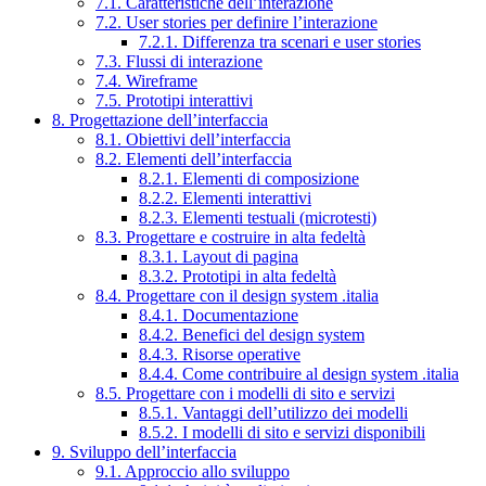
7.1. Caratteristiche dell’interazione
7.2. User stories per definire l’interazione
7.2.1. Differenza tra scenari e user stories
7.3. Flussi di interazione
7.4. Wireframe
7.5. Prototipi interattivi
8. Progettazione dell’interfaccia
8.1. Obiettivi dell’interfaccia
8.2. Elementi dell’interfaccia
8.2.1. Elementi di composizione
8.2.2. Elementi interattivi
8.2.3. Elementi testuali (microtesti)
8.3. Progettare e costruire in alta fedeltà
8.3.1. Layout di pagina
8.3.2. Prototipi in alta fedeltà
8.4. Progettare con il design system .italia
8.4.1. Documentazione
8.4.2. Benefici del design system
8.4.3. Risorse operative
8.4.4. Come contribuire al design system .italia
8.5. Progettare con i modelli di sito e servizi
8.5.1. Vantaggi dell’utilizzo dei modelli
8.5.2. I modelli di sito e servizi disponibili
9. Sviluppo dell’interfaccia
9.1. Approccio allo sviluppo