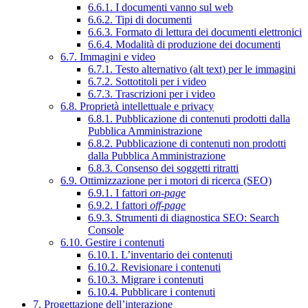
6.6.1. I documenti vanno sul web
6.6.2. Tipi di documenti
6.6.3. Formato di lettura dei documenti elettronici
6.6.4. Modalità di produzione dei documenti
6.7. Immagini e video
6.7.1. Testo alternativo (alt text) per le immagini
6.7.2. Sottotitoli per i video
6.7.3. Trascrizioni per i video
6.8. Proprietà intellettuale e privacy
6.8.1. Pubblicazione di contenuti prodotti dalla
Pubblica Amministrazione
6.8.2. Pubblicazione di contenuti non prodotti
dalla Pubblica Amministrazione
6.8.3. Consenso dei soggetti ritratti
6.9. Ottimizzazione per i motori di ricerca (SEO)
6.9.1. I fattori
on-page
6.9.2. I fattori
off-page
6.9.3. Strumenti di diagnostica SEO: Search
Console
6.10. Gestire i contenuti
6.10.1. L’inventario dei contenuti
6.10.2. Revisionare i contenuti
6.10.3. Migrare i contenuti
6.10.4. Pubblicare i contenuti
7. Progettazione dell’interazione