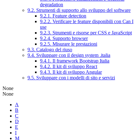
degradation
9.2. Strumenti di supporto allo sviluppo del software
9.2.1. Feature detection
9.2.2. Verificare le feature disponibili con Can I
use
9.2.3. Strumenti e risorse per CSS e JavaScript
9.2.4. Supporto browser
9.2.5. Misurare le prestazioni
9.3. Catalogo del riuso
9.4. Sviluppare con il design system .italia
9.4.1. Il framework Bootstrap Italia
9.4.2. Il kit di sviluppo React
9.4.3. Il kit di sviluppo Angular
9.5. Sviluppare con i modelli di sito e servizi
None
None
A
B
C
D
E
I
M