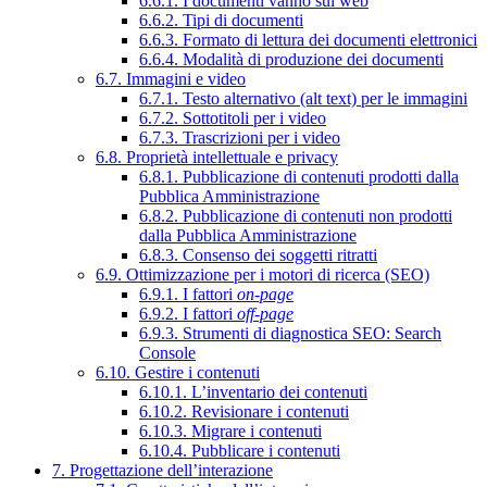
6.6.1. I documenti vanno sul web
6.6.2. Tipi di documenti
6.6.3. Formato di lettura dei documenti elettronici
6.6.4. Modalità di produzione dei documenti
6.7. Immagini e video
6.7.1. Testo alternativo (alt text) per le immagini
6.7.2. Sottotitoli per i video
6.7.3. Trascrizioni per i video
6.8. Proprietà intellettuale e privacy
6.8.1. Pubblicazione di contenuti prodotti dalla
Pubblica Amministrazione
6.8.2. Pubblicazione di contenuti non prodotti
dalla Pubblica Amministrazione
6.8.3. Consenso dei soggetti ritratti
6.9. Ottimizzazione per i motori di ricerca (SEO)
6.9.1. I fattori
on-page
6.9.2. I fattori
off-page
6.9.3. Strumenti di diagnostica SEO: Search
Console
6.10. Gestire i contenuti
6.10.1. L’inventario dei contenuti
6.10.2. Revisionare i contenuti
6.10.3. Migrare i contenuti
6.10.4. Pubblicare i contenuti
7. Progettazione dell’interazione