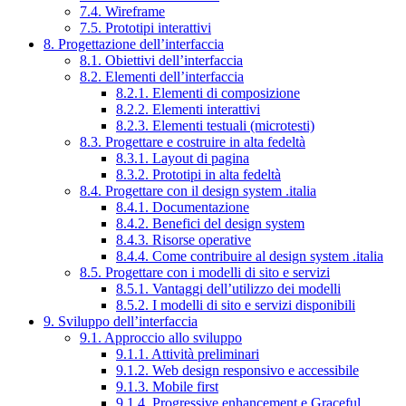
7.4. Wireframe
7.5. Prototipi interattivi
8. Progettazione dell’interfaccia
8.1. Obiettivi dell’interfaccia
8.2. Elementi dell’interfaccia
8.2.1. Elementi di composizione
8.2.2. Elementi interattivi
8.2.3. Elementi testuali (microtesti)
8.3. Progettare e costruire in alta fedeltà
8.3.1. Layout di pagina
8.3.2. Prototipi in alta fedeltà
8.4. Progettare con il design system .italia
8.4.1. Documentazione
8.4.2. Benefici del design system
8.4.3. Risorse operative
8.4.4. Come contribuire al design system .italia
8.5. Progettare con i modelli di sito e servizi
8.5.1. Vantaggi dell’utilizzo dei modelli
8.5.2. I modelli di sito e servizi disponibili
9. Sviluppo dell’interfaccia
9.1. Approccio allo sviluppo
9.1.1. Attività preliminari
9.1.2. Web design responsivo e accessibile
9.1.3. Mobile first
9.1.4. Progressive enhancement e Graceful