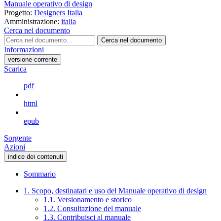
Manuale operativo di design
Progetto:
Designers Italia
Amministrazione:
italia
Cerca nel documento
Cerca nel documento
Informazioni
versione-corrente
Scarica
pdf
html
epub
Sorgente
Azioni
indice dei contenuti
Sommario
1. Scopo, destinatari e uso del Manuale operativo di design
1.1. Versionamento e storico
1.2. Consultazione del manuale
1.3. Contribuisci al manuale