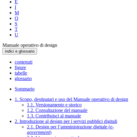
E
I
M
O
S
T
U
Manuale operativo di design
indici e glossario
contenuti
figure
tabelle
glossario
Sommario
1. Scopo, destinatari e uso del Manuale operativo di design
1.1. Versionamento e storico
1.2. Consultazione del manuale
1.3. Contribuisci al manuale
2. Introduzione al design per i servizi pubblici digitali
2.1. Design per l’amministrazione digitale (
e-
government
)