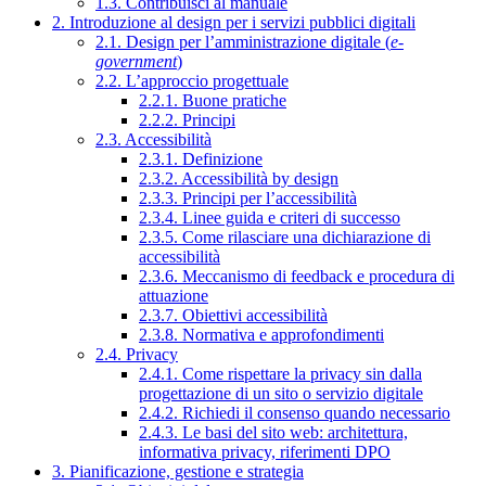
1.3. Contribuisci al manuale
2. Introduzione al design per i servizi pubblici digitali
2.1. Design per l’amministrazione digitale (
e-
government
)
2.2. L’approccio progettuale
2.2.1. Buone pratiche
2.2.2. Principi
2.3. Accessibilità
2.3.1. Definizione
2.3.2. Accessibilità by design
2.3.3. Principi per l’accessibilità
2.3.4. Linee guida e criteri di successo
2.3.5. Come rilasciare una dichiarazione di
accessibilità
2.3.6. Meccanismo di feedback e procedura di
attuazione
2.3.7. Obiettivi accessibilità
2.3.8. Normativa e approfondimenti
2.4. Privacy
2.4.1. Come rispettare la privacy sin dalla
progettazione di un sito o servizio digitale
2.4.2. Richiedi il consenso quando necessario
2.4.3. Le basi del sito web: architettura,
informativa privacy, riferimenti DPO
3. Pianificazione, gestione e strategia