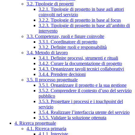
3.2. Tipologie di progetti
3.2.1. Tipologie di progetto in base agli attori
coinvolti nel servizio
3.2.2. Tipologie di progetto in base al focus
3.2.3. Tipologie di progetto in base all’ambito di
intervento
3.3. Competenze, ruoli e figure coinvolte
3.3.1. Coordinatore di progetto
3.3.2. Definire ruoli e responsabilità
3.4. Metodo di lavoro
3.4.1. Definire processi, strumenti e rituali
3.4.2. Curare la documentazione di progetto
3.4.3. Organizzare tavoli tecnici collaborativi
3.4.4. Prendere decisioni
3.5. Il processo progettuale
3.5.1. Organizzare il progetto e la sua gestione
3.5.2. Comprendere il contesto d’uso del servizio
pubblico
3.5.3. Progettare i processi e i
touchpoint
del
servizio
3.5.4. Realizzare l’interfaccia utente del servizio
3.5.5. Validare la soluzione ottenuta
4. Ricerca progettuale
4.1. Ricerca primaria
4.1.1. Interviste