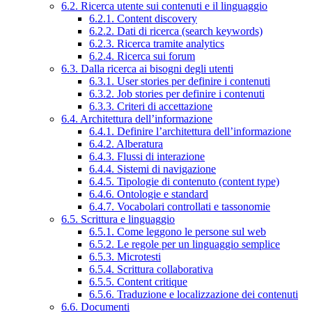
6.2. Ricerca utente sui contenuti e il linguaggio
6.2.1. Content discovery
6.2.2. Dati di ricerca (search keywords)
6.2.3. Ricerca tramite analytics
6.2.4. Ricerca sui forum
6.3. Dalla ricerca ai bisogni degli utenti
6.3.1. User stories per definire i contenuti
6.3.2. Job stories per definire i contenuti
6.3.3. Criteri di accettazione
6.4. Architettura dell’informazione
6.4.1. Definire l’architettura dell’informazione
6.4.2. Alberatura
6.4.3. Flussi di interazione
6.4.4. Sistemi di navigazione
6.4.5. Tipologie di contenuto (content type)
6.4.6. Ontologie e standard
6.4.7. Vocabolari controllati e tassonomie
6.5. Scrittura e linguaggio
6.5.1. Come leggono le persone sul web
6.5.2. Le regole per un linguaggio semplice
6.5.3. Microtesti
6.5.4. Scrittura collaborativa
6.5.5. Content critique
6.5.6. Traduzione e localizzazione dei contenuti
6.6. Documenti