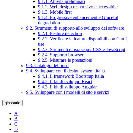
9.1.1. Attività preliminari
9.1.2. Web design responsivo e accessibile
9.1.3. Mobile first
9.1.4. Progressive enhancement e Graceful
degradation
9.2. Strumenti di supporto allo sviluppo del software
9.2.1. Feature detection
9.2.2. Verificare le feature disponibili con Can I
use
9.2.3. Strumenti e risorse per CSS e JavaScript
9.2.4. Supporto browser
9.2.5. Misurare le prestazioni
9.3. Catalogo del riuso
9.4. Sviluppare con il design system .italia
9.4.1. Il framework Bootstrap Italia
9.4.2. Il kit di sviluppo React
9.4.3. Il kit di sviluppo Angular
9.5. Sviluppare con i modelli di sito e servizi
glossario
A
B
C
D