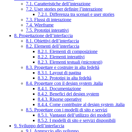
7.1. Caratteristiche dell’interazione
7.2. User stories per definire l’interazione
7.2.1. Differenza tra scenari e user stories
7.3. Flussi di interazione
7.4. Wireframe
7.5. Prototipi interattivi
8. Progettazione dell’interfaccia
8.1. Obiettivi dell’interfaccia
8.2. Elementi dell’interfaccia
8.2.1. Elementi di composizione
8.2.2. Elementi interattivi
8.2.3. Elementi testuali (microtesti)
8.3. Progettare e costruire in alta fedeltà
8.3.1. Layout di pagina
8.3.2. Prototipi in alta fedeltà
8.4. Progettare con il design system .italia
8.4.1. Documentazione
8.4.2. Benefici del design system
8.4.3. Risorse operative
8.4.4. Come contribuire al design system .italia
8.5. Progettare con i modelli di sito e servizi
8.5.1. Vantaggi dell’utilizzo dei modelli
8.5.2. I modelli di sito e servizi disponibili
9. Sviluppo dell’interfaccia
9.1. Approccio allo sviluppo