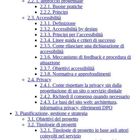
2.2. L’approccio progettuale
2.2.1. Buone pratiche
2.2.2. Principi
2.3. Accessibilità
2.3.1. Definizione
2.3.2. Accessibilità by design
2.3.3. Principi per l’accessibilità
2.3.4. Linee guida e criteri di successo
2.3.5. Come rilasciare una dichiarazione di
accessibilità
2.3.6. Meccanismo di feedback e procedura di
attuazione
2.3.7. Obiettivi accessibilità
2.3.8. Normativa e approfondimenti
2.4. Privacy
2.4.1. Come rispettare la privacy sin dalla
progettazione di un sito o servizio digitale
2.4.2. Richiedi il consenso quando necessario
2.4.3. Le basi del sito web: architettura,
informativa privacy, riferimenti DPO
3. Pianificazione, gestione e strategia
3.1. Obiettivi del progetto
3.2. Tipologie di progetti
3.2.1. Tipologie di progetto in base agli attori
coinvolti nel servizio