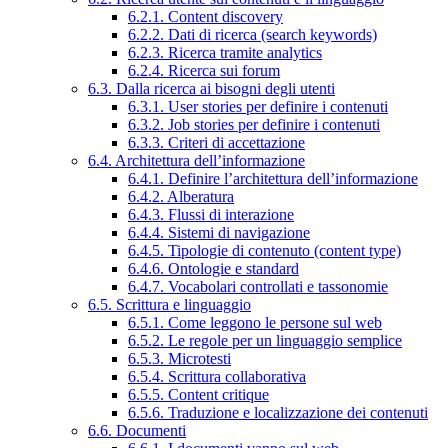
6.2.1. Content discovery
6.2.2. Dati di ricerca (search keywords)
6.2.3. Ricerca tramite analytics
6.2.4. Ricerca sui forum
6.3. Dalla ricerca ai bisogni degli utenti
6.3.1. User stories per definire i contenuti
6.3.2. Job stories per definire i contenuti
6.3.3. Criteri di accettazione
6.4. Architettura dell’informazione
6.4.1. Definire l’architettura dell’informazione
6.4.2. Alberatura
6.4.3. Flussi di interazione
6.4.4. Sistemi di navigazione
6.4.5. Tipologie di contenuto (content type)
6.4.6. Ontologie e standard
6.4.7. Vocabolari controllati e tassonomie
6.5. Scrittura e linguaggio
6.5.1. Come leggono le persone sul web
6.5.2. Le regole per un linguaggio semplice
6.5.3. Microtesti
6.5.4. Scrittura collaborativa
6.5.5. Content critique
6.5.6. Traduzione e localizzazione dei contenuti
6.6. Documenti