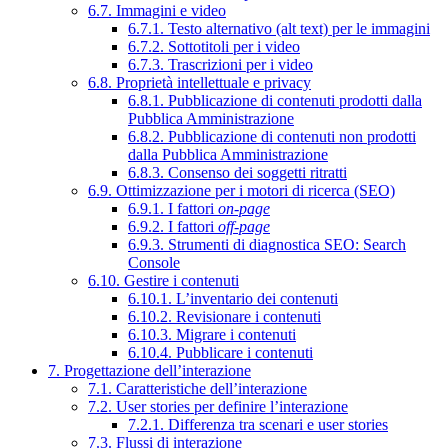
6.7. Immagini e video
6.7.1. Testo alternativo (alt text) per le immagini
6.7.2. Sottotitoli per i video
6.7.3. Trascrizioni per i video
6.8. Proprietà intellettuale e privacy
6.8.1. Pubblicazione di contenuti prodotti dalla
Pubblica Amministrazione
6.8.2. Pubblicazione di contenuti non prodotti
dalla Pubblica Amministrazione
6.8.3. Consenso dei soggetti ritratti
6.9. Ottimizzazione per i motori di ricerca (SEO)
6.9.1. I fattori
on-page
6.9.2. I fattori
off-page
6.9.3. Strumenti di diagnostica SEO: Search
Console
6.10. Gestire i contenuti
6.10.1. L’inventario dei contenuti
6.10.2. Revisionare i contenuti
6.10.3. Migrare i contenuti
6.10.4. Pubblicare i contenuti
7. Progettazione dell’interazione
7.1. Caratteristiche dell’interazione
7.2. User stories per definire l’interazione
7.2.1. Differenza tra scenari e user stories
7.3. Flussi di interazione