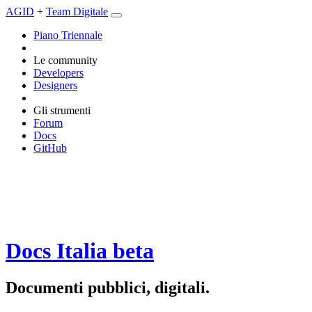
AGID
+
Team Digitale
Piano Triennale
Le community
Developers
Designers
Gli strumenti
Forum
Docs
GitHub
Docs Italia
beta
Documenti pubblici, digitali.