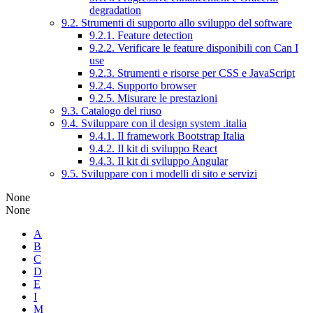
degradation
9.2. Strumenti di supporto allo sviluppo del software
9.2.1. Feature detection
9.2.2. Verificare le feature disponibili con Can I
use
9.2.3. Strumenti e risorse per CSS e JavaScript
9.2.4. Supporto browser
9.2.5. Misurare le prestazioni
9.3. Catalogo del riuso
9.4. Sviluppare con il design system .italia
9.4.1. Il framework Bootstrap Italia
9.4.2. Il kit di sviluppo React
9.4.3. Il kit di sviluppo Angular
9.5. Sviluppare con i modelli di sito e servizi
None
None
A
B
C
D
E
I
M