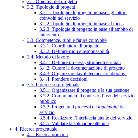
3.1. Obiettivi del progetto
3.2. Tipologie di progetti
3.2.1. Tipologie di progetto in base agli attori
coinvolti nel servizio
3.2.2. Tipologie di progetto in base al focus
3.2.3. Tipologie di progetto in base all’ambito di
intervento
3.3. Competenze, ruoli e figure coinvolte
3.3.1. Coordinatore di progetto
3.3.2. Definire ruoli e responsabilità
3.4. Metodo di lavoro
3.4.1. Definire processi, strumenti e rituali
3.4.2. Curare la documentazione di progetto
3.4.3. Organizzare tavoli tecnici collaborativi
3.4.4. Prendere decisioni
3.5. Il processo progettuale
3.5.1. Organizzare il progetto e la sua gestione
3.5.2. Comprendere il contesto d’uso del servizio
pubblico
3.5.3. Progettare i processi e i
touchpoint
del
servizio
3.5.4. Realizzare l’interfaccia utente del servizio
3.5.5. Validare la soluzione ottenuta
4. Ricerca progettuale
4.1. Ricerca primaria