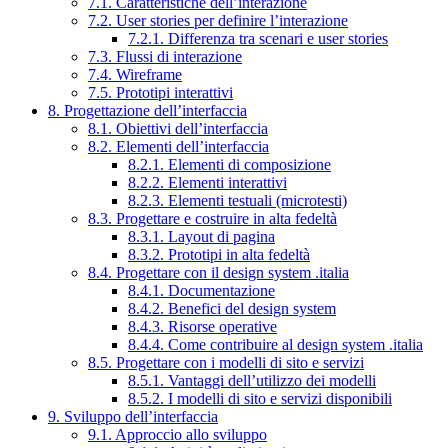
7.1. Caratteristiche dell’interazione
7.2. User stories per definire l’interazione
7.2.1. Differenza tra scenari e user stories
7.3. Flussi di interazione
7.4. Wireframe
7.5. Prototipi interattivi
8. Progettazione dell’interfaccia
8.1. Obiettivi dell’interfaccia
8.2. Elementi dell’interfaccia
8.2.1. Elementi di composizione
8.2.2. Elementi interattivi
8.2.3. Elementi testuali (microtesti)
8.3. Progettare e costruire in alta fedeltà
8.3.1. Layout di pagina
8.3.2. Prototipi in alta fedeltà
8.4. Progettare con il design system .italia
8.4.1. Documentazione
8.4.2. Benefici del design system
8.4.3. Risorse operative
8.4.4. Come contribuire al design system .italia
8.5. Progettare con i modelli di sito e servizi
8.5.1. Vantaggi dell’utilizzo dei modelli
8.5.2. I modelli di sito e servizi disponibili
9. Sviluppo dell’interfaccia
9.1. Approccio allo sviluppo