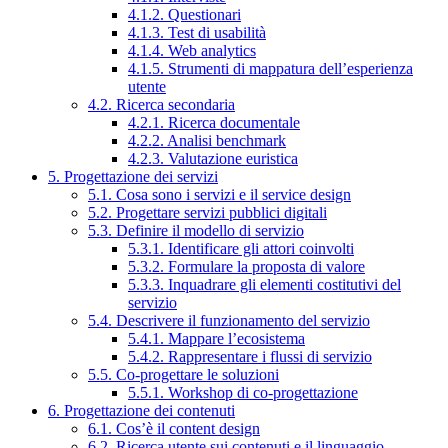
4.1.2. Questionari
4.1.3. Test di usabilità
4.1.4. Web analytics
4.1.5. Strumenti di mappatura dell’esperienza
utente
4.2. Ricerca secondaria
4.2.1. Ricerca documentale
4.2.2. Analisi benchmark
4.2.3. Valutazione euristica
5. Progettazione dei servizi
5.1. Cosa sono i servizi e il service design
5.2. Progettare servizi pubblici digitali
5.3. Definire il modello di servizio
5.3.1. Identificare gli attori coinvolti
5.3.2. Formulare la proposta di valore
5.3.3. Inquadrare gli elementi costitutivi del
servizio
5.4. Descrivere il funzionamento del servizio
5.4.1. Mappare l’ecosistema
5.4.2. Rappresentare i flussi di servizio
5.5. Co-progettare le soluzioni
5.5.1. Workshop di co-progettazione
6. Progettazione dei contenuti
6.1. Cos’è il content design
6.2. Ricerca utente sui contenuti e il linguaggio