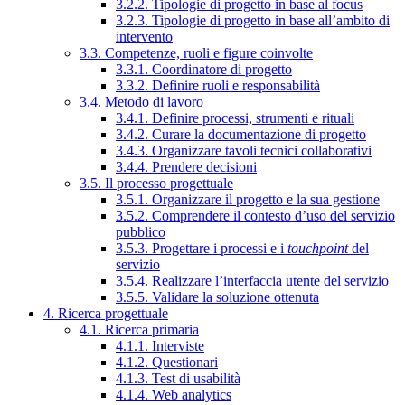
3.2.2. Tipologie di progetto in base al focus
3.2.3. Tipologie di progetto in base all’ambito di
intervento
3.3. Competenze, ruoli e figure coinvolte
3.3.1. Coordinatore di progetto
3.3.2. Definire ruoli e responsabilità
3.4. Metodo di lavoro
3.4.1. Definire processi, strumenti e rituali
3.4.2. Curare la documentazione di progetto
3.4.3. Organizzare tavoli tecnici collaborativi
3.4.4. Prendere decisioni
3.5. Il processo progettuale
3.5.1. Organizzare il progetto e la sua gestione
3.5.2. Comprendere il contesto d’uso del servizio
pubblico
3.5.3. Progettare i processi e i
touchpoint
del
servizio
3.5.4. Realizzare l’interfaccia utente del servizio
3.5.5. Validare la soluzione ottenuta
4. Ricerca progettuale
4.1. Ricerca primaria
4.1.1. Interviste
4.1.2. Questionari
4.1.3. Test di usabilità
4.1.4. Web analytics