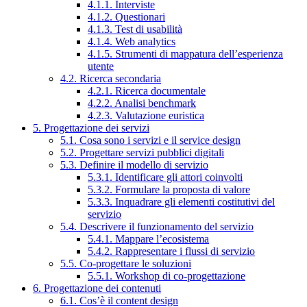
4.1.1. Interviste
4.1.2. Questionari
4.1.3. Test di usabilità
4.1.4. Web analytics
4.1.5. Strumenti di mappatura dell’esperienza
utente
4.2. Ricerca secondaria
4.2.1. Ricerca documentale
4.2.2. Analisi benchmark
4.2.3. Valutazione euristica
5. Progettazione dei servizi
5.1. Cosa sono i servizi e il service design
5.2. Progettare servizi pubblici digitali
5.3. Definire il modello di servizio
5.3.1. Identificare gli attori coinvolti
5.3.2. Formulare la proposta di valore
5.3.3. Inquadrare gli elementi costitutivi del
servizio
5.4. Descrivere il funzionamento del servizio
5.4.1. Mappare l’ecosistema
5.4.2. Rappresentare i flussi di servizio
5.5. Co-progettare le soluzioni
5.5.1. Workshop di co-progettazione
6. Progettazione dei contenuti
6.1. Cos’è il content design