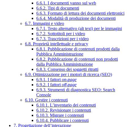
6.6.1. I documenti vanno sul web
6.6.2. Tipi di documenti
6.6.3. Formato di lettura dei documenti elettronici
6.6.4. Modalità di produzione dei documenti
6.7. Immagini e video
6.7.1. Testo alternativo (alt text) per le immagini
6.7.2. Sottotitoli per i video
6.7.3. Trascrizioni per i video
6.8. Proprietà intellettuale e privacy
6.8.1. Pubblicazione di contenuti prodotti dalla
Pubblica Amministrazione
6.8.2. Pubblicazione di contenuti non prodotti
dalla Pubblica Amministrazione
6.8.3. Consenso dei soggetti ritratti
6.9. Ottimizzazione per i motori di ricerca (SEO)
6.9.1. I fattori
on-page
6.9.2. I fattori
off-page
6.9.3. Strumenti di diagnostica SEO: Search
Console
6.10. Gestire i contenuti
6.10.1. L’inventario dei contenuti
6.10.2. Revisionare i contenuti
6.10.3. Migrare i contenuti
6.10.4. Pubblicare i contenuti
7. Progettazione dell’interazione