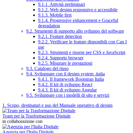
9.1.1. Attività preliminari
9.1.2. Web design responsivo e accessibile
9.1.3. Mobile first
9.1.4. Progressive enhancement e Graceful
degradation
9.2. Strumenti di supporto allo sviluppo del software
9.2.1. Feature detection
9.2.2. Verificare le feature disponibili con Can I
use
9.2.3. Strumenti e risorse per CSS e JavaScript
9.2.4. Supporto browser
9.2.5. Misurare le prestazioni
9.3. Catalogo del riuso
9.4. Sviluppare con il design system .italia
9.4.1. Il framework Bootstrap Italia
9.4.2. Il kit di sviluppo React
9.4.3. Il kit di sviluppo Angular
9.5. Sviluppare con i modelli di sito e servizi
1. Scopo, destinatari e uso del Manuale operativo di design
Team per la Trasformazione Digitale
in collaborazione con
Agenzia per l'Italia Digitale