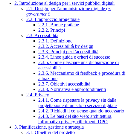
2. Introduzione al design per i servizi pubblici digitali
2.1. Design per l’amministrazione digitale (
e-
government
)
2.2. L’approccio progettuale
2.2.1. Buone pratiche
2.2.2. Principi
2.3. Accessibilità
2.3.1. Definizione
2.3.2. Accessibilità by design
2.3.3. Principi per l’accessibilità
2.3.4. Linee guida e criteri di successo
2.3.5. Come rilasciare una dichiarazione di
accessibilità
2.3.6. Meccanismo di feedback e procedura di
attuazione
2.3.7. Obiettivi accessibilità
2.3.8. Normativa e approfondimenti
2.4. Privacy
2.4.1. Come rispettare la privacy sin dalla
progettazione di un sito o servizio digitale
2.4.2. Richiedi il consenso quando necessario
2.4.3. Le basi del sito web: architettura,
informativa privacy, riferimenti DPO
3. Pianificazione, gestione e strategia
3.1. Obiettivi del progetto