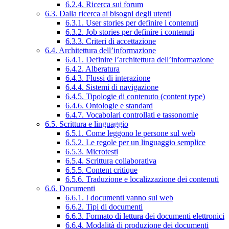
6.2.4. Ricerca sui forum
6.3. Dalla ricerca ai bisogni degli utenti
6.3.1. User stories per definire i contenuti
6.3.2. Job stories per definire i contenuti
6.3.3. Criteri di accettazione
6.4. Architettura dell’informazione
6.4.1. Definire l’architettura dell’informazione
6.4.2. Alberatura
6.4.3. Flussi di interazione
6.4.4. Sistemi di navigazione
6.4.5. Tipologie di contenuto (content type)
6.4.6. Ontologie e standard
6.4.7. Vocabolari controllati e tassonomie
6.5. Scrittura e linguaggio
6.5.1. Come leggono le persone sul web
6.5.2. Le regole per un linguaggio semplice
6.5.3. Microtesti
6.5.4. Scrittura collaborativa
6.5.5. Content critique
6.5.6. Traduzione e localizzazione dei contenuti
6.6. Documenti
6.6.1. I documenti vanno sul web
6.6.2. Tipi di documenti
6.6.3. Formato di lettura dei documenti elettronici
6.6.4. Modalità di produzione dei documenti