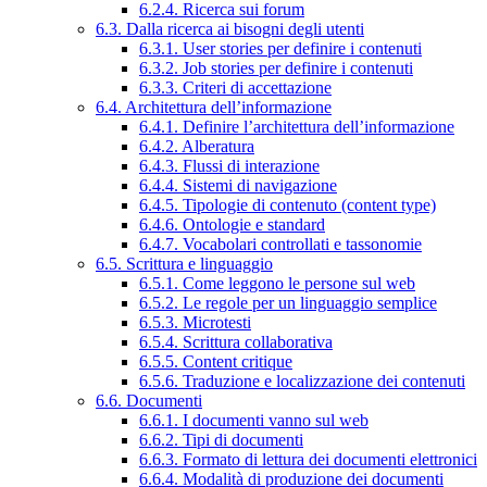
6.2.4. Ricerca sui forum
6.3. Dalla ricerca ai bisogni degli utenti
6.3.1. User stories per definire i contenuti
6.3.2. Job stories per definire i contenuti
6.3.3. Criteri di accettazione
6.4. Architettura dell’informazione
6.4.1. Definire l’architettura dell’informazione
6.4.2. Alberatura
6.4.3. Flussi di interazione
6.4.4. Sistemi di navigazione
6.4.5. Tipologie di contenuto (content type)
6.4.6. Ontologie e standard
6.4.7. Vocabolari controllati e tassonomie
6.5. Scrittura e linguaggio
6.5.1. Come leggono le persone sul web
6.5.2. Le regole per un linguaggio semplice
6.5.3. Microtesti
6.5.4. Scrittura collaborativa
6.5.5. Content critique
6.5.6. Traduzione e localizzazione dei contenuti
6.6. Documenti
6.6.1. I documenti vanno sul web
6.6.2. Tipi di documenti
6.6.3. Formato di lettura dei documenti elettronici
6.6.4. Modalità di produzione dei documenti