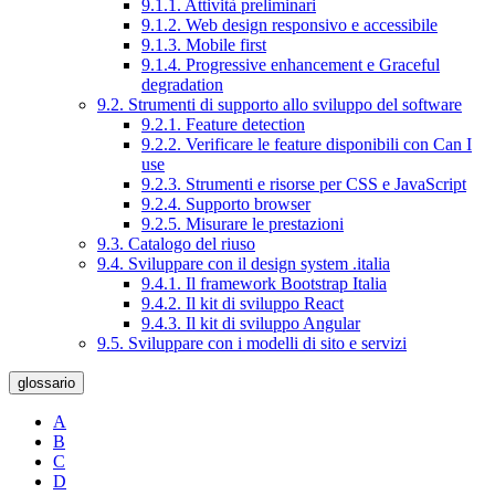
9.1.1. Attività preliminari
9.1.2. Web design responsivo e accessibile
9.1.3. Mobile first
9.1.4. Progressive enhancement e Graceful
degradation
9.2. Strumenti di supporto allo sviluppo del software
9.2.1. Feature detection
9.2.2. Verificare le feature disponibili con Can I
use
9.2.3. Strumenti e risorse per CSS e JavaScript
9.2.4. Supporto browser
9.2.5. Misurare le prestazioni
9.3. Catalogo del riuso
9.4. Sviluppare con il design system .italia
9.4.1. Il framework Bootstrap Italia
9.4.2. Il kit di sviluppo React
9.4.3. Il kit di sviluppo Angular
9.5. Sviluppare con i modelli di sito e servizi
glossario
A
B
C
D