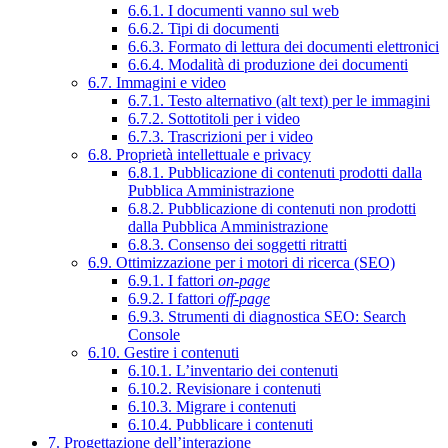
6.6.1. I documenti vanno sul web
6.6.2. Tipi di documenti
6.6.3. Formato di lettura dei documenti elettronici
6.6.4. Modalità di produzione dei documenti
6.7. Immagini e video
6.7.1. Testo alternativo (alt text) per le immagini
6.7.2. Sottotitoli per i video
6.7.3. Trascrizioni per i video
6.8. Proprietà intellettuale e privacy
6.8.1. Pubblicazione di contenuti prodotti dalla
Pubblica Amministrazione
6.8.2. Pubblicazione di contenuti non prodotti
dalla Pubblica Amministrazione
6.8.3. Consenso dei soggetti ritratti
6.9. Ottimizzazione per i motori di ricerca (SEO)
6.9.1. I fattori
on-page
6.9.2. I fattori
off-page
6.9.3. Strumenti di diagnostica SEO: Search
Console
6.10. Gestire i contenuti
6.10.1. L’inventario dei contenuti
6.10.2. Revisionare i contenuti
6.10.3. Migrare i contenuti
6.10.4. Pubblicare i contenuti
7. Progettazione dell’interazione