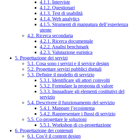
4.1.1. Interviste
4.1.2. Questionari
4.1.3. Test di usabilità
4.1.4. Web analytics
4.1.5. Strumenti di mappatura dell’esperienza
utente
4.2. Ricerca secondaria
4.2.1. Ricerca documentale
4.2.2. Analisi benchmark
4.2.3. Valutazione euristica
5. Progettazione dei servizi
5.1. Cosa sono i servizi e il service design
5.2. Progettare servizi pubblici digitali
5.3. Definire il modello di servizio
5.3.1. Identificare gli attori coinvolti
5.3.2. Formulare la proposta di valore
5.3.3. Inquadrare gli elementi costitutivi del
servizio
5.4. Descrivere il funzionamento del servizio
5.4.1. Mappare l’ecosistema
5.4.2. Rappresentare i flussi di servizio
5.5. Co-progettare le soluzioni
5.5.1. Workshop di co-progettazione
6. Progettazione dei contenuti
6.1. Cos’è il content design