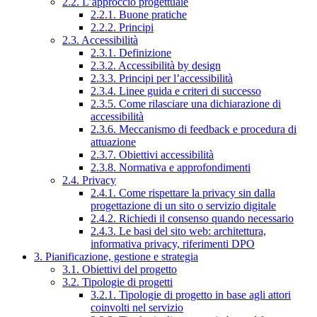
2.2. L’approccio progettuale
2.2.1. Buone pratiche
2.2.2. Principi
2.3. Accessibilità
2.3.1. Definizione
2.3.2. Accessibilità by design
2.3.3. Principi per l’accessibilità
2.3.4. Linee guida e criteri di successo
2.3.5. Come rilasciare una dichiarazione di
accessibilità
2.3.6. Meccanismo di feedback e procedura di
attuazione
2.3.7. Obiettivi accessibilità
2.3.8. Normativa e approfondimenti
2.4. Privacy
2.4.1. Come rispettare la privacy sin dalla
progettazione di un sito o servizio digitale
2.4.2. Richiedi il consenso quando necessario
2.4.3. Le basi del sito web: architettura,
informativa privacy, riferimenti DPO
3. Pianificazione, gestione e strategia
3.1. Obiettivi del progetto
3.2. Tipologie di progetti
3.2.1. Tipologie di progetto in base agli attori
coinvolti nel servizio