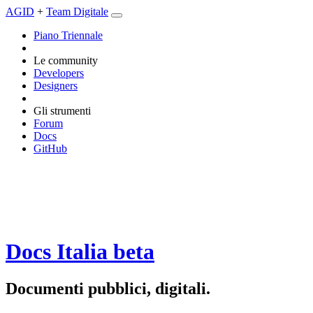
AGID
+
Team Digitale
Piano Triennale
Le community
Developers
Designers
Gli strumenti
Forum
Docs
GitHub
Docs Italia
beta
Documenti pubblici, digitali.