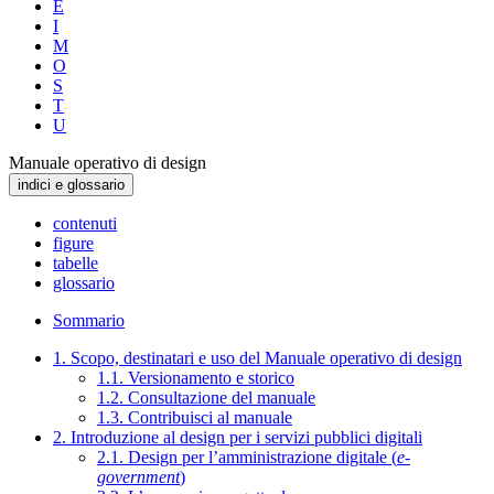
E
I
M
O
S
T
U
Manuale operativo di design
indici e glossario
contenuti
figure
tabelle
glossario
Sommario
1. Scopo, destinatari e uso del Manuale operativo di design
1.1. Versionamento e storico
1.2. Consultazione del manuale
1.3. Contribuisci al manuale
2. Introduzione al design per i servizi pubblici digitali
2.1. Design per l’amministrazione digitale (
e-
government
)