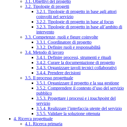
3.1. Obiettivi del progetto
3.2. Tipologie di progetti
3.2.1. Tipologie di progetto in base agli attori
coinvolti nel servizio
3.2.2. Tipologie di progetto in base al focus
3.2.3. Tipologie di progetto in base all’ambito di
intervento
3.3. Competenze, ruoli e figure coinvolte
3.3.1. Coordinatore di progetto
3.3.2. Definire ruoli e responsabilità
3.4. Metodo di lavoro
3.4.1. Definire processi, strumenti e rituali
3.4.2. Curare la documentazione di progetto
3.4.3. Organizzare tavoli tecnici collaborativi
3.4.4. Prendere decisioni
3.5. Il processo progettuale
3.5.1. Organizzare il progetto e la sua gestione
3.5.2. Comprendere il contesto d’uso del servizio
pubblico
3.5.3. Progettare i processi e i
touchpoint
del
servizio
3.5.4. Realizzare l’interfaccia utente del servizio
3.5.5. Validare la soluzione ottenuta
4. Ricerca progettuale
4.1. Ricerca primaria