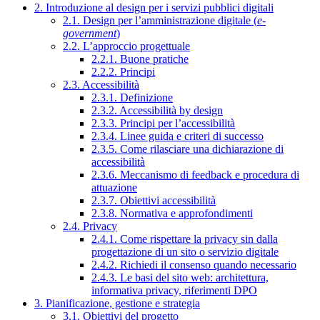
2. Introduzione al design per i servizi pubblici digitali
2.1. Design per l’amministrazione digitale (
e-
government
)
2.2. L’approccio progettuale
2.2.1. Buone pratiche
2.2.2. Principi
2.3. Accessibilità
2.3.1. Definizione
2.3.2. Accessibilità by design
2.3.3. Principi per l’accessibilità
2.3.4. Linee guida e criteri di successo
2.3.5. Come rilasciare una dichiarazione di
accessibilità
2.3.6. Meccanismo di feedback e procedura di
attuazione
2.3.7. Obiettivi accessibilità
2.3.8. Normativa e approfondimenti
2.4. Privacy
2.4.1. Come rispettare la privacy sin dalla
progettazione di un sito o servizio digitale
2.4.2. Richiedi il consenso quando necessario
2.4.3. Le basi del sito web: architettura,
informativa privacy, riferimenti DPO
3. Pianificazione, gestione e strategia
3.1. Obiettivi del progetto