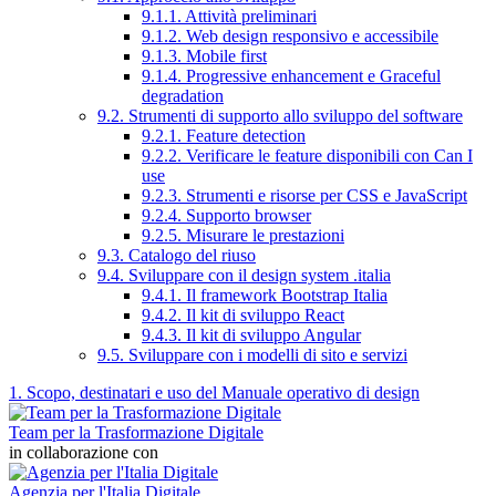
9.1.1. Attività preliminari
9.1.2. Web design responsivo e accessibile
9.1.3. Mobile first
9.1.4. Progressive enhancement e Graceful
degradation
9.2. Strumenti di supporto allo sviluppo del software
9.2.1. Feature detection
9.2.2. Verificare le feature disponibili con Can I
use
9.2.3. Strumenti e risorse per CSS e JavaScript
9.2.4. Supporto browser
9.2.5. Misurare le prestazioni
9.3. Catalogo del riuso
9.4. Sviluppare con il design system .italia
9.4.1. Il framework Bootstrap Italia
9.4.2. Il kit di sviluppo React
9.4.3. Il kit di sviluppo Angular
9.5. Sviluppare con i modelli di sito e servizi
1. Scopo, destinatari e uso del Manuale operativo di design
Team per la Trasformazione Digitale
in collaborazione con
Agenzia per l'Italia Digitale