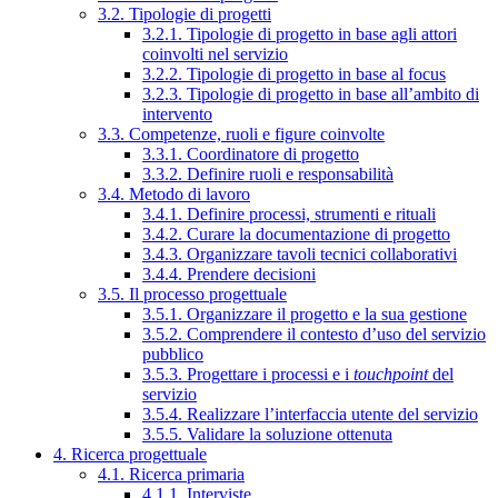
3.2. Tipologie di progetti
3.2.1. Tipologie di progetto in base agli attori
coinvolti nel servizio
3.2.2. Tipologie di progetto in base al focus
3.2.3. Tipologie di progetto in base all’ambito di
intervento
3.3. Competenze, ruoli e figure coinvolte
3.3.1. Coordinatore di progetto
3.3.2. Definire ruoli e responsabilità
3.4. Metodo di lavoro
3.4.1. Definire processi, strumenti e rituali
3.4.2. Curare la documentazione di progetto
3.4.3. Organizzare tavoli tecnici collaborativi
3.4.4. Prendere decisioni
3.5. Il processo progettuale
3.5.1. Organizzare il progetto e la sua gestione
3.5.2. Comprendere il contesto d’uso del servizio
pubblico
3.5.3. Progettare i processi e i
touchpoint
del
servizio
3.5.4. Realizzare l’interfaccia utente del servizio
3.5.5. Validare la soluzione ottenuta
4. Ricerca progettuale
4.1. Ricerca primaria
4.1.1. Interviste