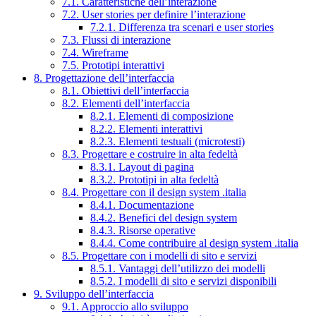
7.1. Caratteristiche dell’interazione
7.2. User stories per definire l’interazione
7.2.1. Differenza tra scenari e user stories
7.3. Flussi di interazione
7.4. Wireframe
7.5. Prototipi interattivi
8. Progettazione dell’interfaccia
8.1. Obiettivi dell’interfaccia
8.2. Elementi dell’interfaccia
8.2.1. Elementi di composizione
8.2.2. Elementi interattivi
8.2.3. Elementi testuali (microtesti)
8.3. Progettare e costruire in alta fedeltà
8.3.1. Layout di pagina
8.3.2. Prototipi in alta fedeltà
8.4. Progettare con il design system .italia
8.4.1. Documentazione
8.4.2. Benefici del design system
8.4.3. Risorse operative
8.4.4. Come contribuire al design system .italia
8.5. Progettare con i modelli di sito e servizi
8.5.1. Vantaggi dell’utilizzo dei modelli
8.5.2. I modelli di sito e servizi disponibili
9. Sviluppo dell’interfaccia
9.1. Approccio allo sviluppo