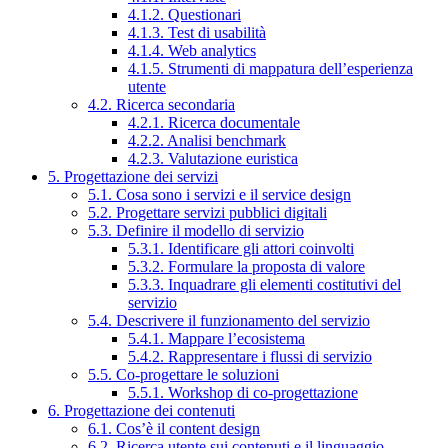
4.1.2. Questionari
4.1.3. Test di usabilità
4.1.4. Web analytics
4.1.5. Strumenti di mappatura dell’esperienza
utente
4.2. Ricerca secondaria
4.2.1. Ricerca documentale
4.2.2. Analisi benchmark
4.2.3. Valutazione euristica
5. Progettazione dei servizi
5.1. Cosa sono i servizi e il service design
5.2. Progettare servizi pubblici digitali
5.3. Definire il modello di servizio
5.3.1. Identificare gli attori coinvolti
5.3.2. Formulare la proposta di valore
5.3.3. Inquadrare gli elementi costitutivi del
servizio
5.4. Descrivere il funzionamento del servizio
5.4.1. Mappare l’ecosistema
5.4.2. Rappresentare i flussi di servizio
5.5. Co-progettare le soluzioni
5.5.1. Workshop di co-progettazione
6. Progettazione dei contenuti
6.1. Cos’è il content design
6.2. Ricerca utente sui contenuti e il linguaggio