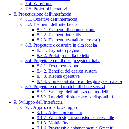
7.4. Wireframe
7.5. Prototipi interattivi
8. Progettazione dell’interfaccia
8.1. Obiettivi dell’interfaccia
8.2. Elementi dell’interfaccia
8.2.1. Elementi di composizione
8.2.2. Elementi interattivi
8.2.3. Elementi testuali (microtesti)
8.3. Progettare e costruire in alta fedeltà
8.3.1. Layout di pagina
8.3.2. Prototipi in alta fedeltà
8.4. Progettare con il design system .italia
8.4.1. Documentazione
8.4.2. Benefici del design system
8.4.3. Risorse operative
8.4.4. Come contribuire al design system .italia
8.5. Progettare con i modelli di sito e servizi
8.5.1. Vantaggi dell’utilizzo dei modelli
8.5.2. I modelli di sito e servizi disponibili
9. Sviluppo dell’interfaccia
9.1. Approccio allo sviluppo
9.1.1. Attività preliminari
9.1.2. Web design responsivo e accessibile
9.1.3. Mobile first
9.1.4. Progressive enhancement e Graceful