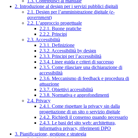
1.3. Contribuisci al manuale
2. Introduzione al design per i servizi pubblici digitali
2.1. Design per l’amministrazione digitale (
e-
government
)
2.2. L’approccio progettuale
2.2.1. Buone pratiche
2.2.2. Principi
2.3. Accessibilità
2.3.1. Definizione
2.3.2. Accessibilità by design
2.3.3. Principi per l’accessibilità
2.3.4. Linee guida e criteri di successo
2.3.5. Come rilasciare una dichiarazione di
accessibilità
2.3.6. Meccanismo di feedback e procedura di
attuazione
2.3.7. Obiettivi accessibilità
2.3.8. Normativa e approfondimenti
2.4. Privacy
2.4.1. Come rispettare la privacy sin dalla
progettazione di un sito o servizio digitale
2.4.2. Richiedi il consenso quando necessario
2.4.3. Le basi del sito web: architettura,
informativa privacy, riferimenti DPO
3. Pianificazione, gestione e strategia