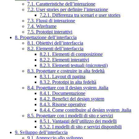
7.1. Caratteristiche dell’interazione
7.2. User stories per definire l’interazione
7.2.1. Differenza tra scenari e user stories
7.3. Flussi di interazione
7.4. Wireframe
7.5. Prototipi interattivi
8. Progettazione dell’interfaccia
8.1. Obiettivi dell’interfaccia
8.2. Elementi dell’interfaccia
8.2.1. Elementi di composizione
8.2.2. Elementi interattivi
8.2.3. Elementi testuali (microtesti)
8.3. Progettare e costruire in alta fedeltà
8.3.1. Layout di pagina
8.3.2. Prototipi in alta fedeltà
8.4. Progettare con il design system .italia
8.4.1. Documentazione
8.4.2. Benefici del design system
8.4.3. Risorse operative
8.4.4. Come contribuire al design system .italia
8.5. Progettare con i modelli di sito e servizi
8.5.1. Vantaggi dell’utilizzo dei modelli
8.5.2. I modelli di sito e servizi disponibili
9. Sviluppo dell’interfaccia
9.1. Approccio allo sviluppo