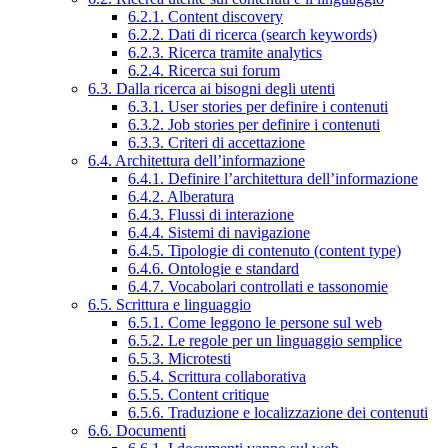
6.2.1. Content discovery
6.2.2. Dati di ricerca (search keywords)
6.2.3. Ricerca tramite analytics
6.2.4. Ricerca sui forum
6.3. Dalla ricerca ai bisogni degli utenti
6.3.1. User stories per definire i contenuti
6.3.2. Job stories per definire i contenuti
6.3.3. Criteri di accettazione
6.4. Architettura dell’informazione
6.4.1. Definire l’architettura dell’informazione
6.4.2. Alberatura
6.4.3. Flussi di interazione
6.4.4. Sistemi di navigazione
6.4.5. Tipologie di contenuto (content type)
6.4.6. Ontologie e standard
6.4.7. Vocabolari controllati e tassonomie
6.5. Scrittura e linguaggio
6.5.1. Come leggono le persone sul web
6.5.2. Le regole per un linguaggio semplice
6.5.3. Microtesti
6.5.4. Scrittura collaborativa
6.5.5. Content critique
6.5.6. Traduzione e localizzazione dei contenuti
6.6. Documenti