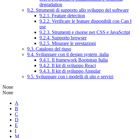
degradation
9.2. Strumenti di supporto allo sviluppo del software
9.2.1. Feature detection
9.2.2. Verificare le feature disponibili con Can I
use
9.2.3. Strumenti e risorse per CSS e JavaScript
9.2.4. Supporto browser
9.2.5. Misurare le prestazioni
9.3. Catalogo del riuso
9.4. Sviluppare con il design system .italia
9.4.1. Il framework Bootstrap Italia
9.4.2. Il kit di sviluppo React
9.4.3. Il kit di sviluppo Angular
9.5. Sviluppare con i modelli di sito e servizi
None
None
A
B
C
D
E
I
M