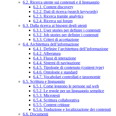
6.2. Ricerca utente sui contenuti e il linguaggio
6.2.1. Content discovery
6.2.2. Dati di ricerca (search keywords)
6.2.3. Ricerca tramite analytics
6.2.4. Ricerca sui forum
6.3. Dalla ricerca ai bisogni degli utenti
6.3.1. User stories per definire i contenuti
6.3.2. Job stories per definire i contenuti
6.3.3. Criteri di accettazione
6.4. Architettura dell’informazione
6.4.1. Definire l’architettura dell’informazione
6.4.2. Alberatura
6.4.3. Flussi di interazione
6.4.4. Sistemi di navigazione
6.4.5. Tipologie di contenuto (content type)
6.4.6. Ontologie e standard
6.4.7. Vocabolari controllati e tassonomie
6.5. Scrittura e linguaggio
6.5.1. Come leggono le persone sul web
6.5.2. Le regole per un linguaggio semplice
6.5.3. Microtesti
6.5.4. Scrittura collaborativa
6.5.5. Content critique
6.5.6. Traduzione e localizzazione dei contenuti
6.6. Documenti