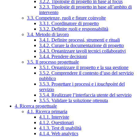
3.2.2. Tipologie di progetto in base al focus
3.2.3. Tipologie di progetto in base all’ambito di
intervento
3.3. Competenze, ruoli e figure coinvolte
3.3.1. Coordinatore di progetto
3.3.2. Definire ruoli e responsabilità
3.4. Metodo di lavoro
3.4.1. Definire processi, strumenti e rituali
3.4.2. Curare la documentazione di progetto
3.4.3. Organizzare tavoli tecnici collaborativi
3.4.4. Prendere decisioni
3.5. Il processo progettuale
3.5.1. Organizzare il progetto e la sua gestione
3.5.2. Comprendere il contesto d’uso del servizio
pubblico
3.5.3. Progettare i processi e i
touchpoint
del
servizio
3.5.4. Realizzare l’interfaccia utente del servizio
3.5.5. Validare la soluzione ottenuta
4. Ricerca progettuale
4.1. Ricerca primaria
4.1.1. Interviste
4.1.2. Questionari
4.1.3. Test di usabilità
4.1.4. Web analytics