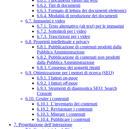
6.6.1. I documenti vanno sul web
6.6.2. Tipi di documenti
6.6.3. Formato di lettura dei documenti elettronici
6.6.4. Modalità di produzione dei documenti
6.7. Immagini e video
6.7.1. Testo alternativo (alt text) per le immagini
6.7.2. Sottotitoli per i video
6.7.3. Trascrizioni per i video
6.8. Proprietà intellettuale e privacy
6.8.1. Pubblicazione di contenuti prodotti dalla
Pubblica Amministrazione
6.8.2. Pubblicazione di contenuti non prodotti
dalla Pubblica Amministrazione
6.8.3. Consenso dei soggetti ritratti
6.9. Ottimizzazione per i motori di ricerca (SEO)
6.9.1. I fattori
on-page
6.9.2. I fattori
off-page
6.9.3. Strumenti di diagnostica SEO: Search
Console
6.10. Gestire i contenuti
6.10.1. L’inventario dei contenuti
6.10.2. Revisionare i contenuti
6.10.3. Migrare i contenuti
6.10.4. Pubblicare i contenuti
7. Progettazione dell’interazione