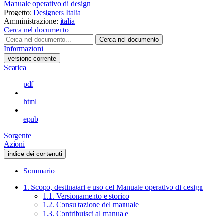
Manuale operativo di design
Progetto:
Designers Italia
Amministrazione:
italia
Cerca nel documento
Cerca nel documento
Informazioni
versione-corrente
Scarica
pdf
html
epub
Sorgente
Azioni
indice dei contenuti
Sommario
1. Scopo, destinatari e uso del Manuale operativo di design
1.1. Versionamento e storico
1.2. Consultazione del manuale
1.3. Contribuisci al manuale