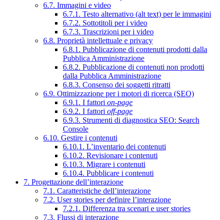
6.7. Immagini e video
6.7.1. Testo alternativo (alt text) per le immagini
6.7.2. Sottotitoli per i video
6.7.3. Trascrizioni per i video
6.8. Proprietà intellettuale e privacy
6.8.1. Pubblicazione di contenuti prodotti dalla
Pubblica Amministrazione
6.8.2. Pubblicazione di contenuti non prodotti
dalla Pubblica Amministrazione
6.8.3. Consenso dei soggetti ritratti
6.9. Ottimizzazione per i motori di ricerca (SEO)
6.9.1. I fattori
on-page
6.9.2. I fattori
off-page
6.9.3. Strumenti di diagnostica SEO: Search
Console
6.10. Gestire i contenuti
6.10.1. L’inventario dei contenuti
6.10.2. Revisionare i contenuti
6.10.3. Migrare i contenuti
6.10.4. Pubblicare i contenuti
7. Progettazione dell’interazione
7.1. Caratteristiche dell’interazione
7.2. User stories per definire l’interazione
7.2.1. Differenza tra scenari e user stories
7.3. Flussi di interazione