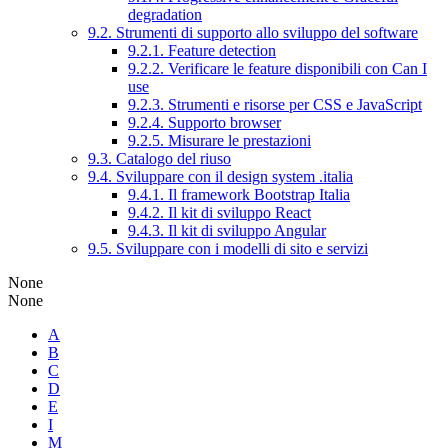
degradation
9.2. Strumenti di supporto allo sviluppo del software
9.2.1. Feature detection
9.2.2. Verificare le feature disponibili con Can I
use
9.2.3. Strumenti e risorse per CSS e JavaScript
9.2.4. Supporto browser
9.2.5. Misurare le prestazioni
9.3. Catalogo del riuso
9.4. Sviluppare con il design system .italia
9.4.1. Il framework Bootstrap Italia
9.4.2. Il kit di sviluppo React
9.4.3. Il kit di sviluppo Angular
9.5. Sviluppare con i modelli di sito e servizi
None
None
A
B
C
D
E
I
M