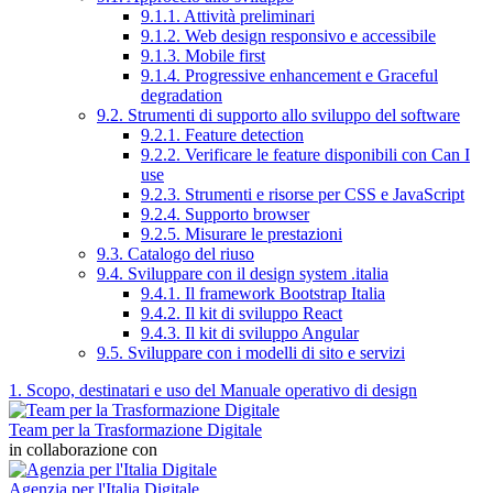
9.1.1. Attività preliminari
9.1.2. Web design responsivo e accessibile
9.1.3. Mobile first
9.1.4. Progressive enhancement e Graceful
degradation
9.2. Strumenti di supporto allo sviluppo del software
9.2.1. Feature detection
9.2.2. Verificare le feature disponibili con Can I
use
9.2.3. Strumenti e risorse per CSS e JavaScript
9.2.4. Supporto browser
9.2.5. Misurare le prestazioni
9.3. Catalogo del riuso
9.4. Sviluppare con il design system .italia
9.4.1. Il framework Bootstrap Italia
9.4.2. Il kit di sviluppo React
9.4.3. Il kit di sviluppo Angular
9.5. Sviluppare con i modelli di sito e servizi
1. Scopo, destinatari e uso del Manuale operativo di design
Team per la Trasformazione Digitale
in collaborazione con
Agenzia per l'Italia Digitale