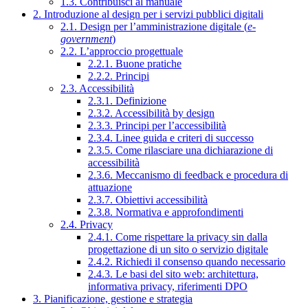
1.3. Contribuisci al manuale
2. Introduzione al design per i servizi pubblici digitali
2.1. Design per l’amministrazione digitale (
e-
government
)
2.2. L’approccio progettuale
2.2.1. Buone pratiche
2.2.2. Principi
2.3. Accessibilità
2.3.1. Definizione
2.3.2. Accessibilità by design
2.3.3. Principi per l’accessibilità
2.3.4. Linee guida e criteri di successo
2.3.5. Come rilasciare una dichiarazione di
accessibilità
2.3.6. Meccanismo di feedback e procedura di
attuazione
2.3.7. Obiettivi accessibilità
2.3.8. Normativa e approfondimenti
2.4. Privacy
2.4.1. Come rispettare la privacy sin dalla
progettazione di un sito o servizio digitale
2.4.2. Richiedi il consenso quando necessario
2.4.3. Le basi del sito web: architettura,
informativa privacy, riferimenti DPO
3. Pianificazione, gestione e strategia