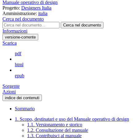
Manuale operativo di design
Progetto:
Designers Italia
Amministrazione:
italia
Cerca nel documento
Cerca nel documento
Informazioni
versione-corrente
Scarica
pdf
html
epub
Sorgente
Azioni
indice dei contenuti
Sommario
1. Scopo, destinatari e uso del Manuale operativo di design
1.1. Versionamento e storico
1.2. Consultazione del manuale
1.3. Contribuisci al manuale