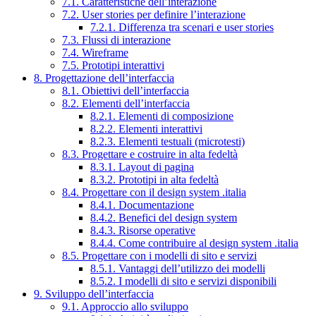
7.1. Caratteristiche dell’interazione
7.2. User stories per definire l’interazione
7.2.1. Differenza tra scenari e user stories
7.3. Flussi di interazione
7.4. Wireframe
7.5. Prototipi interattivi
8. Progettazione dell’interfaccia
8.1. Obiettivi dell’interfaccia
8.2. Elementi dell’interfaccia
8.2.1. Elementi di composizione
8.2.2. Elementi interattivi
8.2.3. Elementi testuali (microtesti)
8.3. Progettare e costruire in alta fedeltà
8.3.1. Layout di pagina
8.3.2. Prototipi in alta fedeltà
8.4. Progettare con il design system .italia
8.4.1. Documentazione
8.4.2. Benefici del design system
8.4.3. Risorse operative
8.4.4. Come contribuire al design system .italia
8.5. Progettare con i modelli di sito e servizi
8.5.1. Vantaggi dell’utilizzo dei modelli
8.5.2. I modelli di sito e servizi disponibili
9. Sviluppo dell’interfaccia
9.1. Approccio allo sviluppo