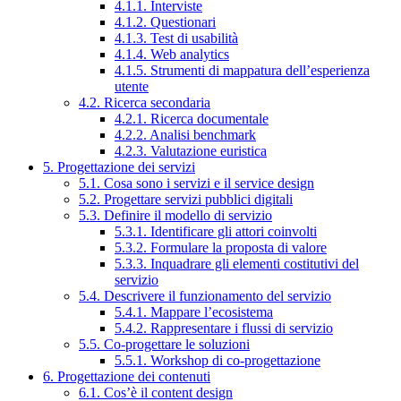
4.1.1. Interviste
4.1.2. Questionari
4.1.3. Test di usabilità
4.1.4. Web analytics
4.1.5. Strumenti di mappatura dell’esperienza
utente
4.2. Ricerca secondaria
4.2.1. Ricerca documentale
4.2.2. Analisi benchmark
4.2.3. Valutazione euristica
5. Progettazione dei servizi
5.1. Cosa sono i servizi e il service design
5.2. Progettare servizi pubblici digitali
5.3. Definire il modello di servizio
5.3.1. Identificare gli attori coinvolti
5.3.2. Formulare la proposta di valore
5.3.3. Inquadrare gli elementi costitutivi del
servizio
5.4. Descrivere il funzionamento del servizio
5.4.1. Mappare l’ecosistema
5.4.2. Rappresentare i flussi di servizio
5.5. Co-progettare le soluzioni
5.5.1. Workshop di co-progettazione
6. Progettazione dei contenuti
6.1. Cos’è il content design