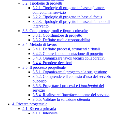
3.2. Tipologie di progetti
3.2.1. Tipologie di progetto in base agli attori
coinvolti nel servizio
3.2.2. Tipologie di progetto in base al focus
3.2.3. Tipologie di progetto in base all’ambito di
intervento
3.3. Competenze, ruoli e figure coinvolte
3.3.1. Coordinatore di progetto
3.3.2. Definire ruoli e responsabilità
3.4. Metodo di lavoro
3.4.1. Definire processi, strumenti e rituali
3.4.2. Curare la documentazione di progetto
3.4.3. Organizzare tavoli tecnici collaborativi
3.4.4. Prendere decisioni
3.5. Il processo progettuale
3.5.1. Organizzare il progetto e la sua gestione
3.5.2. Comprendere il contesto d’uso del servizio
pubblico
3.5.3. Progettare i processi e i
touchpoint
del
servizio
3.5.4. Realizzare l’interfaccia utente del servizio
3.5.5. Validare la soluzione ottenuta
4. Ricerca progettuale
4.1. Ricerca primaria
4.1.1. Interviste