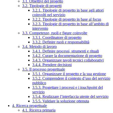
3.1. Obiettivi del progetto
3.2. Tipologie di progetti
3.2.1. Tipologie di progetto in base agli attori
coinvolti nel servizio
3.2.2. Tipologie di progetto in base al focus
3.2.3. Tipologie di progetto in base all’ambito di
intervento
3.3. Competenze, ruoli e figure coinvolte
3.3.1. Coordinatore di progetto
3.3.2. Definire ruoli e responsabilità
3.4. Metodo di lavoro
3.4.1. Definire processi, strumenti e rituali
3.4.2. Curare la documentazione di progetto
3.4.3. Organizzare tavoli tecnici collaborativi
3.4.4. Prendere decisioni
3.5. Il processo progettuale
3.5.1. Organizzare il progetto e la sua gestione
3.5.2. Comprendere il contesto d’uso del servizio
pubblico
3.5.3. Progettare i processi e i
touchpoint
del
servizio
3.5.4. Realizzare l’interfaccia utente del servizio
3.5.5. Validare la soluzione ottenuta
4. Ricerca progettuale
4.1. Ricerca primaria