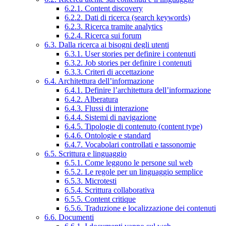
6.2.1. Content discovery
6.2.2. Dati di ricerca (search keywords)
6.2.3. Ricerca tramite analytics
6.2.4. Ricerca sui forum
6.3. Dalla ricerca ai bisogni degli utenti
6.3.1. User stories per definire i contenuti
6.3.2. Job stories per definire i contenuti
6.3.3. Criteri di accettazione
6.4. Architettura dell’informazione
6.4.1. Definire l’architettura dell’informazione
6.4.2. Alberatura
6.4.3. Flussi di interazione
6.4.4. Sistemi di navigazione
6.4.5. Tipologie di contenuto (content type)
6.4.6. Ontologie e standard
6.4.7. Vocabolari controllati e tassonomie
6.5. Scrittura e linguaggio
6.5.1. Come leggono le persone sul web
6.5.2. Le regole per un linguaggio semplice
6.5.3. Microtesti
6.5.4. Scrittura collaborativa
6.5.5. Content critique
6.5.6. Traduzione e localizzazione dei contenuti
6.6. Documenti