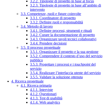
3.2.2. Tipologie di progetto in base al focus
3.2.3. Tipologie di progetto in base all’ambito di
intervento
3.3. Competenze, ruoli e figure coinvolte
3.3.1. Coordinatore di progetto
3.3.2. Definire ruoli e responsabilità
3.4. Metodo di lavoro
3.4.1. Definire processi, strumenti e rituali
3.4.2. Curare la documentazione di progetto
3.4.3. Organizzare tavoli tecnici collaborativi
3.4.4. Prendere decisioni
3.5. Il processo progettuale
3.5.1. Organizzare il progetto e la sua gestione
3.5.2. Comprendere il contesto d’uso del servizio
pubblico
3.5.3. Progettare i processi e i
touchpoint
del
servizio
3.5.4. Realizzare l’interfaccia utente del servizio
3.5.5. Validare la soluzione ottenuta
4. Ricerca progettuale
4.1. Ricerca primaria
4.1.1. Interviste
4.1.2. Questionari
4.1.3. Test di usabilità
4.1.4. Web analytics