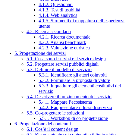
4.1.2. Questionari
4.1.3. Test di usabilità
4.1.4. Web analytics
4.1.5. Strumenti di mappatura dell’esperienza
utente
4.2. Ricerca secondaria
4.2.1. Ricerca documentale
4.2.2. Analisi benchmark
4.2.3. Valutazione euristica
5. Progettazione dei servizi
5.1. Cosa sono i servizi e il service design
5.2. Progettare servizi pubblici digitali
5.3. Definire il modello di servizio
5.3.1. Identificare gli attori coinvolti
5.3.2. Formulare la proposta di valore
5.3.3. Inquadrare gli elementi costitutivi del
servizio
5.4. Descrivere il funzionamento del servizio
5.4.1. Mappare l’ecosistema
5.4.2. Rappresentare i flussi di servizio
5.5. Co-progettare le soluzioni
5.5.1. Workshop di co-progettazione
6. Progettazione dei contenuti
6.1. Cos’è il content design
6.2. Ricerca utente sui contenuti e il linguaggio