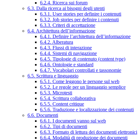
6.2.4. Ricerca sui forum
6.3. Dalla ricerca ai bisogni degli utenti
6.3.1. User stories per definire i contenuti
6.3.2. Job stories per definire i contenuti
6.3.3. Criteri di accettazione
6.4. Architettura dell’informazione
6.4.1. Definire l’architettura dell’informazione
6.4.2. Alberatura
6.4.3. Flussi di interazione
6.4.4. Sistemi di navigazione
6.4.5. Tipologie di contenuto (content type)
6.4.6. Ontologie e standard
6.4.7. Vocabolari controllati e tassonomie
6.5. Scrittura e linguaggio
6.5.1. Come leggono le persone sul web
6.5.2. Le regole per un linguaggio semplice
6.5.3. Microtesti
6.5.4. Scrittura collaborativa
6.5.5. Content critique
6.5.6. Traduzione e localizzazione dei contenuti
6.6. Documenti
6.6.1. I documenti vanno sul web
6.6.2. Tipi di documenti
6.6.3. Formato di lettura dei documenti elettronici
6.6.4. Modalità di produzione dei documenti