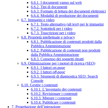
6.6.1. I documenti vanno sul web
6.6.2. Tipi di documenti
6.6.3. Formato di lettura dei documenti elettronici
6.6.4. Modalità di produzione dei documenti
6.7. Immagini e video
6.7.1. Testo alternativo (alt text) per le immagini
6.7.2. Sottotitoli per i video
6.7.3. Trascrizioni per i video
6.8. Proprietà intellettuale e privacy
6.8.1. Pubblicazione di contenuti prodotti dalla
Pubblica Amministrazione
6.8.2. Pubblicazione di contenuti non prodotti
dalla Pubblica Amministrazione
6.8.3. Consenso dei soggetti ritratti
6.9. Ottimizzazione per i motori di ricerca (SEO)
6.9.1. I fattori
on-page
6.9.2. I fattori
off-page
6.9.3. Strumenti di diagnostica SEO: Search
Console
6.10. Gestire i contenuti
6.10.1. L’inventario dei contenuti
6.10.2. Revisionare i contenuti
6.10.3. Migrare i contenuti
6.10.4. Pubblicare i contenuti
7. Progettazione dell’interazione