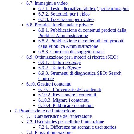
6.7. Immagini e video
6.7.1. Testo alternativo (alt text) per le immagini
6.7.2. Sottotitoli per i video
6.7.3. Trascrizioni per i video
6.8. Proprietà intellettuale e privacy
6.8.1. Pubblicazione di contenuti prodotti dalla
Pubblica Amministrazione
6.8.2. Pubblicazione di contenuti non prodotti
dalla Pubblica Amministrazione
6.8.3. Consenso dei soggetti ritratti
6.9. Ottimizzazione per i motori di ricerca (SEO)
6.9.1. I fattori
on-page
6.9.2. I fattori
off-page
6.9.3. Strumenti di diagnostica SEO: Search
Console
6.10. Gestire i contenuti
6.10.1. L’inventario dei contenuti
6.10.2. Revisionare i contenuti
6.10.3. Migrare i contenuti
6.10.4. Pubblicare i contenuti
7. Progettazione dell’interazione
7.1. Caratteristiche dell’interazione
7.2. User stories per definire l’interazione
7.2.1. Differenza tra scenari e user stories
7.3. Flussi di interazione