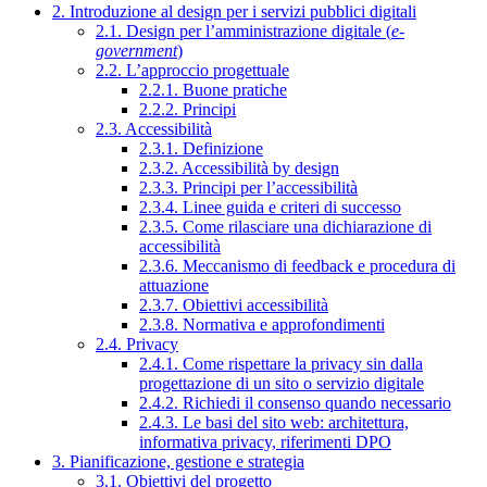
2. Introduzione al design per i servizi pubblici digitali
2.1. Design per l’amministrazione digitale (
e-
government
)
2.2. L’approccio progettuale
2.2.1. Buone pratiche
2.2.2. Principi
2.3. Accessibilità
2.3.1. Definizione
2.3.2. Accessibilità by design
2.3.3. Principi per l’accessibilità
2.3.4. Linee guida e criteri di successo
2.3.5. Come rilasciare una dichiarazione di
accessibilità
2.3.6. Meccanismo di feedback e procedura di
attuazione
2.3.7. Obiettivi accessibilità
2.3.8. Normativa e approfondimenti
2.4. Privacy
2.4.1. Come rispettare la privacy sin dalla
progettazione di un sito o servizio digitale
2.4.2. Richiedi il consenso quando necessario
2.4.3. Le basi del sito web: architettura,
informativa privacy, riferimenti DPO
3. Pianificazione, gestione e strategia
3.1. Obiettivi del progetto