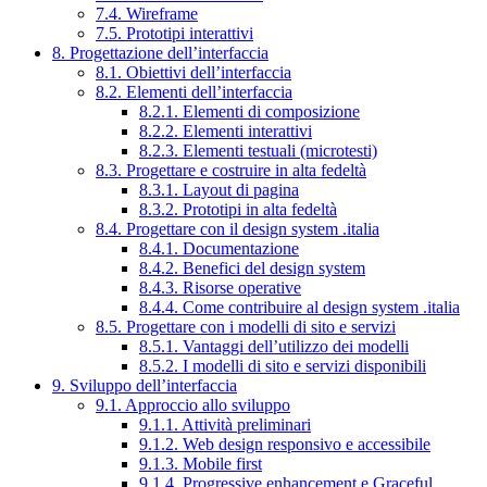
7.4. Wireframe
7.5. Prototipi interattivi
8. Progettazione dell’interfaccia
8.1. Obiettivi dell’interfaccia
8.2. Elementi dell’interfaccia
8.2.1. Elementi di composizione
8.2.2. Elementi interattivi
8.2.3. Elementi testuali (microtesti)
8.3. Progettare e costruire in alta fedeltà
8.3.1. Layout di pagina
8.3.2. Prototipi in alta fedeltà
8.4. Progettare con il design system .italia
8.4.1. Documentazione
8.4.2. Benefici del design system
8.4.3. Risorse operative
8.4.4. Come contribuire al design system .italia
8.5. Progettare con i modelli di sito e servizi
8.5.1. Vantaggi dell’utilizzo dei modelli
8.5.2. I modelli di sito e servizi disponibili
9. Sviluppo dell’interfaccia
9.1. Approccio allo sviluppo
9.1.1. Attività preliminari
9.1.2. Web design responsivo e accessibile
9.1.3. Mobile first
9.1.4. Progressive enhancement e Graceful