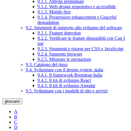
9.1.1. Attività preliminari
9.1.2. Web design responsivo e accessibile
9.1.3. Mobile first
9.1.4. Progressive enhancement e Graceful
degradation
9.2. Strumenti di supporto allo sviluppo del software
9.2.1. Feature detection
9.2.2. Verificare le feature disponibili con Can I
use
9.2.3. Strumenti e risorse per CSS e JavaScript
9.2.4. Supporto browser
9.2.5. Misurare le prestazioni
9.3. Catalogo del riuso
9.4. Sviluppare con il design system .italia
9.4.1. Il framework Bootstrap Italia
9.4.2. Il kit di sviluppo React
9.4.3. Il kit di sviluppo Angular
9.5. Sviluppare con i modelli di sito e servizi
glossario
A
B
C
D