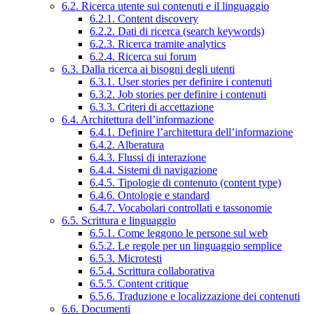
6.2. Ricerca utente sui contenuti e il linguaggio
6.2.1. Content discovery
6.2.2. Dati di ricerca (search keywords)
6.2.3. Ricerca tramite analytics
6.2.4. Ricerca sui forum
6.3. Dalla ricerca ai bisogni degli utenti
6.3.1. User stories per definire i contenuti
6.3.2. Job stories per definire i contenuti
6.3.3. Criteri di accettazione
6.4. Architettura dell’informazione
6.4.1. Definire l’architettura dell’informazione
6.4.2. Alberatura
6.4.3. Flussi di interazione
6.4.4. Sistemi di navigazione
6.4.5. Tipologie di contenuto (content type)
6.4.6. Ontologie e standard
6.4.7. Vocabolari controllati e tassonomie
6.5. Scrittura e linguaggio
6.5.1. Come leggono le persone sul web
6.5.2. Le regole per un linguaggio semplice
6.5.3. Microtesti
6.5.4. Scrittura collaborativa
6.5.5. Content critique
6.5.6. Traduzione e localizzazione dei contenuti
6.6. Documenti