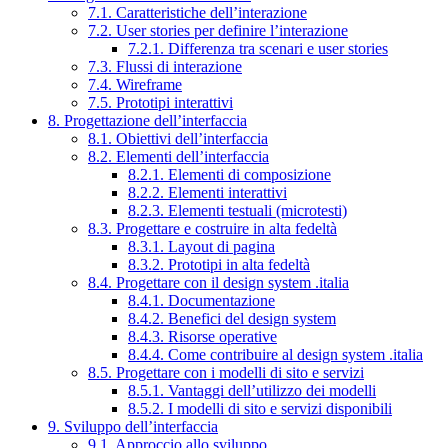
7.1. Caratteristiche dell’interazione
7.2. User stories per definire l’interazione
7.2.1. Differenza tra scenari e user stories
7.3. Flussi di interazione
7.4. Wireframe
7.5. Prototipi interattivi
8. Progettazione dell’interfaccia
8.1. Obiettivi dell’interfaccia
8.2. Elementi dell’interfaccia
8.2.1. Elementi di composizione
8.2.2. Elementi interattivi
8.2.3. Elementi testuali (microtesti)
8.3. Progettare e costruire in alta fedeltà
8.3.1. Layout di pagina
8.3.2. Prototipi in alta fedeltà
8.4. Progettare con il design system .italia
8.4.1. Documentazione
8.4.2. Benefici del design system
8.4.3. Risorse operative
8.4.4. Come contribuire al design system .italia
8.5. Progettare con i modelli di sito e servizi
8.5.1. Vantaggi dell’utilizzo dei modelli
8.5.2. I modelli di sito e servizi disponibili
9. Sviluppo dell’interfaccia
9.1. Approccio allo sviluppo