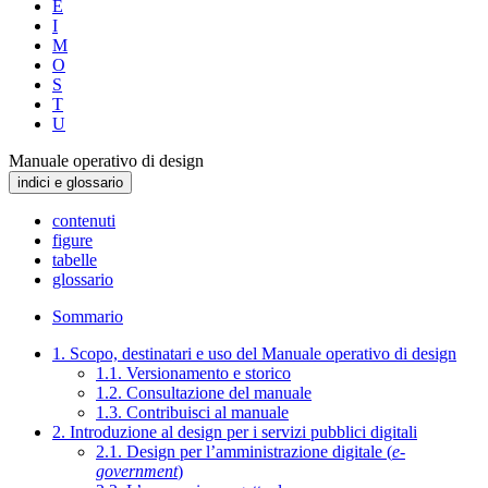
E
I
M
O
S
T
U
Manuale operativo di design
indici e glossario
contenuti
figure
tabelle
glossario
Sommario
1. Scopo, destinatari e uso del Manuale operativo di design
1.1. Versionamento e storico
1.2. Consultazione del manuale
1.3. Contribuisci al manuale
2. Introduzione al design per i servizi pubblici digitali
2.1. Design per l’amministrazione digitale (
e-
government
)