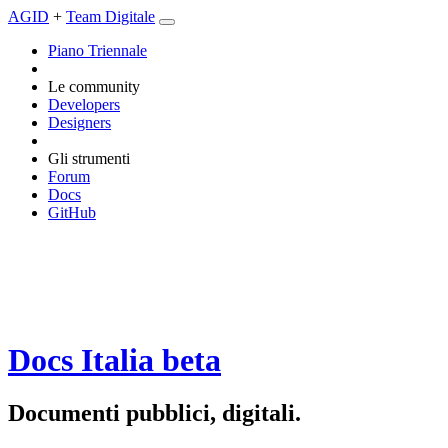
AGID
+
Team Digitale
Piano Triennale
Le community
Developers
Designers
Gli strumenti
Forum
Docs
GitHub
Docs Italia
beta
Documenti pubblici, digitali.