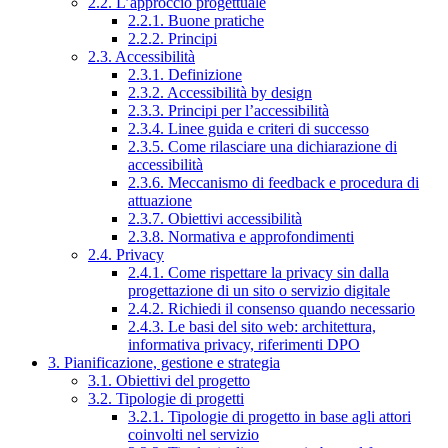
2.2. L’approccio progettuale
2.2.1. Buone pratiche
2.2.2. Principi
2.3. Accessibilità
2.3.1. Definizione
2.3.2. Accessibilità by design
2.3.3. Principi per l’accessibilità
2.3.4. Linee guida e criteri di successo
2.3.5. Come rilasciare una dichiarazione di
accessibilità
2.3.6. Meccanismo di feedback e procedura di
attuazione
2.3.7. Obiettivi accessibilità
2.3.8. Normativa e approfondimenti
2.4. Privacy
2.4.1. Come rispettare la privacy sin dalla
progettazione di un sito o servizio digitale
2.4.2. Richiedi il consenso quando necessario
2.4.3. Le basi del sito web: architettura,
informativa privacy, riferimenti DPO
3. Pianificazione, gestione e strategia
3.1. Obiettivi del progetto
3.2. Tipologie di progetti
3.2.1. Tipologie di progetto in base agli attori
coinvolti nel servizio