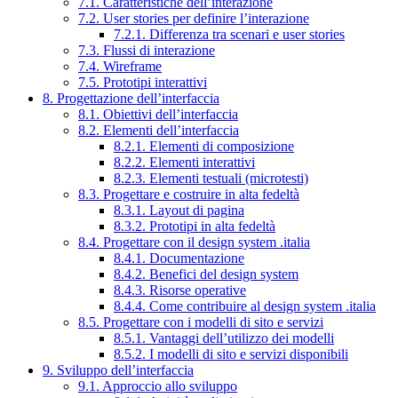
7.1. Caratteristiche dell’interazione
7.2. User stories per definire l’interazione
7.2.1. Differenza tra scenari e user stories
7.3. Flussi di interazione
7.4. Wireframe
7.5. Prototipi interattivi
8. Progettazione dell’interfaccia
8.1. Obiettivi dell’interfaccia
8.2. Elementi dell’interfaccia
8.2.1. Elementi di composizione
8.2.2. Elementi interattivi
8.2.3. Elementi testuali (microtesti)
8.3. Progettare e costruire in alta fedeltà
8.3.1. Layout di pagina
8.3.2. Prototipi in alta fedeltà
8.4. Progettare con il design system .italia
8.4.1. Documentazione
8.4.2. Benefici del design system
8.4.3. Risorse operative
8.4.4. Come contribuire al design system .italia
8.5. Progettare con i modelli di sito e servizi
8.5.1. Vantaggi dell’utilizzo dei modelli
8.5.2. I modelli di sito e servizi disponibili
9. Sviluppo dell’interfaccia
9.1. Approccio allo sviluppo