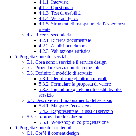
4.1.1. Interviste
4.1.2. Questionari
4.1.3. Test di usabilità
4.1.4. Web analytics
4.1.5. Strumenti di mappatura dell’esperienza
utente
4.2. Ricerca secondaria
4.2.1. Ricerca documentale
4.2.2. Analisi benchmark
4.2.3. Valutazione euristica
5. Progettazione dei servizi
5.1. Cosa sono i servizi e il service design
5.2. Progettare servizi pubblici digitali
5.3. Definire il modello di servizio
5.3.1. Identificare gli attori coinvolti
5.3.2. Formulare la proposta di valore
5.3.3. Inquadrare gli elementi costitutivi del
servizio
5.4. Descrivere il funzionamento del servizio
5.4.1. Mappare l’ecosistema
5.4.2. Rappresentare i flussi di servizio
5.5. Co-progettare le soluzioni
5.5.1. Workshop di co-progettazione
6. Progettazione dei contenuti
6.1. Cos’è il content design