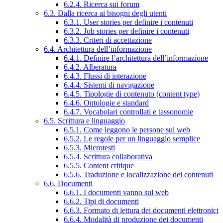
6.2.4. Ricerca sui forum
6.3. Dalla ricerca ai bisogni degli utenti
6.3.1. User stories per definire i contenuti
6.3.2. Job stories per definire i contenuti
6.3.3. Criteri di accettazione
6.4. Architettura dell’informazione
6.4.1. Definire l’architettura dell’informazione
6.4.2. Alberatura
6.4.3. Flussi di interazione
6.4.4. Sistemi di navigazione
6.4.5. Tipologie di contenuto (content type)
6.4.6. Ontologie e standard
6.4.7. Vocabolari controllati e tassonomie
6.5. Scrittura e linguaggio
6.5.1. Come leggono le persone sul web
6.5.2. Le regole per un linguaggio semplice
6.5.3. Microtesti
6.5.4. Scrittura collaborativa
6.5.5. Content critique
6.5.6. Traduzione e localizzazione dei contenuti
6.6. Documenti
6.6.1. I documenti vanno sul web
6.6.2. Tipi di documenti
6.6.3. Formato di lettura dei documenti elettronici
6.6.4. Modalità di produzione dei documenti