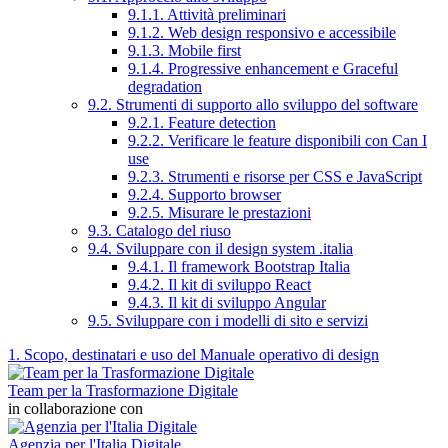
9.1.1. Attività preliminari
9.1.2. Web design responsivo e accessibile
9.1.3. Mobile first
9.1.4. Progressive enhancement e Graceful
degradation
9.2. Strumenti di supporto allo sviluppo del software
9.2.1. Feature detection
9.2.2. Verificare le feature disponibili con Can I
use
9.2.3. Strumenti e risorse per CSS e JavaScript
9.2.4. Supporto browser
9.2.5. Misurare le prestazioni
9.3. Catalogo del riuso
9.4. Sviluppare con il design system .italia
9.4.1. Il framework Bootstrap Italia
9.4.2. Il kit di sviluppo React
9.4.3. Il kit di sviluppo Angular
9.5. Sviluppare con i modelli di sito e servizi
1. Scopo, destinatari e uso del Manuale operativo di design
Team per la Trasformazione Digitale
in collaborazione con
Agenzia per l'Italia Digitale