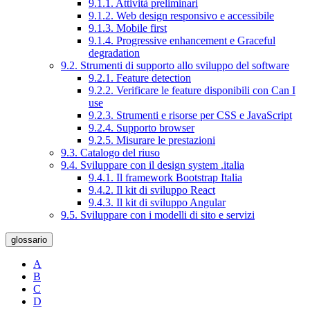
9.1.1. Attività preliminari
9.1.2. Web design responsivo e accessibile
9.1.3. Mobile first
9.1.4. Progressive enhancement e Graceful
degradation
9.2. Strumenti di supporto allo sviluppo del software
9.2.1. Feature detection
9.2.2. Verificare le feature disponibili con Can I
use
9.2.3. Strumenti e risorse per CSS e JavaScript
9.2.4. Supporto browser
9.2.5. Misurare le prestazioni
9.3. Catalogo del riuso
9.4. Sviluppare con il design system .italia
9.4.1. Il framework Bootstrap Italia
9.4.2. Il kit di sviluppo React
9.4.3. Il kit di sviluppo Angular
9.5. Sviluppare con i modelli di sito e servizi
glossario
A
B
C
D