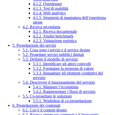
4.1.2. Questionari
4.1.3. Test di usabilità
4.1.4. Web analytics
4.1.5. Strumenti di mappatura dell’esperienza
utente
4.2. Ricerca secondaria
4.2.1. Ricerca documentale
4.2.2. Analisi benchmark
4.2.3. Valutazione euristica
5. Progettazione dei servizi
5.1. Cosa sono i servizi e il service design
5.2. Progettare servizi pubblici digitali
5.3. Definire il modello di servizio
5.3.1. Identificare gli attori coinvolti
5.3.2. Formulare la proposta di valore
5.3.3. Inquadrare gli elementi costitutivi del
servizio
5.4. Descrivere il funzionamento del servizio
5.4.1. Mappare l’ecosistema
5.4.2. Rappresentare i flussi di servizio
5.5. Co-progettare le soluzioni
5.5.1. Workshop di co-progettazione
6. Progettazione dei contenuti
6.1. Cos’è il content design
6.2. Ricerca utente sui contenuti e il linguaggio