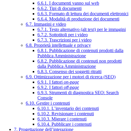
6.6.1. I documenti vanno sul web
6.6.2. Tipi di documenti
6.6.3. Formato di lettura dei documenti elettronici
6.6.4. Modalità di produzione dei documenti
6.7. Immagini e video
6.7.1. Testo alternativo (alt text) per le immagini
6.7.2. Sottotitoli per i video
6.7.3. Trascrizioni per i video
6.8. Proprietà intellettuale e privacy
6.8.1. Pubblicazione di contenuti prodotti dalla
Pubblica Amministrazione
6.8.2. Pubblicazione di contenuti non prodotti
dalla Pubblica Amministrazione
6.8.3. Consenso dei soggetti ritratti
6.9. Ottimizzazione per i motori di ricerca (SEO)
6.9.1. I fattori
on-page
6.9.2. I fattori
off-page
6.9.3. Strumenti di diagnostica SEO: Search
Console
6.10. Gestire i contenuti
6.10.1. L’inventario dei contenuti
6.10.2. Revisionare i contenuti
6.10.3. Migrare i contenuti
6.10.4. Pubblicare i contenuti
7. Progettazione dell’interazione