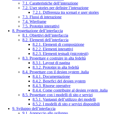
7.1. Caratteristiche dell’interazione
7.2. User stories per definire l’interazione
7.2.1. Differenza tra scenari e user stories
7.3. Flussi di interazione
7.4. Wireframe
7.5. Prototipi interattivi
8. Progettazione dell’interfaccia
8.1. Obiettivi dell’interfaccia
8.2. Elementi dell’interfaccia
8.2.1. Elementi di composizione
8.2.2. Elementi interattivi
8.2.3. Elementi testuali (microtesti)
8.3. Progettare e costruire in alta fedeltà
8.3.1. Layout di pagina
8.3.2. Prototipi in alta fedeltà
8.4. Progettare con il design system .italia
8.4.1. Documentazione
8.4.2. Benefici del design system
8.4.3. Risorse operative
8.4.4. Come contribuire al design system .italia
8.5. Progettare con i modelli di sito e servizi
8.5.1. Vantaggi dell’utilizzo dei modelli
8.5.2. I modelli di sito e servizi disponibili
9. Sviluppo dell’interfaccia
9.1. Approccio allo sviluppo