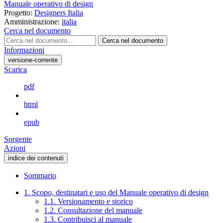
Manuale operativo di design
Progetto:
Designers Italia
Amministrazione:
italia
Cerca nel documento
Cerca nel documento
Informazioni
versione-corrente
Scarica
pdf
html
epub
Sorgente
Azioni
indice dei contenuti
Sommario
1. Scopo, destinatari e uso del Manuale operativo di design
1.1. Versionamento e storico
1.2. Consultazione del manuale
1.3. Contribuisci al manuale