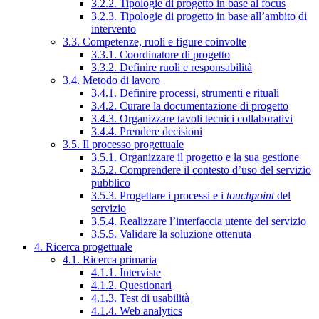
3.2.2. Tipologie di progetto in base al focus
3.2.3. Tipologie di progetto in base all’ambito di
intervento
3.3. Competenze, ruoli e figure coinvolte
3.3.1. Coordinatore di progetto
3.3.2. Definire ruoli e responsabilità
3.4. Metodo di lavoro
3.4.1. Definire processi, strumenti e rituali
3.4.2. Curare la documentazione di progetto
3.4.3. Organizzare tavoli tecnici collaborativi
3.4.4. Prendere decisioni
3.5. Il processo progettuale
3.5.1. Organizzare il progetto e la sua gestione
3.5.2. Comprendere il contesto d’uso del servizio
pubblico
3.5.3. Progettare i processi e i
touchpoint
del
servizio
3.5.4. Realizzare l’interfaccia utente del servizio
3.5.5. Validare la soluzione ottenuta
4. Ricerca progettuale
4.1. Ricerca primaria
4.1.1. Interviste
4.1.2. Questionari
4.1.3. Test di usabilità
4.1.4. Web analytics