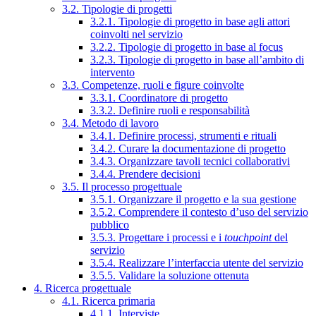
3.2. Tipologie di progetti
3.2.1. Tipologie di progetto in base agli attori
coinvolti nel servizio
3.2.2. Tipologie di progetto in base al focus
3.2.3. Tipologie di progetto in base all’ambito di
intervento
3.3. Competenze, ruoli e figure coinvolte
3.3.1. Coordinatore di progetto
3.3.2. Definire ruoli e responsabilità
3.4. Metodo di lavoro
3.4.1. Definire processi, strumenti e rituali
3.4.2. Curare la documentazione di progetto
3.4.3. Organizzare tavoli tecnici collaborativi
3.4.4. Prendere decisioni
3.5. Il processo progettuale
3.5.1. Organizzare il progetto e la sua gestione
3.5.2. Comprendere il contesto d’uso del servizio
pubblico
3.5.3. Progettare i processi e i
touchpoint
del
servizio
3.5.4. Realizzare l’interfaccia utente del servizio
3.5.5. Validare la soluzione ottenuta
4. Ricerca progettuale
4.1. Ricerca primaria
4.1.1. Interviste