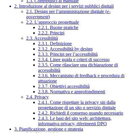
1.3. Contribuisci al manuale
2. Introduzione al design per i servizi pubblici digitali
2.1. Design per l’amministrazione digitale (
e-
government
)
2.2. L’approccio progettuale
2.2.1. Buone pratiche
2.2.2. Principi
2.3. Accessibilità
2.3.1. Definizione
2.3.2. Accessibilità by design
2.3.3. Principi per l’accessibilità
2.3.4. Linee guida e criteri di successo
2.3.5. Come rilasciare una dichiarazione di
accessibilità
2.3.6. Meccanismo di feedback e procedura di
attuazione
2.3.7. Obiettivi accessibilità
2.3.8. Normativa e approfondimenti
2.4. Privacy
2.4.1. Come rispettare la privacy sin dalla
progettazione di un sito o servizio digitale
2.4.2. Richiedi il consenso quando necessario
2.4.3. Le basi del sito web: architettura,
informativa privacy, riferimenti DPO
3. Pianificazione, gestione e strategia