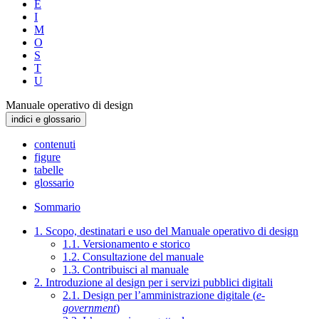
E
I
M
O
S
T
U
Manuale operativo di design
indici e glossario
contenuti
figure
tabelle
glossario
Sommario
1. Scopo, destinatari e uso del Manuale operativo di design
1.1. Versionamento e storico
1.2. Consultazione del manuale
1.3. Contribuisci al manuale
2. Introduzione al design per i servizi pubblici digitali
2.1. Design per l’amministrazione digitale (
e-
government
)