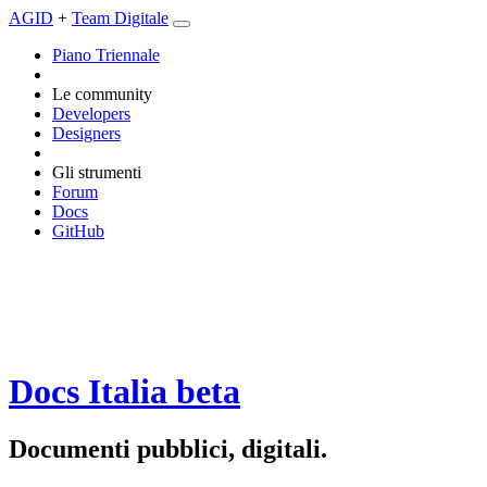
AGID
+
Team Digitale
Piano Triennale
Le community
Developers
Designers
Gli strumenti
Forum
Docs
GitHub
Docs Italia
beta
Documenti pubblici, digitali.