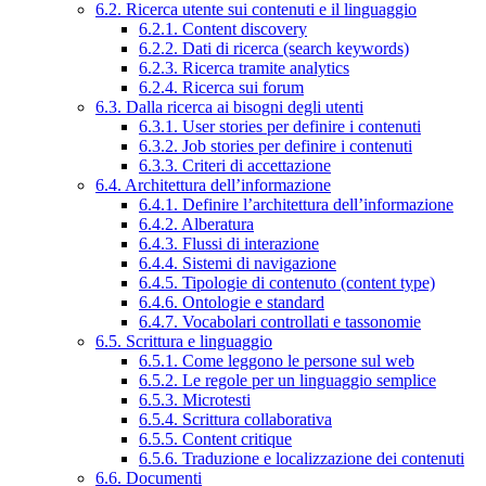
6.2. Ricerca utente sui contenuti e il linguaggio
6.2.1. Content discovery
6.2.2. Dati di ricerca (search keywords)
6.2.3. Ricerca tramite analytics
6.2.4. Ricerca sui forum
6.3. Dalla ricerca ai bisogni degli utenti
6.3.1. User stories per definire i contenuti
6.3.2. Job stories per definire i contenuti
6.3.3. Criteri di accettazione
6.4. Architettura dell’informazione
6.4.1. Definire l’architettura dell’informazione
6.4.2. Alberatura
6.4.3. Flussi di interazione
6.4.4. Sistemi di navigazione
6.4.5. Tipologie di contenuto (content type)
6.4.6. Ontologie e standard
6.4.7. Vocabolari controllati e tassonomie
6.5. Scrittura e linguaggio
6.5.1. Come leggono le persone sul web
6.5.2. Le regole per un linguaggio semplice
6.5.3. Microtesti
6.5.4. Scrittura collaborativa
6.5.5. Content critique
6.5.6. Traduzione e localizzazione dei contenuti
6.6. Documenti