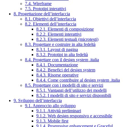
7.4. Wireframe
7.5. Prototipi interattivi
8. Progettazione dell’interfaccia
8.1. Obiettivi dell’interfaccia
8.2. Elementi dell’interfaccia
8.2.1. Elementi di composizione
8.2.2. Elementi interattivi
8.2.3. Elementi testuali (microtesti)
8.3. Progettare e costruire in alta fedeltà
8.3.1. Layout di pagina
8.3.2. Prototipi in alta fedeltà
8.4. Progettare con il design system .italia
8.4.1. Documentazione
8.4.2. Benefici del design system
8.4.3. Risorse operative
8.4.4. Come contribuire al design system .italia
8.5. Progettare con i modelli di sito e servizi
8.5.1. Vantaggi dell’utilizzo dei modelli
8.5.2. I modelli di sito e servizi disponibili
9. Sviluppo dell’interfaccia
9.1. Approccio allo sviluppo
9.1.1. Attività preliminari
9.1.2. Web design responsivo e accessibile
9.1.3. Mobile first
9.1.4. Progressive enhancement e Graceful