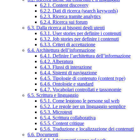
6.2.1. Content discovery
6.2.2. Dati di ricerca (search keywords)
6.2.3. Ricerca tramite analytics
6.2.4. Ricerca sui forum
6.3. Dalla ricerca ai bisogni degli utenti
6.3.1. User stories per definire i contenuti
6.3.2. Job stories per definire i contenuti
6.3.3. Criteri di accettazione
6.4. Architettura dell’informazione
6.4.1. Definire l’architettura dell’informazione
6.4.2. Alberatura
6.4.3. Flussi di interazione
6.4.4. Sistemi di navigazione
6.4.5. Tipologie di contenuto (content type)
6.4.6. Ontologie e standard
6.4.7. Vocabolari controllati e tassonomie
6.5. Scrittura e linguaggio
6.5.1. Come leggono le persone sul web
6.5.2. Le regole per un linguaggio semplice
6.5.3. Microtesti
6.5.4. Scrittura collaborativa
6.5.5. Content critique
6.5.6. Traduzione e localizzazione dei contenuti
6.6. Documenti