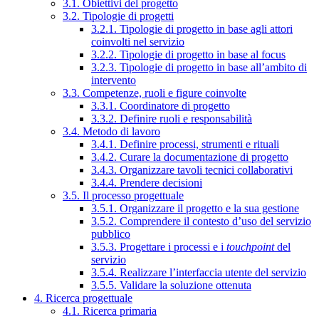
3.1. Obiettivi del progetto
3.2. Tipologie di progetti
3.2.1. Tipologie di progetto in base agli attori
coinvolti nel servizio
3.2.2. Tipologie di progetto in base al focus
3.2.3. Tipologie di progetto in base all’ambito di
intervento
3.3. Competenze, ruoli e figure coinvolte
3.3.1. Coordinatore di progetto
3.3.2. Definire ruoli e responsabilità
3.4. Metodo di lavoro
3.4.1. Definire processi, strumenti e rituali
3.4.2. Curare la documentazione di progetto
3.4.3. Organizzare tavoli tecnici collaborativi
3.4.4. Prendere decisioni
3.5. Il processo progettuale
3.5.1. Organizzare il progetto e la sua gestione
3.5.2. Comprendere il contesto d’uso del servizio
pubblico
3.5.3. Progettare i processi e i
touchpoint
del
servizio
3.5.4. Realizzare l’interfaccia utente del servizio
3.5.5. Validare la soluzione ottenuta
4. Ricerca progettuale
4.1. Ricerca primaria