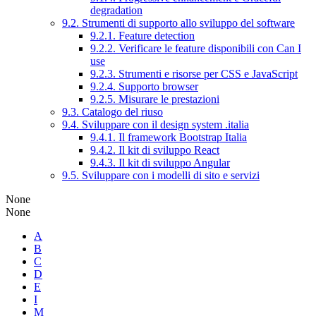
degradation
9.2. Strumenti di supporto allo sviluppo del software
9.2.1. Feature detection
9.2.2. Verificare le feature disponibili con Can I
use
9.2.3. Strumenti e risorse per CSS e JavaScript
9.2.4. Supporto browser
9.2.5. Misurare le prestazioni
9.3. Catalogo del riuso
9.4. Sviluppare con il design system .italia
9.4.1. Il framework Bootstrap Italia
9.4.2. Il kit di sviluppo React
9.4.3. Il kit di sviluppo Angular
9.5. Sviluppare con i modelli di sito e servizi
None
None
A
B
C
D
E
I
M