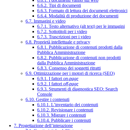
6.6.1. I documenti vanno sul web
6.6.2. Tipi di documenti
6.6.3. Formato di lettura dei documenti elettronici
6.6.4. Modalità di produzione dei documenti
6.7. Immagini e video
6.7.1. Testo alternativo (alt text) per le immagini
6.7.2. Sottotitoli per i video
6.7.3. Trascrizioni per i video
6.8. Proprietà intellettuale e privacy
6.8.1. Pubblicazione di contenuti prodotti dalla
Pubblica Amministrazione
6.8.2. Pubblicazione di contenuti non prodotti
dalla Pubblica Amministrazione
6.8.3. Consenso dei soggetti ritratti
6.9. Ottimizzazione per i motori di ricerca (SEO)
6.9.1. I fattori
on-page
6.9.2. I fattori
off-page
6.9.3. Strumenti di diagnostica SEO: Search
Console
6.10. Gestire i contenuti
6.10.1. L’inventario dei contenuti
6.10.2. Revisionare i contenuti
6.10.3. Migrare i contenuti
6.10.4. Pubblicare i contenuti
7. Progettazione dell’interazione