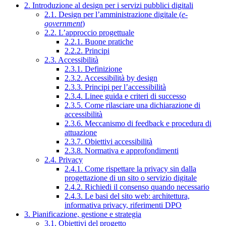
2. Introduzione al design per i servizi pubblici digitali
2.1. Design per l’amministrazione digitale (
e-
government
)
2.2. L’approccio progettuale
2.2.1. Buone pratiche
2.2.2. Principi
2.3. Accessibilità
2.3.1. Definizione
2.3.2. Accessibilità by design
2.3.3. Principi per l’accessibilità
2.3.4. Linee guida e criteri di successo
2.3.5. Come rilasciare una dichiarazione di
accessibilità
2.3.6. Meccanismo di feedback e procedura di
attuazione
2.3.7. Obiettivi accessibilità
2.3.8. Normativa e approfondimenti
2.4. Privacy
2.4.1. Come rispettare la privacy sin dalla
progettazione di un sito o servizio digitale
2.4.2. Richiedi il consenso quando necessario
2.4.3. Le basi del sito web: architettura,
informativa privacy, riferimenti DPO
3. Pianificazione, gestione e strategia
3.1. Obiettivi del progetto