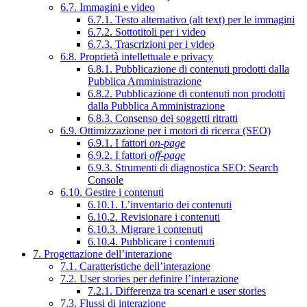
6.7. Immagini e video
6.7.1. Testo alternativo (alt text) per le immagini
6.7.2. Sottotitoli per i video
6.7.3. Trascrizioni per i video
6.8. Proprietà intellettuale e privacy
6.8.1. Pubblicazione di contenuti prodotti dalla
Pubblica Amministrazione
6.8.2. Pubblicazione di contenuti non prodotti
dalla Pubblica Amministrazione
6.8.3. Consenso dei soggetti ritratti
6.9. Ottimizzazione per i motori di ricerca (SEO)
6.9.1. I fattori
on-page
6.9.2. I fattori
off-page
6.9.3. Strumenti di diagnostica SEO: Search
Console
6.10. Gestire i contenuti
6.10.1. L’inventario dei contenuti
6.10.2. Revisionare i contenuti
6.10.3. Migrare i contenuti
6.10.4. Pubblicare i contenuti
7. Progettazione dell’interazione
7.1. Caratteristiche dell’interazione
7.2. User stories per definire l’interazione
7.2.1. Differenza tra scenari e user stories
7.3. Flussi di interazione