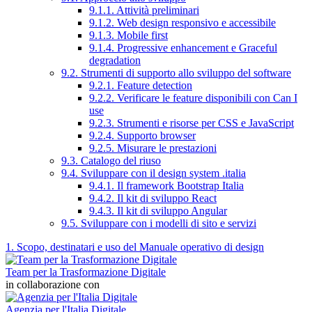
9.1.1. Attività preliminari
9.1.2. Web design responsivo e accessibile
9.1.3. Mobile first
9.1.4. Progressive enhancement e Graceful
degradation
9.2. Strumenti di supporto allo sviluppo del software
9.2.1. Feature detection
9.2.2. Verificare le feature disponibili con Can I
use
9.2.3. Strumenti e risorse per CSS e JavaScript
9.2.4. Supporto browser
9.2.5. Misurare le prestazioni
9.3. Catalogo del riuso
9.4. Sviluppare con il design system .italia
9.4.1. Il framework Bootstrap Italia
9.4.2. Il kit di sviluppo React
9.4.3. Il kit di sviluppo Angular
9.5. Sviluppare con i modelli di sito e servizi
1. Scopo, destinatari e uso del Manuale operativo di design
Team per la Trasformazione Digitale
in collaborazione con
Agenzia per l'Italia Digitale