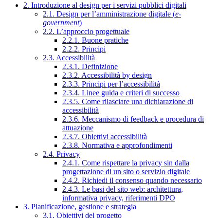
2. Introduzione al design per i servizi pubblici digitali
2.1. Design per l’amministrazione digitale (
e-
government
)
2.2. L’approccio progettuale
2.2.1. Buone pratiche
2.2.2. Principi
2.3. Accessibilità
2.3.1. Definizione
2.3.2. Accessibilità by design
2.3.3. Principi per l’accessibilità
2.3.4. Linee guida e criteri di successo
2.3.5. Come rilasciare una dichiarazione di
accessibilità
2.3.6. Meccanismo di feedback e procedura di
attuazione
2.3.7. Obiettivi accessibilità
2.3.8. Normativa e approfondimenti
2.4. Privacy
2.4.1. Come rispettare la privacy sin dalla
progettazione di un sito o servizio digitale
2.4.2. Richiedi il consenso quando necessario
2.4.3. Le basi del sito web: architettura,
informativa privacy, riferimenti DPO
3. Pianificazione, gestione e strategia
3.1. Obiettivi del progetto