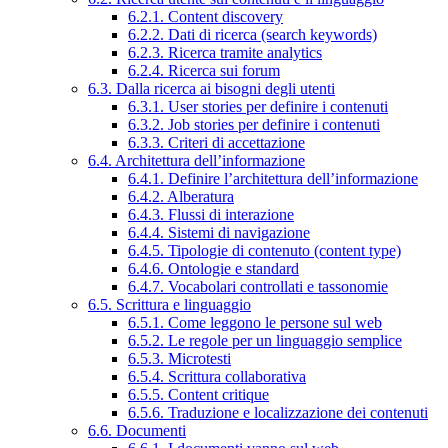
6.2.1. Content discovery
6.2.2. Dati di ricerca (search keywords)
6.2.3. Ricerca tramite analytics
6.2.4. Ricerca sui forum
6.3. Dalla ricerca ai bisogni degli utenti
6.3.1. User stories per definire i contenuti
6.3.2. Job stories per definire i contenuti
6.3.3. Criteri di accettazione
6.4. Architettura dell’informazione
6.4.1. Definire l’architettura dell’informazione
6.4.2. Alberatura
6.4.3. Flussi di interazione
6.4.4. Sistemi di navigazione
6.4.5. Tipologie di contenuto (content type)
6.4.6. Ontologie e standard
6.4.7. Vocabolari controllati e tassonomie
6.5. Scrittura e linguaggio
6.5.1. Come leggono le persone sul web
6.5.2. Le regole per un linguaggio semplice
6.5.3. Microtesti
6.5.4. Scrittura collaborativa
6.5.5. Content critique
6.5.6. Traduzione e localizzazione dei contenuti
6.6. Documenti