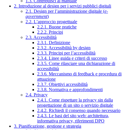
1.3. Contribuisci al manuale
2. Introduzione al design per i servizi pubblici digitali
2.1. Design per l’amministrazione digitale (
e-
government
)
2.2. L’approccio progettuale
2.2.1. Buone pratiche
2.2.2. Principi
2.3. Accessibilità
2.3.1. Definizione
2.3.2. Accessibilità by design
2.3.3. Principi per l’accessibilità
2.3.4. Linee guida e criteri di successo
2.3.5. Come rilasciare una dichiarazione di
accessibilità
2.3.6. Meccanismo di feedback e procedura di
attuazione
2.3.7. Obiettivi accessibilità
2.3.8. Normativa e approfondimenti
2.4. Privacy
2.4.1. Come rispettare la privacy sin dalla
progettazione di un sito o servizio digitale
2.4.2. Richiedi il consenso quando necessario
2.4.3. Le basi del sito web: architettura,
informativa privacy, riferimenti DPO
3. Pianificazione, gestione e strategia