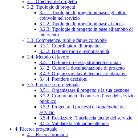
3.1. Obiettivi del progetto
3.2. Tipologie di progetti
3.2.1. Tipologie di progetto in base agli attori
coinvolti nel servizio
3.2.2. Tipologie di progetto in base al focus
3.2.3. Tipologie di progetto in base all’ambito di
intervento
3.3. Competenze, ruoli e figure coinvolte
3.3.1. Coordinatore di progetto
3.3.2. Definire ruoli e responsabilità
3.4. Metodo di lavoro
3.4.1. Definire processi, strumenti e rituali
3.4.2. Curare la documentazione di progetto
3.4.3. Organizzare tavoli tecnici collaborativi
3.4.4. Prendere decisioni
3.5. Il processo progettuale
3.5.1. Organizzare il progetto e la sua gestione
3.5.2. Comprendere il contesto d’uso del servizio
pubblico
3.5.3. Progettare i processi e i
touchpoint
del
servizio
3.5.4. Realizzare l’interfaccia utente del servizio
3.5.5. Validare la soluzione ottenuta
4. Ricerca progettuale
4.1. Ricerca primaria