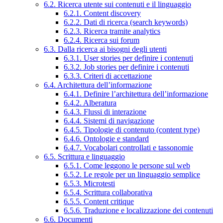
6.2. Ricerca utente sui contenuti e il linguaggio
6.2.1. Content discovery
6.2.2. Dati di ricerca (search keywords)
6.2.3. Ricerca tramite analytics
6.2.4. Ricerca sui forum
6.3. Dalla ricerca ai bisogni degli utenti
6.3.1. User stories per definire i contenuti
6.3.2. Job stories per definire i contenuti
6.3.3. Criteri di accettazione
6.4. Architettura dell’informazione
6.4.1. Definire l’architettura dell’informazione
6.4.2. Alberatura
6.4.3. Flussi di interazione
6.4.4. Sistemi di navigazione
6.4.5. Tipologie di contenuto (content type)
6.4.6. Ontologie e standard
6.4.7. Vocabolari controllati e tassonomie
6.5. Scrittura e linguaggio
6.5.1. Come leggono le persone sul web
6.5.2. Le regole per un linguaggio semplice
6.5.3. Microtesti
6.5.4. Scrittura collaborativa
6.5.5. Content critique
6.5.6. Traduzione e localizzazione dei contenuti
6.6. Documenti