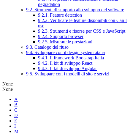
degradation
9.2. Strumenti di supporto allo sviluppo del software
9.2.1. Feature detection
9.2.2. Verificare le feature disponibili con Can I
use
9.2.3. Strumenti e risorse per CSS e JavaScript
9.2.4. Supporto browser
9.2.5. Misurare le prestazioni
9.3. Catalogo del riuso
9.4. Sviluppare con il design system .italia
9.4.1. Il framework Bootstrap Italia
9.4.2. Il kit di sviluppo React
9.4.3. Il kit di sviluppo Angular
9.5. Sviluppare con i modelli di sito e servizi
None
None
A
B
C
D
E
I
M