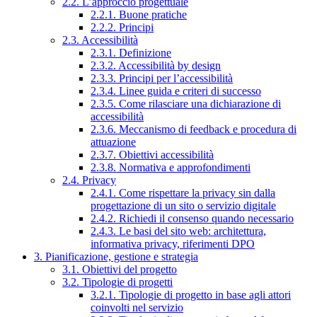
2.2. L’approccio progettuale
2.2.1. Buone pratiche
2.2.2. Principi
2.3. Accessibilità
2.3.1. Definizione
2.3.2. Accessibilità by design
2.3.3. Principi per l’accessibilità
2.3.4. Linee guida e criteri di successo
2.3.5. Come rilasciare una dichiarazione di
accessibilità
2.3.6. Meccanismo di feedback e procedura di
attuazione
2.3.7. Obiettivi accessibilità
2.3.8. Normativa e approfondimenti
2.4. Privacy
2.4.1. Come rispettare la privacy sin dalla
progettazione di un sito o servizio digitale
2.4.2. Richiedi il consenso quando necessario
2.4.3. Le basi del sito web: architettura,
informativa privacy, riferimenti DPO
3. Pianificazione, gestione e strategia
3.1. Obiettivi del progetto
3.2. Tipologie di progetti
3.2.1. Tipologie di progetto in base agli attori
coinvolti nel servizio