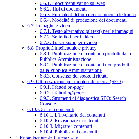
6.6.1. I documenti vanno sul web
6.6.2. Tipi di documenti
6.6.3. Formato di lettura dei documenti elettronici
6.6.4. Modalità di produzione dei documenti
6.7. Immagini e video
6.7.1. Testo alternativo (alt text) per le immagini
6.7.2. Sottotitoli per i video
6.7.3. Trascrizioni per i video
6.8. Proprietà intellettuale e privacy
6.8.1. Pubblicazione di contenuti prodotti dalla
Pubblica Amministrazione
6.8.2. Pubblicazione di contenuti non prodotti
dalla Pubblica Amministrazione
6.8.3. Consenso dei soggetti ritratti
6.9. Ottimizzazione per i motori di ricerca (SEO)
6.9.1. I fattori
on-page
6.9.2. I fattori
off-page
6.9.3. Strumenti di diagnostica SEO: Search
Console
6.10. Gestire i contenuti
6.10.1. L’inventario dei contenuti
6.10.2. Revisionare i contenuti
6.10.3. Migrare i contenuti
6.10.4. Pubblicare i contenuti
7. Progettazione dell’interazione