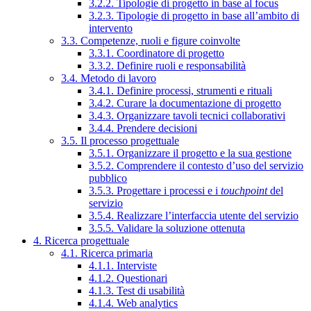
3.2.2. Tipologie di progetto in base al focus
3.2.3. Tipologie di progetto in base all’ambito di
intervento
3.3. Competenze, ruoli e figure coinvolte
3.3.1. Coordinatore di progetto
3.3.2. Definire ruoli e responsabilità
3.4. Metodo di lavoro
3.4.1. Definire processi, strumenti e rituali
3.4.2. Curare la documentazione di progetto
3.4.3. Organizzare tavoli tecnici collaborativi
3.4.4. Prendere decisioni
3.5. Il processo progettuale
3.5.1. Organizzare il progetto e la sua gestione
3.5.2. Comprendere il contesto d’uso del servizio
pubblico
3.5.3. Progettare i processi e i
touchpoint
del
servizio
3.5.4. Realizzare l’interfaccia utente del servizio
3.5.5. Validare la soluzione ottenuta
4. Ricerca progettuale
4.1. Ricerca primaria
4.1.1. Interviste
4.1.2. Questionari
4.1.3. Test di usabilità
4.1.4. Web analytics