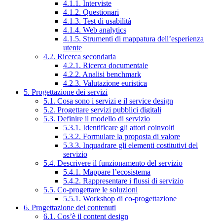
4.1.1. Interviste
4.1.2. Questionari
4.1.3. Test di usabilità
4.1.4. Web analytics
4.1.5. Strumenti di mappatura dell’esperienza
utente
4.2. Ricerca secondaria
4.2.1. Ricerca documentale
4.2.2. Analisi benchmark
4.2.3. Valutazione euristica
5. Progettazione dei servizi
5.1. Cosa sono i servizi e il service design
5.2. Progettare servizi pubblici digitali
5.3. Definire il modello di servizio
5.3.1. Identificare gli attori coinvolti
5.3.2. Formulare la proposta di valore
5.3.3. Inquadrare gli elementi costitutivi del
servizio
5.4. Descrivere il funzionamento del servizio
5.4.1. Mappare l’ecosistema
5.4.2. Rappresentare i flussi di servizio
5.5. Co-progettare le soluzioni
5.5.1. Workshop di co-progettazione
6. Progettazione dei contenuti
6.1. Cos’è il content design