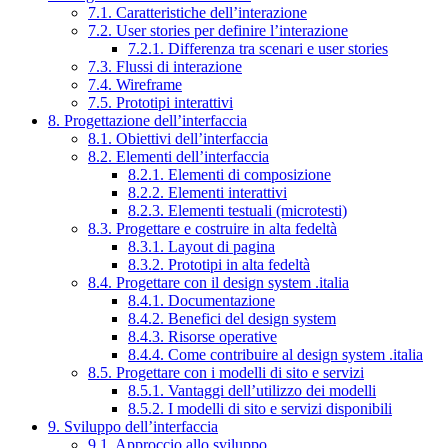
7.1. Caratteristiche dell’interazione
7.2. User stories per definire l’interazione
7.2.1. Differenza tra scenari e user stories
7.3. Flussi di interazione
7.4. Wireframe
7.5. Prototipi interattivi
8. Progettazione dell’interfaccia
8.1. Obiettivi dell’interfaccia
8.2. Elementi dell’interfaccia
8.2.1. Elementi di composizione
8.2.2. Elementi interattivi
8.2.3. Elementi testuali (microtesti)
8.3. Progettare e costruire in alta fedeltà
8.3.1. Layout di pagina
8.3.2. Prototipi in alta fedeltà
8.4. Progettare con il design system .italia
8.4.1. Documentazione
8.4.2. Benefici del design system
8.4.3. Risorse operative
8.4.4. Come contribuire al design system .italia
8.5. Progettare con i modelli di sito e servizi
8.5.1. Vantaggi dell’utilizzo dei modelli
8.5.2. I modelli di sito e servizi disponibili
9. Sviluppo dell’interfaccia
9.1. Approccio allo sviluppo