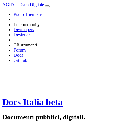
AGID
+
Team Digitale
Piano Triennale
Le community
Developers
Designers
Gli strumenti
Forum
Docs
GitHub
Docs Italia
beta
Documenti pubblici, digitali.