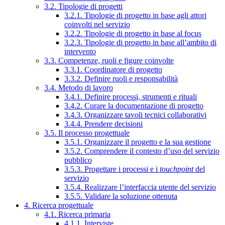
3.2. Tipologie di progetti
3.2.1. Tipologie di progetto in base agli attori
coinvolti nel servizio
3.2.2. Tipologie di progetto in base al focus
3.2.3. Tipologie di progetto in base all’ambito di
intervento
3.3. Competenze, ruoli e figure coinvolte
3.3.1. Coordinatore di progetto
3.3.2. Definire ruoli e responsabilità
3.4. Metodo di lavoro
3.4.1. Definire processi, strumenti e rituali
3.4.2. Curare la documentazione di progetto
3.4.3. Organizzare tavoli tecnici collaborativi
3.4.4. Prendere decisioni
3.5. Il processo progettuale
3.5.1. Organizzare il progetto e la sua gestione
3.5.2. Comprendere il contesto d’uso del servizio
pubblico
3.5.3. Progettare i processi e i
touchpoint
del
servizio
3.5.4. Realizzare l’interfaccia utente del servizio
3.5.5. Validare la soluzione ottenuta
4. Ricerca progettuale
4.1. Ricerca primaria
4.1.1. Interviste