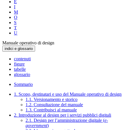
E
I
M
O
S
T
U
Manuale operativo di design
indici e glossario
contenuti
figure
tabelle
glossario
Sommario
1. Scopo, destinatari e uso del Manuale operativo di design
1.1. Versionamento e storico
1.2. Consultazione del manuale
1.3. Contribuisci al manuale
2. Introduzione al design per i servizi pubblici digitali
2.1. Design per l’amministrazione digitale (
e-
government
)