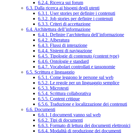
6.2.4. Ricerca sui forum
6.3. Dalla ricerca ai bisogni degli utenti
6.3.1. User stories per definire i contenuti
6.3.2. Job stories per definire i contenuti
6.3.3. Criteri di accettazione
6.4. Architettura dell’informazione
6.4.1. Definire l’architettura dell’informazione
6.4.2. Alberatura
6.4.3. Flussi di interazione
6.4.4. Sistemi di navigazione
6.4.5. Tipologie di contenuto (content type)
6.4.6. Ontologie e standard
6.4.7. Vocabolari controllati e tassonomie
6.5. Scrittura e linguaggio
6.5.1. Come leggono le persone sul web
6.5.2. Le regole per un linguaggio semplice
6.5.3. Microtesti
6.5.4. Scrittura collaborativa
6.5.5. Content critique
6.5.6. Traduzione e localizzazione dei contenuti
6.6. Documenti
6.6.1. I documenti vanno sul web
6.6.2. Tipi di documenti
6.6.3. Formato di lettura dei documenti elettronici
6.6.4. Modalità di produzione dei documenti