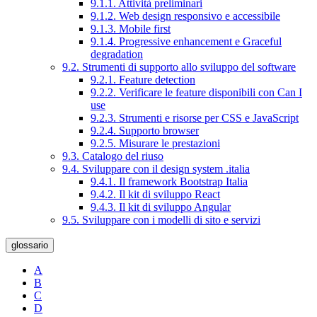
9.1.1. Attività preliminari
9.1.2. Web design responsivo e accessibile
9.1.3. Mobile first
9.1.4. Progressive enhancement e Graceful
degradation
9.2. Strumenti di supporto allo sviluppo del software
9.2.1. Feature detection
9.2.2. Verificare le feature disponibili con Can I
use
9.2.3. Strumenti e risorse per CSS e JavaScript
9.2.4. Supporto browser
9.2.5. Misurare le prestazioni
9.3. Catalogo del riuso
9.4. Sviluppare con il design system .italia
9.4.1. Il framework Bootstrap Italia
9.4.2. Il kit di sviluppo React
9.4.3. Il kit di sviluppo Angular
9.5. Sviluppare con i modelli di sito e servizi
glossario
A
B
C
D