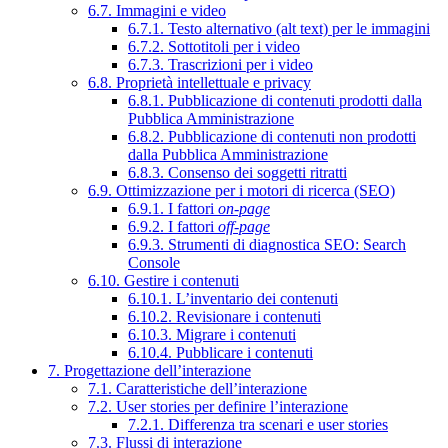
6.7. Immagini e video
6.7.1. Testo alternativo (alt text) per le immagini
6.7.2. Sottotitoli per i video
6.7.3. Trascrizioni per i video
6.8. Proprietà intellettuale e privacy
6.8.1. Pubblicazione di contenuti prodotti dalla
Pubblica Amministrazione
6.8.2. Pubblicazione di contenuti non prodotti
dalla Pubblica Amministrazione
6.8.3. Consenso dei soggetti ritratti
6.9. Ottimizzazione per i motori di ricerca (SEO)
6.9.1. I fattori
on-page
6.9.2. I fattori
off-page
6.9.3. Strumenti di diagnostica SEO: Search
Console
6.10. Gestire i contenuti
6.10.1. L’inventario dei contenuti
6.10.2. Revisionare i contenuti
6.10.3. Migrare i contenuti
6.10.4. Pubblicare i contenuti
7. Progettazione dell’interazione
7.1. Caratteristiche dell’interazione
7.2. User stories per definire l’interazione
7.2.1. Differenza tra scenari e user stories
7.3. Flussi di interazione