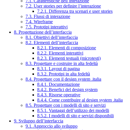
7.1. Caratteristiche dell’interazione
7.2. User stories per definire l’interazione
7.2.1. Differenza tra scenari e user stories
7.3. Flussi di interazione
7.4. Wireframe
7.5. Prototipi interattivi
8. Progettazione dell’interfaccia
8.1. Obiettivi dell’interfaccia
8.2. Elementi dell’interfaccia
8.2.1. Elementi di composizione
8.2.2. Elementi interattivi
8.2.3. Elementi testuali (microtesti)
8.3. Progettare e costruire in alta fedeltà
8.3.1. Layout di pagina
8.3.2. Prototipi in alta fedeltà
8.4. Progettare con il design system .italia
8.4.1. Documentazione
8.4.2. Benefici del design system
8.4.3. Risorse operative
8.4.4. Come contribuire al design system .italia
8.5. Progettare con i modelli di sito e servizi
8.5.1. Vantaggi dell’utilizzo dei modelli
8.5.2. I modelli di sito e servizi disponibili
9. Sviluppo dell’interfaccia
9.1. Approccio allo sviluppo