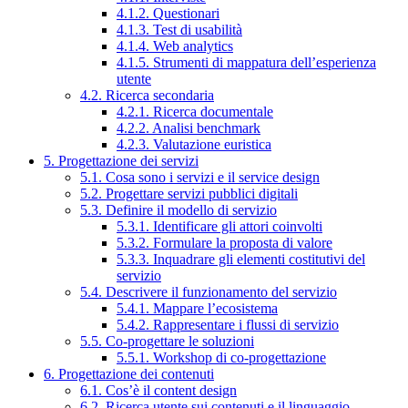
4.1.2. Questionari
4.1.3. Test di usabilità
4.1.4. Web analytics
4.1.5. Strumenti di mappatura dell’esperienza
utente
4.2. Ricerca secondaria
4.2.1. Ricerca documentale
4.2.2. Analisi benchmark
4.2.3. Valutazione euristica
5. Progettazione dei servizi
5.1. Cosa sono i servizi e il service design
5.2. Progettare servizi pubblici digitali
5.3. Definire il modello di servizio
5.3.1. Identificare gli attori coinvolti
5.3.2. Formulare la proposta di valore
5.3.3. Inquadrare gli elementi costitutivi del
servizio
5.4. Descrivere il funzionamento del servizio
5.4.1. Mappare l’ecosistema
5.4.2. Rappresentare i flussi di servizio
5.5. Co-progettare le soluzioni
5.5.1. Workshop di co-progettazione
6. Progettazione dei contenuti
6.1. Cos’è il content design
6.2. Ricerca utente sui contenuti e il linguaggio