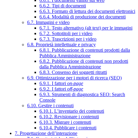
6.6.1. I documenti vanno sul web
6.6.2. Tipi di documenti
6.6.3. Formato di lettura dei documenti elettronici
6.6.4. Modalità di produzione dei documenti
6.7. Immagini e video
6.7.1. Testo alternativo (alt text) per le immagini
6.7.2. Sottotitoli per i video
6.7.3. Trascrizioni per i video
6.8. Proprietà intellettuale e privacy
6.8.1. Pubblicazione di contenuti prodotti dalla
Pubblica Amministrazione
6.8.2. Pubblicazione di contenuti non prodotti
dalla Pubblica Amministrazione
6.8.3. Consenso dei soggetti ritratti
6.9. Ottimizzazione per i motori di ricerca (SEO)
6.9.1. I fattori
on-page
6.9.2. I fattori
off-page
6.9.3. Strumenti di diagnostica SEO: Search
Console
6.10. Gestire i contenuti
6.10.1. L’inventario dei contenuti
6.10.2. Revisionare i contenuti
6.10.3. Migrare i contenuti
6.10.4. Pubblicare i contenuti
7. Progettazione dell’interazione