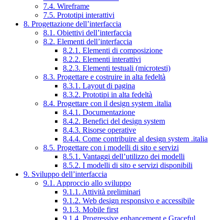
7.4. Wireframe
7.5. Prototipi interattivi
8. Progettazione dell’interfaccia
8.1. Obiettivi dell’interfaccia
8.2. Elementi dell’interfaccia
8.2.1. Elementi di composizione
8.2.2. Elementi interattivi
8.2.3. Elementi testuali (microtesti)
8.3. Progettare e costruire in alta fedeltà
8.3.1. Layout di pagina
8.3.2. Prototipi in alta fedeltà
8.4. Progettare con il design system .italia
8.4.1. Documentazione
8.4.2. Benefici del design system
8.4.3. Risorse operative
8.4.4. Come contribuire al design system .italia
8.5. Progettare con i modelli di sito e servizi
8.5.1. Vantaggi dell’utilizzo dei modelli
8.5.2. I modelli di sito e servizi disponibili
9. Sviluppo dell’interfaccia
9.1. Approccio allo sviluppo
9.1.1. Attività preliminari
9.1.2. Web design responsivo e accessibile
9.1.3. Mobile first
9.1.4. Progressive enhancement e Graceful