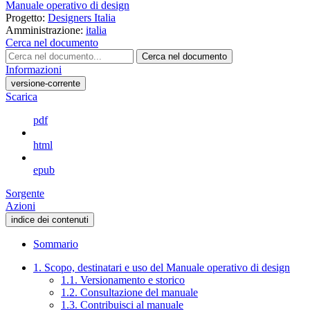
Manuale operativo di design
Progetto:
Designers Italia
Amministrazione:
italia
Cerca nel documento
Cerca nel documento
Informazioni
versione-corrente
Scarica
pdf
html
epub
Sorgente
Azioni
indice dei contenuti
Sommario
1. Scopo, destinatari e uso del Manuale operativo di design
1.1. Versionamento e storico
1.2. Consultazione del manuale
1.3. Contribuisci al manuale