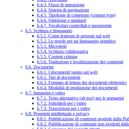
6.4.3. Flussi di interazione
6.4.4. Sistemi di navigazione
6.4.5. Tipologie di contenuto (content type)
6.4.6. Ontologie e standard
6.4.7. Vocabolari controllati e tassonomie
6.5. Scrittura e linguaggio
6.5.1. Come leggono le persone sul web
6.5.2. Le regole per un linguaggio semplice
6.5.3. Microtesti
6.5.4. Scrittura collaborativa
6.5.5. Content critique
6.5.6. Traduzione e localizzazione dei contenuti
6.6. Documenti
6.6.1. I documenti vanno sul web
6.6.2. Tipi di documenti
6.6.3. Formato di lettura dei documenti elettronici
6.6.4. Modalità di produzione dei documenti
6.7. Immagini e video
6.7.1. Testo alternativo (alt text) per le immagini
6.7.2. Sottotitoli per i video
6.7.3. Trascrizioni per i video
6.8. Proprietà intellettuale e privacy
6.8.1. Pubblicazione di contenuti prodotti dalla P
6.8.2. Pubblicazione di contenuti non prodotti dal