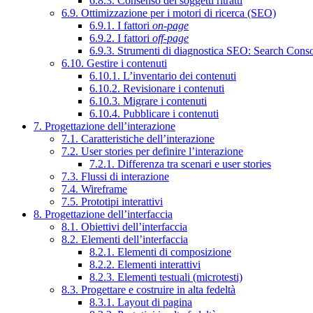
6.8.3. Consenso dei soggetti ritratti
6.9. Ottimizzazione per i motori di ricerca (SEO)
6.9.1. I fattori
on-page
6.9.2. I fattori
off-page
6.9.3. Strumenti di diagnostica SEO: Search Cons
6.10. Gestire i contenuti
6.10.1. L’inventario dei contenuti
6.10.2. Revisionare i contenuti
6.10.3. Migrare i contenuti
6.10.4. Pubblicare i contenuti
7. Progettazione dell’interazione
7.1. Caratteristiche dell’interazione
7.2. User stories per definire l’interazione
7.2.1. Differenza tra scenari e user stories
7.3. Flussi di interazione
7.4. Wireframe
7.5. Prototipi interattivi
8. Progettazione dell’interfaccia
8.1. Obiettivi dell’interfaccia
8.2. Elementi dell’interfaccia
8.2.1. Elementi di composizione
8.2.2. Elementi interattivi
8.2.3. Elementi testuali (microtesti)
8.3. Progettare e costruire in alta fedeltà
8.3.1. Layout di pagina