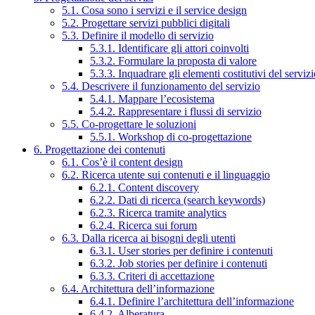
5.1. Cosa sono i servizi e il service design
5.2. Progettare servizi pubblici digitali
5.3. Definire il modello di servizio
5.3.1. Identificare gli attori coinvolti
5.3.2. Formulare la proposta di valore
5.3.3. Inquadrare gli elementi costitutivi del serviz
5.4. Descrivere il funzionamento del servizio
5.4.1. Mappare l’ecosistema
5.4.2. Rappresentare i flussi di servizio
5.5. Co-progettare le soluzioni
5.5.1. Workshop di co-progettazione
6. Progettazione dei contenuti
6.1. Cos’è il content design
6.2. Ricerca utente sui contenuti e il linguaggio
6.2.1. Content discovery
6.2.2. Dati di ricerca (search keywords)
6.2.3. Ricerca tramite analytics
6.2.4. Ricerca sui forum
6.3. Dalla ricerca ai bisogni degli utenti
6.3.1. User stories per definire i contenuti
6.3.2. Job stories per definire i contenuti
6.3.3. Criteri di accettazione
6.4. Architettura dell’informazione
6.4.1. Definire l’architettura dell’informazione
6.4.2. Alberatura