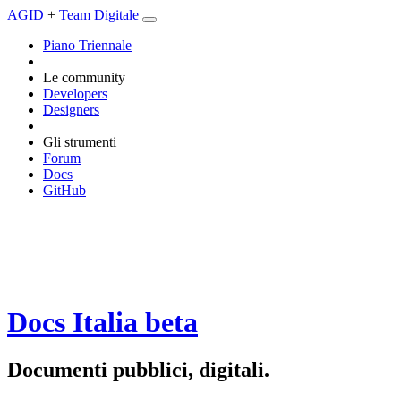
AGID
+
Team Digitale
Piano Triennale
Le community
Developers
Designers
Gli strumenti
Forum
Docs
GitHub
Docs Italia
beta
Documenti pubblici, digitali.