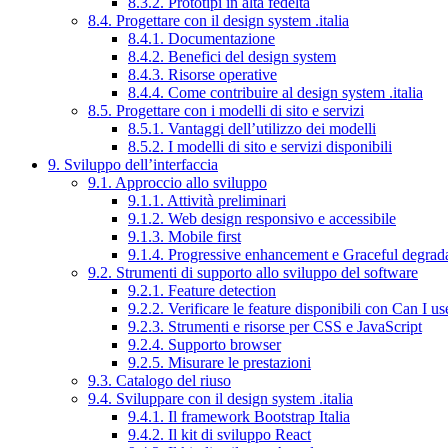
8.3.2. Prototipi in alta fedeltà
8.4. Progettare con il design system .italia
8.4.1. Documentazione
8.4.2. Benefici del design system
8.4.3. Risorse operative
8.4.4. Come contribuire al design system .italia
8.5. Progettare con i modelli di sito e servizi
8.5.1. Vantaggi dell’utilizzo dei modelli
8.5.2. I modelli di sito e servizi disponibili
9. Sviluppo dell’interfaccia
9.1. Approccio allo sviluppo
9.1.1. Attività preliminari
9.1.2. Web design responsivo e accessibile
9.1.3. Mobile first
9.1.4. Progressive enhancement e Graceful degrad
9.2. Strumenti di supporto allo sviluppo del software
9.2.1. Feature detection
9.2.2. Verificare le feature disponibili con Can I us
9.2.3. Strumenti e risorse per CSS e JavaScript
9.2.4. Supporto browser
9.2.5. Misurare le prestazioni
9.3. Catalogo del riuso
9.4. Sviluppare con il design system .italia
9.4.1. Il framework Bootstrap Italia
9.4.2. Il kit di sviluppo React