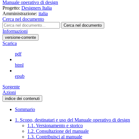
Manuale operativo di design
Progetto:
Designers Italia
Amministrazione:
italia
Cerca nel documento
Cerca nel documento
Informazioni
versione-corrente
Scarica
pdf
html
epub
Sorgente
Azioni
indice dei contenuti
Sommario
1. Scopo, destinatari e uso del Manuale operativo di design
1.1. Versionamento e storico
1.2. Consultazione del manuale
1.3. Contribuisci al manuale