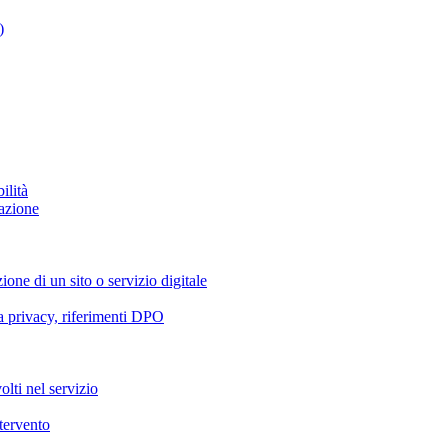
)
ilità
azione
ione di un sito o servizio digitale
va privacy, riferimenti DPO
olti nel servizio
ntervento