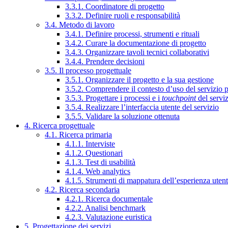
3.3.1. Coordinatore di progetto
3.3.2. Definire ruoli e responsabilità
3.4. Metodo di lavoro
3.4.1. Definire processi, strumenti e rituali
3.4.2. Curare la documentazione di progetto
3.4.3. Organizzare tavoli tecnici collaborativi
3.4.4. Prendere decisioni
3.5. Il processo progettuale
3.5.1. Organizzare il progetto e la sua gestione
3.5.2. Comprendere il contesto d’uso del servizio 
3.5.3. Progettare i processi e i
touchpoint
del servi
3.5.4. Realizzare l’interfaccia utente del servizio
3.5.5. Validare la soluzione ottenuta
4. Ricerca progettuale
4.1. Ricerca primaria
4.1.1. Interviste
4.1.2. Questionari
4.1.3. Test di usabilità
4.1.4. Web analytics
4.1.5. Strumenti di mappatura dell’esperienza uten
4.2. Ricerca secondaria
4.2.1. Ricerca documentale
4.2.2. Analisi benchmark
4.2.3. Valutazione euristica
5. Progettazione dei servizi