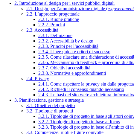
2. Introduzione al design per i servizi pubblici digitali
2.1. Design per l’amministrazione digitale (
e-government
2.2. L’approccio progettuale
2.2.1. Buone pratiche
2.2.2. Principi
2.3. Accessibilità
2.3.1. Definizione
2.3.2. Accessibilità by design
2.3.3. Principi per l’accessibilità
2.3.4. Linee guida e criteri di successo
2.3.5. Come rilasciare una dichiarazione di accessib
2.3.6. Meccanismo di feedback e procedura di attu
2.3.7. Obiettivi accessibilità
2.3.8. Normativa e approfondimenti
2.4. Privacy
2.4.1. Come rispettare la privacy sin dalla progettaz
2.4.2. Richiedi il consenso quando necessario
2.4.3. Le basi del sito web: architettura, informati
3. Pianificazione, gestione e strategia
3.1. Obiettivi del progetto
3.2. Tipologie di progetti
3.2.1. Tipologie di progetto in base agli attori coinv
3.2.2. Tipologie di progetto in base al focus
3.2.3. Tipologie di progetto in base all’ambito di i
3.3. Competenze, ruoli e figure coinvolte