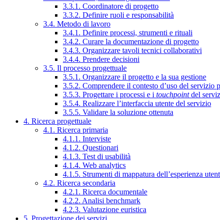
3.3.1. Coordinatore di progetto
3.3.2. Definire ruoli e responsabilità
3.4. Metodo di lavoro
3.4.1. Definire processi, strumenti e rituali
3.4.2. Curare la documentazione di progetto
3.4.3. Organizzare tavoli tecnici collaborativi
3.4.4. Prendere decisioni
3.5. Il processo progettuale
3.5.1. Organizzare il progetto e la sua gestione
3.5.2. Comprendere il contesto d’uso del servizio 
3.5.3. Progettare i processi e i
touchpoint
del servi
3.5.4. Realizzare l’interfaccia utente del servizio
3.5.5. Validare la soluzione ottenuta
4. Ricerca progettuale
4.1. Ricerca primaria
4.1.1. Interviste
4.1.2. Questionari
4.1.3. Test di usabilità
4.1.4. Web analytics
4.1.5. Strumenti di mappatura dell’esperienza uten
4.2. Ricerca secondaria
4.2.1. Ricerca documentale
4.2.2. Analisi benchmark
4.2.3. Valutazione euristica
5. Progettazione dei servizi