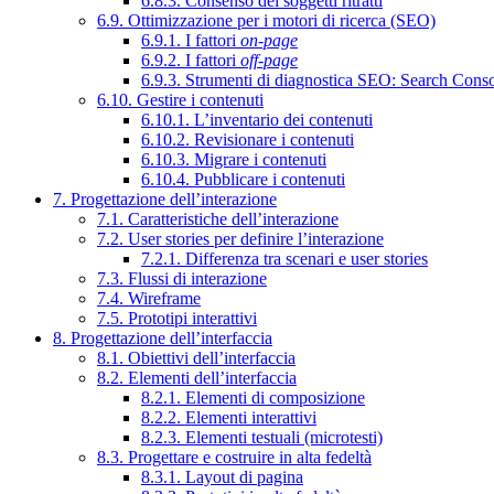
6.8.3. Consenso dei soggetti ritratti
6.9. Ottimizzazione per i motori di ricerca (SEO)
6.9.1. I fattori
on-page
6.9.2. I fattori
off-page
6.9.3. Strumenti di diagnostica SEO: Search Cons
6.10. Gestire i contenuti
6.10.1. L’inventario dei contenuti
6.10.2. Revisionare i contenuti
6.10.3. Migrare i contenuti
6.10.4. Pubblicare i contenuti
7. Progettazione dell’interazione
7.1. Caratteristiche dell’interazione
7.2. User stories per definire l’interazione
7.2.1. Differenza tra scenari e user stories
7.3. Flussi di interazione
7.4. Wireframe
7.5. Prototipi interattivi
8. Progettazione dell’interfaccia
8.1. Obiettivi dell’interfaccia
8.2. Elementi dell’interfaccia
8.2.1. Elementi di composizione
8.2.2. Elementi interattivi
8.2.3. Elementi testuali (microtesti)
8.3. Progettare e costruire in alta fedeltà
8.3.1. Layout di pagina