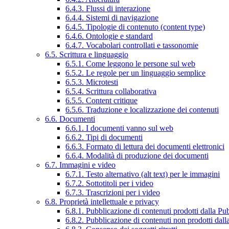
6.4.3. Flussi di interazione
6.4.4. Sistemi di navigazione
6.4.5. Tipologie di contenuto (content type)
6.4.6. Ontologie e standard
6.4.7. Vocabolari controllati e tassonomie
6.5. Scrittura e linguaggio
6.5.1. Come leggono le persone sul web
6.5.2. Le regole per un linguaggio semplice
6.5.3. Microtesti
6.5.4. Scrittura collaborativa
6.5.5. Content critique
6.5.6. Traduzione e localizzazione dei contenuti
6.6. Documenti
6.6.1. I documenti vanno sul web
6.6.2. Tipi di documenti
6.6.3. Formato di lettura dei documenti elettronici
6.6.4. Modalità di produzione dei documenti
6.7. Immagini e video
6.7.1. Testo alternativo (alt text) per le immagini
6.7.2. Sottotitoli per i video
6.7.3. Trascrizioni per i video
6.8. Proprietà intellettuale e privacy
6.8.1. Pubblicazione di contenuti prodotti dalla P
6.8.2. Pubblicazione di contenuti non prodotti dal