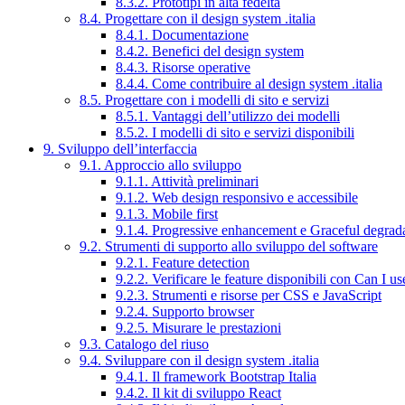
8.3.2. Prototipi in alta fedeltà
8.4. Progettare con il design system .italia
8.4.1. Documentazione
8.4.2. Benefici del design system
8.4.3. Risorse operative
8.4.4. Come contribuire al design system .italia
8.5. Progettare con i modelli di sito e servizi
8.5.1. Vantaggi dell’utilizzo dei modelli
8.5.2. I modelli di sito e servizi disponibili
9. Sviluppo dell’interfaccia
9.1. Approccio allo sviluppo
9.1.1. Attività preliminari
9.1.2. Web design responsivo e accessibile
9.1.3. Mobile first
9.1.4. Progressive enhancement e Graceful degrad
9.2. Strumenti di supporto allo sviluppo del software
9.2.1. Feature detection
9.2.2. Verificare le feature disponibili con Can I us
9.2.3. Strumenti e risorse per CSS e JavaScript
9.2.4. Supporto browser
9.2.5. Misurare le prestazioni
9.3. Catalogo del riuso
9.4. Sviluppare con il design system .italia
9.4.1. Il framework Bootstrap Italia
9.4.2. Il kit di sviluppo React