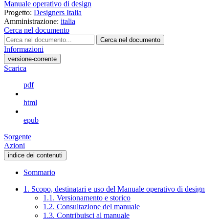
Manuale operativo di design
Progetto:
Designers Italia
Amministrazione:
italia
Cerca nel documento
Cerca nel documento
Informazioni
versione-corrente
Scarica
pdf
html
epub
Sorgente
Azioni
indice dei contenuti
Sommario
1. Scopo, destinatari e uso del Manuale operativo di design
1.1. Versionamento e storico
1.2. Consultazione del manuale
1.3. Contribuisci al manuale