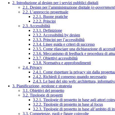
2. Introduzione al design per i servizi pubblici digitali
2.1. Design per l’amministrazione digitale (
e-government
2.2. L’approccio progettuale
2.2.1. Buone pratiche
2.2.2. Principi
2.3. Accessibilità
2.3.1. Definizione
2.3.2. Accessibilità by design
2.3.3. Principi per l’accessibilità
2.3.4. Linee guida e criteri di successo
2.3.5. Come rilasciare una dichiarazione di accessib
2.3.6. Meccanismo di feedback e procedura di attu
2.3.7. Obiettivi accessibilità
2.3.8. Normativa e approfondimenti
2.4. Privacy
2.4.1. Come rispettare la privacy sin dalla progettaz
2.4.2. Richiedi il consenso quando necessario
2.4.3. Le basi del sito web: architettura, informati
3. Pianificazione, gestione e strategia
3.1. Obiettivi del progetto
3.2. Tipologie di progetti
3.2.1. Tipologie di progetto in base agli attori coinv
3.2.2. Tipologie di progetto in base al focus
3.2.3. Tipologie di progetto in base all’ambito di i
3.3. Competenze, ruoli e figure coinvolte