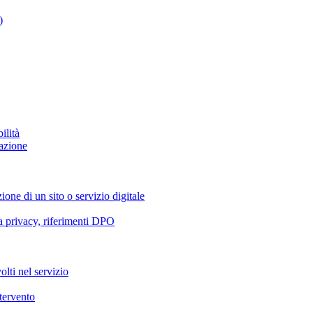
)
ilità
azione
ione di un sito o servizio digitale
va privacy, riferimenti DPO
olti nel servizio
ntervento