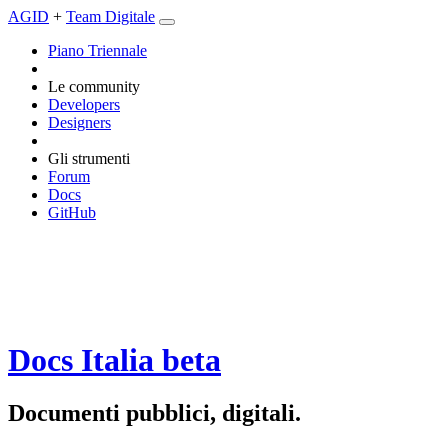
AGID
+
Team Digitale
Piano Triennale
Le community
Developers
Designers
Gli strumenti
Forum
Docs
GitHub
Docs Italia
beta
Documenti pubblici, digitali.