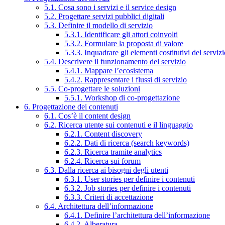
5.1. Cosa sono i servizi e il service design
5.2. Progettare servizi pubblici digitali
5.3. Definire il modello di servizio
5.3.1. Identificare gli attori coinvolti
5.3.2. Formulare la proposta di valore
5.3.3. Inquadrare gli elementi costitutivi del serviz
5.4. Descrivere il funzionamento del servizio
5.4.1. Mappare l’ecosistema
5.4.2. Rappresentare i flussi di servizio
5.5. Co-progettare le soluzioni
5.5.1. Workshop di co-progettazione
6. Progettazione dei contenuti
6.1. Cos’è il content design
6.2. Ricerca utente sui contenuti e il linguaggio
6.2.1. Content discovery
6.2.2. Dati di ricerca (search keywords)
6.2.3. Ricerca tramite analytics
6.2.4. Ricerca sui forum
6.3. Dalla ricerca ai bisogni degli utenti
6.3.1. User stories per definire i contenuti
6.3.2. Job stories per definire i contenuti
6.3.3. Criteri di accettazione
6.4. Architettura dell’informazione
6.4.1. Definire l’architettura dell’informazione
6.4.2. Alberatura