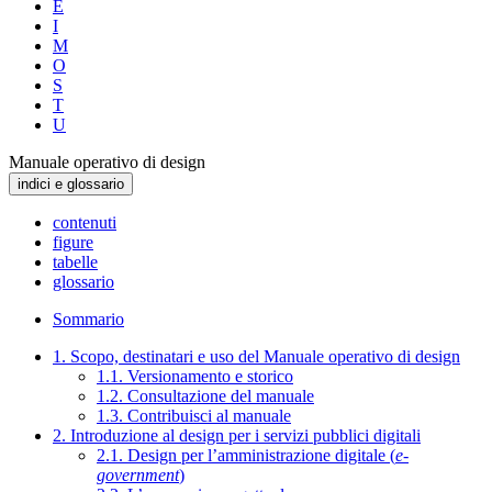
E
I
M
O
S
T
U
Manuale operativo di design
indici e glossario
contenuti
figure
tabelle
glossario
Sommario
1. Scopo, destinatari e uso del Manuale operativo di design
1.1. Versionamento e storico
1.2. Consultazione del manuale
1.3. Contribuisci al manuale
2. Introduzione al design per i servizi pubblici digitali
2.1. Design per l’amministrazione digitale (
e-
government
)