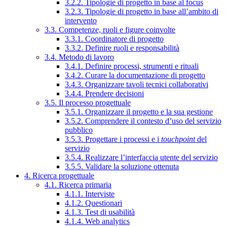
3.2.2. Tipologie di progetto in base al focus
3.2.3. Tipologie di progetto in base all’ambito di
intervento
3.3. Competenze, ruoli e figure coinvolte
3.3.1. Coordinatore di progetto
3.3.2. Definire ruoli e responsabilità
3.4. Metodo di lavoro
3.4.1. Definire processi, strumenti e rituali
3.4.2. Curare la documentazione di progetto
3.4.3. Organizzare tavoli tecnici collaborativi
3.4.4. Prendere decisioni
3.5. Il processo progettuale
3.5.1. Organizzare il progetto e la sua gestione
3.5.2. Comprendere il contesto d’uso del servizio
pubblico
3.5.3. Progettare i processi e i
touchpoint
del
servizio
3.5.4. Realizzare l’interfaccia utente del servizio
3.5.5. Validare la soluzione ottenuta
4. Ricerca progettuale
4.1. Ricerca primaria
4.1.1. Interviste
4.1.2. Questionari
4.1.3. Test di usabilità
4.1.4. Web analytics