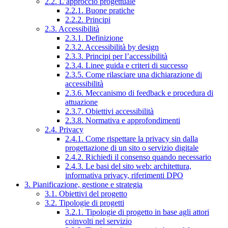
2.2. L’approccio progettuale
2.2.1. Buone pratiche
2.2.2. Principi
2.3. Accessibilità
2.3.1. Definizione
2.3.2. Accessibilità by design
2.3.3. Principi per l’accessibilità
2.3.4. Linee guida e criteri di successo
2.3.5. Come rilasciare una dichiarazione di
accessibilità
2.3.6. Meccanismo di feedback e procedura di
attuazione
2.3.7. Obiettivi accessibilità
2.3.8. Normativa e approfondimenti
2.4. Privacy
2.4.1. Come rispettare la privacy sin dalla
progettazione di un sito o servizio digitale
2.4.2. Richiedi il consenso quando necessario
2.4.3. Le basi del sito web: architettura,
informativa privacy, riferimenti DPO
3. Pianificazione, gestione e strategia
3.1. Obiettivi del progetto
3.2. Tipologie di progetti
3.2.1. Tipologie di progetto in base agli attori
coinvolti nel servizio