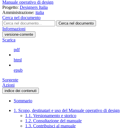
Manuale operativo di design
Progetto:
Designers Italia
Amministrazione:
italia
Cerca nel documento
Cerca nel documento
Informazioni
versione-corrente
Scarica
pdf
html
epub
Sorgente
Azioni
indice dei contenuti
Sommario
1. Scopo, destinatari e uso del Manuale operativo di design
1.1. Versionamento e storico
1.2. Consultazione del manuale
1.3. Contribuisci al manuale