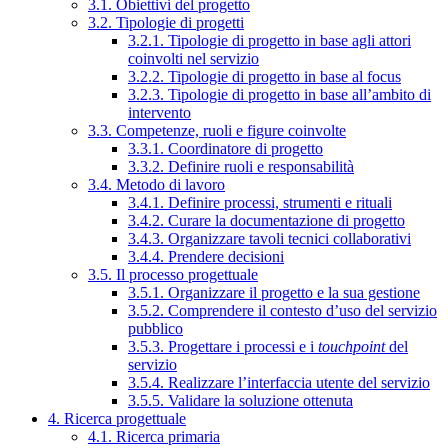
3.1. Obiettivi del progetto
3.2. Tipologie di progetti
3.2.1. Tipologie di progetto in base agli attori
coinvolti nel servizio
3.2.2. Tipologie di progetto in base al focus
3.2.3. Tipologie di progetto in base all’ambito di
intervento
3.3. Competenze, ruoli e figure coinvolte
3.3.1. Coordinatore di progetto
3.3.2. Definire ruoli e responsabilità
3.4. Metodo di lavoro
3.4.1. Definire processi, strumenti e rituali
3.4.2. Curare la documentazione di progetto
3.4.3. Organizzare tavoli tecnici collaborativi
3.4.4. Prendere decisioni
3.5. Il processo progettuale
3.5.1. Organizzare il progetto e la sua gestione
3.5.2. Comprendere il contesto d’uso del servizio
pubblico
3.5.3. Progettare i processi e i
touchpoint
del
servizio
3.5.4. Realizzare l’interfaccia utente del servizio
3.5.5. Validare la soluzione ottenuta
4. Ricerca progettuale
4.1. Ricerca primaria