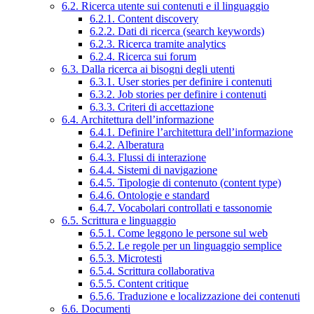
6.2. Ricerca utente sui contenuti e il linguaggio
6.2.1. Content discovery
6.2.2. Dati di ricerca (search keywords)
6.2.3. Ricerca tramite analytics
6.2.4. Ricerca sui forum
6.3. Dalla ricerca ai bisogni degli utenti
6.3.1. User stories per definire i contenuti
6.3.2. Job stories per definire i contenuti
6.3.3. Criteri di accettazione
6.4. Architettura dell’informazione
6.4.1. Definire l’architettura dell’informazione
6.4.2. Alberatura
6.4.3. Flussi di interazione
6.4.4. Sistemi di navigazione
6.4.5. Tipologie di contenuto (content type)
6.4.6. Ontologie e standard
6.4.7. Vocabolari controllati e tassonomie
6.5. Scrittura e linguaggio
6.5.1. Come leggono le persone sul web
6.5.2. Le regole per un linguaggio semplice
6.5.3. Microtesti
6.5.4. Scrittura collaborativa
6.5.5. Content critique
6.5.6. Traduzione e localizzazione dei contenuti
6.6. Documenti