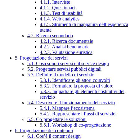
4.1.1. Interviste
4.1.2. Questionari
4.1.3. Test di usabilità
4.1.4. Web analytics
4.1.5. Strumenti di mappatura dell’esperienza
utente
4.2. Ricerca secondaria
4.2.1. Ricerca documentale
4.2.2. Analisi benchmark
4.2.3. Valutazione euristica
5. Progettazione dei servizi
5.1. Cosa sono i servizi e il service design
5.2. Progettare servizi pubblici digitali
5.3. Definire il modello di servizio
5.3.1. Identificare gli attori coinvolti
5.3.2. Formulare la proposta di valore
5.3.3. Inquadrare gli elementi costitutivi del
servizio
5.4. Descrivere il funzionamento del servizio
5.4.1. Mappare l’ecosistema
5.4.2. Rappresentare i flussi di servizio
5.5. Co-progettare le soluzioni
5.5.1. Workshop di co-progettazione
6. Progettazione dei contenuti
6.1. Cos’è il content design