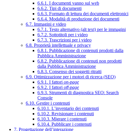
6.6.1. I documenti vanno sul web
6.6.2. Tipi di documenti
6.6.3. Formato di lettura dei documenti elettronici
6.6.4. Modalità di produzione dei documenti
6.7. Immagini e video
6.7.1. Testo alternativo (alt text) per le immagini
6.7.2. Sottotitoli per i video
6.7.3. Trascrizioni per i video
6.8. Proprietà intellettuale e privacy
6.8.1. Pubblicazione di contenuti prodotti dalla
Pubblica Amministrazione
6.8.2. Pubblicazione di contenuti non prodotti
dalla Pubblica Amministrazione
6.8.3. Consenso dei soggetti ritratti
6.9. Ottimizzazione per i motori di ricerca (SEO)
6.9.1. I fattori
on-page
6.9.2. I fattori
off-page
6.9.3. Strumenti di diagnostica SEO: Search
Console
6.10. Gestire i contenuti
6.10.1. L’inventario dei contenuti
6.10.2. Revisionare i contenuti
6.10.3. Migrare i contenuti
6.10.4. Pubblicare i contenuti
7. Progettazione dell’interazione