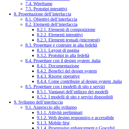
7.4. Wireframe
7.5. Prototipi interattivi
8. Progettazione dell’interfaccia
8.1. Obiettivi dell’interfaccia
8.2. Elementi dell’interfaccia
8.2.1. Elementi di composizione
8.2.2. Elementi interattivi
8.2.3. Elementi testuali (microtesti)
8.3. Progettare e costruire in alta fedeltà
8.3.1. Layout di pagina
8.3.2. Prototipi in alta fedeltà
8.4. Progettare con il design system .italia
8.4.1. Documentazione
8.4.2. Benefici del design system
8.4.3. Risorse operative
8.4.4. Come contribuire al design system .italia
8.5. Progettare con i modelli di sito e servizi
8.5.1. Vantaggi dell’utilizzo dei modelli
8.5.2. I modelli di sito e servizi disponibili
9. Sviluppo dell’interfaccia
9.1. Approccio allo sviluppo
9.1.1. Attività preliminari
9.1.2. Web design responsivo e accessibile
9.1.3. Mobile first
9.1.4. Progressive enhancement e Graceful