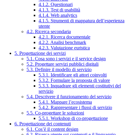
4.1.2. Questionari
4.1.3. Test di usabilità
4.1.4. Web analytics
4.1.5. Strumenti di mappatura dell’esperienza
utente
4.2. Ricerca secondaria
4.2.1. Ricerca documentale
4.2.2. Analisi benchmark
4.2.3. Valutazione euristica
5. Progettazione dei servizi
5.1. Cosa sono i servizi e il service design
5.2. Progettare servizi pubblici digitali
5.3. Definire il modello di servizio
5.3.1. Identificare gli attori coinvolti
5.3.2. Formulare la proposta di valore
5.3.3. Inquadrare gli elementi costitutivi del
servizio
5.4. Descrivere il funzionamento del servizio
5.4.1. Mappare l’ecosistema
5.4.2. Rappresentare i flussi di servizio
5.5. Co-progettare le soluzioni
5.5.1. Workshop di co-progettazione
6. Progettazione dei contenuti
6.1. Cos’è il content design
6.2. Ricerca utente sui contenuti e il linguaggio