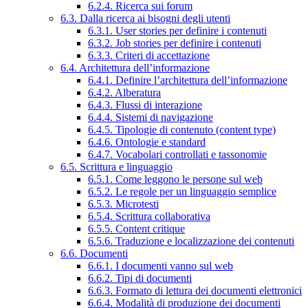
6.2.4. Ricerca sui forum
6.3. Dalla ricerca ai bisogni degli utenti
6.3.1. User stories per definire i contenuti
6.3.2. Job stories per definire i contenuti
6.3.3. Criteri di accettazione
6.4. Architettura dell’informazione
6.4.1. Definire l’architettura dell’informazione
6.4.2. Alberatura
6.4.3. Flussi di interazione
6.4.4. Sistemi di navigazione
6.4.5. Tipologie di contenuto (content type)
6.4.6. Ontologie e standard
6.4.7. Vocabolari controllati e tassonomie
6.5. Scrittura e linguaggio
6.5.1. Come leggono le persone sul web
6.5.2. Le regole per un linguaggio semplice
6.5.3. Microtesti
6.5.4. Scrittura collaborativa
6.5.5. Content critique
6.5.6. Traduzione e localizzazione dei contenuti
6.6. Documenti
6.6.1. I documenti vanno sul web
6.6.2. Tipi di documenti
6.6.3. Formato di lettura dei documenti elettronici
6.6.4. Modalità di produzione dei documenti