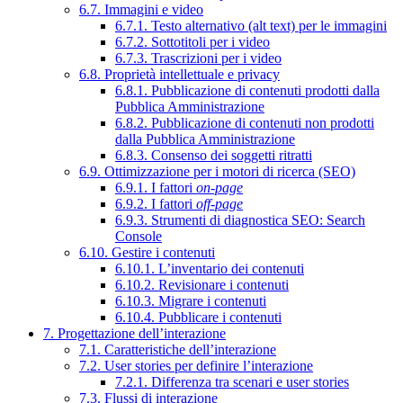
6.7. Immagini e video
6.7.1. Testo alternativo (alt text) per le immagini
6.7.2. Sottotitoli per i video
6.7.3. Trascrizioni per i video
6.8. Proprietà intellettuale e privacy
6.8.1. Pubblicazione di contenuti prodotti dalla
Pubblica Amministrazione
6.8.2. Pubblicazione di contenuti non prodotti
dalla Pubblica Amministrazione
6.8.3. Consenso dei soggetti ritratti
6.9. Ottimizzazione per i motori di ricerca (SEO)
6.9.1. I fattori
on-page
6.9.2. I fattori
off-page
6.9.3. Strumenti di diagnostica SEO: Search
Console
6.10. Gestire i contenuti
6.10.1. L’inventario dei contenuti
6.10.2. Revisionare i contenuti
6.10.3. Migrare i contenuti
6.10.4. Pubblicare i contenuti
7. Progettazione dell’interazione
7.1. Caratteristiche dell’interazione
7.2. User stories per definire l’interazione
7.2.1. Differenza tra scenari e user stories
7.3. Flussi di interazione