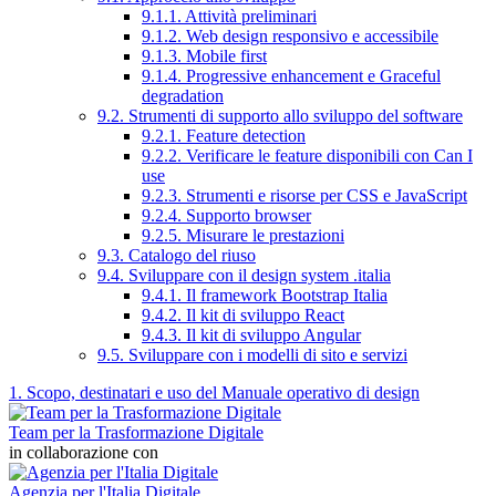
9.1.1. Attività preliminari
9.1.2. Web design responsivo e accessibile
9.1.3. Mobile first
9.1.4. Progressive enhancement e Graceful
degradation
9.2. Strumenti di supporto allo sviluppo del software
9.2.1. Feature detection
9.2.2. Verificare le feature disponibili con Can I
use
9.2.3. Strumenti e risorse per CSS e JavaScript
9.2.4. Supporto browser
9.2.5. Misurare le prestazioni
9.3. Catalogo del riuso
9.4. Sviluppare con il design system .italia
9.4.1. Il framework Bootstrap Italia
9.4.2. Il kit di sviluppo React
9.4.3. Il kit di sviluppo Angular
9.5. Sviluppare con i modelli di sito e servizi
1. Scopo, destinatari e uso del Manuale operativo di design
Team per la Trasformazione Digitale
in collaborazione con
Agenzia per l'Italia Digitale