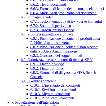
6.6.1. I documenti vanno sul web
6.6.2. Tipi di documenti
6.6.3. Formato di lettura dei documenti elettronici
6.6.4. Modalità di produzione dei documenti
6.7. Immagini e video
6.7.1. Testo alternativo (alt text) per le immagini
6.7.2. Sottotitoli per i video
6.7.3. Trascrizioni per i video
6.8. Proprietà intellettuale e privacy
6.8.1. Pubblicazione di contenuti prodotti dalla
Pubblica Amministrazione
6.8.2. Pubblicazione di contenuti non prodotti
dalla Pubblica Amministrazione
6.8.3. Consenso dei soggetti ritratti
6.9. Ottimizzazione per i motori di ricerca (SEO)
6.9.1. I fattori
on-page
6.9.2. I fattori
off-page
6.9.3. Strumenti di diagnostica SEO: Search
Console
6.10. Gestire i contenuti
6.10.1. L’inventario dei contenuti
6.10.2. Revisionare i contenuti
6.10.3. Migrare i contenuti
6.10.4. Pubblicare i contenuti
7. Progettazione dell’interazione