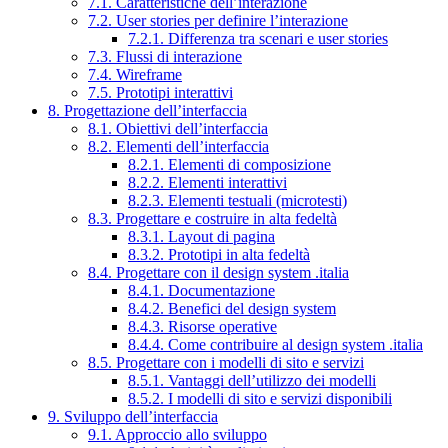
7.1. Caratteristiche dell’interazione
7.2. User stories per definire l’interazione
7.2.1. Differenza tra scenari e user stories
7.3. Flussi di interazione
7.4. Wireframe
7.5. Prototipi interattivi
8. Progettazione dell’interfaccia
8.1. Obiettivi dell’interfaccia
8.2. Elementi dell’interfaccia
8.2.1. Elementi di composizione
8.2.2. Elementi interattivi
8.2.3. Elementi testuali (microtesti)
8.3. Progettare e costruire in alta fedeltà
8.3.1. Layout di pagina
8.3.2. Prototipi in alta fedeltà
8.4. Progettare con il design system .italia
8.4.1. Documentazione
8.4.2. Benefici del design system
8.4.3. Risorse operative
8.4.4. Come contribuire al design system .italia
8.5. Progettare con i modelli di sito e servizi
8.5.1. Vantaggi dell’utilizzo dei modelli
8.5.2. I modelli di sito e servizi disponibili
9. Sviluppo dell’interfaccia
9.1. Approccio allo sviluppo