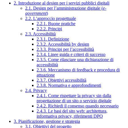
2. Introduzione al design per i servizi pubblici digitali
2.1. Design per l’amministrazione digitale (
e-
government
)
2.2. L’approccio progettuale
2.2.1. Buone pratiche
2.2.2. Principi
2.3. Accessibilità
2.3.1. Definizione
2.3.2. Accessibilità by design
2.3.3. Principi per l’accessibilità
2.3.4. Linee guida e criteri di successo
2.3.5. Come rilasciare una dichiarazione di
accessibilità
2.3.6. Meccanismo di feedback e procedura di
attuazione
2.3.7. Obiettivi accessibilità
2.3.8. Normativa e approfondimenti
2.4. Privacy
2.4.1. Come rispettare la privacy sin dalla
progettazione di un sito o servizio digitale
2.4.2. Richiedi il consenso quando necessario
2.4.3. Le basi del sito web: architettura,
informativa privacy, riferimenti DPO
3. Pianificazione, gestione e strategia
3.1. Obiettivi del progetto