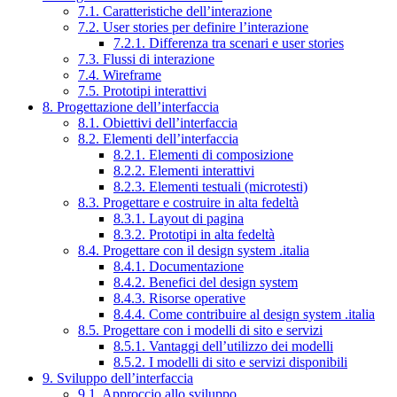
7.1. Caratteristiche dell’interazione
7.2. User stories per definire l’interazione
7.2.1. Differenza tra scenari e user stories
7.3. Flussi di interazione
7.4. Wireframe
7.5. Prototipi interattivi
8. Progettazione dell’interfaccia
8.1. Obiettivi dell’interfaccia
8.2. Elementi dell’interfaccia
8.2.1. Elementi di composizione
8.2.2. Elementi interattivi
8.2.3. Elementi testuali (microtesti)
8.3. Progettare e costruire in alta fedeltà
8.3.1. Layout di pagina
8.3.2. Prototipi in alta fedeltà
8.4. Progettare con il design system .italia
8.4.1. Documentazione
8.4.2. Benefici del design system
8.4.3. Risorse operative
8.4.4. Come contribuire al design system .italia
8.5. Progettare con i modelli di sito e servizi
8.5.1. Vantaggi dell’utilizzo dei modelli
8.5.2. I modelli di sito e servizi disponibili
9. Sviluppo dell’interfaccia
9.1. Approccio allo sviluppo