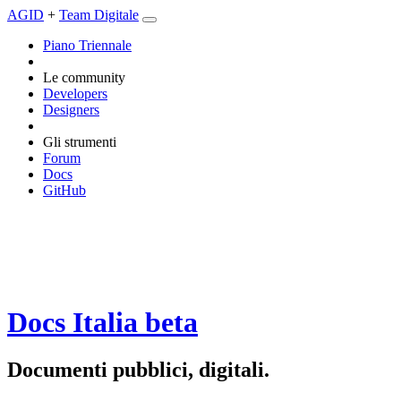
AGID
+
Team Digitale
Piano Triennale
Le community
Developers
Designers
Gli strumenti
Forum
Docs
GitHub
Docs Italia
beta
Documenti pubblici, digitali.