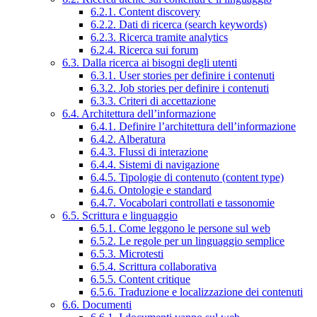
6.2.1. Content discovery
6.2.2. Dati di ricerca (search keywords)
6.2.3. Ricerca tramite analytics
6.2.4. Ricerca sui forum
6.3. Dalla ricerca ai bisogni degli utenti
6.3.1. User stories per definire i contenuti
6.3.2. Job stories per definire i contenuti
6.3.3. Criteri di accettazione
6.4. Architettura dell’informazione
6.4.1. Definire l’architettura dell’informazione
6.4.2. Alberatura
6.4.3. Flussi di interazione
6.4.4. Sistemi di navigazione
6.4.5. Tipologie di contenuto (content type)
6.4.6. Ontologie e standard
6.4.7. Vocabolari controllati e tassonomie
6.5. Scrittura e linguaggio
6.5.1. Come leggono le persone sul web
6.5.2. Le regole per un linguaggio semplice
6.5.3. Microtesti
6.5.4. Scrittura collaborativa
6.5.5. Content critique
6.5.6. Traduzione e localizzazione dei contenuti
6.6. Documenti