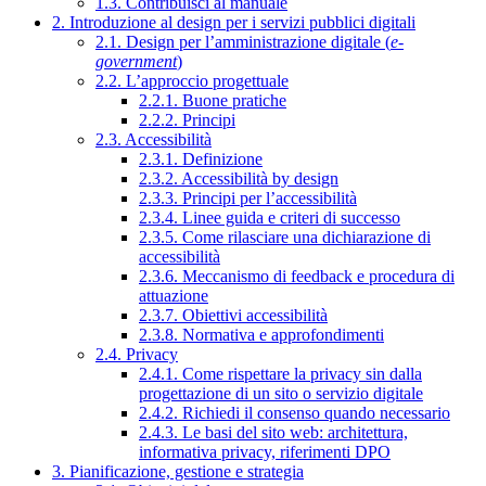
1.3. Contribuisci al manuale
2. Introduzione al design per i servizi pubblici digitali
2.1. Design per l’amministrazione digitale (
e-
government
)
2.2. L’approccio progettuale
2.2.1. Buone pratiche
2.2.2. Principi
2.3. Accessibilità
2.3.1. Definizione
2.3.2. Accessibilità by design
2.3.3. Principi per l’accessibilità
2.3.4. Linee guida e criteri di successo
2.3.5. Come rilasciare una dichiarazione di
accessibilità
2.3.6. Meccanismo di feedback e procedura di
attuazione
2.3.7. Obiettivi accessibilità
2.3.8. Normativa e approfondimenti
2.4. Privacy
2.4.1. Come rispettare la privacy sin dalla
progettazione di un sito o servizio digitale
2.4.2. Richiedi il consenso quando necessario
2.4.3. Le basi del sito web: architettura,
informativa privacy, riferimenti DPO
3. Pianificazione, gestione e strategia