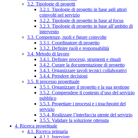
3.2. Tipologie di progetti
3.2.1. Tipologie di progetto in base agli attori
coinvolti nel servizio
3.2.2. Tipologie di progetto in base al focus
3.2.3. Tipologie di progetto in base all’ambito di
intervento
3.3. Competenze, ruoli e figure coinvolte
3.3.1. Coordinatore di progetto
3.3.2. Definire ruoli e responsabilità
3.4. Metodo di lavoro
3.4.1. Definire processi, strumenti e rituali
3.4.2. Curare la documentazione di progetto
3.4.3. Organizzare tavoli tecnici collaborativi
3.4.4. Prendere decisioni
3.5. Il processo progettuale
3.5.1. Organizzare il progetto e la sua gestione
3.5.2. Comprendere il contesto d’uso del servizio
pubblico
3.5.3. Progettare i processi e i
touchpoint
del
servizio
3.5.4. Realizzare l’interfaccia utente del servizio
3.5.5. Validare la soluzione ottenuta
4. Ricerca progettuale
4.1. Ricerca primaria
4.1.1. Interviste