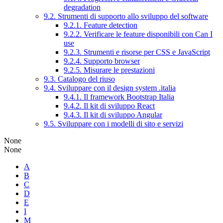
degradation
9.2. Strumenti di supporto allo sviluppo del software
9.2.1. Feature detection
9.2.2. Verificare le feature disponibili con Can I
use
9.2.3. Strumenti e risorse per CSS e JavaScript
9.2.4. Supporto browser
9.2.5. Misurare le prestazioni
9.3. Catalogo del riuso
9.4. Sviluppare con il design system .italia
9.4.1. Il framework Bootstrap Italia
9.4.2. Il kit di sviluppo React
9.4.3. Il kit di sviluppo Angular
9.5. Sviluppare con i modelli di sito e servizi
None
None
A
B
C
D
E
I
M