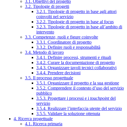
3.1. Obiettivi del progetto
3.2. Tipologie di progetti
3.2.1. Tipologie di progetto in base agli attori
coinvolti nel servizio
3.2.2. Tipologie di progetto in base al focus
3.2.3. Tipologie di progetto in base all’ambito di
intervento
3.3. Competenze, ruoli e figure coinvolte
3.3.1. Coordinatore di progetto
3.3.2. Definire ruoli e responsabilità
3.4. Metodo di lavoro
3.4.1. Definire processi, strumenti e rituali
3.4.2. Curare la documentazione di progetto
3.4.3. Organizzare tavoli tecnici collaborativi
3.4.4. Prendere decisioni
3.5. Il processo progettuale
3.5.1. Organizzare il progetto e la sua gestione
3.5.2. Comprendere il contesto d’uso del servizio
pubblico
3.5.3. Progettare i processi e i
touchpoint
del
servizio
3.5.4. Realizzare l’interfaccia utente del servizio
3.5.5. Validare la soluzione ottenuta
4. Ricerca progettuale
4.1. Ricerca primaria