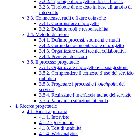
3.2.2. Tipologie di progetto in base al focus
3.2.3. Tipologie di progetto in base all’ambito di
intervento
3.3. Competenze, ruoli e figure coinvolte
3.3.1. Coordinatore di progetto
3.3.2. Definire ruoli e responsabilità
3.4. Metodo di lavoro
3.4.1. Definire processi, strumenti e rituali
3.4.2. Curare la documentazione di progetto
3.4.3. Organizzare tavoli tecnici collaborativi
3.4.4. Prendere decisioni
3.5. Il processo progettuale
3.5.1. Organizzare il progetto e la sua gestione
3.5.2. Comprendere il contesto d’uso del servizio
pubblico
3.5.3. Progettare i processi e i
touchpoint
del
servizio
3.5.4. Realizzare l’interfaccia utente del servizio
3.5.5. Validare la soluzione ottenuta
4. Ricerca progettuale
4.1. Ricerca primaria
4.1.1. Interviste
4.1.2. Questionari
4.1.3. Test di usabilità
4.1.4. Web analytics