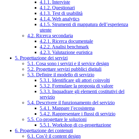
4.1.1. Interviste
4.1.2. Questionari
4.1.3. Test di usabilità
4.1.4. Web analytics
4.1.5. Strumenti di mappatura dell’esperienza
utente
4.2. Ricerca secondaria
4.2.1. Ricerca documentale
4.2.2. Analisi benchmark
4.2.3. Valutazione euristica
5. Progettazione dei servizi
5.1. Cosa sono i servizi e il service design
5.2. Progettare servizi pubblici digitali
5.3. Definire il modello di servizio
5.3.1. Identificare gli attori coinvolti
5.3.2. Formulare la proposta di valore
5.3.3. Inquadrare gli elementi costitutivi del
servizio
5.4. Descrivere il funzionamento del servizio
5.4.1. Mappare l’ecosistema
5.4.2. Rappresentare i flussi di servizio
5.5. Co-progettare le soluzioni
5.5.1. Workshop di co-progettazione
6. Progettazione dei contenuti
6.1. Cos’è il content design