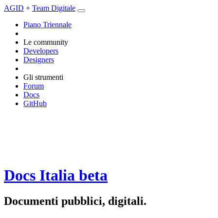
AGID
+
Team Digitale
Piano Triennale
Le community
Developers
Designers
Gli strumenti
Forum
Docs
GitHub
Docs Italia
beta
Documenti pubblici, digitali.