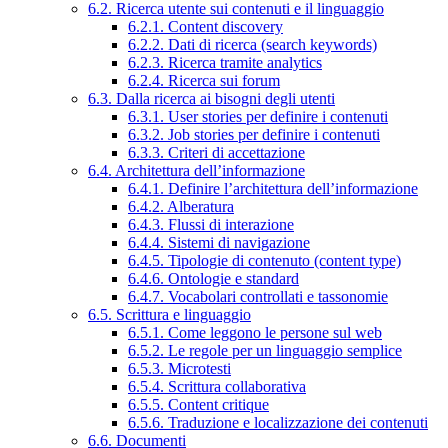
6.2. Ricerca utente sui contenuti e il linguaggio
6.2.1. Content discovery
6.2.2. Dati di ricerca (search keywords)
6.2.3. Ricerca tramite analytics
6.2.4. Ricerca sui forum
6.3. Dalla ricerca ai bisogni degli utenti
6.3.1. User stories per definire i contenuti
6.3.2. Job stories per definire i contenuti
6.3.3. Criteri di accettazione
6.4. Architettura dell’informazione
6.4.1. Definire l’architettura dell’informazione
6.4.2. Alberatura
6.4.3. Flussi di interazione
6.4.4. Sistemi di navigazione
6.4.5. Tipologie di contenuto (content type)
6.4.6. Ontologie e standard
6.4.7. Vocabolari controllati e tassonomie
6.5. Scrittura e linguaggio
6.5.1. Come leggono le persone sul web
6.5.2. Le regole per un linguaggio semplice
6.5.3. Microtesti
6.5.4. Scrittura collaborativa
6.5.5. Content critique
6.5.6. Traduzione e localizzazione dei contenuti
6.6. Documenti