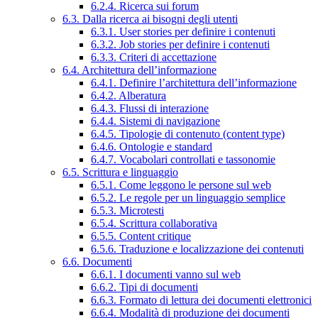
6.2.4. Ricerca sui forum
6.3. Dalla ricerca ai bisogni degli utenti
6.3.1. User stories per definire i contenuti
6.3.2. Job stories per definire i contenuti
6.3.3. Criteri di accettazione
6.4. Architettura dell’informazione
6.4.1. Definire l’architettura dell’informazione
6.4.2. Alberatura
6.4.3. Flussi di interazione
6.4.4. Sistemi di navigazione
6.4.5. Tipologie di contenuto (content type)
6.4.6. Ontologie e standard
6.4.7. Vocabolari controllati e tassonomie
6.5. Scrittura e linguaggio
6.5.1. Come leggono le persone sul web
6.5.2. Le regole per un linguaggio semplice
6.5.3. Microtesti
6.5.4. Scrittura collaborativa
6.5.5. Content critique
6.5.6. Traduzione e localizzazione dei contenuti
6.6. Documenti
6.6.1. I documenti vanno sul web
6.6.2. Tipi di documenti
6.6.3. Formato di lettura dei documenti elettronici
6.6.4. Modalità di produzione dei documenti