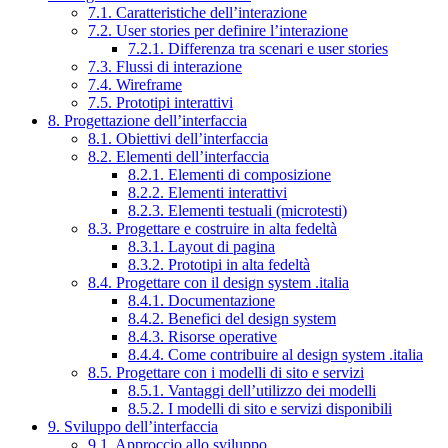
7.1. Caratteristiche dell’interazione
7.2. User stories per definire l’interazione
7.2.1. Differenza tra scenari e user stories
7.3. Flussi di interazione
7.4. Wireframe
7.5. Prototipi interattivi
8. Progettazione dell’interfaccia
8.1. Obiettivi dell’interfaccia
8.2. Elementi dell’interfaccia
8.2.1. Elementi di composizione
8.2.2. Elementi interattivi
8.2.3. Elementi testuali (microtesti)
8.3. Progettare e costruire in alta fedeltà
8.3.1. Layout di pagina
8.3.2. Prototipi in alta fedeltà
8.4. Progettare con il design system .italia
8.4.1. Documentazione
8.4.2. Benefici del design system
8.4.3. Risorse operative
8.4.4. Come contribuire al design system .italia
8.5. Progettare con i modelli di sito e servizi
8.5.1. Vantaggi dell’utilizzo dei modelli
8.5.2. I modelli di sito e servizi disponibili
9. Sviluppo dell’interfaccia
9.1. Approccio allo sviluppo