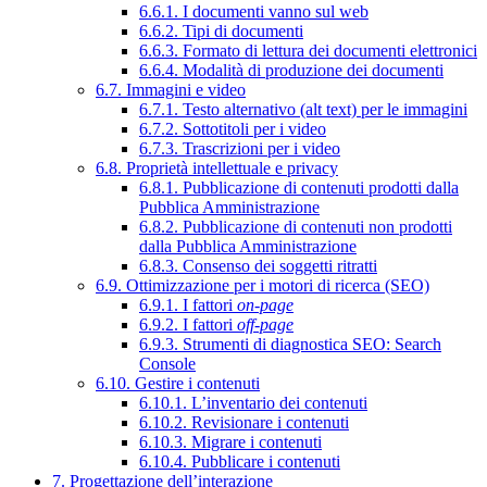
6.6.1. I documenti vanno sul web
6.6.2. Tipi di documenti
6.6.3. Formato di lettura dei documenti elettronici
6.6.4. Modalità di produzione dei documenti
6.7. Immagini e video
6.7.1. Testo alternativo (alt text) per le immagini
6.7.2. Sottotitoli per i video
6.7.3. Trascrizioni per i video
6.8. Proprietà intellettuale e privacy
6.8.1. Pubblicazione di contenuti prodotti dalla
Pubblica Amministrazione
6.8.2. Pubblicazione di contenuti non prodotti
dalla Pubblica Amministrazione
6.8.3. Consenso dei soggetti ritratti
6.9. Ottimizzazione per i motori di ricerca (SEO)
6.9.1. I fattori
on-page
6.9.2. I fattori
off-page
6.9.3. Strumenti di diagnostica SEO: Search
Console
6.10. Gestire i contenuti
6.10.1. L’inventario dei contenuti
6.10.2. Revisionare i contenuti
6.10.3. Migrare i contenuti
6.10.4. Pubblicare i contenuti
7. Progettazione dell’interazione