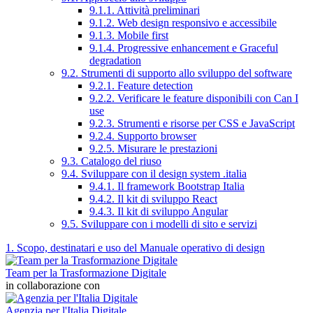
9.1.1. Attività preliminari
9.1.2. Web design responsivo e accessibile
9.1.3. Mobile first
9.1.4. Progressive enhancement e Graceful
degradation
9.2. Strumenti di supporto allo sviluppo del software
9.2.1. Feature detection
9.2.2. Verificare le feature disponibili con Can I
use
9.2.3. Strumenti e risorse per CSS e JavaScript
9.2.4. Supporto browser
9.2.5. Misurare le prestazioni
9.3. Catalogo del riuso
9.4. Sviluppare con il design system .italia
9.4.1. Il framework Bootstrap Italia
9.4.2. Il kit di sviluppo React
9.4.3. Il kit di sviluppo Angular
9.5. Sviluppare con i modelli di sito e servizi
1. Scopo, destinatari e uso del Manuale operativo di design
Team per la Trasformazione Digitale
in collaborazione con
Agenzia per l'Italia Digitale