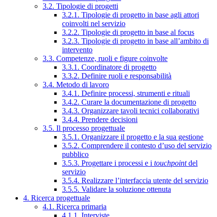
3.2. Tipologie di progetti
3.2.1. Tipologie di progetto in base agli attori
coinvolti nel servizio
3.2.2. Tipologie di progetto in base al focus
3.2.3. Tipologie di progetto in base all’ambito di
intervento
3.3. Competenze, ruoli e figure coinvolte
3.3.1. Coordinatore di progetto
3.3.2. Definire ruoli e responsabilità
3.4. Metodo di lavoro
3.4.1. Definire processi, strumenti e rituali
3.4.2. Curare la documentazione di progetto
3.4.3. Organizzare tavoli tecnici collaborativi
3.4.4. Prendere decisioni
3.5. Il processo progettuale
3.5.1. Organizzare il progetto e la sua gestione
3.5.2. Comprendere il contesto d’uso del servizio
pubblico
3.5.3. Progettare i processi e i
touchpoint
del
servizio
3.5.4. Realizzare l’interfaccia utente del servizio
3.5.5. Validare la soluzione ottenuta
4. Ricerca progettuale
4.1. Ricerca primaria
4.1.1. Interviste