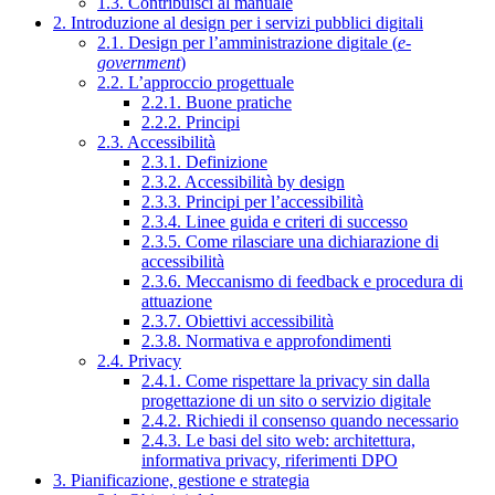
1.3. Contribuisci al manuale
2. Introduzione al design per i servizi pubblici digitali
2.1. Design per l’amministrazione digitale (
e-
government
)
2.2. L’approccio progettuale
2.2.1. Buone pratiche
2.2.2. Principi
2.3. Accessibilità
2.3.1. Definizione
2.3.2. Accessibilità by design
2.3.3. Principi per l’accessibilità
2.3.4. Linee guida e criteri di successo
2.3.5. Come rilasciare una dichiarazione di
accessibilità
2.3.6. Meccanismo di feedback e procedura di
attuazione
2.3.7. Obiettivi accessibilità
2.3.8. Normativa e approfondimenti
2.4. Privacy
2.4.1. Come rispettare la privacy sin dalla
progettazione di un sito o servizio digitale
2.4.2. Richiedi il consenso quando necessario
2.4.3. Le basi del sito web: architettura,
informativa privacy, riferimenti DPO
3. Pianificazione, gestione e strategia