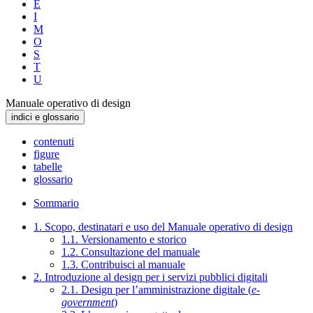
E
I
M
O
S
T
U
Manuale operativo di design
indici e glossario
contenuti
figure
tabelle
glossario
Sommario
1. Scopo, destinatari e uso del Manuale operativo di design
1.1. Versionamento e storico
1.2. Consultazione del manuale
1.3. Contribuisci al manuale
2. Introduzione al design per i servizi pubblici digitali
2.1. Design per l’amministrazione digitale (
e-
government
)