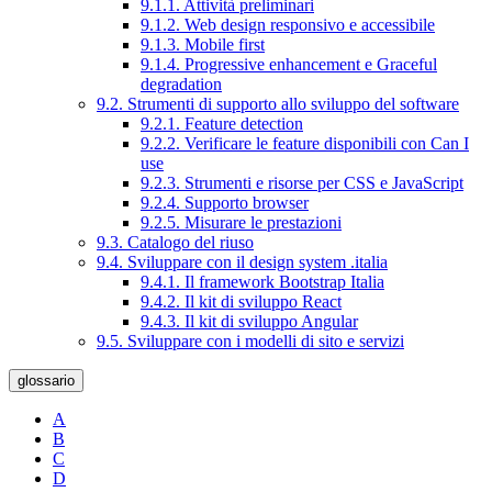
9.1.1. Attività preliminari
9.1.2. Web design responsivo e accessibile
9.1.3. Mobile first
9.1.4. Progressive enhancement e Graceful
degradation
9.2. Strumenti di supporto allo sviluppo del software
9.2.1. Feature detection
9.2.2. Verificare le feature disponibili con Can I
use
9.2.3. Strumenti e risorse per CSS e JavaScript
9.2.4. Supporto browser
9.2.5. Misurare le prestazioni
9.3. Catalogo del riuso
9.4. Sviluppare con il design system .italia
9.4.1. Il framework Bootstrap Italia
9.4.2. Il kit di sviluppo React
9.4.3. Il kit di sviluppo Angular
9.5. Sviluppare con i modelli di sito e servizi
glossario
A
B
C
D