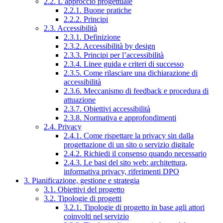
2.2. L’approccio progettuale
2.2.1. Buone pratiche
2.2.2. Principi
2.3. Accessibilità
2.3.1. Definizione
2.3.2. Accessibilità by design
2.3.3. Principi per l’accessibilità
2.3.4. Linee guida e criteri di successo
2.3.5. Come rilasciare una dichiarazione di
accessibilità
2.3.6. Meccanismo di feedback e procedura di
attuazione
2.3.7. Obiettivi accessibilità
2.3.8. Normativa e approfondimenti
2.4. Privacy
2.4.1. Come rispettare la privacy sin dalla
progettazione di un sito o servizio digitale
2.4.2. Richiedi il consenso quando necessario
2.4.3. Le basi del sito web: architettura,
informativa privacy, riferimenti DPO
3. Pianificazione, gestione e strategia
3.1. Obiettivi del progetto
3.2. Tipologie di progetti
3.2.1. Tipologie di progetto in base agli attori
coinvolti nel servizio