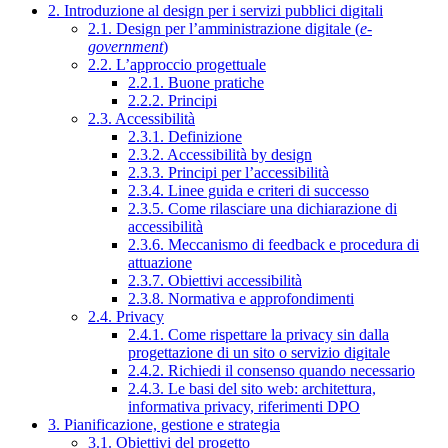
2. Introduzione al design per i servizi pubblici digitali
2.1. Design per l’amministrazione digitale (
e-
government
)
2.2. L’approccio progettuale
2.2.1. Buone pratiche
2.2.2. Principi
2.3. Accessibilità
2.3.1. Definizione
2.3.2. Accessibilità by design
2.3.3. Principi per l’accessibilità
2.3.4. Linee guida e criteri di successo
2.3.5. Come rilasciare una dichiarazione di
accessibilità
2.3.6. Meccanismo di feedback e procedura di
attuazione
2.3.7. Obiettivi accessibilità
2.3.8. Normativa e approfondimenti
2.4. Privacy
2.4.1. Come rispettare la privacy sin dalla
progettazione di un sito o servizio digitale
2.4.2. Richiedi il consenso quando necessario
2.4.3. Le basi del sito web: architettura,
informativa privacy, riferimenti DPO
3. Pianificazione, gestione e strategia
3.1. Obiettivi del progetto