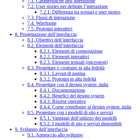
7.1. Caratteristiche dell’interazione
7.2. User stories per definire l’interazione
7.2.1. Differenza tra scenari e user stories
7.3. Flussi di interazione
7.4. Wireframe
7.5. Prototipi interattivi
8. Progettazione dell’interfaccia
8.1. Obiettivi dell’interfaccia
8.2. Elementi dell’interfaccia
8.2.1. Elementi di composizione
8.2.2. Elementi interattivi
8.2.3. Elementi testuali (microtesti)
8.3. Progettare e costruire in alta fedeltà
8.3.1. Layout di pagina
8.3.2. Prototipi in alta fedeltà
8.4. Progettare con il design system .italia
8.4.1. Documentazione
8.4.2. Benefici del design system
8.4.3. Risorse operative
8.4.4. Come contribuire al design system .italia
8.5. Progettare con i modelli di sito e servizi
8.5.1. Vantaggi dell’utilizzo dei modelli
8.5.2. I modelli di sito e servizi disponibili
9. Sviluppo dell’interfaccia
9.1. Approccio allo sviluppo