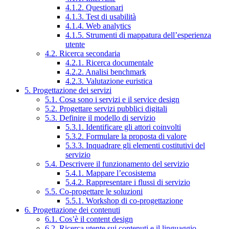
4.1.2. Questionari
4.1.3. Test di usabilità
4.1.4. Web analytics
4.1.5. Strumenti di mappatura dell’esperienza
utente
4.2. Ricerca secondaria
4.2.1. Ricerca documentale
4.2.2. Analisi benchmark
4.2.3. Valutazione euristica
5. Progettazione dei servizi
5.1. Cosa sono i servizi e il service design
5.2. Progettare servizi pubblici digitali
5.3. Definire il modello di servizio
5.3.1. Identificare gli attori coinvolti
5.3.2. Formulare la proposta di valore
5.3.3. Inquadrare gli elementi costitutivi del
servizio
5.4. Descrivere il funzionamento del servizio
5.4.1. Mappare l’ecosistema
5.4.2. Rappresentare i flussi di servizio
5.5. Co-progettare le soluzioni
5.5.1. Workshop di co-progettazione
6. Progettazione dei contenuti
6.1. Cos’è il content design
6.2. Ricerca utente sui contenuti e il linguaggio