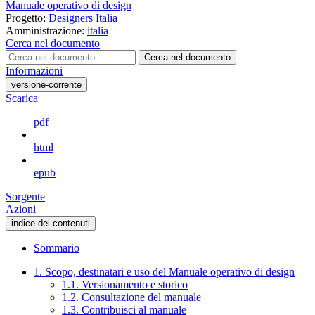
Manuale operativo di design
Progetto:
Designers Italia
Amministrazione:
italia
Cerca nel documento
Cerca nel documento
Informazioni
versione-corrente
Scarica
pdf
html
epub
Sorgente
Azioni
indice dei contenuti
Sommario
1. Scopo, destinatari e uso del Manuale operativo di design
1.1. Versionamento e storico
1.2. Consultazione del manuale
1.3. Contribuisci al manuale