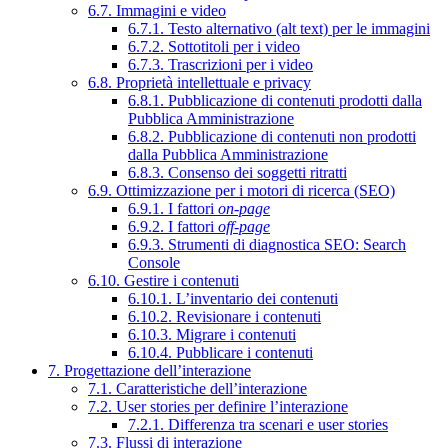
6.7. Immagini e video
6.7.1. Testo alternativo (alt text) per le immagini
6.7.2. Sottotitoli per i video
6.7.3. Trascrizioni per i video
6.8. Proprietà intellettuale e privacy
6.8.1. Pubblicazione di contenuti prodotti dalla
Pubblica Amministrazione
6.8.2. Pubblicazione di contenuti non prodotti
dalla Pubblica Amministrazione
6.8.3. Consenso dei soggetti ritratti
6.9. Ottimizzazione per i motori di ricerca (SEO)
6.9.1. I fattori
on-page
6.9.2. I fattori
off-page
6.9.3. Strumenti di diagnostica SEO: Search
Console
6.10. Gestire i contenuti
6.10.1. L’inventario dei contenuti
6.10.2. Revisionare i contenuti
6.10.3. Migrare i contenuti
6.10.4. Pubblicare i contenuti
7. Progettazione dell’interazione
7.1. Caratteristiche dell’interazione
7.2. User stories per definire l’interazione
7.2.1. Differenza tra scenari e user stories
7.3. Flussi di interazione