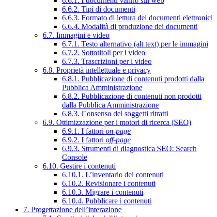
6.6.1. I documenti vanno sul web
6.6.2. Tipi di documenti
6.6.3. Formato di lettura dei documenti elettronici
6.6.4. Modalità di produzione dei documenti
6.7. Immagini e video
6.7.1. Testo alternativo (alt text) per le immagini
6.7.2. Sottotitoli per i video
6.7.3. Trascrizioni per i video
6.8. Proprietà intellettuale e privacy
6.8.1. Pubblicazione di contenuti prodotti dalla
Pubblica Amministrazione
6.8.2. Pubblicazione di contenuti non prodotti
dalla Pubblica Amministrazione
6.8.3. Consenso dei soggetti ritratti
6.9. Ottimizzazione per i motori di ricerca (SEO)
6.9.1. I fattori
on-page
6.9.2. I fattori
off-page
6.9.3. Strumenti di diagnostica SEO: Search
Console
6.10. Gestire i contenuti
6.10.1. L’inventario dei contenuti
6.10.2. Revisionare i contenuti
6.10.3. Migrare i contenuti
6.10.4. Pubblicare i contenuti
7. Progettazione dell’interazione