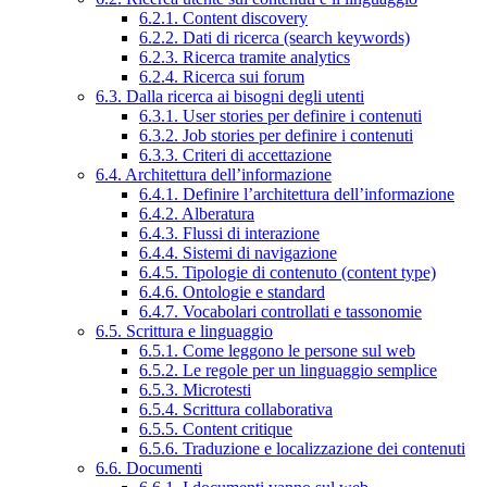
6.2.1. Content discovery
6.2.2. Dati di ricerca (search keywords)
6.2.3. Ricerca tramite analytics
6.2.4. Ricerca sui forum
6.3. Dalla ricerca ai bisogni degli utenti
6.3.1. User stories per definire i contenuti
6.3.2. Job stories per definire i contenuti
6.3.3. Criteri di accettazione
6.4. Architettura dell’informazione
6.4.1. Definire l’architettura dell’informazione
6.4.2. Alberatura
6.4.3. Flussi di interazione
6.4.4. Sistemi di navigazione
6.4.5. Tipologie di contenuto (content type)
6.4.6. Ontologie e standard
6.4.7. Vocabolari controllati e tassonomie
6.5. Scrittura e linguaggio
6.5.1. Come leggono le persone sul web
6.5.2. Le regole per un linguaggio semplice
6.5.3. Microtesti
6.5.4. Scrittura collaborativa
6.5.5. Content critique
6.5.6. Traduzione e localizzazione dei contenuti
6.6. Documenti