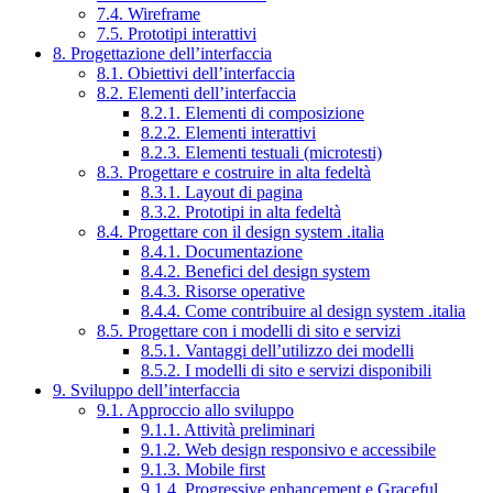
7.4. Wireframe
7.5. Prototipi interattivi
8. Progettazione dell’interfaccia
8.1. Obiettivi dell’interfaccia
8.2. Elementi dell’interfaccia
8.2.1. Elementi di composizione
8.2.2. Elementi interattivi
8.2.3. Elementi testuali (microtesti)
8.3. Progettare e costruire in alta fedeltà
8.3.1. Layout di pagina
8.3.2. Prototipi in alta fedeltà
8.4. Progettare con il design system .italia
8.4.1. Documentazione
8.4.2. Benefici del design system
8.4.3. Risorse operative
8.4.4. Come contribuire al design system .italia
8.5. Progettare con i modelli di sito e servizi
8.5.1. Vantaggi dell’utilizzo dei modelli
8.5.2. I modelli di sito e servizi disponibili
9. Sviluppo dell’interfaccia
9.1. Approccio allo sviluppo
9.1.1. Attività preliminari
9.1.2. Web design responsivo e accessibile
9.1.3. Mobile first
9.1.4. Progressive enhancement e Graceful