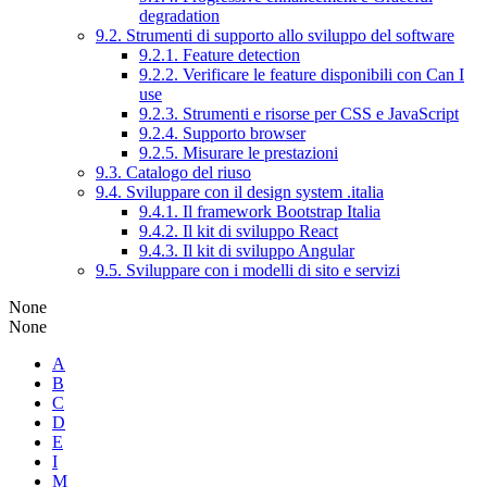
degradation
9.2. Strumenti di supporto allo sviluppo del software
9.2.1. Feature detection
9.2.2. Verificare le feature disponibili con Can I
use
9.2.3. Strumenti e risorse per CSS e JavaScript
9.2.4. Supporto browser
9.2.5. Misurare le prestazioni
9.3. Catalogo del riuso
9.4. Sviluppare con il design system .italia
9.4.1. Il framework Bootstrap Italia
9.4.2. Il kit di sviluppo React
9.4.3. Il kit di sviluppo Angular
9.5. Sviluppare con i modelli di sito e servizi
None
None
A
B
C
D
E
I
M