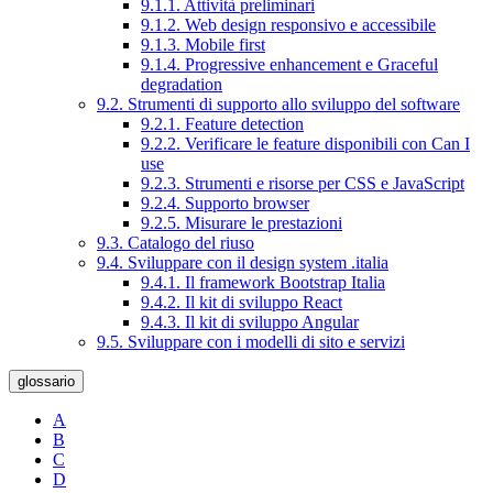
9.1.1. Attività preliminari
9.1.2. Web design responsivo e accessibile
9.1.3. Mobile first
9.1.4. Progressive enhancement e Graceful
degradation
9.2. Strumenti di supporto allo sviluppo del software
9.2.1. Feature detection
9.2.2. Verificare le feature disponibili con Can I
use
9.2.3. Strumenti e risorse per CSS e JavaScript
9.2.4. Supporto browser
9.2.5. Misurare le prestazioni
9.3. Catalogo del riuso
9.4. Sviluppare con il design system .italia
9.4.1. Il framework Bootstrap Italia
9.4.2. Il kit di sviluppo React
9.4.3. Il kit di sviluppo Angular
9.5. Sviluppare con i modelli di sito e servizi
glossario
A
B
C
D