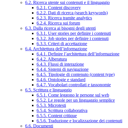
6.2. Ricerca utente sui contenuti e il linguaggio
6.2.1. Content discovery
6.2.2. Dati di ricerca (search keywords)
6.2.3. Ricerca tramite analytics
6.2.4. Ricerca sui forum
6.3. Dalla ricerca ai bisogni degli utenti
6.3.1. User stories per definire i contenuti
6.3.2. Job stories per definire i contenuti
6.3.3. Criteri di accettazione
6.4. Architettura dell’informazione
6.4.1. Definire l’architettura dell’informazione
6.4.2. Alberatura
6.4.3. Flussi di interazione
6.4.4. Sistemi di navigazione
6.4.5. Tipologie di contenuto (content type)
6.4.6. Ontologie e standard
6.4.7. Vocabolari controllati e tassonomie
6.5. Scrittura e linguaggio
6.5.1. Come leggono le persone sul web
6.5.2. Le regole per un linguaggio semplice
6.5.3. Microtesti
6.5.4. Scrittura collaborativa
6.5.5. Content critique
6.5.6. Traduzione e localizzazione dei contenuti
6.6. Documenti