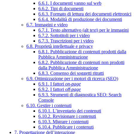
6.6.1. I documenti vanno sul web
6.6.2. Tipi di documenti
6.6.3. Formato di lettura dei documenti elettronici
6.6.4. Modalità di produzione dei documenti
6.7. Immagini e video
6.7.1. Testo alternativo (alt text) per le immagini
6.7.2. Sottotitoli per i video
6.7.3. Trascrizioni per i video
6.8. Proprietà intellettuale e privacy
6.8.1. Pubblicazione di contenuti prodotti dalla
Pubblica Amministrazione
6.8.2. Pubblicazione di contenuti non prodotti
dalla Pubblica Amministrazione
6.8.3. Consenso dei soggetti ritratti
6.9. Ottimizzazione per i motori di ricerca (SEO)
6.9.1. I fattori
on-page
6.9.2. I fattori
off-page
6.9.3. Strumenti di diagnostica SEO: Search
Console
6.10. Gestire i contenuti
6.10.1. L’inventario dei contenuti
6.10.2. Revisionare i contenuti
6.10.3. Migrare i contenuti
6.10.4. Pubblicare i contenuti
7. Progettazione dell’interazione