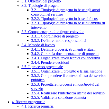
3.1. Obiettivi del progetto
3.2. Tipologie di progetti
3.2.1. Tipologie di progetto in base agli attori
coinvolti nel servizio
3.2.2. Tipologie di progetto in base al focus
3.2.3. Tipologie di progetto in base all’ambito di
intervento
3.3. Competenze, ruoli e figure coinvolte
3.3.1. Coordinatore di progetto
3.3.2. Definire ruoli e responsabilità
3.4. Metodo di lavoro
3.4.1. Definire processi, strumenti e rituali
3.4.2. Curare la documentazione di progetto
3.4.3. Organizzare tavoli tecnici collaborativi
3.4.4. Prendere decisioni
3.5. Il processo progettuale
3.5.1. Organizzare il progetto e la sua gestione
3.5.2. Comprendere il contesto d’uso del servizio
pubblico
3.5.3. Progettare i processi e i
touchpoint
del
servizio
3.5.4. Realizzare l’interfaccia utente del servizio
3.5.5. Validare la soluzione ottenuta
4. Ricerca progettuale
4.1. Ricerca primaria