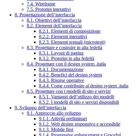
7.4. Wireframe
7.5. Prototipi interattivi
8. Progettazione dell’interfaccia
8.1. Obiettivi dell’interfaccia
8.2. Elementi dell’interfaccia
8.2.1. Elementi di composizione
8.2.2. Elementi interattivi
8.2.3. Elementi testuali (microtesti)
8.3. Progettare e costruire in alta fedeltà
8.3.1. Layout di pagina
8.3.2. Prototipi in alta fedeltà
8.4. Progettare con il design system .italia
8.4.1. Documentazione
8.4.2. Benefici del design system
8.4.3. Risorse operative
8.4.4. Come contribuire al design system .italia
8.5. Progettare con i modelli di sito e servizi
8.5.1. Vantaggi dell’utilizzo dei modelli
8.5.2. I modelli di sito e servizi disponibili
9. Sviluppo dell’interfaccia
9.1. Approccio allo sviluppo
9.1.1. Attività preliminari
9.1.2. Web design responsivo e accessibile
9.1.3. Mobile first
9.1.4. Progressive enhancement e Graceful