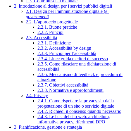
1.3. Contribuisci al manuale
2. Introduzione al design per i servizi pubblici digitali
2.1. Design per l’amministrazione digitale (
e-
government
)
2.2. L’approccio progettuale
2.2.1. Buone pratiche
2.2.2. Principi
2.3. Accessibilità
2.3.1. Definizione
2.3.2. Accessibilità by design
2.3.3. Principi per l’accessibilità
2.3.4. Linee guida e criteri di successo
2.3.5. Come rilasciare una dichiarazione di
accessibilità
2.3.6. Meccanismo di feedback e procedura di
attuazione
2.3.7. Obiettivi accessibilità
2.3.8. Normativa e approfondimenti
2.4. Privacy
2.4.1. Come rispettare la privacy sin dalla
progettazione di un sito o servizio digitale
2.4.2. Richiedi il consenso quando necessario
2.4.3. Le basi del sito web: architettura,
informativa privacy, riferimenti DPO
3. Pianificazione, gestione e strategia