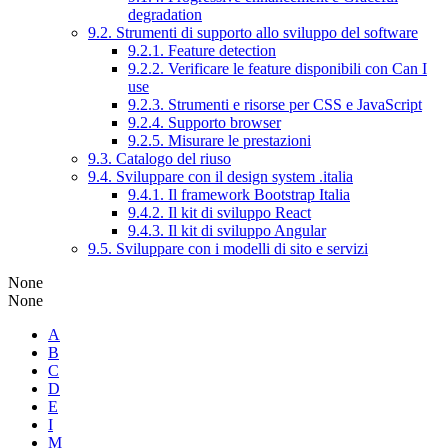
degradation
9.2. Strumenti di supporto allo sviluppo del software
9.2.1. Feature detection
9.2.2. Verificare le feature disponibili con Can I
use
9.2.3. Strumenti e risorse per CSS e JavaScript
9.2.4. Supporto browser
9.2.5. Misurare le prestazioni
9.3. Catalogo del riuso
9.4. Sviluppare con il design system .italia
9.4.1. Il framework Bootstrap Italia
9.4.2. Il kit di sviluppo React
9.4.3. Il kit di sviluppo Angular
9.5. Sviluppare con i modelli di sito e servizi
None
None
A
B
C
D
E
I
M