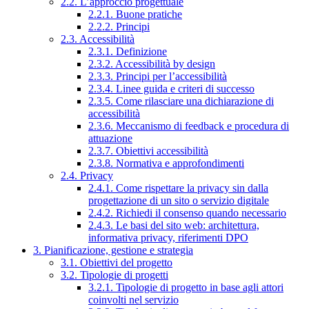
2.2. L’approccio progettuale
2.2.1. Buone pratiche
2.2.2. Principi
2.3. Accessibilità
2.3.1. Definizione
2.3.2. Accessibilità by design
2.3.3. Principi per l’accessibilità
2.3.4. Linee guida e criteri di successo
2.3.5. Come rilasciare una dichiarazione di
accessibilità
2.3.6. Meccanismo di feedback e procedura di
attuazione
2.3.7. Obiettivi accessibilità
2.3.8. Normativa e approfondimenti
2.4. Privacy
2.4.1. Come rispettare la privacy sin dalla
progettazione di un sito o servizio digitale
2.4.2. Richiedi il consenso quando necessario
2.4.3. Le basi del sito web: architettura,
informativa privacy, riferimenti DPO
3. Pianificazione, gestione e strategia
3.1. Obiettivi del progetto
3.2. Tipologie di progetti
3.2.1. Tipologie di progetto in base agli attori
coinvolti nel servizio