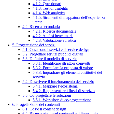
4.1.2. Questionari
4.1.3. Test di usabilità
4.1.4. Web analytics
4.1.5. Strumenti di mappatura dell’esperienza
utente
4.2. Ricerca secondaria
4.2.1. Ricerca documentale
4.2.2. Analisi benchmark
4.2.3. Valutazione euristica
5. Progettazione dei servizi
5.1. Cosa sono i servizi e il service design
5.2. Progettare servizi pubblici digitali
5.3. Definire il modello di servizio
5.3.1. Identificare gli attori coinvolti
5.3.2. Formulare la proposta di valore
5.3.3. Inquadrare gli elementi costitutivi del
servizio
5.4. Descrivere il funzionamento del servizio
5.4.1. Mappare l’ecosistema
5.4.2. Rappresentare i flussi di servizio
5.5. Co-progettare le soluzioni
5.5.1. Workshop di co-progettazione
6. Progettazione dei contenuti
6.1. Cos’è il content design
6.2. Ricerca utente sui contenuti e il linguaggio