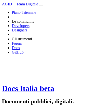
AGID
+
Team Digitale
Piano Triennale
Le community
Developers
Designers
Gli strumenti
Forum
Docs
GitHub
Docs Italia
beta
Documenti pubblici, digitali.