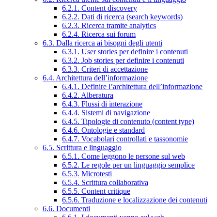
6.2.1. Content discovery
6.2.2. Dati di ricerca (search keywords)
6.2.3. Ricerca tramite analytics
6.2.4. Ricerca sui forum
6.3. Dalla ricerca ai bisogni degli utenti
6.3.1. User stories per definire i contenuti
6.3.2. Job stories per definire i contenuti
6.3.3. Criteri di accettazione
6.4. Architettura dell’informazione
6.4.1. Definire l’architettura dell’informazione
6.4.2. Alberatura
6.4.3. Flussi di interazione
6.4.4. Sistemi di navigazione
6.4.5. Tipologie di contenuto (content type)
6.4.6. Ontologie e standard
6.4.7. Vocabolari controllati e tassonomie
6.5. Scrittura e linguaggio
6.5.1. Come leggono le persone sul web
6.5.2. Le regole per un linguaggio semplice
6.5.3. Microtesti
6.5.4. Scrittura collaborativa
6.5.5. Content critique
6.5.6. Traduzione e localizzazione dei contenuti
6.6. Documenti