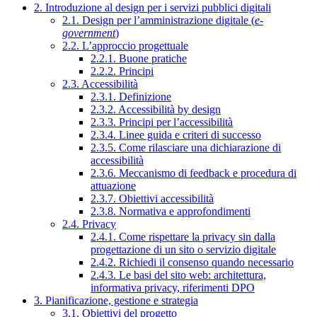
2. Introduzione al design per i servizi pubblici digitali
2.1. Design per l’amministrazione digitale (
e-
government
)
2.2. L’approccio progettuale
2.2.1. Buone pratiche
2.2.2. Principi
2.3. Accessibilità
2.3.1. Definizione
2.3.2. Accessibilità by design
2.3.3. Principi per l’accessibilità
2.3.4. Linee guida e criteri di successo
2.3.5. Come rilasciare una dichiarazione di
accessibilità
2.3.6. Meccanismo di feedback e procedura di
attuazione
2.3.7. Obiettivi accessibilità
2.3.8. Normativa e approfondimenti
2.4. Privacy
2.4.1. Come rispettare la privacy sin dalla
progettazione di un sito o servizio digitale
2.4.2. Richiedi il consenso quando necessario
2.4.3. Le basi del sito web: architettura,
informativa privacy, riferimenti DPO
3. Pianificazione, gestione e strategia
3.1. Obiettivi del progetto