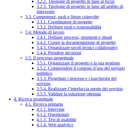
3.2.2. Tipologie di progetto in base al focus
3.2.3. Tipologie di progetto in base all’ambito di
intervento
3.3. Competenze, ruoli e figure coinvolte
3.3.1. Coordinatore di progetto
3.3.2. Definire ruoli e responsabilità
3.4. Metodo di lavoro
3.4.1. Definire processi, strumenti e rituali
3.4.2. Curare la documentazione di progetto
3.4.3. Organizzare tavoli tecnici collaborativi
3.4.4. Prendere decisioni
3.5. Il processo progettuale
3.5.1. Organizzare il progetto e la sua gestione
3.5.2. Comprendere il contesto d’uso del servizio
pubblico
3.5.3. Progettare i processi e i
touchpoint
del
servizio
3.5.4. Realizzare l’interfaccia utente del servizio
3.5.5. Validare la soluzione ottenuta
4. Ricerca progettuale
4.1. Ricerca primaria
4.1.1. Interviste
4.1.2. Questionari
4.1.3. Test di usabilità
4.1.4. Web analytics