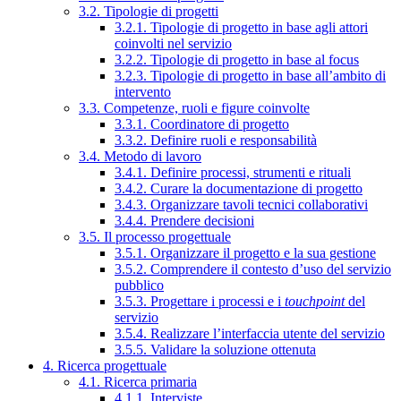
3.2. Tipologie di progetti
3.2.1. Tipologie di progetto in base agli attori
coinvolti nel servizio
3.2.2. Tipologie di progetto in base al focus
3.2.3. Tipologie di progetto in base all’ambito di
intervento
3.3. Competenze, ruoli e figure coinvolte
3.3.1. Coordinatore di progetto
3.3.2. Definire ruoli e responsabilità
3.4. Metodo di lavoro
3.4.1. Definire processi, strumenti e rituali
3.4.2. Curare la documentazione di progetto
3.4.3. Organizzare tavoli tecnici collaborativi
3.4.4. Prendere decisioni
3.5. Il processo progettuale
3.5.1. Organizzare il progetto e la sua gestione
3.5.2. Comprendere il contesto d’uso del servizio
pubblico
3.5.3. Progettare i processi e i
touchpoint
del
servizio
3.5.4. Realizzare l’interfaccia utente del servizio
3.5.5. Validare la soluzione ottenuta
4. Ricerca progettuale
4.1. Ricerca primaria
4.1.1. Interviste