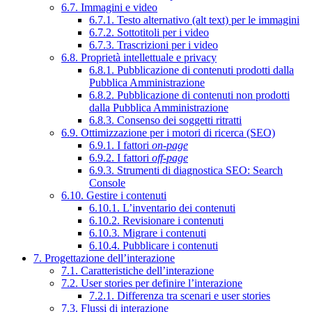
6.7. Immagini e video
6.7.1. Testo alternativo (alt text) per le immagini
6.7.2. Sottotitoli per i video
6.7.3. Trascrizioni per i video
6.8. Proprietà intellettuale e privacy
6.8.1. Pubblicazione di contenuti prodotti dalla
Pubblica Amministrazione
6.8.2. Pubblicazione di contenuti non prodotti
dalla Pubblica Amministrazione
6.8.3. Consenso dei soggetti ritratti
6.9. Ottimizzazione per i motori di ricerca (SEO)
6.9.1. I fattori
on-page
6.9.2. I fattori
off-page
6.9.3. Strumenti di diagnostica SEO: Search
Console
6.10. Gestire i contenuti
6.10.1. L’inventario dei contenuti
6.10.2. Revisionare i contenuti
6.10.3. Migrare i contenuti
6.10.4. Pubblicare i contenuti
7. Progettazione dell’interazione
7.1. Caratteristiche dell’interazione
7.2. User stories per definire l’interazione
7.2.1. Differenza tra scenari e user stories
7.3. Flussi di interazione