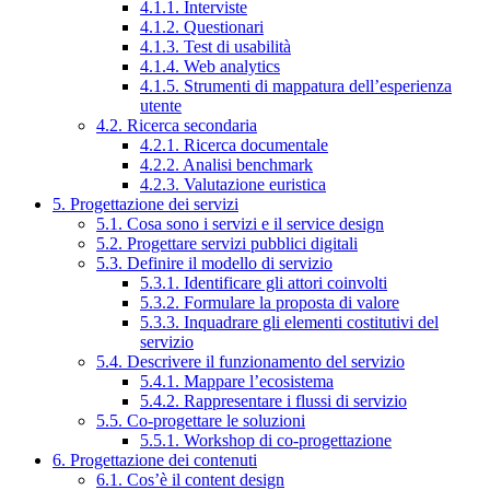
4.1.1. Interviste
4.1.2. Questionari
4.1.3. Test di usabilità
4.1.4. Web analytics
4.1.5. Strumenti di mappatura dell’esperienza
utente
4.2. Ricerca secondaria
4.2.1. Ricerca documentale
4.2.2. Analisi benchmark
4.2.3. Valutazione euristica
5. Progettazione dei servizi
5.1. Cosa sono i servizi e il service design
5.2. Progettare servizi pubblici digitali
5.3. Definire il modello di servizio
5.3.1. Identificare gli attori coinvolti
5.3.2. Formulare la proposta di valore
5.3.3. Inquadrare gli elementi costitutivi del
servizio
5.4. Descrivere il funzionamento del servizio
5.4.1. Mappare l’ecosistema
5.4.2. Rappresentare i flussi di servizio
5.5. Co-progettare le soluzioni
5.5.1. Workshop di co-progettazione
6. Progettazione dei contenuti
6.1. Cos’è il content design