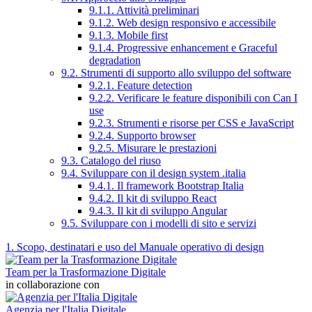
9.1.1. Attività preliminari
9.1.2. Web design responsivo e accessibile
9.1.3. Mobile first
9.1.4. Progressive enhancement e Graceful
degradation
9.2. Strumenti di supporto allo sviluppo del software
9.2.1. Feature detection
9.2.2. Verificare le feature disponibili con Can I
use
9.2.3. Strumenti e risorse per CSS e JavaScript
9.2.4. Supporto browser
9.2.5. Misurare le prestazioni
9.3. Catalogo del riuso
9.4. Sviluppare con il design system .italia
9.4.1. Il framework Bootstrap Italia
9.4.2. Il kit di sviluppo React
9.4.3. Il kit di sviluppo Angular
9.5. Sviluppare con i modelli di sito e servizi
1. Scopo, destinatari e uso del Manuale operativo di design
Team per la Trasformazione Digitale
in collaborazione con
Agenzia per l'Italia Digitale