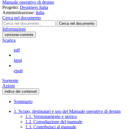
Manuale operativo di design
Progetto:
Designers Italia
Amministrazione:
italia
Cerca nel documento
Cerca nel documento
Informazioni
versione-corrente
Scarica
pdf
html
epub
Sorgente
Azioni
indice dei contenuti
Sommario
1. Scopo, destinatari e uso del Manuale operativo di design
1.1. Versionamento e storico
1.2. Consultazione del manuale
1.3. Contribuisci al manuale