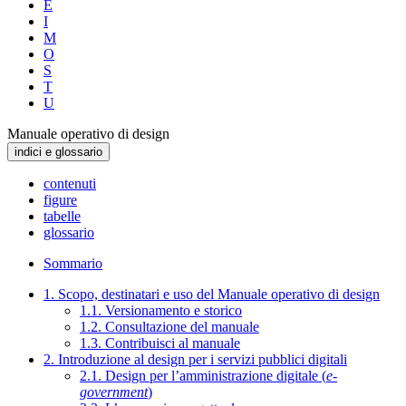
E
I
M
O
S
T
U
Manuale operativo di design
indici e glossario
contenuti
figure
tabelle
glossario
Sommario
1. Scopo, destinatari e uso del Manuale operativo di design
1.1. Versionamento e storico
1.2. Consultazione del manuale
1.3. Contribuisci al manuale
2. Introduzione al design per i servizi pubblici digitali
2.1. Design per l’amministrazione digitale (
e-
government
)