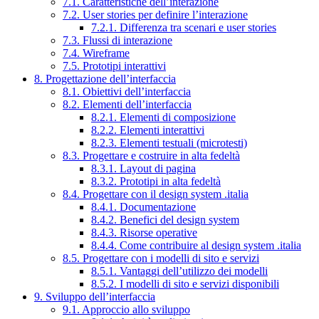
7.1. Caratteristiche dell’interazione
7.2. User stories per definire l’interazione
7.2.1. Differenza tra scenari e user stories
7.3. Flussi di interazione
7.4. Wireframe
7.5. Prototipi interattivi
8. Progettazione dell’interfaccia
8.1. Obiettivi dell’interfaccia
8.2. Elementi dell’interfaccia
8.2.1. Elementi di composizione
8.2.2. Elementi interattivi
8.2.3. Elementi testuali (microtesti)
8.3. Progettare e costruire in alta fedeltà
8.3.1. Layout di pagina
8.3.2. Prototipi in alta fedeltà
8.4. Progettare con il design system .italia
8.4.1. Documentazione
8.4.2. Benefici del design system
8.4.3. Risorse operative
8.4.4. Come contribuire al design system .italia
8.5. Progettare con i modelli di sito e servizi
8.5.1. Vantaggi dell’utilizzo dei modelli
8.5.2. I modelli di sito e servizi disponibili
9. Sviluppo dell’interfaccia
9.1. Approccio allo sviluppo