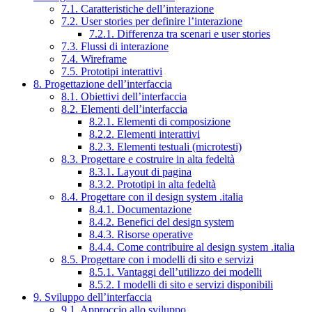
7.1. Caratteristiche dell’interazione
7.2. User stories per definire l’interazione
7.2.1. Differenza tra scenari e user stories
7.3. Flussi di interazione
7.4. Wireframe
7.5. Prototipi interattivi
8. Progettazione dell’interfaccia
8.1. Obiettivi dell’interfaccia
8.2. Elementi dell’interfaccia
8.2.1. Elementi di composizione
8.2.2. Elementi interattivi
8.2.3. Elementi testuali (microtesti)
8.3. Progettare e costruire in alta fedeltà
8.3.1. Layout di pagina
8.3.2. Prototipi in alta fedeltà
8.4. Progettare con il design system .italia
8.4.1. Documentazione
8.4.2. Benefici del design system
8.4.3. Risorse operative
8.4.4. Come contribuire al design system .italia
8.5. Progettare con i modelli di sito e servizi
8.5.1. Vantaggi dell’utilizzo dei modelli
8.5.2. I modelli di sito e servizi disponibili
9. Sviluppo dell’interfaccia
9.1. Approccio allo sviluppo