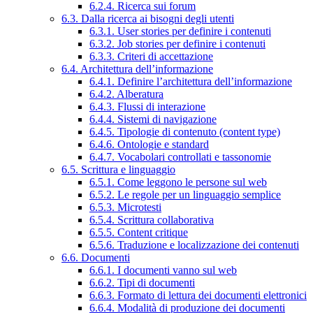
6.2.4. Ricerca sui forum
6.3. Dalla ricerca ai bisogni degli utenti
6.3.1. User stories per definire i contenuti
6.3.2. Job stories per definire i contenuti
6.3.3. Criteri di accettazione
6.4. Architettura dell’informazione
6.4.1. Definire l’architettura dell’informazione
6.4.2. Alberatura
6.4.3. Flussi di interazione
6.4.4. Sistemi di navigazione
6.4.5. Tipologie di contenuto (content type)
6.4.6. Ontologie e standard
6.4.7. Vocabolari controllati e tassonomie
6.5. Scrittura e linguaggio
6.5.1. Come leggono le persone sul web
6.5.2. Le regole per un linguaggio semplice
6.5.3. Microtesti
6.5.4. Scrittura collaborativa
6.5.5. Content critique
6.5.6. Traduzione e localizzazione dei contenuti
6.6. Documenti
6.6.1. I documenti vanno sul web
6.6.2. Tipi di documenti
6.6.3. Formato di lettura dei documenti elettronici
6.6.4. Modalità di produzione dei documenti