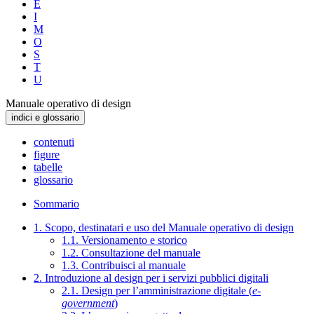
E
I
M
O
S
T
U
Manuale operativo di design
indici e glossario
contenuti
figure
tabelle
glossario
Sommario
1. Scopo, destinatari e uso del Manuale operativo di design
1.1. Versionamento e storico
1.2. Consultazione del manuale
1.3. Contribuisci al manuale
2. Introduzione al design per i servizi pubblici digitali
2.1. Design per l’amministrazione digitale (
e-
government
)