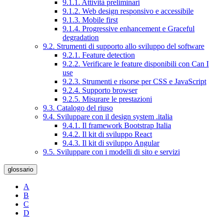
9.1.1. Attività preliminari
9.1.2. Web design responsivo e accessibile
9.1.3. Mobile first
9.1.4. Progressive enhancement e Graceful
degradation
9.2. Strumenti di supporto allo sviluppo del software
9.2.1. Feature detection
9.2.2. Verificare le feature disponibili con Can I
use
9.2.3. Strumenti e risorse per CSS e JavaScript
9.2.4. Supporto browser
9.2.5. Misurare le prestazioni
9.3. Catalogo del riuso
9.4. Sviluppare con il design system .italia
9.4.1. Il framework Bootstrap Italia
9.4.2. Il kit di sviluppo React
9.4.3. Il kit di sviluppo Angular
9.5. Sviluppare con i modelli di sito e servizi
glossario
A
B
C
D