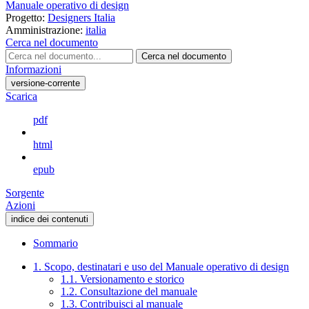
Manuale operativo di design
Progetto:
Designers Italia
Amministrazione:
italia
Cerca nel documento
Cerca nel documento
Informazioni
versione-corrente
Scarica
pdf
html
epub
Sorgente
Azioni
indice dei contenuti
Sommario
1. Scopo, destinatari e uso del Manuale operativo di design
1.1. Versionamento e storico
1.2. Consultazione del manuale
1.3. Contribuisci al manuale