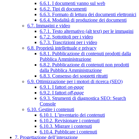
6.6.1. I documenti vanno sul web
6.6.2. Tipi di documenti
6.6.3. Formato di lettura dei documenti elettronici
6.6.4. Modalità di produzione dei documenti
6.7. Immagini e video
6.7.1. Testo alternativo (alt text) per le immagini
6.7.2. Sottotitoli per i video
6.7.3. Trascrizioni per i video
6.8. Proprietà intellettuale e privacy
6.8.1. Pubblicazione di contenuti prodotti dalla
Pubblica Amministrazione
6.8.2. Pubblicazione di contenuti non prodotti
dalla Pubblica Amministrazione
6.8.3. Consenso dei soggetti ritratti
6.9. Ottimizzazione per i motori di ricerca (SEO)
6.9.1. I fattori
on-page
6.9.2. I fattori
off-page
6.9.3. Strumenti di diagnostica SEO: Search
Console
6.10. Gestire i contenuti
6.10.1. L’inventario dei contenuti
6.10.2. Revisionare i contenuti
6.10.3. Migrare i contenuti
6.10.4. Pubblicare i contenuti
7. Progettazione dell’interazione