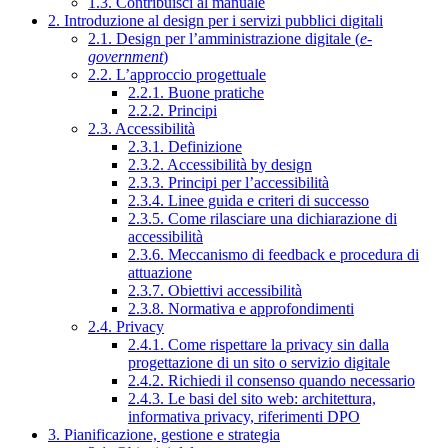
1.3. Contribuisci al manuale
2. Introduzione al design per i servizi pubblici digitali
2.1. Design per l’amministrazione digitale (
e-
government
)
2.2. L’approccio progettuale
2.2.1. Buone pratiche
2.2.2. Principi
2.3. Accessibilità
2.3.1. Definizione
2.3.2. Accessibilità by design
2.3.3. Principi per l’accessibilità
2.3.4. Linee guida e criteri di successo
2.3.5. Come rilasciare una dichiarazione di
accessibilità
2.3.6. Meccanismo di feedback e procedura di
attuazione
2.3.7. Obiettivi accessibilità
2.3.8. Normativa e approfondimenti
2.4. Privacy
2.4.1. Come rispettare la privacy sin dalla
progettazione di un sito o servizio digitale
2.4.2. Richiedi il consenso quando necessario
2.4.3. Le basi del sito web: architettura,
informativa privacy, riferimenti DPO
3. Pianificazione, gestione e strategia