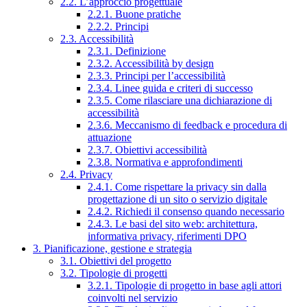
2.2. L’approccio progettuale
2.2.1. Buone pratiche
2.2.2. Principi
2.3. Accessibilità
2.3.1. Definizione
2.3.2. Accessibilità by design
2.3.3. Principi per l’accessibilità
2.3.4. Linee guida e criteri di successo
2.3.5. Come rilasciare una dichiarazione di
accessibilità
2.3.6. Meccanismo di feedback e procedura di
attuazione
2.3.7. Obiettivi accessibilità
2.3.8. Normativa e approfondimenti
2.4. Privacy
2.4.1. Come rispettare la privacy sin dalla
progettazione di un sito o servizio digitale
2.4.2. Richiedi il consenso quando necessario
2.4.3. Le basi del sito web: architettura,
informativa privacy, riferimenti DPO
3. Pianificazione, gestione e strategia
3.1. Obiettivi del progetto
3.2. Tipologie di progetti
3.2.1. Tipologie di progetto in base agli attori
coinvolti nel servizio