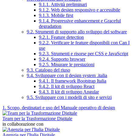
9.1.1. Attività preliminari
9.1.2. Web design responsivo e accessibile
9.1.3. Mobile first
9.1.4. Progressive enhancement e Graceful
degradation
9.2. Strumenti di supporto allo sviluppo del software
9.2.1. Feature detection
9.2.2. Verificare le feature disponibili con Can I
use
9.2.3. Strumenti e risorse per CSS e JavaScript
9.2.4. Supporto browser
9.2.5. Misurare le prestazioni
9.3. Catalogo del riuso
9.4. Sviluppare con il design system .italia
9.4.1. Il framework Bootstrap Italia
9.4.2. Il kit di sviluppo React
9.4.3. Il kit di sviluppo Angular
9.5. Sviluppare con i modelli di sito e servizi
1. Scopo, destinatari e uso del Manuale operativo di design
Team per la Trasformazione Digitale
in collaborazione con
Agenzia per l'Italia Digitale