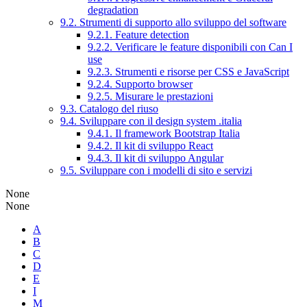
degradation
9.2. Strumenti di supporto allo sviluppo del software
9.2.1. Feature detection
9.2.2. Verificare le feature disponibili con Can I
use
9.2.3. Strumenti e risorse per CSS e JavaScript
9.2.4. Supporto browser
9.2.5. Misurare le prestazioni
9.3. Catalogo del riuso
9.4. Sviluppare con il design system .italia
9.4.1. Il framework Bootstrap Italia
9.4.2. Il kit di sviluppo React
9.4.3. Il kit di sviluppo Angular
9.5. Sviluppare con i modelli di sito e servizi
None
None
A
B
C
D
E
I
M