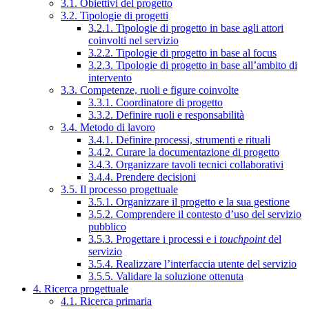
3.1. Obiettivi del progetto
3.2. Tipologie di progetti
3.2.1. Tipologie di progetto in base agli attori
coinvolti nel servizio
3.2.2. Tipologie di progetto in base al focus
3.2.3. Tipologie di progetto in base all’ambito di
intervento
3.3. Competenze, ruoli e figure coinvolte
3.3.1. Coordinatore di progetto
3.3.2. Definire ruoli e responsabilità
3.4. Metodo di lavoro
3.4.1. Definire processi, strumenti e rituali
3.4.2. Curare la documentazione di progetto
3.4.3. Organizzare tavoli tecnici collaborativi
3.4.4. Prendere decisioni
3.5. Il processo progettuale
3.5.1. Organizzare il progetto e la sua gestione
3.5.2. Comprendere il contesto d’uso del servizio
pubblico
3.5.3. Progettare i processi e i
touchpoint
del
servizio
3.5.4. Realizzare l’interfaccia utente del servizio
3.5.5. Validare la soluzione ottenuta
4. Ricerca progettuale
4.1. Ricerca primaria