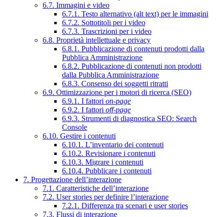
6.7. Immagini e video
6.7.1. Testo alternativo (alt text) per le immagini
6.7.2. Sottotitoli per i video
6.7.3. Trascrizioni per i video
6.8. Proprietà intellettuale e privacy
6.8.1. Pubblicazione di contenuti prodotti dalla
Pubblica Amministrazione
6.8.2. Pubblicazione di contenuti non prodotti
dalla Pubblica Amministrazione
6.8.3. Consenso dei soggetti ritratti
6.9. Ottimizzazione per i motori di ricerca (SEO)
6.9.1. I fattori
on-page
6.9.2. I fattori
off-page
6.9.3. Strumenti di diagnostica SEO: Search
Console
6.10. Gestire i contenuti
6.10.1. L’inventario dei contenuti
6.10.2. Revisionare i contenuti
6.10.3. Migrare i contenuti
6.10.4. Pubblicare i contenuti
7. Progettazione dell’interazione
7.1. Caratteristiche dell’interazione
7.2. User stories per definire l’interazione
7.2.1. Differenza tra scenari e user stories
7.3. Flussi di interazione