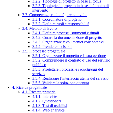
3.2.2. Tipologie di progetto in base al focus
3.2.3. Tipologie di progetto in base all’ambito di
intervento
3.3. Competenze, ruoli e figure coinvolte
3.3.1. Coordinatore di progetto
3.3.2. Definire ruoli e responsabilità
3.4. Metodo di lavoro
3.4.1. Definire processi, strumenti e rituali
3.4.2. Curare la documentazione di progetto
3.4.3. Organizzare tavoli tecnici collaborativi
3.4.4. Prendere decisioni
3.5. Il processo progettuale
3.5.1. Organizzare il progetto e la sua gestione
3.5.2. Comprendere il contesto d’uso del servizio
pubblico
3.5.3. Progettare i processi e i
touchpoint
del
servizio
3.5.4. Realizzare l’interfaccia utente del servizio
3.5.5. Validare la soluzione ottenuta
4. Ricerca progettuale
4.1. Ricerca primaria
4.1.1. Interviste
4.1.2. Questionari
4.1.3. Test di usabilità
4.1.4. Web analytics