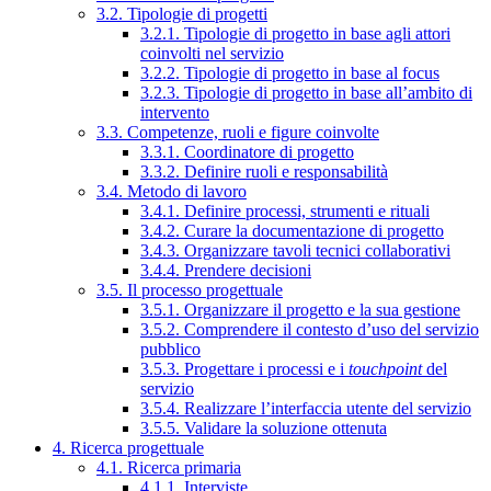
3.2. Tipologie di progetti
3.2.1. Tipologie di progetto in base agli attori
coinvolti nel servizio
3.2.2. Tipologie di progetto in base al focus
3.2.3. Tipologie di progetto in base all’ambito di
intervento
3.3. Competenze, ruoli e figure coinvolte
3.3.1. Coordinatore di progetto
3.3.2. Definire ruoli e responsabilità
3.4. Metodo di lavoro
3.4.1. Definire processi, strumenti e rituali
3.4.2. Curare la documentazione di progetto
3.4.3. Organizzare tavoli tecnici collaborativi
3.4.4. Prendere decisioni
3.5. Il processo progettuale
3.5.1. Organizzare il progetto e la sua gestione
3.5.2. Comprendere il contesto d’uso del servizio
pubblico
3.5.3. Progettare i processi e i
touchpoint
del
servizio
3.5.4. Realizzare l’interfaccia utente del servizio
3.5.5. Validare la soluzione ottenuta
4. Ricerca progettuale
4.1. Ricerca primaria
4.1.1. Interviste