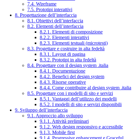
7.4. Wireframe
7.5. Prototipi interattivi
8. Progettazione dell’interfaccia
8.1. Obiettivi dell’interfaccia
8.2. Elementi dell’interfaccia
8.2.1. Elementi di composizione
8.2.2. Elementi interattivi
8.2.3. Elementi testuali (microtesti)
8.3. Progettare e costruire in alta fedeltà
8.3.1. Layout di pagina
8.3.2. Prototipi in alta fedeltà
8.4. Progettare con il design system .italia
8.4.1. Documentazione
8.4.2. Benefici del design system
8.4.3. Risorse operative
8.4.4. Come contribuire al design system .italia
8.5. Progettare con i modelli di sito e servizi
8.5.1. Vantaggi dell’utilizzo dei modelli
8.5.2. I modelli di sito e servizi disponibili
9. Sviluppo dell’interfaccia
9.1. Approccio allo sviluppo
9.1.1. Attività preliminari
9.1.2. Web design responsivo e accessibile
9.1.3. Mobile first
9.1.4. Progressive enhancement e Graceful