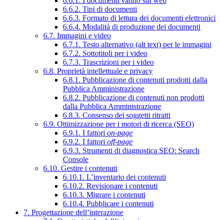
6.6.1. I documenti vanno sul web
6.6.2. Tipi di documenti
6.6.3. Formato di lettura dei documenti elettronici
6.6.4. Modalità di produzione dei documenti
6.7. Immagini e video
6.7.1. Testo alternativo (alt text) per le immagini
6.7.2. Sottotitoli per i video
6.7.3. Trascrizioni per i video
6.8. Proprietà intellettuale e privacy
6.8.1. Pubblicazione di contenuti prodotti dalla
Pubblica Amministrazione
6.8.2. Pubblicazione di contenuti non prodotti
dalla Pubblica Amministrazione
6.8.3. Consenso dei soggetti ritratti
6.9. Ottimizzazione per i motori di ricerca (SEO)
6.9.1. I fattori
on-page
6.9.2. I fattori
off-page
6.9.3. Strumenti di diagnostica SEO: Search
Console
6.10. Gestire i contenuti
6.10.1. L’inventario dei contenuti
6.10.2. Revisionare i contenuti
6.10.3. Migrare i contenuti
6.10.4. Pubblicare i contenuti
7. Progettazione dell’interazione