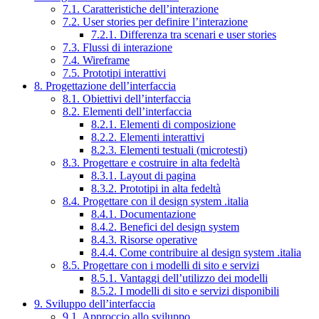
7.1. Caratteristiche dell’interazione
7.2. User stories per definire l’interazione
7.2.1. Differenza tra scenari e user stories
7.3. Flussi di interazione
7.4. Wireframe
7.5. Prototipi interattivi
8. Progettazione dell’interfaccia
8.1. Obiettivi dell’interfaccia
8.2. Elementi dell’interfaccia
8.2.1. Elementi di composizione
8.2.2. Elementi interattivi
8.2.3. Elementi testuali (microtesti)
8.3. Progettare e costruire in alta fedeltà
8.3.1. Layout di pagina
8.3.2. Prototipi in alta fedeltà
8.4. Progettare con il design system .italia
8.4.1. Documentazione
8.4.2. Benefici del design system
8.4.3. Risorse operative
8.4.4. Come contribuire al design system .italia
8.5. Progettare con i modelli di sito e servizi
8.5.1. Vantaggi dell’utilizzo dei modelli
8.5.2. I modelli di sito e servizi disponibili
9. Sviluppo dell’interfaccia
9.1. Approccio allo sviluppo